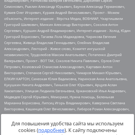
Для повышения удобства сайта мы используем
cookies (
подробнее
). К сайту подключены
Источник:
https://minjust.gov.ru/uploaded/files/reestr-