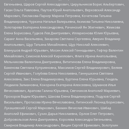
Евгеньевна, Щаров Сергей Алексадрович, Цирульников Борис Альбертович,
Гасан Ольга Павловна, Паутов Юрий Анатольевич, Верховский Александр
Маркович, Пислакова-Паркер Марина Петровна, Кочеткова Татьяна
Владимировна, Чуркина Наталья Валерьевна, Акимова Татьяна Николаевна,
Золотарева Екатерина Александровна, Рачинский Ян Збигневич, Жемкова
Елена Борисовна, Гудков Лев Дмитриевич, Илларионова Юлия Юрьевна,
Саранг Анна Васильевна, Захарова Светлана Сергеевна, Аверин Владимир
Анатольевич, Щур Татьяна Михайловна, Щур Николай Алексеевич,
Блинушов Андрей Юрьевич, Мосин Алексей Геннадьевич, Гефтер Валентин
Михайлович, Симонов Алексей Кириллович, Флиге Ирина Анатольевна,
Мельникова Валентина Дмитриевна, Вититинова Елена Владимировна,
Баженова Светлана Куприяновна, Максимов Сергей Владимирович, Беляев
Сергей Иванович, Голубева Елена Николаевна, Ганнушкина Светлана
Алексеевна, Закс Елена Владимировна, Буртина Елена Юрьевна, Гендель
Людмила Залмановна, Кокорина Екатерина Алексеевна, Шуманов Илья
Вячеславович, Арапова Галина Юрьевна, Свечников Анатолий Мариевич,
Прохоров Вадим Юрьевич, Шахова Елена Владимировна, Подузов Сергей
Васильевич, Протасова Ирина Вячеславовна, Литинский Леонид Борисович,
Лукашевский Сергей Маркович, Бахмин Вячеслав Иванович, Шабад
Анатолий Ефимович, Сухих Дарья Николаевна, Орлов Олег Петрович,
Добровольская Анна Дмитриевна, Королева Александра Евгеньевна,
Смирнов Владимир Александрович, Вицин Сергей Ефимович, Золотухин