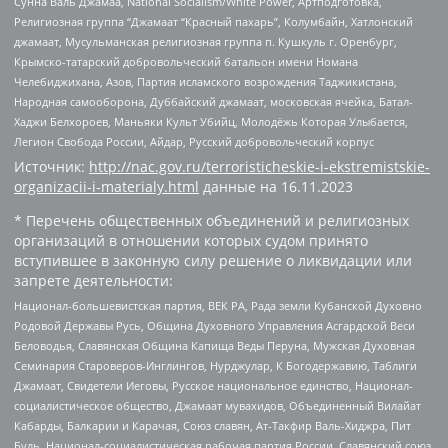
Сунна Валь Джамаа, National Socialism/White Power, Артподготовка,
Религиозная группа “Джамаат “Красный пахарь”, Колумбайн, Хатлонский
джамаат, Мусульманская религиозная группа п. Кушкуль г. Оренбург,
Крымско-татарский добровольческий батальон имени Номана
Челебиджихана, Азов, Партия исламского возрождения Таджикистана,
Народная самооборона, Дуббайский джамаат, московская ячейка, Батал-
Хаджи Белхороев, Маньяки Культ Убийц, Молодёжь Которая Улыбается,
Легион Свобода России, Айдар, Русский добровольческий корпус
Источник:
http://nac.gov.ru/terroristicheskie-i-ekstremistskie-
organizacii-i-materialy.html
данные на
16.11.2023
* Перечень общественных объединений и религиозных
организаций в отношении которых судом принято
вступившее в законную силу решение о ликвидации или
запрете деятельности:
Национал-большевистская партия, ВЕК РА, Рада земли Кубанской Духовно
Родовой Державы Русь, Община Духовного Управления Асгардской Веси
Беловодья, Славянская Община Капища Веды Перуна, Мужская Духовная
Семинария Староверов-Инглингов, Нурджулар, К Богодержавию, Таблиги
Джамаат, Свидетели Иеговы, Русское национальное единство, Национал-
социалистическое общество, Джамаат мувахидов, Объединенный Вилайат
Кабарды, Балкарии и Карачая, Союз славян, Ат-Такфир Валь-Хиджра, Пит
Буль, Национал-социалистическая рабочая партия России, Славянский союз,