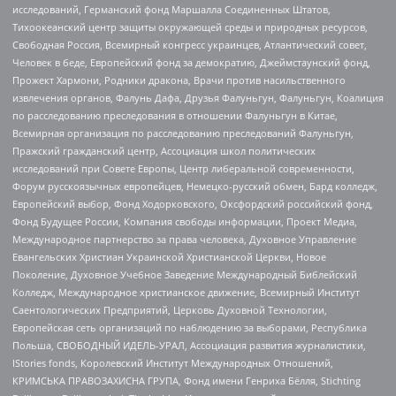
исследований, Германский фонд Маршалла Соединенных Штатов,
Тихоокеанский центр защиты окружающей среды и природных ресурсов,
Свободная Россия, Всемирный конгресс украинцев, Атлантический совет,
Человек в беде, Европейский фонд за демократию, Джеймстаунский фонд,
Прожект Хармони, Родники дракона, Врачи против насильственного
извлечения органов, Фалунь Дафа, Друзья Фалуньгун, Фалуньгун, Коалиция
по расследованию преследования в отношении Фалуньгун в Китае,
Всемирная организация по расследованию преследований Фалуньгун,
Пражский гражданский центр, Ассоциация школ политических
исследований при Совете Европы, Центр либеральной современности,
Форум русскоязычных европейцев, Немецко-русский обмен, Бард колледж,
Европейский выбор, Фонд Ходорковского, Оксфордский российский фонд,
Фонд Будущее России, Компания свободы информации, Проект Медиа,
Международное партнерство за права человека, Духовное Управление
Евангельских Христиан Украинской Христианской Церкви, Новое
Поколение, Духовное Учебное Заведение Международный Библейский
Колледж, Международное христианское движение, Всемирный Институт
Саентологических Предприятий, Церковь Духовной Технологии,
Европейская сеть организаций по наблюдению за выборами, Республика
Польша, СВОБОДНЫЙ ИДЕЛЬ-УРАЛ, Ассоциация развития журналистики,
IStories fonds, Королевский Институт Международных Отношений,
КРИМСЬКА ПРАВОЗАХИСНА ГРУПА, Фонд имени Генриха Бёлля, Stichting