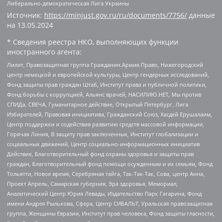
Либерально-демократическая Лига Украины
Источник:
https://minjust.gov.ru/ru/documents/7756/
данные
на
13.05.2024
* Сведения реестра НКО, выполняющих функции
иностранного агента:
Лилит, Правозащитная группа Гражданин.Армия.Право, Нижегородский
центр немецкой и европейской культуры, Центр гендерных исследований,
Фонд защиты прав граждан Штаб, Институт права и публичной политики,
Фонд борьбы с коррупцией, Альянс врачей, НАСИЛИЮ.НЕТ, Мы против
СПИДа, СВЕЧА, Гуманитарное действие, Открытый Петербург, Лига
Избирателей, Правовая инициатива, Гражданский Союз, Хасдей Ерушалаим,
Центр поддержки и содействия развитию средств массовой информации,
Горячая Линия, В защиту прав заключенных, Институт глобализации и
социальных движений, Центр социально-информационных инициатив
Действие, Благотворительный фонд охраны здоровья и защиты прав
граждан, Благотворительный фонд помощи осужденным и их семьям, Фонд
Тольятти, Новое время, Серебряная тайга, Так-Так-Так, Сова, центр Анна,
Проект Апрель, Самарская губерния, Эра здоровья, Мемориал,
Аналитический Центр Юрия Левады, Издательство Парк Гагарина, Фонд
имени Андрея Рылькова, Сфера, Центр СИБАЛЬТ, Уральская правозащитная
группа, Женщины Евразии, Институт прав человека, Фонд защиты гласности,