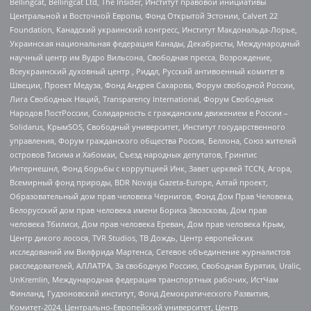
Bellingcat, Bellingcat Ltd, The Insider, Институт правовой инициативы
Центральной и Восточной Европы, Фонд Открытой Эстонии, Calvert 22
Foundation, Канадский украинский конгресс, Институт Макдональда-Лорье,
Украинская национальная федерация Канады, Декабристы, Международный
научный центр им Вудро Вильсона, Свободная пресса, Возрождение,
Всеукраинский духовный центр , Риддл, Русский антивоенный комитет в
Швеции, Проект Медуза, Фонд Андрея Сахарова, Форум свободной России,
Лига Свободных Наций, Transparеncy International, Форум Свободных
Народов ПостРоссии, Солидарность с гражданским движением в России –
Solidarus, КрымSOS, Свободный университет, Институт государственного
управления, Форум гражданского общества Россия, Беллона, Союз жителей
островов Тисима и Хабомаи, Съезд народных депутатов, Гринпис
Интернешнл, Фонд борьбы с коррупцией Инк, Завет церквей TCCN, Агора,
Всемирный фонд природы, BDR Novaja Gazeta-Europe, Алтай проект,
Образовательный дом прав человека Чернигов, Фонд Дом Прав Человека,
Белорусский дом прав человека имени Бориса Звозскова, Дом прав
человека Тбилиси, Дом прав человека Ереван, Дом прав человека Крым,
Центр дикого лосося, TVR Studios, ТВ Дождь, Центр европейских
исследований им Вилфрида Мартенса, Сетевое объединение журналистов
расследователей, АЛЛАТРА, За свободную Россию, Свободная Бурятия, Uralic,
UnKremlin, Международная федерация транспортных рабочих, ИстЧам
Финланд, Гудзоновский институт, Фонд Демократического Развития,
Комитет-2024, Центрально-Европейский университет, Центр