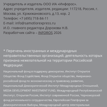
Учредитель и издатель ООО ИА «Инфорос».
Адрес учредителя, издателя, редакции: 117218, Россия, г.
Москва, ул. Кржижановского, д.13, кор. 2
Телефон: +7 (495) 718-84-11
E-mail: info@samotlorexpress.ru
И.О. главного редактора Дорохова Н.В.
Разработчик сайта –
INFOROS
2026
* Перечень иностранных и международных
неправительственных организаций, деятельность которых
признана нежелательной на территории Российской
Федерации:
Национальный фонд в поддержку демократии, Институт Открытое
Общество Фонд Содействия, Фонд Открытое общество, Американо-
российский фонд по экономическому и правовому развитию,
Национальный Демократический Институт Международных Отношений,
MEDIA DEVELOPMENT INVESTMENT FUND, Международный Республиканский
Институт, Открытая Россия, Институт современной России, Черноморский
фонд регионального сотрудничества, Европейская Платформа за
Демократические Выборы, Международный центр электоральных