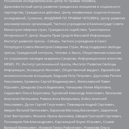
Российский исследовательский центр по правам человека,
Дальневосточный центр развития гражданских инициатив и социального
партнерства, Гражданское действие, Центр независимых социологических
исследований, Сутяжник, АКАДЕМИЯ ПО ПРАВАМ ЧЕЛОВЕКА, Центр развития
некоммерческих организаций, Частное учреждение в Калининграде Совета
Министров северных стран, Гражданское содействие, Трансперенси
Интернешнл-Р, Центр Защиты Прав Средств Массовой Информации,
Институт развития прессы - Сибирь, Частное учреждение в Санкт-
Петербурге Совета Министров Северных Стран, Фонд поддержки свободы
прессы, Гражданский контроль, Человек и Закон, Общественная комиссия
по сохранению наследия академика Сахарова, Информационное агентство
МЕМО. РУ, Институт региональной прессы, Институт Развития Свободы
Информации, Экозащита!-Женсовет, Общественный вердикт, Евразийская
антимонопольная ассоциация, Бедушев Петр Петрович, Дзугкоева Регина
Николаевна, Кривенко Сергей Владимирович, Милославский Павел
Юрьевич, Шнырова Ольга Вадимовна, Чанышева Лилия Айратовна,
Сидорович Ольга Борисовна, Туровский Александр Алексеевич, Васильева
Анастасия Евгеньевна, Ривина Анна Валерьевна, Бойко Анатолий
Николаевич, Дугин Сергей Георгиевич, Пивоваров Андрей Сергеевич,
Аверин Виталий Евгеньевич, Барахоев Магомед Бекханович, Шарипков
Олег Викторович, Мошель Ирина Ароновна, Шведов Григорий Сергеевич,
Пономарев Лев Александрович, Каргалицкий Борис Юльевич, Созаев
Валерий Валерьевич, Исламов Тимур Рифгатович, Романова Ольга