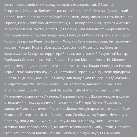
восточноевропейских и международных исследований, Общество
Сторожевой башни, Библии и трактатов Свидетелей Иеговы, Гражданский
Совет, Центр анализа европейской политики, Академическая сеть Восточная
Европа, Российский комитет действия, РЭНД корпорейшн, Русская Америка
за демократию в России, Настоящая Россия, Глобальная сеть журналистов-
расследователей, Служба поддержки, Свободная Россия Берлин, Свободная
Россия Северный Рейн-Вестфалия, Фонд глобальной помощи, Антивоенный
комитет России, Russie-Libertes, La Asocicion de Rusos Libres, Союз за
возвращение Северных территорий, Крымскотатарский Ресурсный Центр,
Глобальный союз IndustriALL, Russian Election Monitor, Article 19, Мнение
медиа, Федерация анархического черного креста, Радио Свободная Европа,
Германское общество изучения Восточной Европы, Фонд имени Фридриха
Эберта, XZ gGmbH, Мобильная академия поддержки гендерной демократии
и миротворчества, Форум имени Льва Копелева, American Councils for
International Education, Cultural Vistas, Institute of International Education,
Антивоенное движение Антальи, Открытый диалог, Школа международных
отношений и государственной политики им Питера Мунка, Российско-
канадский демократический альянс, Школа международных отношений им
Нормана Патерсона, Центр Гражданских Свобод, Фонд Бориса Немцова за
Свободу, Фонд имени Фридриха Науманна за свободу, Феминистское
антивоенное сопротивление, Комитет независимости Ингушетии, Прометей,
Stop Occupation of Karelia, Вернись живым, Фридом Хаус, СОТА медиа,