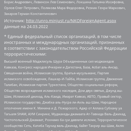
Борис Андреевич, Левинсон Лев Семенович, Локшина Татьяна Иосифовна,
Орлов Олег Петрович, Полякова Мара Федоровна, Резник Генри Маркович,
Захаров Герман Константинович
Источник:
http://unro.minjust.ru/NKOForeignAgent.aspx
данные на
24.03.2022
* Единый федеральный список организаций, в том числе
иностранных и международных организаций, признанных
в соответствии с законодательством Российской Федерации
террористическими:
Высший военный Маджлисуль Шура Объединенных сил моджахедов
Кавказа, Конгресс народов Ичкерии и Дагестана, База, Асбат аль-Ансар,
Священная война, Исламская группа, Братья-мусульмане, Партия
исламского освобождения, Лашкар-И-Тайба, Исламская группа, Движение
Талибан, Исламская партия Туркестана, Общество социальных реформ,
Общество возрождения исламского наследия, Дом двух святых, Джунд аш-
Шам, Исламский джихад, Аль-Каида, Имарат Кавказ, АБТО, Правый сектор,
Исламское государство, Джабха аль-Нусра ли-Ахль аш-Шам, Народное
ополчение имени К. Минина и Д. Пожарского, Аджр от Аллаха Субхану уа
Тагьаля SHAM, АУМ Синрике, Муджахеды джамаата Ат-Тавхида Валь-Джихад,
Чистопольский Джамаат, Рохнамо ба суи давлати исломи, Террористическое
сообщество Сеть, Катиба Таухид валь-Джихад, Хайят Тахрир аш-Шам, Ахлю