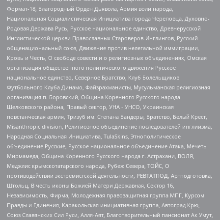
Формат-18, Благородный Орден Дьявола, Армия воли народа,
Национальная Социалистическая Инициатива города Череповца, Духовно-
Родовая Держава Русь, Русское национальное единство, Древнерусской
Инглистической церкви Православных Староверов-Инглингов, Русский
общенациональный союз, Движение против нелегальной иммиграции,
Кровь и Честь, О свободе совести и о религиозных объединениях, Омская
организация общественного политического движения Русское
национальное единство, Северное Братство, Клуб Болельщиков
Футбольного Клуба Динамо, Файзрахманисты, Мусульманская религиозная
организация п. Боровский, Община Коренного Русского народа
Щелковского района, Правый сектор, УНА - УНСО, Украинская
повстанческая армия, Тризуб им. Степана Бандеры, Братство, Белый Крест,
Misanthropic division, Религиозное объединение последователей инглиизма,
Народная Социальная Инициатива, TulaSkins, Этнополитическое
объединение Русские, Русское национальное объединение Атака, Мечеть
Мирмамеда, Община Коренного Русского народа г. Астрахани, ВОЛЯ,
Меджлис крымскотатарского народа, Рубеж Севера, ТОЙС, О
противодействии экстремистской деятельности, РЕВТАТПОД, Артподготовка,
Штольц, В честь иконы Божией Матери Державная, Сектор 16,
Независимость, Фирма, Молодежная правозащитная группа МПГ, Курсом
Правды и Единения, Каракольская инициативная группа, Автоград Крю,
Союз Славянских Сил Руси, Алля-Аят, Благотворительный пансионат Ак Умут,