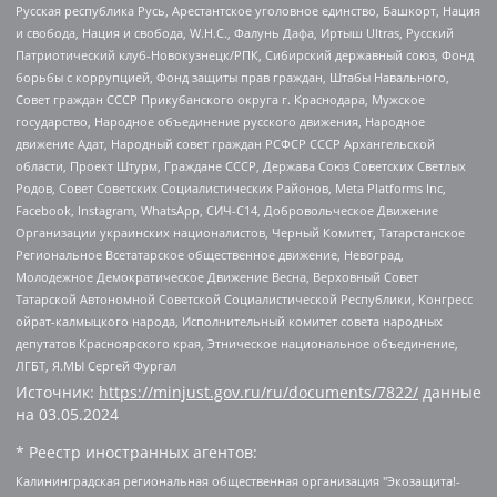
Русская республика Русь, Арестантское уголовное единство, Башкорт, Нация
и свобода, Нация и свобода, W.H.С., Фалунь Дафа, Иртыш Ultras, Русский
Патриотический клуб-Новокузнецк/РПК, Сибирский державный союз, Фонд
борьбы с коррупцией, Фонд защиты прав граждан, Штабы Навального,
Совет граждан СССР Прикубанского округа г. Краснодара, Мужское
государство, Народное объединение русского движения, Народное
движение Адат, Народный совет граждан РСФСР СССР Архангельской
области, Проект Штурм, Граждане СССР, Держава Союз Советских Светлых
Родов, Совет Советских Социалистических Районов, Meta Platforms Inc,
Facebook, Instagram, WhatsApp, СИЧ-С14, Добровольческое Движение
Организации украинских националистов, Черный Комитет, Татарстанское
Региональное Всетатарское общественное движение, Невоград,
Молодежное Демократическое Движение Весна, Верховный Совет
Татарской Автономной Советской Социалистической Республики, Конгресс
ойрат-калмыцкого народа, Исполнительный комитет совета народных
депутатов Красноярского края, Этническое национальное объединение,
ЛГБТ, Я.МЫ Сергей Фургал
Источник:
https://minjust.gov.ru/ru/documents/7822/
данные
на
03.05.2024
* Реестр иностранных агентов:
Калининградская региональная общественная организация "Экозащита!-Женсовет", Фонд содействия защите прав и свобод граждан "Общественный вердикт", Фонд "Институт Развития Свободы Информации", Частное учреждение "Информационное агентство МЕМО. РУ", Региональная общественная организация "Общественная комиссия по сохранению наследия академика Сахарова", Фонд поддержки свободы прессы, Санкт-Петербургская общественная правозащитная организация "Гражданский контроль", Межрегиональная общественная организация "Информационно-просветительский центр "Мемориал", Региональный Фонд "Центр Защиты Прав Средств Массовой Информации", с 05.12.2023 Фонд "Центр Защиты Прав Средств массовой информации", Региональная общественная благотворительная организация помощи беженцам и мигрантам "Гражданское содействие", Негосударственное образовательное учреждение дополнительного профессионального образования (повышение квалификации) специалистов "АКАДЕМИЯ ПО ПРАВАМ ЧЕЛОВЕКА", Свердловская региональная общественная организация "Сутяжник", Автономная некоммерческая организация "Центр независимых социологических исследований", Союз общественных объединений "Российский исследовательский центр по правам человека", Региональное общественное учреждение научно-информационный центр "МЕМОРИАЛ", Некоммерческая организация "Фонд защиты гласности", Автономная некоммерческая организация "Институт прав человека", Городская общественная организация "Екатеринбургское общество "МЕМОРИАЛ", Городская общественная организация "Рязанское историко-просветительское и правозащитное общество "Мемориал" (Рязанский Мемориал), Челябинский региональный орган общественной самодеятельности – женское общественное объединение "Женщины Евразии", Челябинский региональный орган общественной самодеятельности "Уральская правозащитная группа", Фонд содействия защите здоровья и социальной справедливости имени Андрея Рылькова, Автономная Некоммерческая Организация "Аналитический Центр Юрия Левады", Автономная некоммерческая организация социальной поддержки населения "Проект Апрель", Региональная общественная организация помощи женщинам и детям, находящимся в кризисной ситуации "Информационно-методический центр "Анна", Фонд содействия развитию массовых коммуникаций и правовому просвещению "Так-так-Так", Фонд содействия устойчивому развитию "Серебряная тайга", Свердловский региональный общественный фонд социальных проектов "Новое время", "Idel.Реалии", Кавказ.Реалии, Крым.Реалии, Телеканал Настоящее Время, Татаро-башкирская служба Радио Свобода (Azatliq Radiosi), Радио Свободная Европа/Радио Свобода (PCE/PC), "Сибирь.Реалии", "Фактограф", Благотворительный фонд помощи осужденным и их семьям, Автономная некоммерческая организация "Институт глобализации и социальных движений", Фонд "В защиту прав заключенных", Частное учреждение "Центр поддержки и содействия развитию средств массовой информации", Пензенский региональный общественный благотворительный фонд "Гражданский союз", "Север.Реалии", Некоммерческая организация Фонд "Правовая инициатива", Общество с ограниченной ответственностью "Радио Свободная Европа/Радио Свобода", Чешское информационное агентство "MEDIUM-ORIENT", Красноярская региональная общественная организация "Мы против СПИДа", Камалягин Денис Николаевич, Маркелов Сергей Евгеньевич, Пономарев Лев Александрович, Савицкая Людмила Алексеевна, Автономная некоммерческая организация "Центр по работе с проблемой насилия "НАСИЛИЮ.НЕТ", Межрегиональный профессиональный союз работников здравоохранения "Альянс врачей", Юридическое лицо, зарегистрированное в Латвийской Республике, SIA "Medusa Project" (регистрационный номер 40103797863, дата регистрации 10.06.2014), Некоммерческая организация "Фонд по борьбе с коррупцией", Автономная некоммерческая организация "Институт права и публичной политики", Баданин Роман Сергеевич, Гликин Максим Александрович, Железнова Мария Михайловна, Лукьянова Юлия Сергеевна, Маетная Елизавета Витальевна, Маняхин Петр Борисович, Чуракова Ольга Владимировна, Ярош Юлия Петровна, Юридическое лицо "The Insider SIA", зарегистрированное в Риге, Латвийская Республика (дата регистрации 26.06.2015), являющееся администратором доменного имени интернет-издания "The Insider SIA", https://theins.ru, Постернак Алексей Евгеньевич, Рубин Михаил Аркадьевич, Анин Роман Александрович, Юридическое лицо Istories fonds, зарегистрированное в Латвийской Республике (регистрационный номер 50008295751, дата регистрации 24.02.2020), Великовский Дмитрий Александрович, Долинина Ирина Николаевна, Мароховская Алеся Алексеевна, Шлейнов Роман Юрьевич, Шмагун Олеся Валентиновна, Общество с ограниченной ответственностью "Альтаир 2021", Общество с ограниченной ответственностью "Вега 2021", Общество с ограниченной ответственностью "Главный редактор 2021", Общество с ограниченной ответственностью "Ромашки монолит", Важенков Артем Валерьевич, Ивановская областная общественная организация "Центр гендерных исследований", Гурман Юрий Альбертович, Медиапроект "ОВД-Инфо", Егоров Владимир Владимирович, Жилинский Владимир Александрович, Общество с ограниченной ответственностью "ЗП", Иванова София Юрьевна, Карезина Инна Павловна, Кильтау Екатерина Викторовна, Петров Алексей Викторович, Пискунов Сергей Евгеньевич, Смирнов Сергей Сергеевич, Тихонов Михаил Сергеевич, Общество с ограниченной ответственностью "ЖУРНАЛИСТ-ИНОСТРАННЫЙ АГЕНТ", Арапова Галина Юрьевна, Вольтская Татьяна Анатольевна, Американская компания "Mason G.E.S. Anonymous Foundation" (США), являющаяся владельцем интернет-издания https://mnews.world/, Компания "Stichting Bellingcat", зарегистрированная в Нидерландах (дата регистрации 11.07.2018), Захаров Андрей Вячеславович, Клепиковская Екатерина Дмитриевна, Общество с ограниченной ответственностью "МЕМО", Перл Роман Александрович, Симонов Евгений Алексеевич, Соловьева Елена Анатольевна, Сотников Даниил Владимирович, Сурначева Елизавета Дмитриевна, Автономная некоммерческая организация по защите прав человека и информированию населения "Якутия – Наше Мнение", Общество с ограниченной ответственностью "Москоу диджитал медиа", с 26.01.2023 Общество с ограниченной ответственностью "Чайка Белые сады", Ветошкина Валерия Валерьевна, Заговора Максим Александрович, Межрегиональное общественное движение "Российская ЛГБТ - сеть", Оленичев Максим Владимирович, Павлов Иван Юрьевич, Скворцова Елена Сергеевна, Общество с ограниченной ответственностью "Как бы инагент", Кочетков Игорь Викторович, Общество с ограниченной ответственностью "Честные выборы", Еланчик Олег Александрович, Общество с ограниченной ответственностью "Нобелевский призыв", Гималова Регина Эмилевна, Григорьев Андрей Валерьевич, Григорьева Алина Александровна, Ассоциация по содействию защите прав призывников, альтернативнослужащих и военнослужащих "Правозащитная группа "Гражданин.Армия.Право", Хисамова Регина Фаритовна, Автономная некоммерческая организация по реализации социально-правовых программ "Лилит", Дальневосточное общественное движение "Маяк", Санкт-Петербургская ЛГБТ-инициативная группа "Выход", Инициативная группа ЛГБТ+ "Реверс", Алексеев Андрей Викторович, Бекбулатова Таисия Львовна, Беляев Иван Михайлович, Владыкина Елена Сергеевна, Гельман Марат Александрович, Никульшина Вероника Юрьевна, Толоконникова Надежда Андреевна, Шендерович Виктор Анатольевич, Общество с ограниченной ответственностью "Данное сообщение", Общество с ограниченной ответственностью Издательский дом "Новая глава", Айнбиндер Александра Александровна, Московский комьюнити-центр для ЛГБТ+инициатив, Благотворительный фонд развития филантропии, Deutsche Welle (Германия, Kurt-Schumacher-Strasse 3, 53113 Bonn), Борзунова Мария Михайловна, Воробьев Виктор Викторович, Голубева Анна Львовна, Константинова Алла Михайловна, Малкова Ирина Владимировна, Мурадов Мурад Абдулгалимович, Осетинская Елизавета Николаевна, Понасенков Евгений Николаевич, Ганапольский Матвей Юрьевич, Киселев Евгений Алексеевич, Борухович Ирина Григорьевна, Дремин Иван Тимофеевич, Дубровский Дмитрий Викторович, Красноярская региональная общественная организация поддержки и развития альтернативных образовательных технологий и межкультурных коммуникаций "ИНТЕРРА", Маяковская Екатерина Алексеевна, Фейгин Марк Захарович, Филимонов Андрей Викторович, Дзугкоева Регина Николаевна, Доброхотов Роман Александрович, Дудь Юрий Александрович, Елкин Сергей Владимирович, Кругликов Кирилл Игоревич, Сабунаева Мария Леонидовна, Семенов Алексей Владимирович, Шаинян Карен Багратович, Шульман Екатерина Михайловна, Асафьев Артур Валерьевич, Вахштайн Виктор Семенович, Венедиктов Алексей Алексеевич, Лушникова Екатерина Евгеньевна, Волков Леонид Михайлович, Невзоров Александр Глебович, Пархоменко Сергей Борисович, Сироткин Ярослав Николаевич, Кара-Мурза Владимир Владимирович, Баранова Наталья Владимировна, Гозман Леонид Яковлевич, Кагарлицкий Борис Юльевич, Климарев Михаил Валерьевич, Милов Владимир Станиславович, Автономная некоммерческая организация Краснодарский центр современного искусства "Типография", Моргенштерн Алишер Тагирович, Соболь Любовь Эдуардовна, Общество с ограниченной ответственностью "ЛИЗА НОРМ", Каспаров Гарри Кимович, Ходорковский Михаил Борисович, Общество с ограниченной ответственностью "Апрельские тезисы", Данилович Ирина Брониславовна, Кашин Олег Владимирович, Петров Николай Владимирович, Пивоваров Алексей Владимирович, Соколов Михаил Владимирович, Цветкова Юлия Владимировна, Чичваркин Евгений Александрович, Комитет против пыток/Команда против пыток, Общество с ограниченной ответственностью "Первый научный", Общество с ограниченной ответственностью "Вертолет и ко", Белоцерковская Вероника Борисовна, Кац Максим Евгеньевич, Лазарева Татьяна Юрьевна, Шаведдинов Руслан Табризович, Яшин Илья Валерьевич, Общество с ограниченной ответственностью "Иноагент ААВ", Алешковский Дмитрий Петрович, Альбац Евгения Марковна, Быков Дмитрий Львович, Галямина Юлия Евгеньевна, Лойко Сергей Леонидович, Мартынов Кирилл Константинович, Медведев Сергей Александрович, Крашенинников Федор Геннадиевич, Гордеева Катерина Вл