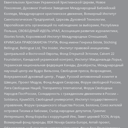
Евангельских Христиан Украинской Христианской Церкви, Новое
Поколение, Духовное Учебное Заведение Международный Библейский
Колледж, Международное христианское движение, Всемирный Институт
Саентологических Предприятий, Церковь Духовной Технологии,
Европейская сеть организаций по наблюдению за выборами, Республика
Польша, СВОБОДНЫЙ ИДЕЛЬ-УРАЛ, Ассоциация развития журналистики,
IStories fonds, Королевский Институт Международных Отношений,
КРИМСЬКА ПРАВОЗАХИСНА ГРУПА, Фонд имени Генриха Бёлля, Stichting
Bellingcat, Bellingcat Ltd, The Insider, Институт правовой инициативы
Центральной и Восточной Европы, Фонд Открытой Эстонии, Calvert 22
Foundation, Канадский украинский конгресс, Институт Макдональда-Лорье,
Украинская национальная федерация Канады, Декабристы, Международный
научный центр им Вудро Вильсона, Свободная пресса, Возрождение,
Всеукраинский духовный центр , Риддл, Русский антивоенный комитет в
Швеции, Проект Медуза, Фонд Андрея Сахарова, Форум свободной России,
Лига Свободных Наций, Transparеncy International, Форум Свободных
Народов ПостРоссии, Солидарность с гражданским движением в России –
Solidarus, КрымSOS, Свободный университет, Институт государственного
управления, Форум гражданского общества Россия, Беллона, Союз жителей
островов Тисима и Хабомаи, Съезд народных депутатов, Гринпис
Интернешнл, Фонд борьбы с коррупцией Инк, Завет церквей TCCN, Агора,
Всемирный фонд природы, BDR Novaja Gazeta-Europe, Алтай проект,
Образовательный дом прав человека Чернигов, Фонд Дом Прав Человека,