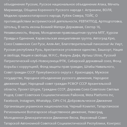
объединение Русские, Русское национальное объединение Атака, Мечеть
Мирмамеда, Община Коренного Русского народа г. Астрахани, ВОЛЯ,
Меджлис крымскотатарского народа, Рубеж Севера, ТОЙС, О
противодействии экстремистской деятельности, РЕВТАТПОД, Артподготовка,
Штольц, В честь иконы Божией Матери Державная, Сектор 16,
Независимость, Фирма, Молодежная правозащитная группа МПГ, Курсом
Правды и Единения, Каракольская инициативная группа, Автоград Крю,
Союз Славянских Сил Руси, Алля-Аят, Благотворительный пансионат Ак Умут,
Русская республика Русь, Арестантское уголовное единство, Башкорт, Нация
и свобода, Нация и свобода, W.H.С., Фалунь Дафа, Иртыш Ultras, Русский
Патриотический клуб-Новокузнецк/РПК, Сибирский державный союз, Фонд
борьбы с коррупцией, Фонд защиты прав граждан, Штабы Навального,
Совет граждан СССР Прикубанского округа г. Краснодара, Мужское
государство, Народное объединение русского движения, Народное
движение Адат, Народный совет граждан РСФСР СССР Архангельской
области, Проект Штурм, Граждане СССР, Держава Союз Советских Светлых
Родов, Совет Советских Социалистических Районов, Meta Platforms Inc,
Facebook, Instagram, WhatsApp, СИЧ-С14, Добровольческое Движение
Организации украинских националистов, Черный Комитет, Татарстанское
Региональное Всетатарское общественное движение, Невоград,
Молодежное Демократическое Движение Весна, Верховный Совет
Татарской Автономной Советской Социалистической Республики, Конгресс