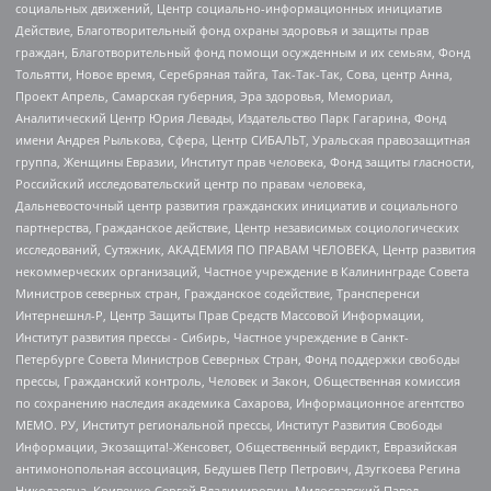
социальных движений, Центр социально-информационных инициатив
Действие, Благотворительный фонд охраны здоровья и защиты прав
граждан, Благотворительный фонд помощи осужденным и их семьям, Фонд
Тольятти, Новое время, Серебряная тайга, Так-Так-Так, Сова, центр Анна,
Проект Апрель, Самарская губерния, Эра здоровья, Мемориал,
Аналитический Центр Юрия Левады, Издательство Парк Гагарина, Фонд
имени Андрея Рылькова, Сфера, Центр СИБАЛЬТ, Уральская правозащитная
группа, Женщины Евразии, Институт прав человека, Фонд защиты гласности,
Российский исследовательский центр по правам человека,
Дальневосточный центр развития гражданских инициатив и социального
партнерства, Гражданское действие, Центр независимых социологических
исследований, Сутяжник, АКАДЕМИЯ ПО ПРАВАМ ЧЕЛОВЕКА, Центр развития
некоммерческих организаций, Частное учреждение в Калининграде Совета
Министров северных стран, Гражданское содействие, Трансперенси
Интернешнл-Р, Центр Защиты Прав Средств Массовой Информации,
Институт развития прессы - Сибирь, Частное учреждение в Санкт-
Петербурге Совета Министров Северных Стран, Фонд поддержки свободы
прессы, Гражданский контроль, Человек и Закон, Общественная комиссия
по сохранению наследия академика Сахарова, Информационное агентство
МЕМО. РУ, Институт региональной прессы, Институт Развития Свободы
Информации, Экозащита!-Женсовет, Общественный вердикт, Евразийская
антимонопольная ассоциация, Бедушев Петр Петрович, Дзугкоева Регина
Николаевна, Кривенко Сергей Владимирович, Милославский Павел