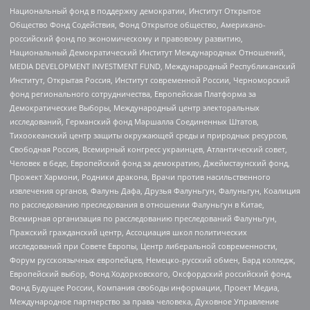
Национальный фонд в поддержку демократии, Институт Открытое
Общество Фонд Содействия, Фонд Открытое общество, Американо-
российский фонд по экономическому и правовому развитию,
Национальный Демократический Институт Международных Отношений,
MEDIA DEVELOPMENT INVESTMENT FUND, Международный Республиканский
Институт, Открытая Россия, Институт современной России, Черноморский
фонд регионального сотрудничества, Европейская Платформа за
Демократические Выборы, Международный центр электоральных
исследований, Германский фонд Маршалла Соединенных Штатов,
Тихоокеанский центр защиты окружающей среды и природных ресурсов,
Свободная Россия, Всемирный конгресс украинцев, Атлантический совет,
Человек в беде, Европейский фонд за демократию, Джеймстаунский фонд,
Прожект Хармони, Родники дракона, Врачи против насильственного
извлечения органов, Фалунь Дафа, Друзья Фалуньгун, Фалуньгун, Коалиция
по расследованию преследования в отношении Фалуньгун в Китае,
Всемирная организация по расследованию преследований Фалуньгун,
Пражский гражданский центр, Ассоциация школ политических
исследований при Совете Европы, Центр либеральной современности,
Форум русскоязычных европейцев, Немецко-русский обмен, Бард колледж,
Европейский выбор, Фонд Ходорковского, Оксфордский российский фонд,
Фонд Будущее России, Компания свободы информации, Проект Медиа,
Международное партнерство за права человека, Духовное Управление