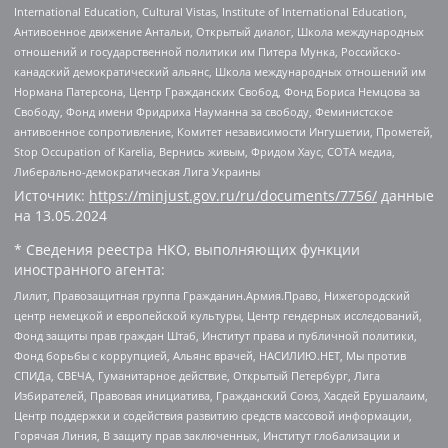
International Education, Cultural Vistas, Institute of International Education,
Антивоенное движение Антальи, Открытый диалог, Школа международных
отношений и государственной политики им Питера Мунка, Российско-
канадский демократический альянс, Школа международных отношений им
Нормана Патерсона, Центр Гражданских Свобод, Фонд Бориса Немцова за
Свободу, Фонд имени Фридриха Науманна за свободу, Феминистское
антивоенное сопротивление, Комитет независимости Ингушетии, Прометей,
Stop Occupation of Karelia, Вернись живым, Фридом Хаус, СОТА медиа,
Либерально-демократическая Лига Украины
Источник:
https://minjust.gov.ru/ru/documents/7756/
данные
на
13.05.2024
* Сведения реестра НКО, выполняющих функции
иностранного агента:
Лилит, Правозащитная группа Гражданин.Армия.Право, Нижегородский
центр немецкой и европейской культуры, Центр гендерных исследований,
Фонд защиты прав граждан Штаб, Институт права и публичной политики,
Фонд борьбы с коррупцией, Альянс врачей, НАСИЛИЮ.НЕТ, Мы против
СПИДа, СВЕЧА, Гуманитарное действие, Открытый Петербург, Лига
Избирателей, Правовая инициатива, Гражданский Союз, Хасдей Ерушалаим,
Центр поддержки и содействия развитию средств массовой информации,
Горячая Линия, В защиту прав заключенных, Институт глобализации и