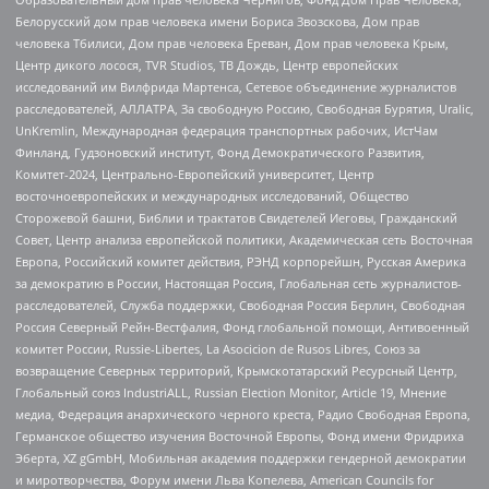
Белорусский дом прав человека имени Бориса Звозскова, Дом прав
человека Тбилиси, Дом прав человека Ереван, Дом прав человека Крым,
Центр дикого лосося, TVR Studios, ТВ Дождь, Центр европейских
исследований им Вилфрида Мартенса, Сетевое объединение журналистов
расследователей, АЛЛАТРА, За свободную Россию, Свободная Бурятия, Uralic,
UnKremlin, Международная федерация транспортных рабочих, ИстЧам
Финланд, Гудзоновский институт, Фонд Демократического Развития,
Комитет-2024, Центрально-Европейский университет, Центр
восточноевропейских и международных исследований, Общество
Сторожевой башни, Библии и трактатов Свидетелей Иеговы, Гражданский
Совет, Центр анализа европейской политики, Академическая сеть Восточная
Европа, Российский комитет действия, РЭНД корпорейшн, Русская Америка
за демократию в России, Настоящая Россия, Глобальная сеть журналистов-
расследователей, Служба поддержки, Свободная Россия Берлин, Свободная
Россия Северный Рейн-Вестфалия, Фонд глобальной помощи, Антивоенный
комитет России, Russie-Libertes, La Asocicion de Rusos Libres, Союз за
возвращение Северных территорий, Крымскотатарский Ресурсный Центр,
Глобальный союз IndustriALL, Russian Election Monitor, Article 19, Мнение
медиа, Федерация анархического черного креста, Радио Свободная Европа,
Германское общество изучения Восточной Европы, Фонд имени Фридриха
Эберта, XZ gGmbH, Мобильная академия поддержки гендерной демократии
и миротворчества, Форум имени Льва Копелева, American Councils for