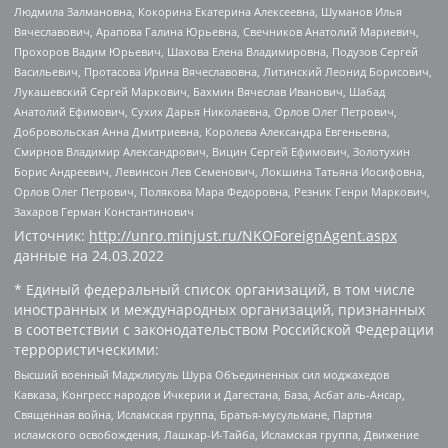
Людмила Залмановна, Кокорина Екатерина Алексеевна, Шуманов Илья
Вячеславович, Арапова Галина Юрьевна, Свечников Анатолий Мариевич,
Прохоров Вадим Юрьевич, Шахова Елена Владимировна, Подузов Сергей
Васильевич, Протасова Ирина Вячеславовна, Литинский Леонид Борисович,
Лукашевский Сергей Маркович, Бахмин Вячеслав Иванович, Шабад
Анатолий Ефимович, Сухих Дарья Николаевна, Орлов Олег Петрович,
Добровольская Анна Дмитриевна, Королева Александра Евгеньевна,
Смирнов Владимир Александрович, Вицин Сергей Ефимович, Золотухин
Борис Андреевич, Левинсон Лев Семенович, Локшина Татьяна Иосифовна,
Орлов Олег Петрович, Полякова Мара Федоровна, Резник Генри Маркович,
Захаров Герман Константинович
Источник:
http://unro.minjust.ru/NKOForeignAgent.aspx
данные на
24.03.2022
* Единый федеральный список организаций, в том числе
иностранных и международных организаций, признанных
в соответствии с законодательством Российской Федерации
террористическими:
Высший военный Маджлисуль Шура Объединенных сил моджахедов
Кавказа, Конгресс народов Ичкерии и Дагестана, База, Асбат аль-Ансар,
Священная война, Исламская группа, Братья-мусульмане, Партия
исламского освобождения, Лашкар-И-Тайба, Исламская группа, Движение