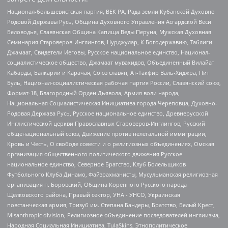
Национал-большевистская партия, ВЕК РА, Рада земли Кубанской Духовно
Родовой Державы Русь, Община Духовного Управления Асгардской Веси
Беловодья, Славянская Община Капища Веды Перуна, Мужская Духовная
Семинария Староверов-Инглингов, Нурджулар, К Богодержавию, Таблиги
Джамаат, Свидетели Иеговы, Русское национальное единство, Национал-
социалистическое общество, Джамаат мувахидов, Объединенный Вилайат
Кабарды, Балкарии и Карачая, Союз славян, Ат-Такфир Валь-Хиджра, Пит
Буль, Национал-социалистическая рабочая партия России, Славянский союз,
Формат-18, Благородный Орден Дьявола, Армия воли народа,
Национальная Социалистическая Инициатива города Череповца, Духовно-
Родовая Держава Русь, Русское национальное единство, Древнерусской
Инглистической церкви Православных Староверов-Инглингов, Русский
общенациональный союз, Движение против нелегальной иммиграции,
Кровь и Честь, О свободе совести и о религиозных объединениях, Омская
организация общественного политического движения Русское
национальное единство, Северное Братство, Клуб Болельщиков
Футбольного Клуба Динамо, Файзрахманисты, Мусульманская религиозная
организация п. Боровский, Община Коренного Русского народа
Щелковского района, Правый сектор, УНА - УНСО, Украинская
повстанческая армия, Тризуб им. Степана Бандеры, Братство, Белый Крест,
Misanthropic division, Религиозное объединение последователей инглиизма,
Народная Социальная Инициатива, TulaSkins, Этнополитическое