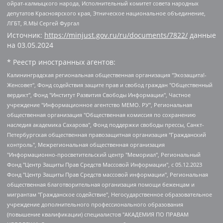
ойрат-калмыцкого народа, Исполнительный комитет совета народных
депутатов Красноярского края, Этническое национальное объединение,
ЛГБТ, Я.МЫ Сергей Фургал
Источник:
https://minjust.gov.ru/ru/documents/7822/
данные
на
03.05.2024
* Реестр иностранных агентов:
Калининградская региональная общественная организация "Экозащита!-Женсовет", Фонд содействия защите прав и свобод граждан "Общественный вердикт", Фонд "Институт Развития Свободы Информации", Частное учреждение "Информационное агентство МЕМО. РУ", Региональная общественная организация "Общественная комиссия по сохранению наследия академика Сахарова", Фонд поддержки свободы прессы, Санкт-Петербургская общественная правозащитная организация "Гражданский контроль", Межрегиональная общественная организация "Информационно-просветительский центр "Мемориал", Региональный Фонд "Центр Защиты Прав Средств Массовой Информации", с 05.12.2023 Фонд "Центр Защиты Прав Средств массовой информации", Региональная общественная благотворительная организация помощи беженцам и мигрантам "Гражданское содействие", Негосударственное образовательное учреждение дополнительного профессионального образования (повышение квалификации) специалистов "АКАДЕМИЯ ПО ПРАВАМ ЧЕЛОВЕКА", Свердловская региональная общественная организация "Сутяжник", Автономная некоммерческая организация "Центр независимых социологических исследований", Союз общественных объединений "Российский исследовательский центр по правам человека", Региональное общественное учреждение научно-информационный центр "МЕМОРИАЛ", Некоммерческая организация "Фонд защиты гласности", Автономная некоммерческая организация "Институт прав человека", Городская общественная организация "Екатеринбургское общество "МЕМОРИАЛ", Городская общественная организация "Рязанское историко-просветительское и правозащитное общество "Мемориал" (Рязанский Мемориал), Челябинский региональный орган общественной самодеятельности – женское общественное объединение "Женщины Евразии", Челябинский региональный орган общественной самодеятельности "Уральская правозащитная группа", Фонд содействия защите здоровья и социальной справедливости имени Андрея Рылькова, Автономная Некоммерческая Организация "Аналитический Центр Юрия Левады", Автономная некоммерческая организация социальной поддержки населения "Проект Апрель", Региональная общественная организация помощи женщинам и детям, находящимся в кризисной ситуации "Информационно-методический центр "Анна", Фонд содействия развитию массовых коммуникаций и правовому просвещению "Так-так-Так", Фонд содействия устойчивому развитию "Серебряная тайга", Свердловский региональный общественный фонд социальных проектов "Новое время", "Idel.Реалии", Кавказ.Реалии, Крым.Реалии, Телеканал Настоящее Время, Татаро-башкирская служба Радио Свобода (Azatliq Radiosi), Радио Свободная Европа/Радио Свобода (PCE/PC), "Сибирь.Реалии", "Фактограф", Благотворительный фонд помощи осужденным и их семьям, Автономная некоммерческая организация "Институт глобализации и социальных движений", Фонд "В защиту прав заключенных", Частное учреждение "Центр поддержки и содействия развитию средств массовой информации", Пензенский региональный общественный благотворительный фонд "Гражданский союз", "Север.Реалии", Некоммерческая организация Фонд "Правовая инициатива", Общество с ограниченной ответственностью "Радио Свободная Европа/Радио Свобода", Чешское информационное агентство "MEDIUM-ORIENT", Красноярская региональная общественная организация "Мы против СПИДа", Камалягин Денис Николаевич, Маркелов Сергей Евгеньевич, Пономарев Лев Александрович, Савицкая Людмила Алексеевна, Автономная некоммерческая организация "Центр по работе с проблемой насилия "НАСИЛИЮ.НЕТ", Межрегиональный профессиональный союз работников здравоохранения "Альянс врачей", Юридическое лицо, зарегистрированное в Латвийской Республике, SIA "Medusa Project" (регистрационный номер 40103797863, дата регистрации 10.06.2014), Некоммерческая организация "Фонд по борьбе с коррупцией", Автономная некоммерческая организация "Институт права и публичной политики", Баданин Роман Сергеевич, Гликин Максим Александрович, Железнова Мария Михайловна, Лукьянова Юлия Сергеевна, Маетная Елизавета Витальевна, Маняхин Петр Борисович, Чуракова Ольга Владимировна, Ярош Юлия Петровна, Юридическое лицо "The Insider SIA", зарегистрированное в Риге, Латвийская Республика (дата регистрации 26.06.2015), являющееся администратором доменного имени интернет-издания "The Insider SIA", https://theins.ru, Постернак Алексей Евгеньевич, Рубин Михаил Аркадьевич, Анин Роман Александрович, Юридическое лицо Istories fonds, зарегистрированное в Латвийской Республике (регистрационный номер 50008295751, дата регистрации 24.02.2020), Великовский Дмитрий Александрович, Долинина Ирина Николаевна, Мароховская Алеся Алексеевна, Шлейнов Роман Юрьевич, Шмагун Олеся Валентиновна, Общество с ограниченной ответственностью "Альтаир 2021", Общество с ограниченной ответственностью "Вега 2021", Общество с ограниченной ответственностью "Главный редактор 2021", Общество с ограниченной ответственностью "Ромашки монолит", Важенков Артем Валерьевич, Ивановская областная общественная организация "Центр гендерных исследований", Гурман Юрий Альбертович, Медиапроект "ОВД-Инфо", Егоров Владимир Владимирович, Жилинский Владимир Александрович, Общество с ограниченной ответственностью "ЗП", Иванова София Юрьевна, Карезина Инна Павловна, Кильтау Екатерина Викторовна, Петров Алексей Викторович, Пискунов Сергей Евгеньевич, Смирнов Сергей Сергеевич, Тихонов Михаил Сергеевич, Общество с ограниченной ответственностью "ЖУРНАЛИСТ-ИНОСТРАННЫЙ АГЕНТ", Арапова Галина Юрьевна, Вольтская Татьяна Анатольевна, Американская компания "Mason G.E.S. Anonymous Foundation" (США), являющаяся владельцем интернет-издания https://mnews.world/, Компания "Stichting Bellingcat", зарегистрированная в Нидерландах (дата регистрации 11.07.2018), Захаров Андрей Вячеславович, Клепиковская Екатерина Дмитриевна, Общество с ограниченной ответственностью "МЕМО", Перл Роман Александрович, Симонов Евгений Алексеевич, Соловьева Елена Анатольевна, Сотников Даниил Владимирович, Сурначева Елизавета Дмитриевна, Автономная некоммерческая организация по защите прав человека и информированию населения "Якутия – Наше Мнение", Общество с ограниченной ответственностью "Москоу диджитал медиа", с 26.01.2023 Общество с ограниченной ответственностью "Чайка Белые сады", Ветошкина Валерия Валерьевна, Заговора Максим Александрович, Межрегиональное общественное движение "Российская ЛГБТ - сеть", Оленичев Максим Владимирович, Павлов Иван Юрьевич, Скворцова Елена Сергеевна, Общество с ограниченной ответственностью "Как бы инагент", Кочетков Игорь Викторович, Общество с ограниченной ответственностью "Честные выборы", Еланчик Олег Александрович, Общество с ограниченной ответственностью "Нобелевский призыв", Гималова Регина Эмилевна, Григорьев Андрей Валерьевич, Григорьева Алина Александровна, Ассоциация по содействию защите прав призывников, альтернативнослужащих и военнослужащих "Правозащитная группа "Гражданин.Армия.Право", Хисамова Регина Фаритовна, Автономная некоммерческая организация по реализации социально-правовых программ "Лилит", Дальневосточное общественное движение "Маяк", Санкт-Петербургская ЛГБТ-инициативная группа "Выход", Инициативная группа ЛГБТ+ "Реверс", Алексеев Андрей Викторович, Бекбулатова Таисия Львовна, Беляев Иван Михайлович, Владыкина Елена Сергеевна, Гельман Марат Александрович, Никульшина Вероника Юрьевна, Толоконникова Надежда Андреевна, Шендерович Виктор Анатольевич, Общество с ограниченной ответственностью "Данное сообщение", Общество с ограниченной ответственностью Издательский дом "Новая глава", Айнбиндер Александра Александровна, Московский комьюнити-центр для ЛГБТ+инициатив, Благотворительный фонд развития филантропии, Deutsche Welle (Германия, Kurt-Schumacher-Strasse 3, 53113 Bonn), Борзунова Мария Михайловна, Воробьев Виктор Викторович, Голубева Анна Львовна, Константинова Алла Михайловна, Малкова Ирина Владимировна, Мурадов Мурад Абдулгалимович, Осетинская Елизавета Николаевна, Понасенков Евгений Николаевич, Ганапольский Матвей Юрьевич, Киселев Евгений Алексеевич, Борухович Ирина Григорьевна, Дремин Иван Тимофеевич, Дубровский Дмитрий Викторович, Красноярская региональная общественная организация поддержки и развития альтернативных образовательных технологий и межкультурных коммуникаций "ИНТЕРРА", Маяковская Екатерина Алексеевна, Фейгин Марк Захарович, Филимонов Андрей Викторович, Дзугкоева Регина Николаевна, Доброхотов Роман Александрович, Дудь Юрий Александрович, Елкин Сергей Владимирович, Кругликов Кирилл Игоревич, Сабунаева Мария Леонидовна, Семенов Алексей Владимирович, Шаинян Карен Багратович, Шульман Екатерина Михайловна, Асафьев Артур Валерьевич, Вахштайн Виктор Семенович, Венедиктов Алексей Алексеевич, Лушникова Екатерина Евгеньевна, Волков Леонид Михайлович, Невзоров Александр Глебович, Пархоменко Сергей Борисович, Сироткин Ярослав Николаевич, Кара-Мурза Владимир Владимирович, Баранова Наталья Владимировна, Гозман Леонид Яковлевич, Кагарлицкий Борис Юльевич, Климарев Михаил Валерьевич, Милов Владимир Станиславович, Автономная некоммерческая организация Краснодарский центр современного искусства "Типография", Моргенштерн Алишер Тагирович, Соболь Любовь Эдуардовна, Общество с ограниченной ответственностью "ЛИЗА НОРМ", Каспаров Гарри Кимович, Ходорковский Михаил Борисович, Общество с ограниченной ответственностью "Апрельские тезисы", Данилович Ирина Брониславовна, Кашин Олег Владимирович, Петров Николай Владимирович, Пивоваров Алексей Владимирович, Соколов Михаил Владимирович, Цветкова Юлия Владимировна, Чичваркин Евгений Александрович, Комитет против пыток/Команда против пыток, Общество с ограниченной ответственностью "Первый научный", Общество с ограниченной ответственностью "Вертолет и ко", Белоцерковская Вероника Борисовна, Кац Максим Евгеньевич, Лазарева Татьяна Юрьевна, Шаведдинов Руслан Табризович, Яшин Илья Валерьевич, Общество с ограниченной ответственностью "Иноагент ААВ", Алешковский Дмитрий Петрович, Альбац Евгения Марковна, Быков Дмитрий Львович, Галямина Юлия Евгеньевна, Лойко Сергей Леонидович, Мартынов Кирилл Константинович, Медведев Сергей Александрович, Крашенинников Федор Геннадиевич, Гордеева Катерина Вл