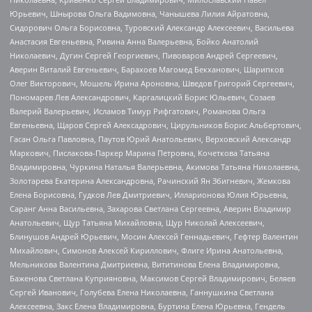
Юрьевич, Шнырова Ольга Вадимовна, Чанышева Лилия Айратовна,
Сидорович Ольга Борисовна, Туровский Александр Алексеевич, Васильева
Анастасия Евгеньевна, Ривина Анна Валерьевна, Бойко Анатолий
Николаевич, Дугин Сергей Георгиевич, Пивоваров Андрей Сергеевич,
Аверин Виталий Евгеньевич, Барахоев Магомед Бекханович, Шарипков
Олег Викторович, Мошель Ирина Ароновна, Шведов Григорий Сергеевич,
Пономарев Лев Александрович, Каргалицкий Борис Юльевич, Созаев
Валерий Валерьевич, Исламов Тимур Рифгатович, Романова Ольга
Евгеньевна, Щаров Сергей Алексадрович, Цирульников Борис Альбертович,
Гасан Ольга Павловна, Паутов Юрий Анатольевич, Верховский Александр
Маркович, Пислакова-Паркер Марина Петровна, Кочеткова Татьяна
Владимировна, Чуркина Наталья Валерьевна, Акимова Татьяна Николаевна,
Золотарева Екатерина Александровна, Рачинский Ян Збигневич, Жемкова
Елена Борисовна, Гудков Лев Дмитриевич, Илларионова Юлия Юрьевна,
Саранг Анна Васильевна, Захарова Светлана Сергеевна, Аверин Владимир
Анатольевич, Щур Татьяна Михайловна, Щур Николай Алексеевич,
Блинушов Андрей Юрьевич, Мосин Алексей Геннадьевич, Гефтер Валентин
Михайлович, Симонов Алексей Кириллович, Флиге Ирина Анатольевна,
Мельникова Валентина Дмитриевна, Вититинова Елена Владимировна,
Баженова Светлана Куприяновна, Максимов Сергей Владимирович, Беляев
Сергей Иванович, Голубева Елена Николаевна, Ганнушкина Светлана
Алексеевна, Закс Елена Владимировна, Буртина Елена Юрьевна, Гендель