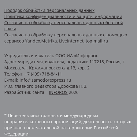
Порядок обработки персональных данных
Политика конфиденциальности и защиты информации
Согласие на обработку персональных данных обратной
связи
Согласие на обработку персональных данных с помощью
сервисов Yandex.Metrika, LiveInternet, top.mail.ru
Учредитель и издатель ООО ИА «Инфорос».
Адрес учредителя, издателя, редакции: 117218, Россия, г.
Москва, ул. Кржижановского, д.13, кор. 2
Телефон: +7 (495) 718-84-11
E-mail: info@samotlorexpress.ru
И.О. главного редактора Дорохова Н.В.
Разработчик сайта –
INFOROS
2026
* Перечень иностранных и международных
неправительственных организаций, деятельность которых
признана нежелательной на территории Российской
Федерации: