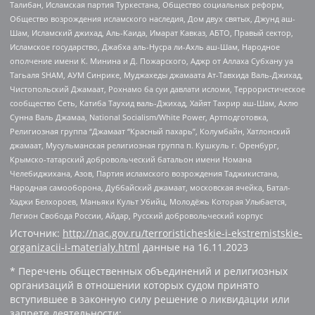
Талибан, Исламская партия Туркестана, Общество социальных реформ,
Общество возрождения исламского наследия, Дом двух святых, Джунд аш-
Шам, Исламский джихад, Аль-Каида, Имарат Кавказ, АБТО, Правый сектор,
Исламское государство, Джабха аль-Нусра ли-Ахль аш-Шам, Народное
ополчение имени К. Минина и Д. Пожарского, Аджр от Аллаха Субхану уа
Тагьаля SHAM, АУМ Синрике, Муджахеды джамаата Ат-Тавхида Валь-Джихад,
Чистопольский Джамаат, Рохнамо ба суи давлати исломи, Террористическое
сообщество Сеть, Катиба Таухид валь-Джихад, Хайят Тахрир аш-Шам, Ахлю
Сунна Валь Джамаа, National Socialism/White Power, Артподготовка,
Религиозная группа “Джамаат “Красный пахарь”, Колумбайн, Хатлонский
джамаат, Мусульманская религиозная группа п. Кушкуль г. Оренбург,
Крымско-татарский добровольческий батальон имени Номана
Челебиджихана, Азов, Партия исламского возрождения Таджикистана,
Народная самооборона, Дуббайский джамаат, московская ячейка, Батал-
Хаджи Белхороев, Маньяки Культ Убийц, Молодёжь Которая Улыбается,
Легион Свобода России, Айдар, Русский добровольческий корпус
Источник:
http://nac.gov.ru/terroristicheskie-i-ekstremistskie-
organizacii-i-materialy.html
данные на
16.11.2023
* Перечень общественных объединений и религиозных
организаций в отношении которых судом принято
вступившее в законную силу решение о ликвидации или
запрете деятельности: