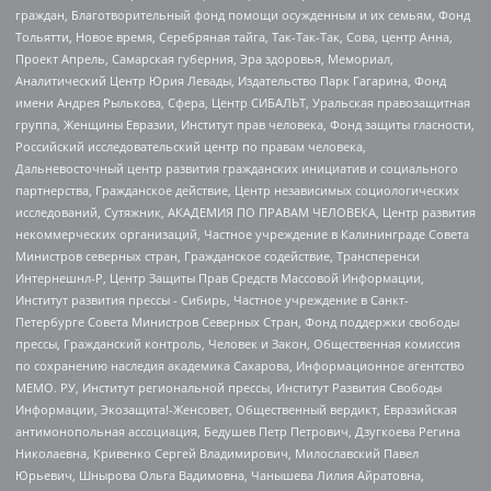
граждан, Благотворительный фонд помощи осужденным и их семьям, Фонд
Тольятти, Новое время, Серебряная тайга, Так-Так-Так, Сова, центр Анна,
Проект Апрель, Самарская губерния, Эра здоровья, Мемориал,
Аналитический Центр Юрия Левады, Издательство Парк Гагарина, Фонд
имени Андрея Рылькова, Сфера, Центр СИБАЛЬТ, Уральская правозащитная
группа, Женщины Евразии, Институт прав человека, Фонд защиты гласности,
Российский исследовательский центр по правам человека,
Дальневосточный центр развития гражданских инициатив и социального
партнерства, Гражданское действие, Центр независимых социологических
исследований, Сутяжник, АКАДЕМИЯ ПО ПРАВАМ ЧЕЛОВЕКА, Центр развития
некоммерческих организаций, Частное учреждение в Калининграде Совета
Министров северных стран, Гражданское содействие, Трансперенси
Интернешнл-Р, Центр Защиты Прав Средств Массовой Информации,
Институт развития прессы - Сибирь, Частное учреждение в Санкт-
Петербурге Совета Министров Северных Стран, Фонд поддержки свободы
прессы, Гражданский контроль, Человек и Закон, Общественная комиссия
по сохранению наследия академика Сахарова, Информационное агентство
МЕМО. РУ, Институт региональной прессы, Институт Развития Свободы
Информации, Экозащита!-Женсовет, Общественный вердикт, Евразийская
антимонопольная ассоциация, Бедушев Петр Петрович, Дзугкоева Регина
Николаевна, Кривенко Сергей Владимирович, Милославский Павел
Юрьевич, Шнырова Ольга Вадимовна, Чанышева Лилия Айратовна,