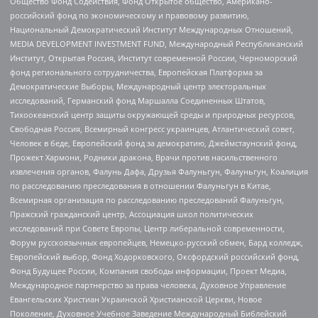
Общество Фонд Содействия, Фонд Открытое общество, Американо-
российский фонд по экономическому и правовому развитию,
Национальный Демократический Институт Международных Отношений,
MEDIA DEVELOPMENT INVESTMENT FUND, Международный Республиканский
Институт, Открытая Россия, Институт современной России, Черноморский
фонд регионального сотрудничества, Европейская Платформа за
Демократические Выборы, Международный центр электоральных
исследований, Германский фонд Маршалла Соединенных Штатов,
Тихоокеанский центр защиты окружающей среды и природных ресурсов,
Свободная Россия, Всемирный конгресс украинцев, Атлантический совет,
Человек в беде, Европейский фонд за демократию, Джеймстаунский фонд,
Прожект Хармони, Родники дракона, Врачи против насильственного
извлечения органов, Фалунь Дафа, Друзья Фалуньгун, Фалуньгун, Коалиция
по расследованию преследования в отношении Фалуньгун в Китае,
Всемирная организация по расследованию преследований Фалуньгун,
Пражский гражданский центр, Ассоциация школ политических
исследований при Совете Европы, Центр либеральной современности,
Форум русскоязычных европейцев, Немецко-русский обмен, Бард колледж,
Европейский выбор, Фонд Ходорковского, Оксфордский российский фонд,
Фонд Будущее России, Компания свободы информации, Проект Медиа,
Международное партнерство за права человека, Духовное Управление
Евангельских Христиан Украинской Христианской Церкви, Новое
Поколение, Духовное Учебное Заведение Международный Библейский