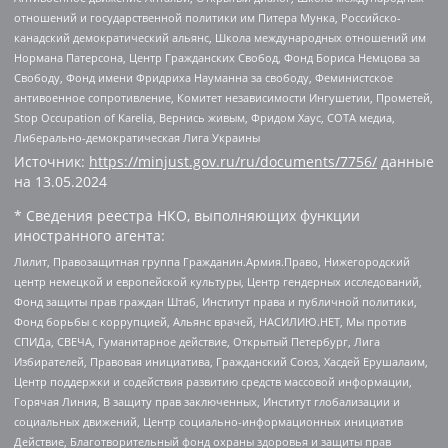
отношений и государственной политики им Питера Мунка, Российско-
канадский демократический альянс, Школа международных отношений им
Нормана Патерсона, Центр Гражданских Свобод, Фонд Бориса Немцова за
Свободу, Фонд имени Фридриха Науманна за свободу, Феминистское
антивоенное сопротивление, Комитет независимости Ингушетии, Прометей,
Stop Occupation of Karelia, Вернись живым, Фридом Хаус, СОТА медиа,
Либерально-демократическая Лига Украины
Источник:
https://minjust.gov.ru/ru/documents/7756/
данные
на
13.05.2024
* Сведения реестра НКО, выполняющих функции
иностранного агента:
Лилит, Правозащитная группа Гражданин.Армия.Право, Нижегородский
центр немецкой и европейской культуры, Центр гендерных исследований,
Фонд защиты прав граждан Штаб, Институт права и публичной политики,
Фонд борьбы с коррупцией, Альянс врачей, НАСИЛИЮ.НЕТ, Мы против
СПИДа, СВЕЧА, Гуманитарное действие, Открытый Петербург, Лига
Избирателей, Правовая инициатива, Гражданский Союз, Хасдей Ерушалаим,
Центр поддержки и содействия развитию средств массовой информации,
Горячая Линия, В защиту прав заключенных, Институт глобализации и
социальных движений, Центр социально-информационных инициатив
Действие, Благотворительный фонд охраны здоровья и защиты прав