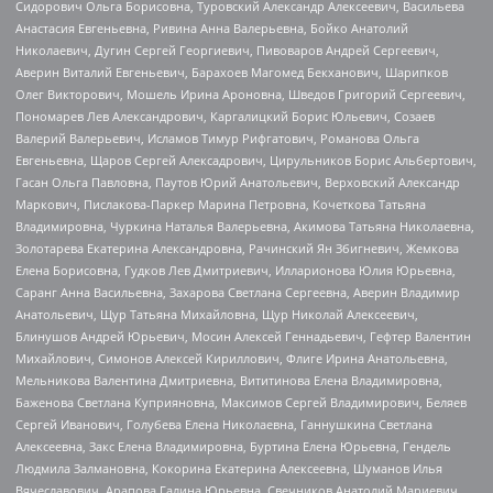
Сидорович Ольга Борисовна, Туровский Александр Алексеевич, Васильева
Анастасия Евгеньевна, Ривина Анна Валерьевна, Бойко Анатолий
Николаевич, Дугин Сергей Георгиевич, Пивоваров Андрей Сергеевич,
Аверин Виталий Евгеньевич, Барахоев Магомед Бекханович, Шарипков
Олег Викторович, Мошель Ирина Ароновна, Шведов Григорий Сергеевич,
Пономарев Лев Александрович, Каргалицкий Борис Юльевич, Созаев
Валерий Валерьевич, Исламов Тимур Рифгатович, Романова Ольга
Евгеньевна, Щаров Сергей Алексадрович, Цирульников Борис Альбертович,
Гасан Ольга Павловна, Паутов Юрий Анатольевич, Верховский Александр
Маркович, Пислакова-Паркер Марина Петровна, Кочеткова Татьяна
Владимировна, Чуркина Наталья Валерьевна, Акимова Татьяна Николаевна,
Золотарева Екатерина Александровна, Рачинский Ян Збигневич, Жемкова
Елена Борисовна, Гудков Лев Дмитриевич, Илларионова Юлия Юрьевна,
Саранг Анна Васильевна, Захарова Светлана Сергеевна, Аверин Владимир
Анатольевич, Щур Татьяна Михайловна, Щур Николай Алексеевич,
Блинушов Андрей Юрьевич, Мосин Алексей Геннадьевич, Гефтер Валентин
Михайлович, Симонов Алексей Кириллович, Флиге Ирина Анатольевна,
Мельникова Валентина Дмитриевна, Вититинова Елена Владимировна,
Баженова Светлана Куприяновна, Максимов Сергей Владимирович, Беляев
Сергей Иванович, Голубева Елена Николаевна, Ганнушкина Светлана
Алексеевна, Закс Елена Владимировна, Буртина Елена Юрьевна, Гендель
Людмила Залмановна, Кокорина Екатерина Алексеевна, Шуманов Илья
Вячеславович, Арапова Галина Юрьевна, Свечников Анатолий Мариевич,