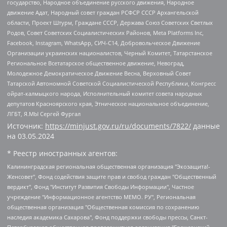
государство, Народное объединение русского движения, Народное
движение Адат, Народный совет граждан РСФСР СССР Архангельской
области, Проект Штурм, Граждане СССР, Держава Союз Советских Светлых
Родов, Совет Советских Социалистических Районов, Meta Platforms Inc,
Facebook, Instagram, WhatsApp, СИЧ-С14, Добровольческое Движение
Организации украинских националистов, Черный Комитет, Татарстанское
Региональное Всетатарское общественное движение, Невоград,
Молодежное Демократическое Движение Весна, Верховный Совет
Татарской Автономной Советской Социалистической Республики, Конгресс
ойрат-калмыцкого народа, Исполнительный комитет совета народных
депутатов Красноярского края, Этническое национальное объединение,
ЛГБТ, Я.МЫ Сергей Фургал
Источник:
https://minjust.gov.ru/ru/documents/7822/
данные
на
03.05.2024
* Реестр иностранных агентов:
Калининградская региональная общественная организация "Экозащита!-Женсовет", Фонд содействия защите прав и свобод граждан "Общественный вердикт", Фонд "Институт Развития Свободы Информации", Частное учреждение "Информационное агентство МЕМО. РУ", Региональная общественная организация "Общественная комиссия по сохранению наследия академика Сахарова", Фонд поддержки свободы прессы, Санкт-Петербургская общественная правозащитная организация "Гражданский контроль", Межрегиональная общественная организация "Информационно-просветительский центр "Мемориал", Региональный Фонд "Центр Защиты Прав Средств Массовой Информации", с 05.12.2023 Фонд "Центр Защиты Прав Средств массовой информации", Региональная общественная благотворительная организация помощи беженцам и мигрантам "Гражданское содействие", Негосударственное образовательное учреждение дополнительного профессионального образования (повышение квалификации) специалистов "АКАДЕМИЯ ПО ПРАВАМ ЧЕЛОВЕКА", Свердловская региональная общественная организация "Сутяжник", Автономная некоммерческая организация "Центр независимых социологических исследований", Союз общественных объединений "Российский исследовательский центр по правам человека", Региональное общественное учреждение научно-информационный центр "МЕМОРИАЛ", Некоммерческая организация "Фонд защиты гласности", Автономная некоммерческая организация "Институт прав человека", Городская общественная организация "Екатеринбургское общество "МЕМОРИАЛ", Городская общественная организация "Рязанское историко-просветительское и правозащитное общество "Мемориал" (Рязанский Мемориал), Челябинский региональный орган общественной самодеятельности – женское общественное объединение "Женщины Евразии", Челябинский региональный орган общественной самодеятельности "Уральская правозащитная группа", Фонд содействия защите здоровья и социальной справедливости имени Андрея Рылькова, Автономная Некоммерческая Организация "Аналитический Центр Юрия Левады", Автономная некоммерческая организация социальной поддержки населения "Проект Апрель", Региональная общественная организация помощи женщинам и детям, находящимся в кризисной ситуации "Информационно-методический центр "Анна", Фонд содействия развитию массовых коммуникаций и правовому просвещению "Так-так-Так", Фонд содействия устойчивому развитию "Серебряная тайга", Свердловский региональный общественный фонд социальных проектов "Новое время", "Idel.Реалии", Кавказ.Реалии, Крым.Реалии, Телеканал Настоящее Время, Татаро-башкирская служба Радио Свобода (Azatliq Radiosi), Радио Свободная Европа/Радио Свобода (PCE/PC), "Сибирь.Реалии", "Фактограф", Благотворительный фонд помощи осужденным и их семьям, Автономная некоммерческая организация "Институт глобализации и социальных движений", Фонд "В защиту прав заключенных", Частное учреждение "Центр поддержки и содействия развитию средств массовой информации", Пензенский региональный общественный благотворительный фонд "Гражданский союз", "Север.Реалии", Некоммерческая организация Фонд "Правовая инициатива", Общество с ограниченной ответственностью "Радио Свободная Европа/Радио Свобода", Чешское информационное агентство "MEDIUM-ORIENT", Красноярская региональная общественная организация "Мы против СПИДа", Камалягин Денис Николаевич, Маркелов Сергей Евгеньевич, Пономарев Лев Александрович, Савицкая Людмила Алексеевна, Автономная некоммерческая организация "Центр по работе с проблемой насилия "НАСИЛИЮ.НЕТ", Межрегиональный профессиональный союз работников здравоохранения "Альянс врачей", Юридическое лицо, зарегистрированное в Латвийской Республике, SIA "Medusa Project" (регистрационный номер 40103797863, дата регистрации 10.06.2014), Некоммерческая организация "Фонд по борьбе с коррупцией", Автономная некоммерческая организация "Институт права и публичной политики", Баданин Роман Сергеевич, Гликин Максим Александрович, Железнова Мария Михайловна, Лукьянова Юлия Сергеевна, Маетная Елизавета Витальевна, Маняхин Петр Борисович, Чуракова Ольга Владимировна, Ярош Юлия Петровна, Юридическое лицо "The Insider SIA", зарегистрированное в Риге, Латвийская Республика (дата регистрации 26.06.2015), являющееся администратором доменного имени интернет-издания "The Insider SIA", https://theins.ru, Постернак Алексей Евгеньевич, Рубин Михаил Аркадьевич, Анин Роман Александрович, Юридическое лицо Istories fonds, зарегистрированное в Латвийской Республике (регистрационный номер 50008295751, дата регистрации 24.02.2020), Великовский Дмитрий Александрович, Долинина Ирина Николаевна, Мароховская Алеся Алексеевна, Шлейнов Роман Юрьевич, Шмагун Олеся Валентиновна, Общество с ограниченной ответственностью "Альтаир 2021", Общество с ограниченной ответственностью "Вега 2021", Общество с ограниченной ответственностью "Главный редактор 2021", Общество с ограниченной ответственностью "Ромашки монолит", Важенков Артем Валерьевич, Ивановская областная общественная организация "Центр гендерных исследований", Гурман Юрий Альбертович, Медиапроект "ОВД-Инфо", Егоров Владимир Владимирович, Жилинский Владимир Александрович, Общество с ограниченной ответственностью "ЗП", Иванова София Юрьевна, Карезина Инна Павловна, Кильтау Екатерина Викторовна, Петров Алексей Викторович, Пискунов Сергей Евгеньевич, Смирнов Сергей Сергеевич, Тихонов Михаил Сергеевич, Общество с ограниченной ответственностью "ЖУРНАЛИСТ-ИНОСТРАННЫЙ АГЕНТ", Арапова Галина Юрьевна, Вольтская Татьяна Анатольевна, Американская компания "Mason G.E.S. Anonymous Foundation" (США), являющаяся владельцем интернет-издания https://mnews.world/, Компания "Stichting Bellingcat", зарегистрированная в Нидерландах (дата регистрации 11.07.2018), Захаров Андрей Вячеславович, Клепиковская Екатерина Дмитриевна, Общество с ограниченной ответственностью "МЕМО", Перл Роман Александрович, Симонов Евгений Алексеевич, Соловьева Елена Анатольевна, Сотников Даниил Владимирович, Сурначева Елизавета Дмитриевна, Автономная некоммерческая организация по защите прав человека и информированию населения "Якутия – Наше Мнение", Общество с ограниченной ответственностью "Москоу диджитал медиа", с 26.01.2023 Общество с ограниченной ответственностью "Чайка Белые сады", Ветошкина Валерия Валерьевна, Заговора Максим Александрович, Межрегиональное общественное движение "Российская ЛГБТ - сеть", Оленичев Максим Владимирович, Павлов Иван Юрьевич, Скворцова Елена Сергеевна, Общество с ограниченной ответственностью "Как бы инагент", Кочетков Игорь Викторович, Общество с ограниченной ответственностью "Честные выборы", Еланчик Олег Александрович, Общество с ограниченной ответственностью "Нобелевский призыв", Гималова Регина Эмилевна, Григорьев Андрей Валерьевич, Григорьева Алина Александровна, Ассоциация по содействию защите прав призывников, альтернативнослужащих и военнослужащих "Правозащитная группа "Гражданин.Армия.Право", Хисамова Регина Фаритовна, Автономная некоммерческая организация по реализации социально-правовых программ "Лилит", Дальневосточное общественное движение "Маяк", Санкт-Петербургская ЛГБТ-инициативная группа "Выход", Инициативная группа ЛГБТ+ "Реверс", Алексеев Андрей Викторович, Бекбулатова Таисия Львовна, Беляев Иван Михайлович, Владыкина Елена Сергеевна, Гельман Марат Александрович, Никульшина Вероника Юрьевна, Толоконникова Надежда Андреевна, Шендерович Виктор Анатольевич, Общество с ограниченной ответственностью "Данное сообщение", Общество с ограниченной ответственностью Издательский дом "Новая глава", Айнбиндер Александра Александровна, Московский комьюнити-центр для ЛГБТ+инициатив, Благотворительный фонд развития филантропии, Deutsche Welle (Германия, Kurt-Schumacher-Strasse 3, 53113 Bonn), Борзунова Мария Михайловна, Воробьев Виктор Викторович, Голубева Анна Львовна, Константинова Алла Михайловна, Малкова Ирина Владимировна, Мурадов Мурад Абдулгалимович, Осетинская Елизавета Николаевна, Понасенков Евгений Николаевич, Ганапольский Матвей Юрьевич, Киселев Евгений Алексеевич, Борухович Ирина Григорьевна, Дремин Иван Тимофеевич, Дубровский Дмитрий Викторович, Красноярская региональная общественная организация поддержки и развития альтернативных образовательных технологий и межкультурных коммуникаций "ИНТЕРРА", Маяковская Екатерина Алексеевна, Фейгин Марк Захарович, Филимонов Андрей Викторович, Дзугкоева Регина Николаевна, Доброхотов Роман Александрович, Дудь Юрий Александрович, Елкин Сергей Владимирович, Кругликов Кирилл Игоревич, Сабунаева Мария Леонидовна, Семенов Алексей Владимирович, Шаинян Карен Багратович, Шульман Екатерина Михайловна, Асафьев Артур Валерьевич, Вахштайн Виктор Семенович, Венедиктов Алексей Алексеевич, Лушникова Екатерина Евгеньевна, Волков Леонид Михайлович, Невзоров Александр Глебович, Пархоменко Сергей Борисович, Сироткин Ярослав Николаевич, Кара-Мурза Владимир Владимирович, Баранова Наталья Владимировна, Гозман Леонид Яковлевич, Кагарлицкий Борис Юльевич, Климарев Михаил Валерьевич, Милов Владимир Станиславович, Автономная некоммерческая организация Краснодарский центр современного искусства "Типография", Моргенштерн Алишер Тагирович, Соболь Любовь Эдуардовна, Общество с ограниченной ответственностью "ЛИЗА НОРМ", Каспаров Гарри Кимович, Ходорковский Михаил Борисович, Общество с ограниченной ответственностью "Апрельские тезисы", Данилович Ирина Брониславовна, Кашин Олег Владимирович, Петров Николай Владимирович, Пивоваров Алексей Владимирович, Соколов Михаил Владимирович, Цветкова Юлия Владимировна, Чичваркин Евгений Александрович, Комитет против пыток/Команда против пыток, Общество с ограниченной ответственностью "Первый научный", Общество с ограниченной ответственностью "Вертолет и ко", Белоцерковская Вероника Борисовна, Кац Максим Евгеньевич, Лазарева Татьяна Юрьевна, Шаведдинов Руслан Табризович, Яшин Илья Валерьевич, Общество с ограниченной ответственностью "Иноагент ААВ", Алешковский Дмитрий Петрович, Альбац Евгения Марковна, Быков Дмитрий Львович, Галямина Юлия Евгеньевна, Лойко Сергей Леонидович, Мартынов Кирилл Константинович, Медведев Сергей Александрович, Крашенинников Федор Геннадиевич, Гордеева Катерина Вл