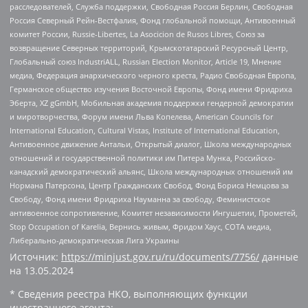
расследователей, Служба поддержки, Свободная Россия Берлин, Свободная
Россия Северный Рейн-Вестфалия, Фонд глобальной помощи, Антивоенный
комитет России, Russie-Libertes, La Asocicion de Rusos Libres, Союз за
возвращение Северных территорий, Крымскотатарский Ресурсный Центр,
Глобальный союз IndustriALL, Russian Election Monitor, Article 19, Мнение
медиа, Федерация анархического черного креста, Радио Свободная Европа,
Германское общество изучения Восточной Европы, Фонд имени Фридриха
Эберта, XZ gGmbH, Мобильная академия поддержки гендерной демократии
и миротворчества, Форум имени Льва Копелева, American Councils for
International Education, Cultural Vistas, Institute of International Education,
Антивоенное движение Антальи, Открытый диалог, Школа международных
отношений и государственной политики им Питера Мунка, Российско-
канадский демократический альянс, Школа международных отношений им
Нормана Патерсона, Центр Гражданских Свобод, Фонд Бориса Немцова за
Свободу, Фонд имени Фридриха Науманна за свободу, Феминистское
антивоенное сопротивление, Комитет независимости Ингушетии, Прометей,
Stop Occupation of Karelia, Вернись живым, Фридом Хаус, СОТА медиа,
Либерально-демократическая Лига Украины
Источник:
https://minjust.gov.ru/ru/documents/7756/
данные
на
13.05.2024
* Сведения реестра НКО, выполняющих функции
иностранного агента: