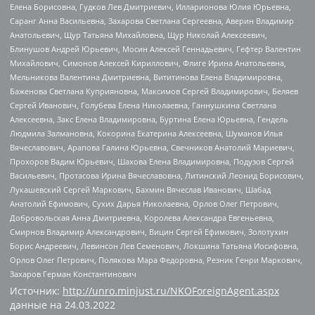
Елена Борисовна, Гудков Лев Дмитриевич, Илларионова Юлия Юрьевна,
Саранг Анна Васильевна, Захарова Светлана Сергеевна, Аверин Владимир
Анатольевич, Щур Татьяна Михайловна, Щур Николай Алексеевич,
Блинушов Андрей Юрьевич, Мосин Алексей Геннадьевич, Гефтер Валентин
Михайлович, Симонов Алексей Кириллович, Флиге Ирина Анатольевна,
Мельникова Валентина Дмитриевна, Вититинова Елена Владимировна,
Баженова Светлана Куприяновна, Максимов Сергей Владимирович, Беляев
Сергей Иванович, Голубева Елена Николаевна, Ганнушкина Светлана
Алексеевна, Закс Елена Владимировна, Буртина Елена Юрьевна, Гендель
Людмила Залмановна, Кокорина Екатерина Алексеевна, Шуманов Илья
Вячеславович, Арапова Галина Юрьевна, Свечников Анатолий Мариевич,
Прохоров Вадим Юрьевич, Шахова Елена Владимировна, Подузов Сергей
Васильевич, Протасова Ирина Вячеславовна, Литинский Леонид Борисович,
Лукашевский Сергей Маркович, Бахмин Вячеслав Иванович, Шабад
Анатолий Ефимович, Сухих Дарья Николаевна, Орлов Олег Петрович,
Добровольская Анна Дмитриевна, Королева Александра Евгеньевна,
Смирнов Владимир Александрович, Вицин Сергей Ефимович, Золотухин
Борис Андреевич, Левинсон Лев Семенович, Локшина Татьяна Иосифовна,
Орлов Олег Петрович, Полякова Мара Федоровна, Резник Генри Маркович,
Захаров Герман Константинович
Источник:
http://unro.minjust.ru/NKOForeignAgent.aspx
данные на
24.03.2022