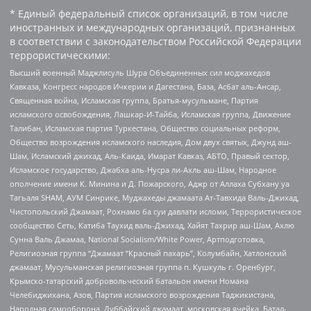
* Единый федеральный список организаций, в том числе
иностранных и международных организаций, признанных
в соответствии с законодательством Российской Федерации
террористическими:
Высший военный Маджлисуль Шура Объединенных сил моджахедов
Кавказа, Конгресс народов Ичкерии и Дагестана, База, Асбат аль-Ансар,
Священная война, Исламская группа, Братья-мусульмане, Партия
исламского освобождения, Лашкар-И-Тайба, Исламская группа, Движение
Талибан, Исламская партия Туркестана, Общество социальных реформ,
Общество возрождения исламского наследия, Дом двух святых, Джунд аш-
Шам, Исламский джихад, Аль-Каида, Имарат Кавказ, АБТО, Правый сектор,
Исламское государство, Джабха аль-Нусра ли-Ахль аш-Шам, Народное
ополчение имени К. Минина и Д. Пожарского, Аджр от Аллаха Субхану уа
Тагьаля SHAM, АУМ Синрике, Муджахеды джамаата Ат-Тавхида Валь-Джихад,
Чистопольский Джамаат, Рохнамо ба суи давлати исломи, Террористическое
сообщество Сеть, Катиба Таухид валь-Джихад, Хайят Тахрир аш-Шам, Ахлю
Сунна Валь Джамаа, National Socialism/White Power, Артподготовка,
Религиозная группа “Джамаат “Красный пахарь”, Колумбайн, Хатлонский
джамаат, Мусульманская религиозная группа п. Кушкуль г. Оренбург,
Крымско-татарский добровольческий батальон имени Номана
Челебиджихана, Азов, Партия исламского возрождения Таджикистана,
Народная самооборона, Дуббайский джамаат, московская ячейка, Батал-