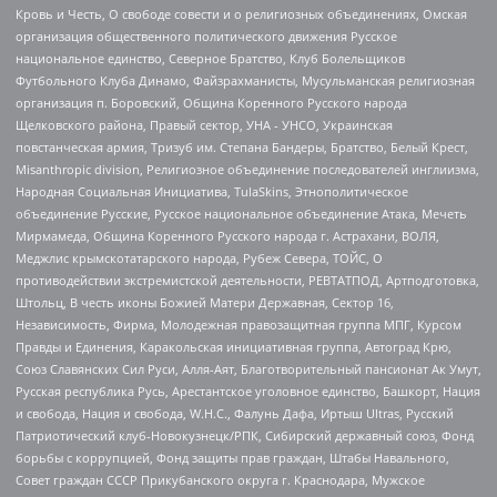
Кровь и Честь, О свободе совести и о религиозных объединениях, Омская
организация общественного политического движения Русское
национальное единство, Северное Братство, Клуб Болельщиков
Футбольного Клуба Динамо, Файзрахманисты, Мусульманская религиозная
организация п. Боровский, Община Коренного Русского народа
Щелковского района, Правый сектор, УНА - УНСО, Украинская
повстанческая армия, Тризуб им. Степана Бандеры, Братство, Белый Крест,
Misanthropic division, Религиозное объединение последователей инглиизма,
Народная Социальная Инициатива, TulaSkins, Этнополитическое
объединение Русские, Русское национальное объединение Атака, Мечеть
Мирмамеда, Община Коренного Русского народа г. Астрахани, ВОЛЯ,
Меджлис крымскотатарского народа, Рубеж Севера, ТОЙС, О
противодействии экстремистской деятельности, РЕВТАТПОД, Артподготовка,
Штольц, В честь иконы Божией Матери Державная, Сектор 16,
Независимость, Фирма, Молодежная правозащитная группа МПГ, Курсом
Правды и Единения, Каракольская инициативная группа, Автоград Крю,
Союз Славянских Сил Руси, Алля-Аят, Благотворительный пансионат Ак Умут,
Русская республика Русь, Арестантское уголовное единство, Башкорт, Нация
и свобода, Нация и свобода, W.H.С., Фалунь Дафа, Иртыш Ultras, Русский
Патриотический клуб-Новокузнецк/РПК, Сибирский державный союз, Фонд
борьбы с коррупцией, Фонд защиты прав граждан, Штабы Навального,
Совет граждан СССР Прикубанского округа г. Краснодара, Мужское