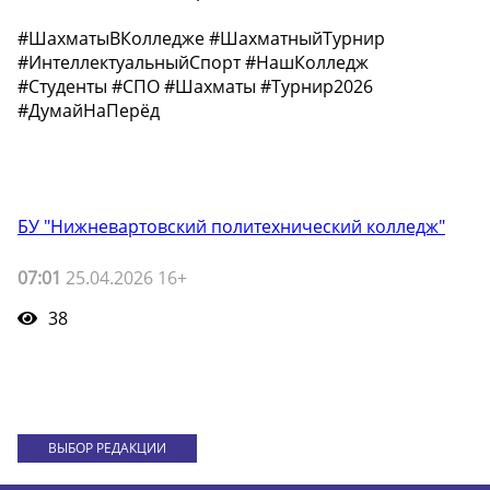
#ШахматыВКолледже #ШахматныйТурнир
#ИнтеллектуальныйСпорт #НашКолледж
#Студенты #СПО #Шахматы #Турнир2026
#ДумайНаПерёд
БУ "Нижневартовский политехнический колледж"
07:01
25.04.2026 16+
38
ВЫБОР РЕДАКЦИИ