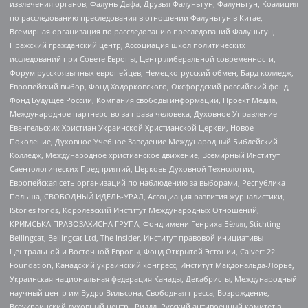
извлечения органов, Фалунь Дафа, Друзья Фалуньгун, Фалуньгун, Коалиция
по расследованию преследования в отношении Фалуньгун в Китае,
Всемирная организация по расследованию преследований Фалуньгун,
Пражский гражданский центр, Ассоциация школ политических
исследований при Совете Европы, Центр либеральной современности,
Форум русскоязычных европейцев, Немецко-русский обмен, Бард колледж,
Европейский выбор, Фонд Ходорковского, Оксфордский российский фонд,
Фонд Будущее России, Компания свободы информации, Проект Медиа,
Международное партнерство за права человека, Духовное Управление
Евангельских Христиан Украинской Христианской Церкви, Новое
Поколение, Духовное Учебное Заведение Международный Библейский
Колледж, Международное христианское движение, Всемирный Институт
Саентологических Предприятий, Церковь Духовной Технологии,
Европейская сеть организаций по наблюдению за выборами, Республика
Польша, СВОБОДНЫЙ ИДЕЛЬ-УРАЛ, Ассоциация развития журналистики,
IStories fonds, Королевский Институт Международных Отношений,
КРИМСЬКА ПРАВОЗАХИСНА ГРУПА, Фонд имени Генриха Бёлля, Stichting
Bellingcat, Bellingcat Ltd, The Insider, Институт правовой инициативы
Центральной и Восточной Европы, Фонд Открытой Эстонии, Calvert 22
Foundation, Канадский украинский конгресс, Институт Макдональда-Лорье,
Украинская национальная федерация Канады, Декабристы, Международный
научный центр им Вудро Вильсона, Свободная пресса, Возрождение,
Всеукраинский духовный центр , Риддл, Русский антивоенный комитет в