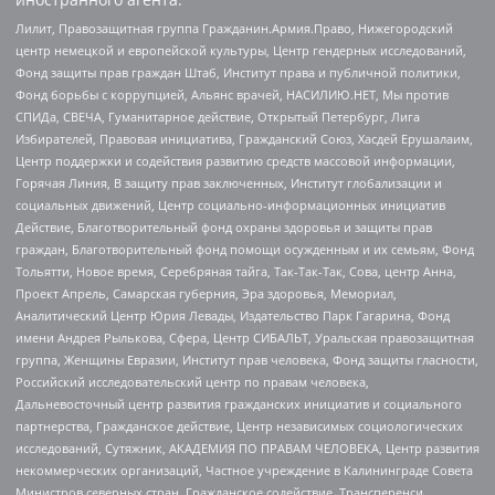
Лилит, Правозащитная группа Гражданин.Армия.Право, Нижегородский
центр немецкой и европейской культуры, Центр гендерных исследований,
Фонд защиты прав граждан Штаб, Институт права и публичной политики,
Фонд борьбы с коррупцией, Альянс врачей, НАСИЛИЮ.НЕТ, Мы против
СПИДа, СВЕЧА, Гуманитарное действие, Открытый Петербург, Лига
Избирателей, Правовая инициатива, Гражданский Союз, Хасдей Ерушалаим,
Центр поддержки и содействия развитию средств массовой информации,
Горячая Линия, В защиту прав заключенных, Институт глобализации и
социальных движений, Центр социально-информационных инициатив
Действие, Благотворительный фонд охраны здоровья и защиты прав
граждан, Благотворительный фонд помощи осужденным и их семьям, Фонд
Тольятти, Новое время, Серебряная тайга, Так-Так-Так, Сова, центр Анна,
Проект Апрель, Самарская губерния, Эра здоровья, Мемориал,
Аналитический Центр Юрия Левады, Издательство Парк Гагарина, Фонд
имени Андрея Рылькова, Сфера, Центр СИБАЛЬТ, Уральская правозащитная
группа, Женщины Евразии, Институт прав человека, Фонд защиты гласности,
Российский исследовательский центр по правам человека,
Дальневосточный центр развития гражданских инициатив и социального
партнерства, Гражданское действие, Центр независимых социологических
исследований, Сутяжник, АКАДЕМИЯ ПО ПРАВАМ ЧЕЛОВЕКА, Центр развития
некоммерческих организаций, Частное учреждение в Калининграде Совета
Министров северных стран, Гражданское содействие, Трансперенси