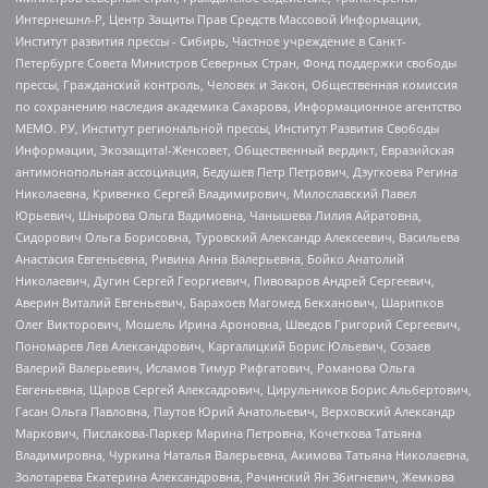
Интернешнл-Р, Центр Защиты Прав Средств Массовой Информации,
Институт развития прессы - Сибирь, Частное учреждение в Санкт-
Петербурге Совета Министров Северных Стран, Фонд поддержки свободы
прессы, Гражданский контроль, Человек и Закон, Общественная комиссия
по сохранению наследия академика Сахарова, Информационное агентство
МЕМО. РУ, Институт региональной прессы, Институт Развития Свободы
Информации, Экозащита!-Женсовет, Общественный вердикт, Евразийская
антимонопольная ассоциация, Бедушев Петр Петрович, Дзугкоева Регина
Николаевна, Кривенко Сергей Владимирович, Милославский Павел
Юрьевич, Шнырова Ольга Вадимовна, Чанышева Лилия Айратовна,
Сидорович Ольга Борисовна, Туровский Александр Алексеевич, Васильева
Анастасия Евгеньевна, Ривина Анна Валерьевна, Бойко Анатолий
Николаевич, Дугин Сергей Георгиевич, Пивоваров Андрей Сергеевич,
Аверин Виталий Евгеньевич, Барахоев Магомед Бекханович, Шарипков
Олег Викторович, Мошель Ирина Ароновна, Шведов Григорий Сергеевич,
Пономарев Лев Александрович, Каргалицкий Борис Юльевич, Созаев
Валерий Валерьевич, Исламов Тимур Рифгатович, Романова Ольга
Евгеньевна, Щаров Сергей Алексадрович, Цирульников Борис Альбертович,
Гасан Ольга Павловна, Паутов Юрий Анатольевич, Верховский Александр
Маркович, Пислакова-Паркер Марина Петровна, Кочеткова Татьяна
Владимировна, Чуркина Наталья Валерьевна, Акимова Татьяна Николаевна,
Золотарева Екатерина Александровна, Рачинский Ян Збигневич, Жемкова