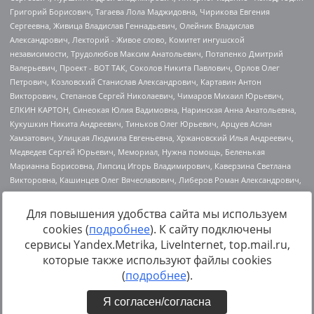
Для повышения удобства сайта мы используем
cookies (
подробнее
). К сайту подключены
Источник:
https://minjust.gov.ru/uploaded/files/reestr-
сервисы Yandex.Metrika, LiveInternet, top.mail.ru,
inostrannyih-agentov-22-03-2024.pdf
данные на
22.03.2024
которые также используют файлы cookies
(
подробнее
).
Я согласен/согласна