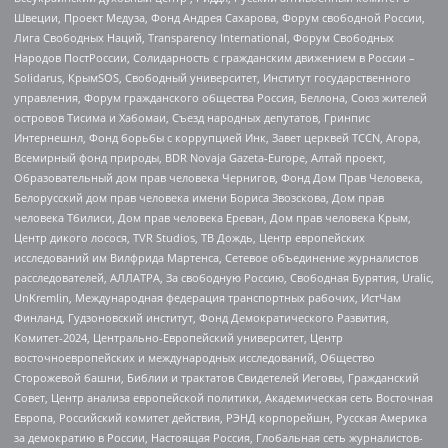
Швеции, Проект Медуза, Фонд Андрея Сахарова, Форум свободной России,
Лига Свободных Наций, Transparеncy International, Форум Свободных
Народов ПостРоссии, Солидарность с гражданским движением в России –
Solidarus, КрымSOS, Свободный университет, Институт государственного
управления, Форум гражданского общества Россия, Беллона, Союз жителей
островов Тисима и Хабомаи, Съезд народных депутатов, Гринпис
Интернешнл, Фонд борьбы с коррупцией Инк, Завет церквей TCCN, Агора,
Всемирный фонд природы, BDR Novaja Gazeta-Europe, Алтай проект,
Образовательный дом прав человека Чернигов, Фонд Дом Прав Человека,
Белорусский дом прав человека имени Бориса Звозскова, Дом прав
человека Тбилиси, Дом прав человека Ереван, Дом прав человека Крым,
Центр дикого лосося, TVR Studios, ТВ Дождь, Центр европейских
исследований им Вилфрида Мартенса, Сетевое объединение журналистов
расследователей, АЛЛАТРА, За свободную Россию, Свободная Бурятия, Uralic,
UnKremlin, Международная федерация транспортных рабочих, ИстЧам
Финланд, Гудзоновский институт, Фонд Демократического Развития,
Комитет-2024, Центрально-Европейский университет, Центр
восточноевропейских и международных исследований, Общество
Сторожевой башни, Библии и трактатов Свидетелей Иеговы, Гражданский
Совет, Центр анализа европейской политики, Академическая сеть Восточная
Европа, Российский комитет действия, РЭНД корпорейшн, Русская Америка
за демократию в России, Настоящая Россия, Глобальная сеть журналистов-