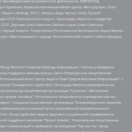
О противодействии экстремистской деятельности, РЕВТАТПОД,
ы и Единения, Каракольская инициативная группа, Автоград Крю, Союз
 Нация и свобода, W.H.С., Фалунь Дафа, Иртыш Ultras, Русский
ан СССР Прикубанского округа г. Краснодара, Мужское государство,
СССР, Держава Союз Советских Светлых Родов, Совет Советских
в, Черный Комитет, Татарстанское Региональное Всетатарское общественное
гресс ойрат-калмыцкого народа, Исполнительный комитет совета народных
евосточное общественное движение "Маяк", Санкт-Петербургская ЛГБТ-инициативная группа "Выход", Инициативная группа ЛГБТ+ "Реверс", Алексеев Андрей Викторович, Бекбулатова Таисия Львовна, Беляев Иван Михайлович, Владыкина Елена Сергеевна, Гельман Марат Александрович, Никульшина Вероника Юрьевна, Толоконникова Надежда Андреевна, Шендерович Виктор Анатольевич, Общество с ограниченной ответственностью "Данное сообщение", Общество с ограниченной ответственностью Издательский дом "Новая глава", Айнбиндер Александра Александровна, Московский комьюнити-центр для ЛГБТ+инициатив, Благотворительный фонд развития филантропии, Deutsche Welle (Германия, Kurt-Schumacher-Strasse 3, 53113 Bonn), Борзунова Мария Михайловна, Воробьев Виктор Викторович, Голубева Анна Львовна, Константинова Алла Михайловна, Малкова Ирина Владимировна, Мурадов Мурад Абдулгалимович, Осетинская Елизавета Николаевна, Понасенков Евгений Николаевич, Ганапольский Матвей Юрьевич, Киселев Евгений Алексеевич, Борухович Ирина Григорьевна, Дремин Иван Тимофеевич, Дубровский Дмитрий Викторович, Красноярская региональная общественная организация поддержки и развития альтернативных образовательных технологий и межкультурных коммуникаций "ИНТЕРРА", Маяковская Екатерина Алексеевна, Фейгин Марк Захарович, Филимонов Андрей Викторович, Дзугкоева Регина Николаевна, Доброхотов Роман Александрович, Дудь Юрий Александрович, Елкин Сергей Владимирович, Кругликов Кирилл Игоревич, Сабунаева Мария Леонидовна, Семенов Алексей Владимирович, Шаинян Карен Багратович, Шульман Екатерина Михайловна, Асафьев Артур Валерьевич, Вахштайн Виктор Семенович, Венедиктов Алексей Алексеевич, Лушникова Екатерина Евгеньевна, Волков Леонид Михайлович, Невзоров Александр Глебович, Пархоменко Сергей Борисович, Сироткин Ярослав Николаевич, Кара-Мурза Владимир Владимирович, Баранова Наталья Владимировна, Гозман Леонид Яковлевич, Кагарлицкий Борис Юльевич, Климарев Михаил Валерьевич, Милов Владимир Станиславович, Автономная некоммерческая организация Краснодарский центр современного искусства "Типография", Моргенштерн Алишер Тагирович, Соболь Любовь Эдуардовна, Общество с ограниченной ответственностью "ЛИЗА НОРМ", Каспаров Гарри Кимович, Ходорковский Михаил Борисович, Общество с ограниченной ответственностью "Апрельские тезисы", Данилович Ирина Брониславовна, Кашин Олег Владимирович, Петров Николай Владимирович, Пивоваров Алексей Владимирович, Соколов Михаил Владимирович, Цветкова Юлия Владимировна, Чичваркин Евгений Александрович, Комитет против пыток/Команда против пыток, Общество с ограниченной ответственностью "Первый научный", Общество с ограниченной ответственностью "Вертолет и ко", Белоцерковская Вероника Борисовна, Кац Максим Евгеньевич, Лазарева Татьяна Юрьевна, Шаведдинов Руслан Табризович, Яшин Илья Валерьевич, Общество с ограниченной ответственностью "Иноагент ААВ", Алешковский Дмитрий Петрович, Альбац Евгения Марковна, Быков Дмитрий Львович, Галямина Юлия Евгеньевна, Лойко Сергей Леонидович, Мартынов Кирилл Константинович, Медведев Сергей Александрович, Крашенинников Федор Геннадиевич, Гордеева Катерина Вл