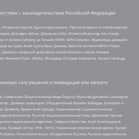
етствии с законодательством Российской Федерации
 Исламская группа, Братья-мусульмане, Партия исламского освобождения,
едия, Дом двух святых, Джунд аш-Шам, Исламский джихад, Аль-Каида,
жр от Аллаха Субхану уа Тагьаля SHAM, АУМ Синрике, Муджахеды джамаата
рир аш-Шам, Ахлю Сунна Валь Джамаа, National Socialism/White Power,
рг, Крымско-татарский добровольческий батальон имени Номана
оев, Маньяки Культ Убийц, Молодёжь Которая Улыбается, Легион Свобода
аконную силу решение о ликвидации или запрете
ья, Славянская Община Капища Веды Перуна, Мужская Духовная Семинария
щество, Джамаат мувахидов, Объединенный Вилайат Кабарды, Балкарии и
ден Дьявола, Армия воли народа, Национальная Социалистическая
роверов-Инглингов, Русский общенациональный союз, Движение против
усское национальное единство, Северное Братство, Клуб Болельщиков
а, Правый сектор, УНА - УНСО, Украинская повстанческая армия, Тризуб
 TulaSkins, Этнополитическое объединение Русские, Русское национальное