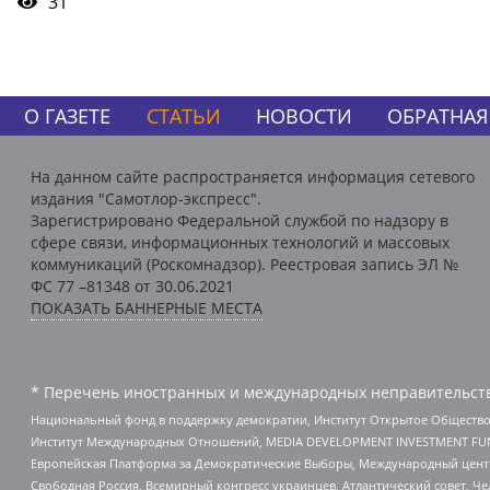
31
О ГАЗЕТЕ
СТАТЬИ
НОВОСТИ
ОБРАТНАЯ
На данном сайте распространяется информация сетевого
издания "Самотлор-экспресс".
Зарегистрировано Федеральной службой по надзору в
сфере связи, информационных технологий и массовых
коммуникаций (Роскомнадзор). Реестровая запись ЭЛ №
ФС 77 –81348 от 30.06.2021
ПОКАЗАТЬ БАННЕРНЫЕ МЕСТА
* Перечень иностранных и международных неправительств
Национальный фонд в поддержку демократии, Институт Открытое Общество
Институт Международных Отношений, MEDIA DEVELOPMENT INVESTMENT FUND,
Европейская Платформа за Демократические Выборы, Международный цент
Свободная Россия, Всемирный конгресс украинцев, Атлантический совет, Ч