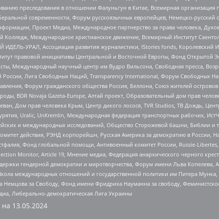
дованию преследования в отношении Фалуньгун в Китае, Всемирная организация 
беральной современности, Форум русскоязычных европейцев, Немецко-русский о
формации, Проект Медиа, Международное партнерство за права человека, Духов
 Колледж, Международное христианское движение, Всемирный Институт Саентол
 ИДЕЛЬ-УРАЛ, Ассоциация развития журналистики, IStories fonds, Королевск
r, Институт правовой инициативы Центральной и Восточной Европы, Фонд Открытой Э
ты, Международный научный центр им Вудро Вильсона, Свободная пресса, Возро
России, Лига Свободных Наций, Transparеncy International, Форум Свободных Н
правления, Форум гражданского общества Россия, Беллона, Союз жителей острово
роды, BDR Novaja Gazeta-Europe, Алтай проект, Образовательный дом прав челов
еван, Дом прав человека Крым, Центр дикого лосося, TVR Studios, ТВ Дождь, Це
урятия, Uralic, UnKremlin, Международная федерация транспортных рабочих, Ист
ейских и международных исследований, Общество Сторожевой башни, Библии и тр
омитет действия, РЭНД корпорейшн, Русская Америка за демократию в России, Н
фалия, Фонд глобальной помощи, Антивоенный комитет России, Russie-Libertes, L
lection Monitor, Article 19, Мнение медиа, Федерация анархического черного кр
и гендерной демократии и миротворчества, Форум имени Льва Копелева, American C
г, Школа международных отношений и государственной политики им Питера Мунка
 Немцова за Свободу, Фонд имени Фридриха Науманна за свободу, Феминистско
медиа, Либерально-демократическая Лига Украины
 на
13.05.2024