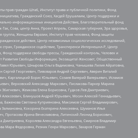
ты прав граждан Штаб, Институт права и публичной политики, Фонд
инициатива, Гражданский Союз, Хасдей Ерушалаим, Центр поддержки и
социально-информационных инициатив Действие, Благотворительный фонд
Так, Сова, центр Анна, Проект Апрель, Самарская губерния, Эра здоровья,
я группа, Женщины Евразии, Институт прав человека, Фонд защиты
Гражданское действие, Центр независимых социологических исследований,
стран, Гражданское содействие, Трансперенси Интернешнл-Р, Центр
н, Фонд поддержки свободы прессы, Гражданский контроль, Человек и
тут Развития Свободы Информации, Экозащита!-Женсовет, Общественный
й Павел Юрьевич, Шнырова Ольга Вадимовна, Чанышева Лилия Айратовна,
ин Сергей Георгиевич, Пивоваров Андрей Сергеевич, Аверин Виталий
вич, Каргалицкий Борис Юльевич, Созаев Валерий Валерьевич, Исламов
льевич, Верховский Александр Маркович, Пислакова-Паркер Марина
н Збигневич, Жемкова Елена Борисовна, Гудков Лев Дмитриевич,
й Алексеевич, Блинушов Андрей Юрьевич, Мосин Алексей Геннадьевич,
а, Баженова Светлана Куприяновна, Максимов Сергей Владимирович,
а Залмановна, Кокорина Екатерина Алексеевна, Шуманов Илья
ч, Протасова Ирина Вячеславовна, Литинский Леонид Борисович,
а Дмитриевна, Королева Александра Евгеньевна, Смирнов Владимир
ова Мара Федоровна, Резник Генри Маркович, Захаров Герман