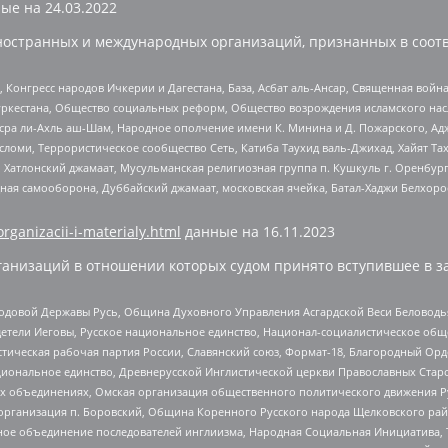
ые на
24.03.2022
ностранных и международных организаций, признанных в соотв
нгресс народов Ичкерии и Дагестана, База, Асбат аль-Ансар, Священная война,
уркестана, Общество социальных реформ, Общество возрождения исламского насл
Нусра ли-Ахль аш-Шам, Народное ополчение имени К. Минина и Д. Пожарского, Ад
сломи, Террористическое сообщество Сеть, Катиба Таухид валь-Джихад, Хайят Тах
, Хатлонский джамаат, Мусульманская религиозная группа п. Кушкуль г. Оренбу
ная самооборона, Дуббайский джамаат, московская ячейка, Батал-Хаджи Белхор
organizacii-i-materialy.html
данные на
16.11.2023
анизаций в отношении которых судом принято вступившее в з
 Родовой Державы Русь, Община Духовного Управления Асгардской Веси Беловод
детели Иеговы, Русское национальное единство, Национал-социалистическое об
истическая рабочая партия России, Славянский союз, Формат-18, Благородный Ор
ациональное единство, Древнерусской Инглистической церкви Православных Ста
ных объединениях, Омская организация общественного политического движения Р
рганизация п. Боровский, Община Коренного Русского народа Щелковского район
гиозное объединение последователей инглиизма, Народная Социальная Инициатива,