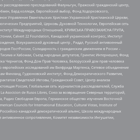
по расследованию преследований Фалуньгун, Пражский гражданский центр,
бмен, Бард колледж, Европейский выбор, Фонд Ходорковского,
ное Управление Евангельских Христиан Украинской Христианской Церкви,
огических Предприятий, Церковь Духовной Технологии, Европейская сеть
ий Институт Международных Отношений, КРИМСЬКА ПРАВОЗАХИСНА ГРУПА,
стонии, Calvert 22 Foundation, Канадский украинский конгресс, Институт
ждение, Всеукраинский духовный центр , Риддл, Русский антивоенный
ародов ПостРоссии, Солидарность с гражданским движением в России –
в Тисима и Хабомаи, Съезд народных депутатов, Гринпис Интернешнл, Фонд
ека Чернигов, Фонд Дом Прав Человека, Белорусский дом прав человека
нтр европейских исследований им Вилфрида Мартенса, Сетевое объединение
Чам Финланд, Гудзоновский институт, Фонд Демократического Развития,
актатов Свидетелей Иеговы, Гражданский Совет, Центр анализа
астоящая Россия, Глобальная сеть журналистов-расследователей, Служба
a Asocicion de Rusos Libres, Союз за возвращение Северных территорий,
еста, Радио Свободная Европа, Германское общество изучения Восточной
ouncils for International Education, Cultural Vistas, Institute of
, Российско-канадский демократический альянс, Школа международных
е антивоенное сопротивление, Комитет независимости Ингушетии,