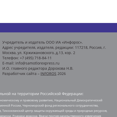
Учредитель и издатель ООО ИА «Инфорос».
Адрес учредителя, издателя, редакции: 117218, Россия, г.
Москва, ул. Кржижановского, д.13, кор. 2
Телефон: +7 (495) 718-84-11
E-mail: info@samotlorexpress.ru
И.О. главного редактора Дорохова Н.В.
Разработчик сайта –
INFOROS
2026
льной на территории Российской Федерации:
кономическому и правовому развитию, Национальный Демократический
менной России, Черноморский фонд регионального сотрудничества,
, Тихоокеанский центр защиты окружающей среды и природных ресурсов,
 Хармони, Родники дракона, Врачи против насильственного извлечения