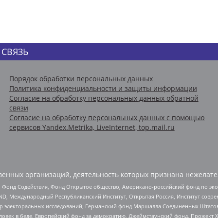
 СВЯЗЬ
Порядок обработки персональных данных
Политика конфиденциальности и защиты информации
Согласие на обработку персональных данных обратной
связи
Согласие на обработку персональных данных с помощью
сервисов Yandex.Metrika, LiveInternet, top.mail.ru
енных организаций, деятельность которых признана нежелате
 Фонд Содействия, Фонд Открытое общество, Американо-российский фонд по э
 Международный Республиканский Институт, Открытая Россия, Институт совре
р электоральных исследований, Германский фонд Маршалла Соединенных Штатов
еловек в беде, Европейский фонд за демократию, Джеймстаунский фонд, Прожект