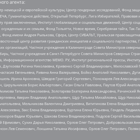
ого агента:
р немецкой и европейской культуры, Центр гендерных исследований, Фонд защи
ЧА, Гуманитарное действие, Открытый Петербург, Лига Избирателей, Правовая 
иту прав заключенных, Институт глобализации и социальных движений, Центр 
ужденным и их семьям, Фонд Тольятти, Новое время, Серебряная тайга, Так-Так-
, Фонд имени Андрея Рылькова, Сфера, Центр СИБАЛЬТ, Уральская правозащитна
невосточный центр развития гражданских инициатив и социального партнерства, 
 организаций, Частное учреждение в Калининграде Совета Министров северных 
бирь, Частное учреждение в Санкт-Петербурге Совета Министров Северных Стра
а, Информационное агентство МЕМО. РУ, Институт региональной прессы, Инсти
ч, Дзугкоева Регина Николаевна, Кривенко Сергей Владимирович, Милославски
настасия Евгеньевна, Ривина Анна Валерьевна, Бойко Анатолий Николаевич, Дуг
ошель Ирина Ароновна, Шведов Григорий Сергеевич, Пономарев Лев Александро
ч, Цирульников Борис Альбертович, Гасан Ольга Павловна, Паутов Юрий Анато
Акимова Татьяна Николаевна, Золотарева Екатерина Александровна, Рачинский Я
Сергеевна, Аверин Владимир Анатольевич, Щур Татьяна Михайловна, Щур Никола
Анатольевна, Мельникова Валентина Дмитриевна, Вититинова Елена Владимировн
 Алексеевна, Закс Елена Владимировна, Буртина Елена Юрьевна, Гендель Людмил
рохоров Вадим Юрьевич, Шахова Елена Владимировна, Подузов Сергей Васильеви
й Ефимович, Сухих Дарья Николаевна, Орлов Олег Петрович, Добровольская Анн
нсон Лев Семенович, Локшина Татьяна Иосифовна, Орлов Олег Петрович, Поляк