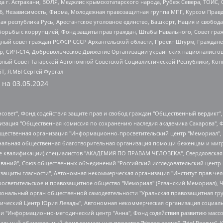
 г. Астрахани, ВОЛЯ, Меджлис крымскотатарского народа, Рубеж Севера, ТОЙС, 
6, Независимость, Фирма, Молодежная правозащитная группа МПГ, Курсом Правд
ая республика Русь, Арестантское уголовное единство, Башкорт, Нация и свобода,
орьбы с коррупцией, Фонд защиты прав граждан, Штабы Навального, Совет гражд
ный совет граждан РСФСР СССР Архангельской области, Проект Штурм, Граждане 
tsApp, СИЧ-С14, Добровольческое Движение Организации украинских националисто
ный Совет Татарской Автономной Советской Социалистической Республики, Кон
БТ, Я.МЫ Сергей Фургал
 на
03.05.2024
мная некоммерческая организация "Центр по работе с проблемой насилия "НАСИЛИЮ.НЕТ", Межрегиональный профессиональный союз работников здравоохранения "Альянс врачей", Юридическое лицо, зарегистрированное в Латвийской Республике, SIA "Medusa Project" (регистрационный номер 40103797863, дата регистрации 10.06.2014), Некоммерческая организация "Фонд по борьбе с коррупцией", Автономная некоммерческая организация "Институт права и публичной политики", Баданин Роман Сергеевич, Гликин Максим Александрович, Железнова Мария Михайловна, Лукьянова Юлия Сергеевна, Маетная Елизавета Витальевна, Маняхин Петр Борисович, Чуракова Ольга Владимировна, Ярош Юлия Петровна, Юридическое лицо "The Insider SIA", зарегистрированное в Риге, Латвийская Республика (дата регистрации 26.06.2015), являющееся администратором доменного имени интернет-издания "The Insider SIA", https://theins.ru, Постернак Алексей Евгеньевич, Рубин Михаил Аркадьевич, Анин Роман Александрович, Юридическое лицо Istories fonds, зарегистрированное в Латвийской Республике (регистрационный номер 50008295751, дата регистрации 24.02.2020), Великовский Дмитрий Александрович, Долинина Ирина Николаевна, Мароховская Алеся Алексеевна, Шлейнов Роман Юрьевич, Шмагун Олеся Валентиновна, Общество с ограниченной ответственностью "Альтаир 2021", Общество с ограниченной ответственностью "Вега 2021", Общество с ограниченной ответственностью "Главный редактор 2021", Общество с ограниченной ответственностью "Ромашки монолит", Важенков Артем Валерьевич, Ивановская областная общественная организация "Центр гендерных исследований", Гурман Юрий Альбертович, Медиапроект "ОВД-Инфо", Егоров Владимир Владимирович, Жилинский Владимир Александрович, Общество с ограниченной ответственностью "ЗП", Иванова София Юрьевна, Карезина Инна Павловна, Кильтау Екатерина Викторовна, Петров Алексей Викторович, Пискунов Сергей Евгеньевич, Смирнов Сергей Сергеевич, Тихонов Михаил Сергеевич, Общество с ограниченной ответственностью "ЖУРНАЛИСТ-ИНОСТРАННЫЙ АГЕНТ", Арапова Галина Юрьевна, Вольтская Татьяна Анатольевна, Американская компания "Mason G.E.S. Anonymous Foundation" (США), являющаяся владельцем интернет-издания https://mnews.world/, Компания "Stichting Bellingcat", зарегистрированная в Нидерландах (дата регистрации 11.07.2018), Захаров Андрей Вячеславович, Клепиковская Екатерина Дмитриевна, Общество с ограниченной ответственностью "МЕМО", Перл Роман Александрович, Симонов Евгений Алексеевич, Соловьева Елена Анатольевна, Сотников Даниил Владимирович, Сурначева Елизавета Дмитриевна, Автономная некоммерческая организация по защите прав человека и информированию населения "Якутия – Наше Мнение", Общество с ограниченной ответственностью "Москоу диджитал медиа", с 26.01.2023 Общество с ограниченной ответственностью "Чайка Белые сады", Ветошкина Валерия Валерьевна, Заговора Максим Александрович, Межрегиональное общественное движение "Российская ЛГБТ - сеть", Оленичев Максим Владимирович, Павлов Иван Юрьевич, Скворцова Елена Сергеевна, Общество с ограниченной ответственностью "Как бы инагент", Кочетков Игорь Викторович, Общество с ограниченной ответственностью "Честные выборы", Еланчик Олег Александрович, Общество с ограниченной ответственностью "Нобелевский призыв", Гималова Регина Эмилевна, Григорьев Андрей Валерьевич, Григорьева Алина Александровна, Ассоциация по содействию защите прав призывников, альтернативнослужащих и военнослужащих "Правозащитная группа "Гражданин.Армия.Право", Хисамова Регина Фаритовна, Автономная некоммерческая организация по реализации социально-правовых программ "Лилит", Дальн