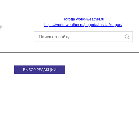
Погода world-weather.ru
https://world-weather.ru/pogoda/russia/kurgan/
ВЫБОР РЕДАКЦИИ