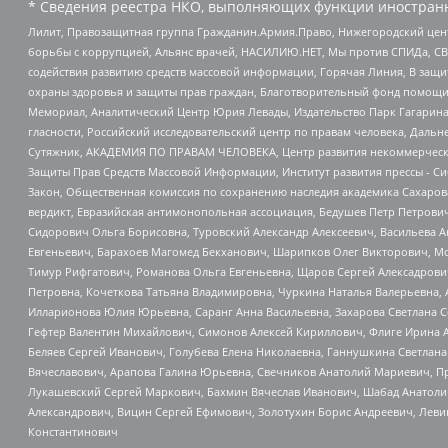
* Сведения реестра НКО, выполняющих функции иностранн
Лилит, Правозащитная группа Гражданин.Армия.Право, Нижегородский цент
борьбы с коррупцией, Альянс врачей, НАСИЛИЮ.НЕТ, Мы против СПИДа, СВЕ
содействия развитию средств массовой информации, Горячая Линия, В защ
охраны здоровья и защиты прав граждан, Благотворительный фонд помощи ос
Мемориал, Аналитический Центр Юрия Левады, Издательство Парк Гагарина
гласности, Российский исследовательский центр по правам человека, Даль
Сутяжник, АКАДЕМИЯ ПО ПРАВАМ ЧЕЛОВЕКА, Центр развития некоммерческих
Защиты Прав Средств Массовой Информации, Институт развития прессы - Си
Закон, Общественная комиссия по сохранению наследия академика Сахаров
вердикт, Евразийская антимонопольная ассоциация, Бедушев Петр Петрови
Сидорович Ольга Борисовна, Туровский Александр Алексеевич, Васильева А
Евгеньевич, Барахоев Магомед Бекханович, Шарипков Олег Викторович, М
Тимур Рифгатович, Романова Ольга Евгеньевна, Щаров Сергей Алексадрови
Петровна, Кочеткова Татьяна Владимировна, Чуркина Наталья Валерьевна, 
Илларионова Юлия Юрьевна, Саранг Анна Васильевна, Захарова Светлана 
Гефтер Валентин Михайлович, Симонов Алексей Кириллович, Флиге Ирина 
Беляев Сергей Иванович, Голубева Елена Николаевна, Ганнушкина Светлана
Вячеславович, Арапова Галина Юрьевна, Свечников Анатолий Мариевич, П
Лукашевский Сергей Маркович, Бахмин Вячеслав Иванович, Шабад Анатоли
Александрович, Вицин Сергей Ефимович, Золотухин Борис Андреевич, Леви
Константинович