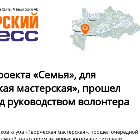
оекта «Семья», для
кая мастерская», прошел
д руководством волонтера
иков клуба «Творческая мастерская», прошел очередной
отиной, на котором активные югорчане рисовали