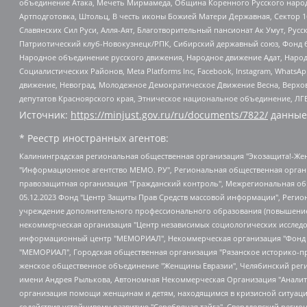
объединение Атака, Мечеть Мирмамеда, Община Коренного Русского народа
Артподготовка, Штольц, В честь иконы Божией Матери Державная, Сектор 1
Славянских Сил Руси, Алля-Аят, Благотворительный пансионат Ак Умут, Русск
Патриотический клуб-Новокузнецк/РПК, Сибирский державный союз, Фонд б
Народное объединение русского движения, Народное движение Адат, Народ
Социалистических Районов, Meta Platforms Inc, Facebook, Instagram, Wha
движение, Невоград, Молодежное Демократическое Движение Весна, Верхов
депутатов Красноярского края, Этническое национальное объединение, ЛГ
Источник:
https://minjust.gov.ru/ru/documents/7822/
данные
* Реестр иностранных агентов:
Калининградская региональная общественная организация "Экозащита!-Женсовет", Фонд содействия защите прав и свобод граждан "Общественный вердикт", Фонд "Институт Развития Свободы Информации", Частное учреждение "Информационное агентство МЕМО. РУ", Региональная общественная организация "Общественная комиссия по сохранению наследия академика Сахарова", Фонд поддержки свободы прессы, Санкт-Петербургская общественная правозащитная организация "Гражданский контроль", Межрегиональная общественная организация "Информационно-просветительский центр "Мемориал", Региональный Фонд "Центр Защиты Прав Средств Массовой Информации", с 05.12.2023 Фонд "Центр Защиты Прав Средств массовой информации", Региональная общественная благотворительная организация помощи беженцам и мигрантам "Гражданское содействие", Негосударственное образовательное учреждение дополнительного профессионального образования (повышение квалификации) специалистов "АКАДЕМИЯ ПО ПРАВАМ ЧЕЛОВЕКА", Свердловская региональная общественная организация "Сутяжник", Автономная некоммерческая организация "Центр независимых социологических исследований", Союз общественных объединений "Российский исследовательский центр по правам человека", Региональное общественное учреждение научно-информационный центр "МЕМОРИАЛ", Некоммерческая организация "Фонд защиты гласности", Автономная некоммерческая организация "Институт прав человека", Городская общественная организация "Екатеринбургское общество "МЕМОРИАЛ", Городская общественная организация "Рязанское историко-просветительское и правозащитное общество "Мемориал" (Рязанский Мемориал), Челябинский региональный орган общественной самодеятельности – женское общественное объединение "Женщины Евразии", Челябинский региональный орган общественной самодеятельности "Уральская правозащитная группа", Фонд содействия защите здоровья и социальной справедливости имени Андрея Рылькова, Автономная Некоммерческая Организация "Аналитический Центр Юрия Левады", Автономная некоммерческая организация социальной поддержки населения "Проект Апрель", Региональная общественная организация помощи женщинам и детям, находящимся в кризисной ситуации "Информационно-методический центр "Анна", Фонд содействия развитию массовых коммуникаций и правовому просвещению "Так-так-Так", Фонд содействия устойчивому развитию "Серебряная тайга", Свердловский региональный общественный фонд социальных проектов "Новое время", "Idel.Реалии", Кавказ.Реалии, Крым.Реалии, Телеканал Настоящее Время, Татаро-башкирская служба Радио Свобода (Azatliq Radiosi), Радио Свободная Европа/Радио Свобода (PCE/PC), "Сибирь.Реалии", "Фактограф", Благотворительный фонд помощи осужденным и их семьям, Автономная некоммерческая организация "Институт глобализации и социальных движений", Фонд "В защиту прав заключенных", Частное учреждение "Центр поддержки и содействия развитию средств массовой информации", Пензенский региональный общественный благотворительный фонд "Гражданский союз", "Север.Реалии", Некоммерческая организация Фонд "Правовая инициатива", Общество с ограниченной ответственностью "Радио Свободная Европа/Радио Свобода", Чешское информационное агентство "MEDIUM-ORIENT", Красноярская региональная общественная организация "Мы против СПИДа", Камалягин Денис Николаевич, Маркелов Сергей Евгеньевич, Пономарев Лев Александрович, Савицкая Людмила Алексеевна, Автоно