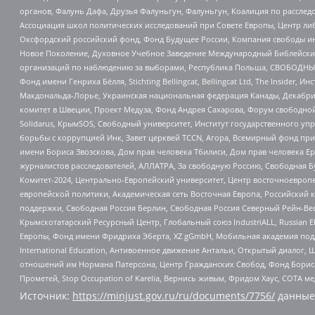
органов, Фалунь Дафа, Друзья Фалуньгун, Фалуньгун, Коалиция по рассле
Ассоциация школ политических исследований при Совете Европы, Центр ли
Оксфордский российский фонд, Фонд Будущее России, Компания свободы ин
Новое Поколение, Духовное Учебное Заведение Международный Библейский
организаций по наблюдению за выборами, Республика Польша, СВОБОДНЫЙ
Фонд имени Генриха Бёлля, Stichting Bellingcat, Bellingcat Ltd, The Inside
Макдональда-Лорье, Украинская национальная федерация Канады, Декабрис
комитет в Швеции, Проект Медуза, Фонд Андрея Сахарова, Форум свободной 
Solidarus, КрымSOS, Свободный университет, Институт государственного у
борьбы с коррупцией Инк, Завет церквей TCCN, Агора, Всемирный фонд при
имени Бориса Звозскова, Дом прав человека Тбилиси, Дом прав человека Ер
журналистов расследователей, АЛЛАТРА, За свободную Россию, Свободная Б
Комитет-2024, Центрально-Европейский университет, Центр восточноевроп
европейской политики, Академическая сеть Восточная Европа, Российский к
поддержки, Свободная Россия Берлин, Свободная Россия Северный Рейн-Вест
Крымскотатарский Ресурсный Центр, Глобальный союз IndustriALL, Russian E
Европы, Фонд имени Фридриха Эберта, XZ gGmbH, Мобильная академия поддержк
International Education, Антивоенное движение Антальи, Открытый диало
отношений им Нормана Патерсона, Центр Гражданских Свобод, Фонд Бориса
Прометей, Stop Occupation of Karelia, Вернись живым, Фридом Хаус, СОТА 
Источник:
https://minjust.gov.ru/ru/documents/7756/
данные