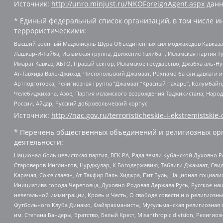
Источник:
http://unro.minjust.ru/NKOForeignAgent.aspx
данн
* Единый федеральный список организаций, в том числе и
террористическими:
Высший военный Маджлисуль Шура Объединенных сил моджахедов Кавказа, Ко
Лашкар-И-Тайба, Исламская группа, Движение Талибан, Исламская партия Т
Имарат Кавказ, АБТО, Правый сектор, Исламское государство, Джабха аль-
Ат-Тавхида Валь-Джихад, Чистопольский Джамаат, Рохнамо ба суи давлати и
Артподготовка, Религиозная группа “Джамаат “Красный пахарь”, Колумбайн
Челебиджихана, Азов, Партия исламского возрождения Таджикистана, Народ
России, Айдар, Русский добровольческий корпус
Источник:
http://nac.gov.ru/terroristicheskie-i-ekstremistskie-
* Перечень общественных объединений и религиозных орг
деятельности:
Национал-большевистская партия, ВЕК РА, Рада земли Кубанской Духовно
Староверов-Инглингов, Нурджулар, К Богодержавию, Таблиги Джамаат, Сви
Карачая, Союз славян, Ат-Такфир Валь-Хиджра, Пит Буль, Национал-социал
Инициатива города Череповца, Духовно-Родовая Держава Русь, Русское н
нелегальной иммиграции, Кровь и Честь, О свободе совести и о религиоз
Футбольного Клуба Динамо, Файзрахманисты, Мусульманская религиозная о
им. Степана Бандеры, Братство, Белый Крест, Misanthropic division, Рели