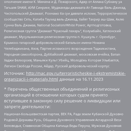
ополчение имени К. Минина и Д. Пожарского, Аджр от Аллаха Субхану уа
Тагьаля SHAM, АУМ Синрике, Муджахеды джамаата Ат-Тавхида Валь-Джихад,
Чистопольский Джамаат, Рохнамо ба суи давлати исломи, Террористическое
сообщество Сеть, Катиба Таухид валь-Джихад, Хайят Тахрир аш-Шам, Ахлю
Сунна Валь Джамаа, National Socialism/White Power, Артподготовка,
Религиозная группа “Джамаат “Красный пахарь”, Колумбайн, Хатлонский
джамаат, Мусульманская религиозная группа п. Кушкуль г. Оренбург,
Крымско-татарский добровольческий батальон имени Номана
Челебиджихана, Азов, Партия исламского возрождения Таджикистана,
Народная самооборона, Дуббайский джамаат, московская ячейка, Батал-
Хаджи Белхороев, Маньяки Культ Убийц, Молодёжь Которая Улыбается,
Легион Свобода России, Айдар, Русский добровольческий корпус
Источник:
http://nac.gov.ru/terroristicheskie-i-ekstremistskie-
organizacii-i-materialy.html
данные на
16.11.2023
* Перечень общественных объединений и религиозных
организаций в отношении которых судом принято
вступившее в законную силу решение о ликвидации или
запрете деятельности:
Национал-большевистская партия, ВЕК РА, Рада земли Кубанской Духовно
Родовой Державы Русь, Община Духовного Управления Асгардской Веси
Беловодья, Славянская Община Капища Веды Перуна, Мужская Духовная