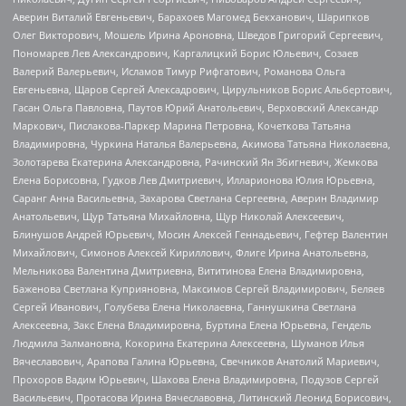
Аверин Виталий Евгеньевич, Барахоев Магомед Бекханович, Шарипков
Олег Викторович, Мошель Ирина Ароновна, Шведов Григорий Сергеевич,
Пономарев Лев Александрович, Каргалицкий Борис Юльевич, Созаев
Валерий Валерьевич, Исламов Тимур Рифгатович, Романова Ольга
Евгеньевна, Щаров Сергей Алексадрович, Цирульников Борис Альбертович,
Гасан Ольга Павловна, Паутов Юрий Анатольевич, Верховский Александр
Маркович, Пислакова-Паркер Марина Петровна, Кочеткова Татьяна
Владимировна, Чуркина Наталья Валерьевна, Акимова Татьяна Николаевна,
Золотарева Екатерина Александровна, Рачинский Ян Збигневич, Жемкова
Елена Борисовна, Гудков Лев Дмитриевич, Илларионова Юлия Юрьевна,
Саранг Анна Васильевна, Захарова Светлана Сергеевна, Аверин Владимир
Анатольевич, Щур Татьяна Михайловна, Щур Николай Алексеевич,
Блинушов Андрей Юрьевич, Мосин Алексей Геннадьевич, Гефтер Валентин
Михайлович, Симонов Алексей Кириллович, Флиге Ирина Анатольевна,
Мельникова Валентина Дмитриевна, Вититинова Елена Владимировна,
Баженова Светлана Куприяновна, Максимов Сергей Владимирович, Беляев
Сергей Иванович, Голубева Елена Николаевна, Ганнушкина Светлана
Алексеевна, Закс Елена Владимировна, Буртина Елена Юрьевна, Гендель
Людмила Залмановна, Кокорина Екатерина Алексеевна, Шуманов Илья
Вячеславович, Арапова Галина Юрьевна, Свечников Анатолий Мариевич,
Прохоров Вадим Юрьевич, Шахова Елена Владимировна, Подузов Сергей
Васильевич, Протасова Ирина Вячеславовна, Литинский Леонид Борисович,