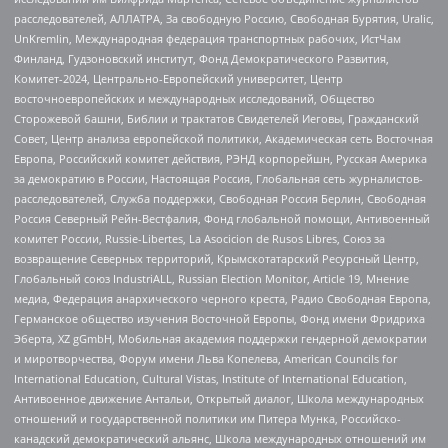
расследователей, АЛЛАТРА, За свободную Россию, Свободная Бурятия, Uralic,
UnKremlin, Международная федерация транспортных рабочих, ИстЧам
Финланд, Гудзоновский институт, Фонд Демократического Развития,
Комитет-2024, Центрально-Европейский университет, Центр
восточноевропейских и международных исследований, Общество
Сторожевой башни, Библии и трактатов Свидетелей Иеговы, Гражданский
Совет, Центр анализа европейской политики, Академическая сеть Восточная
Европа, Российский комитет действия, РЭНД корпорейшн, Русская Америка
за демократию в России, Настоящая Россия, Глобальная сеть журналистов-
расследователей, Служба поддержки, Свободная Россия Берлин, Свободная
Россия Северный Рейн-Вестфалия, Фонд глобальной помощи, Антивоенный
комитет России, Russie-Libertes, La Asocicion de Rusos Libres, Союз за
возвращение Северных территорий, Крымскотатарский Ресурсный Центр,
Глобальный союз IndustriALL, Russian Election Monitor, Article 19, Мнение
медиа, Федерация анархического черного креста, Радио Свободная Европа,
Германское общество изучения Восточной Европы, Фонд имени Фридриха
Эберта, XZ gGmbH, Мобильная академия поддержки гендерной демократии
и миротворчества, Форум имени Льва Копелева, American Councils for
International Education, Cultural Vistas, Institute of International Education,
Антивоенное движение Антальи, Открытый диалог, Школа международных
отношений и государственной политики им Питера Мунка, Российско-
канадский демократический альянс, Школа международных отношений им