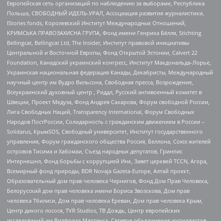
Европейская сеть организаций по наблюдению за выборами, Республика
Польша, СВОБОДНЫЙ ИДЕЛЬ-УРАЛ, Ассоциация развития журналистики,
IStories fonds, Королевский Институт Международных Отношений,
КРИМСЬКА ПРАВОЗАХИСНА ГРУПА, Фонд имени Генриха Бёлля, Stichting
Bellingcat, Bellingcat Ltd, The Insider, Институт правовой инициативы
Центральной и Восточной Европы, Фонд Открытой Эстонии, Calvert 22
Foundation, Канадский украинский конгресс, Институт Макдональда-Лорье,
Украинская национальная федерация Канады, Декабристы, Международный
научный центр им Вудро Вильсона, Свободная пресса, Возрождение,
Всеукраинский духовный центр , Риддл, Русский антивоенный комитет в
Швеции, Проект Медуза, Фонд Андрея Сахарова, Форум свободной России,
Лига Свободных Наций, Transparеncy International, Форум Свободных
Народов ПостРоссии, Солидарность с гражданским движением в России –
Solidarus, КрымSOS, Свободный университет, Институт государственного
управления, Форум гражданского общества Россия, Беллона, Союз жителей
островов Тисима и Хабомаи, Съезд народных депутатов, Гринпис
Интернешнл, Фонд борьбы с коррупцией Инк, Завет церквей TCCN, Агора,
Всемирный фонд природы, BDR Novaja Gazeta-Europe, Алтай проект,
Образовательный дом прав человека Чернигов, Фонд Дом Прав Человека,
Белорусский дом прав человека имени Бориса Звозскова, Дом прав
человека Тбилиси, Дом прав человека Ереван, Дом прав человека Крым,
Центр дикого лосося, TVR Studios, ТВ Дождь, Центр европейских
исследований им Вилфрида Мартенса, Сетевое объединение журналистов