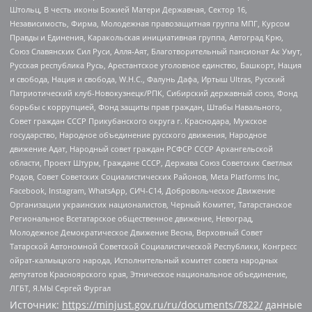
Штольц, В честь иконы Божией Матери Державная, Сектор 16,
Независимость, Фирма, Молодежная правозащитная группа МПГ, Курсом
Правды и Единения, Каракольская инициативная группа, Автоград Крю,
Союз Славянских Сил Руси, Алля-Аят, Благотворительный пансионат Ак Умут,
Русская республика Русь, Арестантское уголовное единство, Башкорт, Нация
и свобода, Нация и свобода, W.H.С., Фалунь Дафа, Иртыш Ultras, Русский
Патриотический клуб-Новокузнецк/РПК, Сибирский державный союз, Фонд
борьбы с коррупцией, Фонд защиты прав граждан, Штабы Навального,
Совет граждан СССР Прикубанского округа г. Краснодара, Мужское
государство, Народное объединение русского движения, Народное
движение Адат, Народный совет граждан РСФСР СССР Архангельской
области, Проект Штурм, Граждане СССР, Держава Союз Советских Светлых
Родов, Совет Советских Социалистических Районов, Meta Platforms Inc,
Facebook, Instagram, WhatsApp, СИЧ-С14, Добровольческое Движение
Организации украинских националистов, Черный Комитет, Татарстанское
Региональное Всетатарское общественное движение, Невоград,
Молодежное Демократическое Движение Весна, Верховный Совет
Татарской Автономной Советской Социалистической Республики, Конгресс
ойрат-калмыцкого народа, Исполнительный комитет совета народных
депутатов Красноярского края, Этническое национальное объединение,
ЛГБТ, Я.МЫ Сергей Фургал
Источник:
https://minjust.gov.ru/ru/documents/7822/
данные