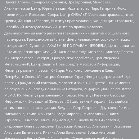
Проект Апрель, Самарская губерния, Эра здоровья, Мемориал,
Аналитический Центр Юрия Левады, Издательство Парк Гагарина, Фонд
имени Андрея Рылькова, Сфера, Центр СИБАЛЬТ, Уральская правозащитная
группа, Женщины Евразии, Институт прав человека, Фонд защиты гласности,
Российский исследовательский центр по правам человека,
Дальневосточный центр развития гражданских инициатив и социального
партнерства, Гражданское действие, Центр независимых социологических
исследований, Сутяжник, АКАДЕМИЯ ПО ПРАВАМ ЧЕЛОВЕКА, Центр развития
некоммерческих организаций, Частное учреждение в Калининграде Совета
Министров северных стран, Гражданское содействие, Трансперенси
Интернешнл-Р, Центр Защиты Прав Средств Массовой Информации,
Институт развития прессы - Сибирь, Частное учреждение в Санкт-
Петербурге Совета Министров Северных Стран, Фонд поддержки свободы
прессы, Гражданский контроль, Человек и Закон, Общественная комиссия
по сохранению наследия академика Сахарова, Информационное агентство
МЕМО. РУ, Институт региональной прессы, Институт Развития Свободы
Информации, Экозащита!-Женсовет, Общественный вердикт, Евразийская
антимонопольная ассоциация, Бедушев Петр Петрович, Дзугкоева Регина
Николаевна, Кривенко Сергей Владимирович, Милославский Павел
Юрьевич, Шнырова Ольга Вадимовна, Чанышева Лилия Айратовна,
Сидорович Ольга Борисовна, Туровский Александр Алексеевич, Васильева
Анастасия Евгеньевна, Ривина Анна Валерьевна, Бойко Анатолий
Николаевич, Дугин Сергей Георгиевич, Пивоваров Андрей Сергеевич,