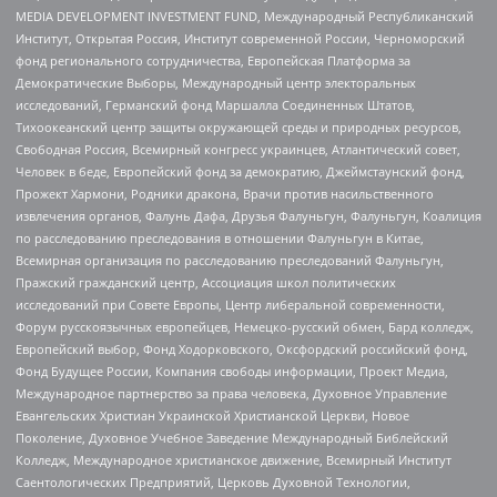
MEDIA DEVELOPMENT INVESTMENT FUND, Международный Республиканский
Институт, Открытая Россия, Институт современной России, Черноморский
фонд регионального сотрудничества, Европейская Платформа за
Демократические Выборы, Международный центр электоральных
исследований, Германский фонд Маршалла Соединенных Штатов,
Тихоокеанский центр защиты окружающей среды и природных ресурсов,
Свободная Россия, Всемирный конгресс украинцев, Атлантический совет,
Человек в беде, Европейский фонд за демократию, Джеймстаунский фонд,
Прожект Хармони, Родники дракона, Врачи против насильственного
извлечения органов, Фалунь Дафа, Друзья Фалуньгун, Фалуньгун, Коалиция
по расследованию преследования в отношении Фалуньгун в Китае,
Всемирная организация по расследованию преследований Фалуньгун,
Пражский гражданский центр, Ассоциация школ политических
исследований при Совете Европы, Центр либеральной современности,
Форум русскоязычных европейцев, Немецко-русский обмен, Бард колледж,
Европейский выбор, Фонд Ходорковского, Оксфордский российский фонд,
Фонд Будущее России, Компания свободы информации, Проект Медиа,
Международное партнерство за права человека, Духовное Управление
Евангельских Христиан Украинской Христианской Церкви, Новое
Поколение, Духовное Учебное Заведение Международный Библейский
Колледж, Международное христианское движение, Всемирный Институт
Саентологических Предприятий, Церковь Духовной Технологии,