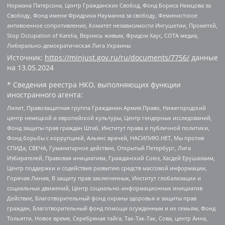
Нормана Патерсона, Центр Гражданских Свобод, Фонд Бориса Немцова за
Свободу, Фонд имени Фридриха Науманна за свободу, Феминистское
антивоенное сопротивление, Комитет независимости Ингушетии, Прометей,
Stop Occupation of Karelia, Вернись живым, Фридом Хаус, СОТА медиа,
Либерально-демократическая Лига Украины
Источник:
https://minjust.gov.ru/ru/documents/7756/
данные
на
13.05.2024
* Сведения реестра НКО, выполняющих функции
иностранного агента:
Лилит, Правозащитная группа Гражданин.Армия.Право, Нижегородский
центр немецкой и европейской культуры, Центр гендерных исследований,
Фонд защиты прав граждан Штаб, Институт права и публичной политики,
Фонд борьбы с коррупцией, Альянс врачей, НАСИЛИЮ.НЕТ, Мы против
СПИДа, СВЕЧА, Гуманитарное действие, Открытый Петербург, Лига
Избирателей, Правовая инициатива, Гражданский Союз, Хасдей Ерушалаим,
Центр поддержки и содействия развитию средств массовой информации,
Горячая Линия, В защиту прав заключенных, Институт глобализации и
социальных движений, Центр социально-информационных инициатив
Действие, Благотворительный фонд охраны здоровья и защиты прав
граждан, Благотворительный фонд помощи осужденным и их семьям, Фонд
Тольятти, Новое время, Серебряная тайга, Так-Так-Так, Сова, центр Анна,