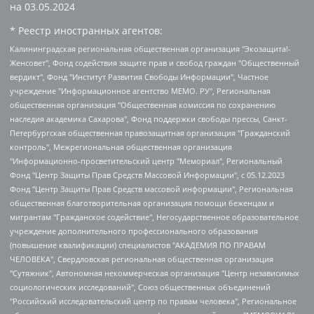
на
03.05.2024
* Реестр иностранных агентов:
Калининградская региональная общественная организация "Экозащита!-Женсовет", Фонд содействия защите прав и свобод граждан "Общественный вердикт", Фонд "Институт Развития Свободы Информации", Частное учреждение "Информационное агентство МЕМО. РУ", Региональная общественная организация "Общественная комиссия по сохранению наследия академика Сахарова", Фонд поддержки свободы прессы, Санкт-Петербургская общественная правозащитная организация "Гражданский контроль", Межрегиональная общественная организация "Информационно-просветительский центр "Мемориал", Региональный Фонд "Центр Защиты Прав Средств Массовой Информации", с 05.12.2023 Фонд "Центр Защиты Прав Средств массовой информации", Региональная общественная благотворительная организация помощи беженцам и мигрантам "Гражданское содействие", Негосударственное образовательное учреждение дополнительного профессионального образования (повышение квалификации) специалистов "АКАДЕМИЯ ПО ПРАВАМ ЧЕЛОВЕКА", Свердловская региональная общественная организация "Сутяжник", Автономная некоммерческая организация "Центр независимых социологических исследований", Союз общественных объединений "Российский исследовательский центр по правам человека", Региональное общественное учреждение научно-информационный центр "МЕМОРИАЛ", Некоммерческая организация "Фонд защиты гласности", Автономная некоммерческая организация "Институт прав человека", Городская общественная организация "Екатеринбургское общество "МЕМОРИАЛ", Городская общественная организация "Рязанское историко-просветительское и правозащитное общество "Мемориал" (Рязанский Мемориал), Челябинский региональный орган общественной самодеятельности – женское общественное объединение "Женщины Евразии", Челябинский региональный орган общественной самодеятельности "Уральская правозащитная группа", Фонд содействия защите здоровья и социальной справедливости имени Андрея Рылькова, Автономная Некоммерческая Организация "Аналитический Центр Юрия Левады", Автономная некоммерческая организация социальной поддержки населения "Проект Апрель", Региональная общественная организация помощи женщинам и детям, находящимся в кризисной ситуации "Информационно-методический центр "Анна", Фонд содействия развитию массовых коммуникаций и правовому просвещению "Так-так-Так", Фонд содействия устойчивому развитию "Серебряная тайга", Свердловский региональный общественный фонд социальных проектов "Новое время", "Idel.Реалии", Кавказ.Реалии, Крым.Реалии, Телеканал Настоящее Время, Татаро-башкирская служба Радио Свобода (Azatliq Radiosi), Радио Свободная Европа/Радио Свобода (PCE/PC), "Сибирь.Реалии", "Фактограф", Благотворительный фонд помощи осужденным и их семьям, Автономная некоммерческая организация "Институт глобализации и социальных движений", Фонд "В защиту прав заключенных", Частное учреждение "Центр поддержки и содействия развитию средств массовой информации", Пензенский региональный общественный благотворительный фонд "Гражданский союз", "Север.Реалии", Некоммерческая организация Фонд "Правовая инициатива", Общество с ограниченной ответственностью "Радио Свободная Европа/Радио Свобода", Чешское информационное агентство "MEDIUM-ORIENT", Красноярская региональная общественная организация "Мы против СПИДа", Камалягин Денис Николаевич, Маркелов Сергей Евгеньевич, Пономарев Лев Александрович, Савицкая Людмила Алексеевна, Автономная некоммерческая организация "Центр по работе с проблемой насилия "НАСИЛИЮ.НЕТ", Межрегиональный профессиональный союз работников здравоохранения "Альянс врачей", Юридическое лицо, зарегистрированное в Латвийской Республике, SIA "Medusa Project" (регистрационный номер 40103797863, дата регистрации 10.06.2014), Некоммерческая организация "Фонд по борьбе с коррупцией", Автономная некоммерческая организация "Институт права и публичной политики", Баданин Роман Сергеевич, Гликин Максим Александрович, Железнова Мария Михайловна, Лукьянова Юлия Сергеевна, Маетная Елизавета Витальевна, Маняхин Петр Борисович, Чуракова Ольга Владимировна, Ярош Юлия Петровна, Юридическое лицо "The Insider SIA", зарегистрированное в Риге, Латвийская Республика (дата регистрации 26.06.2015), являющееся администратором доменного имени интернет-издания "The Insider SIA", https://theins.ru, Постернак Алексей Евгеньевич, Рубин Михаил Аркадьевич, Анин Роман Александрович, Юридическое лицо Istories fonds, зарегистрированное в Латвийской Республике (регистрационный номер 50008295751, дата регистрации 24.02.2020), Великовский Дмитрий Александрович, Долинина Ирина Николаевна, Мароховская Алеся Алексеевна, Шлейнов Роман Юрьевич, Шмагун Олеся Валентиновна, Общество с ограниченной ответственностью "Альтаир 2021", Общество с ограниченной ответственностью "Вега 2021", Общество с ограниченной ответственностью "Главный редактор 2021", Общество с ограниченной ответственностью "Ромашки монолит", Важенков Артем Валерьевич, Ивановская областная общественная организация "Центр гендерных исследований", Гурман Юрий Альбертович, Медиапроект "ОВД-Инфо", Егоров Владимир Владимирович, Жилинский Владимир Александрович, Общество с ограниченной ответственностью "ЗП", Иванова София Юрьевна, Карезина Инна Павловна, Кильтау Екатерина Викторовна, Петров Алексей Викторович, Пискунов Сергей Евгеньевич, Смирнов Сергей Сергеевич, Тихонов Михаил Сергеевич, Общество с ограниченной ответственностью "ЖУРНАЛИСТ-ИНОСТРАННЫЙ АГЕНТ", Арапова Галина Юрьевна, Вольтская Татьяна Анатольевна, Американская компания "Mason G.E.S. Anonymous Foundation" (США), являющаяся владельцем интернет-издания https://mnews.world/, Компания "Stichting Bellingcat", зарегистрированная в Нидерландах (дата регистрации 11.07.2018), Захаров Андрей Вячеславович, Клепиковская Екатерина Дмитриевна, Общество с ограниченной ответственностью "МЕМО", Перл Роман Александрович, Симонов Евгений Алексеевич, Соловьева Елена Анатольевна, Сотников Даниил Владимирович, Сурначева Елизавета Дмитриевна, Автономная некоммерческая организация по защите прав человека и информированию населения "Якутия – Наше Мнение", Общество с ограниченной ответственностью "Москоу диджитал медиа", с 26.01.2023 Общество с ограниченной ответственностью "Чайка Белые сады", Ветошкина Валерия Валерьевна, Заговора Максим Александрович, Межрегиональное общественное движение "Российская ЛГБТ - сеть", Оленичев Максим Владимирович, Павлов Иван Юрьевич, Скворцова Елена Сергеевна, Общество с ограниченной ответственностью "Как бы инагент", Кочетков Игорь Викторович, Общество с ограниченной ответственностью "Честные выборы", Еланчик Олег Александрович, Общество с ограниченной ответственностью "Нобелевский призыв", Гималова Регина Эмилевна, Григорьев Андрей Валерьевич, Григорьева Алина Александровна, Ассоциация по содействию защите прав призывников, альтернативнослужащих и военнослужащих "Правозащитная группа "Гражданин.Армия.Право", Хисамова Регина Фаритовна, Автономная некоммерческая организация по реализации социально-правовых программ "Лилит", Дальневосточное общественное движение "Маяк", Санкт-Петербургская ЛГБТ-инициативная группа "Выход", Инициативная группа ЛГБТ+ "Реверс", Алексеев Андрей Викторович, Бекбулатова Таисия Львовна, Беляев Иван Михайлович, Владыкина Елена Сергеевна, Гельман Марат Александрович, Никульшина Вероника Юрьевна, Толоконникова Надежда Андреевна, Шендерович Виктор Анатольевич, Общество с ограниченной ответственностью "Данное сообщение", Общество с ограниченной ответственностью Издательский дом "Новая глава", Айнбиндер Александра Александровна, Московский комьюнити-центр для ЛГБТ+инициатив, Благотворительный фонд развития филантропии, Deutsche Welle (Германия, Kurt-Schumacher-Strasse 3, 53113 Bonn), Борзунова Мария Михайловна, Воробьев Виктор Викторович, Голубева Анна Львовна, Константинова Алла Михайловна, Малкова Ирина Владимировна, Мурадов Мурад Абдулгалимович, Осетинская Елизавета Николаевна, Понасенков Евгений Николаевич, Ганапольский Матвей Юрьевич, Киселев Евгений Алексеевич, Борухович Ирина Григорьевна, Дремин Иван Тимофеевич, Дубровский Дмитрий Викторович, Красноярская региональная общественная организация поддержки и развития альтернативных образовательных технологий и межкультурных коммуникаций "ИНТЕРРА", Маяковская Екатерина Алексеевна, Фейгин Марк Захарович, Филимонов Андрей Викторович, Дзугкоева Регина Николаевна, Доброхотов Роман Александрович, Дудь Юрий Александрович, Елкин Сергей Владимирович, Кругликов Кирилл Игоревич, Сабунаева Мария Леонидовна, Семенов Алексей Владимирович, Шаинян Карен Багратович, Шульман Екатерина Михайловна, Асафьев Артур Валерьевич, Вахштайн Виктор Семенович, Венедиктов Алексей Алексеевич, Лушникова Екатерина Евгеньевна, Волков Леонид Михайлович, Невзоров Александр Глебович, Пархоменко Сергей Борисович, Сироткин Ярослав Николаевич, Кара-Мурза Владимир Владимирович, Баранова Наталья Владимировна, Гозман Леонид Яковлевич, Кагарлицкий Борис Юльевич, Климарев Михаил Валерьевич, Милов Владимир Станиславович, Автономная некоммерческая организация Краснодарский центр современного искусства "Типография", Моргенштерн Алишер Тагирович, Соболь Любовь Эдуардовна, Общество с ограниченной ответственностью "ЛИЗА НОРМ", Каспаров Гарри Кимович, Ходорковский Михаил Борисович, Общество с ограниченной ответственностью "Апрельские тезисы", Данилович Ирина Брониславовна, Кашин Олег Владимирович, Петров Николай Владимирович, Пивоваров Алексей Владимирович, Соколов Михаил Владимирович, Цветкова Юлия Владимировна, Чичваркин Евгений Александрович, Комитет против пыток/Команда против пыток, Общество с ограниченной ответственностью "Первый научный", Общество с ограниченной ответственностью "Вертолет и ко", Белоцерковская Вероника Борисовна, Кац Максим Евгеньевич, Лазарева Татьяна Юрьевна, Шаведдинов Руслан Табризович, Яшин Илья Валерьевич, Общество с ограниченной ответственностью "Иноагент ААВ", Алешковский Дмитрий Петрович, Альбац Евгения Марковна, Быков Дмитрий Львович, Галямина Юлия Евгеньевна, Лойко Сергей Леонидович, Мартынов Кирилл Константинович, Медведев Сергей Александрович, Крашенинников Федор Геннадиевич, Гордеева Катерина Вл