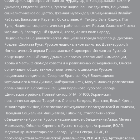
Семинария Староверов-Инглингов, Нурджулар, К Богодержавию, Таблиги
Джамаат, Свидетели Иеговы, Русское национальное единство, Национал-
социалистическое общество, Джамаат мувахидов, Объединенный Вилайат
Кабарды, Балкарии и Карачая, Союз славян, Ат-Такфир Валь-Хиджра, Пит
Буль, Национал-социалистическая рабочая партия России, Славянский союз,
Формат-18, Благородный Орден Дьявола, Армия воли народа,
Национальная Социалистическая Инициатива города Череповца, Духовно-
Родовая Держава Русь, Русское национальное единство, Древнерусской
Инглистической церкви Православных Староверов-Инглингов, Русский
общенациональный союз, Движение против нелегальной иммиграции,
Кровь и Честь, О свободе совести и о религиозных объединениях, Омская
организация общественного политического движения Русское
национальное единство, Северное Братство, Клуб Болельщиков
Футбольного Клуба Динамо, Файзрахманисты, Мусульманская религиозная
организация п. Боровский, Община Коренного Русского народа
Щелковского района, Правый сектор, УНА - УНСО, Украинская
повстанческая армия, Тризуб им. Степана Бандеры, Братство, Белый Крест,
Misanthropic division, Религиозное объединение последователей инглиизма,
Народная Социальная Инициатива, TulaSkins, Этнополитическое
объединение Русские, Русское национальное объединение Атака, Мечеть
Мирмамеда, Община Коренного Русского народа г. Астрахани, ВОЛЯ,
Меджлис крымскотатарского народа, Рубеж Севера, ТОЙС, О
противодействии экстремистской деятельности, РЕВТАТПОД, Артподготовка,