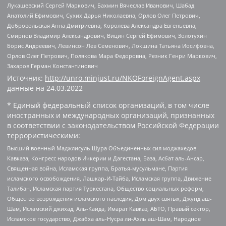
Лукашевский Сергей Маркович, Бахмин Вячеслав Иванович, Шабад
Анатолий Ефимович, Сухих Дарья Николаевна, Орлов Олег Петрович,
Добровольская Анна Дмитриевна, Королева Александра Евгеньевна,
Смирнов Владимир Александрович, Вицин Сергей Ефимович, Золотухин
Борис Андреевич, Левинсон Лев Семенович, Локшина Татьяна Иосифовна,
Орлов Олег Петрович, Полякова Мара Федоровна, Резник Генри Маркович,
Захаров Герман Константинович
Источник:
http://unro.minjust.ru/NKOForeignAgent.aspx
данные на
24.03.2022
* Единый федеральный список организаций, в том числе
иностранных и международных организаций, признанных
в соответствии с законодательством Российской Федерации
террористическими:
Высший военный Маджлисуль Шура Объединенных сил моджахедов
Кавказа, Конгресс народов Ичкерии и Дагестана, База, Асбат аль-Ансар,
Священная война, Исламская группа, Братья-мусульмане, Партия
исламского освобождения, Лашкар-И-Тайба, Исламская группа, Движение
Талибан, Исламская партия Туркестана, Общество социальных реформ,
Общество возрождения исламского наследия, Дом двух святых, Джунд аш-
Шам, Исламский джихад, Аль-Каида, Имарат Кавказ, АБТО, Правый сектор,
Исламское государство, Джабха аль-Нусра ли-Ахль аш-Шам, Народное