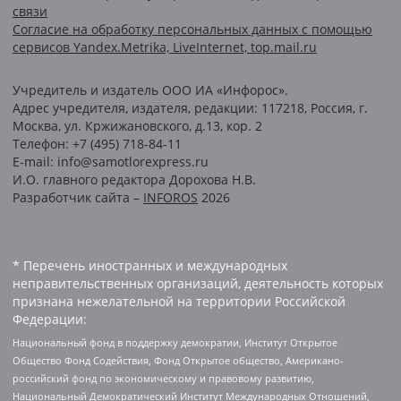
связи
Согласие на обработку персональных данных с помощью
сервисов Yandex.Metrika, LiveInternet, top.mail.ru
Учредитель и издатель ООО ИА «Инфорос».
Адрес учредителя, издателя, редакции: 117218, Россия, г.
Москва, ул. Кржижановского, д.13, кор. 2
Телефон: +7 (495) 718-84-11
E-mail: info@samotlorexpress.ru
И.О. главного редактора Дорохова Н.В.
Разработчик сайта –
INFOROS
2026
* Перечень иностранных и международных
неправительственных организаций, деятельность которых
признана нежелательной на территории Российской
Федерации:
Национальный фонд в поддержку демократии, Институт Открытое
Общество Фонд Содействия, Фонд Открытое общество, Американо-
российский фонд по экономическому и правовому развитию,
Национальный Демократический Институт Международных Отношений,