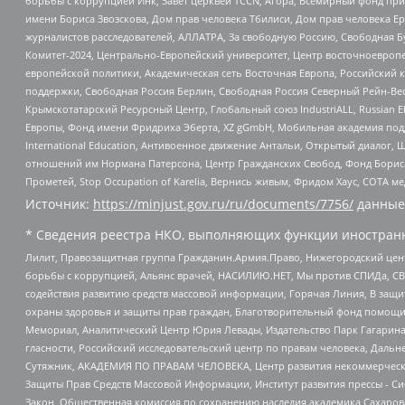
борьбы с коррупцией Инк, Завет церквей TCCN, Агора, Всемирный фонд при
имени Бориса Звозскова, Дом прав человека Тбилиси, Дом прав человека Ер
журналистов расследователей, АЛЛАТРА, За свободную Россию, Свободная Б
Комитет-2024, Центрально-Европейский университет, Центр восточноевроп
европейской политики, Академическая сеть Восточная Европа, Российский к
поддержки, Свободная Россия Берлин, Свободная Россия Северный Рейн-Вест
Крымскотатарский Ресурсный Центр, Глобальный союз IndustriALL, Russian E
Европы, Фонд имени Фридриха Эберта, XZ gGmbH, Мобильная академия поддержк
International Education, Антивоенное движение Антальи, Открытый диало
отношений им Нормана Патерсона, Центр Гражданских Свобод, Фонд Бориса
Прометей, Stop Occupation of Karelia, Вернись живым, Фридом Хаус, СОТА 
Источник:
https://minjust.gov.ru/ru/documents/7756/
данные
* Сведения реестра НКО, выполняющих функции иностранн
Лилит, Правозащитная группа Гражданин.Армия.Право, Нижегородский цент
борьбы с коррупцией, Альянс врачей, НАСИЛИЮ.НЕТ, Мы против СПИДа, СВЕ
содействия развитию средств массовой информации, Горячая Линия, В защ
охраны здоровья и защиты прав граждан, Благотворительный фонд помощи ос
Мемориал, Аналитический Центр Юрия Левады, Издательство Парк Гагарина
гласности, Российский исследовательский центр по правам человека, Даль
Сутяжник, АКАДЕМИЯ ПО ПРАВАМ ЧЕЛОВЕКА, Центр развития некоммерческих
Защиты Прав Средств Массовой Информации, Институт развития прессы - Си
Закон, Общественная комиссия по сохранению наследия академика Сахаров