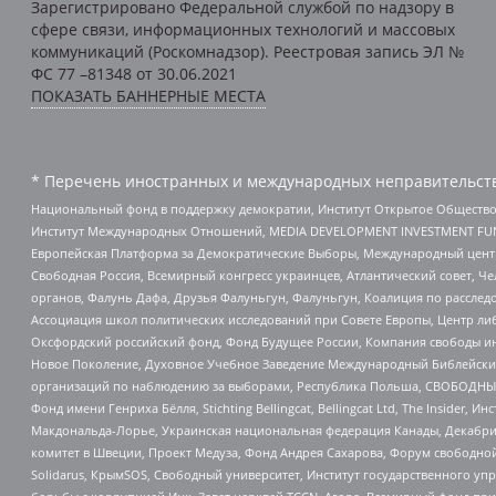
Зарегистрировано Федеральной службой по надзору в
сфере связи, информационных технологий и массовых
коммуникаций (Роскомнадзор). Реестровая запись ЭЛ №
ФС 77 –81348 от 30.06.2021
ПОКАЗАТЬ БАННЕРНЫЕ МЕСТА
* Перечень иностранных и международных неправительств
Национальный фонд в поддержку демократии, Институт Открытое Общество
Институт Международных Отношений, MEDIA DEVELOPMENT INVESTMENT FUND,
Европейская Платформа за Демократические Выборы, Международный цент
Свободная Россия, Всемирный конгресс украинцев, Атлантический совет, Ч
органов, Фалунь Дафа, Друзья Фалуньгун, Фалуньгун, Коалиция по рассле
Ассоциация школ политических исследований при Совете Европы, Центр ли
Оксфордский российский фонд, Фонд Будущее России, Компания свободы ин
Новое Поколение, Духовное Учебное Заведение Международный Библейский
организаций по наблюдению за выборами, Республика Польша, СВОБОДНЫЙ
Фонд имени Генриха Бёлля, Stichting Bellingcat, Bellingcat Ltd, The Inside
Макдональда-Лорье, Украинская национальная федерация Канады, Декабрис
комитет в Швеции, Проект Медуза, Фонд Андрея Сахарова, Форум свободной 
Solidarus, КрымSOS, Свободный университет, Институт государственного у