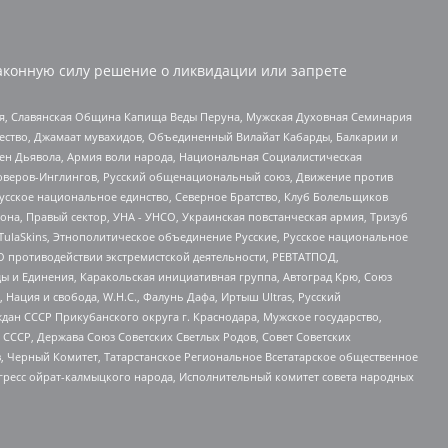
аконную силу решение о ликвидации или запрете
ья, Славянская Община Капища Веды Перуна, Мужская Духовная Семинария
щество, Джамаат мувахидов, Объединенный Вилайат Кабарды, Балкарии и
ден Дьявола, Армия воли народа, Национальная Социалистическая
роверов-Инглингов, Русский общенациональный союз, Движение против
усское национальное единство, Северное Братство, Клуб Болельщиков
а, Правый сектор, УНА - УНСО, Украинская повстанческая армия, Тризуб
 TulaSkins, Этнополитическое объединение Русские, Русское национальное
О противодействии экстремистской деятельности, РЕВТАТПОД,
ы и Единения, Каракольская инициативная группа, Автоград Крю, Союз
 Нация и свобода, W.H.С., Фалунь Дафа, Иртыш Ultras, Русский
ан СССР Прикубанского округа г. Краснодара, Мужское государство,
СССР, Держава Союз Советских Светлых Родов, Совет Советских
в, Черный Комитет, Татарстанское Региональное Всетатарское общественное
гресс ойрат-калмыцкого народа, Исполнительный комитет совета народных