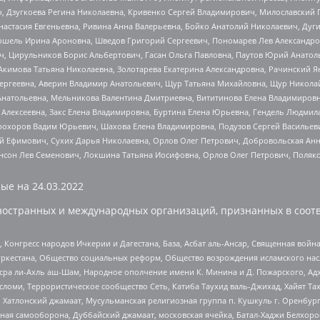
ч, Дзугкоева Регина Николаевна, Кривенко Сергей Владимирович, Милославски
настасия Евгеньевна, Ривина Анна Валерьевна, Бойко Анатолий Николаевич, Дуг
ошель Ирина Ароновна, Шведов Григорий Сергеевич, Пономарев Лев Александро
ч, Цирульников Борис Альбертович, Гасан Ольга Павловна, Паутов Юрий Анато
Акимова Татьяна Николаевна, Золотарева Екатерина Александровна, Рачинский Я
Сергеевна, Аверин Владимир Анатольевич, Щур Татьяна Михайловна, Щур Никола
Анатольевна, Мельникова Валентина Дмитриевна, Вититинова Елена Владимировн
 Алексеевна, Закс Елена Владимировна, Буртина Елена Юрьевна, Гендель Людмил
рохоров Вадим Юрьевич, Шахова Елена Владимировна, Подузов Сергей Васильеви
й Ефимович, Сухих Дарья Николаевна, Орлов Олег Петрович, Добровольская Анн
нсон Лев Семенович, Локшина Татьяна Иосифовна, Орлов Олег Петрович, Поляк
ые на
24.03.2022
ностранных и международных организаций, признанных в соотв
нгресс народов Ичкерии и Дагестана, База, Асбат аль-Ансар, Священная война,
уркестана, Общество социальных реформ, Общество возрождения исламского насл
Нусра ли-Ахль аш-Шам, Народное ополчение имени К. Минина и Д. Пожарского, Ад
сломи, Террористическое сообщество Сеть, Катиба Таухид валь-Джихад, Хайят Тах
, Хатлонский джамаат, Мусульманская религиозная группа п. Кушкуль г. Оренбу
ная самооборона, Дуббайский джамаат, московская ячейка, Батал-Хаджи Белхор