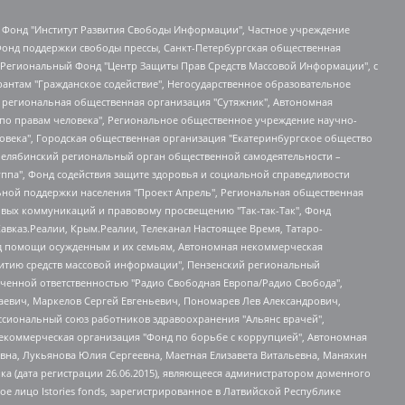
евосточное общественное движение "Маяк", Санкт-Петербургская ЛГБТ-инициативная группа "Выход", Инициативная группа ЛГБТ+ "Реверс", Алексеев Андрей Викторович, Бекбулатова Таисия Львовна, Беляев Иван Михайлович, Владыкина Елена Сергеевна, Гельман Марат Александрович, Никульшина Вероника Юрьевна, Толоконникова Надежда Андреевна, Шендерович Виктор Анатольевич, Общество с ограниченной ответственностью "Данное сообщение", Общество с ограниченной ответственностью Издательский дом "Новая глава", Айнбиндер Александра Александровна, Московский комьюнити-центр для ЛГБТ+инициатив, Благотворительный фонд развития филантропии, Deutsche Welle (Германия, Kurt-Schumacher-Strasse 3, 53113 Bonn), Борзунова Мария Михайловна, Воробьев Виктор Викторович, Голубева Анна Львовна, Константинова Алла Михайловна, Малкова Ирина Владимировна, Мурадов Мурад Абдулгалимович, Осетинская Елизавета Николаевна, Понасенков Евгений Николаевич, Ганапольский Матвей Юрьевич, Киселев Евгений Алексеевич, Борухович Ирина Григорьевна, Дремин Иван Тимофеевич, Дубровский Дмитрий Викторович, Красноярская региональная общественная организация поддержки и развития альтернативных образовательных технологий и межкультурных коммуникаций "ИНТЕРРА", Маяковская Екатерина Алексеевна, Фейгин Марк Захарович, Филимонов Андрей Викторович, Дзугкоева Регина Николаевна, Доброхотов Роман Александрович, Дудь Юрий Александрович, Елкин Сергей Владимирович, Кругликов Кирилл Игоревич, Сабунаева Мария Леонидовна, Семенов Алексей Владимирович, Шаинян Карен Багратович, Шульман Екатерина Михайловна, Асафьев Артур Валерьевич, Вахштайн Виктор Семенович, Венедиктов Алексей Алексеевич, Лушникова Екатерина Евгеньевна, Волков Леонид Михайлович, Невзоров Александр Глебович, Пархоменко Сергей Борисович, Сироткин Ярослав Николаевич, Кара-Мурза Владимир Владимирович, Баранова Наталья Владимировна, Гозман Леонид Яковлевич, Кагарлицкий Борис Юльевич, Климарев Михаил Валерьевич, Милов Владимир Станиславович, Автономная некоммерческая организация Краснодарский центр современного искусства "Типография", Моргенштерн Алишер Тагирович, Соболь Любовь Эдуардовна, Общество с ограниченной ответственностью "ЛИЗА НОРМ", Каспаров Гарри Кимович, Ходорковский Михаил Борисович, Общество с ограниченной ответственностью "Апрельские тезисы", Данилович Ирина Брониславовна, Кашин Олег Владимирович, Петров Николай Владимирович, Пивоваров Алексей Владимирович, Соколов Михаил Владимирович, Цветкова Юлия Владимировна, Чичваркин Евгений Александрович, Комитет против пыток/Команда против пыток, Общество с ограниченной ответственностью "Первый научный", Общество с ограниченной ответственностью "Вертолет и ко", Белоцерковская Вероника Борисовна, Кац Максим Евгеньевич, Лазарева Татьяна Юрьевна, Шаведдинов Руслан Табризович, Яшин Илья Валерьевич, Общество с ограниченной ответственностью "Иноагент ААВ", Алешковский Дмитрий Петрович, Альбац Евгения Марковна, Быков Дмитрий Львович, Галямина Юлия Евгеньевна, Лойко Сергей Леонидович, Мартынов Кирилл Константинович, Медведев Сергей Александрович, Крашенинников Федор Геннадиевич, Гордеева Катерина Вл