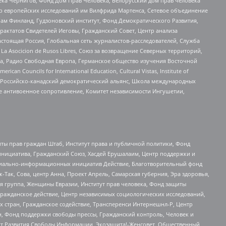
ека Чернигов, Фонд Дом Прав Человека, Белорусский дом прав человека
нтр европейских исследований им Вилфрида Мартенса, Сетевое объединение
Чам Финланд, Гудзоновский институт, Фонд Демократического Развития,
актатов Свидетелей Иеговы, Гражданский Совет, Центр анализа
астоящая Россия, Глобальная сеть журналистов-расследователей, Служба
a Asocicion de Rusos Libres, Союз за возвращение Северных территорий,
еста, Радио Свободная Европа, Германское общество изучения Восточной
ouncils for International Education, Cultural Vistas, Institute of
, Российско-канадский демократический альянс, Школа международных
е антивоенное сопротивление, Комитет независимости Ингушетии,
ты прав граждан Штаб, Институт права и публичной политики, Фонд
инициатива, Гражданский Союз, Хасдей Ерушалаим, Центр поддержки и
социально-информационных инициатив Действие, Благотворительный фонд
Так, Сова, центр Анна, Проект Апрель, Самарская губерния, Эра здоровья,
я группа, Женщины Евразии, Институт прав человека, Фонд защиты
Гражданское действие, Центр независимых социологических исследований,
стран, Гражданское содействие, Трансперенси Интернешнл-Р, Центр
н, Фонд поддержки свободы прессы, Гражданский контроль, Человек и
тут Развития Свободы Информации, Экозащита!-Женсовет, Общественный