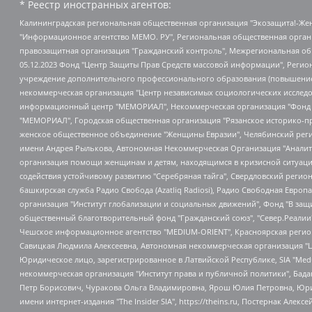
* Реестр иностранных агентов:
Калининградская региональная общественная организация "Экозащита!-Женсовет", Фонд содействия защите прав и свобод граждан "Общественный вердикт", Фонд "Институт Развития Свободы Информации", Частное учреждение "Информационное агентство МЕМО. РУ", Региональная общественная организация "Общественная комиссия по сохранению наследия академика Сахарова", Фонд поддержки свободы прессы, Санкт-Петербургская общественная правозащитная организация "Гражданский контроль", Межрегиональная общественная организация "Информационно-просветительский центр "Мемориал", Региональный Фонд "Центр Защиты Прав Средств Массовой Информации", с 05.12.2023 Фонд "Центр Защиты Прав Средств массовой информации", Региональная общественная благотворительная организация помощи беженцам и мигрантам "Гражданское содействие", Негосударственное образовательное учреждение дополнительного профессионального образования (повышение квалификации) специалистов "АКАДЕМИЯ ПО ПРАВАМ ЧЕЛОВЕКА", Свердловская региональная общественная организация "Сутяжник", Автономная некоммерческая организация "Центр независимых социологических исследований", Союз общественных объединений "Российский исследовательский центр по правам человека", Региональное общественное учреждение научно-информационный центр "МЕМОРИАЛ", Некоммерческая организация "Фонд защиты гласности", Автономная некоммерческая организация "Институт прав человека", Городская общественная организация "Екатеринбургское общество "МЕМОРИАЛ", Городская общественная организация "Рязанское историко-просветительское и правозащитное общество "Мемориал" (Рязанский Мемориал), Челябинский региональный орган общественной самодеятельности – женское общественное объединение "Женщины Евразии", Челябинский региональный орган общественной самодеятельности "Уральская правозащитная группа", Фонд содействия защите здоровья и социальной справедливости имени Андрея Рылькова, Автономная Некоммерческая Организация "Аналитический Центр Юрия Левады", Автономная некоммерческая организация социальной поддержки населения "Проект Апрель", Региональная общественная организация помощи женщинам и детям, находящимся в кризисной ситуации "Информационно-методический центр "Анна", Фонд содействия развитию массовых коммуникаций и правовому просвещению "Так-так-Так", Фонд содействия устойчивому развитию "Серебряная тайга", Свердловский региональный общественный фонд социальных проектов "Новое время", "Idel.Реалии", Кавказ.Реалии, Крым.Реалии, Телеканал Настоящее Время, Татаро-башкирская служба Радио Свобода (Azatliq Radiosi), Радио Свободная Европа/Радио Свобода (PCE/PC), "Сибирь.Реалии", "Фактограф", Благотворительный фонд помощи осужденным и их семьям, Автономная некоммерческая организация "Институт глобализации и социальных движений", Фонд "В защиту прав заключенных", Частное учреждение "Центр поддержки и содействия развитию средств массовой информации", Пензенский региональный общественный благотворительный фонд "Гражданский союз", "Север.Реалии", Некоммерческая организация Фонд "Правовая инициатива", Общество с ограниченной ответственностью "Радио Свободная Европа/Радио Свобода", Чешское информационное агентство "MEDIUM-ORIENT", Красноярская региональная общественная организация "Мы против СПИДа", Камалягин Денис Николаевич, Маркелов Сергей Евгеньевич, Пономарев Лев Александрович, Савицкая Людмила Алексеевна, Автоно