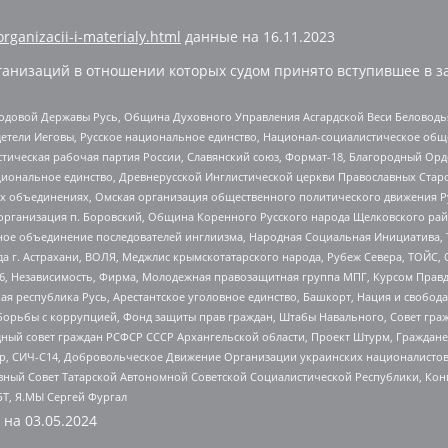
organizacii-i-materialy.html
данные на
16.11.2023
анизаций в отношении которых судом принято вступившее в з
 Родовой Державы Русь, Община Духовного Управления Асгардской Веси Беловод
детели Иеговы, Русское национальное единство, Национал-социалистическое об
истическая рабочая партия России, Славянский союз, Формат-18, Благородный Ор
ациональное единство, Древнерусской Инглистической церкви Православных Ста
ных объединениях, Омская организация общественного политического движения Р
рганизация п. Боровский, Община Коренного Русского народа Щелковского район
гиозное объединение последователей инглиизма, Народная Социальная Инициатива,
 г. Астрахани, ВОЛЯ, Меджлис крымскотатарского народа, Рубеж Севера, ТОЙС, 
6, Независимость, Фирма, Молодежная правозащитная группа МПГ, Курсом Правд
ая республика Русь, Арестантское уголовное единство, Башкорт, Нация и свобода,
орьбы с коррупцией, Фонд защиты прав граждан, Штабы Навального, Совет гражд
ный совет граждан РСФСР СССР Архангельской области, Проект Штурм, Граждане 
tsApp, СИЧ-С14, Добровольческое Движение Организации украинских националисто
ный Совет Татарской Автономной Советской Социалистической Республики, Кон
БТ, Я.МЫ Сергей Фургал
 на
03.05.2024