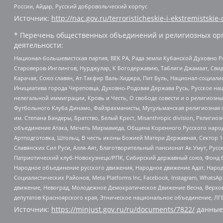
России, Айдар, Русский добровольческий корпус
Источник:
http://nac.gov.ru/terroristicheskie-i-ekstremistskie-
* Перечень общественных объединений и религиозных орг
деятельности:
Национал-большевистская партия, ВЕК РА, Рада земли Кубанской Духовно
Староверов-Инглингов, Нурджулар, К Богодержавию, Таблиги Джамаат, Сви
Карачая, Союз славян, Ат-Такфир Валь-Хиджра, Пит Буль, Национал-социал
Инициатива города Череповца, Духовно-Родовая Держава Русь, Русское н
нелегальной иммиграции, Кровь и Честь, О свободе совести и о религиоз
Футбольного Клуба Динамо, Файзрахманисты, Мусульманская религиозная о
им. Степана Бандеры, Братство, Белый Крест, Misanthropic division, Рели
объединение Атака, Мечеть Мирмамеда, Община Коренного Русского народа
Артподготовка, Штольц, В честь иконы Божией Матери Державная, Сектор 1
Славянских Сил Руси, Алля-Аят, Благотворительный пансионат Ак Умут, Русск
Патриотический клуб-Новокузнецк/РПК, Сибирский державный союз, Фонд б
Народное объединение русского движения, Народное движение Адат, Народ
Социалистических Районов, Meta Platforms Inc, Facebook, Instagram, Wha
движение, Невоград, Молодежное Демократическое Движение Весна, Верхов
депутатов Красноярского края, Этническое национальное объединение, ЛГ
Источник:
https://minjust.gov.ru/ru/documents/7822/
данные