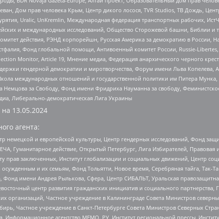
роды, BDR Novaja Gazeta-Europe, Алтай проект, Образовательный дом прав челов
еван, Дом прав человека Крым, Центр дикого лосося, TVR Studios, ТВ Дождь, Це
урятия, Uralic, UnKremlin, Международная федерация транспортных рабочих, Ист
ейских и международных исследований, Общество Сторожевой башни, Библии и тр
омитет действия, РЭНД корпорейшн, Русская Америка за демократию в России, Н
фалия, Фонд глобальной помощи, Антивоенный комитет России, Russie-Libertes, L
lection Monitor, Article 19, Мнение медиа, Федерация анархического черного кр
и гендерной демократии и миротворчества, Форум имени Льва Копелева, American C
г, Школа международных отношений и государственной политики им Питера Мунка
 Немцова за Свободу, Фонд имени Фридриха Науманна за свободу, Феминистско
медиа, Либерально-демократическая Лига Украины
 на
13.05.2024
ого агента:
р немецкой и европейской культуры, Центр гендерных исследований, Фонд защи
ЧА, Гуманитарное действие, Открытый Петербург, Лига Избирателей, Правовая 
иту прав заключенных, Институт глобализации и социальных движений, Центр 
ужденным и их семьям, Фонд Тольятти, Новое время, Серебряная тайга, Так-Так-
, Фонд имени Андрея Рылькова, Сфера, Центр СИБАЛЬТ, Уральская правозащитна
невосточный центр развития гражданских инициатив и социального партнерства, 
 организаций, Частное учреждение в Калининграде Совета Министров северных 
бирь, Частное учреждение в Санкт-Петербурге Совета Министров Северных Стра
а, Информационное агентство МЕМО. РУ, Институт региональной прессы, Инсти