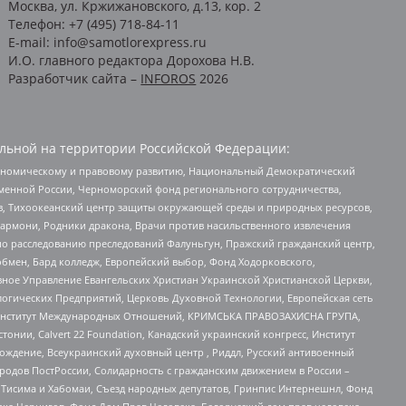
Москва, ул. Кржижановского, д.13, кор. 2
Телефон: +7 (495) 718-84-11
E-mail: info@samotlorexpress.ru
И.О. главного редактора Дорохова Н.В.
Разработчик сайта –
INFOROS
2026
льной на территории Российской Федерации:
кономическому и правовому развитию, Национальный Демократический
менной России, Черноморский фонд регионального сотрудничества,
, Тихоокеанский центр защиты окружающей среды и природных ресурсов,
 Хармони, Родники дракона, Врачи против насильственного извлечения
по расследованию преследований Фалуньгун, Пражский гражданский центр,
бмен, Бард колледж, Европейский выбор, Фонд Ходорковского,
ное Управление Евангельских Христиан Украинской Христианской Церкви,
огических Предприятий, Церковь Духовной Технологии, Европейская сеть
ий Институт Международных Отношений, КРИМСЬКА ПРАВОЗАХИСНА ГРУПА,
стонии, Calvert 22 Foundation, Канадский украинский конгресс, Институт
ждение, Всеукраинский духовный центр , Риддл, Русский антивоенный
ародов ПостРоссии, Солидарность с гражданским движением в России –
в Тисима и Хабомаи, Съезд народных депутатов, Гринпис Интернешнл, Фонд