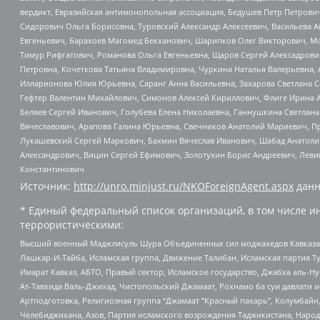
вердикт, Евразийская антимонопольная ассоциация, Бедушев Петр Петрови
Сидорович Ольга Борисовна, Туровский Александр Алексеевич, Васильева А
Евгеньевич, Барахоев Магомед Бекханович, Шарипков Олег Викторович, М
Тимур Рифгатович, Романова Ольга Евгеньевна, Щаров Сергей Алексадрови
Петровна, Кочеткова Татьяна Владимировна, Чуркина Наталья Валерьевна, 
Илларионова Юлия Юрьевна, Саранг Анна Васильевна, Захарова Светлана 
Гефтер Валентин Михайлович, Симонов Алексей Кириллович, Флиге Ирина 
Беляев Сергей Иванович, Голубева Елена Николаевна, Ганнушкина Светлана
Вячеславович, Арапова Галина Юрьевна, Свечников Анатолий Мариевич, П
Лукашевский Сергей Маркович, Бахмин Вячеслав Иванович, Шабад Анатоли
Александрович, Вицин Сергей Ефимович, Золотухин Борис Андреевич, Леви
Константинович
Источник:
http://unro.minjust.ru/NKOForeignAgent.aspx
данн
* Единый федеральный список организаций, в том числе и
террористическими:
Высший военный Маджлисуль Шура Объединенных сил моджахедов Кавказа, Ко
Лашкар-И-Тайба, Исламская группа, Движение Талибан, Исламская партия Т
Имарат Кавказ, АБТО, Правый сектор, Исламское государство, Джабха аль-
Ат-Тавхида Валь-Джихад, Чистопольский Джамаат, Рохнамо ба суи давлати и
Артподготовка, Религиозная группа “Джамаат “Красный пахарь”, Колумбайн
Челебиджихана, Азов, Партия исламского возрождения Таджикистана, Народ