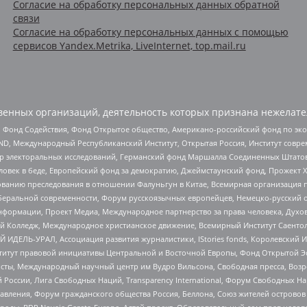
Согласие на обработку персональных данных обратной
связи
Согласие на обработку персональных данных с помощью
сервисов Yandex.Metrika, LiveInternet, top.mail.ru
енных организаций, деятельность которых признана нежелате
 Фонд Содействия, Фонд Открытое общество, Американо-российский фонд по э
 Международный Республиканский Институт, Открытая Россия, Институт совре
р электоральных исследований, Германский фонд Маршалла Соединенных Штатов
еловек в беде, Европейский фонд за демократию, Джеймстаунский фонд, Прожект
дованию преследования в отношении Фалуньгун в Китае, Всемирная организация 
беральной современности, Форум русскоязычных европейцев, Немецко-русский о
формации, Проект Медиа, Международное партнерство за права человека, Духов
 Колледж, Международное христианское движение, Всемирный Институт Саентол
 ИДЕЛЬ-УРАЛ, Ассоциация развития журналистики, IStories fonds, Королевск
r, Институт правовой инициативы Центральной и Восточной Европы, Фонд Открытой Э
ты, Международный научный центр им Вудро Вильсона, Свободная пресса, Возро
России, Лига Свободных Наций, Transparеncy International, Форум Свободных Н
правления, Форум гражданского общества Россия, Беллона, Союз жителей острово