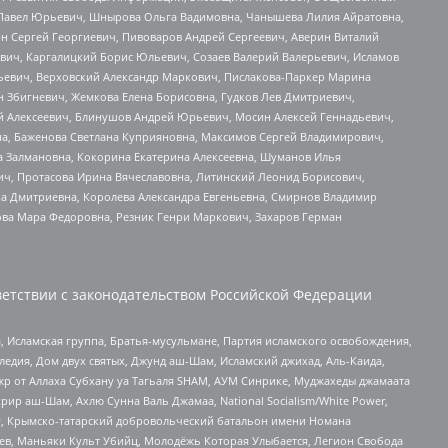
й Павел Юрьевич, Шнырова Ольга Вадимовна, Чанышева Лилия Айратовна,
ин Сергей Георгиевич, Пивоваров Андрей Сергеевич, Аверин Виталий
вич, Каргалицкий Борис Юльевич, Созаев Валерий Валерьевич, Исламов
льевич, Верховский Александр Маркович, Пислакова-Паркер Марина
н Збигневич, Жемкова Елена Борисовна, Гудков Лев Дмитриевич,
й Алексеевич, Блинушов Андрей Юрьевич, Мосин Алексей Геннадьевич,
а, Баженова Светлана Куприяновна, Максимов Сергей Владимирович,
а Залмановна, Кокорина Екатерина Алексеевна, Шуманов Илья
ч, Протасова Ирина Вячеславовна, Литинский Леонид Борисович,
а Дмитриевна, Королева Александра Евгеньевна, Смирнов Владимир
ова Мара Федоровна, Резник Генри Маркович, Захаров Герман
етствии с законодательством Российской Федерации
 Исламская группа, Братья-мусульмане, Партия исламского освобождения,
едия, Дом двух святых, Джунд аш-Шам, Исламский джихад, Аль-Каида,
жр от Аллаха Субхану уа Тагьаля SHAM, АУМ Синрике, Муджахеды джамаата
рир аш-Шам, Ахлю Сунна Валь Джамаа, National Socialism/White Power,
рг, Крымско-татарский добровольческий батальон имени Номана
оев, Маньяки Культ Убийц, Молодёжь Которая Улыбается, Легион Свобода