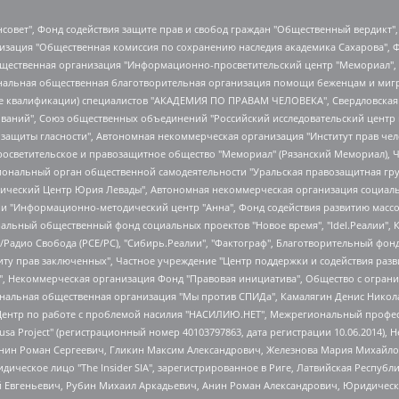
мная некоммерческая организация "Центр по работе с проблемой насилия "НАСИЛИЮ.НЕТ", Межрегиональный профессиональный союз работников здравоохранения "Альянс врачей", Юридическое лицо, зарегистрированное в Латвийской Республике, SIA "Medusa Project" (регистрационный номер 40103797863, дата регистрации 10.06.2014), Некоммерческая организация "Фонд по борьбе с коррупцией", Автономная некоммерческая организация "Институт права и публичной политики", Баданин Роман Сергеевич, Гликин Максим Александрович, Железнова Мария Михайловна, Лукьянова Юлия Сергеевна, Маетная Елизавета Витальевна, Маняхин Петр Борисович, Чуракова Ольга Владимировна, Ярош Юлия Петровна, Юридическое лицо "The Insider SIA", зарегистрированное в Риге, Латвийская Республика (дата регистрации 26.06.2015), являющееся администратором доменного имени интернет-издания "The Insider SIA", https://theins.ru, Постернак Алексей Евгеньевич, Рубин Михаил Аркадьевич, Анин Роман Александрович, Юридическое лицо Istories fonds, зарегистрированное в Латвийской Республике (регистрационный номер 50008295751, дата регистрации 24.02.2020), Великовский Дмитрий Александрович, Долинина Ирина Николаевна, Мароховская Алеся Алексеевна, Шлейнов Роман Юрьевич, Шмагун Олеся Валентиновна, Общество с ограниченной ответственностью "Альтаир 2021", Общество с ограниченной ответственностью "Вега 2021", Общество с ограниченной ответственностью "Главный редактор 2021", Общество с ограниченной ответственностью "Ромашки монолит", Важенков Артем Валерьевич, Ивановская областная общественная организация "Центр гендерных исследований", Гурман Юрий Альбертович, Медиапроект "ОВД-Инфо", Егоров Владимир Владимирович, Жилинский Владимир Александрович, Общество с ограниченной ответственностью "ЗП", Иванова София Юрьевна, Карезина Инна Павловна, Кильтау Екатерина Викторовна, Петров Алексей Викторович, Пискунов Сергей Евгеньевич, Смирнов Сергей Сергеевич, Тихонов Михаил Сергеевич, Общество с ограниченной ответственностью "ЖУРНАЛИСТ-ИНОСТРАННЫЙ АГЕНТ", Арапова Галина Юрьевна, Вольтская Татьяна Анатольевна, Американская компания "Mason G.E.S. Anonymous Foundation" (США), являющаяся владельцем интернет-издания https://mnews.world/, Компания "Stichting Bellingcat", зарегистрированная в Нидерландах (дата регистрации 11.07.2018), Захаров Андрей Вячеславович, Клепиковская Екатерина Дмитриевна, Общество с ограниченной ответственностью "МЕМО", Перл Роман Александрович, Симонов Евгений Алексеевич, Соловьева Елена Анатольевна, Сотников Даниил Владимирович, Сурначева Елизавета Дмитриевна, Автономная некоммерческая организация по защите прав человека и информированию населения "Якутия – Наше Мнение", Общество с ограниченной ответственностью "Москоу диджитал медиа", с 26.01.2023 Общество с ограниченной ответственностью "Чайка Белые сады", Ветошкина Валерия Валерьевна, Заговора Максим Александрович, Межрегиональное общественное движение "Российская ЛГБТ - сеть", Оленичев Максим Владимирович, Павлов Иван Юрьевич, Скворцова Елена Сергеевна, Общество с ограниченной ответственностью "Как бы инагент", Кочетков Игорь Викторович, Общество с ограниченной ответственностью "Честные выборы", Еланчик Олег Александрович, Общество с ограниченной ответственностью "Нобелевский призыв", Гималова Регина Эмилевна, Григорьев Андрей Валерьевич, Григорьева Алина Александровна, Ассоциация по содействию защите прав призывников, альтернативнослужащих и военнослужащих "Правозащитная группа "Гражданин.Армия.Право", Хисамова Регина Фаритовна, Автономная некоммерческая организация по реализации социально-правовых программ "Лилит", Дальн