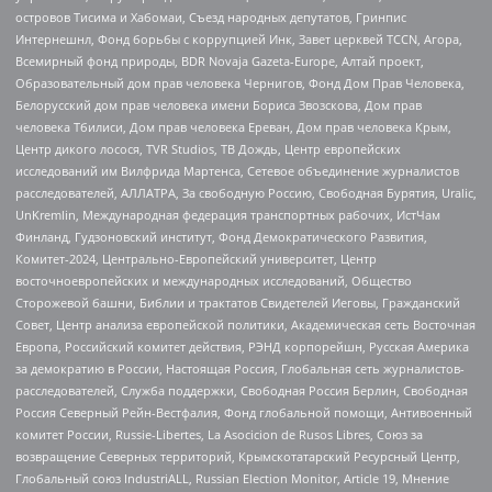
островов Тисима и Хабомаи, Съезд народных депутатов, Гринпис
Интернешнл, Фонд борьбы с коррупцией Инк, Завет церквей TCCN, Агора,
Всемирный фонд природы, BDR Novaja Gazeta-Europe, Алтай проект,
Образовательный дом прав человека Чернигов, Фонд Дом Прав Человека,
Белорусский дом прав человека имени Бориса Звозскова, Дом прав
человека Тбилиси, Дом прав человека Ереван, Дом прав человека Крым,
Центр дикого лосося, TVR Studios, ТВ Дождь, Центр европейских
исследований им Вилфрида Мартенса, Сетевое объединение журналистов
расследователей, АЛЛАТРА, За свободную Россию, Свободная Бурятия, Uralic,
UnKremlin, Международная федерация транспортных рабочих, ИстЧам
Финланд, Гудзоновский институт, Фонд Демократического Развития,
Комитет-2024, Центрально-Европейский университет, Центр
восточноевропейских и международных исследований, Общество
Сторожевой башни, Библии и трактатов Свидетелей Иеговы, Гражданский
Совет, Центр анализа европейской политики, Академическая сеть Восточная
Европа, Российский комитет действия, РЭНД корпорейшн, Русская Америка
за демократию в России, Настоящая Россия, Глобальная сеть журналистов-
расследователей, Служба поддержки, Свободная Россия Берлин, Свободная
Россия Северный Рейн-Вестфалия, Фонд глобальной помощи, Антивоенный
комитет России, Russie-Libertes, La Asocicion de Rusos Libres, Союз за
возвращение Северных территорий, Крымскотатарский Ресурсный Центр,
Глобальный союз IndustriALL, Russian Election Monitor, Article 19, Мнение