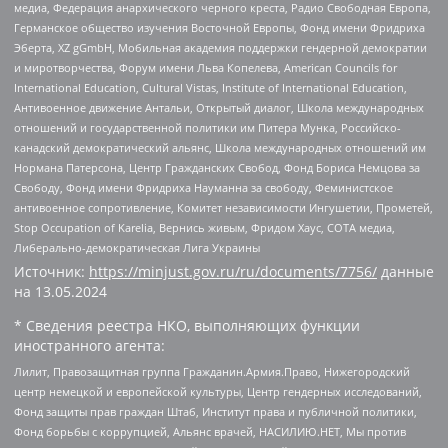
медиа, Федерация анархического черного креста, Радио Свободная Европа,
Германское общество изучения Восточной Европы, Фонд имени Фридриха
Эберта, XZ gGmbH, Мобильная академия поддержки гендерной демократии
и миротворчества, Форум имени Льва Копелева, American Councils for
International Education, Cultural Vistas, Institute of International Education,
Антивоенное движение Антальи, Открытый диалог, Школа международных
отношений и государственной политики им Питера Мунка, Российско-
канадский демократический альянс, Школа международных отношений им
Нормана Патерсона, Центр Гражданских Свобод, Фонд Бориса Немцова за
Свободу, Фонд имени Фридриха Науманна за свободу, Феминистское
антивоенное сопротивление, Комитет независимости Ингушетии, Прометей,
Stop Occupation of Karelia, Вернись живым, Фридом Хаус, СОТА медиа,
Либерально-демократическая Лига Украины
Источник:
https://minjust.gov.ru/ru/documents/7756/
данные
на
13.05.2024
* Сведения реестра НКО, выполняющих функции
иностранного агента:
Лилит, Правозащитная группа Гражданин.Армия.Право, Нижегородский
центр немецкой и европейской культуры, Центр гендерных исследований,
Фонд защиты прав граждан Штаб, Институт права и публичной политики,
Фонд борьбы с коррупцией, Альянс врачей, НАСИЛИЮ.НЕТ, Мы против