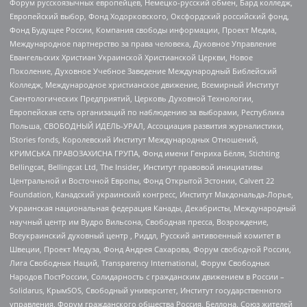
Форум русскоязычных европейцев, Немецко-русский обмен, Бард колледж,
Европейский выбор, Фонд Ходорковского, Оксфордский российский фонд,
Фонд Будущее России, Компания свободы информации, Проект Медиа,
Международное партнерство за права человека, Духовное Управление
Евангельских Христиан Украинской Христианской Церкви, Новое
Поколение, Духовное Учебное Заведение Международный Библейский
Колледж, Международное христианское движение, Всемирный Институт
Саентологических Предприятий, Церковь Духовной Технологии,
Европейская сеть организаций по наблюдению за выборами, Республика
Польша, СВОБОДНЫЙ ИДЕЛЬ-УРАЛ, Ассоциация развития журналистики,
IStories fonds, Королевский Институт Международных Отношений,
КРИМСЬКА ПРАВОЗАХИСНА ГРУПА, Фонд имени Генриха Бёлля, Stichting
Bellingcat, Bellingcat Ltd, The Insider, Институт правовой инициативы
Центральной и Восточной Европы, Фонд Открытой Эстонии, Calvert 22
Foundation, Канадский украинский конгресс, Институт Макдональда-Лорье,
Украинская национальная федерация Канады, Декабристы, Международный
научный центр им Вудро Вильсона, Свободная пресса, Возрождение,
Всеукраинский духовный центр , Риддл, Русский антивоенный комитет в
Швеции, Проект Медуза, Фонд Андрея Сахарова, Форум свободной России,
Лига Свободных Наций, Transparеncy International, Форум Свободных
Народов ПостРоссии, Солидарность с гражданским движением в России –
Solidarus, КрымSOS, Свободный университет, Институт государственного
управления, Форум гражданского общества Россия, Беллона, Союз жителей