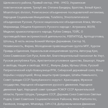
Щелковского района, Правый сектор, УНА - УНСО, Украинская
повстанческая армия, Тризуб им. Степана Бандеры, Братство, Белый Крест,
Misanthropic division, Религиозное объединение последователей инглиизма,
Народная Социальная Инициатива, TulaSkins, Этнополитическое
объединение Русские, Русское национальное объединение Атака, Мечеть
Мирмамеда, Община Коренного Русского народа г. Астрахани, ВОЛЯ,
Меджлис крымскотатарского народа, Рубеж Севера, ТОЙС, О
противодействии экстремистской деятельности, РЕВТАТПОД, Артподготовка,
Штольц, В честь иконы Божией Матери Державная, Сектор 16,
Независимость, Фирма, Молодежная правозащитная группа МПГ, Курсом
Правды и Единения, Каракольская инициативная группа, Автоград Крю,
Союз Славянских Сил Руси, Алля-Аят, Благотворительный пансионат Ак Умут,
Русская республика Русь, Арестантское уголовное единство, Башкорт, Нация
и свобода, Нация и свобода, W.H.С., Фалунь Дафа, Иртыш Ultras, Русский
Патриотический клуб-Новокузнецк/РПК, Сибирский державный союз, Фонд
борьбы с коррупцией, Фонд защиты прав граждан, Штабы Навального,
Совет граждан СССР Прикубанского округа г. Краснодара, Мужское
государство, Народное объединение русского движения, Народное
движение Адат, Народный совет граждан РСФСР СССР Архангельской
области, Проект Штурм, Граждане СССР, Держава Союз Советских Светлых
Родов, Совет Советских Социалистических Районов, Meta Platforms Inc,
Facebook, Instagram, WhatsApp, СИЧ-С14, Добровольческое Движение