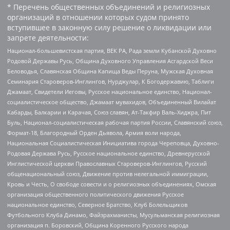
* Перечень общественных объединений и религиозных
организаций в отношении которых судом принято
вступившее в законную силу решение о ликвидации или
запрете деятельности:
Национал-большевистская партия, ВЕК РА, Рада земли Кубанской Духовно
Родовой Державы Русь, Община Духовного Управления Асгардской Веси
Беловодья, Славянская Община Капища Веды Перуна, Мужская Духовная
Семинария Староверов-Инглингов, Нурджулар, К Богодержавию, Таблиги
Джамаат, Свидетели Иеговы, Русское национальное единство, Национал-
социалистическое общество, Джамаат мувахидов, Объединенный Вилайат
Кабарды, Балкарии и Карачая, Союз славян, Ат-Такфир Валь-Хиджра, Пит
Буль, Национал-социалистическая рабочая партия России, Славянский союз,
Формат-18, Благородный Орден Дьявола, Армия воли народа,
Национальная Социалистическая Инициатива города Череповца, Духовно-
Родовая Держава Русь, Русское национальное единство, Древнерусской
Инглистической церкви Православных Староверов-Инглингов, Русский
общенациональный союз, Движение против нелегальной иммиграции,
Кровь и Честь, О свободе совести и о религиозных объединениях, Омская
организация общественного политического движения Русское
национальное единство, Северное Братство, Клуб Болельщиков
Футбольного Клуба Динамо, Файзрахманисты, Мусульманская религиозная
организация п. Боровский, Община Коренного Русского народа