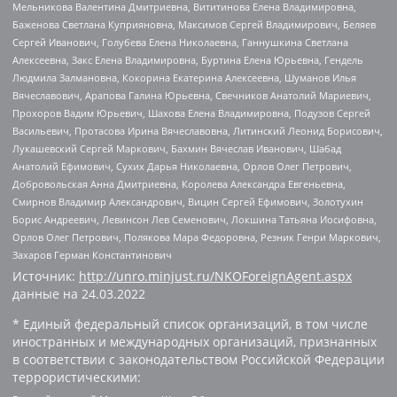
Мельникова Валентина Дмитриевна, Вититинова Елена Владимировна,
Баженова Светлана Куприяновна, Максимов Сергей Владимирович, Беляев
Сергей Иванович, Голубева Елена Николаевна, Ганнушкина Светлана
Алексеевна, Закс Елена Владимировна, Буртина Елена Юрьевна, Гендель
Людмила Залмановна, Кокорина Екатерина Алексеевна, Шуманов Илья
Вячеславович, Арапова Галина Юрьевна, Свечников Анатолий Мариевич,
Прохоров Вадим Юрьевич, Шахова Елена Владимировна, Подузов Сергей
Васильевич, Протасова Ирина Вячеславовна, Литинский Леонид Борисович,
Лукашевский Сергей Маркович, Бахмин Вячеслав Иванович, Шабад
Анатолий Ефимович, Сухих Дарья Николаевна, Орлов Олег Петрович,
Добровольская Анна Дмитриевна, Королева Александра Евгеньевна,
Смирнов Владимир Александрович, Вицин Сергей Ефимович, Золотухин
Борис Андреевич, Левинсон Лев Семенович, Локшина Татьяна Иосифовна,
Орлов Олег Петрович, Полякова Мара Федоровна, Резник Генри Маркович,
Захаров Герман Константинович
Источник:
http://unro.minjust.ru/NKOForeignAgent.aspx
данные на
24.03.2022
* Единый федеральный список организаций, в том числе
иностранных и международных организаций, признанных
в соответствии с законодательством Российской Федерации
террористическими: