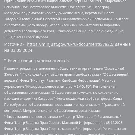
Организации украинских националистов, Черный Комитет, Татарстанское
Региональное Всетатарское общественное движение, Невоград,
Молодежное Демократическое Движение Весна, Верховный Совет
Татарской Автономной Советской Социалистической Республики, Конгресс
ойрат-калмыцкого народа, Исполнительный комитет совета народных
депутатов Красноярского края, Этническое национальное объединение,
ЛГБТ, Я.МЫ Сергей Фургал
Источник:
https://minjust.gov.ru/ru/documents/7822/
данные
на
03.05.2024
* Реестр иностранных агентов:
Калининградская региональная общественная организация "Экозащита!-Женсовет", Фонд содействия защите прав и свобод граждан "Общественный вердикт", Фонд "Институт Развития Свободы Информации", Частное учреждение "Информационное агентство МЕМО. РУ", Региональная общественная организация "Общественная комиссия по сохранению наследия академика Сахарова", Фонд поддержки свободы прессы, Санкт-Петербургская общественная правозащитная организация "Гражданский контроль", Межрегиональная общественная организация "Информационно-просветительский центр "Мемориал", Региональный Фонд "Центр Защиты Прав Средств Массовой Информации", с 05.12.2023 Фонд "Центр Защиты Прав Средств массовой информации", Региональная общественная благотворительная организация помощи беженцам и мигрантам "Гражданское содействие", Негосударственное образовательное учреждение дополнительного профессионального образования (повышение квалификации) специалистов "АКАДЕМИЯ ПО ПРАВАМ ЧЕЛОВЕКА", Свердловская региональная общественная организация "Сутяжник", Автономная некоммерческая организация "Центр независимых социологических исследований", Союз общественных объединений "Российский исследовательский центр по правам человека", Региональное общественное учреждение научно-информационный центр "МЕМОРИАЛ", Некоммерческая организация "Фонд защиты гласности", Автономная некоммерческая организация "Институт прав человека", Городская общественная организация "Екатеринбургское общество "МЕМОРИАЛ", Городская общественная организация "Рязанское историко-просветительское и правозащитное общество "Мемориал" (Рязанский Мемориал), Челябинский региональный орган общественной самодеятельности – женское общественное объединение "Женщины Евразии", Челябинский региональный орган общественной самодеятельности "Уральская правозащитная группа", Фонд содействия защите здоровья и социальной справедливости имени Андрея Рылькова, Автономная Некоммерческая Организация "Аналитический Центр Юрия Левады", Автономная некоммерческая организация социальной поддержки населения "Проект Апрель", Региональная общественная организация помощи женщинам и детям, находящимся в кризисной ситуации "Информационно-методический центр "Анна", Фонд содействия развитию массовых коммуникаций и правовому просвещению "Так-так-Так", Фонд содействия устойчивому развитию "Серебряная тайга", Свердловский региональный общественный фонд социальных проектов "Новое время", "Idel.Реалии", Кавказ.Реалии, Крым.Реалии, Телеканал Настоящее Время, Татаро-башкирская служба Радио Свобода (Azatliq Radiosi), Радио Свободная Европа/Радио Свобода (PCE/PC), "Сибирь.Реалии", "Фактограф", Благотворительный фонд помощи осужденным и их семьям, Автономная некоммерческая организация "Институт глобализации и социальных движений", Фонд "В защиту прав заключенных", Частное учреждение "Центр поддержки и содействия развитию средств массовой информации", Пензенский региональный общественный благотворительный фонд "Гражданский союз", "Север.Реалии", Некоммерческая организация Фонд "Правовая инициатива", Общество с ограниченной ответственностью "Радио Свободная Европа/Радио Свобода", Чешское информационное агентство "MEDIUM-ORIENT", Красноярская региональная общественная организация "Мы против СПИДа", Камалягин Денис Николаевич, Маркелов Сергей Евгеньевич, Пономарев Лев Александрович, Савицкая Людмила Алексеевна, Автономная некоммерческая организация "Центр по работе с проблемой насилия "НАСИЛИЮ.НЕТ", Межрегиональный профессиональный союз работников здравоохранения "Альянс врачей", Юридическое лицо, зарегистрированное в Латвийской Республике, SIA "Medusa Project" (регистрационный номер 40103797863, дата регистрации 10.06.2014), Некоммерческая организация "Фонд по борьбе с коррупцией", Автономная некоммерческая организация "Институт права и публичной политики", Баданин Роман Сергеевич, Гликин Максим Александрович, Железнова Мария Михайловна, Лукьянова Юлия Сергеевна, Маетная Елизавета Витальевна, Маняхин Петр Борисович, Чуракова Ольга Владимировна, Ярош Юлия Петровна, Юридическое лицо "The Insider SIA", зарегистрированное в Риге, Латвийская Республика (дата регистрации 26.06.2015), являющееся администратором доменного имени интернет-издания "The Insider SIA", https://theins.ru, Постернак Алексей Евгеньевич, Рубин Михаил Аркадьевич, Анин Роман Александрович, Юридическое лицо Istories fonds, зарегистрированное в Латвийской Республике (регистрационный номер 50008295751, дата регистрации 24.02.2020), Великовский Дмитрий Александрович, Долинина Ирина Николаевна, Мароховская Алеся Алексеевна, Шлейнов Роман Юрьевич, Шмагун Олеся Валентиновна, Общество с ограниченной ответственностью "Альтаир 2021", Общество с ограниченной ответственностью "Вега 2021", Общество с ограниченной ответственностью "Главный редактор 2021", Общество с ограниченной ответственностью "Ромашки монолит", Важенков Артем Валерьевич, Ивановская областная общественная организация "Центр гендерных исследований", Гурман Юрий Альбертович, Медиапроект "ОВД-Инфо", Егоров Владимир Владимирович, Жилинский Владимир Александрович, Общество с ограниченной ответственностью "ЗП", Иванова София Юрьевна, Карезина Инна Павловна, Кильтау Екатерина Викторовна, Петров Алексей Викторович, Пискунов Сергей Евгеньевич, Смирнов Сергей Сергеевич, Тихонов Михаил Сергеевич, Общество с ограниченной ответственностью "ЖУРНАЛИСТ-ИНОСТРАННЫЙ АГЕНТ", Арапова Галина Юрьевна, Вольтская Татьяна Анатольевна, Американская компания "Mason G.E.S. Anonymous Foundation" (США), являющаяся владельцем интернет-издания https://mnews.world/, Компания "Stichting Bellingcat", зарегистрированная в Нидерландах (дата регистрации 11.07.2018), Захаров Андрей Вячеславович, Клепиковская Екатерина Дмитриевна, Общество с ограниченной ответственностью "МЕМО", Перл Роман Александрович, Симонов Евгений Алексеевич, Соловьева Елена Анатольевна, Сотников Даниил Владимирович, Сурначева Елизавета Дмитриевна, Автономная некоммерческая организация по защите прав человека и информированию населения "Якутия – Наше Мнение", Общество с ограниченной ответственностью "Москоу диджитал медиа", с 26.01.2023 Общество с ограниченной ответственностью "Чайка Белые сады", Ветошкина Валерия Валерьевна, Заговора Максим Александрович, Межрегиональное общественное движение "Российская ЛГБТ - сеть", Оленичев Максим Владимирович, Павлов Иван Юрьевич, Скворцова Елена Сергеевна, Общество с ограниченной ответственностью "Как бы инагент", Кочетков Игорь Викторович, Общество с ограниченной ответственностью "Честные выборы", Еланчик Олег Александрович, Общество с ограниченной ответственностью "Нобелевский призыв", Гималова Регина Эмилевна, Григорьев Андрей Валерьевич, Григорьева Алина Александровна, Ассоциация по содействию защите прав призывников, альтернативнослужащих и военнослужащих "Правозащитная группа "Гражданин.Армия.Право", Хисамова Регина Фаритовна, Автономная некоммерческая организация по реализации социально-правовых программ "Лилит", Дальневосточное общественное движение "Маяк", Санкт-Петербургская ЛГБТ-инициативная группа "Выход", Инициативная группа ЛГБТ+ "Реверс", Алексеев Андрей Викторович, Бекбулатова Таисия Львовна, Беляев Иван Михайлович, Владыкина Елена Сергеевна, Гельман Марат Александрович, Никульшина Вероника Юрьевна, Толоконникова Надежда Андреевна, Шендерович Виктор Анатольевич, Общество с ограниченной ответственностью "Данное сообщение", Общество с ограниченной ответственностью Издательский дом "Новая глава", Айнбиндер Александра Александровна, Московский комьюнити-центр для ЛГБТ+инициатив, Благотворительный фонд развития филантропии, Deutsche Welle (Германия, Kurt-Schumacher-Strasse 3, 53113 Bonn), Борзунова Мария Михайловна, Воробьев Виктор Викторович, Голубева Анна Львовна, Константинова Алла Михайловна, Малкова Ирина Владимировна, Мурадов Мурад Абдулгалимович, Осетинская Елизавета Николаевна, Понасенков Евгений Николаевич, Ганапольский Матвей Юрьевич, Киселев Евгений Алексеевич, Борухович Ирина Григорьевна, Дремин Иван Тимофеевич, Дубровский Дмитрий Викторович, Красноярская региональная общественная организация поддержки и развития альтернативных образовательных технологий и межкультурных коммуникаций "ИНТЕРРА", Маяковская Екатерина Алексеевна, Фейгин Марк Захарович, Филимонов Андрей Викторович, Дзугкоева Регина Николаевна, Доброхотов Роман Александрович, Дудь Юрий Александрович, Елкин Сергей Владимирович, Кругликов Кирилл Игоревич, Сабунаева Мария Леонидовна, Семенов Алексей Владимирович, Шаинян Карен Багратович, Шульман Екатерина Михайловна, Асафьев Артур Валерьевич, Вахштайн Виктор Семенович, Венедиктов Алексей Алексеевич, Лушникова Екатерина Евгеньевна, Волков Леонид Михайлович, Невзоров Александр Глебович, Пархоменко Сергей Борисович, Сироткин Ярослав Николаевич, Кара-Мурза Владимир Владимирович, Баранова Наталья Владимировна, Гозман Леонид Яковлевич, Кагарлицкий Борис Юльевич, Климарев Михаил Валерьевич, Милов Владимир Станиславович, Автономная некоммерческая организация Краснодарский центр современного искусства "Типография", Моргенштерн Алишер Тагирович, Соболь Любовь Эдуардовна, Общество с ограниченной ответственностью "ЛИЗА НОРМ", Каспаров Гарри Кимович, Ходорковский Михаил Борисович, Общество с ограниченной ответственностью "Апрельские тезисы", Данилович Ирина Брониславовна, Кашин Олег Владимирович, Петров Николай Владимирович, Пивоваров Алексей Владимирович, Соколов Михаил Владимирович, Цветкова Юлия Владимировна, Чичваркин Евгений Александрович, Комитет против пыток/Команда против пыток, Общество с ограниченной ответственностью "Первый научный", Общество с ограниченной ответственностью "Вертолет и ко", Белоцерковская Вероника Борисовна, Кац Максим Евгеньевич, Лазарева Татьяна Юрьевна, Шаведдинов Руслан Табризович, Яшин Илья Валерьевич, Общество с ограниченной ответственностью "Иноагент ААВ", Алешковский Дмитрий Петрович, Альбац Евгения Марковна, Быков Дмитрий Львович, Галямина Юлия Евгеньевна, Лойко Сергей Леонидович, Мартынов Кирилл Константинович, Медведев Сергей Александрович, Крашенинников Федор Геннадиевич, Гордеева Катерина Вл