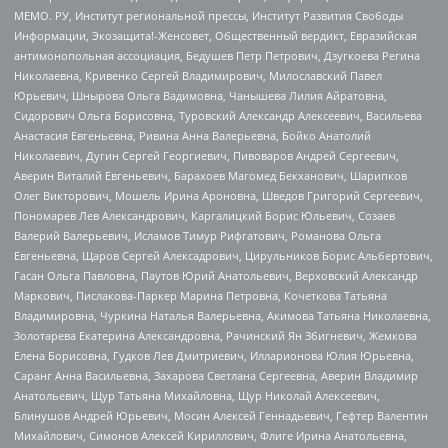
МЕМО. РУ, Институт региональной прессы, Институт Развития Свободы
Информации, Экозащита!-Женсовет, Общественный вердикт, Евразийская
антимонопольная ассоциация, Бедушев Петр Петрович, Дзугкоева Регина
Николаевна, Кривенко Сергей Владимирович, Милославский Павел
Юрьевич, Шнырова Ольга Вадимовна, Чанышева Лилия Айратовна,
Сидорович Ольга Борисовна, Туровский Александр Алексеевич, Васильева
Анастасия Евгеньевна, Ривина Анна Валерьевна, Бойко Анатолий
Николаевич, Дугин Сергей Георгиевич, Пивоваров Андрей Сергеевич,
Аверин Виталий Евгеньевич, Барахоев Магомед Бекханович, Шарипков
Олег Викторович, Мошель Ирина Ароновна, Шведов Григорий Сергеевич,
Пономарев Лев Александрович, Каргалицкий Борис Юльевич, Созаев
Валерий Валерьевич, Исламов Тимур Рифгатович, Романова Ольга
Евгеньевна, Щаров Сергей Алексадрович, Цирульников Борис Альбертович,
Гасан Ольга Павловна, Паутов Юрий Анатольевич, Верховский Александр
Маркович, Пислакова-Паркер Марина Петровна, Кочеткова Татьяна
Владимировна, Чуркина Наталья Валерьевна, Акимова Татьяна Николаевна,
Золотарева Екатерина Александровна, Рачинский Ян Збигневич, Жемкова
Елена Борисовна, Гудков Лев Дмитриевич, Илларионова Юлия Юрьевна,
Саранг Анна Васильевна, Захарова Светлана Сергеевна, Аверин Владимир
Анатольевич, Щур Татьяна Михайловна, Щур Николай Алексеевич,
Блинушов Андрей Юрьевич, Мосин Алексей Геннадьевич, Гефтер Валентин
Михайлович, Симонов Алексей Кириллович, Флиге Ирина Анатольевна,