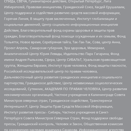
СПИДа, СВЕЧА, Гуманитарное действие, Открытый Петербург, Лига
Избирателей, Правовая инициатива, Гражданский Союз, Хасдей Ерушалаим,
Центр поддержки и содействия развитию средств массовой информации,
Горячая Линия, В защиту прав заключенных, Институт глобализации и
социальных движений, Центр социально-информационных инициатив
Действие, Благотворительный фонд охраны здоровья и защиты прав
граждан, Благотворительный фонд помощи осужденным и их семьям, Фонд
Тольятти, Новое время, Серебряная тайга, Так-Так-Так, Сова, центр Анна,
Проект Апрель, Самарская губерния, Эра здоровья, Мемориал,
Аналитический Центр Юрия Левады, Издательство Парк Гагарина, Фонд
имени Андрея Рылькова, Сфера, Центр СИБАЛЬТ, Уральская правозащитная
группа, Женщины Евразии, Институт прав человека, Фонд защиты гласности,
Российский исследовательский центр по правам человека,
Дальневосточный центр развития гражданских инициатив и социального
партнерства, Гражданское действие, Центр независимых социологических
исследований, Сутяжник, АКАДЕМИЯ ПО ПРАВАМ ЧЕЛОВЕКА, Центр развития
некоммерческих организаций, Частное учреждение в Калининграде Совета
Министров северных стран, Гражданское содействие, Трансперенси
Интернешнл-Р, Центр Защиты Прав Средств Массовой Информации,
Институт развития прессы - Сибирь, Частное учреждение в Санкт-
Петербурге Совета Министров Северных Стран, Фонд поддержки свободы
прессы, Гражданский контроль, Человек и Закон, Общественная комиссия
по сохранению наследия академика Сахарова, Информационное агентство