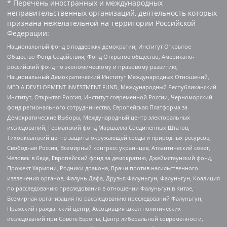
* Перечень иностранных и международных
неправительственных организаций, деятельность которых
признана нежелательной на территории Российской
Федерации:
Национальный фонд в поддержку демократии, Институт Открытое
Общество Фонд Содействия, Фонд Открытое общество, Американо-
российский фонд по экономическому и правовому развитию,
Национальный Демократический Институт Международных Отношений,
MEDIA DEVELOPMENT INVESTMENT FUND, Международный Республиканский
Институт, Открытая Россия, Институт современной России, Черноморский
фонд регионального сотрудничества, Европейская Платформа за
Демократические Выборы, Международный центр электоральных
исследований, Германский фонд Маршалла Соединенных Штатов,
Тихоокеанский центр защиты окружающей среды и природных ресурсов,
Свободная Россия, Всемирный конгресс украинцев, Атлантический совет,
Человек в беде, Европейский фонд за демократию, Джеймстаунский фонд,
Прожект Хармони, Родники дракона, Врачи против насильственного
извлечения органов, Фалунь Дафа, Друзья Фалуньгун, Фалуньгун, Коалиция
по расследованию преследования в отношении Фалуньгун в Китае,
Всемирная организация по расследованию преследований Фалуньгун,
Пражский гражданский центр, Ассоциация школ политических
исследований при Совете Европы, Центр либеральной современности,