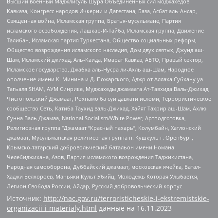
Высший военный Маджлисуль Шура Объединенных сил моджахедов
Кавказа, Конгресс народов Ичкерии и Дагестана, База, Асбат аль-Ансар,
Священная война, Исламская группа, Братья-мусульмане, Партия
исламского освобождения, Лашкар-И-Тайба, Исламская группа, Движение
Талибан, Исламская партия Туркестана, Общество социальных реформ,
Общество возрождения исламского наследия, Дом двух святых, Джунд аш-
Шам, Исламский джихад, Аль-Каида, Имарат Кавказ, АБТО, Правый сектор,
Исламское государство, Джабха аль-Нусра ли-Ахль аш-Шам, Народное
ополчение имени К. Минина и Д. Пожарского, Аджр от Аллаха Субхану уа
Тагьаля SHAM, АУМ Синрике, Муджахеды джамаата Ат-Тавхида Валь-Джихад,
Чистопольский Джамаат, Рохнамо ба суи давлати исломи, Террористическое
сообщество Сеть, Катиба Таухид валь-Джихад, Хайят Тахрир аш-Шам, Ахлю
Сунна Валь Джамаа, National Socialism/White Power, Артподготовка,
Религиозная группа “Джамаат “Красный пахарь”, Колумбайн, Хатлонский
джамаат, Мусульманская религиозная группа п. Кушкуль г. Оренбург,
Крымско-татарский добровольческий батальон имени Номана
Челебиджихана, Азов, Партия исламского возрождения Таджикистана,
Народная самооборона, Дуббайский джамаат, московская ячейка, Батал-
Хаджи Белхороев, Маньяки Культ Убийц, Молодёжь Которая Улыбается,
Легион Свобода России, Айдар, Русский добровольческий корпус
Источник:
http://nac.gov.ru/terroristicheskie-i-ekstremistskie-
organizacii-i-materialy.html
данные на
16.11.2023