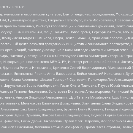
ого агента:
р немецкой и европейской культуры, Центр гендерных исследований, Фонд защи
ЧА, Гуманитарное действие, Открытый Петербург, Лига Избирателей, Правовая 
иту прав заключенных, Институт глобализации и социальных движений, Центр 
ужденным и их семьям, Фонд Тольятти, Новое время, Серебряная тайга, Так-Так-
, Фонд имени Андрея Рылькова, Сфера, Центр СИБАЛЬТ, Уральская правозащитна
невосточный центр развития гражданских инициатив и социального партнерства, 
 организаций, Частное учреждение в Калининграде Совета Министров северных 
бирь, Частное учреждение в Санкт-Петербурге Совета Министров Северных Стра
а, Информационное агентство МЕМО. РУ, Институт региональной прессы, Инсти
ч, Дзугкоева Регина Николаевна, Кривенко Сергей Владимирович, Милославски
настасия Евгеньевна, Ривина Анна Валерьевна, Бойко Анатолий Николаевич, Дуг
ошель Ирина Ароновна, Шведов Григорий Сергеевич, Пономарев Лев Александро
ч, Цирульников Борис Альбертович, Гасан Ольга Павловна, Паутов Юрий Анато
Акимова Татьяна Николаевна, Золотарева Екатерина Александровна, Рачинский Я
Сергеевна, Аверин Владимир Анатольевич, Щур Татьяна Михайловна, Щур Никола
Анатольевна, Мельникова Валентина Дмитриевна, Вититинова Елена Владимировн
 Алексеевна, Закс Елена Владимировна, Буртина Елена Юрьевна, Гендель Людмил
рохоров Вадим Юрьевич, Шахова Елена Владимировна, Подузов Сергей Васильеви
й Ефимович, Сухих Дарья Николаевна, Орлов Олег Петрович, Добровольская Анн
нсон Лев Семенович, Локшина Татьяна Иосифовна, Орлов Олег Петрович, Поляк