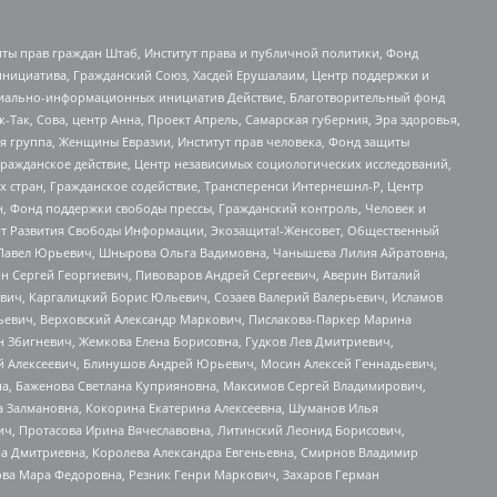
ты прав граждан Штаб, Институт права и публичной политики, Фонд
инициатива, Гражданский Союз, Хасдей Ерушалаим, Центр поддержки и
социально-информационных инициатив Действие, Благотворительный фонд
Так, Сова, центр Анна, Проект Апрель, Самарская губерния, Эра здоровья,
я группа, Женщины Евразии, Институт прав человека, Фонд защиты
Гражданское действие, Центр независимых социологических исследований,
стран, Гражданское содействие, Трансперенси Интернешнл-Р, Центр
н, Фонд поддержки свободы прессы, Гражданский контроль, Человек и
тут Развития Свободы Информации, Экозащита!-Женсовет, Общественный
й Павел Юрьевич, Шнырова Ольга Вадимовна, Чанышева Лилия Айратовна,
ин Сергей Георгиевич, Пивоваров Андрей Сергеевич, Аверин Виталий
вич, Каргалицкий Борис Юльевич, Созаев Валерий Валерьевич, Исламов
льевич, Верховский Александр Маркович, Пислакова-Паркер Марина
н Збигневич, Жемкова Елена Борисовна, Гудков Лев Дмитриевич,
й Алексеевич, Блинушов Андрей Юрьевич, Мосин Алексей Геннадьевич,
а, Баженова Светлана Куприяновна, Максимов Сергей Владимирович,
а Залмановна, Кокорина Екатерина Алексеевна, Шуманов Илья
ч, Протасова Ирина Вячеславовна, Литинский Леонид Борисович,
а Дмитриевна, Королева Александра Евгеньевна, Смирнов Владимир
ова Мара Федоровна, Резник Генри Маркович, Захаров Герман