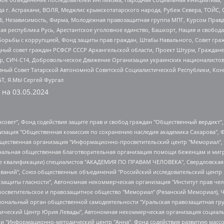
 г. Астрахани, ВОЛЯ, Меджлис крымскотатарского народа, Рубеж Севера, ТОЙС, 
6, Независимость, Фирма, Молодежная правозащитная группа МПГ, Курсом Правд
ая республика Русь, Арестантское уголовное единство, Башкорт, Нация и свобода,
орьбы с коррупцией, Фонд защиты прав граждан, Штабы Навального, Совет гражд
ный совет граждан РСФСР СССР Архангельской области, Проект Штурм, Граждане 
tsApp, СИЧ-С14, Добровольческое Движение Организации украинских националисто
ный Совет Татарской Автономной Советской Социалистической Республики, Кон
БТ, Я.МЫ Сергей Фургал
 на
03.05.2024
мная некоммерческая организация "Центр по работе с проблемой насилия "НАСИЛИЮ.НЕТ", Межрегиональный профессиональный союз работников здравоохранения "Альянс врачей", Юридическое лицо, зарегистрированное в Латвийской Республике, SIA "Medusa Project" (регистрационный номер 40103797863, дата регистрации 10.06.2014), Некоммерческая организация "Фонд по борьбе с коррупцией", Автономная некоммерческая организация "Институт права и публичной политики", Баданин Роман Сергеевич, Гликин Максим Александрович, Железнова Мария Михайловна, Лукьянова Юлия Сергеевна, Маетная Елизавета Витальевна, Маняхин Петр Борисович, Чуракова Ольга Владимировна, Ярош Юлия Петровна, Юридическое лицо "The Insider SIA", зарегистрированное в Риге, Латвийская Республика (дата регистрации 26.06.2015), являющееся администратором доменного имени интернет-издания "The Insider SIA", https://theins.ru, Постернак Алексей Евгеньевич, Рубин Михаил Аркадьевич, Анин Роман Александрович, Юридическое лицо Istories fonds, зарегистрированное в Латвийской Республике (регистрационный номер 50008295751, дата регистрации 24.02.2020), Великовский Дмитрий Александрович, Долинина Ирина Николаевна, Мароховская Алеся Алексеевна, Шлейнов Роман Юрьевич, Шмагун Олеся Валентиновна, Общество с ограниченной ответственностью "Альтаир 2021", Общество с ограниченной ответственностью "Вега 2021", Общество с ограниченной ответственностью "Главный редактор 2021", Общество с ограниченной ответственностью "Ромашки монолит", Важенков Артем Валерьевич, Ивановская областная общественная организация "Центр гендерных исследований", Гурман Юрий Альбертович, Медиапроект "ОВД-Инфо", Егоров Владимир Владимирович, Жилинский Владимир Александрович, Общество с ограниченной ответственностью "ЗП", Иванова София Юрьевна, Карезина Инна Павловна, Кильтау Екатерина Викторовна, Петров Алексей Викторович, Пискунов Сергей Евгеньевич, Смирнов Сергей Сергеевич, Тихонов Михаил Сергеевич, Общество с ограниченной ответственностью "ЖУРНАЛИСТ-ИНОСТРАННЫЙ АГЕНТ", Арапова Галина Юрьевна, Вольтская Татьяна Анатольевна, Американская компания "Mason G.E.S. Anonymous Foundation" (США), являющаяся владельцем интернет-издания https://mnews.world/, Компания "Stichting Bellingcat", зарегистрированная в Нидерландах (дата регистрации 11.07.2018), Захаров Андрей Вячеславович, Клепиковская Екатерина Дмитриевна, Общество с ограниченной ответственностью "МЕМО", Перл Роман Александрович, Симонов Евгений Алексеевич, Соловьева Елена Анатольевна, Сотников Даниил Владимирович, Сурначева Елизавета Дмитриевна, Автономная некоммерческая организация по защите прав человека и информированию населения "Якутия – Наше Мнение", Общество с ограниченной ответственностью "Москоу диджитал медиа", с 26.01.2023 Общество с ограниченной ответственностью "Чайка Белые сады", Ветошкина Валерия Валерьевна, Заговора Максим Александрович, Межрегиональное общественное движение "Российская ЛГБТ - сеть", Оленичев Максим Владимирович, Павлов Иван Юрьевич, Скворцова Елена Сергеевна, Общество с ограниченной ответственностью "Как бы инагент", Кочетков Игорь Викторович, Общество с ограниченной ответственностью "Честные выборы", Еланчик Олег Александрович, Общество с ограниченной ответственностью "Нобелевский призыв", Гималова Регина Эмилевна, Григорьев Андрей Валерьевич, Григорьева Алина Александровна, Ассоциация по содействию защите прав призывников, альтернативнослужащих и военнослужащих "Правозащитная группа "Гражданин.Армия.Право", Хисамова Регина Фаритовна, Автономная некоммерческая организация по реализации социально-правовых программ "Лилит", Дальн