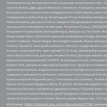
Свободная Россия, Всемирный конгресс украинцев, Атлантический совет, Ч
органов, Фалунь Дафа, Друзья Фалуньгун, Фалуньгун, Коалиция по рассле
Ассоциация школ политических исследований при Совете Европы, Центр ли
Оксфордский российский фонд, Фонд Будущее России, Компания свободы ин
Новое Поколение, Духовное Учебное Заведение Международный Библейский
организаций по наблюдению за выборами, Республика Польша, СВОБОДНЫЙ
Фонд имени Генриха Бёлля, Stichting Bellingcat, Bellingcat Ltd, The Inside
Макдональда-Лорье, Украинская национальная федерация Канады, Декабрис
комитет в Швеции, Проект Медуза, Фонд Андрея Сахарова, Форум свободной 
Solidarus, КрымSOS, Свободный университет, Институт государственного у
борьбы с коррупцией Инк, Завет церквей TCCN, Агора, Всемирный фонд при
имени Бориса Звозскова, Дом прав человека Тбилиси, Дом прав человека Ер
журналистов расследователей, АЛЛАТРА, За свободную Россию, Свободная Б
Комитет-2024, Центрально-Европейский университет, Центр восточноевроп
европейской политики, Академическая сеть Восточная Европа, Российский к
поддержки, Свободная Россия Берлин, Свободная Россия Северный Рейн-Вест
Крымскотатарский Ресурсный Центр, Глобальный союз IndustriALL, Russian E
Европы, Фонд имени Фридриха Эберта, XZ gGmbH, Мобильная академия поддержк
International Education, Антивоенное движение Антальи, Открытый диало
отношений им Нормана Патерсона, Центр Гражданских Свобод, Фонд Бориса
Прометей, Stop Occupation of Karelia, Вернись живым, Фридом Хаус, СОТА 
Источник:
https://minjust.gov.ru/ru/documents/7756/
данные