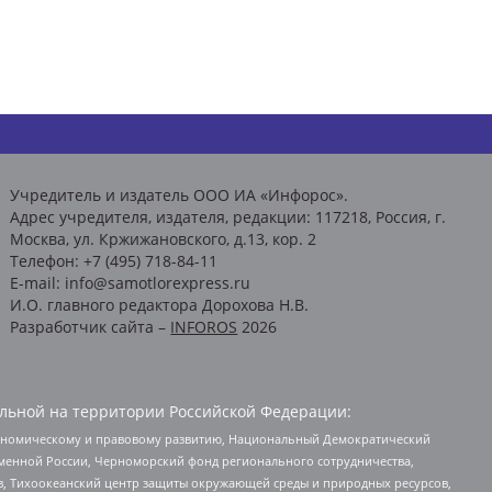
Учредитель и издатель ООО ИА «Инфорос».
Адрес учредителя, издателя, редакции: 117218, Россия, г.
Москва, ул. Кржижановского, д.13, кор. 2
Телефон: +7 (495) 718-84-11
E-mail: info@samotlorexpress.ru
И.О. главного редактора Дорохова Н.В.
Разработчик сайта –
INFOROS
2026
льной на территории Российской Федерации:
кономическому и правовому развитию, Национальный Демократический
менной России, Черноморский фонд регионального сотрудничества,
, Тихоокеанский центр защиты окружающей среды и природных ресурсов,