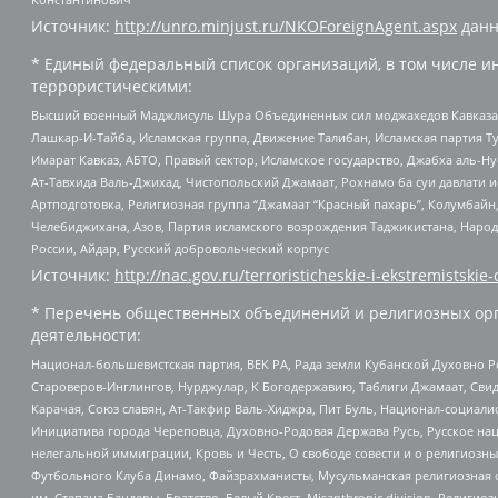
Источник:
http://unro.minjust.ru/NKOForeignAgent.aspx
данн
* Единый федеральный список организаций, в том числе и
террористическими:
Высший военный Маджлисуль Шура Объединенных сил моджахедов Кавказа, Ко
Лашкар-И-Тайба, Исламская группа, Движение Талибан, Исламская партия Т
Имарат Кавказ, АБТО, Правый сектор, Исламское государство, Джабха аль-
Ат-Тавхида Валь-Джихад, Чистопольский Джамаат, Рохнамо ба суи давлати и
Артподготовка, Религиозная группа “Джамаат “Красный пахарь”, Колумбайн
Челебиджихана, Азов, Партия исламского возрождения Таджикистана, Народ
России, Айдар, Русский добровольческий корпус
Источник:
http://nac.gov.ru/terroristicheskie-i-ekstremistskie-
* Перечень общественных объединений и религиозных орг
деятельности:
Национал-большевистская партия, ВЕК РА, Рада земли Кубанской Духовно
Староверов-Инглингов, Нурджулар, К Богодержавию, Таблиги Джамаат, Сви
Карачая, Союз славян, Ат-Такфир Валь-Хиджра, Пит Буль, Национал-социал
Инициатива города Череповца, Духовно-Родовая Держава Русь, Русское н
нелегальной иммиграции, Кровь и Честь, О свободе совести и о религиоз
Футбольного Клуба Динамо, Файзрахманисты, Мусульманская религиозная о
им. Степана Бандеры, Братство, Белый Крест, Misanthropic division, Рели