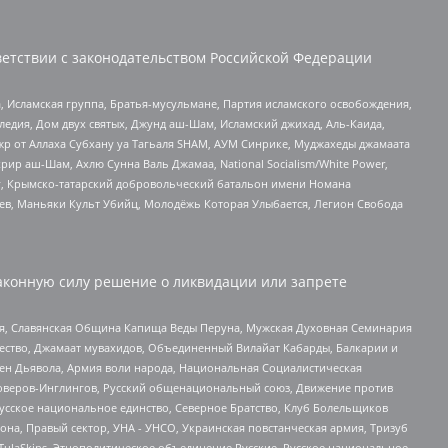
етствии с законодательством Российской Федерации
 Исламская группа, Братья-мусульмане, Партия исламского освобождения,
едия, Дом двух святых, Джунд аш-Шам, Исламский джихад, Аль-Каида,
жр от Аллаха Субхану уа Тагьаля SHAM, АУМ Синрике, Муджахеды джамаата
рир аш-Шам, Ахлю Сунна Валь Джамаа, National Socialism/White Power,
рг, Крымско-татарский добровольческий батальон имени Номана
оев, Маньяки Культ Убийц, Молодёжь Которая Улыбается, Легион Свобода
аконную силу решение о ликвидации или запрете
ья, Славянская Община Капища Веды Перуна, Мужская Духовная Семинария
щество, Джамаат мувахидов, Объединенный Вилайат Кабарды, Балкарии и
ден Дьявола, Армия воли народа, Национальная Социалистическая
роверов-Инглингов, Русский общенациональный союз, Движение против
усское национальное единство, Северное Братство, Клуб Болельщиков
а, Правый сектор, УНА - УНСО, Украинская повстанческая армия, Тризуб
 TulaSkins, Этнополитическое объединение Русские, Русское национальное