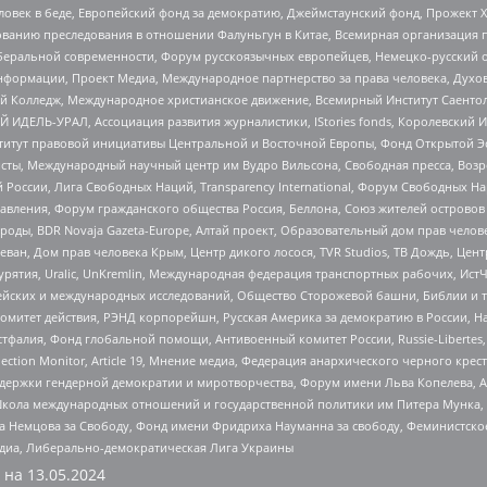
еловек в беде, Европейский фонд за демократию, Джеймстаунский фонд, Прожект
дованию преследования в отношении Фалуньгун в Китае, Всемирная организация 
беральной современности, Форум русскоязычных европейцев, Немецко-русский о
формации, Проект Медиа, Международное партнерство за права человека, Духов
 Колледж, Международное христианское движение, Всемирный Институт Саентол
 ИДЕЛЬ-УРАЛ, Ассоциация развития журналистики, IStories fonds, Королевск
r, Институт правовой инициативы Центральной и Восточной Европы, Фонд Открытой Э
ты, Международный научный центр им Вудро Вильсона, Свободная пресса, Возро
России, Лига Свободных Наций, Transparеncy International, Форум Свободных Н
правления, Форум гражданского общества Россия, Беллона, Союз жителей острово
роды, BDR Novaja Gazeta-Europe, Алтай проект, Образовательный дом прав челов
еван, Дом прав человека Крым, Центр дикого лосося, TVR Studios, ТВ Дождь, Це
урятия, Uralic, UnKremlin, Международная федерация транспортных рабочих, Ист
ейских и международных исследований, Общество Сторожевой башни, Библии и тр
омитет действия, РЭНД корпорейшн, Русская Америка за демократию в России, Н
фалия, Фонд глобальной помощи, Антивоенный комитет России, Russie-Libertes, L
lection Monitor, Article 19, Мнение медиа, Федерация анархического черного кр
и гендерной демократии и миротворчества, Форум имени Льва Копелева, American C
г, Школа международных отношений и государственной политики им Питера Мунка
 Немцова за Свободу, Фонд имени Фридриха Науманна за свободу, Феминистско
медиа, Либерально-демократическая Лига Украины
 на
13.05.2024