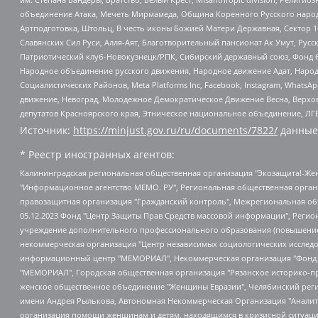
объединение Атака, Мечеть Мирмамеда, Община Коренного Русского народа
Артподготовка, Штольц, В честь иконы Божией Матери Державная, Сектор 1
Славянских Сил Руси, Алля-Аят, Благотворительный пансионат Ак Умут, Русск
Патриотический клуб-Новокузнецк/РПК, Сибирский державный союз, Фонд б
Народное объединение русского движения, Народное движение Адат, Народ
Социалистических Районов, Meta Platforms Inc, Facebook, Instagram, Wha
движение, Невоград, Молодежное Демократическое Движение Весна, Верхов
депутатов Красноярского края, Этническое национальное объединение, ЛГ
Источник:
https://minjust.gov.ru/ru/documents/7822/
данные
* Реестр иностранных агентов:
Калининградская региональная общественная организация "Экозащита!-Женсовет", Фонд содействия защите прав и свобод граждан "Общественный вердикт", Фонд "Институт Развития Свободы Информации", Частное учреждение "Информационное агентство МЕМО. РУ", Региональная общественная организация "Общественная комиссия по сохранению наследия академика Сахарова", Фонд поддержки свободы прессы, Санкт-Петербургская общественная правозащитная организация "Гражданский контроль", Межрегиональная общественная организация "Информационно-просветительский центр "Мемориал", Региональный Фонд "Центр Защиты Прав Средств Массовой Информации", с 05.12.2023 Фонд "Центр Защиты Прав Средств массовой информации", Региональная общественная благотворительная организация помощи беженцам и мигрантам "Гражданское содействие", Негосударственное образовательное учреждение дополнительного профессионального образования (повышение квалификации) специалистов "АКАДЕМИЯ ПО ПРАВАМ ЧЕЛОВЕКА", Свердловская региональная общественная организация "Сутяжник", Автономная некоммерческая организация "Центр независимых социологических исследований", Союз общественных объединений "Российский исследовательский центр по правам человека", Региональное общественное учреждение научно-информационный центр "МЕМОРИАЛ", Некоммерческая организация "Фонд защиты гласности", Автономная некоммерческая организация "Институт прав человека", Городская общественная организация "Екатеринбургское общество "МЕМОРИАЛ", Городская общественная организация "Рязанское историко-просветительское и правозащитное общество "Мемориал" (Рязанский Мемориал), Челябинский региональный орган общественной самодеятельности – женское общественное объединение "Женщины Евразии", Челябинский региональный орган общественной самодеятельности "Уральская правозащитная группа", Фонд содействия защите здоровья и социальной справедливости имени Андрея Рылькова, Автономная Некоммерческая Организация "Аналитический Центр Юрия Левады", Автономная некоммерческая организация социальной поддержки населения "Проект Апрель", Региональная общественная организация помощи женщинам и детям, находящимся в кризисной ситуации "Информационно-методический центр "Анна", Фонд содействия развитию массовых коммуникаций и правовому просвещению "Так-так-Так", Фонд содействия устойчивому развитию "Серебряная тайга", Свердловский региональный общественный фонд социальных проектов "Новое время", "Idel.Реалии", Кавказ.Реалии, Крым.Реалии, Телеканал Настоящее Время, Татаро-башкирская служба Радио Свобода (Azatliq Radiosi), Радио Свободная Европа/Радио Свобода (PCE/PC), "Сибирь.Реалии", "Фактограф", Благотворительный фонд помощи осужденным и их семьям, Автономная некоммерческая организация "Институт глобализации и социальных движений", Фонд "В защиту прав заключенных", Частное учреждение "Центр поддержки и содействия развитию средств массовой информации", Пензенский региональный общественный благотворительный фонд "Гражданский союз", "Север.Реалии", Некоммерческая организация Фонд "Правовая инициатива", Общество с ограниченной ответственностью "Радио Свободная Европа/Радио Свобода", Чешское информационное агентство "MEDIUM-ORIENT", Красноярская региональная общественная организация "Мы против СПИДа", Камалягин Денис Николаевич, Маркелов Сергей Евгеньевич, Пономарев Лев Александрович, Савицкая Людмила Алексеевна, Автоно