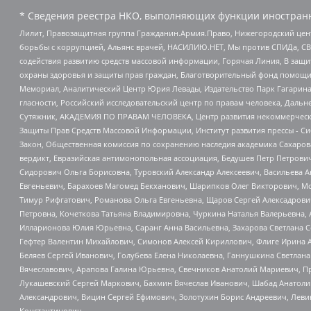
* Сведения реестра НКО, выполняющих функции иностранн
Лилит, Правозащитная группа Гражданин.Армия.Право, Нижегородский цент
борьбы с коррупцией, Альянс врачей, НАСИЛИЮ.НЕТ, Мы против СПИДа, СВЕ
содействия развитию средств массовой информации, Горячая Линия, В защ
охраны здоровья и защиты прав граждан, Благотворительный фонд помощи ос
Мемориал, Аналитический Центр Юрия Левады, Издательство Парк Гагарина
гласности, Российский исследовательский центр по правам человека, Даль
Сутяжник, АКАДЕМИЯ ПО ПРАВАМ ЧЕЛОВЕКА, Центр развития некоммерческих
Защиты Прав Средств Массовой Информации, Институт развития прессы - Си
Закон, Общественная комиссия по сохранению наследия академика Сахаров
вердикт, Евразийская антимонопольная ассоциация, Бедушев Петр Петрови
Сидорович Ольга Борисовна, Туровский Александр Алексеевич, Васильева А
Евгеньевич, Барахоев Магомед Бекханович, Шарипков Олег Викторович, М
Тимур Рифгатович, Романова Ольга Евгеньевна, Щаров Сергей Алексадрови
Петровна, Кочеткова Татьяна Владимировна, Чуркина Наталья Валерьевна, 
Илларионова Юлия Юрьевна, Саранг Анна Васильевна, Захарова Светлана 
Гефтер Валентин Михайлович, Симонов Алексей Кириллович, Флиге Ирина 
Беляев Сергей Иванович, Голубева Елена Николаевна, Ганнушкина Светлана
Вячеславович, Арапова Галина Юрьевна, Свечников Анатолий Мариевич, П
Лукашевский Сергей Маркович, Бахмин Вячеслав Иванович, Шабад Анатоли
Александрович, Вицин Сергей Ефимович, Золотухин Борис Андреевич, Леви
Константинович