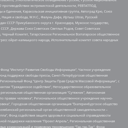
О противодействии экстремистской деятельности, РЕВТАТПОД,
ы и Единения, Каракольская инициативная группа, Автоград Крю, Союз
 Нация и свобода, W.H.С., Фалунь Дафа, Иртыш Ultras, Русский
ан СССР Прикубанского округа г. Краснодара, Мужское государство,
СССР, Держава Союз Советских Светлых Родов, Совет Советских
в, Черный Комитет, Татарстанское Региональное Всетатарское общественное
гресс ойрат-калмыцкого народа, Исполнительный комитет совета народных
евосточное общественное движение "Маяк", Санкт-Петербургская ЛГБТ-инициативная группа "Выход", Инициативная группа ЛГБТ+ "Реверс", Алексеев Андрей Викторович, Бекбулатова Таисия Львовна, Беляев Иван Михайлович, Владыкина Елена Сергеевна, Гельман Марат Александрович, Никульшина Вероника Юрьевна, Толоконникова Надежда Андреевна, Шендерович Виктор Анатольевич, Общество с ограниченной ответственностью "Данное сообщение", Общество с ограниченной ответственностью Издательский дом "Новая глава", Айнбиндер Александра Александровна, Московский комьюнити-центр для ЛГБТ+инициатив, Благотворительный фонд развития филантропии, Deutsche Welle (Германия, Kurt-Schumacher-Strasse 3, 53113 Bonn), Борзунова Мария Михайловна, Воробьев Виктор Викторович, Голубева Анна Львовна, Константинова Алла Михайловна, Малкова Ирина Владимировна, Мурадов Мурад Абдулгалимович, Осетинская Елизавета Николаевна, Понасенков Евгений Николаевич, Ганапольский Матвей Юрьевич, Киселев Евгений Алексеевич, Борухович Ирина Григорьевна, Дремин Иван Тимофеевич, Дубровский Дмитрий Викторович, Красноярская региональная общественная организация поддержки и развития альтернативных образовательных технологий и межкультурных коммуникаций "ИНТЕРРА", Маяковская Екатерина Алексеевна, Фейгин Марк Захарович, Филимонов Андрей Викторович, Дзугкоева Регина Николаевна, Доброхотов Роман Александрович, Дудь Юрий Александрович, Елкин Сергей Владимирович, Кругликов Кирилл Игоревич, Сабунаева Мария Леонидовна, Семенов Алексей Владимирович, Шаинян Карен Багратович, Шульман Екатерина Михайловна, Асафьев Артур Валерьевич, Вахштайн Виктор Семенович, Венедиктов Алексей Алексеевич, Лушникова Екатерина Евгеньевна, Волков Леонид Михайлович, Невзоров Александр Глебович, Пархоменко Сергей Борисович, Сироткин Ярослав Николаевич, Кара-Мурза Владимир Владимирович, Баранова Наталья Владимировна, Гозман Леонид Яковлевич, Кагарлицкий Борис Юльевич, Климарев Михаил Валерьевич, Милов Владимир Станиславович, Автономная некоммерческая организация Краснодарский центр современного искусства "Типография", Моргенштерн Алишер Тагирович, Соболь Любовь Эдуардовна, Общество с ограниченной ответственностью "ЛИЗА НОРМ", Каспаров Гарри Кимович, Ходорковский Михаил Борисович, Общество с ограниченной ответственностью "Апрельские тезисы", Данилович Ирина Брониславовна, Кашин Олег Владимирович, Петров Николай Владимирович, Пивоваров Алексей Владимирович, Соколов Михаил Владимирович, Цветкова Юлия Владимировна, Чичваркин Евгений Александрович, Комитет против пыток/Команда против пыток, Общество с ограниченной ответственностью "Первый научный", Общество с ограниченной ответственностью "Вертолет и ко", Белоцерковская Вероника Борисовна, Кац Максим Евгеньевич, Лазарева Татьяна Юрьевна, Шаведдинов Руслан Табризович, Яшин Илья Валерьевич, Общество с ограниченной ответственностью "Иноагент ААВ", Алешковский Дмитрий Петрович, Альбац Евгения Марковна, Быков Дмитрий Львович, Галямина Юлия Евгеньевна, Лойко Сергей Леонидович, Мартынов Кирилл Константинович, Медведев Сергей Александрович, Крашенинников Федор Геннадиевич, Гордеева Катерина Вл