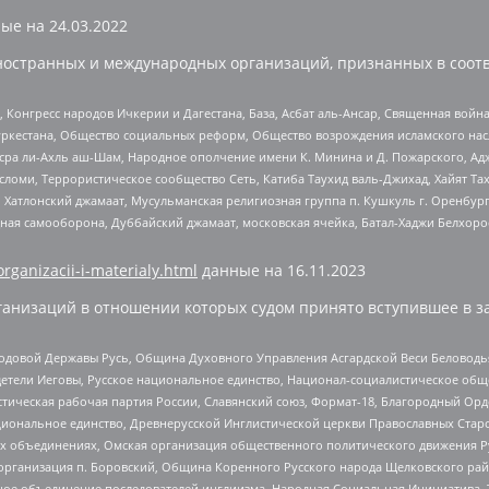
ые на
24.03.2022
ностранных и международных организаций, признанных в соотв
нгресс народов Ичкерии и Дагестана, База, Асбат аль-Ансар, Священная война,
уркестана, Общество социальных реформ, Общество возрождения исламского насл
Нусра ли-Ахль аш-Шам, Народное ополчение имени К. Минина и Д. Пожарского, Ад
сломи, Террористическое сообщество Сеть, Катиба Таухид валь-Джихад, Хайят Тах
, Хатлонский джамаат, Мусульманская религиозная группа п. Кушкуль г. Оренбу
ная самооборона, Дуббайский джамаат, московская ячейка, Батал-Хаджи Белхор
organizacii-i-materialy.html
данные на
16.11.2023
анизаций в отношении которых судом принято вступившее в з
 Родовой Державы Русь, Община Духовного Управления Асгардской Веси Беловод
детели Иеговы, Русское национальное единство, Национал-социалистическое об
истическая рабочая партия России, Славянский союз, Формат-18, Благородный Ор
ациональное единство, Древнерусской Инглистической церкви Православных Ста
ных объединениях, Омская организация общественного политического движения Р
рганизация п. Боровский, Община Коренного Русского народа Щелковского район
гиозное объединение последователей инглиизма, Народная Социальная Инициатива,