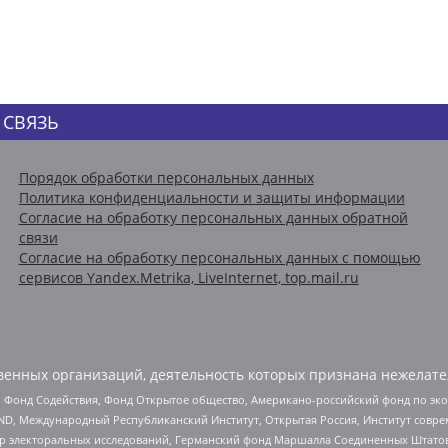
 СВЯЗЬ
Порядок обработки персональных данных
Политика конфиденциальности и защиты информации
Согласие на обработку персональных данных обратной
связи
Согласие на обработку персональных данных с помощью
сервисов Yandex.Metrika, LiveInternet, top.mail.ru
енных организаций, деятельность которых признана нежелате
 Фонд Содействия, Фонд Открытое общество, Американо-российский фонд по э
 Международный Республиканский Институт, Открытая Россия, Институт совре
р электоральных исследований, Германский фонд Маршалла Соединенных Штатов