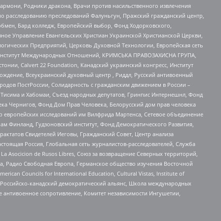
 Хармони, Родники дракона, Врачи против насильственного извлечения
по расследованию преследований Фалуньгун, Пражский гражданский центр,
бмен, Бард колледж, Европейский выбор, Фонд Ходорковского,
ное Управление Евангельских Христиан Украинской Христианской Церкви,
огических Предприятий, Церковь Духовной Технологии, Европейская сеть
ий Институт Международных Отношений, КРИМСЬКА ПРАВОЗАХИСНА ГРУПА,
стонии, Calvert 22 Foundation, Канадский украинский конгресс, Институт
ждение, Всеукраинский духовный центр , Риддл, Русский антивоенный
ародов ПостРоссии, Солидарность с гражданским движением в России –
в Тисима и Хабомаи, Съезд народных депутатов, Гринпис Интернешнл, Фонд
ека Чернигов, Фонд Дом Прав Человека, Белорусский дом прав человека
нтр европейских исследований им Вилфрида Мартенса, Сетевое объединение
Чам Финланд, Гудзоновский институт, Фонд Демократического Развития,
актатов Свидетелей Иеговы, Гражданский Совет, Центр анализа
астоящая Россия, Глобальная сеть журналистов-расследователей, Служба
a Asocicion de Rusos Libres, Союз за возвращение Северных территорий,
еста, Радио Свободная Европа, Германское общество изучения Восточной
ouncils for International Education, Cultural Vistas, Institute of
, Российско-канадский демократический альянс, Школа международных
е антивоенное сопротивление, Комитет независимости Ингушетии,