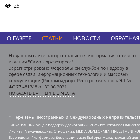
26
О ГАЗЕТЕ
СТАТЬИ
НОВОСТИ
ОБРАТНАЯ
На данном сайте распространяется информация сетевого
издания "Самотлор-экспресс".
Зарегистрировано Федеральной службой по надзору в
сфере связи, информационных технологий и массовых
коммуникаций (Роскомнадзор). Реестровая запись ЭЛ №
ФС 77 –81348 от 30.06.2021
ПОКАЗАТЬ БАННЕРНЫЕ МЕСТА
* Перечень иностранных и международных неправительств
Национальный фонд в поддержку демократии, Институт Открытое Общество
Институт Международных Отношений, MEDIA DEVELOPMENT INVESTMENT FUND,
Европейская Платформа за Демократические Выборы, Международный цент