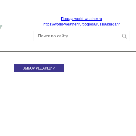
Погода world-weather.ru
https://world-weather.ru/pogoda/russia/kurgan/
ВЫБОР РЕДАКЦИИ