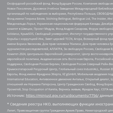
Оксфордский российский фонд, Фонд Будущее России, Компания свободы ин
Новое Поколение, Духовное Учебное Заведение Международный Библейский
организаций по наблюдению за выборами, Республика Польша, СВОБОДНЫЙ
Фонд имени Генриха Бёлля, Stichting Bellingcat, Bellingcat Ltd, The Inside
Макдональда-Лорье, Украинская национальная федерация Канады, Декабрис
комитет в Швеции, Проект Медуза, Фонд Андрея Сахарова, Форум свободной 
Solidarus, КрымSOS, Свободный университет, Институт государственного у
борьбы с коррупцией Инк, Завет церквей TCCN, Агора, Всемирный фонд при
имени Бориса Звозскова, Дом прав человека Тбилиси, Дом прав человека Ер
журналистов расследователей, АЛЛАТРА, За свободную Россию, Свободная Б
Комитет-2024, Центрально-Европейский университет, Центр восточноевроп
европейской политики, Академическая сеть Восточная Европа, Российский к
поддержки, Свободная Россия Берлин, Свободная Россия Северный Рейн-Вест
Крымскотатарский Ресурсный Центр, Глобальный союз IndustriALL, Russian E
Европы, Фонд имени Фридриха Эберта, XZ gGmbH, Мобильная академия поддержк
International Education, Антивоенное движение Антальи, Открытый диало
отношений им Нормана Патерсона, Центр Гражданских Свобод, Фонд Бориса
Прометей, Stop Occupation of Karelia, Вернись живым, Фридом Хаус, СОТА 
Источник:
https://minjust.gov.ru/ru/documents/7756/
данные
* Сведения реестра НКО, выполняющих функции иностранн
Лилит, Правозащитная группа Гражданин.Армия.Право, Нижегородский цент