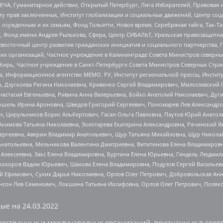
ЧА, Гуманитарное действие, Открытый Петербург, Лига Избирателей, Правовая 
иту прав заключенных, Институт глобализации и социальных движений, Центр 
ужденным и их семьям, Фонд Тольятти, Новое время, Серебряная тайга, Так-Так-
, Фонд имени Андрея Рылькова, Сфера, Центр СИБАЛЬТ, Уральская правозащитна
невосточный центр развития гражданских инициатив и социального партнерства, 
 организаций, Частное учреждение в Калининграде Совета Министров северных 
бирь, Частное учреждение в Санкт-Петербурге Совета Министров Северных Стра
а, Информационное агентство МЕМО. РУ, Институт региональной прессы, Инсти
ч, Дзугкоева Регина Николаевна, Кривенко Сергей Владимирович, Милославски
настасия Евгеньевна, Ривина Анна Валерьевна, Бойко Анатолий Николаевич, Дуг
ошель Ирина Ароновна, Шведов Григорий Сергеевич, Пономарев Лев Александро
ч, Цирульников Борис Альбертович, Гасан Ольга Павловна, Паутов Юрий Анато
Акимова Татьяна Николаевна, Золотарева Екатерина Александровна, Рачинский Я
Сергеевна, Аверин Владимир Анатольевич, Щур Татьяна Михайловна, Щур Никола
Анатольевна, Мельникова Валентина Дмитриевна, Вититинова Елена Владимировн
 Алексеевна, Закс Елена Владимировна, Буртина Елена Юрьевна, Гендель Людмил
рохоров Вадим Юрьевич, Шахова Елена Владимировна, Подузов Сергей Васильеви
й Ефимович, Сухих Дарья Николаевна, Орлов Олег Петрович, Добровольская Анн
нсон Лев Семенович, Локшина Татьяна Иосифовна, Орлов Олег Петрович, Поляк
ые на
24.03.2022
ностранных и международных организаций, признанных в соотв