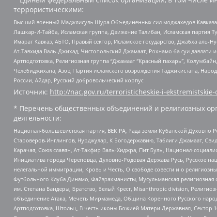
террористическими:
Высший военный Маджлисуль Шура Объединенных сил моджахедов Кавказа, Ко
Лашкар-И-Тайба, Исламская группа, Движение Талибан, Исламская партия Т
Имарат Кавказ, АБТО, Правый сектор, Исламское государство, Джабха аль-
Ат-Тавхида Валь-Джихад, Чистопольский Джамаат, Рохнамо ба суи давлати и
Артподготовка, Религиозная группа “Джамаат “Красный пахарь”, Колумбайн
Челебиджихана, Азов, Партия исламского возрождения Таджикистана, Народ
России, Айдар, Русский добровольческий корпус
Источник:
http://nac.gov.ru/terroristicheskie-i-ekstremistskie-
* Перечень общественных объединений и религиозных орг
деятельности:
Национал-большевистская партия, ВЕК РА, Рада земли Кубанской Духовно
Староверов-Инглингов, Нурджулар, К Богодержавию, Таблиги Джамаат, Сви
Карачая, Союз славян, Ат-Такфир Валь-Хиджра, Пит Буль, Национал-социал
Инициатива города Череповца, Духовно-Родовая Держава Русь, Русское н
нелегальной иммиграции, Кровь и Честь, О свободе совести и о религиоз
Футбольного Клуба Динамо, Файзрахманисты, Мусульманская религиозная о
им. Степана Бандеры, Братство, Белый Крест, Misanthropic division, Рели
объединение Атака, Мечеть Мирмамеда, Община Коренного Русского народа
Артподготовка, Штольц, В честь иконы Божией Матери Державная, Сектор 1