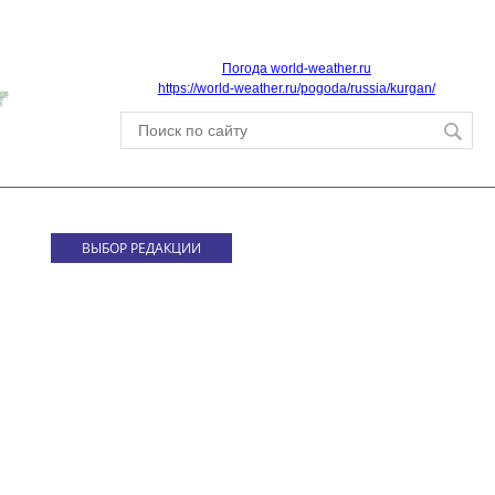
Погода world-weather.ru
https://world-weather.ru/pogoda/russia/kurgan/
ВЫБОР РЕДАКЦИИ