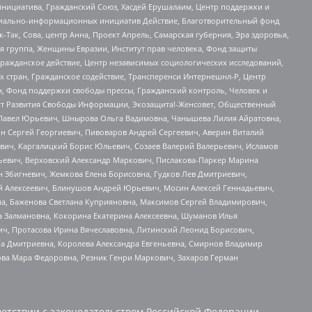
инициатива, Гражданский Союз, Хасдей Ерушалаим, Центр поддержки и
социально-информационных инициатив Действие, Благотворительный фонд
Так, Сова, центр Анна, Проект Апрель, Самарская губерния, Эра здоровья,
я группа, Женщины Евразии, Институт прав человека, Фонд защиты
Гражданское действие, Центр независимых социологических исследований,
стран, Гражданское содействие, Трансперенси Интернешнл-Р, Центр
н, Фонд поддержки свободы прессы, Гражданский контроль, Человек и
тут Развития Свободы Информации, Экозащита!-Женсовет, Общественный
й Павел Юрьевич, Шнырова Ольга Вадимовна, Чанышева Лилия Айратовна,
ин Сергей Георгиевич, Пивоваров Андрей Сергеевич, Аверин Виталий
вич, Каргалицкий Борис Юльевич, Созаев Валерий Валерьевич, Исламов
льевич, Верховский Александр Маркович, Пислакова-Паркер Марина
н Збигневич, Жемкова Елена Борисовна, Гудков Лев Дмитриевич,
й Алексеевич, Блинушов Андрей Юрьевич, Мосин Алексей Геннадьевич,
а, Баженова Светлана Куприяновна, Максимов Сергей Владимирович,
а Залмановна, Кокорина Екатерина Алексеевна, Шуманов Илья
ч, Протасова Ирина Вячеславовна, Литинский Леонид Борисович,
а Дмитриевна, Королева Александра Евгеньевна, Смирнов Владимир
ова Мара Федоровна, Резник Генри Маркович, Захаров Герман
етствии с законодательством Российской Федерации