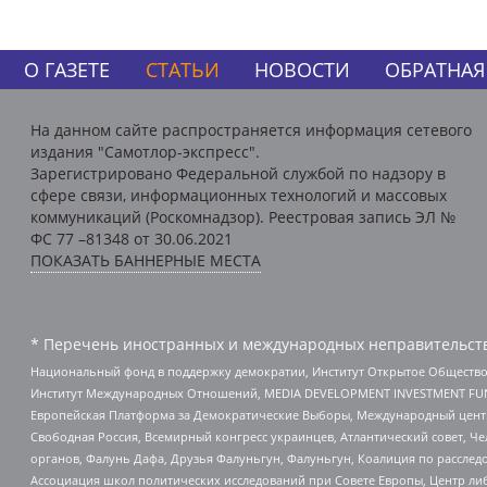
О ГАЗЕТЕ
СТАТЬИ
НОВОСТИ
ОБРАТНАЯ
На данном сайте распространяется информация сетевого
издания "Самотлор-экспресс".
Зарегистрировано Федеральной службой по надзору в
сфере связи, информационных технологий и массовых
коммуникаций (Роскомнадзор). Реестровая запись ЭЛ №
ФС 77 –81348 от 30.06.2021
ПОКАЗАТЬ БАННЕРНЫЕ МЕСТА
* Перечень иностранных и международных неправительств
Национальный фонд в поддержку демократии, Институт Открытое Общество
Институт Международных Отношений, MEDIA DEVELOPMENT INVESTMENT FUND,
Европейская Платформа за Демократические Выборы, Международный цент
Свободная Россия, Всемирный конгресс украинцев, Атлантический совет, Ч
органов, Фалунь Дафа, Друзья Фалуньгун, Фалуньгун, Коалиция по рассле
Ассоциация школ политических исследований при Совете Европы, Центр ли