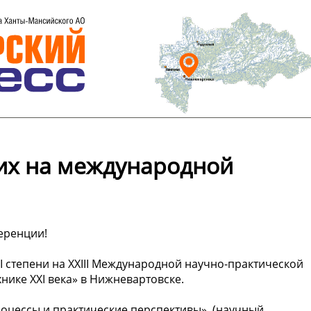
их на международной
еренции!
II степени на XXIII Международной научно-практической
ике XXI века» в Нижневартовске.
оцессы и практические перспективы» ️ (научный