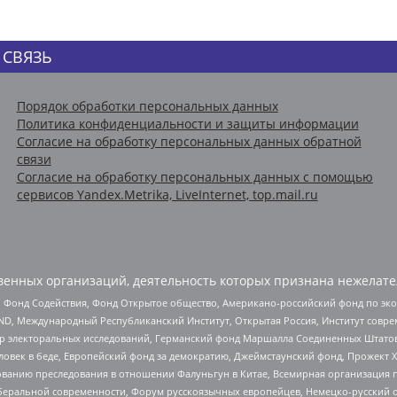
 СВЯЗЬ
Порядок обработки персональных данных
Политика конфиденциальности и защиты информации
Согласие на обработку персональных данных обратной
связи
Согласие на обработку персональных данных с помощью
сервисов Yandex.Metrika, LiveInternet, top.mail.ru
енных организаций, деятельность которых признана нежелате
 Фонд Содействия, Фонд Открытое общество, Американо-российский фонд по э
 Международный Республиканский Институт, Открытая Россия, Институт совре
р электоральных исследований, Германский фонд Маршалла Соединенных Штатов
еловек в беде, Европейский фонд за демократию, Джеймстаунский фонд, Прожект
дованию преследования в отношении Фалуньгун в Китае, Всемирная организация 
беральной современности, Форум русскоязычных европейцев, Немецко-русский о