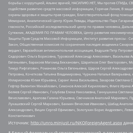
борьбы с коррупцией, Альянс врачей, НАСИЛИЮ.НЕТ, Мы против СПИДа, СВЕ
содействия развитию средств массовой информации, Горячая Линия, В защ
охраны здоровья и защиты прав граждан, Благотворительный фонд помощи ос
Мемориал, Аналитический Центр Юрия Левады, Издательство Парк Гагарина
гласности, Российский исследовательский центр по правам человека, Даль
Сутяжник, АКАДЕМИЯ ПО ПРАВАМ ЧЕЛОВЕКА, Центр развития некоммерческих
Защиты Прав Средств Массовой Информации, Институт развития прессы - Си
Закон, Общественная комиссия по сохранению наследия академика Сахаров
вердикт, Евразийская антимонопольная ассоциация, Бедушев Петр Петрови
Сидорович Ольга Борисовна, Туровский Александр Алексеевич, Васильева А
Евгеньевич, Барахоев Магомед Бекханович, Шарипков Олег Викторович, М
Тимур Рифгатович, Романова Ольга Евгеньевна, Щаров Сергей Алексадрови
Петровна, Кочеткова Татьяна Владимировна, Чуркина Наталья Валерьевна, 
Илларионова Юлия Юрьевна, Саранг Анна Васильевна, Захарова Светлана 
Гефтер Валентин Михайлович, Симонов Алексей Кириллович, Флиге Ирина 
Беляев Сергей Иванович, Голубева Елена Николаевна, Ганнушкина Светлана
Вячеславович, Арапова Галина Юрьевна, Свечников Анатолий Мариевич, П
Лукашевский Сергей Маркович, Бахмин Вячеслав Иванович, Шабад Анатоли
Александрович, Вицин Сергей Ефимович, Золотухин Борис Андреевич, Леви
Константинович
Источник:
http://unro.minjust.ru/NKOForeignAgent.aspx
данн
* Единый федеральный список организаций, в том числе и