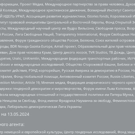
формации, Проект Медиа, Международное партнерство за права человека, Духов
 Колледж, Международное христианское движение, Всемирный Институт Саентол
 ИДЕЛЬ-УРАЛ, Ассоциация развития журналистики, IStories fonds, Королевск
r, Институт правовой инициативы Центральной и Восточной Европы, Фонд Открытой Э
ты, Международный научный центр им Вудро Вильсона, Свободная пресса, Возро
России, Лига Свободных Наций, Transparеncy International, Форум Свободных Н
правления, Форум гражданского общества Россия, Беллона, Союз жителей острово
роды, BDR Novaja Gazeta-Europe, Алтай проект, Образовательный дом прав челов
еван, Дом прав человека Крым, Центр дикого лосося, TVR Studios, ТВ Дождь, Це
урятия, Uralic, UnKremlin, Международная федерация транспортных рабочих, Ист
ейских и международных исследований, Общество Сторожевой башни, Библии и тр
омитет действия, РЭНД корпорейшн, Русская Америка за демократию в России, Н
фалия, Фонд глобальной помощи, Антивоенный комитет России, Russie-Libertes, L
lection Monitor, Article 19, Мнение медиа, Федерация анархического черного кр
и гендерной демократии и миротворчества, Форум имени Льва Копелева, American C
г, Школа международных отношений и государственной политики им Питера Мунка
 Немцова за Свободу, Фонд имени Фридриха Науманна за свободу, Феминистско
медиа, Либерально-демократическая Лига Украины
 на
13.05.2024
ого агента:
р немецкой и европейской культуры, Центр гендерных исследований, Фонд защи