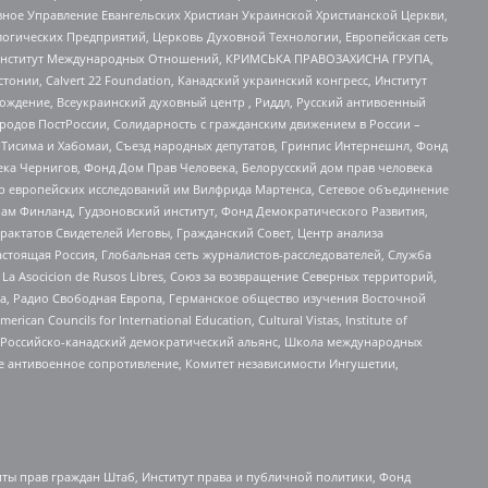
ное Управление Евангельских Христиан Украинской Христианской Церкви,
огических Предприятий, Церковь Духовной Технологии, Европейская сеть
ий Институт Международных Отношений, КРИМСЬКА ПРАВОЗАХИСНА ГРУПА,
стонии, Calvert 22 Foundation, Канадский украинский конгресс, Институт
ждение, Всеукраинский духовный центр , Риддл, Русский антивоенный
ародов ПостРоссии, Солидарность с гражданским движением в России –
в Тисима и Хабомаи, Съезд народных депутатов, Гринпис Интернешнл, Фонд
ека Чернигов, Фонд Дом Прав Человека, Белорусский дом прав человека
нтр европейских исследований им Вилфрида Мартенса, Сетевое объединение
Чам Финланд, Гудзоновский институт, Фонд Демократического Развития,
актатов Свидетелей Иеговы, Гражданский Совет, Центр анализа
астоящая Россия, Глобальная сеть журналистов-расследователей, Служба
a Asocicion de Rusos Libres, Союз за возвращение Северных территорий,
еста, Радио Свободная Европа, Германское общество изучения Восточной
ouncils for International Education, Cultural Vistas, Institute of
, Российско-канадский демократический альянс, Школа международных
е антивоенное сопротивление, Комитет независимости Ингушетии,
ты прав граждан Штаб, Институт права и публичной политики, Фонд