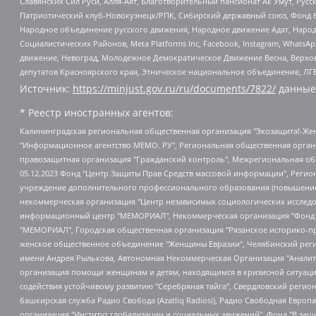
Славянских Сил Руси, Алля-Аят, Благотворительный пансионат Ак Умут, Русск
Патриотический клуб-Новокузнецк/РПК, Сибирский державный союз, Фонд б
Народное объединение русского движения, Народное движение Адат, Народ
Социалистических Районов, Meta Platforms Inc, Facebook, Instagram, Wha
движение, Невоград, Молодежное Демократическое Движение Весна, Верхов
депутатов Красноярского края, Этническое национальное объединение, ЛГ
Источник:
https://minjust.gov.ru/ru/documents/7822/
данные
* Реестр иностранных агентов:
Калининградская региональная общественная организация "Экозащита!-Женсовет", Фонд содействия защите прав и свобод граждан "Общественный вердикт", Фонд "Институт Развития Свободы Информации", Частное учреждение "Информационное агентство МЕМО. РУ", Региональная общественная организация "Общественная комиссия по сохранению наследия академика Сахарова", Фонд поддержки свободы прессы, Санкт-Петербургская общественная правозащитная организация "Гражданский контроль", Межрегиональная общественная организация "Информационно-просветительский центр "Мемориал", Региональный Фонд "Центр Защиты Прав Средств Массовой Информации", с 05.12.2023 Фонд "Центр Защиты Прав Средств массовой информации", Региональная общественная благотворительная организация помощи беженцам и мигрантам "Гражданское содействие", Негосударственное образовательное учреждение дополнительного профессионального образования (повышение квалификации) специалистов "АКАДЕМИЯ ПО ПРАВАМ ЧЕЛОВЕКА", Свердловская региональная общественная организация "Сутяжник", Автономная некоммерческая организация "Центр независимых социологических исследований", Союз общественных объединений "Российский исследовательский центр по правам человека", Региональное общественное учреждение научно-информационный центр "МЕМОРИАЛ", Некоммерческая организация "Фонд защиты гласности", Автономная некоммерческая организация "Институт прав человека", Городская общественная организация "Екатеринбургское общество "МЕМОРИАЛ", Городская общественная организация "Рязанское историко-просветительское и правозащитное общество "Мемориал" (Рязанский Мемориал), Челябинский региональный орган общественной самодеятельности – женское общественное объединение "Женщины Евразии", Челябинский региональный орган общественной самодеятельности "Уральская правозащитная группа", Фонд содействия защите здоровья и социальной справедливости имени Андрея Рылькова, Автономная Некоммерческая Организация "Аналитический Центр Юрия Левады", Автономная некоммерческая организация социальной поддержки населения "Проект Апрель", Региональная общественная организация помощи женщинам и детям, находящимся в кризисной ситуации "Информационно-методический центр "Анна", Фонд содействия развитию массовых коммуникаций и правовому просвещению "Так-так-Так", Фонд содействия устойчивому развитию "Серебряная тайга", Свердловский региональный общественный фонд социальных проектов "Новое время", "Idel.Реалии", Кавказ.Реалии, Крым.Реалии, Телеканал Настоящее Время, Татаро-башкирская служба Радио Свобода (Azatliq Radiosi), Радио Свободная Европа/Радио Свобода (PCE/PC), "Сибирь.Реалии", "Фактограф", Благотворительный фонд помощи осужденным и их семьям, Автономная некоммерческая организация "Институт глобализации и социальных движений", Фонд "В защиту прав заключенных", Частное учреждение "Центр поддержки и содействия развитию средств массовой информации", Пензенский региональный общественный благотворительный фонд "Гражданский союз", "Север.Реалии", Некоммерческая организация Фонд "Правовая инициатива", Общество с ограниченной ответственностью "Радио Свободная Европа/Радио Свобода", Чешское информационное агентство "MEDIUM-ORIENT", Красноярская региональная общественная организация "Мы против СПИДа", Камалягин Денис Николаевич, Маркелов Сергей Евгеньевич, Пономарев Лев Александрович, Савицкая Людмила Алексеевна, Автоно