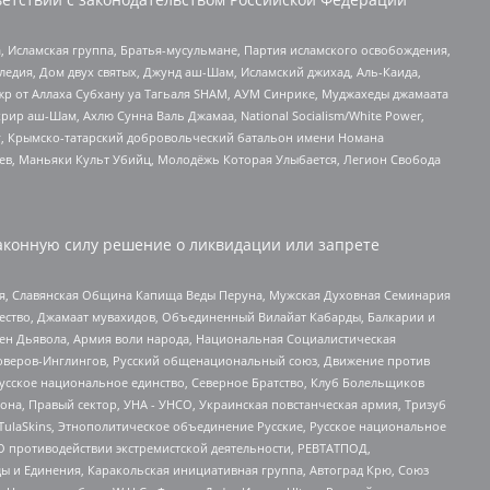
 Исламская группа, Братья-мусульмане, Партия исламского освобождения,
едия, Дом двух святых, Джунд аш-Шам, Исламский джихад, Аль-Каида,
жр от Аллаха Субхану уа Тагьаля SHAM, АУМ Синрике, Муджахеды джамаата
рир аш-Шам, Ахлю Сунна Валь Джамаа, National Socialism/White Power,
рг, Крымско-татарский добровольческий батальон имени Номана
оев, Маньяки Культ Убийц, Молодёжь Которая Улыбается, Легион Свобода
аконную силу решение о ликвидации или запрете
ья, Славянская Община Капища Веды Перуна, Мужская Духовная Семинария
щество, Джамаат мувахидов, Объединенный Вилайат Кабарды, Балкарии и
ден Дьявола, Армия воли народа, Национальная Социалистическая
роверов-Инглингов, Русский общенациональный союз, Движение против
усское национальное единство, Северное Братство, Клуб Болельщиков
а, Правый сектор, УНА - УНСО, Украинская повстанческая армия, Тризуб
 TulaSkins, Этнополитическое объединение Русские, Русское национальное
О противодействии экстремистской деятельности, РЕВТАТПОД,
ы и Единения, Каракольская инициативная группа, Автоград Крю, Союз