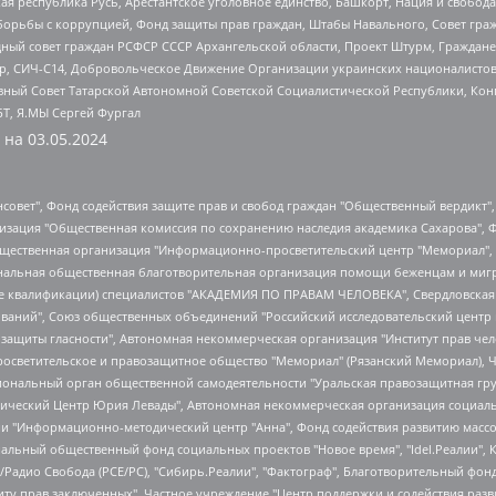
ая республика Русь, Арестантское уголовное единство, Башкорт, Нация и свобода,
орьбы с коррупцией, Фонд защиты прав граждан, Штабы Навального, Совет гражд
ный совет граждан РСФСР СССР Архангельской области, Проект Штурм, Граждане 
tsApp, СИЧ-С14, Добровольческое Движение Организации украинских националисто
ный Совет Татарской Автономной Советской Социалистической Республики, Кон
БТ, Я.МЫ Сергей Фургал
 на
03.05.2024
мная некоммерческая организация "Центр по работе с проблемой насилия "НАСИЛИЮ.НЕТ", Межрегиональный профессиональный союз работников здравоохранения "Альянс врачей", Юридическое лицо, зарегистрированное в Латвийской Республике, SIA "Medusa Project" (регистрационный номер 40103797863, дата регистрации 10.06.2014), Некоммерческая организация "Фонд по борьбе с коррупцией", Автономная некоммерческая организация "Институт права и публичной политики", Баданин Роман Сергеевич, Гликин Максим Александрович, Железнова Мария Михайловна, Лукьянова Юлия Сергеевна, Маетная Елизавета Витальевна, Маняхин Петр Борисович, Чуракова Ольга Владимировна, Ярош Юлия Петровна, Юридическое лицо "The Insider SIA", зарегистрированное в Риге, Латвийская Республика (дата регистрации 26.06.2015), являющееся администратором доменного имени интернет-издания "The Insider SIA", https://theins.ru, Постернак Алексей Евгеньевич, Рубин Михаил Аркадьевич, Анин Роман Александрович, Юридическое лицо Istories fonds, зарегистрированное в Латвийской Республике (регистрационный номер 50008295751, дата регистрации 24.02.2020), Великовский Дмитрий Александрович, Долинина Ирина Николаевна, Мароховская Алеся Алексеевна, Шлейнов Роман Юрьевич, Шмагун Олеся Валентиновна, Общество с ограниченной ответственностью "Альтаир 2021", Общество с ограниченной ответственностью "Вега 2021", Общество с ограниченной ответственностью "Главный редактор 2021", Общество с ограниченной ответственностью "Ромашки монолит", Важенков Артем Валерьевич, Ивановская областная общественная организация "Центр гендерных исследований", Гурман Юрий Альбертович, Медиапроект "ОВД-Инфо", Егоров Владимир Владимирович, Жилинский Владимир Александрович, Общество с ограниченной ответственностью "ЗП", Иванова София Юрьевна, Карезина Инна Павловна, Кильтау Екатерина Викторовна, Петров Алексей Викторович, Пискунов Сергей Евгеньевич, Смирнов Сергей Сергеевич, Тихонов Михаил Сергеевич, Общество с ограниченной ответственностью "ЖУРНАЛИСТ-ИНОСТРАННЫЙ АГЕНТ", Арапова Галина Юрьевна, Вольтская Татьяна Анатольевна, Американская компания "Mason G.E.S. Anonymous Foundation" (США), являющаяся владельцем интернет-издания https://mnews.world/, Компания "Stichting Bellingcat", зарегистрированная в Нидерландах (дата регистрации 11.07.2018), Захаров Андрей Вячеславович, Клепиковская Екатерина Дмитриевна, Общество с ограниченной ответственностью "МЕМО", Перл Роман Александрович, Симонов Евгений Алексеевич, Соловьева Елена Анатольевна, Сотников Даниил Владимирович, Сурначева Елизавета Дмитриевна, Автономная некоммерческая организация по защите прав человека и информированию населения "Якутия – Наше Мнение", Общество с ограниченной ответственностью "Москоу диджитал медиа", с 26.01.2023 Общество с ограниченной ответственностью "Чайка Белые сады", Ветошкина Валерия Валерьевна, Заговора Максим Александрович, Межрегиональное общественное движение "Российская ЛГБТ - сеть", Оленичев Максим Владимирович, Павлов Иван Юрьевич, Скворцова Елена Сергеевна, Общество с ограниченной ответственностью "Как бы инагент", Кочетков Игорь Викторович, Общество с ограниченной ответственностью "Честные выборы", Еланчик Олег Александрович, Общество с ограниченной ответственностью "Нобелевский призыв", Гималова Регина Эмилевна, Григорьев Андрей Валерьевич, Григорьева Алина Александровна, Ассоциация по содействию защите прав призывников, альтернативнослужащих и военнослужащих "Правозащитная группа "Гражданин.Армия.Право", Хисамова Регина Фаритовна, Автономная некоммерческая организация по реализации социально-правовых программ "Лилит", Дальн