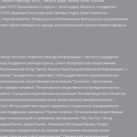
 Нация и свобода, W.H.С., Фалунь Дафа, Иртыш Ultras, Русский
ан СССР Прикубанского округа г. Краснодара, Мужское государство,
СССР, Держава Союз Советских Светлых Родов, Совет Советских
в, Черный Комитет, Татарстанское Региональное Всетатарское общественное
гресс ойрат-калмыцкого народа, Исполнительный комитет совета народных
евосточное общественное движение "Маяк", Санкт-Петербургская ЛГБТ-инициативная группа "Выход", Инициативная группа ЛГБТ+ "Реверс", Алексеев Андрей Викторович, Бекбулатова Таисия Львовна, Беляев Иван Михайлович, Владыкина Елена Сергеевна, Гельман Марат Александрович, Никульшина Вероника Юрьевна, Толоконникова Надежда Андреевна, Шендерович Виктор Анатольевич, Общество с ограниченной ответственностью "Данное сообщение", Общество с ограниченной ответственностью Издательский дом "Новая глава", Айнбиндер Александра Александровна, Московский комьюнити-центр для ЛГБТ+инициатив, Благотворительный фонд развития филантропии, Deutsche Welle (Германия, Kurt-Schumacher-Strasse 3, 53113 Bonn), Борзунова Мария Михайловна, Воробьев Виктор Викторович, Голубева Анна Львовна, Константинова Алла Михайловна, Малкова Ирина Владимировна, Мурадов Мурад Абдулгалимович, Осетинская Елизавета Николаевна, Понасенков Евгений Николаевич, Ганапольский Матвей Юрьевич, Киселев Евгений Алексеевич, Борухович Ирина Григорьевна, Дремин Иван Тимофеевич, Дубровский Дмитрий Викторович, Красноярская региональная общественная организация поддержки и развития альтернативных образовательных технологий и межкультурных коммуникаций "ИНТЕРРА", Маяковская Екатерина Алексеевна, Фейгин Марк Захарович, Филимонов Андрей Викторович, Дзугкоева Регина Николаевна, Доброхотов Роман Александрович, Дудь Юрий Александрович, Елкин Сергей Владимирович, Кругликов Кирилл Игоревич, Сабунаева Мария Леонидовна, Семенов Алексей Владимирович, Шаинян Карен Багратович, Шульман Екатерина Михайловна, Асафьев Артур Валерьевич, Вахштайн Виктор Семенович, Венедиктов Алексей Алексеевич, Лушникова Екатерина Евгеньевна, Волков Леонид Михайлович, Невзоров Александр Глебович, Пархоменко Сергей Борисович, Сироткин Ярослав Николаевич, Кара-Мурза Владимир Владимирович, Баранова Наталья Владимировна, Гозман Леонид Яковлевич, Кагарлицкий Борис Юльевич, Климарев Михаил Валерьевич, Милов Владимир Станиславович, Автономная некоммерческая организация Краснодарский центр современного искусства "Типография", Моргенштерн Алишер Тагирович, Соболь Любовь Эдуардовна, Общество с ограниченной ответственностью "ЛИЗА НОРМ", Каспаров Гарри Кимович, Ходорковский Михаил Борисович, Общество с ограниченной ответственностью "Апрельские тезисы", Данилович Ирина Брониславовна, Кашин Олег Владимирович, Петров Николай Владимирович, Пивоваров Алексей Владимирович, Соколов Михаил Владимирович, Цветкова Юлия Владимировна, Чичваркин Евгений Александрович, Комитет против пыток/Команда против пыток, Общество с ограниченной ответственностью "Первый научный", Общество с ограниченной ответственностью "Вертолет и ко", Белоцерковская Вероника Борисовна, Кац Максим Евгеньевич, Лазарева Татьяна Юрьевна, Шаведдинов Руслан Табризович, Яшин Илья Валерьевич, Общество с ограниченной ответственностью "Иноагент ААВ", Алешковский Дмитрий Петрович, Альбац Евгения Марковна, Быков Дмитрий Львович, Галямина Юлия Евгеньевна, Лойко Сергей Леонидович, Мартынов Кирилл Константинович, Медведев Сергей Александрович, Крашенинников Федор Геннадиевич, Гордеева Катерина Вл