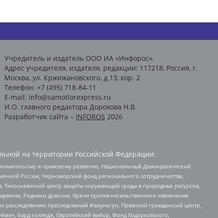
Учредитель и издатель ООО ИА «Инфорос».
Адрес учредителя, издателя, редакции: 117218, Россия, г.
Москва, ул. Кржижановского, д.13, кор. 2
Телефон: +7 (495) 718-84-11
E-mail: info@samotlorexpress.ru
И.О. главного редактора Дорохова Н.В.
Разработчик сайта –
INFOROS
2026
льной на территории Российской Федерации:
кономическому и правовому развитию, Национальный Демократический
менной России, Черноморский фонд регионального сотрудничества,
, Тихоокеанский центр защиты окружающей среды и природных ресурсов,
 Хармони, Родники дракона, Врачи против насильственного извлечения
по расследованию преследований Фалуньгун, Пражский гражданский центр,
бмен, Бард колледж, Европейский выбор, Фонд Ходорковского,