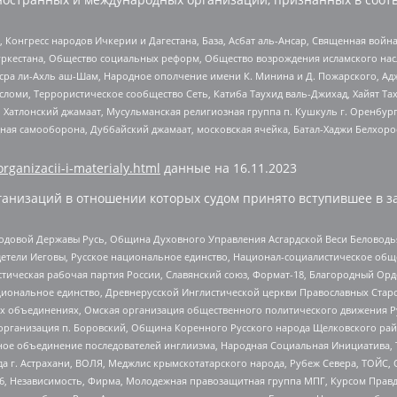
нгресс народов Ичкерии и Дагестана, База, Асбат аль-Ансар, Священная война,
уркестана, Общество социальных реформ, Общество возрождения исламского насл
Нусра ли-Ахль аш-Шам, Народное ополчение имени К. Минина и Д. Пожарского, Ад
сломи, Террористическое сообщество Сеть, Катиба Таухид валь-Джихад, Хайят Тах
, Хатлонский джамаат, Мусульманская религиозная группа п. Кушкуль г. Оренбу
ная самооборона, Дуббайский джамаат, московская ячейка, Батал-Хаджи Белхор
organizacii-i-materialy.html
данные на
16.11.2023
анизаций в отношении которых судом принято вступившее в з
 Родовой Державы Русь, Община Духовного Управления Асгардской Веси Беловод
детели Иеговы, Русское национальное единство, Национал-социалистическое об
истическая рабочая партия России, Славянский союз, Формат-18, Благородный Ор
ациональное единство, Древнерусской Инглистической церкви Православных Ста
ных объединениях, Омская организация общественного политического движения Р
рганизация п. Боровский, Община Коренного Русского народа Щелковского район
гиозное объединение последователей инглиизма, Народная Социальная Инициатива,
 г. Астрахани, ВОЛЯ, Меджлис крымскотатарского народа, Рубеж Севера, ТОЙС, 
6, Независимость, Фирма, Молодежная правозащитная группа МПГ, Курсом Правд