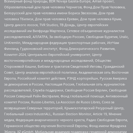
Всемирный фонд природы, BDR Novaja Gazeta-Europe, Алтай проект,
Образовательный дом прав человека Чернигов, Фонд Дом Прав Человека,
Белорусский дом прав человека имени Бориса Звозскова, Дом прав
человека Тбилиси, Дом прав человека Ереван, Дом прав человека Крым,
Центр дикого лосося, TVR Studios, ТВ Дождь, Центр европейских
исследований им Вилфрида Мартенса, Сетевое объединение журналистов
расследователей, АЛЛАТРА, За свободную Россию, Свободная Бурятия, Uralic,
UnKremlin, Международная федерация транспортных рабочих, ИстЧам
Финланд, Гудзоновский институт, Фонд Демократического Развития,
Комитет-2024, Центрально-Европейский университет, Центр
восточноевропейских и международных исследований, Общество
Сторожевой башни, Библии и трактатов Свидетелей Иеговы, Гражданский
Совет, Центр анализа европейской политики, Академическая сеть Восточная
Европа, Российский комитет действия, РЭНД корпорейшн, Русская Америка
за демократию в России, Настоящая Россия, Глобальная сеть журналистов-
расследователей, Служба поддержки, Свободная Россия Берлин, Свободная
Россия Северный Рейн-Вестфалия, Фонд глобальной помощи, Антивоенный
комитет России, Russie-Libertes, La Asocicion de Rusos Libres, Союз за
возвращение Северных территорий, Крымскотатарский Ресурсный Центр,
Глобальный союз IndustriALL, Russian Election Monitor, Article 19, Мнение
медиа, Федерация анархического черного креста, Радио Свободная Европа,
Германское общество изучения Восточной Европы, Фонд имени Фридриха
Эберта, XZ gGmbH, Мобильная академия поддержки гендерной демократии