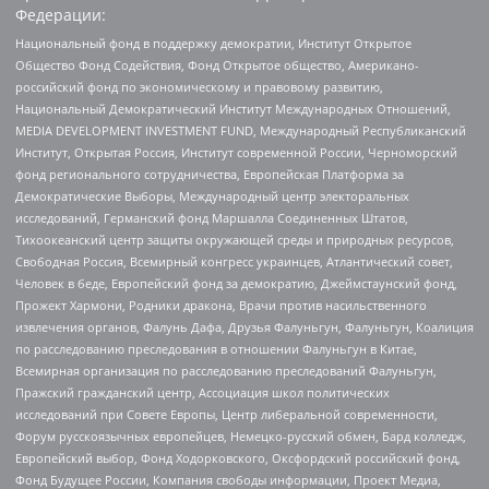
Федерации:
Национальный фонд в поддержку демократии, Институт Открытое
Общество Фонд Содействия, Фонд Открытое общество, Американо-
российский фонд по экономическому и правовому развитию,
Национальный Демократический Институт Международных Отношений,
MEDIA DEVELOPMENT INVESTMENT FUND, Международный Республиканский
Институт, Открытая Россия, Институт современной России, Черноморский
фонд регионального сотрудничества, Европейская Платформа за
Демократические Выборы, Международный центр электоральных
исследований, Германский фонд Маршалла Соединенных Штатов,
Тихоокеанский центр защиты окружающей среды и природных ресурсов,
Свободная Россия, Всемирный конгресс украинцев, Атлантический совет,
Человек в беде, Европейский фонд за демократию, Джеймстаунский фонд,
Прожект Хармони, Родники дракона, Врачи против насильственного
извлечения органов, Фалунь Дафа, Друзья Фалуньгун, Фалуньгун, Коалиция
по расследованию преследования в отношении Фалуньгун в Китае,
Всемирная организация по расследованию преследований Фалуньгун,
Пражский гражданский центр, Ассоциация школ политических
исследований при Совете Европы, Центр либеральной современности,
Форум русскоязычных европейцев, Немецко-русский обмен, Бард колледж,
Европейский выбор, Фонд Ходорковского, Оксфордский российский фонд,
Фонд Будущее России, Компания свободы информации, Проект Медиа,