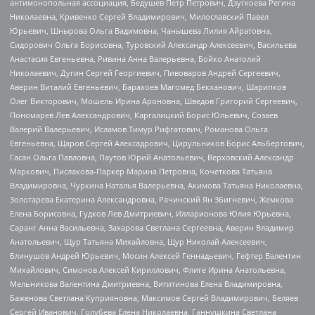
антимонопольная ассоциация, Бедушев Петр Петрович, Дзугкоева Регина
Николаевна, Кривенко Сергей Владимирович, Милославский Павел
Юрьевич, Шнырова Ольга Вадимовна, Чанышева Лилия Айратовна,
Сидорович Ольга Борисовна, Туровский Александр Алексеевич, Васильева
Анастасия Евгеньевна, Ривина Анна Валерьевна, Бойко Анатолий
Николаевич, Дугин Сергей Георгиевич, Пивоваров Андрей Сергеевич,
Аверин Виталий Евгеньевич, Барахоев Магомед Бекханович, Шарипков
Олег Викторович, Мошель Ирина Ароновна, Шведов Григорий Сергеевич,
Пономарев Лев Александрович, Каргалицкий Борис Юльевич, Созаев
Валерий Валерьевич, Исламов Тимур Рифгатович, Романова Ольга
Евгеньевна, Щаров Сергей Алексадрович, Цирульников Борис Альбертович,
Гасан Ольга Павловна, Паутов Юрий Анатольевич, Верховский Александр
Маркович, Пислакова-Паркер Марина Петровна, Кочеткова Татьяна
Владимировна, Чуркина Наталья Валерьевна, Акимова Татьяна Николаевна,
Золотарева Екатерина Александровна, Рачинский Ян Збигневич, Жемкова
Елена Борисовна, Гудков Лев Дмитриевич, Илларионова Юлия Юрьевна,
Саранг Анна Васильевна, Захарова Светлана Сергеевна, Аверин Владимир
Анатольевич, Щур Татьяна Михайловна, Щур Николай Алексеевич,
Блинушов Андрей Юрьевич, Мосин Алексей Геннадьевич, Гефтер Валентин
Михайлович, Симонов Алексей Кириллович, Флиге Ирина Анатольевна,
Мельникова Валентина Дмитриевна, Вититинова Елена Владимировна,
Баженова Светлана Куприяновна, Максимов Сергей Владимирович, Беляев
Сергей Иванович, Голубева Елена Николаевна, Ганнушкина Светлана