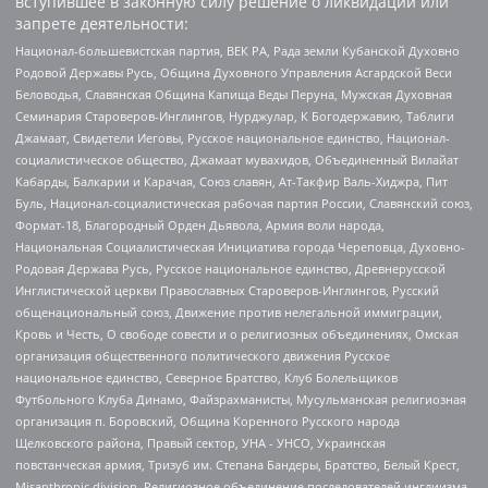
вступившее в законную силу решение о ликвидации или
запрете деятельности:
Национал-большевистская партия, ВЕК РА, Рада земли Кубанской Духовно
Родовой Державы Русь, Община Духовного Управления Асгардской Веси
Беловодья, Славянская Община Капища Веды Перуна, Мужская Духовная
Семинария Староверов-Инглингов, Нурджулар, К Богодержавию, Таблиги
Джамаат, Свидетели Иеговы, Русское национальное единство, Национал-
социалистическое общество, Джамаат мувахидов, Объединенный Вилайат
Кабарды, Балкарии и Карачая, Союз славян, Ат-Такфир Валь-Хиджра, Пит
Буль, Национал-социалистическая рабочая партия России, Славянский союз,
Формат-18, Благородный Орден Дьявола, Армия воли народа,
Национальная Социалистическая Инициатива города Череповца, Духовно-
Родовая Держава Русь, Русское национальное единство, Древнерусской
Инглистической церкви Православных Староверов-Инглингов, Русский
общенациональный союз, Движение против нелегальной иммиграции,
Кровь и Честь, О свободе совести и о религиозных объединениях, Омская
организация общественного политического движения Русское
национальное единство, Северное Братство, Клуб Болельщиков
Футбольного Клуба Динамо, Файзрахманисты, Мусульманская религиозная
организация п. Боровский, Община Коренного Русского народа
Щелковского района, Правый сектор, УНА - УНСО, Украинская
повстанческая армия, Тризуб им. Степана Бандеры, Братство, Белый Крест,
Misanthropic division, Религиозное объединение последователей инглиизма,