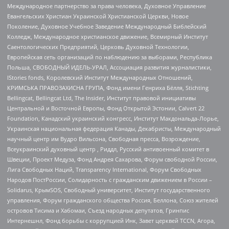
Международное партнерство за права человека, Духовное Управление
Евангельских Христиан Украинской Христианской Церкви, Новое
Поколение, Духовное Учебное Заведение Международный Библейский
Колледж, Международное христианское движение, Всемирный Институт
Саентологических Предприятий, Церковь Духовной Технологии,
Европейская сеть организаций по наблюдению за выборами, Республика
Польша, СВОБОДНЫЙ ИДЕЛЬ-УРАЛ, Ассоциация развития журналистики,
IStories fonds, Королевский Институт Международных Отношений,
КРИМСЬКА ПРАВОЗАХИСНА ГРУПА, Фонд имени Генриха Бёлля, Stichting
Bellingcat, Bellingcat Ltd, The Insider, Институт правовой инициативы
Центральной и Восточной Европы, Фонд Открытой Эстонии, Calvert 22
Foundation, Канадский украинский конгресс, Институт Макдональда-Лорье,
Украинская национальная федерация Канады, Декабристы, Международный
научный центр им Вудро Вильсона, Свободная пресса, Возрождение,
Всеукраинский духовный центр , Риддл, Русский антивоенный комитет в
Швеции, Проект Медуза, Фонд Андрея Сахарова, Форум свободной России,
Лига Свободных Наций, Transparеncy International, Форум Свободных
Народов ПостРоссии, Солидарность с гражданским движением в России –
Solidarus, КрымSOS, Свободный университет, Институт государственного
управления, Форум гражданского общества Россия, Беллона, Союз жителей
островов Тисима и Хабомаи, Съезд народных депутатов, Гринпис
Интернешнл, Фонд борьбы с коррупцией Инк, Завет церквей TCCN, Агора,