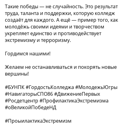
Такие победы — не случайность. Это результат
труда, таланта и поддержки, которую колледж
создаёт для каждого. А ещё — пример того, как
молодёжь своими идеями и творчеством
укрепляет единство и противодействует
экстремизму и терроризму.
Гордимся нашими!
Желаем не останавливаться и покорять новые
вершины!
#БУНПК #ГордостьКолледжа #МолодежьЮгры
#НавигаторыСПО86 #ДвижениеПервых
#Росдетцентр #ПрофилактикаЭкстремизма
#оВеликойПобедеНД
#ПроыилактикаЭкстремизм