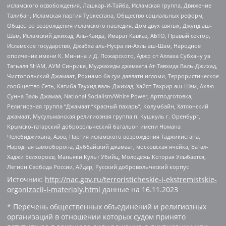
исламского освобождения, Лашкар-И-Тайба, Исламская группа, Движение
Талибан, Исламская партия Туркестана, Общество социальных реформ,
Общество возрождения исламского наследия, Дом двух святых, Джунд аш-
Шам, Исламский джихад, Аль-Каида, Имарат Кавказ, АБТО, Правый сектор,
Исламское государство, Джабха аль-Нусра ли-Ахль аш-Шам, Народное
ополчение имени К. Минина и Д. Пожарского, Аджр от Аллаха Субхану уа
Тагьаля SHAM, АУМ Синрике, Муджахеды джамаата Ат-Тавхида Валь-Джихад,
Чистопольский Джамаат, Рохнамо ба суи давлати исломи, Террористическое
сообщество Сеть, Катиба Таухид валь-Джихад, Хайят Тахрир аш-Шам, Ахлю
Сунна Валь Джамаа, National Socialism/White Power, Артподготовка,
Религиозная группа “Джамаат “Красный пахарь”, Колумбайн, Хатлонский
джамаат, Мусульманская религиозная группа п. Кушкуль г. Оренбург,
Крымско-татарский добровольческий батальон имени Номана
Челебиджихана, Азов, Партия исламского возрождения Таджикистана,
Народная самооборона, Дуббайский джамаат, московская ячейка, Батал-
Хаджи Белхороев, Маньяки Культ Убийц, Молодёжь Которая Улыбается,
Легион Свобода России, Айдар, Русский добровольческий корпус
Источник:
http://nac.gov.ru/terroristicheskie-i-ekstremistskie-
organizacii-i-materialy.html
данные на
16.11.2023
* Перечень общественных объединений и религиозных
организаций в отношении которых судом принято