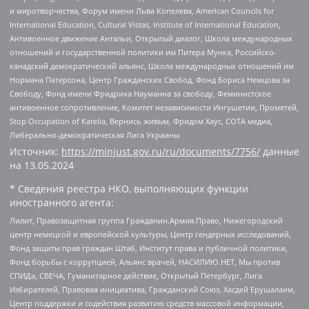
и миротворчества, Форум имени Льва Копелева, American Councils for
International Education, Cultural Vistas, Institute of International Education,
Антивоенное движение Антальи, Открытый диалог, Школа международных
отношений и государственной политики им Питера Мунка, Российско-
канадский демократический альянс, Школа международных отношений им
Нормана Патерсона, Центр Гражданских Свобод, Фонд Бориса Немцова за
Свободу, Фонд имени Фридриха Науманна за свободу, Феминистское
антивоенное сопротивление, Комитет независимости Ингушетии, Прометей,
Stop Occupation of Karelia, Вернись живым, Фридом Хаус, СОТА медиа,
Либерально-демократическая Лига Украины
Источник:
https://minjust.gov.ru/ru/documents/7756/
данные
на
13.05.2024
* Сведения реестра НКО, выполняющих функции
иностранного агента:
Лилит, Правозащитная группа Гражданин.Армия.Право, Нижегородский
центр немецкой и европейской культуры, Центр гендерных исследований,
Фонд защиты прав граждан Штаб, Институт права и публичной политики,
Фонд борьбы с коррупцией, Альянс врачей, НАСИЛИЮ.НЕТ, Мы против
СПИДа, СВЕЧА, Гуманитарное действие, Открытый Петербург, Лига
Избирателей, Правовая инициатива, Гражданский Союз, Хасдей Ерушалаим,
Центр поддержки и содействия развитию средств массовой информации,