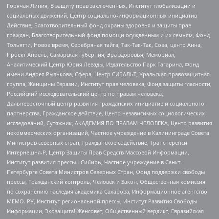
Горячая Линия, В защиту прав заключенных, Институт глобализации и
социальных движений, Центр социально-информационных инициатив
Действие, Благотворительный фонд охраны здоровья и защиты прав
граждан, Благотворительный фонд помощи осужденным и их семьям, Фонд
Тольятти, Новое время, Серебряная тайга, Так-Так-Так, Сова, центр Анна,
Проект Апрель, Самарская губерния, Эра здоровья, Мемориал,
Аналитический Центр Юрия Левады, Издательство Парк Гагарина, Фонд
имени Андрея Рылькова, Сфера, Центр СИБАЛЬТ, Уральская правозащитная
группа, Женщины Евразии, Институт прав человека, Фонд защиты гласности,
Российский исследовательский центр по правам человека,
Дальневосточный центр развития гражданских инициатив и социального
партнерства, Гражданское действие, Центр независимых социологических
исследований, Сутяжник, АКАДЕМИЯ ПО ПРАВАМ ЧЕЛОВЕКА, Центр развития
некоммерческих организаций, Частное учреждение в Калининграде Совета
Министров северных стран, Гражданское содействие, Трансперенси
Интернешнл-Р, Центр Защиты Прав Средств Массовой Информации,
Институт развития прессы - Сибирь, Частное учреждение в Санкт-
Петербурге Совета Министров Северных Стран, Фонд поддержки свободы
прессы, Гражданский контроль, Человек и Закон, Общественная комиссия
по сохранению наследия академика Сахарова, Информационное агентство
МЕМО. РУ, Институт региональной прессы, Институт Развития Свободы
Информации, Экозащита!-Женсовет, Общественный вердикт, Евразийская