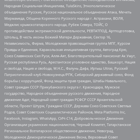
Народная Социальная Инициатива, TulaSkins, Этнополитическое
объединение Русские, Русское национальное объединение Атака, Мечеть
Мирмамеда, Община Коренного Русского народа г. Астрахани, ВОЛЯ,
Меджлис крымскотатарского народа, Рубеж Севера, ТОЙС, О
противодействии экстремистской деятельности, РЕВТАТПОД, Артподготовка,
Штольц, В честь иконы Божией Матери Державная, Сектор 16,
Независимость, Фирма, Молодежная правозащитная группа МПГ, Курсом
Правды и Единения, Каракольская инициативная группа, Автоград Крю,
Союз Славянских Сил Руси, Алля-Аят, Благотворительный пансионат Ак Умут,
Русская республика Русь, Арестантское уголовное единство, Башкорт, Нация
и свобода, Нация и свобода, W.H.С., Фалунь Дафа, Иртыш Ultras, Русский
Патриотический клуб-Новокузнецк/РПК, Сибирский державный союз, Фонд
борьбы с коррупцией, Фонд защиты прав граждан, Штабы Навального,
Совет граждан СССР Прикубанского округа г. Краснодара, Мужское
государство, Народное объединение русского движения, Народное
движение Адат, Народный совет граждан РСФСР СССР Архангельской
области, Проект Штурм, Граждане СССР, Держава Союз Советских Светлых
Родов, Совет Советских Социалистических Районов, Meta Platforms Inc,
Facebook, Instagram, WhatsApp, СИЧ-С14, Добровольческое Движение
Организации украинских националистов, Черный Комитет, Татарстанское
Региональное Всетатарское общественное движение, Невоград,
Молодежное Демократическое Движение Весна, Верховный Совет