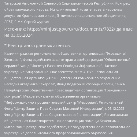
Татарской Автономной Советской Социалистической Республики, Конгресс
ойрат-калмыцкого народа, Исполнительный комитет совета народных
депутатов Красноярского края, Этническое национальное объединение,
ЛГБТ, Я.МЫ Сергей Фургал
Источник:
https://minjust.gov.ru/ru/documents/7822/
данные
на
03.05.2024
* Реестр иностранных агентов:
Калининградская региональная общественная организация "Экозащита!-Женсовет", Фонд содействия защите прав и свобод граждан "Общественный вердикт", Фонд "Институт Развития Свободы Информации", Частное учреждение "Информационное агентство МЕМО. РУ", Региональная общественная организация "Общественная комиссия по сохранению наследия академика Сахарова", Фонд поддержки свободы прессы, Санкт-Петербургская общественная правозащитная организация "Гражданский контроль", Межрегиональная общественная организация "Информационно-просветительский центр "Мемориал", Региональный Фонд "Центр Защиты Прав Средств Массовой Информации", с 05.12.2023 Фонд "Центр Защиты Прав Средств массовой информации", Региональная общественная благотворительная организация помощи беженцам и мигрантам "Гражданское содействие", Негосударственное образовательное учреждение дополнительного профессионального образования (повышение квалификации) специалистов "АКАДЕМИЯ ПО ПРАВАМ ЧЕЛОВЕКА", Свердловская региональная общественная организация "Сутяжник", Автономная некоммерческая организация "Центр независимых социологических исследований", Союз общественных объединений "Российский исследовательский центр по правам человека", Региональное общественное учреждение научно-информационный центр "МЕМОРИАЛ", Некоммерческая организация "Фонд защиты гласности", Автономная некоммерческая организация "Институт прав человека", Городская общественная организация "Екатеринбургское общество "МЕМОРИАЛ", Городская общественная организация "Рязанское историко-просветительское и правозащитное общество "Мемориал" (Рязанский Мемориал), Челябинский региональный орган общественной самодеятельности – женское общественное объединение "Женщины Евразии", Челябинский региональный орган общественной самодеятельности "Уральская правозащитная группа", Фонд содействия защите здоровья и социальной справедливости имени Андрея Рылькова, Автономная Некоммерческая Организация "Аналитический Центр Юрия Левады", Автономная некоммерческая организация социальной поддержки населения "Проект Апрель", Региональная общественная организация помощи женщинам и детям, находящимся в кризисной ситуации "Информационно-методический центр "Анна", Фонд содействия развитию массовых коммуникаций и правовому просвещению "Так-так-Так", Фонд содействия устойчивому развитию "Серебряная тайга", Свердловский региональный общественный фонд социальных проектов "Новое время", "Idel.Реалии", Кавказ.Реалии, Крым.Реалии, Телеканал Настоящее Время, Татаро-башкирская служба Радио Свобода (Azatliq Radiosi), Радио Свободная Европа/Радио Свобода (PCE/PC), "Сибирь.Реалии", "Фактограф", Благотворительный фонд помощи осужденным и их семьям, Автономная некоммерческая организация "Институт глобализации и социальных движений", Фонд "В защиту прав заключенных", Частное учреждение "Центр поддержки и содействия развитию средств массовой информации", Пензенский региональный общественный благотворительный фонд "Гражданский союз", "Север.Реалии", Некоммерческая организация Фонд "Правовая инициатива", Общество с ограниченной ответственностью "Радио Свободная Европа/Радио Свобода", Чешское информационное агентство "MEDIUM-ORIENT", Красноярская региональная общественная организация "Мы против СПИДа", Камалягин Денис Николаевич, Маркелов Сергей Евгеньевич, Пономарев Лев Александрович, Савицкая Людмила Алексеевна, Автономная некоммерческая организация "Центр по работе с проблемой насилия "НАСИЛИЮ.НЕТ", Межрегиональный профессиональный союз работников здравоохранения "Альянс врачей", Юридическое лицо, зарегистрированное в Латвийской Республике, SIA "Medusa Project" (регистрационный номер 40103797863, дата регистрации 10.06.2014), Некоммерческая организация "Фонд по борьбе с коррупцией", Автономная некоммерческая организация "Институт права и публичной политики", Баданин Роман Сергеевич, Гликин Максим Александрович, Железнова Мария Михайловна, Лукьянова Юлия Сергеевна, Маетная Елизавета Витальевна, Маняхин Петр Борисович, Чуракова Ольга Владимировна, Ярош Юлия Петровна, Юридическое лицо "The Insider SIA", зарегистрированное в Риге, Латвийская Республика (дата регистрации 26.06.2015), являющееся администратором доменного имени интернет-издания "The Insider SIA", https://theins.ru, Постернак Алексей Евгеньевич, Рубин Михаил Аркадьевич, Анин Роман Александрович, Юридическое лицо Istories fonds, зарегистрированное в Латвийской Республике (регистрационный номер 50008295751, дата регистрации 24.02.2020), Великовский Дмитрий Александрович, Долинина Ирина Николаевна, Мароховская Алеся Алексеевна, Шлейнов Роман Юрьевич, Шмагун Олеся Валентиновна, Общество с ограниченной ответственностью "Альтаир 2021", Общество с ограниченной ответственностью "Вега 2021", Общество с ограниченной ответственностью "Главный редактор 2021", Общество с ограниченной ответственностью "Ромашки монолит", Важенков Артем Валерьевич, Ивановская областная общественная организация "Центр гендерных исследований", Гурман Юрий Альбертович, Медиапроект "ОВД-Инфо", Егоров Владимир Владимирович, Жилинский Владимир Александрович, Общество с ограниченной ответственностью "ЗП", Иванова София Юрьевна, Карезина Инна Павловна, Кильтау Екатерина Викторовна, Петров Алексей Викторович, Пискунов Сергей Евгеньевич, Смирнов Сергей Сергеевич, Тихонов Михаил Сергеевич, Общество с ограниченной ответственностью "ЖУРНАЛИСТ-ИНОСТРАННЫЙ АГЕНТ", Арапова Галина Юрьевна, Вольтская Татьяна Анатольевна, Американская компания "Mason G.E.S. Anonymous Foundation" (США), являющаяся владельцем интернет-издания https://mnews.world/, Компания "Stichting Bellingcat", зарегистрированная в Нидерландах (дата регистрации 11.07.2018), Захаров Андрей Вячеславович, Клепиковская Екатерина Дмитриевна, Общество с ограниченной ответственностью "МЕМО", Перл Роман Александрович, Симонов Евгений Алексеевич, Соловьева Елена Анатольевна, Сотников Даниил Владимирович, Сурначева Елизавета Дмитриевна, Автономная некоммерческая организация по защите прав человека и информированию населения "Якутия – Наше Мнение", Общество с ограниченной ответственностью "Москоу диджитал медиа", с 26.01.2023 Общество с ограниченной ответственностью "Чайка Белые сады", Ветошкина Валерия Валерьевна, Заговора Максим Александрович, Межрегиональное общественное движение "Российская ЛГБТ - сеть", Оленичев Максим Владимирович, Павлов Иван Юрьевич, Скворцова Елена Сергеевна, Общество с ограниченной ответственностью "Как бы инагент", Кочетков Игорь Викторович, Общество с ограниченной ответственностью "Честные выборы", Еланчик Олег Александрович, Общество с ограниченной ответственностью "Нобелевский призыв", Гималова Регина Эмилевна, Григорьев Андрей Валерьевич, Григорьева Алина Александровна, Ассоциация по содействию защите прав призывников, альтернативнослужащих и военнослужащих "Правозащитная группа "Гражданин.Армия.Право", Хисамова Регина Фаритовна, Автономная некоммерческая организация по реализации социально-правовых программ "Лилит", Дальневосточное общественное движение "Маяк", Санкт-Петербургская ЛГБТ-инициативная группа "Выход", Инициативная группа ЛГБТ+ "Реверс", Алексеев Андрей Викторович, Бекбулатова Таисия Львовна, Беляев Иван Михайлович, Владыкина Елена Сергеевна, Гельман Марат Александрович, Никульшина Вероника Юрьевна, Толоконникова Надежда Андреевна, Шендерович Виктор Анатольевич, Общество с ограниченной ответственностью "Данное сообщение", Общество с ограниченной ответственностью Издательский дом "Новая глава", Айнбиндер Александра Александровна, Московский комьюнити-центр для ЛГБТ+инициатив, Благотворительный фонд развития филантропии, Deutsche Welle (Германия, Kurt-Schumacher-Strasse 3, 53113 Bonn), Борзунова Мария Михайловна, Воробьев Виктор Викторович, Голубева Анна Львовна, Константинова Алла Михайловна, Малкова Ирина Владимировна, Мурадов Мурад Абдулгалимович, Осетинская Елизавета Николаевна, Понасенков Евгений Николаевич, Ганапольский Матвей Юрьевич, Киселев Евгений Алексеевич, Борухович Ирина Григорьевна, Дремин Иван Тимофеевич, Дубровский Дмитрий Викторович, Красноярская региональная общественная организация поддержки и развития альтернативных образовательных технологий и межкультурных коммуникаций "ИНТЕРРА", Маяковская Екатерина Алексеевна, Фейгин Марк Захарович, Филимонов Андрей Викторович, Дзугкоева Регина Николаевна, Доброхотов Роман Александрович, Дудь Юрий Александрович, Елкин Сергей Владимирович, Кругликов Кирилл Игоревич, Сабунаева Мария Леонидовна, Семенов Алексей Владимирович, Шаинян Карен Багратович, Шульман Екатерина Михайловна, Асафьев Артур Валерьевич, Вахштайн Виктор Семенович, Венедиктов Алексей Алексеевич, Лушникова Екатерина Евгеньевна, Волков Леонид Михайлович, Невзоров Александр Глебович, Пархоменко Сергей Борисович, Сироткин Ярослав Николаевич, Кара-Мурза Владимир Владимирович, Баранова Наталья Владимировна, Гозман Леонид Яковлевич, Кагарлицкий Борис Юльевич, Климарев Михаил Валерьевич, Милов Владимир Станиславович, Автономная некоммерческая организация Краснодарский центр современного искусства "Типография", Моргенштерн Алишер Тагирович, Соболь Любовь Эдуардовна, Общество с ограниченной ответственностью "ЛИЗА НОРМ", Каспаров Гарри Кимович, Ходорковский Михаил Борисович, Общество с ограниченной ответственностью "Апрельские тезисы", Данилович Ирина Брониславовна, Кашин Олег Владимирович, Петров Николай Владимирович, Пивоваров Алексей Владимирович, Соколов Михаил Владимирович, Цветкова Юлия Владимировна, Чичваркин Евгений Александрович, Комитет против пыток/Команда против пыток, Общество с ограниченной ответственностью "Первый научный", Общество с ограниченной ответственностью "Вертолет и ко", Белоцерковская Вероника Борисовна, Кац Максим Евгеньевич, Лазарева Татьяна Юрьевна, Шаведдинов Руслан Табризович, Яшин Илья Валерьевич, Общество с ограниченной ответственностью "Иноагент ААВ", Алешковский Дмитрий Петрович, Альбац Евгения Марковна, Быков Дмитрий Львович, Галямина Юлия Евгеньевна, Лойко Сергей Леонидович, Мартынов Кирилл Константинович, Медведев Сергей Александрович, Крашенинников Федор Геннадиевич, Гордеева Катерина Вл