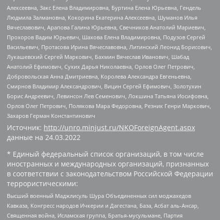
Алексеевна, Закс Елена Владимировна, Буртина Елена Юрьевна, Гендель
Людмила Залмановна, Кокорина Екатерина Алексеевна, Шуманов Илья
Вячеславович, Арапова Галина Юрьевна, Свечников Анатолий Мариевич,
Прохоров Вадим Юрьевич, Шахова Елена Владимировна, Подузов Сергей
Васильевич, Протасова Ирина Вячеславовна, Литинский Леонид Борисович,
Лукашевский Сергей Маркович, Бахмин Вячеслав Иванович, Шабад
Анатолий Ефимович, Сухих Дарья Николаевна, Орлов Олег Петрович,
Добровольская Анна Дмитриевна, Королева Александра Евгеньевна,
Смирнов Владимир Александрович, Вицин Сергей Ефимович, Золотухин
Борис Андреевич, Левинсон Лев Семенович, Локшина Татьяна Иосифовна,
Орлов Олег Петрович, Полякова Мара Федоровна, Резник Генри Маркович,
Захаров Герман Константинович
Источник:
http://unro.minjust.ru/NKOForeignAgent.aspx
данные на
24.03.2022
* Единый федеральный список организаций, в том числе
иностранных и международных организаций, признанных
в соответствии с законодательством Российской Федерации
террористическими:
Высший военный Маджлисуль Шура Объединенных сил моджахедов
Кавказа, Конгресс народов Ичкерии и Дагестана, База, Асбат аль-Ансар,
Священная война, Исламская группа, Братья-мусульмане, Партия