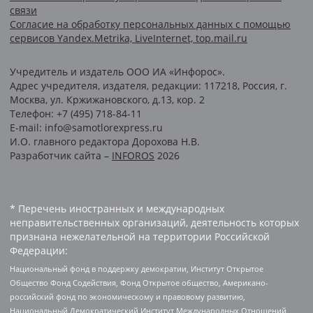
связи
Согласие на обработку персональных данных с помощью
сервисов Yandex.Metrika, LiveInternet, top.mail.ru
Учредитель и издатель ООО ИА «Инфорос».
Адрес учредителя, издателя, редакции: 117218, Россия, г.
Москва, ул. Кржижановского, д.13, кор. 2
Телефон: +7 (495) 718-84-11
E-mail: info@samotlorexpress.ru
И.О. главного редактора Дорохова Н.В.
Разработчик сайта –
INFOROS
2026
* Перечень иностранных и международных
неправительственных организаций, деятельность которых
признана нежелательной на территории Российской
Федерации:
Национальный фонд в поддержку демократии, Институт Открытое
Общество Фонд Содействия, Фонд Открытое общество, Американо-
российский фонд по экономическому и правовому развитию,
Национальный Демократический Институт Международных Отношений,