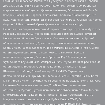
Семинария Староверов-Инглингов, Нурджулар, К Богодержавию, Таблиги
Джамаат, Свидетели Иеговы, Русское национальное единство, Национал-
социалистическое общество, Джамаат мувахидов, Объединенный Вилайат
Кабарды, Балкарии и Карачая, Союз славян, Ат-Такфир Валь-Хиджра, Пит
Буль, Национал-социалистическая рабочая партия России, Славянский союз,
Формат-18, Благородный Орден Дьявола, Армия воли народа,
Национальная Социалистическая Инициатива города Череповца, Духовно-
Родовая Держава Русь, Русское национальное единство, Древнерусской
Инглистической церкви Православных Староверов-Инглингов, Русский
общенациональный союз, Движение против нелегальной иммиграции,
Кровь и Честь, О свободе совести и о религиозных объединениях, Омская
организация общественного политического движения Русское
национальное единство, Северное Братство, Клуб Болельщиков
Футбольного Клуба Динамо, Файзрахманисты, Мусульманская религиозная
организация п. Боровский, Община Коренного Русского народа
Щелковского района, Правый сектор, УНА - УНСО, Украинская
повстанческая армия, Тризуб им. Степана Бандеры, Братство, Белый Крест,
Misanthropic division, Религиозное объединение последователей инглиизма,
Народная Социальная Инициатива, TulaSkins, Этнополитическое
объединение Русские, Русское национальное объединение Атака, Мечеть
Мирмамеда, Община Коренного Русского народа г. Астрахани, ВОЛЯ,
Меджлис крымскотатарского народа, Рубеж Севера, ТОЙС, О
противодействии экстремистской деятельности, РЕВТАТПОД, Артподготовка,