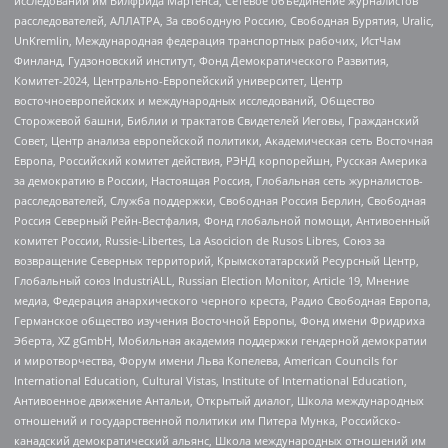
исследований им Вилфрида Мартенса, Сетевое объединение журналистов
расследователей, АЛЛАТРА, За свободную Россию, Свободная Бурятия, Uralic,
UnKremlin, Международная федерация транспортных рабочих, ИстЧам
Финланд, Гудзоновский институт, Фонд Демократического Развития,
Комитет-2024, Центрально-Европейский университет, Центр
восточноевропейских и международных исследований, Общество
Сторожевой башни, Библии и трактатов Свидетелей Иеговы, Гражданский
Совет, Центр анализа европейской политики, Академическая сеть Восточная
Европа, Российский комитет действия, РЭНД корпорейшн, Русская Америка
за демократию в России, Настоящая Россия, Глобальная сеть журналистов-
расследователей, Служба поддержки, Свободная Россия Берлин, Свободная
Россия Северный Рейн-Вестфалия, Фонд глобальной помощи, Антивоенный
комитет России, Russie-Libertes, La Asocicion de Rusos Libres, Союз за
возвращение Северных территорий, Крымскотатарский Ресурсный Центр,
Глобальный союз IndustriALL, Russian Election Monitor, Article 19, Мнение
медиа, Федерация анархического черного креста, Радио Свободная Европа,
Германское общество изучения Восточной Европы, Фонд имени Фридриха
Эберта, XZ gGmbH, Мобильная академия поддержки гендерной демократии
и миротворчества, Форум имени Льва Копелева, American Councils for
International Education, Cultural Vistas, Institute of International Education,
Антивоенное движение Антальи, Открытый диалог, Школа международных
отношений и государственной политики им Питера Мунка, Российско-
канадский демократический альянс, Школа международных отношений им