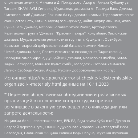
ополчение имени К. Минина и Д. Пожарского, Аджр от Аллаха Субхану уа
Тагьаля SHAM, АУМ Синрике, Муджахеды джамаата Ат-Тавхида Валь-Джихад,
Чистопольский Джамаат, Рохнамо ба суи давлати исломи, Террористическое
сообщество Сеть, Катиба Таухид валь-Джихад, Хайят Тахрир аш-Шам, Ахлю
Сунна Валь Джамаа, National Socialism/White Power, Артподготовка,
Религиозная группа “Джамаат “Красный пахарь”, Колумбайн, Хатлонский
джамаат, Мусульманская религиозная группа п. Кушкуль г. Оренбург,
Крымско-татарский добровольческий батальон имени Номана
Челебиджихана, Азов, Партия исламского возрождения Таджикистана,
Народная самооборона, Дуббайский джамаат, московская ячейка, Батал-
Хаджи Белхороев, Маньяки Культ Убийц, Молодёжь Которая Улыбается,
Легион Свобода России, Айдар, Русский добровольческий корпус
Источник:
http://nac.gov.ru/terroristicheskie-i-ekstremistskie-
organizacii-i-materialy.html
данные на
16.11.2023
* Перечень общественных объединений и религиозных
организаций в отношении которых судом принято
вступившее в законную силу решение о ликвидации или
запрете деятельности:
Национал-большевистская партия, ВЕК РА, Рада земли Кубанской Духовно
Родовой Державы Русь, Община Духовного Управления Асгардской Веси
Беловодья, Славянская Община Капища Веды Перуна, Мужская Духовная