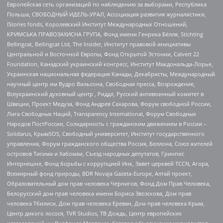
Европейская сеть организаций по наблюдению за выборами, Республика
Польша, СВОБОДНЫЙ ИДЕЛЬ-УРАЛ, Ассоциация развития журналистики,
IStories fonds, Королевский Институт Международных Отношений,
КРИМСЬКА ПРАВОЗАХИСНА ГРУПА, Фонд имени Генриха Бёлля, Stichting
Bellingcat, Bellingcat Ltd, The Insider, Институт правовой инициативы
Центральной и Восточной Европы, Фонд Открытой Эстонии, Calvert 22
Foundation, Канадский украинский конгресс, Институт Макдональда-Лорье,
Украинская национальная федерация Канады, Декабристы, Международный
научный центр им Вудро Вильсона, Свободная пресса, Возрождение,
Всеукраинский духовный центр , Риддл, Русский антивоенный комитет в
Швеции, Проект Медуза, Фонд Андрея Сахарова, Форум свободной России,
Лига Свободных Наций, Transparеncy International, Форум Свободных
Народов ПостРоссии, Солидарность с гражданским движением в России –
Solidarus, КрымSOS, Свободный университет, Институт государственного
управления, Форум гражданского общества Россия, Беллона, Союз жителей
островов Тисима и Хабомаи, Съезд народных депутатов, Гринпис
Интернешнл, Фонд борьбы с коррупцией Инк, Завет церквей TCCN, Агора,
Всемирный фонд природы, BDR Novaja Gazeta-Europe, Алтай проект,
Образовательный дом прав человека Чернигов, Фонд Дом Прав Человека,
Белорусский дом прав человека имени Бориса Звозскова, Дом прав
человека Тбилиси, Дом прав человека Ереван, Дом прав человека Крым,
Центр дикого лосося, TVR Studios, ТВ Дождь, Центр европейских