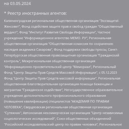
на
03.05.2024
* Реестр иностранных агентов:
Калининградская региональная общественная организация "Экозащита!-Женсовет", Фонд содействия защите прав и свобод граждан "Общественный вердикт", Фонд "Институт Развития Свободы Информации", Частное учреждение "Информационное агентство МЕМО. РУ", Региональная общественная организация "Общественная комиссия по сохранению наследия академика Сахарова", Фонд поддержки свободы прессы, Санкт-Петербургская общественная правозащитная организация "Гражданский контроль", Межрегиональная общественная организация "Информационно-просветительский центр "Мемориал", Региональный Фонд "Центр Защиты Прав Средств Массовой Информации", с 05.12.2023 Фонд "Центр Защиты Прав Средств массовой информации", Региональная общественная благотворительная организация помощи беженцам и мигрантам "Гражданское содействие", Негосударственное образовательное учреждение дополнительного профессионального образования (повышение квалификации) специалистов "АКАДЕМИЯ ПО ПРАВАМ ЧЕЛОВЕКА", Свердловская региональная общественная организация "Сутяжник", Автономная некоммерческая организация "Центр независимых социологических исследований", Союз общественных объединений "Российский исследовательский центр по правам человека", Региональное общественное учреждение научно-информационный центр "МЕМОРИАЛ", Некоммерческая организация "Фонд защиты гласности", Автономная некоммерческая организация "Институт прав человека", Городская общественная организация "Екатеринбургское общество "МЕМОРИАЛ", Городская общественная организация "Рязанское историко-просветительское и правозащитное общество "Мемориал" (Рязанский Мемориал), Челябинский региональный орган общественной самодеятельности – женское общественное объединение "Женщины Евразии", Челябинский региональный орган общественной самодеятельности "Уральская правозащитная группа", Фонд содействия защите здоровья и социальной справедливости имени Андрея Рылькова, Автономная Некоммерческая Организация "Аналитический Центр Юрия Левады", Автономная некоммерческая организация социальной поддержки населения "Проект Апрель", Региональная общественная организация помощи женщинам и детям, находящимся в кризисной ситуации "Информационно-методический центр "Анна", Фонд содействия развитию массовых коммуникаций и правовому просвещению "Так-так-Так", Фонд содействия устойчивому развитию "Серебряная тайга", Свердловский региональный общественный фонд социальных проектов "Новое время", "Idel.Реалии", Кавказ.Реалии, Крым.Реалии, Телеканал Настоящее Время, Татаро-башкирская служба Радио Свобода (Azatliq Radiosi), Радио Свободная Европа/Радио Свобода (PCE/PC), "Сибирь.Реалии", "Фактограф", Благотворительный фонд помощи осужденным и их семьям, Автономная некоммерческая организация "Институт глобализации и социальных движений", Фонд "В защиту прав заключенных", Частное учреждение "Центр поддержки и содействия развитию средств массовой информации", Пензенский региональный общественный благотворительный фонд "Гражданский союз", "Север.Реалии", Некоммерческая организация Фонд "Правовая инициатива", Общество с ограниченной ответственностью "Радио Свободная Европа/Радио Свобода", Чешское информационное агентство "MEDIUM-ORIENT", Красноярская региональная общественная организация "Мы против СПИДа", Камалягин Денис Николаевич, Маркелов Сергей Евгеньевич, Пономарев Лев Александрович, Савицкая Людмила Алексеевна, Автономная некоммерческая организация "Центр по работе с проблемой насилия "НАСИЛИЮ.НЕТ", Межрегиональный профессиональный союз работников здравоохранения "Альянс врачей", Юридическое лицо, зарегистрированное в Латвийской Республике, SIA "Medusa Project" (регистрационный номер 40103797863, дата регистрации 10.06.2014), Некоммерческая организация "Фонд по борьбе с коррупцией", Автономная некоммерческая организация "Институт права и публичной политики", Баданин Роман Сергеевич, Гликин Максим Александрович, Железнова Мария Михайловна, Лукьянова Юлия Сергеевна, Маетная Елизавета Витальевна, Маняхин Петр Борисович, Чуракова Ольга Владимировна, Ярош Юлия Петровна, Юридическое лицо "The Insider SIA", зарегистрированное в Риге, Латвийская Республика (дата регистрации 26.06.2015), являющееся администратором доменного имени интернет-издания "The Insider SIA", https://theins.ru, Постернак Алексей Евгеньевич, Рубин Михаил Аркадьевич, Анин Роман Александрович, Юридическое лицо Istories fonds, зарегистрированное в Латвийской Республике (регистрационный номер 50008295751, дата регистрации 24.02.2020), Великовский Дмитрий Александрович, Долинина Ирина Николаевна, Мароховская Алеся Алексеевна, Шлейнов Роман Юрьевич, Шмагун Олеся Валентиновна, Общество с ограниченной ответственностью "Альтаир 2021", Общество с ограниченной ответственностью "Вега 2021", Общество с ограниченной ответственностью "Главный редактор 2021", Общество с ограниченной ответственностью "Ромашки монолит", Важенков Артем Валерьевич, Ивановская областная общественная организация "Центр гендерных исследований", Гурман Юрий Альбертович, Медиапроект "ОВД-Инфо", Егоров Владимир Владимирович, Жилинский Владимир Александрович, Общество с ограниченной ответственностью "ЗП", Иванова София Юрьевна, Карезина Инна Павловна, Кильтау Екатерина Викторовна, Петров Алексей Викторович, Пискунов Сергей Евгеньевич, Смирнов Сергей Сергеевич, Тихонов Михаил Сергеевич, Общество с ограниченной ответственностью "ЖУРНАЛИСТ-ИНОСТРАННЫЙ АГЕНТ", Арапова Галина Юрьевна, Вольтская Татьяна Анатольевна, Американская компания "Mason G.E.S. Anonymous Foundation" (США), являющаяся владельцем интернет-издания https://mnews.world/, Компания "Stichting Bellingcat", зарегистрированная в Нидерландах (дата регистрации 11.07.2018), Захаров Андрей Вячеславович, Клепиковская Екатерина Дмитриевна, Общество с ограниченной ответственностью "МЕМО", Перл Роман Александрович, Симонов Евгений Алексеевич, Соловьева Елена Анатольевна, Сотников Даниил Владимирович, Сурначева Елизавета Дмитриевна, Автономная некоммерческая организация по защите прав человека и информированию населения "Якутия – Наше Мнение", Общество с ограниченной ответственностью "Москоу диджитал медиа", с 26.01.2023 Общество с ограниченной ответственностью "Чайка Белые сады", Ветошкина Валерия Валерьевна, Заговора Максим Александрович, Межрегиональное общественное движение "Российская ЛГБТ - сеть", Оленичев Максим Владимирович, Павлов Иван Юрьевич, Скворцова Елена Сергеевна, Общество с ограниченной ответственностью "Как бы инагент", Кочетков Игорь Викторович, Общество с ограниченной ответственностью "Честные выборы", Еланчик Олег Александрович, Общество с ограниченной ответственностью "Нобелевский призыв", Гималова Регина Эмилевна, Григорьев Андрей Валерьевич, Григорьева Алина Александровна, Ассоциация по содействию защите прав призывников, альтернативнослужащих и военнослужащих "Правозащитная группа "Гражданин.Армия.Право", Хисамова Регина Фаритовна, Автономная некоммерческая организация по реализации социально-правовых программ "Лилит", Дальневосточное общественное движение "Маяк", Санкт-Петербургская ЛГБТ-инициативная группа "Выход", Инициативная группа ЛГБТ+ "Реверс", Алексеев Андрей Викторович, Бекбулатова Таисия Львовна, Беляев Иван Михайлович, Владыкина Елена Сергеевна, Гельман Марат Александрович, Никульшина Вероника Юрьевна, Толоконникова Надежда Андреевна, Шендерович Виктор Анатольевич, Общество с ограниченной ответственностью "Данное сообщение", Общество с ограниченной ответственностью Издательский дом "Новая глава", Айнбиндер Александра Александровна, Московский комьюнити-центр для ЛГБТ+инициатив, Благотворительный фонд развития филантропии, Deutsche Welle (Германия, Kurt-Schumacher-Strasse 3, 53113 Bonn), Борзунова Мария Михайловна, Воробьев Виктор Викторович, Голубева Анна Львовна, Константинова Алла Михайловна, Малкова Ирина Владимировна, Мурадов Мурад Абдулгалимович, Осетинская Елизавета Николаевна, Понасенков Евгений Николаевич, Ганапольский Матвей Юрьевич, Киселев Евгений Алексеевич, Борухович Ирина Григорьевна, Дремин Иван Тимофеевич, Дубровский Дмитрий Викторович, Красноярская региональная общественная организация поддержки и развития альтернативных образовательных технологий и межкультурных коммуникаций "ИНТЕРРА", Маяковская Екатерина Алексеевна, Фейгин Марк Захарович, Филимонов Андрей Викторович, Дзугкоева Регина Николаевна, Доброхотов Роман Александрович, Дудь Юрий Александрович, Елкин Сергей Владимирович, Кругликов Кирилл Игоревич, Сабунаева Мария Леонидовна, Семенов Алексей Владимирович, Шаинян Карен Багратович, Шульман Екатерина Михайловна, Асафьев Артур Валерьевич, Вахштайн Виктор Семенович, Венедиктов Алексей Алексеевич, Лушникова Екатерина Евгеньевна, Волков Леонид Михайлович, Невзоров Александр Глебович, Пархоменко Сергей Борисович, Сироткин Ярослав Николаевич, Кара-Мурза Владимир Владимирович, Баранова Наталья Владимировна, Гозман Леонид Яковлевич, Кагарлицкий Борис Юльевич, Климарев Михаил Валерьевич, Милов Владимир Станиславович, Автономная некоммерческая организация Краснодарский центр современного искусства "Типография", Моргенштерн Алишер Тагирович, Соболь Любовь Эдуардовна, Общество с ограниченной ответственностью "ЛИЗА НОРМ", Каспаров Гарри Кимович, Ходорковский Михаил Борисович, Общество с ограниченной ответственностью "Апрельские тезисы", Данилович Ирина Брониславовна, Кашин Олег Владимирович, Петров Николай Владимирович, Пивоваров Алексей Владимирович, Соколов Михаил Владимирович, Цветкова Юлия Владимировна, Чичваркин Евгений Александрович, Комитет против пыток/Команда против пыток, Общество с ограниченной ответственностью "Первый научный", Общество с ограниченной ответственностью "Вертолет и ко", Белоцерковская Вероника Борисовна, Кац Максим Евгеньевич, Лазарева Татьяна Юрьевна, Шаведдинов Руслан Табризович, Яшин Илья Валерьевич, Общество с ограниченной ответственностью "Иноагент ААВ", Алешковский Дмитрий Петрович, Альбац Евгения Марковна, Быков Дмитрий Львович, Галямина Юлия Евгеньевна, Лойко Сергей Леонидович, Мартынов Кирилл Константинович, Медведев Сергей Александрович, Крашенинников Федор Геннадиевич, Гордеева Катерина Вл