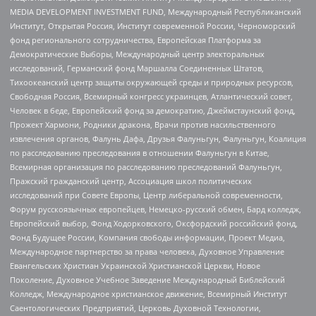
MEDIA DEVELOPMENT INVESTMENT FUND, Международный Республиканский
Институт, Открытая Россия, Институт современной России, Черноморский
фонд регионального сотрудничества, Европейская Платформа за
Демократические Выборы, Международный центр электоральных
исследований, Германский фонд Маршалла Соединенных Штатов,
Тихоокеанский центр защиты окружающей среды и природных ресурсов,
Свободная Россия, Всемирный конгресс украинцев, Атлантический совет,
Человек в беде, Европейский фонд за демократию, Джеймстаунский фонд,
Прожект Хармони, Родники дракона, Врачи против насильственного
извлечения органов, Фалунь Дафа, Друзья Фалуньгун, Фалуньгун, Коалиция
по расследованию преследования в отношении Фалуньгун в Китае,
Всемирная организация по расследованию преследований Фалуньгун,
Пражский гражданский центр, Ассоциация школ политических
исследований при Совете Европы, Центр либеральной современности,
Форум русскоязычных европейцев, Немецко-русский обмен, Бард колледж,
Европейский выбор, Фонд Ходорковского, Оксфордский российский фонд,
Фонд Будущее России, Компания свободы информации, Проект Медиа,
Международное партнерство за права человека, Духовное Управление
Евангельских Христиан Украинской Христианской Церкви, Новое
Поколение, Духовное Учебное Заведение Международный Библейский
Колледж, Международное христианское движение, Всемирный Институт
Саентологических Предприятий, Церковь Духовной Технологии,