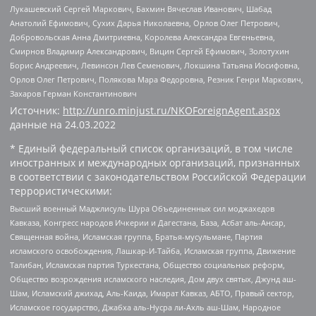
Лукашевский Сергей Маркович, Бахмин Вячеслав Иванович, Шабад
Анатолий Ефимович, Сухих Дарья Николаевна, Орлов Олег Петрович,
Добровольская Анна Дмитриевна, Королева Александра Евгеньевна,
Смирнов Владимир Александрович, Вицин Сергей Ефимович, Золотухин
Борис Андреевич, Левинсон Лев Семенович, Локшина Татьяна Иосифовна,
Орлов Олег Петрович, Полякова Мара Федоровна, Резник Генри Маркович,
Захаров Герман Константинович
Источник:
http://unro.minjust.ru/NKOForeignAgent.aspx
данные на
24.03.2022
* Единый федеральный список организаций, в том числе
иностранных и международных организаций, признанных
в соответствии с законодательством Российской Федерации
террористическими:
Высший военный Маджлисуль Шура Объединенных сил моджахедов
Кавказа, Конгресс народов Ичкерии и Дагестана, База, Асбат аль-Ансар,
Священная война, Исламская группа, Братья-мусульмане, Партия
исламского освобождения, Лашкар-И-Тайба, Исламская группа, Движение
Талибан, Исламская партия Туркестана, Общество социальных реформ,
Общество возрождения исламского наследия, Дом двух святых, Джунд аш-
Шам, Исламский джихад, Аль-Каида, Имарат Кавказ, АБТО, Правый сектор,
Исламское государство, Джабха аль-Нусра ли-Ахль аш-Шам, Народное