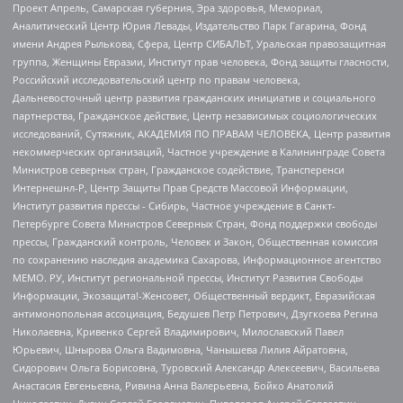
Проект Апрель, Самарская губерния, Эра здоровья, Мемориал,
Аналитический Центр Юрия Левады, Издательство Парк Гагарина, Фонд
имени Андрея Рылькова, Сфера, Центр СИБАЛЬТ, Уральская правозащитная
группа, Женщины Евразии, Институт прав человека, Фонд защиты гласности,
Российский исследовательский центр по правам человека,
Дальневосточный центр развития гражданских инициатив и социального
партнерства, Гражданское действие, Центр независимых социологических
исследований, Сутяжник, АКАДЕМИЯ ПО ПРАВАМ ЧЕЛОВЕКА, Центр развития
некоммерческих организаций, Частное учреждение в Калининграде Совета
Министров северных стран, Гражданское содействие, Трансперенси
Интернешнл-Р, Центр Защиты Прав Средств Массовой Информации,
Институт развития прессы - Сибирь, Частное учреждение в Санкт-
Петербурге Совета Министров Северных Стран, Фонд поддержки свободы
прессы, Гражданский контроль, Человек и Закон, Общественная комиссия
по сохранению наследия академика Сахарова, Информационное агентство
МЕМО. РУ, Институт региональной прессы, Институт Развития Свободы
Информации, Экозащита!-Женсовет, Общественный вердикт, Евразийская
антимонопольная ассоциация, Бедушев Петр Петрович, Дзугкоева Регина
Николаевна, Кривенко Сергей Владимирович, Милославский Павел
Юрьевич, Шнырова Ольга Вадимовна, Чанышева Лилия Айратовна,
Сидорович Ольга Борисовна, Туровский Александр Алексеевич, Васильева
Анастасия Евгеньевна, Ривина Анна Валерьевна, Бойко Анатолий