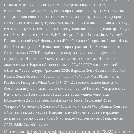
Штольц, В честь иконы Божией Матери Державная, Сектор 16,
Независимость, Фирма, Молодежная правозащитная группа МПГ, Курсом
Правды и Единения, Каракольская инициативная группа, Автоград Крю,
Союз Славянских Сил Руси, Алля-Аят, Благотворительный пансионат Ак Умут,
Русская республика Русь, Арестантское уголовное единство, Башкорт, Нация
и свобода, Нация и свобода, W.H.С., Фалунь Дафа, Иртыш Ultras, Русский
Патриотический клуб-Новокузнецк/РПК, Сибирский державный союз, Фонд
борьбы с коррупцией, Фонд защиты прав граждан, Штабы Навального,
Совет граждан СССР Прикубанского округа г. Краснодара, Мужское
государство, Народное объединение русского движения, Народное
движение Адат, Народный совет граждан РСФСР СССР Архангельской
области, Проект Штурм, Граждане СССР, Держава Союз Советских Светлых
Родов, Совет Советских Социалистических Районов, Meta Platforms Inc,
Facebook, Instagram, WhatsApp, СИЧ-С14, Добровольческое Движение
Организации украинских националистов, Черный Комитет, Татарстанское
Региональное Всетатарское общественное движение, Невоград,
Молодежное Демократическое Движение Весна, Верховный Совет
Татарской Автономной Советской Социалистической Республики, Конгресс
ойрат-калмыцкого народа, Исполнительный комитет совета народных
депутатов Красноярского края, Этническое национальное объединение,
ЛГБТ, Я.МЫ Сергей Фургал
Источник:
https://minjust.gov.ru/ru/documents/7822/
данные