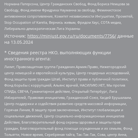
Нормана Патерсона, Центр Гражданских Свобод, Фонд Бориса Немцова за
Свободу, Фонд имени Фридриха Науманна за свободу, Феминистское
антивоенное сопротивление, Комитет независимости Ингушетии, Прометей,
Stop Occupation of Karelia, Вернись живым, Фридом Хаус, СОТА медиа,
Либерально-демократическая Лига Украины
Источник:
https://minjust.gov.ru/ru/documents/7756/
данные
на
13.05.2024
* Сведения реестра НКО, выполняющих функции
иностранного агента:
Лилит, Правозащитная группа Гражданин.Армия.Право, Нижегородский
центр немецкой и европейской культуры, Центр гендерных исследований,
Фонд защиты прав граждан Штаб, Институт права и публичной политики,
Фонд борьбы с коррупцией, Альянс врачей, НАСИЛИЮ.НЕТ, Мы против
СПИДа, СВЕЧА, Гуманитарное действие, Открытый Петербург, Лига
Избирателей, Правовая инициатива, Гражданский Союз, Хасдей Ерушалаим,
Центр поддержки и содействия развитию средств массовой информации,
Горячая Линия, В защиту прав заключенных, Институт глобализации и
социальных движений, Центр социально-информационных инициатив
Действие, Благотворительный фонд охраны здоровья и защиты прав
граждан, Благотворительный фонд помощи осужденным и их семьям, Фонд
Тольятти, Новое время, Серебряная тайга, Так-Так-Так, Сова, центр Анна,