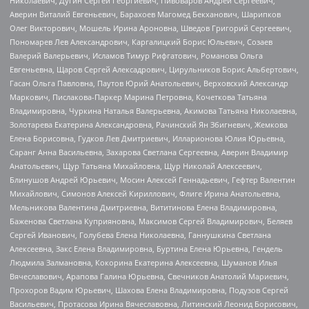
Николаевич, Дугин Сергей Георгиевич, Пивоваров Андрей Сергеевич,
Аверин Виталий Евгеньевич, Барахоев Магомед Бекханович, Шарипков
Олег Викторович, Мошель Ирина Ароновна, Шведов Григорий Сергеевич,
Пономарев Лев Александрович, Каргалицкий Борис Юльевич, Созаев
Валерий Валерьевич, Исламов Тимур Рифгатович, Романова Ольга
Евгеньевна, Щаров Сергей Алексадрович, Цирульников Борис Альбертович,
Гасан Ольга Павловна, Паутов Юрий Анатольевич, Верховский Александр
Маркович, Пислакова-Паркер Марина Петровна, Кочеткова Татьяна
Владимировна, Чуркина Наталья Валерьевна, Акимова Татьяна Николаевна,
Золотарева Екатерина Александровна, Рачинский Ян Збигневич, Жемкова
Елена Борисовна, Гудков Лев Дмитриевич, Илларионова Юлия Юрьевна,
Саранг Анна Васильевна, Захарова Светлана Сергеевна, Аверин Владимир
Анатольевич, Щур Татьяна Михайловна, Щур Николай Алексеевич,
Блинушов Андрей Юрьевич, Мосин Алексей Геннадьевич, Гефтер Валентин
Михайлович, Симонов Алексей Кириллович, Флиге Ирина Анатольевна,
Мельникова Валентина Дмитриевна, Вититинова Елена Владимировна,
Баженова Светлана Куприяновна, Максимов Сергей Владимирович, Беляев
Сергей Иванович, Голубева Елена Николаевна, Ганнушкина Светлана
Алексеевна, Закс Елена Владимировна, Буртина Елена Юрьевна, Гендель
Людмила Залмановна, Кокорина Екатерина Алексеевна, Шуманов Илья
Вячеславович, Арапова Галина Юрьевна, Свечников Анатолий Мариевич,
Прохоров Вадим Юрьевич, Шахова Елена Владимировна, Подузов Сергей
Васильевич, Протасова Ирина Вячеславовна, Литинский Леонид Борисович,