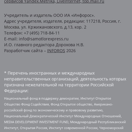
сервисов Yandex.Metrika, LiveInternet, top.mail.ru
Учредитель и издатель ООО ИА «Инфорос».
Адрес учредителя, издателя, редакции: 117218, Россия, г.
Москва, ул. Кржижановского, д.13, кор. 2
Телефон: +7 (495) 718-84-11
E-mail: info@samotlorexpress.ru
И.О. главного редактора Дорохова Н.В.
Разработчик сайта –
INFOROS
2026
* Перечень иностранных и международных
неправительственных организаций, деятельность которых
признана нежелательной на территории Российской
Федерации:
Национальный фонд в поддержку демократии, Институт Открытое
Общество Фонд Содействия, Фонд Открытое общество, Американо-
российский фонд по экономическому и правовому развитию,
Национальный Демократический Институт Международных Отношений,
MEDIA DEVELOPMENT INVESTMENT FUND, Международный Республиканский
Институт, Открытая Россия, Институт современной России, Черноморский