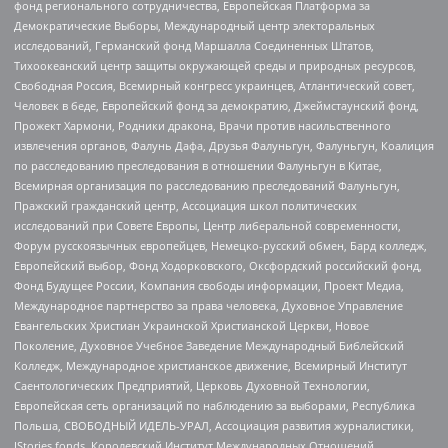
фонд регионального сотрудничества, Европейская Платформа за
Демократические Выборы, Международный центр электоральных
исследований, Германский фонд Маршалла Соединенных Штатов,
Тихоокеанский центр защиты окружающей среды и природных ресурсов,
Свободная Россия, Всемирный конгресс украинцев, Атлантический совет,
Человек в беде, Европейский фонд за демократию, Джеймстаунский фонд,
Прожект Хармони, Родники дракона, Врачи против насильственного
извлечения органов, Фалунь Дафа, Друзья Фалуньгун, Фалуньгун, Коалиция
по расследованию преследования в отношении Фалуньгун в Китае,
Всемирная организация по расследованию преследований Фалуньгун,
Пражский гражданский центр, Ассоциация школ политических
исследований при Совете Европы, Центр либеральной современности,
Форум русскоязычных европейцев, Немецко-русский обмен, Бард колледж,
Европейский выбор, Фонд Ходорковского, Оксфордский российский фонд,
Фонд Будущее России, Компания свободы информации, Проект Медиа,
Международное партнерство за права человека, Духовное Управление
Евангельских Христиан Украинской Христианской Церкви, Новое
Поколение, Духовное Учебное Заведение Международный Библейский
Колледж, Международное христианское движение, Всемирный Институт
Саентологических Предприятий, Церковь Духовной Технологии,
Европейская сеть организаций по наблюдению за выборами, Республика
Польша, СВОБОДНЫЙ ИДЕЛЬ-УРАЛ, Ассоциация развития журналистики,
IStories fonds, Королевский Институт Международных Отношений,