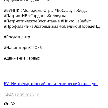
#БУНПК #МолодежьЮгры #ВоСлавуПобеды
#ПатриотНВ #ГордостьКолледжа
#ПатриотическоеВоспитание #НиктоНеЗабыт
#ПрофилактикаЭкстремизма #оВеликойПобедеНД
#Росдетцентр
#НавигаторыСПО86
#ДвижениеПервых
БУ "Нижневартовский политехнический колледж"
14:45
12.05.2026 16+
32