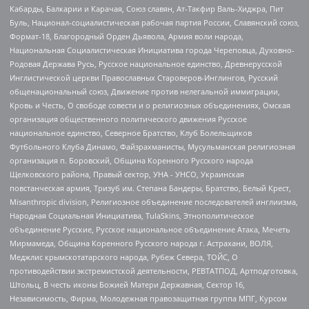
Кабарды, Балкарии и Карачая, Союз славян, Ат-Такфир Валь-Хиджра, Пит
Буль, Национал-социалистическая рабочая партия России, Славянский союз,
Формат-18, Благородный Орден Дьявола, Армия воли народа,
Национальная Социалистическая Инициатива города Череповца, Духовно-
Родовая Держава Русь, Русское национальное единство, Древнерусской
Инглистической церкви Православных Староверов-Инглингов, Русский
общенациональный союз, Движение против нелегальной иммиграции,
Кровь и Честь, О свободе совести и о религиозных объединениях, Омская
организация общественного политического движения Русское
национальное единство, Северное Братство, Клуб Болельщиков
Футбольного Клуба Динамо, Файзрахманисты, Мусульманская религиозная
организация п. Боровский, Община Коренного Русского народа
Щелковского района, Правый сектор, УНА - УНСО, Украинская
повстанческая армия, Тризуб им. Степана Бандеры, Братство, Белый Крест,
Misanthropic division, Религиозное объединение последователей инглиизма,
Народная Социальная Инициатива, TulaSkins, Этнополитическое
объединение Русские, Русское национальное объединение Атака, Мечеть
Мирмамеда, Община Коренного Русского народа г. Астрахани, ВОЛЯ,
Меджлис крымскотатарского народа, Рубеж Севера, ТОЙС, О
противодействии экстремистской деятельности, РЕВТАТПОД, Артподготовка,
Штольц, В честь иконы Божией Матери Державная, Сектор 16,
Независимость, Фирма, Молодежная правозащитная группа МПГ, Курсом