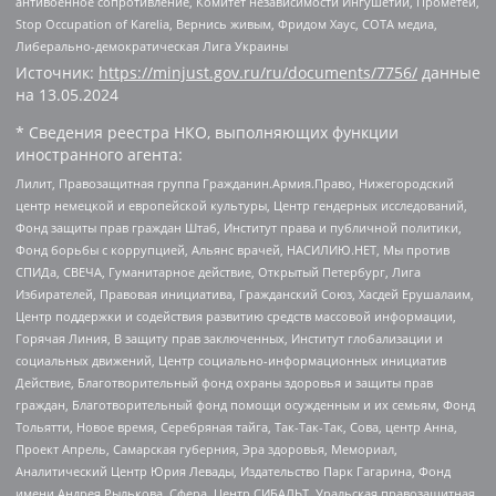
антивоенное сопротивление, Комитет независимости Ингушетии, Прометей,
Stop Occupation of Karelia, Вернись живым, Фридом Хаус, СОТА медиа,
Либерально-демократическая Лига Украины
Источник:
https://minjust.gov.ru/ru/documents/7756/
данные
на
13.05.2024
* Сведения реестра НКО, выполняющих функции
иностранного агента:
Лилит, Правозащитная группа Гражданин.Армия.Право, Нижегородский
центр немецкой и европейской культуры, Центр гендерных исследований,
Фонд защиты прав граждан Штаб, Институт права и публичной политики,
Фонд борьбы с коррупцией, Альянс врачей, НАСИЛИЮ.НЕТ, Мы против
СПИДа, СВЕЧА, Гуманитарное действие, Открытый Петербург, Лига
Избирателей, Правовая инициатива, Гражданский Союз, Хасдей Ерушалаим,
Центр поддержки и содействия развитию средств массовой информации,
Горячая Линия, В защиту прав заключенных, Институт глобализации и
социальных движений, Центр социально-информационных инициатив
Действие, Благотворительный фонд охраны здоровья и защиты прав
граждан, Благотворительный фонд помощи осужденным и их семьям, Фонд
Тольятти, Новое время, Серебряная тайга, Так-Так-Так, Сова, центр Анна,
Проект Апрель, Самарская губерния, Эра здоровья, Мемориал,
Аналитический Центр Юрия Левады, Издательство Парк Гагарина, Фонд
имени Андрея Рылькова, Сфера, Центр СИБАЛЬТ, Уральская правозащитная