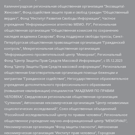
Калининградская региональная общественная организация "Экозащита!-Женсовет", Фонд содействия защите прав и свобод граждан "Общественный вердикт", Фонд "Институт Развития Свободы Информации", Частное учреждение "Информационное агентство МЕМО. РУ", Региональная общественная организация "Общественная комиссия по сохранению наследия академика Сахарова", Фонд поддержки свободы прессы, Санкт-Петербургская общественная правозащитная организация "Гражданский контроль", Межрегиональная общественная организация "Информационно-просветительский центр "Мемориал", Региональный Фонд "Центр Защиты Прав Средств Массовой Информации", с 05.12.2023 Фонд "Центр Защиты Прав Средств массовой информации", Региональная общественная благотворительная организация помощи беженцам и мигрантам "Гражданское содействие", Негосударственное образовательное учреждение дополнительного профессионального образования (повышение квалификации) специалистов "АКАДЕМИЯ ПО ПРАВАМ ЧЕЛОВЕКА", Свердловская региональная общественная организация "Сутяжник", Автономная некоммерческая организация "Центр независимых социологических исследований", Союз общественных объединений "Российский исследовательский центр по правам человека", Региональное общественное учреждение научно-информационный центр "МЕМОРИАЛ", Некоммерческая организация "Фонд защиты гласности", Автономная некоммерческая организация "Институт прав человека", Городская общественная организация "Екатеринбургское общество "МЕМОРИАЛ", Городская общественная организация "Рязанское историко-просветительское и правозащитное общество "Мемориал" (Рязанский Мемориал), Челябинский региональный орган общественной самодеятельности – женское общественное объединение "Женщины Евразии", Челябинский региональный орган общественной самодеятельности "Уральская правозащитная группа", Фонд содействия защите здоровья и социальной справедливости имени Андрея Рылькова, Автономная Некоммерческая Организация "Аналитический Центр Юрия Левады", Автономная некоммерческая организация социальной поддержки населения "Проект Апрель", Региональная общественная организация помощи женщинам и детям, находящимся в кризисной ситуации "Информационно-методический центр "Анна", Фонд содействия развитию массовых коммуникаций и правовому просвещению "Так-так-Так", Фонд содействия устойчивому развитию "Серебряная тайга", Свердловский региональный общественный фонд социальных проектов "Новое время", "Idel.Реалии", Кавказ.Реалии, Крым.Реалии, Телеканал Настоящее Время, Татаро-башкирская служба Радио Свобода (Azatliq Radiosi), Радио Свободная Европа/Радио Свобода (PCE/PC), "Сибирь.Реалии", "Фактограф", Благотворительный фонд помощи осужденным и их семьям, Автономная некоммерческая организация "Институт глобализации и социальных движений", Фонд "В защиту прав заключенных", Частное учреждение "Центр поддержки и содействия развитию средств массовой информации", Пензенский региональный общественный благотворительный фонд "Гражданский союз", "Север.Реалии", Некоммерческая организация Фонд "Правовая инициатива", Общество с ограниченной ответственностью "Радио Свободная Европа/Радио Свобода", Чешское информационное агентство "MEDIUM-ORIENT", Красноярская региональная общественная организация "Мы против СПИДа", Камалягин Денис Николаевич, Маркелов Сергей Евгеньевич, Пономарев Лев Александрович, Савицкая Людмила Алексеевна, Автономная некоммерческая организация "Центр по работе с проблемой насилия "НАСИЛИЮ.НЕТ", Межрегиональный профессиональный союз работников здравоохранения "Альянс врачей", Юридическое лицо, зарегистрированное в Латвийской Республике, SIA "Medusa Project" (регистрационный номер 40103797863, дата регистрации 10.06.2014), Некоммерческая организация "Фонд по борьбе с коррупцией", Автономная некоммерческая организация "Институт права и публичной политики", Баданин Роман Сергеевич, Гликин Максим Александрович, Железнова Мария Михайловна, Лукьянова Юлия Сергеевна, Маетная Елизавета Витальевна, Маняхин Петр Борисович, Чуракова Ольга Владимировна, Ярош Юлия Петровна, Юридическое лицо "The Insider SIA", зарегистрированное в Риге, Латвийская Республика (дата регистрации 26.06.2015), являющееся администратором доменного имени интернет-издания "The Insider SIA", https://theins.ru, Постернак Алексей Евгеньевич, Рубин Михаил Аркадьевич, Анин Роман Александрович, Юридическое лицо Istories fonds, зарегистрированное в Латвийской Республике (регистрационный номер 50008295751, дата регистрации 24.02.2020), Великовский Дмитрий Александрович, Долинина Ирина Николаевна, Мароховская Алеся Алексеевна, Шлейнов Роман Юрьевич, Шмагун Олеся Валентиновна, Общество с ограниченной ответственностью "Альтаир 2021", Общество с ограниченной ответственностью "Вега 2021", Общество с ограниченной ответственностью "Главный редактор 2021", Общество с ограниченной ответственностью "Ромашки монолит", Важенков Артем Валерьевич, Ивановская областная общественная организация "Центр гендерных исследований", Гурман Юрий Альбертович, Медиапроект "ОВД-Инфо", Егоров Владимир Владимирович, Жилинский Владимир Александрович, Общество с ограниченной ответственностью "ЗП", Иванова София Юрьевна, Карезина Инна Павловна, Кильтау Екатерина Викторовна, Петров Алексей Викторович, Пискунов Сергей Евгеньевич, Смирнов Сергей Сергеевич, Тихонов Михаил Сергеевич, Общество с ограниченной ответственностью "ЖУРНАЛИСТ-ИНОСТРАННЫЙ АГЕНТ", Арапова Галина Юрьевна, Вольтская Татьяна Анатольевна, Американская компания "Mason G.E.S. Anonymous Foundation" (США), являющаяся владельцем интернет-издания https://mnews.world/, Компания "Stichting Bellingcat", зарегистрированная в Нидерландах (дата регистрации 11.07.2018), Захаров Андрей Вячеславович, Клепиковская Екатерина Дмитриевна, Общество с ограниченной ответственностью "МЕМО", Перл Роман Александрович, Симонов Евгений Алексеевич, Соловьева Елена Анатольевна, Сотников Даниил Владимирович, Сурначева Елизавета Дмитриевна, Автономная некоммерческая организация по защите прав человека и информированию населения "Якутия – Наше Мнение", Общество с ограниченной ответственностью "Москоу диджитал медиа", с 26.01.2023 Общество с ограниченной ответственностью "Чайка Белые сады", Ветошкина Валерия Валерьевна, Заговора Максим Александрович, Межрегиональное общественное движение "Российская ЛГБТ - сеть", Оленичев Максим Владимирович, Павлов Иван Юрьевич, Скворцова Елена Сергеевна, Общество с ограниченной ответственностью "Как бы инагент", Кочетков Игорь Викторович, Общество с ограниченной ответственностью "Честные выборы", Еланчик Олег Александрович, Общество с ограниченной ответственностью "Нобелевский призыв", Гималова Регина Эмилевна, Григорьев Андрей Валерьевич, Григорьева Алина Александровна, Ассоциация по содействию защите прав призывников, альтернативнослужащих и военнослужащих "Правозащитная группа "Гражданин.Армия.Право", Хисамова Регина Фаритовна, Автономная некоммерческая организация по реализации социально-правовых программ "Лилит", Дальневосточное общественное движение "Маяк", Санкт-Петербургская ЛГБТ-инициативная группа "Выход", Инициативная группа ЛГБТ+ "Реверс", Алексеев Андрей Викторович, Бекбулатова Таисия Львовна, Беляев Иван Михайлович, Владыкина Елена Сергеевна, Гельман Марат Александрович, Никульшина Вероника Юрьевна, Толоконникова Надежда Андреевна, Шендерович Виктор Анатольевич, Общество с ограниченной ответственностью "Данное сообщение", Общество с ограниченной ответственностью Издательский дом "Новая глава", Айнбиндер Александра Александровна, Московский комьюнити-центр для ЛГБТ+инициатив, Благотворительный фонд развития филантропии, Deutsche Welle (Германия, Kurt-Schumacher-Strasse 3, 53113 Bonn), Борзунова Мария Михайловна, Воробьев Виктор Викторович, Голубева Анна Львовна, Константинова Алла Михайловна, Малкова Ирина Владимировна, Мурадов Мурад Абдулгалимович, Осетинская Елизавета Николаевна, Понасенков Евгений Николаевич, Ганапольский Матвей Юрьевич, Киселев Евгений Алексеевич, Борухович Ирина Григорьевна, Дремин Иван Тимофеевич, Дубровский Дмитрий Викторович, Красноярская региональная общественная организация поддержки и развития альтернативных образовательных технологий и межкультурных коммуникаций "ИНТЕРРА", Маяковская Екатерина Алексеевна, Фейгин Марк Захарович, Филимонов Андрей Викторович, Дзугкоева Регина Николаевна, Доброхотов Роман Александрович, Дудь Юрий Александрович, Елкин Сергей Владимирович, Кругликов Кирилл Игоревич, Сабунаева Мария Леонидовна, Семенов Алексей Владимирович, Шаинян Карен Багратович, Шульман Екатерина Михайловна, Асафьев Артур Валерьевич, Вахштайн Виктор Семенович, Венедиктов Алексей Алексеевич, Лушникова Екатерина Евгеньевна, Волков Леонид Михайлович, Невзоров Александр Глебович, Пархоменко Сергей Борисович, Сироткин Ярослав Николаевич, Кара-Мурза Владимир Владимирович, Баранова Наталья Владимировна, Гозман Леонид Яковлевич, Кагарлицкий Борис Юльевич, Климарев Михаил Валерьевич, Милов Владимир Станиславович, Автономная некоммерческая организация Краснодарский центр современного искусства "Типография", Моргенштерн Алишер Тагирович, Соболь Любовь Эдуардовна, Общество с ограниченной ответственностью "ЛИЗА НОРМ", Каспаров Гарри Кимович, Ходорковский Михаил Борисович, Общество с ограниченной ответственностью "Апрельские тезисы", Данилович Ирина Брониславовна, Кашин Олег Владимирович, Петров Николай Владимирович, Пивоваров Алексей Владимирович, Соколов Михаил Владимирович, Цветкова Юлия Владимировна, Чичваркин Евгений Александрович, Комитет против пыток/Команда против пыток, Общество с ограниченной ответственностью "Первый научный", Общество с ограниченной ответственностью "Вертолет и ко", Белоцерковская Вероника Борисовна, Кац Максим Евгеньевич, Лазарева Татьяна Юрьевна, Шаведдинов Руслан Табризович, Яшин Илья Валерьевич, Общество с ограниченной ответственностью "Иноагент ААВ", Алешковский Дмитрий Петрович, Альбац Евгения Марковна, Быков Дмитрий Львович, Галямина Юлия Евгеньевна, Лойко Сергей Леонидович, Мартынов Кирилл Константинович, Медведев Сергей Александрович, Крашенинников Федор Геннадиевич, Гордеева Катерина Вл