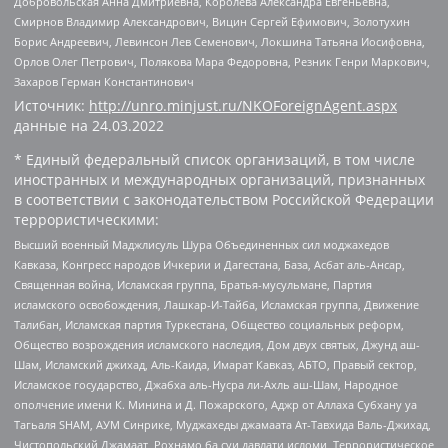
Добровольская Анна Дмитриевна, Королева Александра Евгеньевна,
Смирнов Владимир Александрович, Вицин Сергей Ефимович, Золотухин
Борис Андреевич, Левинсон Лев Семенович, Локшина Татьяна Иосифовна,
Орлов Олег Петрович, Полякова Мара Федоровна, Резник Генри Маркович,
Захаров Герман Константинович
Источник:
http://unro.minjust.ru/NKOForeignAgent.aspx
данные на
24.03.2022
* Единый федеральный список организаций, в том числе
иностранных и международных организаций, признанных
в соответствии с законодательством Российской Федерации
террористическими:
Высший военный Маджлисуль Шура Объединенных сил моджахедов
Кавказа, Конгресс народов Ичкерии и Дагестана, База, Асбат аль-Ансар,
Священная война, Исламская группа, Братья-мусульмане, Партия
исламского освобождения, Лашкар-И-Тайба, Исламская группа, Движение
Талибан, Исламская партия Туркестана, Общество социальных реформ,
Общество возрождения исламского наследия, Дом двух святых, Джунд аш-
Шам, Исламский джихад, Аль-Каида, Имарат Кавказ, АБТО, Правый сектор,
Исламское государство, Джабха аль-Нусра ли-Ахль аш-Шам, Народное
ополчение имени К. Минина и Д. Пожарского, Аджр от Аллаха Субхану уа
Тагьаля SHAM, АУМ Синрике, Муджахеды джамаата Ат-Тавхида Валь-Джихад,
Чистопольский Джамаат, Рохнамо ба суи давлати исломи, Террористическое