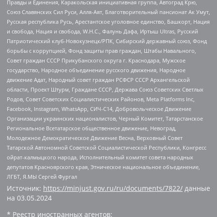
Правды и Единения, Каракольская инициативная группа, Автоград Крю,
Союз Славянских Сил Руси, Алля-Аят, Благотворительный пансионат Ак Умут,
Русская республика Русь, Арестантское уголовное единство, Башкорт, Нация
и свобода, Нация и свобода, W.H.С., Фалунь Дафа, Иртыш Ultras, Русский
Патриотический клуб-Новокузнецк/РПК, Сибирский державный союз, Фонд
борьбы с коррупцией, Фонд защиты прав граждан, Штабы Навального,
Совет граждан СССР Прикубанского округа г. Краснодара, Мужское
государство, Народное объединение русского движения, Народное
движение Адат, Народный совет граждан РСФСР СССР Архангельской
области, Проект Штурм, Граждане СССР, Держава Союз Советских Светлых
Родов, Совет Советских Социалистических Районов, Meta Platforms Inc,
Facebook, Instagram, WhatsApp, СИЧ-С14, Добровольческое Движение
Организации украинских националистов, Черный Комитет, Татарстанское
Региональное Всетатарское общественное движение, Невоград,
Молодежное Демократическое Движение Весна, Верховный Совет
Татарской Автономной Советской Социалистической Республики, Конгресс
ойрат-калмыцкого народа, Исполнительный комитет совета народных
депутатов Красноярского края, Этническое национальное объединение,
ЛГБТ, Я.МЫ Сергей Фургал
Источник:
https://minjust.gov.ru/ru/documents/7822/
данные
на
03.05.2024
* Реестр иностранных агентов: