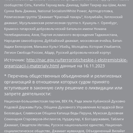
сообщество Сеть, Катиба Таухид валь-Джихад, Хайят Тахрир аш-Шам, Ахлю
Сунна Валь Джамаа, National Socialism/White Power, Артподготовка,
Религиозная группа “Джамаат “Красный пахарь”, Колумбайн, Хатлонский
джамаат, Мусульманская религиозная группа п. Кушкуль г. Оренбург,
Крымско-татарский добровольческий батальон имени Номана
Челебиджихана, Азов, Партия исламского возрождения Таджикистана,
Народная самооборона, Дуббайский джамаат, московская ячейка, Батал-
Хаджи Белхороев, Маньяки Культ Убийц, Молодёжь Которая Улыбается,
Легион Свобода России, Айдар, Русский добровольческий корпус
Источник:
http://nac.gov.ru/terroristicheskie-i-ekstremistskie-
organizacii-i-materialy.html
данные на
16.11.2023
* Перечень общественных объединений и религиозных
организаций в отношении которых судом принято
вступившее в законную силу решение о ликвидации или
запрете деятельности:
Национал-большевистская партия, ВЕК РА, Рада земли Кубанской Духовно
Родовой Державы Русь, Община Духовного Управления Асгардской Веси
Беловодья, Славянская Община Капища Веды Перуна, Мужская Духовная
Семинария Староверов-Инглингов, Нурджулар, К Богодержавию, Таблиги
Джамаат, Свидетели Иеговы, Русское национальное единство, Национал-
социалистическое общество, Джамаат мувахидов, Объединенный Вилайат