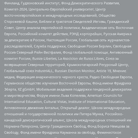
Финланд, Гудзоновский институт, Фонд Демократического Развития,
Комитет-2024, Центрально-Европейский университет, Центр
восточноевропейских и международных исследований, Общество
Сторожевой башни, Библии и трактатов Свидетелей Иеговы, Гражданский
Совет, Центр анализа европейской политики, Академическая сеть Восточная
Европа, Российский комитет действия, РЭНД корпорейшн, Русская Америка
за демократию в России, Настоящая Россия, Глобальная сеть журналистов-
расследователей, Служба поддержки, Свободная Россия Берлин, Свободная
Россия Северный Рейн-Вестфалия, Фонд глобальной помощи, Антивоенный
комитет России, Russie-Libertes, La Asocicion de Rusos Libres, Союз за
возвращение Северных территорий, Крымскотатарский Ресурсный Центр,
Глобальный союз IndustriALL, Russian Election Monitor, Article 19, Мнение
медиа, Федерация анархического черного креста, Радио Свободная Европа,
Германское общество изучения Восточной Европы, Фонд имени Фридриха
Эберта, XZ gGmbH, Мобильная академия поддержки гендерной демократии
и миротворчества, Форум имени Льва Копелева, American Councils for
International Education, Cultural Vistas, Institute of International Education,
Антивоенное движение Антальи, Открытый диалог, Школа международных
отношений и государственной политики им Питера Мунка, Российско-
канадский демократический альянс, Школа международных отношений им
Нормана Патерсона, Центр Гражданских Свобод, Фонд Бориса Немцова за
Свободу, Фонд имени Фридриха Науманна за свободу, Феминистское