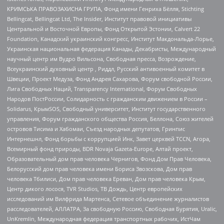
КРИМСЬКА ПРАВОЗАХИСНА ГРУПА, Фонд имени Генриха Бёлля, Stichting
Bellingcat, Bellingcat Ltd, The Insider, Институт правовой инициативы
Центральной и Восточной Европы, Фонд Открытой Эстонии, Calvert 22
Foundation, Канадский украинский конгресс, Институт Макдональда-Лорье,
Украинская национальная федерация Канады, Декабристы, Международный
научный центр им Вудро Вильсона, Свободная пресса, Возрождение,
Всеукраинский духовный центр , Риддл, Русский антивоенный комитет в
Швеции, Проект Медуза, Фонд Андрея Сахарова, Форум свободной России,
Лига Свободных Наций, Transparеncy International, Форум Свободных
Народов ПостРоссии, Солидарность с гражданским движением в России –
Solidarus, КрымSOS, Свободный университет, Институт государственного
управления, Форум гражданского общества Россия, Беллона, Союз жителей
островов Тисима и Хабомаи, Съезд народных депутатов, Гринпис
Интернешнл, Фонд борьбы с коррупцией Инк, Завет церквей TCCN, Агора,
Всемирный фонд природы, BDR Novaja Gazeta-Europe, Алтай проект,
Образовательный дом прав человека Чернигов, Фонд Дом Прав Человека,
Белорусский дом прав человека имени Бориса Звозскова, Дом прав
человека Тбилиси, Дом прав человека Ереван, Дом прав человека Крым,
Центр дикого лосося, TVR Studios, ТВ Дождь, Центр европейских
исследований им Вилфрида Мартенса, Сетевое объединение журналистов
расследователей, АЛЛАТРА, За свободную Россию, Свободная Бурятия, Uralic,
UnKremlin, Международная федерация транспортных рабочих, ИстЧам