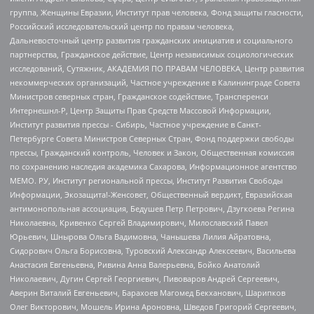
группа, Женщины Евразии, Институт прав человека, Фонд защиты гласности,
Российский исследовательский центр по правам человека,
Дальневосточный центр развития гражданских инициатив и социального
партнерства, Гражданское действие, Центр независимых социологических
исследований, Сутяжник, АКАДЕМИЯ ПО ПРАВАМ ЧЕЛОВЕКА, Центр развития
некоммерческих организаций, Частное учреждение в Калининграде Совета
Министров северных стран, Гражданское содействие, Трансперенси
Интернешнл-Р, Центр Защиты Прав Средств Массовой Информации,
Институт развития прессы - Сибирь, Частное учреждение в Санкт-
Петербурге Совета Министров Северных Стран, Фонд поддержки свободы
прессы, Гражданский контроль, Человек и Закон, Общественная комиссия
по сохранению наследия академика Сахарова, Информационное агентство
МЕМО. РУ, Институт региональной прессы, Институт Развития Свободы
Информации, Экозащита!-Женсовет, Общественный вердикт, Евразийская
антимонопольная ассоциация, Бедушев Петр Петрович, Дзугкоева Регина
Николаевна, Кривенко Сергей Владимирович, Милославский Павел
Юрьевич, Шнырова Ольга Вадимовна, Чанышева Лилия Айратовна,
Сидорович Ольга Борисовна, Туровский Александр Алексеевич, Васильева
Анастасия Евгеньевна, Ривина Анна Валерьевна, Бойко Анатолий
Николаевич, Дугин Сергей Георгиевич, Пивоваров Андрей Сергеевич,
Аверин Виталий Евгеньевич, Барахоев Магомед Бекханович, Шарипков
Олег Викторович, Мошель Ирина Ароновна, Шведов Григорий Сергеевич,