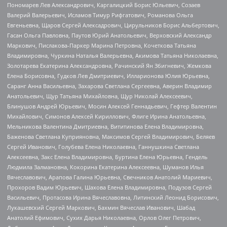
Пономарев Лев Александрович, Каргалицкий Борис Юльевич, Созаев
Валерий Валерьевич, Исламов Тимур Рифгатович, Романова Ольга
Евгеньевна, Щаров Сергей Алексадрович, Цирульников Борис Альбертович,
Гасан Ольга Павловна, Паутов Юрий Анатольевич, Верховский Александр
Маркович, Пислакова-Паркер Марина Петровна, Кочеткова Татьяна
Владимировна, Чуркина Наталья Валерьевна, Акимова Татьяна Николаевна,
Золотарева Екатерина Александровна, Рачинский Ян Збигневич, Жемкова
Елена Борисовна, Гудков Лев Дмитриевич, Илларионова Юлия Юрьевна,
Саранг Анна Васильевна, Захарова Светлана Сергеевна, Аверин Владимир
Анатольевич, Щур Татьяна Михайловна, Щур Николай Алексеевич,
Блинушов Андрей Юрьевич, Мосин Алексей Геннадьевич, Гефтер Валентин
Михайлович, Симонов Алексей Кириллович, Флиге Ирина Анатольевна,
Мельникова Валентина Дмитриевна, Вититинова Елена Владимировна,
Баженова Светлана Куприяновна, Максимов Сергей Владимирович, Беляев
Сергей Иванович, Голубева Елена Николаевна, Ганнушкина Светлана
Алексеевна, Закс Елена Владимировна, Буртина Елена Юрьевна, Гендель
Людмила Залмановна, Кокорина Екатерина Алексеевна, Шуманов Илья
Вячеславович, Арапова Галина Юрьевна, Свечников Анатолий Мариевич,
Прохоров Вадим Юрьевич, Шахова Елена Владимировна, Подузов Сергей
Васильевич, Протасова Ирина Вячеславовна, Литинский Леонид Борисович,
Лукашевский Сергей Маркович, Бахмин Вячеслав Иванович, Шабад
Анатолий Ефимович, Сухих Дарья Николаевна, Орлов Олег Петрович,