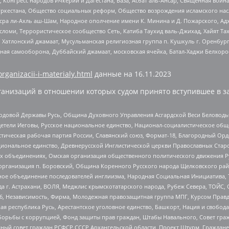
нгресс народов Ичкерии и Дагестана, База, Асбат аль-Ансар, Священная война,
уркестана, Общество социальных реформ, Общество возрождения исламского насл
Нусра ли-Ахль аш-Шам, Народное ополчение имени К. Минина и Д. Пожарского, Ад
сломи, Террористическое сообщество Сеть, Катиба Таухид валь-Джихад, Хайят Тах
, Хатлонский джамаат, Мусульманская религиозная группа п. Кушкуль г. Оренбу
ная самооборона, Дуббайский джамаат, московская ячейка, Батал-Хаджи Белхор
organizacii-i-materialy.html
данные на
16.11.2023
анизаций в отношении которых судом принято вступившее в з
 Родовой Державы Русь, Община Духовного Управления Асгардской Веси Беловод
детели Иеговы, Русское национальное единство, Национал-социалистическое об
истическая рабочая партия России, Славянский союз, Формат-18, Благородный Ор
ациональное единство, Древнерусской Инглистической церкви Православных Ста
ных объединениях, Омская организация общественного политического движения Р
рганизация п. Боровский, Община Коренного Русского народа Щелковского район
гиозное объединение последователей инглиизма, Народная Социальная Инициатива,
 г. Астрахани, ВОЛЯ, Меджлис крымскотатарского народа, Рубеж Севера, ТОЙС, 
6, Независимость, Фирма, Молодежная правозащитная группа МПГ, Курсом Правд
ая республика Русь, Арестантское уголовное единство, Башкорт, Нация и свобода,
орьбы с коррупцией, Фонд защиты прав граждан, Штабы Навального, Совет гражд
ный совет граждан РСФСР СССР Архангельской области, Проект Штурм, Граждане 