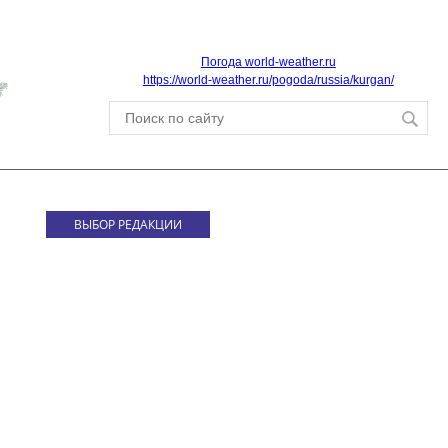
Погода world-weather.ru
https://world-weather.ru/pogoda/russia/kurgan/
ВЫБОР РЕДАКЦИИ