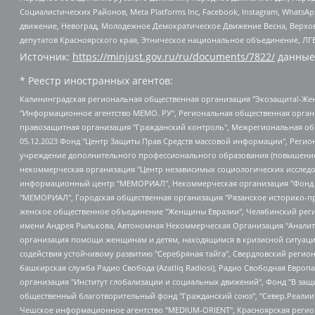
Социалистических Районов, Meta Platforms Inc, Facebook, Instagram, Wha
движение, Невоград, Молодежное Демократическое Движение Весна, Верхов
депутатов Красноярского края, Этническое национальное объединение, ЛГ
Источник:
https://minjust.gov.ru/ru/documents/7822/
данные
* Реестр иностранных агентов:
Калининградская региональная общественная организация "Экозащита!-Женсовет", Фонд содействия защите прав и свобод граждан "Общественный вердикт", Фонд "Институт Развития Свободы Информации", Частное учреждение "Информационное агентство МЕМО. РУ", Региональная общественная организация "Общественная комиссия по сохранению наследия академика Сахарова", Фонд поддержки свободы прессы, Санкт-Петербургская общественная правозащитная организация "Гражданский контроль", Межрегиональная общественная организация "Информационно-просветительский центр "Мемориал", Региональный Фонд "Центр Защиты Прав Средств Массовой Информации", с 05.12.2023 Фонд "Центр Защиты Прав Средств массовой информации", Региональная общественная благотворительная организация помощи беженцам и мигрантам "Гражданское содействие", Негосударственное образовательное учреждение дополнительного профессионального образования (повышение квалификации) специалистов "АКАДЕМИЯ ПО ПРАВАМ ЧЕЛОВЕКА", Свердловская региональная общественная организация "Сутяжник", Автономная некоммерческая организация "Центр независимых социологических исследований", Союз общественных объединений "Российский исследовательский центр по правам человека", Региональное общественное учреждение научно-информационный центр "МЕМОРИАЛ", Некоммерческая организация "Фонд защиты гласности", Автономная некоммерческая организация "Институт прав человека", Городская общественная организация "Екатеринбургское общество "МЕМОРИАЛ", Городская общественная организация "Рязанское историко-просветительское и правозащитное общество "Мемориал" (Рязанский Мемориал), Челябинский региональный орган общественной самодеятельности – женское общественное объединение "Женщины Евразии", Челябинский региональный орган общественной самодеятельности "Уральская правозащитная группа", Фонд содействия защите здоровья и социальной справедливости имени Андрея Рылькова, Автономная Некоммерческая Организация "Аналитический Центр Юрия Левады", Автономная некоммерческая организация социальной поддержки населения "Проект Апрель", Региональная общественная организация помощи женщинам и детям, находящимся в кризисной ситуации "Информационно-методический центр "Анна", Фонд содействия развитию массовых коммуникаций и правовому просвещению "Так-так-Так", Фонд содействия устойчивому развитию "Серебряная тайга", Свердловский региональный общественный фонд социальных проектов "Новое время", "Idel.Реалии", Кавказ.Реалии, Крым.Реалии, Телеканал Настоящее Время, Татаро-башкирская служба Радио Свобода (Azatliq Radiosi), Радио Свободная Европа/Радио Свобода (PCE/PC), "Сибирь.Реалии", "Фактограф", Благотворительный фонд помощи осужденным и их семьям, Автономная некоммерческая организация "Институт глобализации и социальных движений", Фонд "В защиту прав заключенных", Частное учреждение "Центр поддержки и содействия развитию средств массовой информации", Пензенский региональный общественный благотворительный фонд "Гражданский союз", "Север.Реалии", Некоммерческая организация Фонд "Правовая инициатива", Общество с ограниченной ответственностью "Радио Свободная Европа/Радио Свобода", Чешское информационное агентство "MEDIUM-ORIENT", Красноярская региональная общественная организация "Мы против СПИДа", Камалягин Денис Николаевич, Маркелов Сергей Евгеньевич, Пономарев Лев Александрович, Савицкая Людмила Алексеевна, Автоно