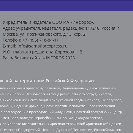
Учредитель и издатель ООО ИА «Инфорос».
Адрес учредителя, издателя, редакции: 117218, Россия, г.
Москва, ул. Кржижановского, д.13, кор. 2
Телефон: +7 (495) 718-84-11
E-mail: info@samotlorexpress.ru
И.О. главного редактора Дорохова Н.В.
Разработчик сайта –
INFOROS
2026
льной на территории Российской Федерации:
кономическому и правовому развитию, Национальный Демократический
менной России, Черноморский фонд регионального сотрудничества,
, Тихоокеанский центр защиты окружающей среды и природных ресурсов,
 Хармони, Родники дракона, Врачи против насильственного извлечения
по расследованию преследований Фалуньгун, Пражский гражданский центр,
бмен, Бард колледж, Европейский выбор, Фонд Ходорковского,
ное Управление Евангельских Христиан Украинской Христианской Церкви,
огических Предприятий, Церковь Духовной Технологии, Европейская сеть