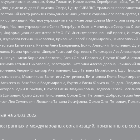
ужденным и их семьям, Фонд Тольятти, Новое время, Серебряная тайга, Так-Так-
, Фонд имени Андрея Рылькова, Сфера, Центр СИБАЛЬТ, Уральская правозащитна
невосточный центр развития гражданских инициатив и социального партнерства, 
 организаций, Частное учреждение в Калининграде Совета Министров северных 
бирь, Частное учреждение в Санкт-Петербурге Совета Министров Северных Стра
а, Информационное агентство МЕМО. РУ, Институт региональной прессы, Инсти
ч, Дзугкоева Регина Николаевна, Кривенко Сергей Владимирович, Милославски
настасия Евгеньевна, Ривина Анна Валерьевна, Бойко Анатолий Николаевич, Дуг
ошель Ирина Ароновна, Шведов Григорий Сергеевич, Пономарев Лев Александро
ч, Цирульников Борис Альбертович, Гасан Ольга Павловна, Паутов Юрий Анато
Акимова Татьяна Николаевна, Золотарева Екатерина Александровна, Рачинский Я
Сергеевна, Аверин Владимир Анатольевич, Щур Татьяна Михайловна, Щур Никола
Анатольевна, Мельникова Валентина Дмитриевна, Вититинова Елена Владимировн
 Алексеевна, Закс Елена Владимировна, Буртина Елена Юрьевна, Гендель Людмил
рохоров Вадим Юрьевич, Шахова Елена Владимировна, Подузов Сергей Васильеви
й Ефимович, Сухих Дарья Николаевна, Орлов Олег Петрович, Добровольская Анн
нсон Лев Семенович, Локшина Татьяна Иосифовна, Орлов Олег Петрович, Поляк
ые на
24.03.2022
ностранных и международных организаций, признанных в соотв