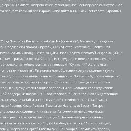
в, Черный Комитет, Татарстанское Региональное Всетатарское общественное
гресс ойрат-калмыцкого народа, Исполнительный комитет совета народных
евосточное общественное движение "Маяк", Санкт-Петербургская ЛГБТ-инициативная группа "Выход", Инициативная группа ЛГБТ+ "Реверс", Алексеев Андрей Викторович, Бекбулатова Таисия Львовна, Беляев Иван Михайлович, Владыкина Елена Сергеевна, Гельман Марат Александрович, Никульшина Вероника Юрьевна, Толоконникова Надежда Андреевна, Шендерович Виктор Анатольевич, Общество с ограниченной ответственностью "Данное сообщение", Общество с ограниченной ответственностью Издательский дом "Новая глава", Айнбиндер Александра Александровна, Московский комьюнити-центр для ЛГБТ+инициатив, Благотворительный фонд развития филантропии, Deutsche Welle (Германия, Kurt-Schumacher-Strasse 3, 53113 Bonn), Борзунова Мария Михайловна, Воробьев Виктор Викторович, Голубева Анна Львовна, Константинова Алла Михайловна, Малкова Ирина Владимировна, Мурадов Мурад Абдулгалимович, Осетинская Елизавета Николаевна, Понасенков Евгений Николаевич, Ганапольский Матвей Юрьевич, Киселев Евгений Алексеевич, Борухович Ирина Григорьевна, Дремин Иван Тимофеевич, Дубровский Дмитрий Викторович, Красноярская региональная общественная организация поддержки и развития альтернативных образовательных технологий и межкультурных коммуникаций "ИНТЕРРА", Маяковская Екатерина Алексеевна, Фейгин Марк Захарович, Филимонов Андрей Викторович, Дзугкоева Регина Николаевна, Доброхотов Роман Александрович, Дудь Юрий Александрович, Елкин Сергей Владимирович, Кругликов Кирилл Игоревич, Сабунаева Мария Леонидовна, Семенов Алексей Владимирович, Шаинян Карен Багратович, Шульман Екатерина Михайловна, Асафьев Артур Валерьевич, Вахштайн Виктор Семенович, Венедиктов Алексей Алексеевич, Лушникова Екатерина Евгеньевна, Волков Леонид Михайлович, Невзоров Александр Глебович, Пархоменко Сергей Борисович, Сироткин Ярослав Николаевич, Кара-Мурза Владимир Владимирович, Баранова Наталья Владимировна, Гозман Леонид Яковлевич, Кагарлицкий Борис Юльевич, Климарев Михаил Валерьевич, Милов Владимир Станиславович, Автономная некоммерческая организация Краснодарский центр современного искусства "Типография", Моргенштерн Алишер Тагирович, Соболь Любовь Эдуардовна, Общество с ограниченной ответственностью "ЛИЗА НОРМ", Каспаров Гарри Кимович, Ходорковский Михаил Борисович, Общество с ограниченной ответственностью "Апрельские тезисы", Данилович Ирина Брониславовна, Кашин Олег Владимирович, Петров Николай Владимирович, Пивоваров Алексей Владимирович, Соколов Михаил Владимирович, Цветкова Юлия Владимировна, Чичваркин Евгений Александрович, Комитет против пыток/Команда против пыток, Общество с ограниченной ответственностью "Первый научный", Общество с ограниченной ответственностью "Вертолет и ко", Белоцерковская Вероника Борисовна, Кац Максим Евгеньевич, Лазарева Татьяна Юрьевна, Шаведдинов Руслан Табризович, Яшин Илья Валерьевич, Общество с ограниченной ответственностью "Иноагент ААВ", Алешковский Дмитрий Петрович, Альбац Евгения Марковна, Быков Дмитрий Львович, Галямина Юлия Евгеньевна, Лойко Сергей Леонидович, Мартынов Кирилл Константинович, Медведев Сергей Александрович, Крашенинников Федор Геннадиевич, Гордеева Катерина Вл