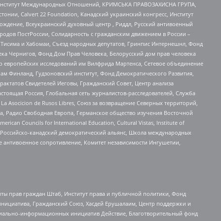
ий Институт Международных Отношений, КРИМСЬКА ПРАВОЗАХИСНА ГРУПА,
стонии, Calvert 22 Foundation, Канадский украинский конгресс, Институт
ждение, Всеукраинский духовный центр , Риддл, Русский антивоенный
ародов ПостРоссии, Солидарность с гражданским движением в России –
в Тисима и Хабомаи, Съезд народных депутатов, Гринпис Интернешнл, Фонд
ека Чернигов, Фонд Дом Прав Человека, Белорусский дом прав человека
нтр европейских исследований им Вилфрида Мартенса, Сетевое объединение
Чам Финланд, Гудзоновский институт, Фонд Демократического Развития,
актатов Свидетелей Иеговы, Гражданский Совет, Центр анализа
астоящая Россия, Глобальная сеть журналистов-расследователей, Служба
a Asocicion de Rusos Libres, Союз за возвращение Северных территорий,
еста, Радио Свободная Европа, Германское общество изучения Восточной
ouncils for International Education, Cultural Vistas, Institute of
, Российско-канадский демократический альянс, Школа международных
е антивоенное сопротивление, Комитет независимости Ингушетии,
ты прав граждан Штаб, Институт права и публичной политики, Фонд
инициатива, Гражданский Союз, Хасдей Ерушалаим, Центр поддержки и
социально-информационных инициатив Действие, Благотворительный фонд