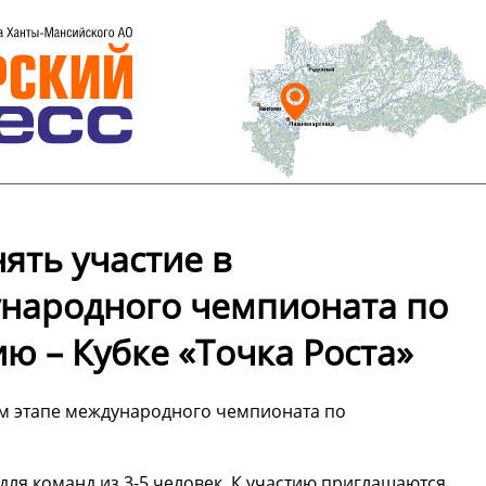
ть участие в
народного чемпионата по
ю – Кубке «Точка Роста»
м этапе международного чемпионата по
ля команд из 3-5 человек. К участию приглашаются