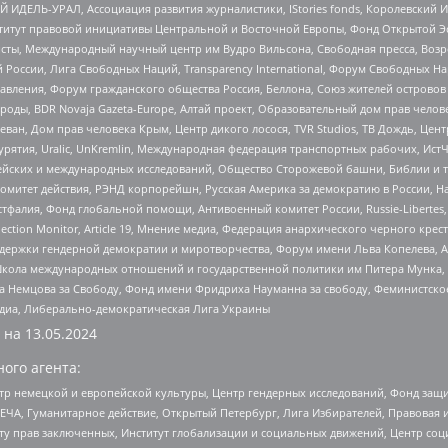
 ИДЕЛЬ-УРАЛ, Ассоциация развития журналистики, IStories fonds, Королевск
r, Институт правовой инициативы Центральной и Восточной Европы, Фонд Открытой Э
ты, Международный научный центр им Вудро Вильсона, Свободная пресса, Возро
России, Лига Свободных Наций, Transparеncy International, Форум Свободных Н
правления, Форум гражданского общества Россия, Беллона, Союз жителей острово
роды, BDR Novaja Gazeta-Europe, Алтай проект, Образовательный дом прав челов
еван, Дом прав человека Крым, Центр дикого лосося, TVR Studios, ТВ Дождь, Це
урятия, Uralic, UnKremlin, Международная федерация транспортных рабочих, Ист
ейских и международных исследований, Общество Сторожевой башни, Библии и тр
омитет действия, РЭНД корпорейшн, Русская Америка за демократию в России, Н
фалия, Фонд глобальной помощи, Антивоенный комитет России, Russie-Libertes, L
lection Monitor, Article 19, Мнение медиа, Федерация анархического черного кр
и гендерной демократии и миротворчества, Форум имени Льва Копелева, American C
г, Школа международных отношений и государственной политики им Питера Мунка
 Немцова за Свободу, Фонд имени Фридриха Науманна за свободу, Феминистско
медиа, Либерально-демократическая Лига Украины
 на
13.05.2024
ого агента:
р немецкой и европейской культуры, Центр гендерных исследований, Фонд защи
ЧА, Гуманитарное действие, Открытый Петербург, Лига Избирателей, Правовая 
иту прав заключенных, Институт глобализации и социальных движений, Центр 