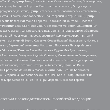
Так, Сова, центр Анна, Проект Апрель, Самарская губерния, Эра здоровья,
я группа, Женщины Евразии, Институт прав человека, Фонд защиты
Гражданское действие, Центр независимых социологических исследований,
стран, Гражданское содействие, Трансперенси Интернешнл-Р, Центр
н, Фонд поддержки свободы прессы, Гражданский контроль, Человек и
тут Развития Свободы Информации, Экозащита!-Женсовет, Общественный
й Павел Юрьевич, Шнырова Ольга Вадимовна, Чанышева Лилия Айратовна,
ин Сергей Георгиевич, Пивоваров Андрей Сергеевич, Аверин Виталий
вич, Каргалицкий Борис Юльевич, Созаев Валерий Валерьевич, Исламов
льевич, Верховский Александр Маркович, Пислакова-Паркер Марина
н Збигневич, Жемкова Елена Борисовна, Гудков Лев Дмитриевич,
й Алексеевич, Блинушов Андрей Юрьевич, Мосин Алексей Геннадьевич,
а, Баженова Светлана Куприяновна, Максимов Сергей Владимирович,
а Залмановна, Кокорина Екатерина Алексеевна, Шуманов Илья
ч, Протасова Ирина Вячеславовна, Литинский Леонид Борисович,
а Дмитриевна, Королева Александра Евгеньевна, Смирнов Владимир
ова Мара Федоровна, Резник Генри Маркович, Захаров Герман
етствии с законодательством Российской Федерации