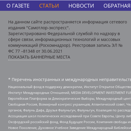
О ГАЗЕТЕ
СТАТЬИ
НОВОСТИ
ОБРАТНАЯ
На данном сайте распространяется информация сетевого
издания "Самотлор-экспресс".
Зарегистрировано Федеральной службой по надзору в
сфере связи, информационных технологий и массовых
коммуникаций (Роскомнадзор). Реестровая запись ЭЛ №
ФС 77 –81348 от 30.06.2021
ПОКАЗАТЬ БАННЕРНЫЕ МЕСТА
* Перечень иностранных и международных неправительств
Национальный фонд в поддержку демократии, Институт Открытое Общество
Институт Международных Отношений, MEDIA DEVELOPMENT INVESTMENT FUND,
Европейская Платформа за Демократические Выборы, Международный цент
Свободная Россия, Всемирный конгресс украинцев, Атлантический совет, Ч
органов, Фалунь Дафа, Друзья Фалуньгун, Фалуньгун, Коалиция по рассле
Ассоциация школ политических исследований при Совете Европы, Центр ли
Оксфордский российский фонд, Фонд Будущее России, Компания свободы ин
Новое Поколение, Духовное Учебное Заведение Международный Библейский