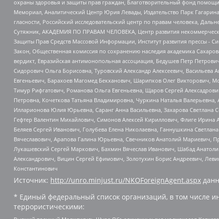
охраны здоровья и защиты прав граждан, Благотворительный фонд помощи ос
Мемориал, Аналитический Центр Юрия Левады, Издательство Парк Гагарина
гласности, Российский исследовательский центр по правам человека, Даль
Сутяжник, АКАДЕМИЯ ПО ПРАВАМ ЧЕЛОВЕКА, Центр развития некоммерческих
Защиты Прав Средств Массовой Информации, Институт развития прессы - Си
Закон, Общественная комиссия по сохранению наследия академика Сахаров
вердикт, Евразийская антимонопольная ассоциация, Бедушев Петр Петрови
Сидорович Ольга Борисовна, Туровский Александр Алексеевич, Васильева А
Евгеньевич, Барахоев Магомед Бекханович, Шарипков Олег Викторович, М
Тимур Рифгатович, Романова Ольга Евгеньевна, Щаров Сергей Алексадрови
Петровна, Кочеткова Татьяна Владимировна, Чуркина Наталья Валерьевна, 
Илларионова Юлия Юрьевна, Саранг Анна Васильевна, Захарова Светлана 
Гефтер Валентин Михайлович, Симонов Алексей Кириллович, Флиге Ирина 
Беляев Сергей Иванович, Голубева Елена Николаевна, Ганнушкина Светлана
Вячеславович, Арапова Галина Юрьевна, Свечников Анатолий Мариевич, П
Лукашевский Сергей Маркович, Бахмин Вячеслав Иванович, Шабад Анатоли
Александрович, Вицин Сергей Ефимович, Золотухин Борис Андреевич, Леви
Константинович
Источник:
http://unro.minjust.ru/NKOForeignAgent.aspx
данн
* Единый федеральный список организаций, в том числе и
террористическими: