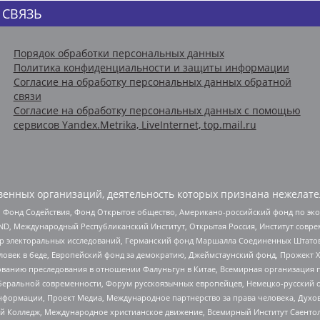
 СВЯЗЬ
Порядок обработки персональных данных
Политика конфиденциальности и защиты информации
Согласие на обработку персональных данных обратной
связи
Согласие на обработку персональных данных с помощью
сервисов Yandex.Metrika, LiveInternet, top.mail.ru
енных организаций, деятельность которых признана нежелате
 Фонд Содействия, Фонд Открытое общество, Американо-российский фонд по э
 Международный Республиканский Институт, Открытая Россия, Институт совре
р электоральных исследований, Германский фонд Маршалла Соединенных Штатов
еловек в беде, Европейский фонд за демократию, Джеймстаунский фонд, Прожект
дованию преследования в отношении Фалуньгун в Китае, Всемирная организация 
беральной современности, Форум русскоязычных европейцев, Немецко-русский о
формации, Проект Медиа, Международное партнерство за права человека, Духов
 Колледж, Международное христианское движение, Всемирный Институт Саентол