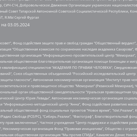
tsApp, СИЧ-С14, Добровольческое Движение Организации украинских националисто
ный Совет Татарской Автономной Советской Социалистической Республики, Кон
БТ, Я.МЫ Сергей Фургал
 на
03.05.2024
мная некоммерческая организация "Центр по работе с проблемой насилия "НАСИЛИЮ.НЕТ", Межрегиональный профессиональный союз работников здравоохранения "Альянс врачей", Юридическое лицо, зарегистрированное в Латвийской Республике, SIA "Medusa Project" (регистрационный номер 40103797863, дата регистрации 10.06.2014), Некоммерческая организация "Фонд по борьбе с коррупцией", Автономная некоммерческая организация "Институт права и публичной политики", Баданин Роман Сергеевич, Гликин Максим Александрович, Железнова Мария Михайловна, Лукьянова Юлия Сергеевна, Маетная Елизавета Витальевна, Маняхин Петр Борисович, Чуракова Ольга Владимировна, Ярош Юлия Петровна, Юридическое лицо "The Insider SIA", зарегистрированное в Риге, Латвийская Республика (дата регистрации 26.06.2015), являющееся администратором доменного имени интернет-издания "The Insider SIA", https://theins.ru, Постернак Алексей Евгеньевич, Рубин Михаил Аркадьевич, Анин Роман Александрович, Юридическое лицо Istories fonds, зарегистрированное в Латвийской Республике (регистрационный номер 50008295751, дата регистрации 24.02.2020), Великовский Дмитрий Александрович, Долинина Ирина Николаевна, Мароховская Алеся Алексеевна, Шлейнов Роман Юрьевич, Шмагун Олеся Валентиновна, Общество с ограниченной ответственностью "Альтаир 2021", Общество с ограниченной ответственностью "Вега 2021", Общество с ограниченной ответственностью "Главный редактор 2021", Общество с ограниченной ответственностью "Ромашки монолит", Важенков Артем Валерьевич, Ивановская областная общественная организация "Центр гендерных исследований", Гурман Юрий Альбертович, Медиапроект "ОВД-Инфо", Егоров Владимир Владимирович, Жилинский Владимир Александрович, Общество с ограниченной ответственностью "ЗП", Иванова София Юрьевна, Карезина Инна Павловна, Кильтау Екатерина Викторовна, Петров Алексей Викторович, Пискунов Сергей Евгеньевич, Смирнов Сергей Сергеевич, Тихонов Михаил Сергеевич, Общество с ограниченной ответственностью "ЖУРНАЛИСТ-ИНОСТРАННЫЙ АГЕНТ", Арапова Галина Юрьевна, Вольтская Татьяна Анатольевна, Американская компания "Mason G.E.S. Anonymous Foundation" (США), являющаяся владельцем интернет-издания https://mnews.world/, Компания "Stichting Bellingcat", зарегистрированная в Нидерландах (дата регистрации 11.07.2018), Захаров Андрей Вячеславович, Клепиковская Екатерина Дмитриевна, Общество с ограниченной ответственностью "МЕМО", Перл Роман Александрович, Симонов Евгений Алексеевич, Соловьева Елена Анатольевна, Сотников Даниил Владимирович, Сурначева Елизавета Дмитриевна, Автономная некоммерческая организация по защите прав человека и информированию населения "Якутия – Наше Мнение", Общество с ограниченной ответственностью "Москоу диджитал медиа", с 26.01.2023 Общество с ограниченной ответственностью "Чайка Белые сады", Ветошкина Валерия Валерьевна, Заговора Максим Александрович, Межрегиональное общественное движение "Российская ЛГБТ - сеть", Оленичев Максим Владимирович, Павлов Иван Юрьевич, Скворцова Елена Сергеевна, Общество с ограниченной ответственностью "Как бы инагент", Кочетков Игорь Викторович, Общество с ограниченной ответственностью "Честные выборы", Еланчик Олег Александрович, Общество с ограниченной ответственностью "Нобелевский призыв", Гималова Регина Эмилевна, Григорьев Андрей Валерьевич, Григорьева Алина Александровна, Ассоциация по содействию защите прав призывников, альтернативнослужащих и военнослужащих "Правозащитная группа "Гражданин.Армия.Право", Хисамова Регина Фаритовна, Автономная некоммерческая организация по реализации социально-правовых программ "Лилит", Дальн