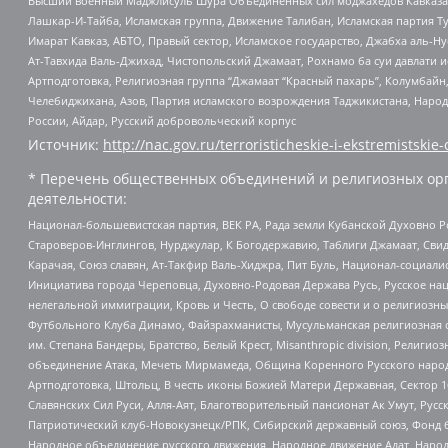
Высший военный Маджлисуль Шура Объединенных сил моджахедов Кавказа, Ко
Лашкар-И-Тайба, Исламская группа, Движение Талибан, Исламская партия Т
Имарат Кавказ, АБТО, Правый сектор, Исламское государство, Джабха аль-
Ат-Тавхида Валь-Джихад, Чистопольский Джамаат, Рохнамо ба суи давлати и
Артподготовка, Религиозная группа “Джамаат “Красный пахарь”, Колумбайн
Челебиджихана, Азов, Партия исламского возрождения Таджикистана, Народ
России, Айдар, Русский добровольческий корпус
Источник:
http://nac.gov.ru/terroristicheskie-i-ekstremistskie-
* Перечень общественных объединений и религиозных орг
деятельности:
Национал-большевистская партия, ВЕК РА, Рада земли Кубанской Духовно
Староверов-Инглингов, Нурджулар, К Богодержавию, Таблиги Джамаат, Сви
Карачая, Союз славян, Ат-Такфир Валь-Хиджра, Пит Буль, Национал-социал
Инициатива города Череповца, Духовно-Родовая Держава Русь, Русское н
нелегальной иммиграции, Кровь и Честь, О свободе совести и о религиоз
Футбольного Клуба Динамо, Файзрахманисты, Мусульманская религиозная о
им. Степана Бандеры, Братство, Белый Крест, Misanthropic division, Рели
объединение Атака, Мечеть Мирмамеда, Община Коренного Русского народа
Артподготовка, Штольц, В честь иконы Божией Матери Державная, Сектор 1
Славянских Сил Руси, Алля-Аят, Благотворительный пансионат Ак Умут, Русск
Патриотический клуб-Новокузнецк/РПК, Сибирский державный союз, Фонд б
Народное объединение русского движения, Народное движение Адат, Народ