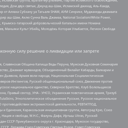
 Исламская группа, Братья-мусульмане, Партия исламского освобождения,
едия, Дом двух святых, Джунд аш-Шам, Исламский джихад, Аль-Каида,
жр от Аллаха Субхану уа Тагьаля SHAM, АУМ Синрике, Муджахеды джамаата
рир аш-Шам, Ахлю Сунна Валь Джамаа, National Socialism/White Power,
рг, Крымско-татарский добровольческий батальон имени Номана
оев, Маньяки Культ Убийц, Молодёжь Которая Улыбается, Легион Свобода
аконную силу решение о ликвидации или запрете
ья, Славянская Община Капища Веды Перуна, Мужская Духовная Семинария
щество, Джамаат мувахидов, Объединенный Вилайат Кабарды, Балкарии и
ден Дьявола, Армия воли народа, Национальная Социалистическая
роверов-Инглингов, Русский общенациональный союз, Движение против
усское национальное единство, Северное Братство, Клуб Болельщиков
а, Правый сектор, УНА - УНСО, Украинская повстанческая армия, Тризуб
 TulaSkins, Этнополитическое объединение Русские, Русское национальное
О противодействии экстремистской деятельности, РЕВТАТПОД,
ы и Единения, Каракольская инициативная группа, Автоград Крю, Союз
 Нация и свобода, W.H.С., Фалунь Дафа, Иртыш Ultras, Русский
ан СССР Прикубанского округа г. Краснодара, Мужское государство,
СССР, Держава Союз Советских Светлых Родов, Совет Советских