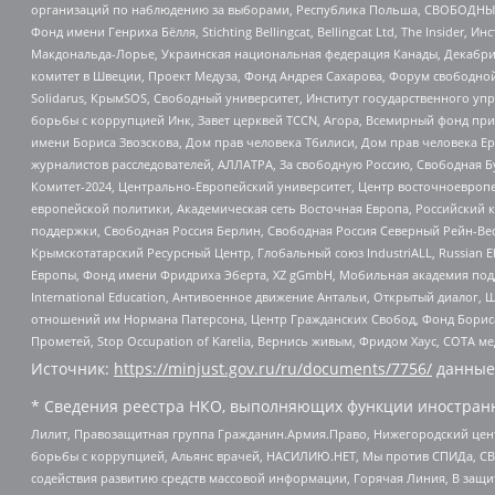
организаций по наблюдению за выборами, Республика Польша, СВОБОДНЫЙ
Фонд имени Генриха Бёлля, Stichting Bellingcat, Bellingcat Ltd, The Inside
Макдональда-Лорье, Украинская национальная федерация Канады, Декабрис
комитет в Швеции, Проект Медуза, Фонд Андрея Сахарова, Форум свободной 
Solidarus, КрымSOS, Свободный университет, Институт государственного у
борьбы с коррупцией Инк, Завет церквей TCCN, Агора, Всемирный фонд при
имени Бориса Звозскова, Дом прав человека Тбилиси, Дом прав человека Ер
журналистов расследователей, АЛЛАТРА, За свободную Россию, Свободная Б
Комитет-2024, Центрально-Европейский университет, Центр восточноевроп
европейской политики, Академическая сеть Восточная Европа, Российский к
поддержки, Свободная Россия Берлин, Свободная Россия Северный Рейн-Вест
Крымскотатарский Ресурсный Центр, Глобальный союз IndustriALL, Russian E
Европы, Фонд имени Фридриха Эберта, XZ gGmbH, Мобильная академия поддержк
International Education, Антивоенное движение Антальи, Открытый диало
отношений им Нормана Патерсона, Центр Гражданских Свобод, Фонд Бориса
Прометей, Stop Occupation of Karelia, Вернись живым, Фридом Хаус, СОТА 
Источник:
https://minjust.gov.ru/ru/documents/7756/
данные
* Сведения реестра НКО, выполняющих функции иностранн
Лилит, Правозащитная группа Гражданин.Армия.Право, Нижегородский цент
борьбы с коррупцией, Альянс врачей, НАСИЛИЮ.НЕТ, Мы против СПИДа, СВЕ
содействия развитию средств массовой информации, Горячая Линия, В защ