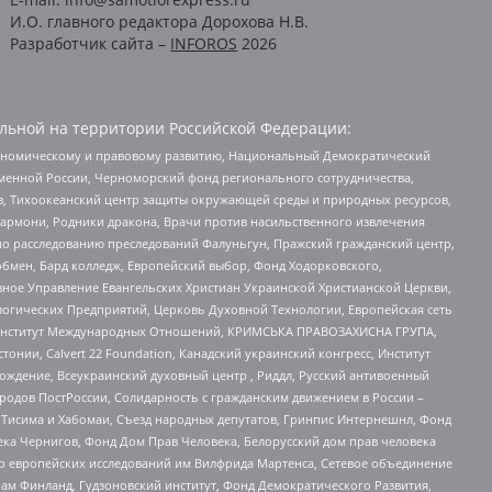
И.О. главного редактора Дорохова Н.В.
Разработчик сайта –
INFOROS
2026
льной на территории Российской Федерации:
кономическому и правовому развитию, Национальный Демократический
менной России, Черноморский фонд регионального сотрудничества,
, Тихоокеанский центр защиты окружающей среды и природных ресурсов,
 Хармони, Родники дракона, Врачи против насильственного извлечения
по расследованию преследований Фалуньгун, Пражский гражданский центр,
бмен, Бард колледж, Европейский выбор, Фонд Ходорковского,
ное Управление Евангельских Христиан Украинской Христианской Церкви,
огических Предприятий, Церковь Духовной Технологии, Европейская сеть
ий Институт Международных Отношений, КРИМСЬКА ПРАВОЗАХИСНА ГРУПА,
стонии, Calvert 22 Foundation, Канадский украинский конгресс, Институт
ждение, Всеукраинский духовный центр , Риддл, Русский антивоенный
ародов ПостРоссии, Солидарность с гражданским движением в России –
в Тисима и Хабомаи, Съезд народных депутатов, Гринпис Интернешнл, Фонд
ека Чернигов, Фонд Дом Прав Человека, Белорусский дом прав человека
нтр европейских исследований им Вилфрида Мартенса, Сетевое объединение
Чам Финланд, Гудзоновский институт, Фонд Демократического Развития,