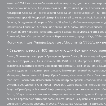
Комитет-2024, Центрально-Европейский университет, Центр восточноевроп
европейской политики, Академическая сеть Восточная Европа, Российский к
поддержки, Свободная Россия Берлин, Свободная Россия Северный Рейн-Вест
Крымскотатарский Ресурсный Центр, Глобальный союз IndustriALL, Russian E
Европы, Фонд имени Фридриха Эберта, XZ gGmbH, Мобильная академия поддержк
International Education, Антивоенное движение Антальи, Открытый диало
отношений им Нормана Патерсона, Центр Гражданских Свобод, Фонд Бориса
Прометей, Stop Occupation of Karelia, Вернись живым, Фридом Хаус, СОТА 
Источник:
https://minjust.gov.ru/ru/documents/7756/
данные
* Сведения реестра НКО, выполняющих функции иностранн
Лилит, Правозащитная группа Гражданин.Армия.Право, Нижегородский цент
борьбы с коррупцией, Альянс врачей, НАСИЛИЮ.НЕТ, Мы против СПИДа, СВЕ
содействия развитию средств массовой информации, Горячая Линия, В защ
охраны здоровья и защиты прав граждан, Благотворительный фонд помощи ос
Мемориал, Аналитический Центр Юрия Левады, Издательство Парк Гагарина
гласности, Российский исследовательский центр по правам человека, Даль
Сутяжник, АКАДЕМИЯ ПО ПРАВАМ ЧЕЛОВЕКА, Центр развития некоммерческих
Защиты Прав Средств Массовой Информации, Институт развития прессы - Си
Закон, Общественная комиссия по сохранению наследия академика Сахаров
вердикт, Евразийская антимонопольная ассоциация, Бедушев Петр Петрови
Сидорович Ольга Борисовна, Туровский Александр Алексеевич, Васильева А