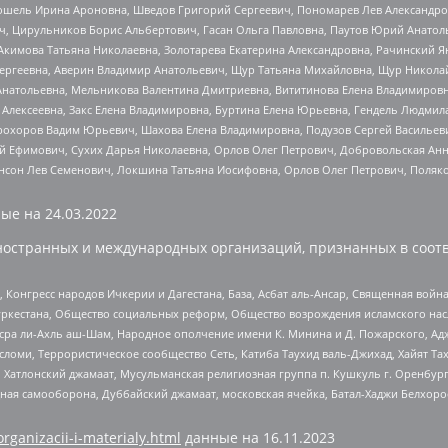
ошель Ирина Ароновна, Шведов Григорий Сергеевич, Пономарев Лев Александро
ч, Цирульников Борис Альбертович, Гасан Ольга Павловна, Паутов Юрий Анато
Акимова Татьяна Николаевна, Золотарева Екатерина Александровна, Рачинский Я
Сергеевна, Аверин Владимир Анатольевич, Щур Татьяна Михайловна, Щур Никола
Анатольевна, Мельникова Валентина Дмитриевна, Вититинова Елена Владимировн
 Алексеевна, Закс Елена Владимировна, Буртина Елена Юрьевна, Гендель Людмил
рохоров Вадим Юрьевич, Шахова Елена Владимировна, Подузов Сергей Васильеви
й Ефимович, Сухих Дарья Николаевна, Орлов Олег Петрович, Добровольская Анн
нсон Лев Семенович, Локшина Татьяна Иосифовна, Орлов Олег Петрович, Поляк
ые на
24.03.2022
ностранных и международных организаций, признанных в соотв
нгресс народов Ичкерии и Дагестана, База, Асбат аль-Ансар, Священная война,
уркестана, Общество социальных реформ, Общество возрождения исламского насл
Нусра ли-Ахль аш-Шам, Народное ополчение имени К. Минина и Д. Пожарского, Ад
сломи, Террористическое сообщество Сеть, Катиба Таухид валь-Джихад, Хайят Тах
, Хатлонский джамаат, Мусульманская религиозная группа п. Кушкуль г. Оренбу
ная самооборона, Дуббайский джамаат, московская ячейка, Батал-Хаджи Белхор
organizacii-i-materialy.html
данные на
16.11.2023