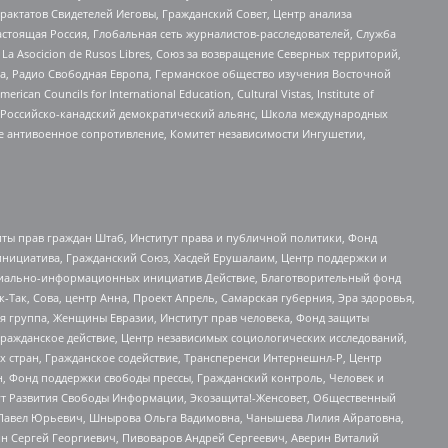
актатов Свидетелей Иеговы, Гражданский Совет, Центр анализа
астоящая Россия, Глобальная сеть журналистов-расследователей, Служба
a Asocicion de Rusos Libres, Союз за возвращение Северных территорий,
еста, Радио Свободная Европа, Германское общество изучения Восточной
ouncils for International Education, Cultural Vistas, Institute of
, Российско-канадский демократический альянс, Школа международных
е антивоенное сопротивление, Комитет независимости Ингушетии,
ты прав граждан Штаб, Институт права и публичной политики, Фонд
инициатива, Гражданский Союз, Хасдей Ерушалаим, Центр поддержки и
социально-информационных инициатив Действие, Благотворительный фонд
Так, Сова, центр Анна, Проект Апрель, Самарская губерния, Эра здоровья,
я группа, Женщины Евразии, Институт прав человека, Фонд защиты
Гражданское действие, Центр независимых социологических исследований,
стран, Гражданское содействие, Трансперенси Интернешнл-Р, Центр
н, Фонд поддержки свободы прессы, Гражданский контроль, Человек и
тут Развития Свободы Информации, Экозащита!-Женсовет, Общественный
й Павел Юрьевич, Шнырова Ольга Вадимовна, Чанышева Лилия Айратовна,
ин Сергей Георгиевич, Пивоваров Андрей Сергеевич, Аверин Виталий