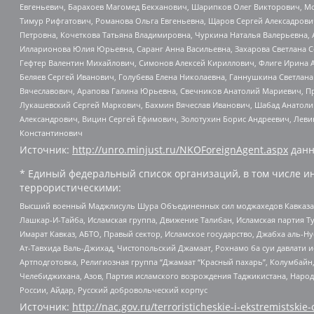
Евгеньевич, Барахоев Магомед Бекханович, Шарипков Олег Викторович, М
Тимур Рифгатович, Романова Ольга Евгеньевна, Щаров Сергей Алексадрови
Петровна, Кочеткова Татьяна Владимировна, Чуркина Наталья Валерьевна, 
Илларионова Юлия Юрьевна, Саранг Анна Васильевна, Захарова Светлана 
Гефтер Валентин Михайлович, Симонов Алексей Кириллович, Флиге Ирина 
Беляев Сергей Иванович, Голубева Елена Николаевна, Ганнушкина Светлана
Вячеславович, Арапова Галина Юрьевна, Свечников Анатолий Мариевич, П
Лукашевский Сергей Маркович, Бахмин Вячеслав Иванович, Шабад Анатоли
Александрович, Вицин Сергей Ефимович, Золотухин Борис Андреевич, Леви
Константинович
Источник:
http://unro.minjust.ru/NKOForeignAgent.aspx
данн
* Единый федеральный список организаций, в том числе и
террористическими:
Высший военный Маджлисуль Шура Объединенных сил моджахедов Кавказа, Ко
Лашкар-И-Тайба, Исламская группа, Движение Талибан, Исламская партия Т
Имарат Кавказ, АБТО, Правый сектор, Исламское государство, Джабха аль-
Ат-Тавхида Валь-Джихад, Чистопольский Джамаат, Рохнамо ба суи давлати и
Артподготовка, Религиозная группа “Джамаат “Красный пахарь”, Колумбайн
Челебиджихана, Азов, Партия исламского возрождения Таджикистана, Народ
России, Айдар, Русский добровольческий корпус
Источник:
http://nac.gov.ru/terroristicheskie-i-ekstremistskie-