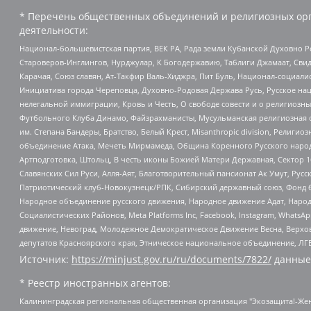
* Перечень общественных объединений и религиозных орг
деятельности:
Национал-большевистская партия, ВЕК РА, Рада земли Кубанской Духовно
Староверов-Инглингов, Нурджулар, К Богодержавию, Таблиги Джамаат, Сви
Карачая, Союз славян, Ат-Такфир Валь-Хиджра, Пит Буль, Национал-социал
Инициатива города Череповца, Духовно-Родовая Держава Русь, Русское н
нелегальной иммиграции, Кровь и Честь, О свободе совести и о религиоз
Футбольного Клуба Динамо, Файзрахманисты, Мусульманская религиозная о
им. Степана Бандеры, Братство, Белый Крест, Misanthropic division, Рели
объединение Атака, Мечеть Мирмамеда, Община Коренного Русского народа
Артподготовка, Штольц, В честь иконы Божией Матери Державная, Сектор 1
Славянских Сил Руси, Алля-Аят, Благотворительный пансионат Ак Умут, Русск
Патриотический клуб-Новокузнецк/РПК, Сибирский державный союз, Фонд б
Народное объединение русского движения, Народное движение Адат, Народ
Социалистических Районов, Meta Platforms Inc, Facebook, Instagram, Wha
движение, Невоград, Молодежное Демократическое Движение Весна, Верхов
депутатов Красноярского края, Этническое национальное объединение, ЛГ
Источник:
https://minjust.gov.ru/ru/documents/7822/
данные
* Реестр иностранных агентов:
Калининградская региональная общественная организация "Экозащита!-Женсовет", Фонд содействия защите прав и свобод граждан "Общественный вердикт", Фонд "Институт Развития Свободы Информации", Частное учреждение "Информационное агентство МЕМО. РУ", Региональная общественная организация "Общественная комиссия по сохранению наследия академика Сахарова", Фонд поддержки свободы прессы, Санкт-Петербургская общественная правозащитная организация "Гражданский контроль", Межрегиональная общественная организация "Информационно-просветительский центр "Мемориал", Региональный Фонд "Центр Защиты Прав Средств Массовой Информации", с 05.12.2023 Фонд "Центр Защиты Прав Средств массовой информации", Региональная общественная благотворительная организация помощи беженцам и мигрантам "Гражданское содействие", Негосударственное образовательное учреждение дополнительного профессионального образования (повышение квалификации) специалистов "АКАДЕМИЯ ПО ПРАВАМ ЧЕЛОВЕКА", Свердловская региональная общественная организация "Сутяжник", Автономная некоммерческая организация "Центр независимых социологических исследований", Союз общественных объединений "Российский исследовательский центр по правам человека", Региональное общественное учреждение научно-информационный центр "МЕМОРИАЛ", Некоммерческая организация "Фонд защиты гласности", Автономная некоммерческая организация "Институт прав человека", Городская общественная организация "Екатеринбургское общество "МЕМОРИАЛ", Городская общественная организация "Рязанское историко-просветительское и правозащитное общество "Мемориал" (Рязанский Мемориал), Челябинский региональный орган общественной самодеятельности – женское общественное объединение "Женщины Евразии", Челябинский региональный орган общественной самодеятельности "Уральская правозащитная группа", Фонд содействия защите здоровья и социальной справедливости имени Андрея Рылькова, Автономная Некоммерческая Организация "Аналитический Центр Юрия Левады", Автономная некоммерческая организация социальной поддержки населения "Проект Апрель", Региональная общественная организация помощи женщинам и детям, находящимся в кризисной ситуации "Информационно-методический центр "Анна", Фонд содействия развитию массовых коммуникаций и правовому просвещению "Так-так-Так", Фонд содействия устойчивому развитию "Серебряная тайга", Свердловский региональный общественный фонд социальных проектов "Новое время", "Idel.Реалии", Кавказ.Реалии, Крым.Реалии, Телеканал Настоящее Время, Татаро-башкирская служба Радио Свобода (Azatliq Radiosi), Радио Свободная Европа/Радио Свобода (PCE/PC), "Сибирь.Реалии", "Фактограф", Благотворительный фонд помощи осужденным и их семьям, Автономная некоммерческая организация "Институт глобализации и социальных движений", Фонд "В защиту прав заключенных", Частное учреждение "Центр поддержки и содействия развитию средств массовой информации", Пензенский региональный общественный благотворительный фонд "Гражданский союз", "Север.Реалии", Некоммерческая организация Фонд "Правовая инициатива", Общество с ограниченной ответственностью "Радио Свободная Европа/Радио Свобода", Чешское информационное агентство "MEDIUM-ORIENT", Красноярская региональная общественная организация "Мы против СПИДа", Камалягин Денис Николаевич, Маркелов Сергей Евгеньевич, Пономарев Лев Александрович, Савицкая Людмила Алексеевна, Автоно