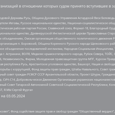
анизаций в отношении которых судом принято вступившее в з
 Родовой Державы Русь, Община Духовного Управления Асгардской Веси Беловод
детели Иеговы, Русское национальное единство, Национал-социалистическое об
истическая рабочая партия России, Славянский союз, Формат-18, Благородный Ор
ациональное единство, Древнерусской Инглистической церкви Православных Ста
ных объединениях, Омская организация общественного политического движения Р
рганизация п. Боровский, Община Коренного Русского народа Щелковского район
гиозное объединение последователей инглиизма, Народная Социальная Инициатива,
 г. Астрахани, ВОЛЯ, Меджлис крымскотатарского народа, Рубеж Севера, ТОЙС, 
6, Независимость, Фирма, Молодежная правозащитная группа МПГ, Курсом Правд
ая республика Русь, Арестантское уголовное единство, Башкорт, Нация и свобода,
орьбы с коррупцией, Фонд защиты прав граждан, Штабы Навального, Совет гражд
ный совет граждан РСФСР СССР Архангельской области, Проект Штурм, Граждане 
tsApp, СИЧ-С14, Добровольческое Движение Организации украинских националисто
ный Совет Татарской Автономной Советской Социалистической Республики, Кон
БТ, Я.МЫ Сергей Фургал
 на
03.05.2024
мная некоммерческая организация "Центр по работе с проблемой насилия "НАСИЛИЮ.НЕТ", Межрегиональный профессиональный союз работников здравоохранения "Альянс врачей", Юридическое лицо, зарегистрированное в Латвийской Республике, SIA "Medusa Project" (регистрационный номер 40103797863, дата регистрации 10.06.2014), Некоммерческая организация "Фонд по борьбе с коррупцией", Автономная некоммерческая организация "Институт права и публичной политики", Баданин Роман Сергеевич, Гликин Максим Александрович, Железнова Мария Михайловна, Лукьянова Юлия Сергеевна, Маетная Елизавета Витальевна, Маняхин Петр Борисович, Чуракова Ольга Владимировна, Ярош Юлия Петровна, Юридическое лицо "The Insider SIA", зарегистрированное в Риге, Латвийская Республика (дата регистрации 26.06.2015), являющееся администратором доменного имени интернет-издания "The Insider SIA", https://theins.ru, Постернак Алексей Евгеньевич, Рубин Михаил Аркадьевич, Анин Роман Александрович, Юридическое лицо Istories fonds, зарегистрированное в Латвийской Республике (регистрационный номер 50008295751, дата регистрации 24.02.2020), Великовский Дмитрий Александрович, Долинина Ирина Николаевна, Мароховская Алеся Алексеевна, Шлейнов Роман Юрьевич, Шмагун Олеся Валентиновна, Общество с ограниченной ответственностью "Альтаир 2021", Общество с ограниченной ответственностью "Вега 2021", Общество с ограниченной ответственностью "Главный редактор 2021", Общество с ограниченной ответственностью "Ромашки монолит", Важенков Артем Валерьевич, Ивановская областная общественная организация "Центр гендерных исследований", Гурман Юрий Альбертович, Медиапроект "ОВД-Инфо", Егоров Владимир Владимирович, Жилинский Владимир Александрович, Общество с ограниченной ответственностью "ЗП", Иванова София Юрьевна, Карезина Инна Павловна, Кильтау Екатерина Викторовна, Петров Алексей Викторович, Пискунов Сергей Евгеньевич, Смирнов Сергей Сергеевич, Тихонов Михаил Сергеевич, Общество с ограниченной ответственностью "ЖУРНАЛИСТ-ИНОСТРАННЫЙ АГЕНТ", Арапова Галина Юрьевна, Вольтская Татьяна Анатольевна, Американская компания "Mason G.E.S. Anonymous Foundation" (США), являющаяся владельцем интернет-издания https://mnews.world/, Компания "Stichting Bellingcat", зарегистрированная в Нидерландах (дата регистрации 11.07.2018), Захаров Андрей Вячеславович, Клепиковская Екатерина Дмитриевна, Общество с ограниченной ответственностью "МЕМО", Перл Роман Александрович, Симонов Евгений Алексеевич, Соловьева Елена Анатольевна, Сотников Даниил Владимирович, Сурначева Елизавета Дмитриевна, Автономная некоммерческая организация по защите прав человека и информированию населения "Якутия – Наше Мнение", Общество с ограниченной ответственностью "Москоу диджитал медиа", с 26.01.2023 Общество с ограниченной ответственностью "Чайка Белые сады", Ветошкина Валерия Валерьевна, Заговора Максим Александрович, Межрегиональное общественное движение "Российская ЛГБТ - сеть", Оленичев Максим Владимирович, Павлов Иван Юрьевич, Скворцова Елена Сергеевна, Общество с ограниченной ответственностью "Как бы инагент", Кочетков Игорь Викторович, Общество с ограниченной ответственностью "Честные выборы", Еланчик Олег Александрович, Общество с ограниченной ответственностью "Нобелевский призыв", Гималова Регина Эмилевна, Григорьев Андрей Валерьевич, Григорьева Алина Александровна, Ассоциация по содействию защите прав призывников, альтернативнослужащих и военнослужащих "Правозащитная группа "Гражданин.Армия.Право", Хисамова Регина Фаритовна, Автономная некоммерческая организация по реализации социально-правовых программ "Лилит", Дальн