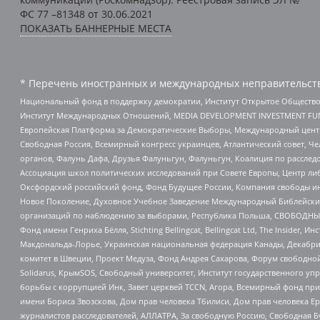
ФС 77 –81348 от 30.06.2021
ПОКАЗАТЬ БАННЕРНЫЕ МЕСТА
* Перечень иностранных и международных неправительств
Национальный фонд в поддержку демократии, Институт Открытое Общество
Институт Международных Отношений, MEDIA DEVELOPMENT INVESTMENT FUND,
Европейская Платформа за Демократические Выборы, Международный цент
Свободная Россия, Всемирный конгресс украинцев, Атлантический совет, Ч
органов, Фалунь Дафа, Друзья Фалуньгун, Фалуньгун, Коалиция по рассле
Ассоциация школ политических исследований при Совете Европы, Центр ли
Оксфордский российский фонд, Фонд Будущее России, Компания свободы ин
Новое Поколение, Духовное Учебное Заведение Международный Библейский
организаций по наблюдению за выборами, Республика Польша, СВОБОДНЫЙ
Фонд имени Генриха Бёлля, Stichting Bellingcat, Bellingcat Ltd, The Inside
Макдональда-Лорье, Украинская национальная федерация Канады, Декабрис
комитет в Швеции, Проект Медуза, Фонд Андрея Сахарова, Форум свободной 
Solidarus, КрымSOS, Свободный университет, Институт государственного у
борьбы с коррупцией Инк, Завет церквей TCCN, Агора, Всемирный фонд при
имени Бориса Звозскова, Дом прав человека Тбилиси, Дом прав человека Ер
журналистов расследователей, АЛЛАТРА, За свободную Россию, Свободная Б