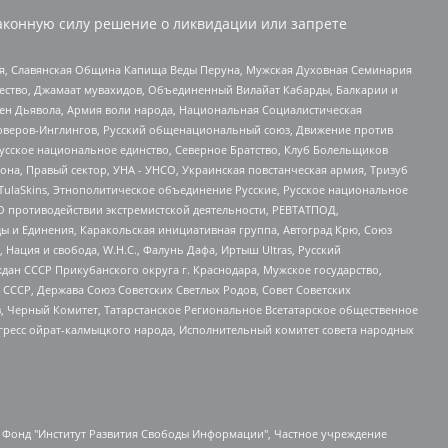
аконную силу решение о ликвидации или запрете
ья, Славянская Община Капища Веды Перуна, Мужская Духовная Семинария
щество, Джамаат мувахидов, Объединенный Вилайат Кабарды, Балкарии и
ден Дьявола, Армия воли народа, Национальная Социалистическая
роверов-Инглингов, Русский общенациональный союз, Движение против
усское национальное единство, Северное Братство, Клуб Болельщиков
а, Правый сектор, УНА - УНСО, Украинская повстанческая армия, Тризуб
 TulaSkins, Этнополитическое объединение Русские, Русское национальное
О противодействии экстремистской деятельности, РЕВТАТПОД,
ы и Единения, Каракольская инициативная группа, Автоград Крю, Союз
 Нация и свобода, W.H.С., Фалунь Дафа, Иртыш Ultras, Русский
ан СССР Прикубанского округа г. Краснодара, Мужское государство,
СССР, Держава Союз Советских Светлых Родов, Совет Советских
в, Черный Комитет, Татарстанское Региональное Всетатарское общественное
гресс ойрат-калмыцкого народа, Исполнительный комитет совета народных
евосточное общественное движение "Маяк", Санкт-Петербургская ЛГБТ-инициативная группа "Выход", Инициативная группа ЛГБТ+ "Реверс", Алексеев Андрей Викторович, Бекбулатова Таисия Львовна, Беляев Иван Михайлович, Владыкина Елена Сергеевна, Гельман Марат Александрович, Никульшина Вероника Юрьевна, Толоконникова Надежда Андреевна, Шендерович Виктор Анатольевич, Общество с ограниченной ответственностью "Данное сообщение", Общество с ограниченной ответственностью Издательский дом "Новая глава", Айнбиндер Александра Александровна, Московский комьюнити-центр для ЛГБТ+инициатив, Благотворительный фонд развития филантропии, Deutsche Welle (Германия, Kurt-Schumacher-Strasse 3, 53113 Bonn), Борзунова Мария Михайловна, Воробьев Виктор Викторович, Голубева Анна Львовна, Константинова Алла Михайловна, Малкова Ирина Владимировна, Мурадов Мурад Абдулгалимович, Осетинская Елизавета Николаевна, Понасенков Евгений Николаевич, Ганапольский Матвей Юрьевич, Киселев Евгений Алексеевич, Борухович Ирина Григорьевна, Дремин Иван Тимофеевич, Дубровский Дмитрий Викторович, Красноярская региональная общественная организация поддержки и развития альтернативных образовательных технологий и межкультурных коммуникаций "ИНТЕРРА", Маяковская Екатерина Алексеевна, Фейгин Марк Захарович, Филимонов Андрей Викторович, Дзугкоева Регина Николаевна, Доброхотов Роман Александрович, Дудь Юрий Александрович, Елкин Сергей Владимирович, Кругликов Кирилл Игоревич, Сабунаева Мария Леонидовна, Семенов Алексей Владимирович, Шаинян Карен Багратович, Шульман Екатерина Михайловна, Асафьев Артур Валерьевич, Вахштайн Виктор Семенович, Венедиктов Алексей Алексеевич, Лушникова Екатерина Евгеньевна, Волков Леонид Михайлович, Невзоров Александр Глебович, Пархоменко Сергей Борисович, Сироткин Ярослав Николаевич, Кара-Мурза Владимир Владимирович, Баранова Наталья Владимировна, Гозман Леонид Яковлевич, Кагарлицкий Борис Юльевич, Климарев Михаил Валерьевич, Милов Владимир Станиславович, Автономная некоммерческая организация Краснодарский центр современного искусства "Типография", Моргенштерн Алишер Тагирович, Соболь Любовь Эдуардовна, Общество с ограниченной ответственностью "ЛИЗА НОРМ", Каспаров Гарри Кимович, Ходорковский Михаил Борисович, Общество с ограниченной ответственностью "Апрельские тезисы", Данилович Ирина Брониславовна, Кашин Олег Владимирович, Петров Николай Владимирович, Пивоваров Алексей Владимирович, Соколов Михаил Владимирович, Цветкова Юлия Владимировна, Чичваркин Евгений Александрович, Комитет против пыток/Команда против пыток, Общество с ограниченной ответственностью "Первый научный", Общество с ограниченной ответственностью "Вертолет и ко", Белоцерковская Вероника Борисовна, Кац Максим Евгеньевич, Лазарева Татьяна Юрьевна, Шаведдинов Руслан Табризович, Яшин Илья Валерьевич, Общество с ограниченной ответственностью "Иноагент ААВ", Алешковский Дмитрий Петрович, Альбац Евгения Марковна, Быков Дмитрий Львович, Галямина Юлия Евгеньевна, Лойко Сергей Леонидович, Мартынов Кирилл Константинович, Медведев Сергей Александрович, Крашенинников Федор Геннадиевич, Гордеева Катерина Вл