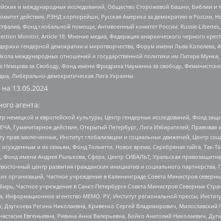
ейских и международных исследований, Общество Сторожевой башни, Библии и тр
омитет действия, РЭНД корпорейшн, Русская Америка за демократию в России, Н
фалия, Фонд глобальной помощи, Антивоенный комитет России, Russie-Libertes, L
lection Monitor, Article 19, Мнение медиа, Федерация анархического черного кр
и гендерной демократии и миротворчества, Форум имени Льва Копелева, American C
г, Школа международных отношений и государственной политики им Питера Мунка
 Немцова за Свободу, Фонд имени Фридриха Науманна за свободу, Феминистско
медиа, Либерально-демократическая Лига Украины
 на
13.05.2024
ого агента:
р немецкой и европейской культуры, Центр гендерных исследований, Фонд защи
ЧА, Гуманитарное действие, Открытый Петербург, Лига Избирателей, Правовая 
иту прав заключенных, Институт глобализации и социальных движений, Центр 
ужденным и их семьям, Фонд Тольятти, Новое время, Серебряная тайга, Так-Так-
, Фонд имени Андрея Рылькова, Сфера, Центр СИБАЛЬТ, Уральская правозащитна
невосточный центр развития гражданских инициатив и социального партнерства, 
 организаций, Частное учреждение в Калининграде Совета Министров северных 
бирь, Частное учреждение в Санкт-Петербурге Совета Министров Северных Стра
а, Информационное агентство МЕМО. РУ, Институт региональной прессы, Инсти
ч, Дзугкоева Регина Николаевна, Кривенко Сергей Владимирович, Милославски
настасия Евгеньевна, Ривина Анна Валерьевна, Бойко Анатолий Николаевич, Дуг