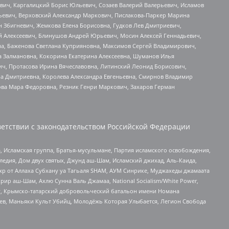
вич, Каргалицкий Борис Юльевич, Созаев Валерий Валерьевич, Исламов
льевич, Верховский Александр Маркович, Пислакова-Паркер Марина
н Збигневич, Жемкова Елена Борисовна, Гудков Лев Дмитриевич,
й Алексеевич, Блинушов Андрей Юрьевич, Мосин Алексей Геннадьевич,
а, Баженова Светлана Куприяновна, Максимов Сергей Владимирович,
а Залмановна, Кокорина Екатерина Алексеевна, Шуманов Илья
ч, Протасова Ирина Вячеславовна, Литинский Леонид Борисович,
а Дмитриевна, Королева Александра Евгеньевна, Смирнов Владимир
ова Мара Федоровна, Резник Генри Маркович, Захаров Герман
етствии с законодательством Российской Федерации
 Исламская группа, Братья-мусульмане, Партия исламского освобождения,
едия, Дом двух святых, Джунд аш-Шам, Исламский джихад, Аль-Каида,
жр от Аллаха Субхану уа Тагьаля SHAM, АУМ Синрике, Муджахеды джамаата
рир аш-Шам, Ахлю Сунна Валь Джамаа, National Socialism/White Power,
рг, Крымско-татарский добровольческий батальон имени Номана
оев, Маньяки Культ Убийц, Молодёжь Которая Улыбается, Легион Свобода