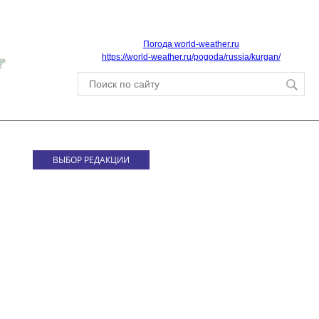
Погода world-weather.ru
https://world-weather.ru/pogoda/russia/kurgan/
ВЫБОР РЕДАКЦИИ