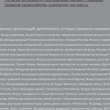
сервисов Yandex.Metrika, LiveInternet, top.mail.ru
енных организаций, деятельность которых признана нежелате
 Фонд Содействия, Фонд Открытое общество, Американо-российский фонд по э
 Международный Республиканский Институт, Открытая Россия, Институт совре
р электоральных исследований, Германский фонд Маршалла Соединенных Штатов
еловек в беде, Европейский фонд за демократию, Джеймстаунский фонд, Прожект
дованию преследования в отношении Фалуньгун в Китае, Всемирная организация 
беральной современности, Форум русскоязычных европейцев, Немецко-русский о
формации, Проект Медиа, Международное партнерство за права человека, Духов
 Колледж, Международное христианское движение, Всемирный Институт Саентол
 ИДЕЛЬ-УРАЛ, Ассоциация развития журналистики, IStories fonds, Королевск
r, Институт правовой инициативы Центральной и Восточной Европы, Фонд Открытой Э
ты, Международный научный центр им Вудро Вильсона, Свободная пресса, Возро
России, Лига Свободных Наций, Transparеncy International, Форум Свободных Н
правления, Форум гражданского общества Россия, Беллона, Союз жителей острово
роды, BDR Novaja Gazeta-Europe, Алтай проект, Образовательный дом прав челов
еван, Дом прав человека Крым, Центр дикого лосося, TVR Studios, ТВ Дождь, Це
урятия, Uralic, UnKremlin, Международная федерация транспортных рабочих, Ист