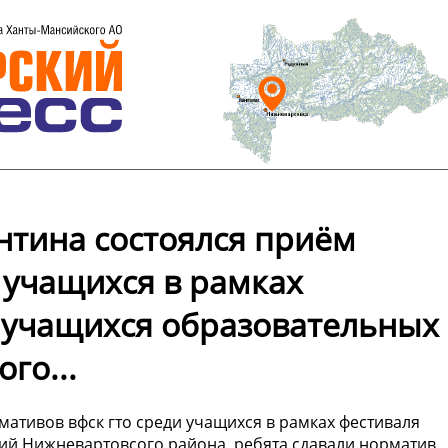
нтина состоялся приём
 учащихся в рамках
 учащихся образовательных
го...
мативов вфск гто среди учащихся в рамках фестиваля
ий Нижневартовсого района, ребята сдавали норматив