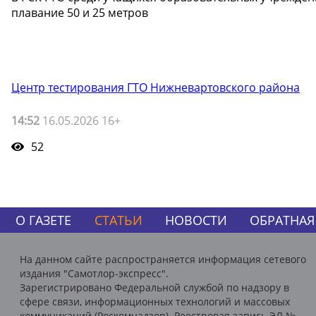
плавание 50 и 25 метров
Центр тестирования ГТО Нижневартовского района
14:52
16.05.2026 16+
52
О ГАЗЕТЕ
СТАТЬИ
НОВОСТИ
ОБРАТНАЯ
На данном сайте распространяется информация сетевого
издания "Самотлор-экспресс".
Зарегистрировано Федеральной службой по надзору в
сфере связи, информационных технологий и массовых
коммуникаций (Роскомнадзор). Реестровая запись ЭЛ №