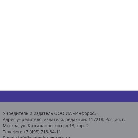
Учредитель и издатель ООО ИА «Инфорос».
Адрес учредителя, издателя, редакции: 117218, Россия, г.
Москва, ул. Кржижановского, д.13, кор. 2
Телефон: +7 (495) 718-84-11
E-mail: info@samotlorexpress.ru