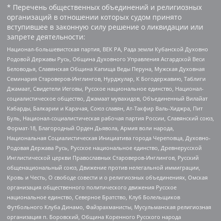
* Перечень общественных объединений и религиозных
организаций в отношении которых судом принято
вступившее в законную силу решение о ликвидации или
запрете деятельности:
Национал-большевистская партия, ВЕК РА, Рада земли Кубанской Духовно
Родовой Державы Русь, Община Духовного Управления Асгардской Веси
Беловодья, Славянская Община Капища Веды Перуна, Мужская Духовная
Семинария Староверов-Инглингов, Нурджулар, К Богодержавию, Таблиги
Джамаат, Свидетели Иеговы, Русское национальное единство, Национал-
социалистическое общество, Джамаат мувахидов, Объединенный Вилайат
Кабарды, Балкарии и Карачая, Союз славян, Ат-Такфир Валь-Хиджра, Пит
Буль, Национал-социалистическая рабочая партия России, Славянский союз,
Формат-18, Благородный Орден Дьявола, Армия воли народа,
Национальная Социалистическая Инициатива города Череповца, Духовно-
Родовая Держава Русь, Русское национальное единство, Древнерусской
Инглистической церкви Православных Староверов-Инглингов, Русский
общенациональный союз, Движение против нелегальной иммиграции,
Кровь и Честь, О свободе совести и о религиозных объединениях, Омская
организация общественного политического движения Русское
национальное единство, Северное Братство, Клуб Болельщиков
Футбольного Клуба Динамо, Файзрахманисты, Мусульманская религиозная
организация п. Боровский, Община Коренного Русского народа