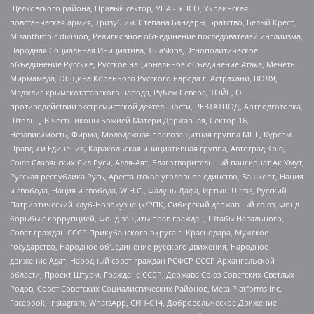
Щелковского района, Правый сектор, УНА - УНСО, Украинская
повстанческая армия, Тризуб им. Степана Бандеры, Братство, Белый Крест,
Misanthropic division, Религиозное объединение последователей инглиизма,
Народная Социальная Инициатива, TulaSkins, Этнополитическое
объединение Русские, Русское национальное объединение Атака, Мечеть
Мирмамеда, Община Коренного Русского народа г. Астрахани, ВОЛЯ,
Меджлис крымскотатарского народа, Рубеж Севера, ТОЙС, О
противодействии экстремистской деятельности, РЕВТАТПОД, Артподготовка,
Штольц, В честь иконы Божией Матери Державная, Сектор 16,
Независимость, Фирма, Молодежная правозащитная группа МПГ, Курсом
Правды и Единения, Каракольская инициативная группа, Автоград Крю,
Союз Славянских Сил Руси, Алля-Аят, Благотворительный пансионат Ак Умут,
Русская республика Русь, Арестантское уголовное единство, Башкорт, Нация
и свобода, Нация и свобода, W.H.С., Фалунь Дафа, Иртыш Ultras, Русский
Патриотический клуб-Новокузнецк/РПК, Сибирский державный союз, Фонд
борьбы с коррупцией, Фонд защиты прав граждан, Штабы Навального,
Совет граждан СССР Прикубанского округа г. Краснодара, Мужское
государство, Народное объединение русского движения, Народное
движение Адат, Народный совет граждан РСФСР СССР Архангельской
области, Проект Штурм, Граждане СССР, Держава Союз Советских Светлых
Родов, Совет Советских Социалистических Районов, Meta Platforms Inc,
Facebook, Instagram, WhatsApp, СИЧ-С14, Добровольческое Движение