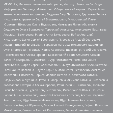
МЕМО. РУ, Институт региональной прессы, Институт Развития Свободы
Информации, Экозащита!-Женсовет, Общественный вердикт, Евразийская
антимонопольная ассоциация, Бедушев Петр Петрович, Дзугкоева Регина
Николаевна, Кривенко Сергей Владимирович, Милославский Павел
Юрьевич, Шнырова Ольга Вадимовна, Чанышева Лилия Айратовна,
Сидорович Ольга Борисовна, Туровский Александр Алексеевич, Васильева
Анастасия Евгеньевна, Ривина Анна Валерьевна, Бойко Анатолий
Николаевич, Дугин Сергей Георгиевич, Пивоваров Андрей Сергеевич,
Аверин Виталий Евгеньевич, Барахоев Магомед Бекханович, Шарипков
Олег Викторович, Мошель Ирина Ароновна, Шведов Григорий Сергеевич,
Пономарев Лев Александрович, Каргалицкий Борис Юльевич, Созаев
Валерий Валерьевич, Исламов Тимур Рифгатович, Романова Ольга
Евгеньевна, Щаров Сергей Алексадрович, Цирульников Борис Альбертович,
Гасан Ольга Павловна, Паутов Юрий Анатольевич, Верховский Александр
Маркович, Пислакова-Паркер Марина Петровна, Кочеткова Татьяна
Владимировна, Чуркина Наталья Валерьевна, Акимова Татьяна Николаевна,
Золотарева Екатерина Александровна, Рачинский Ян Збигневич, Жемкова
Елена Борисовна, Гудков Лев Дмитриевич, Илларионова Юлия Юрьевна,
Саранг Анна Васильевна, Захарова Светлана Сергеевна, Аверин Владимир
Анатольевич, Щур Татьяна Михайловна, Щур Николай Алексеевич,
Блинушов Андрей Юрьевич, Мосин Алексей Геннадьевич, Гефтер Валентин
Михайлович, Симонов Алексей Кириллович, Флиге Ирина Анатольевна,