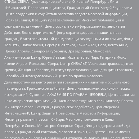
СПИДа, СВЕЧА, Гуманитарное действие, Открытый Петербург, Лига
Избирателей, Правовая инициатива, Гражданский Союз, Хасдей Ерушалаим,
Центр поддержки и содействия развитию средств массовой информации,
Горячая Линия, В защиту прав заключенных, Институт глобализации и
социальных движений, Центр социально-информационных инициатив
Действие, Благотворительный фонд охраны здоровья и защиты прав
граждан, Благотворительный фонд помощи осужденным и их семьям, Фонд
Тольятти, Новое время, Серебряная тайга, Так-Так-Так, Сова, центр Анна,
Проект Апрель, Самарская губерния, Эра здоровья, Мемориал,
Аналитический Центр Юрия Левады, Издательство Парк Гагарина, Фонд
имени Андрея Рылькова, Сфера, Центр СИБАЛЬТ, Уральская правозащитная
группа, Женщины Евразии, Институт прав человека, Фонд защиты гласности,
Российский исследовательский центр по правам человека,
Дальневосточный центр развития гражданских инициатив и социального
партнерства, Гражданское действие, Центр независимых социологических
исследований, Сутяжник, АКАДЕМИЯ ПО ПРАВАМ ЧЕЛОВЕКА, Центр развития
некоммерческих организаций, Частное учреждение в Калининграде Совета
Министров северных стран, Гражданское содействие, Трансперенси
Интернешнл-Р, Центр Защиты Прав Средств Массовой Информации,
Институт развития прессы - Сибирь, Частное учреждение в Санкт-
Петербурге Совета Министров Северных Стран, Фонд поддержки свободы
прессы, Гражданский контроль, Человек и Закон, Общественная комиссия
по сохранению наследия академика Сахарова, Информационное агентство