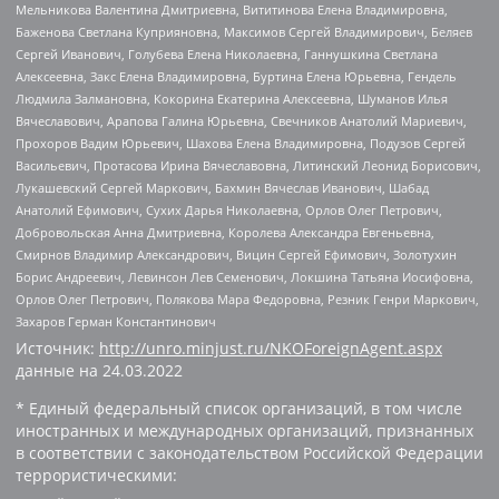
Мельникова Валентина Дмитриевна, Вититинова Елена Владимировна,
Баженова Светлана Куприяновна, Максимов Сергей Владимирович, Беляев
Сергей Иванович, Голубева Елена Николаевна, Ганнушкина Светлана
Алексеевна, Закс Елена Владимировна, Буртина Елена Юрьевна, Гендель
Людмила Залмановна, Кокорина Екатерина Алексеевна, Шуманов Илья
Вячеславович, Арапова Галина Юрьевна, Свечников Анатолий Мариевич,
Прохоров Вадим Юрьевич, Шахова Елена Владимировна, Подузов Сергей
Васильевич, Протасова Ирина Вячеславовна, Литинский Леонид Борисович,
Лукашевский Сергей Маркович, Бахмин Вячеслав Иванович, Шабад
Анатолий Ефимович, Сухих Дарья Николаевна, Орлов Олег Петрович,
Добровольская Анна Дмитриевна, Королева Александра Евгеньевна,
Смирнов Владимир Александрович, Вицин Сергей Ефимович, Золотухин
Борис Андреевич, Левинсон Лев Семенович, Локшина Татьяна Иосифовна,
Орлов Олег Петрович, Полякова Мара Федоровна, Резник Генри Маркович,
Захаров Герман Константинович
Источник:
http://unro.minjust.ru/NKOForeignAgent.aspx
данные на
24.03.2022
* Единый федеральный список организаций, в том числе
иностранных и международных организаций, признанных
в соответствии с законодательством Российской Федерации
террористическими: