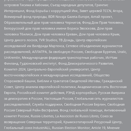
островов Тисима и Хабомаи, Съезд народных депутатов, Гринпис
Интернешнл, Фонд борьбы с коррупцией Инк, Завет церквей TCCN, Агора,
Всемирный фонд природы, BDR Novaja Gazeta-Europe, Алтай проект,
Образовательный дом прав человека Чернигов, Фонд Дом Прав Человека,
Белорусский дом прав человека имени Бориса Звозскова, Дом прав
человека Тбилиси, Дом прав человека Ереван, Дом прав человека Крым,
Центр дикого лосося, TVR Studios, ТВ Дождь, Центр европейских
исследований им Вилфрида Мартенса, Сетевое объединение журналистов
расследователей, АЛЛАТРА, За свободную Россию, Свободная Бурятия, Uralic,
UnKremlin, Международная федерация транспортных рабочих, ИстЧам
Финланд, Гудзоновский институт, Фонд Демократического Развития,
Комитет-2024, Центрально-Европейский университет, Центр
восточноевропейских и международных исследований, Общество
Сторожевой башни, Библии и трактатов Свидетелей Иеговы, Гражданский
Совет, Центр анализа европейской политики, Академическая сеть Восточная
Европа, Российский комитет действия, РЭНД корпорейшн, Русская Америка
за демократию в России, Настоящая Россия, Глобальная сеть журналистов-
расследователей, Служба поддержки, Свободная Россия Берлин, Свободная
Россия Северный Рейн-Вестфалия, Фонд глобальной помощи, Антивоенный
комитет России, Russie-Libertes, La Asocicion de Rusos Libres, Союз за
возвращение Северных территорий, Крымскотатарский Ресурсный Центр,
Глобальный союз IndustriALL, Russian Election Monitor, Article 19, Мнение