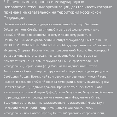
* Перечень иностранных и международных
неправительственных организаций, деятельность которых
признана нежелательной на территории Российской
Федерации:
Национальный фонд в поддержку демократии, Институт Открытое
Общество Фонд Содействия, Фонд Открытое общество, Американо-
российский фонд по экономическому и правовому развитию,
Национальный Демократический Институт Международных Отношений,
MEDIA DEVELOPMENT INVESTMENT FUND, Международный Республиканский
Институт, Открытая Россия, Институт современной России, Черноморский
фонд регионального сотрудничества, Европейская Платформа за
Демократические Выборы, Международный центр электоральных
исследований, Германский фонд Маршалла Соединенных Штатов,
Тихоокеанский центр защиты окружающей среды и природных ресурсов,
Свободная Россия, Всемирный конгресс украинцев, Атлантический совет,
Человек в беде, Европейский фонд за демократию, Джеймстаунский фонд,
Прожект Хармони, Родники дракона, Врачи против насильственного
извлечения органов, Фалунь Дафа, Друзья Фалуньгун, Фалуньгун, Коалиция
по расследованию преследования в отношении Фалуньгун в Китае,
Всемирная организация по расследованию преследований Фалуньгун,
Пражский гражданский центр, Ассоциация школ политических
исследований при Совете Европы, Центр либеральной современности,