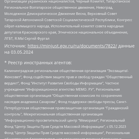
Организации украинских националистов, Черный Комитет, Татарстанское
Региональное Всетатарское общественное движение, Невоград,
Молодежное Демократическое Движение Весна, Верховный Совет
Татарской Автономной Советской Социалистической Республики, Конгресс
ойрат-калмыцкого народа, Исполнительный комитет совета народных
депутатов Красноярского края, Этническое национальное объединение,
ЛГБТ, Я.МЫ Сергей Фургал
Источник:
https://minjust.gov.ru/ru/documents/7822/
данные
на
03.05.2024
* Реестр иностранных агентов:
Калининградская региональная общественная организация "Экозащита!-Женсовет", Фонд содействия защите прав и свобод граждан "Общественный вердикт", Фонд "Институт Развития Свободы Информации", Частное учреждение "Информационное агентство МЕМО. РУ", Региональная общественная организация "Общественная комиссия по сохранению наследия академика Сахарова", Фонд поддержки свободы прессы, Санкт-Петербургская общественная правозащитная организация "Гражданский контроль", Межрегиональная общественная организация "Информационно-просветительский центр "Мемориал", Региональный Фонд "Центр Защиты Прав Средств Массовой Информации", с 05.12.2023 Фонд "Центр Защиты Прав Средств массовой информации", Региональная общественная благотворительная организация помощи беженцам и мигрантам "Гражданское содействие", Негосударственное образовательное учреждение дополнительного профессионального образования (повышение квалификации) специалистов "АКАДЕМИЯ ПО ПРАВАМ ЧЕЛОВЕКА", Свердловская региональная общественная организация "Сутяжник", Автономная некоммерческая организация "Центр независимых социологических исследований", Союз общественных объединений "Российский исследовательский центр по правам человека", Региональное общественное учреждение научно-информационный центр "МЕМОРИАЛ", Некоммерческая организация "Фонд защиты гласности", Автономная некоммерческая организация "Институт прав человека", Городская общественная организация "Екатеринбургское общество "МЕМОРИАЛ", Городская общественная организация "Рязанское историко-просветительское и правозащитное общество "Мемориал" (Рязанский Мемориал), Челябинский региональный орган общественной самодеятельности – женское общественное объединение "Женщины Евразии", Челябинский региональный орган общественной самодеятельности "Уральская правозащитная группа", Фонд содействия защите здоровья и социальной справедливости имени Андрея Рылькова, Автономная Некоммерческая Организация "Аналитический Центр Юрия Левады", Автономная некоммерческая организация социальной поддержки населения "Проект Апрель", Региональная общественная организация помощи женщинам и детям, находящимся в кризисной ситуации "Информационно-методический центр "Анна", Фонд содействия развитию массовых коммуникаций и правовому просвещению "Так-так-Так", Фонд содействия устойчивому развитию "Серебряная тайга", Свердловский региональный общественный фонд социальных проектов "Новое время", "Idel.Реалии", Кавказ.Реалии, Крым.Реалии, Телеканал Настоящее Время, Татаро-башкирская служба Радио Свобода (Azatliq Radiosi), Радио Свободная Европа/Радио Свобода (PCE/PC), "Сибирь.Реалии", "Фактограф", Благотворительный фонд помощи осужденным и их семьям, Автономная некоммерческая организация "Институт глобализации и социальных движений", Фонд "В защиту прав заключенных", Частное учреждение "Центр поддержки и содействия развитию средств массовой информации", Пензенский региональный общественный благотворительный фонд "Гражданский союз", "Север.Реалии", Некоммерческая организация Фонд "Правовая инициатива", Общество с ограниченной ответственностью "Радио Свободная Европа/Радио Свобода", Чешское информационное агентство "MEDIUM-ORIENT", Красноярская региональная общественная организация "Мы против СПИДа", Камалягин Денис Николаевич, Маркелов Сергей Евгеньевич, Пономарев Лев Александрович, Савицкая Людмила Алексеевна, Автономная некоммерческая организация "Центр по работе с проблемой насилия "НАСИЛИЮ.НЕТ", Межрегиональный профессиональный союз работников здравоохранения "Альянс врачей", Юридическое лицо, зарегистрированное в Латвийской Республике, SIA "Medusa Project" (регистрационный номер 40103797863, дата регистрации 10.06.2014), Некоммерческая организация "Фонд по борьбе с коррупцией", Автономная некоммерческая организация "Институт права и публичной политики", Баданин Роман Сергеевич, Гликин Максим Александрович, Железнова Мария Михайловна, Лукьянова Юлия Сергеевна, Маетная Елизавета Витальевна, Маняхин Петр Борисович, Чуракова Ольга Владимировна, Ярош Юлия Петровна, Юридическое лицо "The Insider SIA", зарегистрированное в Риге, Латвийская Республика (дата регистрации 26.06.2015), являющееся администратором доменного имени интернет-издания "The Insider SIA", https://theins.ru, Постернак Алексей Евгеньевич, Рубин Михаил Аркадьевич, Анин Роман Александрович, Юридическое лицо Istories fonds, зарегистрированное в Латвийской Республике (регистрационный номер 50008295751, дата регистрации 24.02.2020), Великовский Дмитрий Александрович, Долинина Ирина Николаевна, Мароховская Алеся Алексеевна, Шлейнов Роман Юрьевич, Шмагун Олеся Валентиновна, Общество с ограниченной ответственностью "Альтаир 2021", Общество с ограниченной ответственностью "Вега 2021", Общество с ограниченной ответственностью "Главный редактор 2021", Общество с ограниченной ответственностью "Ромашки монолит", Важенков Артем Валерьевич, Ивановская областная общественная организация "Центр гендерных исследований", Гурман Юрий Альбертович, Медиапроект "ОВД-Инфо", Егоров Владимир Владимирович, Жилинский Владимир Александрович, Общество с ограниченной ответственностью "ЗП", Иванова София Юрьевна, Карезина Инна Павловна, Кильтау Екатерина Викторовна, Петров Алексей Викторович, Пискунов Сергей Евгеньевич, Смирнов Сергей Сергеевич, Тихонов Михаил Сергеевич, Общество с ограниченной ответственностью "ЖУРНАЛИСТ-ИНОСТРАННЫЙ АГЕНТ", Арапова Галина Юрьевна, Вольтская Татьяна Анатольевна, Американская компания "Mason G.E.S. Anonymous Foundation" (США), являющаяся владельцем интернет-издания https://mnews.world/, Компания "Stichting Bellingcat", зарегистрированная в Нидерландах (дата регистрации 11.07.2018), Захаров Андрей Вячеславович, Клепиковская Екатерина Дмитриевна, Общество с ограниченной ответственностью "МЕМО", Перл Роман Александрович, Симонов Евгений Алексеевич, Соловьева Елена Анатольевна, Сотников Даниил Владимирович, Сурначева Елизавета Дмитриевна, Автономная некоммерческая организация по защите прав человека и информированию населения "Якутия – Наше Мнение", Общество с ограниченной ответственностью "Москоу диджитал медиа", с 26.01.2023 Общество с ограниченной ответственностью "Чайка Белые сады", Ветошкина Валерия Валерьевна, Заговора Максим Александрович, Межрегиональное общественное движение "Российская ЛГБТ - сеть", Оленичев Максим Владимирович, Павлов Иван Юрьевич, Скворцова Елена Сергеевна, Общество с ограниченной ответственностью "Как бы инагент", Кочетков Игорь Викторович, Общество с ограниченной ответственностью "Честные выборы", Еланчик Олег Александрович, Общество с ограниченной ответственностью "Нобелевский призыв", Гималова Регина Эмилевна, Григорьев Андрей Валерьевич, Григорьева Алина Александровна, Ассоциация по содействию защите прав призывников, альтернативнослужащих и военнослужащих "Правозащитная группа "Гражданин.Армия.Право", Хисамова Регина Фаритовна, Автономная некоммерческая организация по реализации социально-правовых программ "Лилит", Дальневосточное общественное движение "Маяк", Санкт-Петербургская ЛГБТ-инициативная группа "Выход", Инициативная группа ЛГБТ+ "Реверс", Алексеев Андрей Викторович, Бекбулатова Таисия Львовна, Беляев Иван Михайлович, Владыкина Елена Сергеевна, Гельман Марат Александрович, Никульшина Вероника Юрьевна, Толоконникова Надежда Андреевна, Шендерович Виктор Анатольевич, Общество с ограниченной ответственностью "Данное сообщение", Общество с ограниченной ответственностью Издательский дом "Новая глава", Айнбиндер Александра Александровна, Московский комьюнити-центр для ЛГБТ+инициатив, Благотворительный фонд развития филантропии, Deutsche Welle (Германия, Kurt-Schumacher-Strasse 3, 53113 Bonn), Борзунова Мария Михайловна, Воробьев Виктор Викторович, Голубева Анна Львовна, Константинова Алла Михайловна, Малкова Ирина Владимировна, Мурадов Мурад Абдулгалимович, Осетинская Елизавета Николаевна, Понасенков Евгений Николаевич, Ганапольский Матвей Юрьевич, Киселев Евгений Алексеевич, Борухович Ирина Григорьевна, Дремин Иван Тимофеевич, Дубровский Дмитрий Викторович, Красноярская региональная общественная организация поддержки и развития альтернативных образовательных технологий и межкультурных коммуникаций "ИНТЕРРА", Маяковская Екатерина Алексеевна, Фейгин Марк Захарович, Филимонов Андрей Викторович, Дзугкоева Регина Николаевна, Доброхотов Роман Александрович, Дудь Юрий Александрович, Елкин Сергей Владимирович, Кругликов Кирилл Игоревич, Сабунаева Мария Леонидовна, Семенов Алексей Владимирович, Шаинян Карен Багратович, Шульман Екатерина Михайловна, Асафьев Артур Валерьевич, Вахштайн Виктор Семенович, Венедиктов Алексей Алексеевич, Лушникова Екатерина Евгеньевна, Волков Леонид Михайлович, Невзоров Александр Глебович, Пархоменко Сергей Борисович, Сироткин Ярослав Николаевич, Кара-Мурза Владимир Владимирович, Баранова Наталья Владимировна, Гозман Леонид Яковлевич, Кагарлицкий Борис Юльевич, Климарев Михаил Валерьевич, Милов Владимир Станиславович, Автономная некоммерческая организация Краснодарский центр современного искусства "Типография", Моргенштерн Алишер Тагирович, Соболь Любовь Эдуардовна, Общество с ограниченной ответственностью "ЛИЗА НОРМ", Каспаров Гарри Кимович, Ходорковский Михаил Борисович, Общество с ограниченной ответственностью "Апрельские тезисы", Данилович Ирина Брониславовна, Кашин Олег Владимирович, Петров Николай Владимирович, Пивоваров Алексей Владимирович, Соколов Михаил Владимирович, Цветкова Юлия Владимировна, Чичваркин Евгений Александрович, Комитет против пыток/Команда против пыток, Общество с ограниченной ответственностью "Первый научный", Общество с ограниченной ответственностью "Вертолет и ко", Белоцерковская Вероника Борисовна, Кац Максим Евгеньевич, Лазарева Татьяна Юрьевна, Шаведдинов Руслан Табризович, Яшин Илья Валерьевич, Общество с ограниченной ответственностью "Иноагент ААВ", Алешковский Дмитрий Петрович, Альбац Евгения Марковна, Быков Дмитрий Львович, Галямина Юлия Евгеньевна, Лойко Сергей Леонидович, Мартынов Кирилл Константинович, Медведев Сергей Александрович, Крашенинников Федор Геннадиевич, Гордеева Катерина Вл