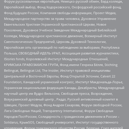
Форум русскоязычных европейцев, Немецко-русский обмен, Бард колледж,
Европейский выбор, Фонд Ходорковского, Оксфордский российский фонд,
Фонд Будущее России, Компания свободы информации, Проект Медиа,
Международное партнерство за права человека, Духовное Управление
Евангельских Христиан Украинской Христианской Церкви, Новое
Поколение, Духовное Учебное Заведение Международный Библейский
Колледж, Международное христианское движение, Всемирный Институт
Саентологических Предприятий, Церковь Духовной Технологии,
Европейская сеть организаций по наблюдению за выборами, Республика
Польша, СВОБОДНЫЙ ИДЕЛЬ-УРАЛ, Ассоциация развития журналистики,
IStories fonds, Королевский Институт Международных Отношений,
КРИМСЬКА ПРАВОЗАХИСНА ГРУПА, Фонд имени Генриха Бёлля, Stichting
Bellingcat, Bellingcat Ltd, The Insider, Институт правовой инициативы
Центральной и Восточной Европы, Фонд Открытой Эстонии, Calvert 22
Foundation, Канадский украинский конгресс, Институт Макдональда-Лорье,
Украинская национальная федерация Канады, Декабристы, Международный
научный центр им Вудро Вильсона, Свободная пресса, Возрождение,
Всеукраинский духовный центр , Риддл, Русский антивоенный комитет в
Швеции, Проект Медуза, Фонд Андрея Сахарова, Форум свободной России,
Лига Свободных Наций, Transparеncy International, Форум Свободных
Народов ПостРоссии, Солидарность с гражданским движением в России –
Solidarus, КрымSOS, Свободный университет, Институт государственного
управления, Форум гражданского общества Россия, Беллона, Союз жителей