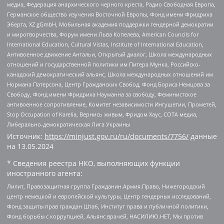
медиа, Федерация анархического черного креста, Радио Свободная Европа,
Германское общество изучения Восточной Европы, Фонд имени Фридриха
Эберта, XZ gGmbH, Мобильная академия поддержки гендерной демократии
и миротворчества, Форум имени Льва Копелева, American Councils for
International Education, Cultural Vistas, Institute of International Education,
Антивоенное движение Антальи, Открытый диалог, Школа международных
отношений и государственной политики им Питера Мунка, Российско-
канадский демократический альянс, Школа международных отношений им
Нормана Патерсона, Центр Гражданских Свобод, Фонд Бориса Немцова за
Свободу, Фонд имени Фридриха Науманна за свободу, Феминистское
антивоенное сопротивление, Комитет независимости Ингушетии, Прометей,
Stop Occupation of Karelia, Вернись живым, Фридом Хаус, СОТА медиа,
Либерально-демократическая Лига Украины
Источник:
https://minjust.gov.ru/ru/documents/7756/
данные
на
13.05.2024
* Сведения реестра НКО, выполняющих функции
иностранного агента:
Лилит, Правозащитная группа Гражданин.Армия.Право, Нижегородский
центр немецкой и европейской культуры, Центр гендерных исследований,
Фонд защиты прав граждан Штаб, Институт права и публичной политики,
Фонд борьбы с коррупцией, Альянс врачей, НАСИЛИЮ.НЕТ, Мы против