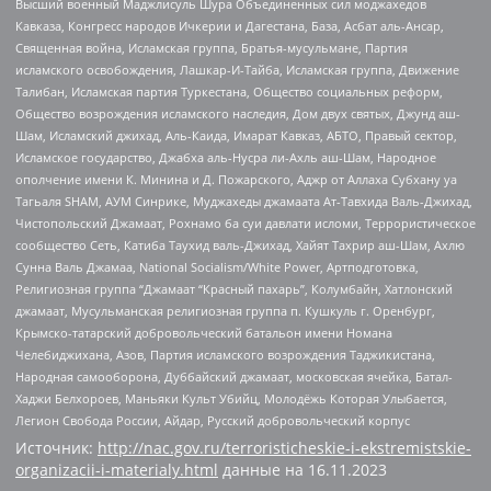
Высший военный Маджлисуль Шура Объединенных сил моджахедов
Кавказа, Конгресс народов Ичкерии и Дагестана, База, Асбат аль-Ансар,
Священная война, Исламская группа, Братья-мусульмане, Партия
исламского освобождения, Лашкар-И-Тайба, Исламская группа, Движение
Талибан, Исламская партия Туркестана, Общество социальных реформ,
Общество возрождения исламского наследия, Дом двух святых, Джунд аш-
Шам, Исламский джихад, Аль-Каида, Имарат Кавказ, АБТО, Правый сектор,
Исламское государство, Джабха аль-Нусра ли-Ахль аш-Шам, Народное
ополчение имени К. Минина и Д. Пожарского, Аджр от Аллаха Субхану уа
Тагьаля SHAM, АУМ Синрике, Муджахеды джамаата Ат-Тавхида Валь-Джихад,
Чистопольский Джамаат, Рохнамо ба суи давлати исломи, Террористическое
сообщество Сеть, Катиба Таухид валь-Джихад, Хайят Тахрир аш-Шам, Ахлю
Сунна Валь Джамаа, National Socialism/White Power, Артподготовка,
Религиозная группа “Джамаат “Красный пахарь”, Колумбайн, Хатлонский
джамаат, Мусульманская религиозная группа п. Кушкуль г. Оренбург,
Крымско-татарский добровольческий батальон имени Номана
Челебиджихана, Азов, Партия исламского возрождения Таджикистана,
Народная самооборона, Дуббайский джамаат, московская ячейка, Батал-
Хаджи Белхороев, Маньяки Культ Убийц, Молодёжь Которая Улыбается,
Легион Свобода России, Айдар, Русский добровольческий корпус
Источник:
http://nac.gov.ru/terroristicheskie-i-ekstremistskie-
organizacii-i-materialy.html
данные на
16.11.2023