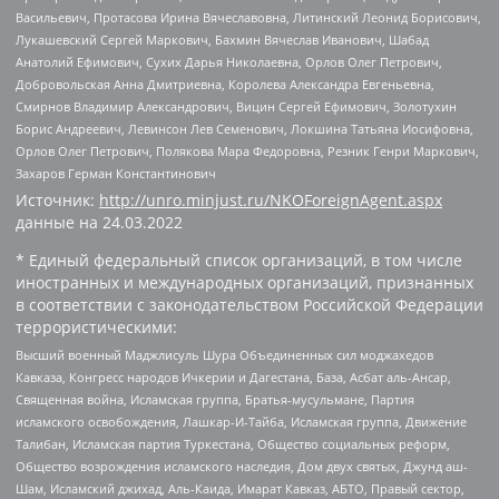
Васильевич, Протасова Ирина Вячеславовна, Литинский Леонид Борисович,
Лукашевский Сергей Маркович, Бахмин Вячеслав Иванович, Шабад
Анатолий Ефимович, Сухих Дарья Николаевна, Орлов Олег Петрович,
Добровольская Анна Дмитриевна, Королева Александра Евгеньевна,
Смирнов Владимир Александрович, Вицин Сергей Ефимович, Золотухин
Борис Андреевич, Левинсон Лев Семенович, Локшина Татьяна Иосифовна,
Орлов Олег Петрович, Полякова Мара Федоровна, Резник Генри Маркович,
Захаров Герман Константинович
Источник:
http://unro.minjust.ru/NKOForeignAgent.aspx
данные на
24.03.2022
* Единый федеральный список организаций, в том числе
иностранных и международных организаций, признанных
в соответствии с законодательством Российской Федерации
террористическими:
Высший военный Маджлисуль Шура Объединенных сил моджахедов
Кавказа, Конгресс народов Ичкерии и Дагестана, База, Асбат аль-Ансар,
Священная война, Исламская группа, Братья-мусульмане, Партия
исламского освобождения, Лашкар-И-Тайба, Исламская группа, Движение
Талибан, Исламская партия Туркестана, Общество социальных реформ,
Общество возрождения исламского наследия, Дом двух святых, Джунд аш-
Шам, Исламский джихад, Аль-Каида, Имарат Кавказ, АБТО, Правый сектор,