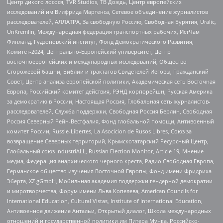
Центр дикого лосося, TVR Studios, ТВ Дождь, Центр европейских
исследований им Вилфрида Мартенса, Сетевое объединение журналистов
расследователей, АЛЛАТРА, За свободную Россию, Свободная Бурятия, Uralic,
UnKremlin, Международная федерация транспортных рабочих, ИстЧам
Финланд, Гудзоновский институт, Фонд Демократического Развития,
Комитет-2024, Центрально-Европейский университет, Центр
восточноевропейских и международных исследований, Общество
Сторожевой башни, Библии и трактатов Свидетелей Иеговы, Гражданский
Совет, Центр анализа европейской политики, Академическая сеть Восточная
Европа, Российский комитет действия, РЭНД корпорейшн, Русская Америка
за демократию в России, Настоящая Россия, Глобальная сеть журналистов-
расследователей, Служба поддержки, Свободная Россия Берлин, Свободная
Россия Северный Рейн-Вестфалия, Фонд глобальной помощи, Антивоенный
комитет России, Russie-Libertes, La Asocicion de Rusos Libres, Союз за
возвращение Северных территорий, Крымскотатарский Ресурсный Центр,
Глобальный союз IndustriALL, Russian Election Monitor, Article 19, Мнение
медиа, Федерация анархического черного креста, Радио Свободная Европа,
Германское общество изучения Восточной Европы, Фонд имени Фридриха
Эберта, XZ gGmbH, Мобильная академия поддержки гендерной демократии
и миротворчества, Форум имени Льва Копелева, American Councils for
International Education, Cultural Vistas, Institute of International Education,
Антивоенное движение Антальи, Открытый диалог, Школа международных
отношений и государственной политики им Питера Мунка, Российско-