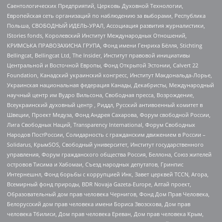
Саентологических Предприятий, Церковь Духовной Технологии,
Европейская сеть организаций по наблюдению за выборами, Республика
Польша, СВОБОДНЫЙ ИДЕЛЬ-УРАЛ, Ассоциация развития журналистики,
IStories fonds, Королевский Институт Международных Отношений,
КРИМСЬКА ПРАВОЗАХИСНА ГРУПА, Фонд имени Генриха Бёлля, Stichting
Bellingcat, Bellingcat Ltd, The Insider, Институт правовой инициативы
Центральной и Восточной Европы, Фонд Открытой Эстонии, Calvert 22
Foundation, Канадский украинский конгресс, Институт Макдональда-Лорье,
Украинская национальная федерация Канады, Декабристы, Международный
научный центр им Вудро Вильсона, Свободная пресса, Возрождение,
Всеукраинский духовный центр , Риддл, Русский антивоенный комитет в
Швеции, Проект Медуза, Фонд Андрея Сахарова, Форум свободной России,
Лига Свободных Наций, Transparеncy International, Форум Свободных
Народов ПостРоссии, Солидарность с гражданским движением в России –
Solidarus, КрымSOS, Свободный университет, Институт государственного
управления, Форум гражданского общества Россия, Беллона, Союз жителей
островов Тисима и Хабомаи, Съезд народных депутатов, Гринпис
Интернешнл, Фонд борьбы с коррупцией Инк, Завет церквей TCCN, Агора,
Всемирный фонд природы, BDR Novaja Gazeta-Europe, Алтай проект,
Образовательный дом прав человека Чернигов, Фонд Дом Прав Человека,
Белорусский дом прав человека имени Бориса Звозскова, Дом прав
человека Тбилиси, Дом прав человека Ереван, Дом прав человека Крым,