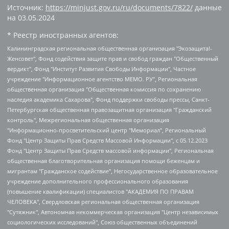
Источник:
https://minjust.gov.ru/ru/documents/7822/
данные
на
03.05.2024
* Реестр иностранных агентов:
Калининградская региональная общественная организация "Экозащита!-Женсовет", Фонд содействия защите прав и свобод граждан "Общественный вердикт", Фонд "Институт Развития Свободы Информации", Частное учреждение "Информационное агентство МЕМО. РУ", Региональная общественная организация "Общественная комиссия по сохранению наследия академика Сахарова", Фонд поддержки свободы прессы, Санкт-Петербургская общественная правозащитная организация "Гражданский контроль", Межрегиональная общественная организация "Информационно-просветительский центр "Мемориал", Региональный Фонд "Центр Защиты Прав Средств Массовой Информации", с 05.12.2023 Фонд "Центр Защиты Прав Средств массовой информации", Региональная общественная благотворительная организация помощи беженцам и мигрантам "Гражданское содействие", Негосударственное образовательное учреждение дополнительного профессионального образования (повышение квалификации) специалистов "АКАДЕМИЯ ПО ПРАВАМ ЧЕЛОВЕКА", Свердловская региональная общественная организация "Сутяжник", Автономная некоммерческая организация "Центр независимых социологических исследований", Союз общественных объединений "Российский исследовательский центр по правам человека", Региональное общественное учреждение научно-информационный центр "МЕМОРИАЛ", Некоммерческая организация "Фонд защиты гласности", Автономная некоммерческая организация "Институт прав человека", Городская общественная организация "Екатеринбургское общество "МЕМОРИАЛ", Городская общественная организация "Рязанское историко-просветительское и правозащитное общество "Мемориал" (Рязанский Мемориал), Челябинский региональный орган общественной самодеятельности – женское общественное объединение "Женщины Евразии", Челябинский региональный орган общественной самодеятельности "Уральская правозащитная группа", Фонд содействия защите здоровья и социальной справедливости имени Андрея Рылькова, Автономная Некоммерческая Организация "Аналитический Центр Юрия Левады", Автономная некоммерческая организация социальной поддержки населения "Проект Апрель", Региональная общественная организация помощи женщинам и детям, находящимся в кризисной ситуации "Информационно-методический центр "Анна", Фонд содействия развитию массовых коммуникаций и правовому просвещению "Так-так-Так", Фонд содействия устойчивому развитию "Серебряная тайга", Свердловский региональный общественный фонд социальных проектов "Новое время", "Idel.Реалии", Кавказ.Реалии, Крым.Реалии, Телеканал Настоящее Время, Татаро-башкирская служба Радио Свобода (Azatliq Radiosi), Радио Свободная Европа/Радио Свобода (PCE/PC), "Сибирь.Реалии", "Фактограф", Благотворительный фонд помощи осужденным и их семьям, Автономная некоммерческая организация "Институт глобализации и социальных движений", Фонд "В защиту прав заключенных", Частное учреждение "Центр поддержки и содействия развитию средств массовой информации", Пензенский региональный общественный благотворительный фонд "Гражданский союз", "Север.Реалии", Некоммерческая организация Фонд "Правовая инициатива", Общество с ограниченной ответственностью "Радио Свободная Европа/Радио Свобода", Чешское информационное агентство "MEDIUM-ORIENT", Красноярская региональная общественная организация "Мы против СПИДа", Камалягин Денис Николаевич, Маркелов Сергей Евгеньевич, Пономарев Лев Александрович, Савицкая Людмила Алексеевна, Автономная некоммерческая организация "Центр по работе с проблемой насилия "НАСИЛИЮ.НЕТ", Межрегиональный профессиональный союз работников здравоохранения "Альянс врачей", Юридическое лицо, зарегистрированное в Латвийской Республике, SIA "Medusa Project" (регистрационный номер 40103797863, дата регистрации 10.06.2014), Некоммерческая организация "Фонд по борьбе с коррупцией", Автономная некоммерческая организация "Институт права и публичной политики", Баданин Роман Сергеевич, Гликин Максим Александрович, Железнова Мария Михайловна, Лукьянова Юлия Сергеевна, Маетная Елизавета Витальевна, Маняхин Петр Борисович, Чуракова Ольга Владимировна, Ярош Юлия Петровна, Юридическое лицо "The Insider SIA", зарегистрированное в Риге, Латвийская Республика (дата регистрации 26.06.2015), являющееся администратором доменного имени интернет-издания "The Insider SIA", https://theins.ru, Постернак Алексей Евгеньевич, Рубин Михаил Аркадьевич, Анин Роман Александрович, Юридическое лицо Istories fonds, зарегистрированное в Латвийской Республике (регистрационный номер 50008295751, дата регистрации 24.02.2020), Великовский Дмитрий Александрович, Долинина Ирина Николаевна, Мароховская Алеся Алексеевна, Шлейнов Роман Юрьевич, Шмагун Олеся Валентиновна, Общество с ограниченной ответственностью "Альтаир 2021", Общество с ограниченной ответственностью "Вега 2021", Общество с ограниченной ответственностью "Главный редактор 2021", Общество с ограниченной ответственностью "Ромашки монолит", Важенков Артем Валерьевич, Ивановская областная общественная организация "Центр гендерных исследований", Гурман Юрий Альбертович, Медиапроект "ОВД-Инфо", Егоров Владимир Владимирович, Жилинский Владимир Александрович, Общество с ограниченной ответственностью "ЗП", Иванова София Юрьевна, Карезина Инна Павловна, Кильтау Екатерина Викторовна, Петров Алексей Викторович, Пискунов Сергей Евгеньевич, Смирнов Сергей Сергеевич, Тихонов Михаил Сергеевич, Общество с ограниченной ответственностью "ЖУРНАЛИСТ-ИНОСТРАННЫЙ АГЕНТ", Арапова Галина Юрьевна, Вольтская Татьяна Анатольевна, Американская компания "Mason G.E.S. Anonymous Foundation" (США), являющаяся владельцем интернет-издания https://mnews.world/, Компания "Stichting Bellingcat", зарегистрированная в Нидерландах (дата регистрации 11.07.2018), Захаров Андрей Вячеславович, Клепиковская Екатерина Дмитриевна, Общество с ограниченной ответственностью "МЕМО", Перл Роман Александрович, Симонов Евгений Алексеевич, Соловьева Елена Анатольевна, Сотников Даниил Владимирович, Сурначева Елизавета Дмитриевна, Автономная некоммерческая организация по защите прав человека и информированию населения "Якутия – Наше Мнение", Общество с ограниченной ответственностью "Москоу диджитал медиа", с 26.01.2023 Общество с ограниченной ответственностью "Чайка Белые сады", Ветошкина Валерия Валерьевна, Заговора Максим Александрович, Межрегиональное общественное движение "Российская ЛГБТ - сеть", Оленичев Максим Владимирович, Павлов Иван Юрьевич, Скворцова Елена Сергеевна, Общество с ограниченной ответственностью "Как бы инагент", Кочетков Игорь Викторович, Общество с ограниченной ответственностью "Честные выборы", Еланчик Олег Александрович, Общество с ограниченной ответственностью "Нобелевский призыв", Гималова Регина Эмилевна, Григорьев Андрей Валерьевич, Григорьева Алина Александровна, Ассоциация по содействию защите прав призывников, альтернативнослужащих и военнослужащих "Правозащитная группа "Гражданин.Армия.Право", Хисамова Регина Фаритовна, Автономная некоммерческая организация по реализации социально-правовых программ "Лилит", Дальневосточное общественное движение "Маяк", Санкт-Петербургская ЛГБТ-инициативная группа "Выход", Инициативная группа ЛГБТ+ "Реверс", Алексеев Андрей Викторович, Бекбулатова Таисия Львовна, Беляев Иван Михайлович, Владыкина Елена Сергеевна, Гельман Марат Александрович, Никульшина Вероника Юрьевна, Толоконникова Надежда Андреевна, Шендерович Виктор Анатольевич, Общество с ограниченной ответственностью "Данное сообщение", Общество с ограниченной ответственностью Издательский дом "Новая глава", Айнбиндер Александра Александровна, Московский комьюнити-центр для ЛГБТ+инициатив, Благотворительный фонд развития филантропии, Deutsche Welle (Германия, Kurt-Schumacher-Strasse 3, 53113 Bonn), Борзунова Мария Михайловна, Воробьев Виктор Викторович, Голубева Анна Львовна, Константинова Алла Михайловна, Малкова Ирина Владимировна, Мурадов Мурад Абдулгалимович, Осетинская Елизавета Николаевна, Понасенков Евгений Николаевич, Ганапольский Матвей Юрьевич, Киселев Евгений Алексеевич, Борухович Ирина Григорьевна, Дремин Иван Тимофеевич, Дубровский Дмитрий Викторович, Красноярская региональная общественная организация поддержки и развития альтернативных образовательных технологий и межкультурных коммуникаций "ИНТЕРРА", Маяковская Екатерина Алексеевна, Фейгин Марк Захарович, Филимонов Андрей Викторович, Дзугкоева Регина Николаевна, Доброхотов Роман Александрович, Дудь Юрий Александрович, Елкин Сергей Владимирович, Кругликов Кирилл Игоревич, Сабунаева Мария Леонидовна, Семенов Алексей Владимирович, Шаинян Карен Багратович, Шульман Екатерина Михайловна, Асафьев Артур Валерьевич, Вахштайн Виктор Семенович, Венедиктов Алексей Алексеевич, Лушникова Екатерина Евгеньевна, Волков Леонид Михайлович, Невзоров Александр Глебович, Пархоменко Сергей Борисович, Сироткин Ярослав Николаевич, Кара-Мурза Владимир Владимирович, Баранова Наталья Владимировна, Гозман Леонид Яковлевич, Кагарлицкий Борис Юльевич, Климарев Михаил Валерьевич, Милов Владимир Станиславович, Автономная некоммерческая организация Краснодарский центр современного искусства "Типография", Моргенштерн Алишер Тагирович, Соболь Любовь Эдуардовна, Общество с ограниченной ответственностью "ЛИЗА НОРМ", Каспаров Гарри Кимович, Ходорковский Михаил Борисович, Общество с ограниченной ответственностью "Апрельские тезисы", Данилович Ирина Брониславовна, Кашин Олег Владимирович, Петров Николай Владимирович, Пивоваров Алексей Владимирович, Соколов Михаил Владимирович, Цветкова Юлия Владимировна, Чичваркин Евгений Александрович, Комитет против пыток/Команда против пыток, Общество с ограниченной ответственностью "Первый научный", Общество с ограниченной ответственностью "Вертолет и ко", Белоцерковская Вероника Борисовна, Кац Максим Евгеньевич, Лазарева Татьяна Юрьевна, Шаведдинов Руслан Табризович, Яшин Илья Валерьевич, Общество с ограниченной ответственностью "Иноагент ААВ", Алешковский Дмитрий Петрович, Альбац Евгения Марковна, Быков Дмитрий Львович, Галямина Юлия Евгеньевна, Лойко Сергей Леонидович, Мартынов Кирилл Константинович, Медведев Сергей Александрович, Крашенинников Федор Геннадиевич, Гордеева Катерина Вл