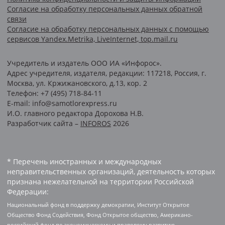
Согласие на обработку персональных данных обратной
связи
Согласие на обработку персональных данных с помощью
сервисов Yandex.Metrika, LiveInternet, top.mail.ru
Учредитель и издатель ООО ИА «Инфорос».
Адрес учредителя, издателя, редакции: 117218, Россия, г.
Москва, ул. Кржижановского, д.13, кор. 2
Телефон: +7 (495) 718-84-11
E-mail: info@samotlorexpress.ru
И.О. главного редактора Дорохова Н.В.
Разработчик сайта –
INFOROS
2026
* Перечень иностранных и международных
неправительственных организаций, деятельность которых
признана нежелательной на территории Российской
Федерации:
Национальный фонд в поддержку демократии, Институт Открытое
Общество Фонд Содействия, Фонд Открытое общество, Американо-
российский фонд по экономическому и правовому развитию,