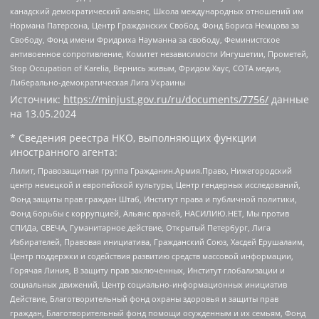
канадский демократический альянс, Школа международных отношений им
Нормана Патерсона, Центр Гражданских Свобод, Фонд Бориса Немцова за
Свободу, Фонд имени Фридриха Науманна за свободу, Феминистское
антивоенное сопротивление, Комитет независимости Ингушетии, Прометей,
Stop Occupation of Karelia, Вернись живым, Фридом Хаус, СОТА медиа,
Либерально-демократическая Лига Украины
Источник:
https://minjust.gov.ru/ru/documents/7756/
данные
на
13.05.2024
* Сведения реестра НКО, выполняющих функции
иностранного агента:
Лилит, Правозащитная группа Гражданин.Армия.Право, Нижегородский
центр немецкой и европейской культуры, Центр гендерных исследований,
Фонд защиты прав граждан Штаб, Институт права и публичной политики,
Фонд борьбы с коррупцией, Альянс врачей, НАСИЛИЮ.НЕТ, Мы против
СПИДа, СВЕЧА, Гуманитарное действие, Открытый Петербург, Лига
Избирателей, Правовая инициатива, Гражданский Союз, Хасдей Ерушалаим,
Центр поддержки и содействия развитию средств массовой информации,
Горячая Линия, В защиту прав заключенных, Институт глобализации и
социальных движений, Центр социально-информационных инициатив
Действие, Благотворительный фонд охраны здоровья и защиты прав
граждан, Благотворительный фонд помощи осужденным и их семьям, Фонд