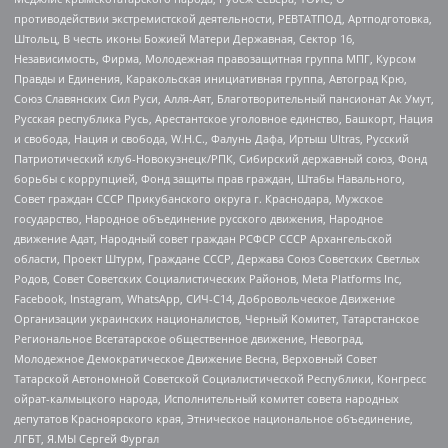
противодействии экстремистской деятельности, РЕВТАТПОД, Артподготовка,
Штольц, В честь иконы Божией Матери Державная, Сектор 16,
Независимость, Фирма, Молодежная правозащитная группа МПГ, Курсом
Правды и Единения, Каракольская инициативная группа, Автоград Крю,
Союз Славянских Сил Руси, Алля-Аят, Благотворительный пансионат Ак Умут,
Русская республика Русь, Арестантское уголовное единство, Башкорт, Нация
и свобода, Нация и свобода, W.H.С., Фалунь Дафа, Иртыш Ultras, Русский
Патриотический клуб-Новокузнецк/РПК, Сибирский державный союз, Фонд
борьбы с коррупцией, Фонд защиты прав граждан, Штабы Навального,
Совет граждан СССР Прикубанского округа г. Краснодара, Мужское
государство, Народное объединение русского движения, Народное
движение Адат, Народный совет граждан РСФСР СССР Архангельской
области, Проект Штурм, Граждане СССР, Держава Союз Советских Светлых
Родов, Совет Советских Социалистических Районов, Meta Platforms Inc,
Facebook, Instagram, WhatsApp, СИЧ-С14, Добровольческое Движение
Организации украинских националистов, Черный Комитет, Татарстанское
Региональное Всетатарское общественное движение, Невоград,
Молодежное Демократическое Движение Весна, Верховный Совет
Татарской Автономной Советской Социалистической Республики, Конгресс
ойрат-калмыцкого народа, Исполнительный комитет совета народных
депутатов Красноярского края, Этническое национальное объединение,
ЛГБТ, Я.МЫ Сергей Фургал