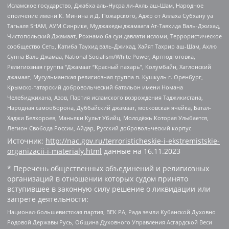
Исламское государство, Джабха аль-Нусра ли-Ахль аш-Шам, Народное
ополчение имени К. Минина и Д. Пожарского, Аджр от Аллаха Субхану уа
Тагьаля SHAM, АУМ Синрике, Муджахеды джамаата Ат-Тавхида Валь-Джихад,
Чистопольский Джамаат, Рохнамо ба суи давлати исломи, Террористическое
сообщество Сеть, Катиба Таухид валь-Джихад, Хайят Тахрир аш-Шам, Ахлю
Сунна Валь Джамаа, National Socialism/White Power, Артподготовка,
Религиозная группа “Джамаат “Красный пахарь”, Колумбайн, Хатлонский
джамаат, Мусульманская религиозная группа п. Кушкуль г. Оренбург,
Крымско-татарский добровольческий батальон имени Номана
Челебиджихана, Азов, Партия исламского возрождения Таджикистана,
Народная самооборона, Дуббайский джамаат, московская ячейка, Батал-
Хаджи Белхороев, Маньяки Культ Убийц, Молодёжь Которая Улыбается,
Легион Свобода России, Айдар, Русский добровольческий корпус
Источник:
http://nac.gov.ru/terroristicheskie-i-ekstremistskie-
organizacii-i-materialy.html
данные на
16.11.2023
* Перечень общественных объединений и религиозных
организаций в отношении которых судом принято
вступившее в законную силу решение о ликвидации или
запрете деятельности:
Национал-большевистская партия, ВЕК РА, Рада земли Кубанской Духовно
Родовой Державы Русь, Община Духовного Управления Асгардской Веси