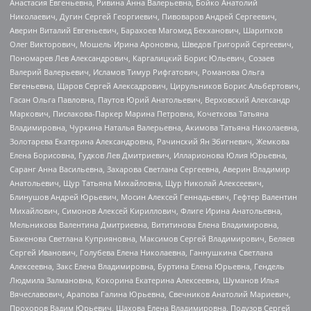
Анастасия Евгеньевна, Ривина Анна Валерьевна, Бойко Анатолий
Николаевич, Дугин Сергей Георгиевич, Пивоваров Андрей Сергеевич,
Аверин Виталий Евгеньевич, Барахоев Магомед Бекханович, Шарипков
Олег Викторович, Мошель Ирина Ароновна, Шведов Григорий Сергеевич,
Пономарев Лев Александрович, Каргалицкий Борис Юльевич, Созаев
Валерий Валерьевич, Исламов Тимур Рифгатович, Романова Ольга
Евгеньевна, Щаров Сергей Алексадрович, Цирульников Борис Альбертович,
Гасан Ольга Павловна, Паутов Юрий Анатольевич, Верховский Александр
Маркович, Пислакова-Паркер Марина Петровна, Кочеткова Татьяна
Владимировна, Чуркина Наталья Валерьевна, Акимова Татьяна Николаевна,
Золотарева Екатерина Александровна, Рачинский Ян Збигневич, Жемкова
Елена Борисовна, Гудков Лев Дмитриевич, Илларионова Юлия Юрьевна,
Саранг Анна Васильевна, Захарова Светлана Сергеевна, Аверин Владимир
Анатольевич, Щур Татьяна Михайловна, Щур Николай Алексеевич,
Блинушов Андрей Юрьевич, Мосин Алексей Геннадьевич, Гефтер Валентин
Михайлович, Симонов Алексей Кириллович, Флиге Ирина Анатольевна,
Мельникова Валентина Дмитриевна, Вититинова Елена Владимировна,
Баженова Светлана Куприяновна, Максимов Сергей Владимирович, Беляев
Сергей Иванович, Голубева Елена Николаевна, Ганнушкина Светлана
Алексеевна, Закс Елена Владимировна, Буртина Елена Юрьевна, Гендель
Людмила Залмановна, Кокорина Екатерина Алексеевна, Шуманов Илья
Вячеславович, Арапова Галина Юрьевна, Свечников Анатолий Мариевич,
Прохоров Вадим Юрьевич, Шахова Елена Владимировна, Подузов Сергей