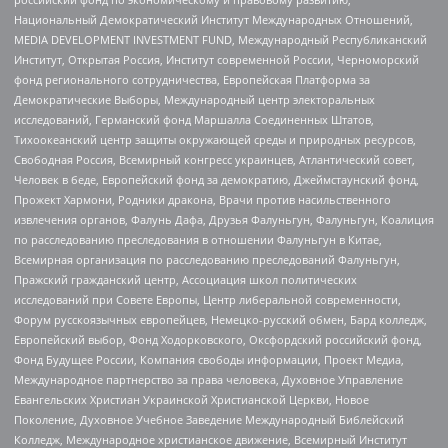
Национальный Демократический Институт Международных Отношений,
MEDIA DEVELOPMENT INVESTMENT FUND, Международный Республиканский
Институт, Открытая Россия, Институт современной России, Черноморский
фонд регионального сотрудничества, Европейская Платформа за
Демократические Выборы, Международный центр электоральных
исследований, Германский фонд Маршалла Соединенных Штатов,
Тихоокеанский центр защиты окружающей среды и природных ресурсов,
Свободная Россия, Всемирный конгресс украинцев, Атлантический совет,
Человек в беде, Европейский фонд за демократию, Джеймстаунский фонд,
Прожект Хармони, Родники дракона, Врачи против насильственного
извлечения органов, Фалунь Дафа, Друзья Фалуньгун, Фалуньгун, Коалиция
по расследованию преследования в отношении Фалуньгун в Китае,
Всемирная организация по расследованию преследований Фалуньгун,
Пражский гражданский центр, Ассоциация школ политических
исследований при Совете Европы, Центр либеральной современности,
Форум русскоязычных европейцев, Немецко-русский обмен, Бард колледж,
Европейский выбор, Фонд Ходорковского, Оксфордский российский фонд,
Фонд Будущее России, Компания свободы информации, Проект Медиа,
Международное партнерство за права человека, Духовное Управление
Евангельских Христиан Украинской Христианской Церкви, Новое
Поколение, Духовное Учебное Заведение Международный Библейский
Колледж, Международное христианское движение, Всемирный Институт