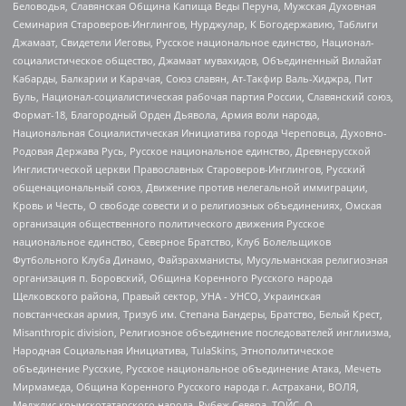
Беловодья, Славянская Община Капища Веды Перуна, Мужская Духовная
Семинария Староверов-Инглингов, Нурджулар, К Богодержавию, Таблиги
Джамаат, Свидетели Иеговы, Русское национальное единство, Национал-
социалистическое общество, Джамаат мувахидов, Объединенный Вилайат
Кабарды, Балкарии и Карачая, Союз славян, Ат-Такфир Валь-Хиджра, Пит
Буль, Национал-социалистическая рабочая партия России, Славянский союз,
Формат-18, Благородный Орден Дьявола, Армия воли народа,
Национальная Социалистическая Инициатива города Череповца, Духовно-
Родовая Держава Русь, Русское национальное единство, Древнерусской
Инглистической церкви Православных Староверов-Инглингов, Русский
общенациональный союз, Движение против нелегальной иммиграции,
Кровь и Честь, О свободе совести и о религиозных объединениях, Омская
организация общественного политического движения Русское
национальное единство, Северное Братство, Клуб Болельщиков
Футбольного Клуба Динамо, Файзрахманисты, Мусульманская религиозная
организация п. Боровский, Община Коренного Русского народа
Щелковского района, Правый сектор, УНА - УНСО, Украинская
повстанческая армия, Тризуб им. Степана Бандеры, Братство, Белый Крест,
Misanthropic division, Религиозное объединение последователей инглиизма,
Народная Социальная Инициатива, TulaSkins, Этнополитическое
объединение Русские, Русское национальное объединение Атака, Мечеть
Мирмамеда, Община Коренного Русского народа г. Астрахани, ВОЛЯ,
Меджлис крымскотатарского народа, Рубеж Севера, ТОЙС, О