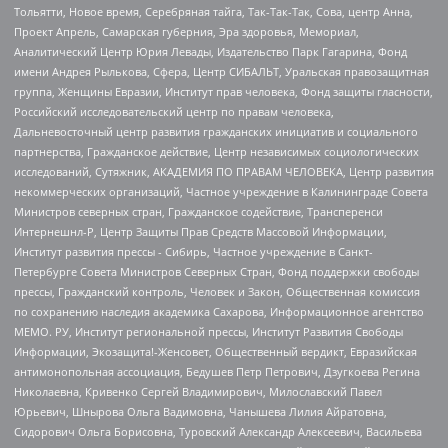
Тольятти, Новое время, Серебряная тайга, Так-Так-Так, Сова, центр Анна,
Проект Апрель, Самарская губерния, Эра здоровья, Мемориал,
Аналитический Центр Юрия Левады, Издательство Парк Гагарина, Фонд
имени Андрея Рылькова, Сфера, Центр СИБАЛЬТ, Уральская правозащитная
группа, Женщины Евразии, Институт прав человека, Фонд защиты гласности,
Российский исследовательский центр по правам человека,
Дальневосточный центр развития гражданских инициатив и социального
партнерства, Гражданское действие, Центр независимых социологических
исследований, Сутяжник, АКАДЕМИЯ ПО ПРАВАМ ЧЕЛОВЕКА, Центр развития
некоммерческих организаций, Частное учреждение в Калининграде Совета
Министров северных стран, Гражданское содействие, Трансперенси
Интернешнл-Р, Центр Защиты Прав Средств Массовой Информации,
Институт развития прессы - Сибирь, Частное учреждение в Санкт-
Петербурге Совета Министров Северных Стран, Фонд поддержки свободы
прессы, Гражданский контроль, Человек и Закон, Общественная комиссия
по сохранению наследия академика Сахарова, Информационное агентство
МЕМО. РУ, Институт региональной прессы, Институт Развития Свободы
Информации, Экозащита!-Женсовет, Общественный вердикт, Евразийская
антимонопольная ассоциация, Бедушев Петр Петрович, Дзугкоева Регина
Николаевна, Кривенко Сергей Владимирович, Милославский Павел
Юрьевич, Шнырова Ольга Вадимовна, Чанышева Лилия Айратовна,
Сидорович Ольга Борисовна, Туровский Александр Алексеевич, Васильева