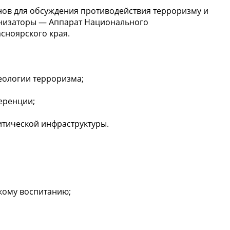
нов для обсуждения противодействия терроризму и
анизаторы — Аппарат Национального
сноярского края.
еологии терроризма;
еренции;
итической инфраструктуры.
кому воспитанию;