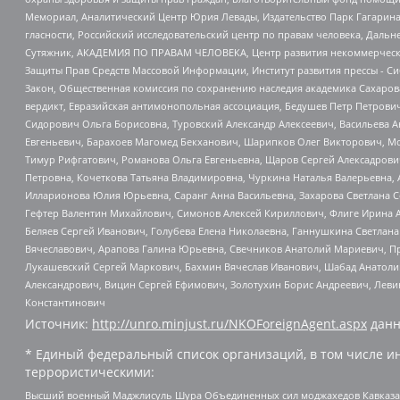
Мемориал, Аналитический Центр Юрия Левады, Издательство Парк Гагарина
гласности, Российский исследовательский центр по правам человека, Даль
Сутяжник, АКАДЕМИЯ ПО ПРАВАМ ЧЕЛОВЕКА, Центр развития некоммерческих
Защиты Прав Средств Массовой Информации, Институт развития прессы - Си
Закон, Общественная комиссия по сохранению наследия академика Сахаров
вердикт, Евразийская антимонопольная ассоциация, Бедушев Петр Петрови
Сидорович Ольга Борисовна, Туровский Александр Алексеевич, Васильева А
Евгеньевич, Барахоев Магомед Бекханович, Шарипков Олег Викторович, М
Тимур Рифгатович, Романова Ольга Евгеньевна, Щаров Сергей Алексадрови
Петровна, Кочеткова Татьяна Владимировна, Чуркина Наталья Валерьевна, 
Илларионова Юлия Юрьевна, Саранг Анна Васильевна, Захарова Светлана 
Гефтер Валентин Михайлович, Симонов Алексей Кириллович, Флиге Ирина 
Беляев Сергей Иванович, Голубева Елена Николаевна, Ганнушкина Светлана
Вячеславович, Арапова Галина Юрьевна, Свечников Анатолий Мариевич, П
Лукашевский Сергей Маркович, Бахмин Вячеслав Иванович, Шабад Анатоли
Александрович, Вицин Сергей Ефимович, Золотухин Борис Андреевич, Леви
Константинович
Источник:
http://unro.minjust.ru/NKOForeignAgent.aspx
данн
* Единый федеральный список организаций, в том числе и
террористическими:
Высший военный Маджлисуль Шура Объединенных сил моджахедов Кавказа, Ко