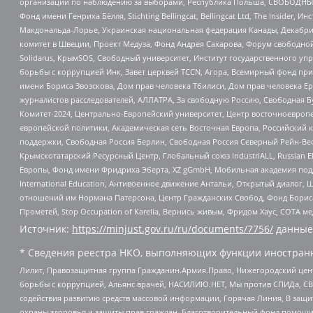
организаций по наблюдению за выборами, Республика Польша, СВОБОДНЫЙ
Фонд имени Генриха Бёлля, Stichting Bellingcat, Bellingcat Ltd, The Inside
Макдональда-Лорье, Украинская национальная федерация Канады, Декабрис
комитет в Швеции, Проект Медуза, Фонд Андрея Сахарова, Форум свободной 
Solidarus, КрымSOS, Свободный университет, Институт государственного у
борьбы с коррупцией Инк, Завет церквей TCCN, Агора, Всемирный фонд при
имени Бориса Звозскова, Дом прав человека Тбилиси, Дом прав человека Ер
журналистов расследователей, АЛЛАТРА, За свободную Россию, Свободная Б
Комитет-2024, Центрально-Европейский университет, Центр восточноевроп
европейской политики, Академическая сеть Восточная Европа, Российский к
поддержки, Свободная Россия Берлин, Свободная Россия Северный Рейн-Вест
Крымскотатарский Ресурсный Центр, Глобальный союз IndustriALL, Russian E
Европы, Фонд имени Фридриха Эберта, XZ gGmbH, Мобильная академия поддержк
International Education, Антивоенное движение Антальи, Открытый диало
отношений им Нормана Патерсона, Центр Гражданских Свобод, Фонд Бориса
Прометей, Stop Occupation of Karelia, Вернись живым, Фридом Хаус, СОТА 
Источник:
https://minjust.gov.ru/ru/documents/7756/
данные
* Сведения реестра НКО, выполняющих функции иностранн
Лилит, Правозащитная группа Гражданин.Армия.Право, Нижегородский цент
борьбы с коррупцией, Альянс врачей, НАСИЛИЮ.НЕТ, Мы против СПИДа, СВЕ
содействия развитию средств массовой информации, Горячая Линия, В защ
охраны здоровья и защиты прав граждан, Благотворительный фонд помощи ос