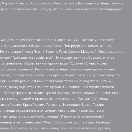
в, Черный Комитет, Татарстанское Региональное Всетатарское общественное
гресс ойрат-калмыцкого народа, Исполнительный комитет совета народных
евосточное общественное движение "Маяк", Санкт-Петербургская ЛГБТ-инициативная группа "Выход", Инициативная группа ЛГБТ+ "Реверс", Алексеев Андрей Викторович, Бекбулатова Таисия Львовна, Беляев Иван Михайлович, Владыкина Елена Сергеевна, Гельман Марат Александрович, Никульшина Вероника Юрьевна, Толоконникова Надежда Андреевна, Шендерович Виктор Анатольевич, Общество с ограниченной ответственностью "Данное сообщение", Общество с ограниченной ответственностью Издательский дом "Новая глава", Айнбиндер Александра Александровна, Московский комьюнити-центр для ЛГБТ+инициатив, Благотворительный фонд развития филантропии, Deutsche Welle (Германия, Kurt-Schumacher-Strasse 3, 53113 Bonn), Борзунова Мария Михайловна, Воробьев Виктор Викторович, Голубева Анна Львовна, Константинова Алла Михайловна, Малкова Ирина Владимировна, Мурадов Мурад Абдулгалимович, Осетинская Елизавета Николаевна, Понасенков Евгений Николаевич, Ганапольский Матвей Юрьевич, Киселев Евгений Алексеевич, Борухович Ирина Григорьевна, Дремин Иван Тимофеевич, Дубровский Дмитрий Викторович, Красноярская региональная общественная организация поддержки и развития альтернативных образовательных технологий и межкультурных коммуникаций "ИНТЕРРА", Маяковская Екатерина Алексеевна, Фейгин Марк Захарович, Филимонов Андрей Викторович, Дзугкоева Регина Николаевна, Доброхотов Роман Александрович, Дудь Юрий Александрович, Елкин Сергей Владимирович, Кругликов Кирилл Игоревич, Сабунаева Мария Леонидовна, Семенов Алексей Владимирович, Шаинян Карен Багратович, Шульман Екатерина Михайловна, Асафьев Артур Валерьевич, Вахштайн Виктор Семенович, Венедиктов Алексей Алексеевич, Лушникова Екатерина Евгеньевна, Волков Леонид Михайлович, Невзоров Александр Глебович, Пархоменко Сергей Борисович, Сироткин Ярослав Николаевич, Кара-Мурза Владимир Владимирович, Баранова Наталья Владимировна, Гозман Леонид Яковлевич, Кагарлицкий Борис Юльевич, Климарев Михаил Валерьевич, Милов Владимир Станиславович, Автономная некоммерческая организация Краснодарский центр современного искусства "Типография", Моргенштерн Алишер Тагирович, Соболь Любовь Эдуардовна, Общество с ограниченной ответственностью "ЛИЗА НОРМ", Каспаров Гарри Кимович, Ходорковский Михаил Борисович, Общество с ограниченной ответственностью "Апрельские тезисы", Данилович Ирина Брониславовна, Кашин Олег Владимирович, Петров Николай Владимирович, Пивоваров Алексей Владимирович, Соколов Михаил Владимирович, Цветкова Юлия Владимировна, Чичваркин Евгений Александрович, Комитет против пыток/Команда против пыток, Общество с ограниченной ответственностью "Первый научный", Общество с ограниченной ответственностью "Вертолет и ко", Белоцерковская Вероника Борисовна, Кац Максим Евгеньевич, Лазарева Татьяна Юрьевна, Шаведдинов Руслан Табризович, Яшин Илья Валерьевич, Общество с ограниченной ответственностью "Иноагент ААВ", Алешковский Дмитрий Петрович, Альбац Евгения Марковна, Быков Дмитрий Львович, Галямина Юлия Евгеньевна, Лойко Сергей Леонидович, Мартынов Кирилл Константинович, Медведев Сергей Александрович, Крашенинников Федор Геннадиевич, Гордеева Катерина Вл