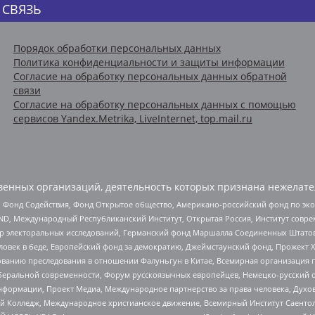
 СВЯЗЬ
Порядок обработки персональных данных
Политика конфиденциальности и защиты информации
Согласие на обработку персональных данных обратной
связи
Согласие на обработку персональных данных с помощью
сервисов Yandex.Metrika, LiveInternet, top.mail.ru
енных организаций, деятельность которых признана нежелате
 Фонд Содействия, Фонд Открытое общество, Американо-российский фонд по э
 Международный Республиканский Институт, Открытая Россия, Институт совре
р электоральных исследований, Германский фонд Маршалла Соединенных Штатов
еловек в беде, Европейский фонд за демократию, Джеймстаунский фонд, Прожект
дованию преследования в отношении Фалуньгун в Китае, Всемирная организация 
беральной современности, Форум русскоязычных европейцев, Немецко-русский о
формации, Проект Медиа, Международное партнерство за права человека, Духов
 Колледж, Международное христианское движение, Всемирный Институт Саентол