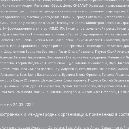
, Фонд имени Андрея Рылькова, Сфера, Центр СИБАЛЬТ, Уральская правозащитна
невосточный центр развития гражданских инициатив и социального партнерства, 
 организаций, Частное учреждение в Калининграде Совета Министров северных 
бирь, Частное учреждение в Санкт-Петербурге Совета Министров Северных Стра
а, Информационное агентство МЕМО. РУ, Институт региональной прессы, Инсти
ч, Дзугкоева Регина Николаевна, Кривенко Сергей Владимирович, Милославски
настасия Евгеньевна, Ривина Анна Валерьевна, Бойко Анатолий Николаевич, Дуг
ошель Ирина Ароновна, Шведов Григорий Сергеевич, Пономарев Лев Александро
ч, Цирульников Борис Альбертович, Гасан Ольга Павловна, Паутов Юрий Анато
Акимова Татьяна Николаевна, Золотарева Екатерина Александровна, Рачинский Я
Сергеевна, Аверин Владимир Анатольевич, Щур Татьяна Михайловна, Щур Никола
Анатольевна, Мельникова Валентина Дмитриевна, Вититинова Елена Владимировн
 Алексеевна, Закс Елена Владимировна, Буртина Елена Юрьевна, Гендель Людмил
рохоров Вадим Юрьевич, Шахова Елена Владимировна, Подузов Сергей Васильеви
й Ефимович, Сухих Дарья Николаевна, Орлов Олег Петрович, Добровольская Анн
нсон Лев Семенович, Локшина Татьяна Иосифовна, Орлов Олег Петрович, Поляк
ые на
24.03.2022
ностранных и международных организаций, признанных в соотв
нгресс народов Ичкерии и Дагестана, База, Асбат аль-Ансар, Священная война,