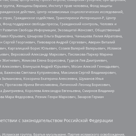
я группа, Женщины Евразии, Институт прав человека, Фонд защиты
Гражданское действие, Центр независимых социологических исследований,
стран, Гражданское содействие, Трансперенси Интернешнл-Р, Центр
н, Фонд поддержки свободы прессы, Гражданский контроль, Человек и
тут Развития Свободы Информации, Экозащита!-Женсовет, Общественный
й Павел Юрьевич, Шнырова Ольга Вадимовна, Чанышева Лилия Айратовна,
ин Сергей Георгиевич, Пивоваров Андрей Сергеевич, Аверин Виталий
вич, Каргалицкий Борис Юльевич, Созаев Валерий Валерьевич, Исламов
льевич, Верховский Александр Маркович, Пислакова-Паркер Марина
н Збигневич, Жемкова Елена Борисовна, Гудков Лев Дмитриевич,
й Алексеевич, Блинушов Андрей Юрьевич, Мосин Алексей Геннадьевич,
а, Баженова Светлана Куприяновна, Максимов Сергей Владимирович,
а Залмановна, Кокорина Екатерина Алексеевна, Шуманов Илья
ч, Протасова Ирина Вячеславовна, Литинский Леонид Борисович,
а Дмитриевна, Королева Александра Евгеньевна, Смирнов Владимир
ова Мара Федоровна, Резник Генри Маркович, Захаров Герман
етствии с законодательством Российской Федерации
 Исламская группа, Братья-мусульмане, Партия исламского освобождения,