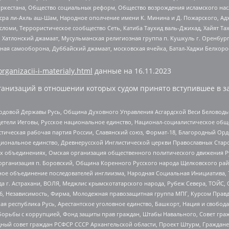
уркестана, Общество социальных реформ, Общество возрождения исламского насл
Нусра ли-Ахль аш-Шам, Народное ополчение имени К. Минина и Д. Пожарского, Ад
сломи, Террористическое сообщество Сеть, Катиба Таухид валь-Джихад, Хайят Тах
, Хатлонский джамаат, Мусульманская религиозная группа п. Кушкуль г. Оренбу
ная самооборона, Дуббайский джамаат, московская ячейка, Батал-Хаджи Белхор
organizacii-i-materialy.html
данные на
16.11.2023
анизаций в отношении которых судом принято вступившее в з
 Родовой Державы Русь, Община Духовного Управления Асгардской Веси Беловод
детели Иеговы, Русское национальное единство, Национал-социалистическое об
истическая рабочая партия России, Славянский союз, Формат-18, Благородный Ор
ациональное единство, Древнерусской Инглистической церкви Православных Ста
ных объединениях, Омская организация общественного политического движения Р
рганизация п. Боровский, Община Коренного Русского народа Щелковского район
гиозное объединение последователей инглиизма, Народная Социальная Инициатива,
 г. Астрахани, ВОЛЯ, Меджлис крымскотатарского народа, Рубеж Севера, ТОЙС, 
6, Независимость, Фирма, Молодежная правозащитная группа МПГ, Курсом Правд
ая республика Русь, Арестантское уголовное единство, Башкорт, Нация и свобода,
орьбы с коррупцией, Фонд защиты прав граждан, Штабы Навального, Совет гражд
ный совет граждан РСФСР СССР Архангельской области, Проект Штурм, Граждане 