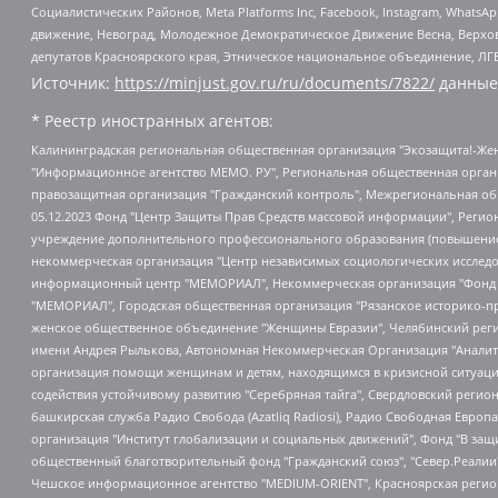
Социалистических Районов, Meta Platforms Inc, Facebook, Instagram, Wha
движение, Невоград, Молодежное Демократическое Движение Весна, Верхов
депутатов Красноярского края, Этническое национальное объединение, ЛГ
Источник:
https://minjust.gov.ru/ru/documents/7822/
данные
* Реестр иностранных агентов:
Калининградская региональная общественная организация "Экозащита!-Женсовет", Фонд содействия защите прав и свобод граждан "Общественный вердикт", Фонд "Институт Развития Свободы Информации", Частное учреждение "Информационное агентство МЕМО. РУ", Региональная общественная организация "Общественная комиссия по сохранению наследия академика Сахарова", Фонд поддержки свободы прессы, Санкт-Петербургская общественная правозащитная организация "Гражданский контроль", Межрегиональная общественная организация "Информационно-просветительский центр "Мемориал", Региональный Фонд "Центр Защиты Прав Средств Массовой Информации", с 05.12.2023 Фонд "Центр Защиты Прав Средств массовой информации", Региональная общественная благотворительная организация помощи беженцам и мигрантам "Гражданское содействие", Негосударственное образовательное учреждение дополнительного профессионального образования (повышение квалификации) специалистов "АКАДЕМИЯ ПО ПРАВАМ ЧЕЛОВЕКА", Свердловская региональная общественная организация "Сутяжник", Автономная некоммерческая организация "Центр независимых социологических исследований", Союз общественных объединений "Российский исследовательский центр по правам человека", Региональное общественное учреждение научно-информационный центр "МЕМОРИАЛ", Некоммерческая организация "Фонд защиты гласности", Автономная некоммерческая организация "Институт прав человека", Городская общественная организация "Екатеринбургское общество "МЕМОРИАЛ", Городская общественная организация "Рязанское историко-просветительское и правозащитное общество "Мемориал" (Рязанский Мемориал), Челябинский региональный орган общественной самодеятельности – женское общественное объединение "Женщины Евразии", Челябинский региональный орган общественной самодеятельности "Уральская правозащитная группа", Фонд содействия защите здоровья и социальной справедливости имени Андрея Рылькова, Автономная Некоммерческая Организация "Аналитический Центр Юрия Левады", Автономная некоммерческая организация социальной поддержки населения "Проект Апрель", Региональная общественная организация помощи женщинам и детям, находящимся в кризисной ситуации "Информационно-методический центр "Анна", Фонд содействия развитию массовых коммуникаций и правовому просвещению "Так-так-Так", Фонд содействия устойчивому развитию "Серебряная тайга", Свердловский региональный общественный фонд социальных проектов "Новое время", "Idel.Реалии", Кавказ.Реалии, Крым.Реалии, Телеканал Настоящее Время, Татаро-башкирская служба Радио Свобода (Azatliq Radiosi), Радио Свободная Европа/Радио Свобода (PCE/PC), "Сибирь.Реалии", "Фактограф", Благотворительный фонд помощи осужденным и их семьям, Автономная некоммерческая организация "Институт глобализации и социальных движений", Фонд "В защиту прав заключенных", Частное учреждение "Центр поддержки и содействия развитию средств массовой информации", Пензенский региональный общественный благотворительный фонд "Гражданский союз", "Север.Реалии", Некоммерческая организация Фонд "Правовая инициатива", Общество с ограниченной ответственностью "Радио Свободная Европа/Радио Свобода", Чешское информационное агентство "MEDIUM-ORIENT", Красноярская региональная общественная организация "Мы против СПИДа", Камалягин Денис Николаевич, Маркелов Сергей Евгеньевич, Пономарев Лев Александрович, Савицкая Людмила Алексеевна, Автоно