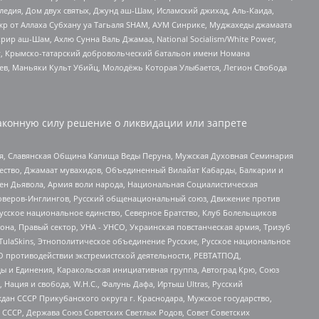
едия, Дом двух святых, Джунд аш-Шам, Исламский джихад, Аль-Каида,
жр от Аллаха Субхану уа Тагьаля SHAM, АУМ Синрике, Муджахеды джамаата
рир аш-Шам, Ахлю Сунна Валь Джамаа, National Socialism/White Power,
рг, Крымско-татарский добровольческий батальон имени Номана
оев, Маньяки Культ Убийц, Молодёжь Которая Улыбается, Легион Свобода
аконную силу решение о ликвидации или запрете
ья, Славянская Община Капища Веды Перуна, Мужская Духовная Семинария
щество, Джамаат мувахидов, Объединенный Вилайат Кабарды, Балкарии и
ден Дьявола, Армия воли народа, Национальная Социалистическая
роверов-Инглингов, Русский общенациональный союз, Движение против
усское национальное единство, Северное Братство, Клуб Болельщиков
а, Правый сектор, УНА - УНСО, Украинская повстанческая армия, Тризуб
 TulaSkins, Этнополитическое объединение Русские, Русское национальное
О противодействии экстремистской деятельности, РЕВТАТПОД,
ы и Единения, Каракольская инициативная группа, Автоград Крю, Союз
 Нация и свобода, W.H.С., Фалунь Дафа, Иртыш Ultras, Русский
ан СССР Прикубанского округа г. Краснодара, Мужское государство,
СССР, Держава Союз Советских Светлых Родов, Совет Советских