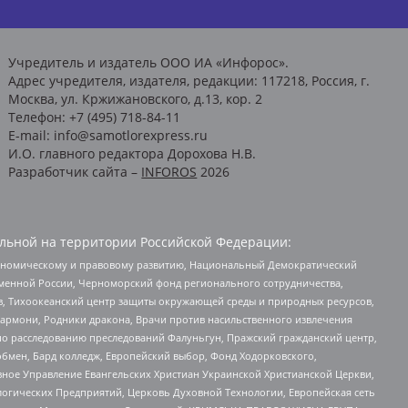
Учредитель и издатель ООО ИА «Инфорос».
Адрес учредителя, издателя, редакции: 117218, Россия, г.
Москва, ул. Кржижановского, д.13, кор. 2
Телефон: +7 (495) 718-84-11
E-mail: info@samotlorexpress.ru
И.О. главного редактора Дорохова Н.В.
Разработчик сайта –
INFOROS
2026
льной на территории Российской Федерации:
кономическому и правовому развитию, Национальный Демократический
менной России, Черноморский фонд регионального сотрудничества,
, Тихоокеанский центр защиты окружающей среды и природных ресурсов,
 Хармони, Родники дракона, Врачи против насильственного извлечения
по расследованию преследований Фалуньгун, Пражский гражданский центр,
бмен, Бард колледж, Европейский выбор, Фонд Ходорковского,
ное Управление Евангельских Христиан Украинской Христианской Церкви,
огических Предприятий, Церковь Духовной Технологии, Европейская сеть