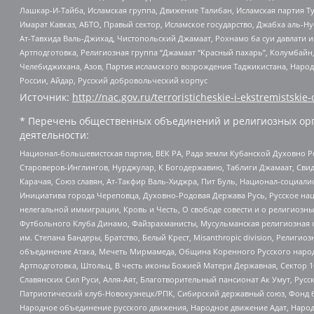
Лашкар-И-Тайба, Исламская группа, Движение Талибан, Исламская партия Т
Имарат Кавказ, АБТО, Правый сектор, Исламское государство, Джабха аль-
Ат-Тавхида Валь-Джихад, Чистопольский Джамаат, Рохнамо ба суи давлати и
Артподготовка, Религиозная группа “Джамаат “Красный пахарь”, Колумбайн
Челебиджихана, Азов, Партия исламского возрождения Таджикистана, Народ
России, Айдар, Русский добровольческий корпус
Источник:
http://nac.gov.ru/terroristicheskie-i-ekstremistskie-
* Перечень общественных объединений и религиозных орг
деятельности:
Национал-большевистская партия, ВЕК РА, Рада земли Кубанской Духовно
Староверов-Инглингов, Нурджулар, К Богодержавию, Таблиги Джамаат, Сви
Карачая, Союз славян, Ат-Такфир Валь-Хиджра, Пит Буль, Национал-социал
Инициатива города Череповца, Духовно-Родовая Держава Русь, Русское н
нелегальной иммиграции, Кровь и Честь, О свободе совести и о религиоз
Футбольного Клуба Динамо, Файзрахманисты, Мусульманская религиозная о
им. Степана Бандеры, Братство, Белый Крест, Misanthropic division, Рели
объединение Атака, Мечеть Мирмамеда, Община Коренного Русского народа
Артподготовка, Штольц, В честь иконы Божией Матери Державная, Сектор 1
Славянских Сил Руси, Алля-Аят, Благотворительный пансионат Ак Умут, Русск
Патриотический клуб-Новокузнецк/РПК, Сибирский державный союз, Фонд б
Народное объединение русского движения, Народное движение Адат, Народ