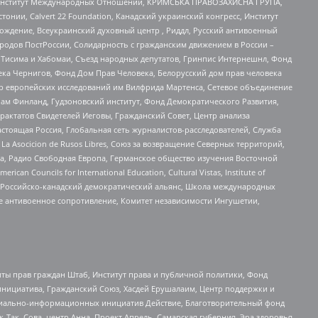
ий Институт Международных Отношений, КРИМСЬКА ПРАВОЗАХИСНА ГРУПА,
стонии, Calvert 22 Foundation, Канадский украинский конгресс, Институт
ждение, Всеукраинский духовный центр , Риддл, Русский антивоенный
ародов ПостРоссии, Солидарность с гражданским движением в России –
в Тисима и Хабомаи, Съезд народных депутатов, Гринпис Интернешнл, Фонд
ека Чернигов, Фонд Дом Прав Человека, Белорусский дом прав человека
нтр европейских исследований им Вилфрида Мартенса, Сетевое объединение
Чам Финланд, Гудзоновский институт, Фонд Демократического Развития,
актатов Свидетелей Иеговы, Гражданский Совет, Центр анализа
астоящая Россия, Глобальная сеть журналистов-расследователей, Служба
a Asocicion de Rusos Libres, Союз за возвращение Северных территорий,
еста, Радио Свободная Европа, Германское общество изучения Восточной
ouncils for International Education, Cultural Vistas, Institute of
, Российско-канадский демократический альянс, Школа международных
е антивоенное сопротивление, Комитет независимости Ингушетии,
ты прав граждан Штаб, Институт права и публичной политики, Фонд
инициатива, Гражданский Союз, Хасдей Ерушалаим, Центр поддержки и
социально-информационных инициатив Действие, Благотворительный фонд
Так, Сова, центр Анна, Проект Апрель, Самарская губерния, Эра здоровья,