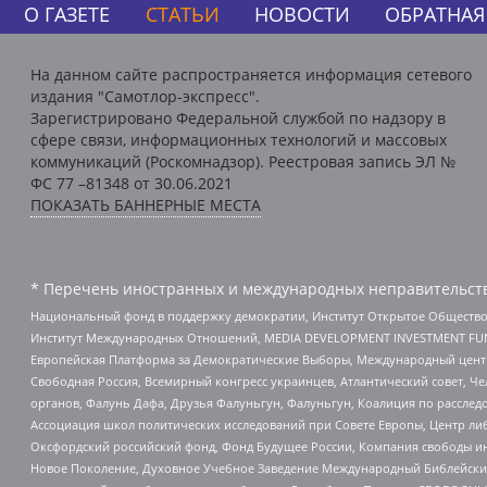
О ГАЗЕТЕ
СТАТЬИ
НОВОСТИ
ОБРАТНАЯ
На данном сайте распространяется информация сетевого
издания "Самотлор-экспресс".
Зарегистрировано Федеральной службой по надзору в
сфере связи, информационных технологий и массовых
коммуникаций (Роскомнадзор). Реестровая запись ЭЛ №
ФС 77 –81348 от 30.06.2021
ПОКАЗАТЬ БАННЕРНЫЕ МЕСТА
* Перечень иностранных и международных неправительств
Национальный фонд в поддержку демократии, Институт Открытое Общество
Институт Международных Отношений, MEDIA DEVELOPMENT INVESTMENT FUND,
Европейская Платформа за Демократические Выборы, Международный цент
Свободная Россия, Всемирный конгресс украинцев, Атлантический совет, Ч
органов, Фалунь Дафа, Друзья Фалуньгун, Фалуньгун, Коалиция по рассле
Ассоциация школ политических исследований при Совете Европы, Центр ли
Оксфордский российский фонд, Фонд Будущее России, Компания свободы ин
Новое Поколение, Духовное Учебное Заведение Международный Библейский