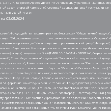
tsApp, СИЧ-С14, Добровольческое Движение Организации украинских националисто
ный Совет Татарской Автономной Советской Социалистической Республики, Кон
БТ, Я.МЫ Сергей Фургал
 на
03.05.2024
мная некоммерческая организация "Центр по работе с проблемой насилия "НАСИЛИЮ.НЕТ", Межрегиональный профессиональный союз работников здравоохранения "Альянс врачей", Юридическое лицо, зарегистрированное в Латвийской Республике, SIA "Medusa Project" (регистрационный номер 40103797863, дата регистрации 10.06.2014), Некоммерческая организация "Фонд по борьбе с коррупцией", Автономная некоммерческая организация "Институт права и публичной политики", Баданин Роман Сергеевич, Гликин Максим Александрович, Железнова Мария Михайловна, Лукьянова Юлия Сергеевна, Маетная Елизавета Витальевна, Маняхин Петр Борисович, Чуракова Ольга Владимировна, Ярош Юлия Петровна, Юридическое лицо "The Insider SIA", зарегистрированное в Риге, Латвийская Республика (дата регистрации 26.06.2015), являющееся администратором доменного имени интернет-издания "The Insider SIA", https://theins.ru, Постернак Алексей Евгеньевич, Рубин Михаил Аркадьевич, Анин Роман Александрович, Юридическое лицо Istories fonds, зарегистрированное в Латвийской Республике (регистрационный номер 50008295751, дата регистрации 24.02.2020), Великовский Дмитрий Александрович, Долинина Ирина Николаевна, Мароховская Алеся Алексеевна, Шлейнов Роман Юрьевич, Шмагун Олеся Валентиновна, Общество с ограниченной ответственностью "Альтаир 2021", Общество с ограниченной ответственностью "Вега 2021", Общество с ограниченной ответственностью "Главный редактор 2021", Общество с ограниченной ответственностью "Ромашки монолит", Важенков Артем Валерьевич, Ивановская областная общественная организация "Центр гендерных исследований", Гурман Юрий Альбертович, Медиапроект "ОВД-Инфо", Егоров Владимир Владимирович, Жилинский Владимир Александрович, Общество с ограниченной ответственностью "ЗП", Иванова София Юрьевна, Карезина Инна Павловна, Кильтау Екатерина Викторовна, Петров Алексей Викторович, Пискунов Сергей Евгеньевич, Смирнов Сергей Сергеевич, Тихонов Михаил Сергеевич, Общество с ограниченной ответственностью "ЖУРНАЛИСТ-ИНОСТРАННЫЙ АГЕНТ", Арапова Галина Юрьевна, Вольтская Татьяна Анатольевна, Американская компания "Mason G.E.S. Anonymous Foundation" (США), являющаяся владельцем интернет-издания https://mnews.world/, Компания "Stichting Bellingcat", зарегистрированная в Нидерландах (дата регистрации 11.07.2018), Захаров Андрей Вячеславович, Клепиковская Екатерина Дмитриевна, Общество с ограниченной ответственностью "МЕМО", Перл Роман Александрович, Симонов Евгений Алексеевич, Соловьева Елена Анатольевна, Сотников Даниил Владимирович, Сурначева Елизавета Дмитриевна, Автономная некоммерческая организация по защите прав человека и информированию населения "Якутия – Наше Мнение", Общество с ограниченной ответственностью "Москоу диджитал медиа", с 26.01.2023 Общество с ограниченной ответственностью "Чайка Белые сады", Ветошкина Валерия Валерьевна, Заговора Максим Александрович, Межрегиональное общественное движение "Российская ЛГБТ - сеть", Оленичев Максим Владимирович, Павлов Иван Юрьевич, Скворцова Елена Сергеевна, Общество с ограниченной ответственностью "Как бы инагент", Кочетков Игорь Викторович, Общество с ограниченной ответственностью "Честные выборы", Еланчик Олег Александрович, Общество с ограниченной ответственностью "Нобелевский призыв", Гималова Регина Эмилевна, Григорьев Андрей Валерьевич, Григорьева Алина Александровна, Ассоциация по содействию защите прав призывников, альтернативнослужащих и военнослужащих "Правозащитная группа "Гражданин.Армия.Право", Хисамова Регина Фаритовна, Автономная некоммерческая организация по реализации социально-правовых программ "Лилит", Дальн