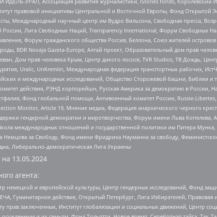
 ИДЕЛЬ-УРАЛ, Ассоциация развития журналистики, IStories fonds, Королевск
r, Институт правовой инициативы Центральной и Восточной Европы, Фонд Открытой Э
ты, Международный научный центр им Вудро Вильсона, Свободная пресса, Возро
России, Лига Свободных Наций, Transparеncy International, Форум Свободных Н
правления, Форум гражданского общества Россия, Беллона, Союз жителей острово
роды, BDR Novaja Gazeta-Europe, Алтай проект, Образовательный дом прав челов
еван, Дом прав человека Крым, Центр дикого лосося, TVR Studios, ТВ Дождь, Це
урятия, Uralic, UnKremlin, Международная федерация транспортных рабочих, Ист
ейских и международных исследований, Общество Сторожевой башни, Библии и тр
омитет действия, РЭНД корпорейшн, Русская Америка за демократию в России, Н
фалия, Фонд глобальной помощи, Антивоенный комитет России, Russie-Libertes, L
lection Monitor, Article 19, Мнение медиа, Федерация анархического черного кр
и гендерной демократии и миротворчества, Форум имени Льва Копелева, American C
г, Школа международных отношений и государственной политики им Питера Мунка
 Немцова за Свободу, Фонд имени Фридриха Науманна за свободу, Феминистско
медиа, Либерально-демократическая Лига Украины
 на
13.05.2024
ого агента:
р немецкой и европейской культуры, Центр гендерных исследований, Фонд защи
ЧА, Гуманитарное действие, Открытый Петербург, Лига Избирателей, Правовая 
иту прав заключенных, Институт глобализации и социальных движений, Центр 
ужденным и их семьям, Фонд Тольятти, Новое время, Серебряная тайга, Так-Так-