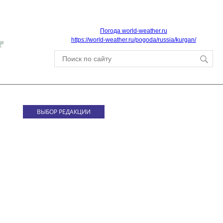
Погода world-weather.ru
https://world-weather.ru/pogoda/russia/kurgan/
ВЫБОР РЕДАКЦИИ