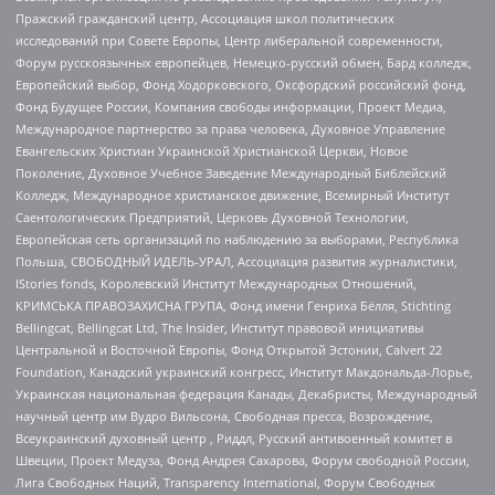
Пражский гражданский центр, Ассоциация школ политических
исследований при Совете Европы, Центр либеральной современности,
Форум русскоязычных европейцев, Немецко-русский обмен, Бард колледж,
Европейский выбор, Фонд Ходорковского, Оксфордский российский фонд,
Фонд Будущее России, Компания свободы информации, Проект Медиа,
Международное партнерство за права человека, Духовное Управление
Евангельских Христиан Украинской Христианской Церкви, Новое
Поколение, Духовное Учебное Заведение Международный Библейский
Колледж, Международное христианское движение, Всемирный Институт
Саентологических Предприятий, Церковь Духовной Технологии,
Европейская сеть организаций по наблюдению за выборами, Республика
Польша, СВОБОДНЫЙ ИДЕЛЬ-УРАЛ, Ассоциация развития журналистики,
IStories fonds, Королевский Институт Международных Отношений,
КРИМСЬКА ПРАВОЗАХИСНА ГРУПА, Фонд имени Генриха Бёлля, Stichting
Bellingcat, Bellingcat Ltd, The Insider, Институт правовой инициативы
Центральной и Восточной Европы, Фонд Открытой Эстонии, Calvert 22
Foundation, Канадский украинский конгресс, Институт Макдональда-Лорье,
Украинская национальная федерация Канады, Декабристы, Международный
научный центр им Вудро Вильсона, Свободная пресса, Возрождение,
Всеукраинский духовный центр , Риддл, Русский антивоенный комитет в
Швеции, Проект Медуза, Фонд Андрея Сахарова, Форум свободной России,
Лига Свободных Наций, Transparеncy International, Форум Свободных