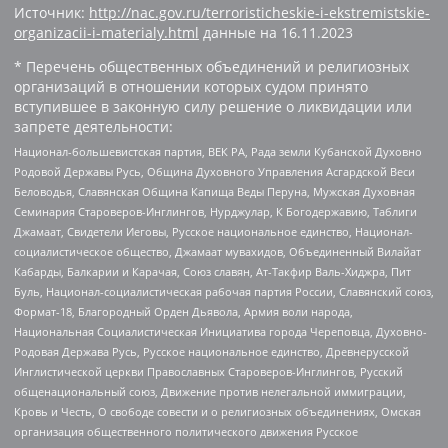
Источник:
http://nac.gov.ru/terroristicheskie-i-ekstremistskie-
organizacii-i-materialy.html
данные на
16.11.2023
* Перечень общественных объединений и религиозных
организаций в отношении которых судом принято
вступившее в законную силу решение о ликвидации или
запрете деятельности:
Национал-большевистская партия, ВЕК РА, Рада земли Кубанской Духовно
Родовой Державы Русь, Община Духовного Управления Асгардской Веси
Беловодья, Славянская Община Капища Веды Перуна, Мужская Духовная
Семинария Староверов-Инглингов, Нурджулар, К Богодержавию, Таблиги
Джамаат, Свидетели Иеговы, Русское национальное единство, Национал-
социалистическое общество, Джамаат мувахидов, Объединенный Вилайат
Кабарды, Балкарии и Карачая, Союз славян, Ат-Такфир Валь-Хиджра, Пит
Буль, Национал-социалистическая рабочая партия России, Славянский союз,
Формат-18, Благородный Орден Дьявола, Армия воли народа,
Национальная Социалистическая Инициатива города Череповца, Духовно-
Родовая Держава Русь, Русское национальное единство, Древнерусской
Инглистической церкви Православных Староверов-Инглингов, Русский
общенациональный союз, Движение против нелегальной иммиграции,
Кровь и Честь, О свободе совести и о религиозных объединениях, Омская
организация общественного политического движения Русское