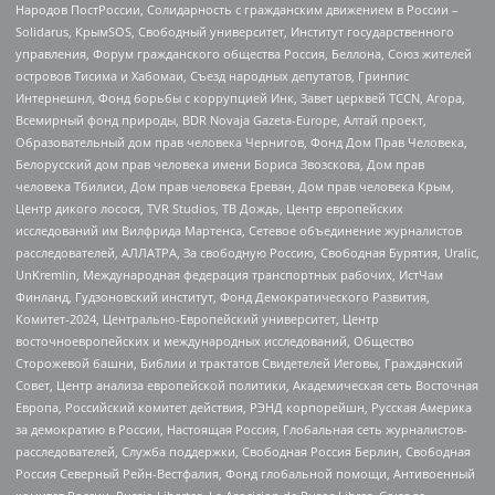
Народов ПостРоссии, Солидарность с гражданским движением в России –
Solidarus, КрымSOS, Свободный университет, Институт государственного
управления, Форум гражданского общества Россия, Беллона, Союз жителей
островов Тисима и Хабомаи, Съезд народных депутатов, Гринпис
Интернешнл, Фонд борьбы с коррупцией Инк, Завет церквей TCCN, Агора,
Всемирный фонд природы, BDR Novaja Gazeta-Europe, Алтай проект,
Образовательный дом прав человека Чернигов, Фонд Дом Прав Человека,
Белорусский дом прав человека имени Бориса Звозскова, Дом прав
человека Тбилиси, Дом прав человека Ереван, Дом прав человека Крым,
Центр дикого лосося, TVR Studios, ТВ Дождь, Центр европейских
исследований им Вилфрида Мартенса, Сетевое объединение журналистов
расследователей, АЛЛАТРА, За свободную Россию, Свободная Бурятия, Uralic,
UnKremlin, Международная федерация транспортных рабочих, ИстЧам
Финланд, Гудзоновский институт, Фонд Демократического Развития,
Комитет-2024, Центрально-Европейский университет, Центр
восточноевропейских и международных исследований, Общество
Сторожевой башни, Библии и трактатов Свидетелей Иеговы, Гражданский
Совет, Центр анализа европейской политики, Академическая сеть Восточная
Европа, Российский комитет действия, РЭНД корпорейшн, Русская Америка
за демократию в России, Настоящая Россия, Глобальная сеть журналистов-
расследователей, Служба поддержки, Свободная Россия Берлин, Свободная
Россия Северный Рейн-Вестфалия, Фонд глобальной помощи, Антивоенный