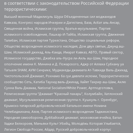
в соответствии с законодательством Российской Федерации
террористическими:
Высший военный Маджлисуль Шура Объединенных сил моджахедов
Кавказа, Конгресс народов Ичкерии и Дагестана, База, Асбат аль-Ансар,
Священная война, Исламская группа, Братья-мусульмане, Партия
исламского освобождения, Лашкар-И-Тайба, Исламская группа, Движение
Талибан, Исламская партия Туркестана, Общество социальных реформ,
Общество возрождения исламского наследия, Дом двух святых, Джунд аш-
Шам, Исламский джихад, Аль-Каида, Имарат Кавказ, АБТО, Правый сектор,
Исламское государство, Джабха аль-Нусра ли-Ахль аш-Шам, Народное
ополчение имени К. Минина и Д. Пожарского, Аджр от Аллаха Субхану уа
Тагьаля SHAM, АУМ Синрике, Муджахеды джамаата Ат-Тавхида Валь-Джихад,
Чистопольский Джамаат, Рохнамо ба суи давлати исломи, Террористическое
сообщество Сеть, Катиба Таухид валь-Джихад, Хайят Тахрир аш-Шам, Ахлю
Сунна Валь Джамаа, National Socialism/White Power, Артподготовка,
Религиозная группа “Джамаат “Красный пахарь”, Колумбайн, Хатлонский
джамаат, Мусульманская религиозная группа п. Кушкуль г. Оренбург,
Крымско-татарский добровольческий батальон имени Номана
Челебиджихана, Азов, Партия исламского возрождения Таджикистана,
Народная самооборона, Дуббайский джамаат, московская ячейка, Батал-
Хаджи Белхороев, Маньяки Культ Убийц, Молодёжь Которая Улыбается,
Легион Свобода России, Айдар, Русский добровольческий корпус