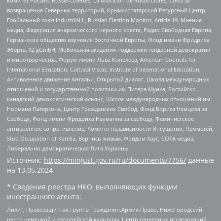
комитет России, Russie-Libertes, La Asocicion de Rusos Libres, Союз за
возвращение Северных территорий, Крымскотатарский Ресурсный Центр,
Глобальный союз IndustriALL, Russian Election Monitor, Article 19, Мнение
медиа, Федерация анархического черного креста, Радио Свободная Европа,
Германское общество изучения Восточной Европы, Фонд имени Фридриха
Эберта, XZ gGmbH, Мобильная академия поддержки гендерной демократии
и миротворчества, Форум имени Льва Копелева, American Councils for
International Education, Cultural Vistas, Institute of International Education,
Антивоенное движение Антальи, Открытый диалог, Школа международных
отношений и государственной политики им Питера Мунка, Российско-
канадский демократический альянс, Школа международных отношений им
Нормана Патерсона, Центр Гражданских Свобод, Фонд Бориса Немцова за
Свободу, Фонд имени Фридриха Науманна за свободу, Феминистское
антивоенное сопротивление, Комитет независимости Ингушетии, Прометей,
Stop Occupation of Karelia, Вернись живым, Фридом Хаус, СОТА медиа,
Либерально-демократическая Лига Украины
Источник:
https://minjust.gov.ru/ru/documents/7756/
данные
на
13.05.2024
* Сведения реестра НКО, выполняющих функции
иностранного агента:
Лилит, Правозащитная группа Гражданин.Армия.Право, Нижегородский
центр немецкой и европейской культуры, Центр гендерных исследований,