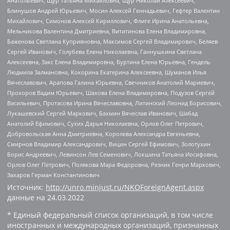
Анатольевич, Щур Татьяна Михайловна, Щур Николай Алексеевич,
Блинушов Андрей Юрьевич, Мосин Алексей Геннадьевич, Гефтер Валентин
Михайлович, Симонов Алексей Кириллович, Флиге Ирина Анатольевна,
Мельникова Валентина Дмитриевна, Вититинова Елена Владимировна,
Баженова Светлана Куприяновна, Максимов Сергей Владимирович, Беляев
Сергей Иванович, Голубева Елена Николаевна, Ганнушкина Светлана
Алексеевна, Закс Елена Владимировна, Буртина Елена Юрьевна, Гендель
Людмила Залмановна, Кокорина Екатерина Алексеевна, Шуманов Илья
Вячеславович, Арапова Галина Юрьевна, Свечников Анатолий Мариевич,
Прохоров Вадим Юрьевич, Шахова Елена Владимировна, Подузов Сергей
Васильевич, Протасова Ирина Вячеславовна, Литинский Леонид Борисович,
Лукашевский Сергей Маркович, Бахмин Вячеслав Иванович, Шабад
Анатолий Ефимович, Сухих Дарья Николаевна, Орлов Олег Петрович,
Добровольская Анна Дмитриевна, Королева Александра Евгеньевна,
Смирнов Владимир Александрович, Вицин Сергей Ефимович, Золотухин
Борис Андреевич, Левинсон Лев Семенович, Локшина Татьяна Иосифовна,
Орлов Олег Петрович, Полякова Мара Федоровна, Резник Генри Маркович,
Захаров Герман Константинович
Источник:
http://unro.minjust.ru/NKOForeignAgent.aspx
данные на
24.03.2022
* Единый федеральный список организаций, в том числе
иностранных и международных организаций, признанных