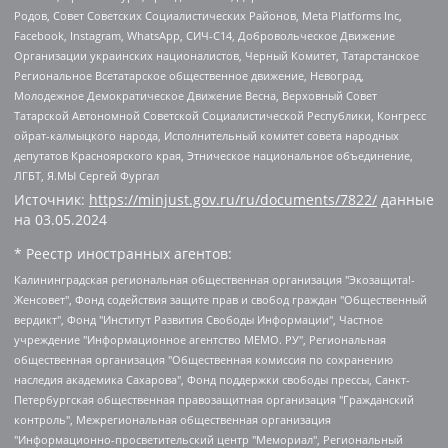
Родов, Совет Советских Социалистических Районов, Meta Platforms Inc,
Facebook, Instagram, WhatsApp, СИЧ-С14, Добровольческое Движение
Организации украинских националистов, Черный Комитет, Татарстанское
Региональное Всетатарское общественное движение, Невоград,
Молодежное Демократическое Движение Весна, Верховный Совет
Татарской Автономной Советской Социалистической Республики, Конгресс
ойрат-калмыцкого народа, Исполнительный комитет совета народных
депутатов Красноярского края, Этническое национальное объединение,
ЛГБТ, Я.МЫ Сергей Фургал
Источник:
https://minjust.gov.ru/ru/documents/7822/
данные
на
03.05.2024
* Реестр иностранных агентов:
Калининградская региональная общественная организация "Экозащита!-Женсовет", Фонд содействия защите прав и свобод граждан "Общественный вердикт", Фонд "Институт Развития Свободы Информации", Частное учреждение "Информационное агентство МЕМО. РУ", Региональная общественная организация "Общественная комиссия по сохранению наследия академика Сахарова", Фонд поддержки свободы прессы, Санкт-Петербургская общественная правозащитная организация "Гражданский контроль", Межрегиональная общественная организация "Информационно-просветительский центр "Мемориал", Региональный Фонд "Центр Защиты Прав Средств Массовой Информации", с 05.12.2023 Фонд "Центр Защиты Прав Средств массовой информации", Региональная общественная благотворительная организация помощи беженцам и мигрантам "Гражданское содействие", Негосударственное образовательное учреждение дополнительного профессионального образования (повышение квалификации) специалистов "АКАДЕМИЯ ПО ПРАВАМ ЧЕЛОВЕКА", Свердловская региональная общественная организация "Сутяжник", Автономная некоммерческая организация "Центр независимых социологических исследований", Союз общественных объединений "Российский исследовательский центр по правам человека", Региональное общественное учреждение научно-информационный центр "МЕМОРИАЛ", Некоммерческая организация "Фонд защиты гласности", Автономная некоммерческая организация "Институт прав человека", Городская общественная организация "Екатеринбургское общество "МЕМОРИАЛ", Городская общественная организация "Рязанское историко-просветительское и правозащитное общество "Мемориал" (Рязанский Мемориал), Челябинский региональный орган общественной самодеятельности – женское общественное объединение "Женщины Евразии", Челябинский региональный орган общественной самодеятельности "Уральская правозащитная группа", Фонд содействия защите здоровья и социальной справедливости имени Андрея Рылькова, Автономная Некоммерческая Организация "Аналитический Центр Юрия Левады", Автономная некоммерческая организация социальной поддержки населения "Проект Апрель", Региональная общественная организация помощи женщинам и детям, находящимся в кризисной ситуации "Информационно-методический центр "Анна", Фонд содействия развитию массовых коммуникаций и правовому просвещению "Так-так-Так", Фонд содействия устойчивому развитию "Серебряная тайга", Свердловский региональный общественный фонд социальных проектов "Новое время", "Idel.Реалии", Кавказ.Реалии, Крым.Реалии, Телеканал Настоящее Время, Татаро-башкирская служба Радио Свобода (Azatliq Radiosi), Радио Свободная Европа/Радио Свобода (PCE/PC), "Сибирь.Реалии", "Фактограф", Благотворительный фонд помощи осужденным и их семьям, Автономная некоммерческая организация "Институт глобализации и социальных движений", Фонд "В защиту прав заключенных", Частное учреждение "Центр поддержки и содействия развитию средств массовой информации", Пензенский региональный общественный благотворительный фонд "Гражданский союз", "Север.Реалии", Некоммерческая организация Фонд "Правовая инициатива", Общество с ограниченной ответственностью "Радио Свободная Европа/Радио Свобода", Чешское информационное агентство "MEDIUM-ORIENT", Красноярская региональная общественная организация "Мы против СПИДа", Камалягин Денис Николаевич, Маркелов Сергей Евгеньевич, Пономарев Лев Александрович, Савицкая Людмила Алексеевна, Автономная некоммерческая организация "Центр по работе с проблемой насилия "НАСИЛИЮ.НЕТ", Межрегиональный профессиональный союз работников здравоохранения "Альянс врачей", Юридическое лицо, зарегистрированное в Латвийской Республике, SIA "Medusa Project" (регистрационный номер 40103797863, дата регистрации 10.06.2014), Некоммерческая организация "Фонд по борьбе с коррупцией", Автономная некоммерческая организация "Институт права и публичной политики", Баданин Роман Сергеевич, Гликин Максим Александрович, Железнова Мария Михайловна, Лукьянова Юлия Сергеевна, Маетная Елизавета Витальевна, Маняхин Петр Борисович, Чуракова Ольга Владимировна, Ярош Юлия Петровна, Юридическое лицо "The Insider SIA", зарегистрированное в Риге, Латвийская Республика (дата регистрации 26.06.2015), являющееся администратором доменного имени интернет-издания "The Insider SIA", https://theins.ru, Постернак Алексей Евгеньевич, Рубин Михаил Аркадьевич, Анин Роман Александрович, Юридическое лицо Istories fonds, зарегистрированное в Латвийской Республике (регистрационный номер 50008295751, дата регистрации 24.02.2020), Великовский Дмитрий Александрович, Долинина Ирина Николаевна, Мароховская Алеся Алексеевна, Шлейнов Роман Юрьевич, Шмагун Олеся Валентиновна, Общество с ограниченной ответственностью "Альтаир 2021", Общество с ограниченной ответственностью "Вега 2021", Общество с ограниченной ответственностью "Главный редактор 2021", Общество с ограниченной ответственностью "Ромашки монолит", Важенков Артем Валерьевич, Ивановская областная общественная организация "Центр гендерных исследований", Гурман Юрий Альбертович, Медиапроект "ОВД-Инфо", Егоров Владимир Владимирович, Жилинский Владимир Александрович, Общество с ограниченной ответственностью "ЗП", Иванова София Юрьевна, Карезина Инна Павловна, Кильтау Екатерина Викторовна, Петров Алексей Викторович, Пискунов Сергей Евгеньевич, Смирнов Сергей Сергеевич, Тихонов Михаил Сергеевич, Общество с ограниченной ответственностью "ЖУРНАЛИСТ-ИНОСТРАННЫЙ АГЕНТ", Арапова Галина Юрьевна, Вольтская Татьяна Анатольевна, Американская компания "Mason G.E.S. Anonymous Foundation" (США), являющаяся владельцем интернет-издания https://mnews.world/, Компания "Stichting Bellingcat", зарегистрированная в Нидерландах (дата регистрации 11.07.2018), Захаров Андрей Вячеславович, Клепиковская Екатерина Дмитриевна, Общество с ограниченной ответственностью "МЕМО", Перл Роман Александрович, Симонов Евгений Алексеевич, Соловьева Елена Анатольевна, Сотников Даниил Владимирович, Сурначева Елизавета Дмитриевна, Автономная некоммерческая организация по защите прав человека и информированию населения "Якутия – Наше Мнение", Общество с ограниченной ответственностью "Москоу диджитал медиа", с 26.01.2023 Общество с ограниченной ответственностью "Чайка Белые сады", Ветошкина Валерия Валерьевна, Заговора Максим Александрович, Межрегиональное общественное движение "Российская ЛГБТ - сеть", Оленичев Максим Владимирович, Павлов Иван Юрьевич, Скворцова Елена Сергеевна, Общество с ограниченной ответственностью "Как бы инагент", Кочетков Игорь Викторович, Общество с ограниченной ответственностью "Честные выборы", Еланчик Олег Александрович, Общество с ограниченной ответственностью "Нобелевский призыв", Гималова Регина Эмилевна, Григорьев Андрей Валерьевич, Григорьева Алина Александровна, Ассоциация по содействию защите прав призывников, альтернативнослужащих и военнослужащих "Правозащитная группа "Гражданин.Армия.Право", Хисамова Регина Фаритовна, Автономная некоммерческая организация по реализации социально-правовых программ "Лилит", Дальневосточное общественное движение "Маяк", Санкт-Петербургская ЛГБТ-инициативная группа "Выход", Инициативная группа ЛГБТ+ "Реверс", Алексеев Андрей Викторович, Бекбулатова Таисия Львовна, Беляев Иван Михайлович, Владыкина Елена Сергеевна, Гельман Марат Александрович, Никульшина Вероника Юрьевна, Толоконникова Надежда Андреевна, Шендерович Виктор Анатольевич, Общество с ограниченной ответственностью "Данное сообщение", Общество с ограниченной ответственностью Издательский дом "Новая глава", Айнбиндер Александра Александровна, Московский комьюнити-центр для ЛГБТ+инициатив, Благотворительный фонд развития филантропии, Deutsche Welle (Германия, Kurt-Schumacher-Strasse 3, 53113 Bonn), Борзунова Мария Михайловна, Воробьев Виктор Викторович, Голубева Анна Львовна, Константинова Алла Михайловна, Малкова Ирина Владимировна, Мурадов Мурад Абдулгалимович, Осетинская Елизавета Николаевна, Понасенков Евгений Николаевич, Ганапольский Матвей Юрьевич, Киселев Евгений Алексеевич, Борухович Ирина Григорьевна, Дремин Иван Тимофеевич, Дубровский Дмитрий Викторович, Красноярская региональная общественная организация поддержки и развития альтернативных образовательных технологий и межкультурных коммуникаций "ИНТЕРРА", Маяковская Екатерина Алексеевна, Фейгин Марк Захарович, Филимонов Андрей Викторович, Дзугкоева Регина Николаевна, Доброхотов Роман Александрович, Дудь Юрий Александрович, Елкин Сергей Владимирович, Кругликов Кирилл Игоревич, Сабунаева Мария Леонидовна, Семенов Алексей Владимирович, Шаинян Карен Багратович, Шульман Екатерина Михайловна, Асафьев Артур Валерьевич, Вахштайн Виктор Семенович, Венедиктов Алексей Алексеевич, Лушникова Екатерина Евгеньевна, Волков Леонид Михайлович, Невзоров Александр Глебович, Пархоменко Сергей Борисович, Сироткин Ярослав Николаевич, Кара-Мурза Владимир Владимирович, Баранова Наталья Владимировна, Гозман Леонид Яковлевич, Кагарлицкий Борис Юльевич, Климарев Михаил Валерьевич, Милов Владимир Станиславович, Автономная некоммерческая организация Краснодарский центр современного искусства "Типография", Моргенштерн Алишер Тагирович, Соболь Любовь Эдуардовна, Общество с ограниченной ответственностью "ЛИЗА НОРМ", Каспаров Гарри Кимович, Ходорковский Михаил Борисович, Общество с ограниченной ответственностью "Апрельские тезисы", Данилович Ирина Брониславовна, Кашин Олег Владимирович, Петров Николай Владимирович, Пивоваров Алексей Владимирович, Соколов Михаил Владимирович, Цветкова Юлия Владимировна, Чичваркин Евгений Александрович, Комитет против пыток/Команда против пыток, Общество с ограниченной ответственностью "Первый научный", Общество с ограниченной ответственностью "Вертолет и ко", Белоцерковская Вероника Борисовна, Кац Максим Евгеньевич, Лазарева Татьяна Юрьевна, Шаведдинов Руслан Табризович, Яшин Илья Валерьевич, Общество с ограниченной ответственностью "Иноагент ААВ", Алешковский Дмитрий Петрович, Альбац Евгения Марковна, Быков Дмитрий Львович, Галямина Юлия Евгеньевна, Лойко Сергей Леонидович, Мартынов Кирилл Константинович, Медведев Сергей Александрович, Крашенинников Федор Геннадиевич, Гордеева Катерина Вл