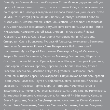
Петербурге Совета Министров Северных Стран, Фонд поддержки свободы
прессы, Гражданский контроль, Человек и Закон, Общественная комиссия
по сохранению наследия академика Сахарова, Информационное агентство
МЕМО. РУ, Институт региональной прессы, Институт Развития Свободы
Информации, Экозащита!-Женсовет, Общественный вердикт, Евразийская
антимонопольная ассоциация, Бедушев Петр Петрович, Дзугкоева Регина
Николаевна, Кривенко Сергей Владимирович, Милославский Павел
Юрьевич, Шнырова Ольга Вадимовна, Чанышева Лилия Айратовна,
Сидорович Ольга Борисовна, Туровский Александр Алексеевич, Васильева
Анастасия Евгеньевна, Ривина Анна Валерьевна, Бойко Анатолий
Николаевич, Дугин Сергей Георгиевич, Пивоваров Андрей Сергеевич,
Аверин Виталий Евгеньевич, Барахоев Магомед Бекханович, Шарипков
Олег Викторович, Мошель Ирина Ароновна, Шведов Григорий Сергеевич,
Пономарев Лев Александрович, Каргалицкий Борис Юльевич, Созаев
Валерий Валерьевич, Исламов Тимур Рифгатович, Романова Ольга
Евгеньевна, Щаров Сергей Алексадрович, Цирульников Борис Альбертович,
Гасан Ольга Павловна, Паутов Юрий Анатольевич, Верховский Александр
Маркович, Пислакова-Паркер Марина Петровна, Кочеткова Татьяна
Владимировна, Чуркина Наталья Валерьевна, Акимова Татьяна Николаевна,
Золотарева Екатерина Александровна, Рачинский Ян Збигневич, Жемкова
Елена Борисовна, Гудков Лев Дмитриевич, Илларионова Юлия Юрьевна,
Саранг Анна Васильевна, Захарова Светлана Сергеевна, Аверин Владимир