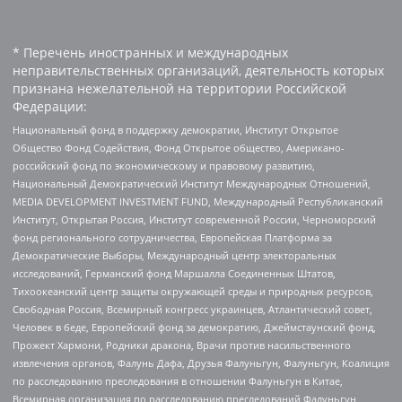
* Перечень иностранных и международных
неправительственных организаций, деятельность которых
признана нежелательной на территории Российской
Федерации:
Национальный фонд в поддержку демократии, Институт Открытое
Общество Фонд Содействия, Фонд Открытое общество, Американо-
российский фонд по экономическому и правовому развитию,
Национальный Демократический Институт Международных Отношений,
MEDIA DEVELOPMENT INVESTMENT FUND, Международный Республиканский
Институт, Открытая Россия, Институт современной России, Черноморский
фонд регионального сотрудничества, Европейская Платформа за
Демократические Выборы, Международный центр электоральных
исследований, Германский фонд Маршалла Соединенных Штатов,
Тихоокеанский центр защиты окружающей среды и природных ресурсов,
Свободная Россия, Всемирный конгресс украинцев, Атлантический совет,
Человек в беде, Европейский фонд за демократию, Джеймстаунский фонд,
Прожект Хармони, Родники дракона, Врачи против насильственного
извлечения органов, Фалунь Дафа, Друзья Фалуньгун, Фалуньгун, Коалиция
по расследованию преследования в отношении Фалуньгун в Китае,
Всемирная организация по расследованию преследований Фалуньгун,