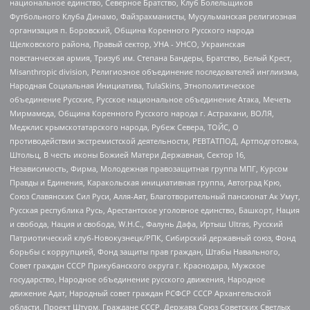
национальное единство, Северное Братство, Клуб Болельщиков
Футбольного Клуба Динамо, Файзрахманисты, Мусульманская религиозная
организация п. Боровский, Община Коренного Русского народа
Щелковского района, Правый сектор, УНА - УНСО, Украинская
повстанческая армия, Тризуб им. Степана Бандеры, Братство, Белый Крест,
Misanthropic division, Религиозное объединение последователей инглиизма,
Народная Социальная Инициатива, TulaSkins, Этнополитическое
объединение Русские, Русское национальное объединение Атака, Мечеть
Мирмамеда, Община Коренного Русского народа г. Астрахани, ВОЛЯ,
Меджлис крымскотатарского народа, Рубеж Севера, ТОЙС, О
противодействии экстремистской деятельности, РЕВТАТПОД, Артподготовка,
Штольц, В честь иконы Божией Матери Державная, Сектор 16,
Независимость, Фирма, Молодежная правозащитная группа МПГ, Курсом
Правды и Единения, Каракольская инициативная группа, Автоград Крю,
Союз Славянских Сил Руси, Алля-Аят, Благотворительный пансионат Ак Умут,
Русская республика Русь, Арестантское уголовное единство, Башкорт, Нация
и свобода, Нация и свобода, W.H.С., Фалунь Дафа, Иртыш Ultras, Русский
Патриотический клуб-Новокузнецк/РПК, Сибирский державный союз, Фонд
борьбы с коррупцией, Фонд защиты прав граждан, Штабы Навального,
Совет граждан СССР Прикубанского округа г. Краснодара, Мужское
государство, Народное объединение русского движения, Народное
движение Адат, Народный совет граждан РСФСР СССР Архангельской
области, Проект Штурм, Граждане СССР, Держава Союз Советских Светлых