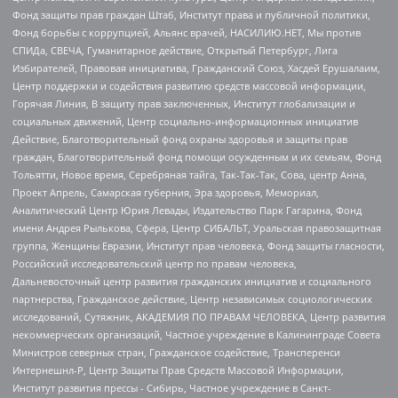
Фонд защиты прав граждан Штаб, Институт права и публичной политики,
Фонд борьбы с коррупцией, Альянс врачей, НАСИЛИЮ.НЕТ, Мы против
СПИДа, СВЕЧА, Гуманитарное действие, Открытый Петербург, Лига
Избирателей, Правовая инициатива, Гражданский Союз, Хасдей Ерушалаим,
Центр поддержки и содействия развитию средств массовой информации,
Горячая Линия, В защиту прав заключенных, Институт глобализации и
социальных движений, Центр социально-информационных инициатив
Действие, Благотворительный фонд охраны здоровья и защиты прав
граждан, Благотворительный фонд помощи осужденным и их семьям, Фонд
Тольятти, Новое время, Серебряная тайга, Так-Так-Так, Сова, центр Анна,
Проект Апрель, Самарская губерния, Эра здоровья, Мемориал,
Аналитический Центр Юрия Левады, Издательство Парк Гагарина, Фонд
имени Андрея Рылькова, Сфера, Центр СИБАЛЬТ, Уральская правозащитная
группа, Женщины Евразии, Институт прав человека, Фонд защиты гласности,
Российский исследовательский центр по правам человека,
Дальневосточный центр развития гражданских инициатив и социального
партнерства, Гражданское действие, Центр независимых социологических
исследований, Сутяжник, АКАДЕМИЯ ПО ПРАВАМ ЧЕЛОВЕКА, Центр развития
некоммерческих организаций, Частное учреждение в Калининграде Совета
Министров северных стран, Гражданское содействие, Трансперенси
Интернешнл-Р, Центр Защиты Прав Средств Массовой Информации,
Институт развития прессы - Сибирь, Частное учреждение в Санкт-