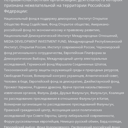
признана нежелательной на территории Российской
Федерации:
Национальный фонд в поддержку демократии, Институт Открытое
Общество Фонд Содействия, Фонд Открытое общество, Американо-
российский фонд по экономическому и правовому развитию,
Национальный Демократический Институт Международных Отношений,
MEDIA DEVELOPMENT INVESTMENT FUND, Международный Республиканский
Институт, Открытая Россия, Институт современной России, Черноморский
фонд регионального сотрудничества, Европейская Платформа за
Демократические Выборы, Международный центр электоральных
исследований, Германский фонд Маршалла Соединенных Штатов,
Тихоокеанский центр защиты окружающей среды и природных ресурсов,
Свободная Россия, Всемирный конгресс украинцев, Атлантический совет,
Человек в беде, Европейский фонд за демократию, Джеймстаунский фонд,
Прожект Хармони, Родники дракона, Врачи против насильственного
извлечения органов, Фалунь Дафа, Друзья Фалуньгун, Фалуньгун, Коалиция
по расследованию преследования в отношении Фалуньгун в Китае,
Всемирная организация по расследованию преследований Фалуньгун,
Пражский гражданский центр, Ассоциация школ политических
исследований при Совете Европы, Центр либеральной современности,
Форум русскоязычных европейцев, Немецко-русский обмен, Бард колледж,
Европейский выбор, Фонд Ходорковского, Оксфордский российский фонд,