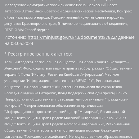
Молодежное Демократическое Движение Весна, Верховный Совет
Татарской Автономной Советской Социалистической Республики, Конгресс
ойрат-калмыцкого народа, Исполнительный комитет совета народных
депутатов Красноярского края, Этническое национальное объединение,
ЛГБТ, Я.МЫ Сергей Фургал
Источник:
https://minjust.gov.ru/ru/documents/7822/
данные
на
03.05.2024
* Реестр иностранных агентов:
Калининградская региональная общественная организация "Экозащита!-Женсовет", Фонд содействия защите прав и свобод граждан "Общественный вердикт", Фонд "Институт Развития Свободы Информации", Частное учреждение "Информационное агентство МЕМО. РУ", Региональная общественная организация "Общественная комиссия по сохранению наследия академика Сахарова", Фонд поддержки свободы прессы, Санкт-Петербургская общественная правозащитная организация "Гражданский контроль", Межрегиональная общественная организация "Информационно-просветительский центр "Мемориал", Региональный Фонд "Центр Защиты Прав Средств Массовой Информации", с 05.12.2023 Фонд "Центр Защиты Прав Средств массовой информации", Региональная общественная благотворительная организация помощи беженцам и мигрантам "Гражданское содействие", Негосударственное образовательное учреждение дополнительного профессионального образования (повышение квалификации) специалистов "АКАДЕМИЯ ПО ПРАВАМ ЧЕЛОВЕКА", Свердловская региональная общественная организация "Сутяжник", Автономная некоммерческая организация "Центр независимых социологических исследований", Союз общественных объединений "Российский исследовательский центр по правам человека", Региональное общественное учреждение научно-информационный центр "МЕМОРИАЛ", Некоммерческая организация "Фонд защиты гласности", Автономная некоммерческая организация "Институт прав человека", Городская общественная организация "Екатеринбургское общество "МЕМОРИАЛ", Городская общественная организация "Рязанское историко-просветительское и правозащитное общество "Мемориал" (Рязанский Мемориал), Челябинский региональный орган общественной самодеятельности – женское общественное объединение "Женщины Евразии", Челябинский региональный орган общественной самодеятельности "Уральская правозащитная группа", Фонд содействия защите здоровья и социальной справедливости имени Андрея Рылькова, Автономная Некоммерческая Организация "Аналитический Центр Юрия Левады", Автономная некоммерческая организация социальной поддержки населения "Проект Апрель", Региональная общественная организация помощи женщинам и детям, находящимся в кризисной ситуации "Информационно-методический центр "Анна", Фонд содействия развитию массовых коммуникаций и правовому просвещению "Так-так-Так", Фонд содействия устойчивому развитию "Серебряная тайга", Свердловский региональный общественный фонд социальных проектов "Новое время", "Idel.Реалии", Кавказ.Реалии, Крым.Реалии, Телеканал Настоящее Время, Татаро-башкирская служба Радио Свобода (Azatliq Radiosi), Радио Свободная Европа/Радио Свобода (PCE/PC), "Сибирь.Реалии", "Фактограф", Благотворительный фонд помощи осужденным и их семьям, Автономная некоммерческая организация "Институт глобализации и социальных движений", Фонд "В защиту прав заключенных", Частное учреждение "Центр поддержки и содействия развитию средств массовой информации", Пензенский региональный общественный благотворительный фонд "Гражданский союз", "Север.Реалии", Некоммерческая организация Фонд "Правовая инициатива", Общество с ограниченной ответственностью "Радио Свободная Европа/Радио Свобода", Чешское информационное агентство "MEDIUM-ORIENT", Красноярская региональная общественная организация "Мы против СПИДа", Камалягин Денис Николаевич, Маркелов Сергей Евгеньевич, Пономарев Лев Александрович, Савицкая Людмила Алексеевна, Автономная некоммерческая организация "Центр по работе с проблемой насилия "НАСИЛИЮ.НЕТ", Межрегиональный профессиональный союз работников здравоохранения "Альянс врачей", Юридическое лицо, зарегистрированное в Латвийской Республике, SIA "Medusa Project" (регистрационный номер 40103797863, дата регистрации 10.06.2014), Некоммерческая организация "Фонд по борьбе с коррупцией", Автономная некоммерческая организация "Институт права и публичной политики", Баданин Роман Сергеевич, Гликин Максим Александрович, Железнова Мария Михайловна, Лукьянова Юлия Сергеевна, Маетная Елизавета Витальевна, Маняхин Петр Борисович, Чуракова Ольга Владимировна, Ярош Юлия Петровна, Юридическое лицо "The Insider SIA", зарегистрированное в Риге, Латвийская Республика (дата регистрации 26.06.2015), являющееся администратором доменного имени интернет-издания "The Insider SIA", https://theins.ru, Постернак Алексей Евгеньевич, Рубин Михаил Аркадьевич, Анин Роман Александрович, Юридическое лицо Istories fonds, зарегистрированное в Латвийской Республике (регистрационный номер 50008295751, дата регистрации 24.02.2020), Великовский Дмитрий Александрович, Долинина Ирина Николаевна, Мароховская Алеся Алексеевна, Шлейнов Роман Юрьевич, Шмагун Олеся Валентиновна, Общество с ограниченной ответственностью "Альтаир 2021", Общество с ограниченной ответственностью "Вега 2021", Общество с ограниченной ответственностью "Главный редактор 2021", Общество с ограниченной ответственностью "Ромашки монолит", Важенков Артем Валерьевич, Ивановская областная общественная организация "Центр гендерных исследований", Гурман Юрий Альбертович, Медиапроект "ОВД-Инфо", Егоров Владимир Владимирович, Жилинский Владимир Александрович, Общество с ограниченной ответственностью "ЗП", Иванова София Юрьевна, Карезина Инна Павловна, Кильтау Екатерина Викторовна, Петров Алексей Викторович, Пискунов Сергей Евгеньевич, Смирнов Сергей Сергеевич, Тихонов Михаил Сергеевич, Общество с ограниченной ответственностью "ЖУРНАЛИСТ-ИНОСТРАННЫЙ АГЕНТ", Арапова Галина Юрьевна, Вольтская Татьяна Анатольевна, Американская компания "Mason G.E.S. Anonymous Foundation" (США), являющаяся владельцем интернет-издания https://mnews.world/, Компания "Stichting Bellingcat", зарегистрированная в Нидерландах (дата регистрации 11.07.2018), Захаров Андрей Вячеславович, Клепиковская Екатерина Дмитриевна, Общество с ограниченной ответственностью "МЕМО", Перл Роман Александрович, Симонов Евгений Алексеевич, Соловьева Елена Анатольевна, Сотников Даниил Владимирович, Сурначева Елизавета Дмитриевна, Автономная некоммерческая организация по защите прав человека и информированию населения "Якутия – Наше Мнение", Общество с ограниченной ответственностью "Москоу диджитал медиа", с 26.01.2023 Общество с ограниченной ответственностью "Чайка Белые сады", Ветошкина Валерия Валерьевна, Заговора Максим Александрович, Межрегиональное общественное движение "Российская ЛГБТ - сеть", Оленичев Максим Владимирович, Павлов Иван Юрьевич, Скворцова Елена Сергеевна, Общество с ограниченной ответственностью "Как бы инагент", Кочетков Игорь Викторович, Общество с ограниченной ответственностью "Честные выборы", Еланчик Олег Александрович, Общество с ограниченной ответственностью "Нобелевский призыв", Гималова Регина Эмилевна, Григорьев Андрей Валерьевич, Григорьева Алина Александровна, Ассоциация по содействию защите прав призывников, альтернативнослужащих и военнослужащих "Правозащитная группа "Гражданин.Армия.Право", Хисамова Регина Фаритовна, Автономная некоммерческая организация по реализации социально-правовых программ "Лилит", Дальневосточное общественное движение "Маяк", Санкт-Петербургская ЛГБТ-инициативная группа "Выход", Инициативная группа ЛГБТ+ "Реверс", Алексеев Андрей Викторович, Бекбулатова Таисия Львовна, Беляев Иван Михайлович, Владыкина Елена Сергеевна, Гельман Марат Александрович, Никульшина Вероника Юрьевна, Толоконникова Надежда Андреевна, Шендерович Виктор Анатольевич, Общество с ограниченной ответственностью "Данное сообщение", Общество с ограниченной ответственностью Издательский дом "Новая глава", Айнбиндер Александра Александровна, Московский комьюнити-центр для ЛГБТ+инициатив, Благотворительный фонд развития филантропии, Deutsche Welle (Германия, Kurt-Schumacher-Strasse 3, 53113 Bonn), Борзунова Мария Михайловна, Воробьев Виктор Викторович, Голубева Анна Львовна, Константинова Алла Михайловна, Малкова Ирина Владимировна, Мурадов Мурад Абдулгалимович, Осетинская Елизавета Николаевна, Понасенков Евгений Николаевич, Ганапольский Матвей Юрьевич, Киселев Евгений Алексеевич, Борухович Ирина Григорьевна, Дремин Иван Тимофеевич, Дубровский Дмитрий Викторович, Красноярская региональная общественная организация поддержки и развития альтернативных образовательных технологий и межкультурных коммуникаций "ИНТЕРРА", Маяковская Екатерина Алексеевна, Фейгин Марк Захарович, Филимонов Андрей Викторович, Дзугкоева Регина Николаевна, Доброхотов Роман Александрович, Дудь Юрий Александрович, Елкин Сергей Владимирович, Кругликов Кирилл Игоревич, Сабунаева Мария Леонидовна, Семенов Алексей Владимирович, Шаинян Карен Багратович, Шульман Екатерина Михайловна, Асафьев Артур Валерьевич, Вахштайн Виктор Семенович, Венедиктов Алексей Алексеевич, Лушникова Екатерина Евгеньевна, Волков Леонид Михайлович, Невзоров Александр Глебович, Пархоменко Сергей Борисович, Сироткин Ярослав Николаевич, Кара-Мурза Владимир Владимирович, Баранова Наталья Владимировна, Гозман Леонид Яковлевич, Кагарлицкий Борис Юльевич, Климарев Михаил Валерьевич, Милов Владимир Станиславович, Автономная некоммерческая организация Краснодарский центр современного искусства "Типография", Моргенштерн Алишер Тагирович, Соболь Любовь Эдуардовна, Общество с ограниченной ответственностью "ЛИЗА НОРМ", Каспаров Гарри Кимович, Ходорковский Михаил Борисович, Общество с ограниченной ответственностью "Апрельские тезисы", Данилович Ирина Брониславовна, Кашин Олег Владимирович, Петров Николай Владимирович, Пивоваров Алексей Владимирович, Соколов Михаил Владимирович, Цветкова Юлия Владимировна, Чичваркин Евгений Александрович, Комитет против пыток/Команда против пыток, Общество с ограниченной ответственностью "Первый научный", Общество с ограниченной ответственностью "Вертолет и ко", Белоцерковская Вероника Борисовна, Кац Максим Евгеньевич, Лазарева Татьяна Юрьевна, Шаведдинов Руслан Табризович, Яшин Илья Валерьевич, Общество с ограниченной ответственностью "Иноагент ААВ", Алешковский Дмитрий Петрович, Альбац Евгения Марковна, Быков Дмитрий Львович, Галямина Юлия Евгеньевна, Лойко Сергей Леонидович, Мартынов Кирилл Константинович, Медведев Сергей Александрович, Крашенинников Федор Геннадиевич, Гордеева Катерина Вл