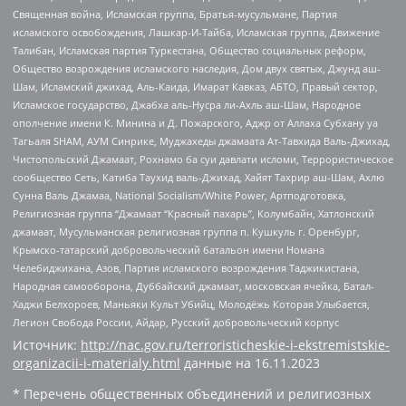
Священная война, Исламская группа, Братья-мусульмане, Партия
исламского освобождения, Лашкар-И-Тайба, Исламская группа, Движение
Талибан, Исламская партия Туркестана, Общество социальных реформ,
Общество возрождения исламского наследия, Дом двух святых, Джунд аш-
Шам, Исламский джихад, Аль-Каида, Имарат Кавказ, АБТО, Правый сектор,
Исламское государство, Джабха аль-Нусра ли-Ахль аш-Шам, Народное
ополчение имени К. Минина и Д. Пожарского, Аджр от Аллаха Субхану уа
Тагьаля SHAM, АУМ Синрике, Муджахеды джамаата Ат-Тавхида Валь-Джихад,
Чистопольский Джамаат, Рохнамо ба суи давлати исломи, Террористическое
сообщество Сеть, Катиба Таухид валь-Джихад, Хайят Тахрир аш-Шам, Ахлю
Сунна Валь Джамаа, National Socialism/White Power, Артподготовка,
Религиозная группа “Джамаат “Красный пахарь”, Колумбайн, Хатлонский
джамаат, Мусульманская религиозная группа п. Кушкуль г. Оренбург,
Крымско-татарский добровольческий батальон имени Номана
Челебиджихана, Азов, Партия исламского возрождения Таджикистана,
Народная самооборона, Дуббайский джамаат, московская ячейка, Батал-
Хаджи Белхороев, Маньяки Культ Убийц, Молодёжь Которая Улыбается,
Легион Свобода России, Айдар, Русский добровольческий корпус
Источник:
http://nac.gov.ru/terroristicheskie-i-ekstremistskie-
organizacii-i-materialy.html
данные на
16.11.2023
* Перечень общественных объединений и религиозных