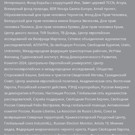
Интернешнл, Фонд борьбы с коррупцией Инк, Завет церквей TCCN, Агора,
Всемирный фонд природы, BDR Novaja Gazeta-Europe, Алтай проект,
Образовательный дом прав человека Чернигов, Фонд Дом Прав Человека,
Белорусский дом прав человека имени Бориса Звозскова, Дом прав
человека Тбилиси, Дом прав человека Ереван, Дом прав человека Крым,
Центр дикого лосося, TVR Studios, ТВ Дождь, Центр европейских
исследований им Вилфрида Мартенса, Сетевое объединение журналистов
расследователей, АЛЛАТРА, За свободную Россию, Свободная Бурятия, Uralic,
UnKremlin, Международная федерация транспортных рабочих, ИстЧам
Финланд, Гудзоновский институт, Фонд Демократического Развития,
Комитет-2024, Центрально-Европейский университет, Центр
восточноевропейских и международных исследований, Общество
Сторожевой башни, Библии и трактатов Свидетелей Иеговы, Гражданский
Совет, Центр анализа европейской политики, Академическая сеть Восточная
Европа, Российский комитет действия, РЭНД корпорейшн, Русская Америка
за демократию в России, Настоящая Россия, Глобальная сеть журналистов-
расследователей, Служба поддержки, Свободная Россия Берлин, Свободная
Россия Северный Рейн-Вестфалия, Фонд глобальной помощи, Антивоенный
комитет России, Russie-Libertes, La Asocicion de Rusos Libres, Союз за
возвращение Северных территорий, Крымскотатарский Ресурсный Центр,
Глобальный союз IndustriALL, Russian Election Monitor, Article 19, Мнение
медиа, Федерация анархического черного креста, Радио Свободная Европа,