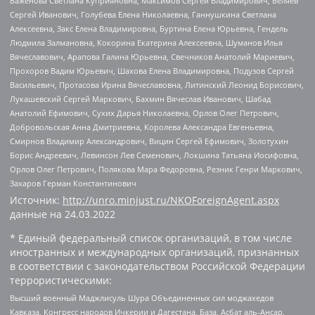
Баженова Светлана Куприяновна, Максимов Сергей Владимирович, Беляев
Сергей Иванович, Голубева Елена Николаевна, Ганнушкина Светлана
Алексеевна, Закс Елена Владимировна, Буртина Елена Юрьевна, Гендель
Людмила Залмановна, Кокорина Екатерина Алексеевна, Шуманов Илья
Вячеславович, Арапова Галина Юрьевна, Свечников Анатолий Мариевич,
Прохоров Вадим Юрьевич, Шахова Елена Владимировна, Подузов Сергей
Васильевич, Протасова Ирина Вячеславовна, Литинский Леонид Борисович,
Лукашевский Сергей Маркович, Бахмин Вячеслав Иванович, Шабад
Анатолий Ефимович, Сухих Дарья Николаевна, Орлов Олег Петрович,
Добровольская Анна Дмитриевна, Королева Александра Евгеньевна,
Смирнов Владимир Александрович, Вицин Сергей Ефимович, Золотухин
Борис Андреевич, Левинсон Лев Семенович, Локшина Татьяна Иосифовна,
Орлов Олег Петрович, Полякова Мара Федоровна, Резник Генри Маркович,
Захаров Герман Константинович
Источник:
http://unro.minjust.ru/NKOForeignAgent.aspx
данные на
24.03.2022
* Единый федеральный список организаций, в том числе
иностранных и международных организаций, признанных
в соответствии с законодательством Российской Федерации
террористическими:
Высший военный Маджлисуль Шура Объединенных сил моджахедов
Кавказа, Конгресс народов Ичкерии и Дагестана, База, Асбат аль-Ансар,