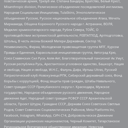
повстанческая армия, Тризуб им. Степана Бандеры, Братство, Белый Крест,
Misanthropic division, Религиозное объединение последователей инглиизма,
Народная Социальная Инициатива, TulaSkins, Этнополитическое
объединение Русские, Русское национальное объединение Атака, Мечеть
Мирмамеда, Община Коренного Русского народа г. Астрахани, ВОЛЯ,
Меджлис крымскотатарского народа, Рубеж Севера, ТОЙС, О
противодействии экстремистской деятельности, РЕВТАТПОД, Артподготовка,
Штольц, В честь иконы Божией Матери Державная, Сектор 16,
Независимость, Фирма, Молодежная правозащитная группа МПГ, Курсом
Правды и Единения, Каракольская инициативная группа, Автоград Крю,
Союз Славянских Сил Руси, Алля-Аят, Благотворительный пансионат Ак Умут,
Русская республика Русь, Арестантское уголовное единство, Башкорт, Нация
и свобода, Нация и свобода, W.H.С., Фалунь Дафа, Иртыш Ultras, Русский
Патриотический клуб-Новокузнецк/РПК, Сибирский державный союз, Фонд
борьбы с коррупцией, Фонд защиты прав граждан, Штабы Навального,
Совет граждан СССР Прикубанского округа г. Краснодара, Мужское
государство, Народное объединение русского движения, Народное
движение Адат, Народный совет граждан РСФСР СССР Архангельской
области, Проект Штурм, Граждане СССР, Держава Союз Советских Светлых
Родов, Совет Советских Социалистических Районов, Meta Platforms Inc,
Facebook, Instagram, WhatsApp, СИЧ-С14, Добровольческое Движение
Организации украинских националистов, Черный Комитет, Татарстанское
Региональное Всетатарское общественное движение, Невоград,