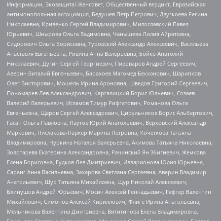
Информации, Экозащита!-Женсовет, Общественный вердикт, Евразийская
антимонопольная ассоциация, Бедушев Петр Петрович, Дзугкоева Регина
Николаевна, Кривенко Сергей Владимирович, Милославский Павел
Юрьевич, Шнырова Ольга Вадимовна, Чанышева Лилия Айратовна,
Сидорович Ольга Борисовна, Туровский Александр Алексеевич, Васильева
Анастасия Евгеньевна, Ривина Анна Валерьевна, Бойко Анатолий
Николаевич, Дугин Сергей Георгиевич, Пивоваров Андрей Сергеевич,
Аверин Виталий Евгеньевич, Барахоев Магомед Бекханович, Шарипков
Олег Викторович, Мошель Ирина Ароновна, Шведов Григорий Сергеевич,
Пономарев Лев Александрович, Каргалицкий Борис Юльевич, Созаев
Валерий Валерьевич, Исламов Тимур Рифгатович, Романова Ольга
Евгеньевна, Щаров Сергей Алексадрович, Цирульников Борис Альбертович,
Гасан Ольга Павловна, Паутов Юрий Анатольевич, Верховский Александр
Маркович, Пислакова-Паркер Марина Петровна, Кочеткова Татьяна
Владимировна, Чуркина Наталья Валерьевна, Акимова Татьяна Николаевна,
Золотарева Екатерина Александровна, Рачинский Ян Збигневич, Жемкова
Елена Борисовна, Гудков Лев Дмитриевич, Илларионова Юлия Юрьевна,
Саранг Анна Васильевна, Захарова Светлана Сергеевна, Аверин Владимир
Анатольевич, Щур Татьяна Михайловна, Щур Николай Алексеевич,
Блинушов Андрей Юрьевич, Мосин Алексей Геннадьевич, Гефтер Валентин
Михайлович, Симонов Алексей Кириллович, Флиге Ирина Анатольевна,
Мельникова Валентина Дмитриевна, Вититинова Елена Владимировна,