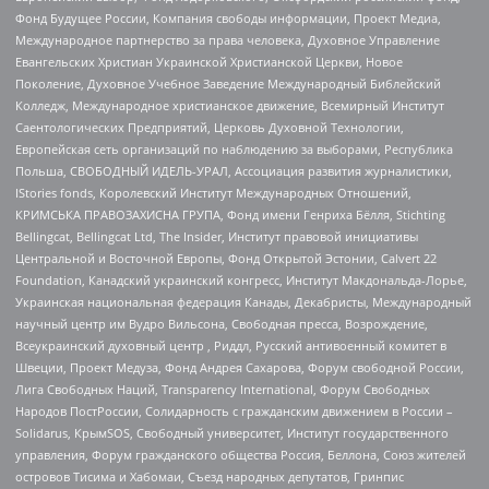
Фонд Будущее России, Компания свободы информации, Проект Медиа,
Международное партнерство за права человека, Духовное Управление
Евангельских Христиан Украинской Христианской Церкви, Новое
Поколение, Духовное Учебное Заведение Международный Библейский
Колледж, Международное христианское движение, Всемирный Институт
Саентологических Предприятий, Церковь Духовной Технологии,
Европейская сеть организаций по наблюдению за выборами, Республика
Польша, СВОБОДНЫЙ ИДЕЛЬ-УРАЛ, Ассоциация развития журналистики,
IStories fonds, Королевский Институт Международных Отношений,
КРИМСЬКА ПРАВОЗАХИСНА ГРУПА, Фонд имени Генриха Бёлля, Stichting
Bellingcat, Bellingcat Ltd, The Insider, Институт правовой инициативы
Центральной и Восточной Европы, Фонд Открытой Эстонии, Calvert 22
Foundation, Канадский украинский конгресс, Институт Макдональда-Лорье,
Украинская национальная федерация Канады, Декабристы, Международный
научный центр им Вудро Вильсона, Свободная пресса, Возрождение,
Всеукраинский духовный центр , Риддл, Русский антивоенный комитет в
Швеции, Проект Медуза, Фонд Андрея Сахарова, Форум свободной России,
Лига Свободных Наций, Transparеncy International, Форум Свободных
Народов ПостРоссии, Солидарность с гражданским движением в России –
Solidarus, КрымSOS, Свободный университет, Институт государственного
управления, Форум гражданского общества Россия, Беллона, Союз жителей
островов Тисима и Хабомаи, Съезд народных депутатов, Гринпис