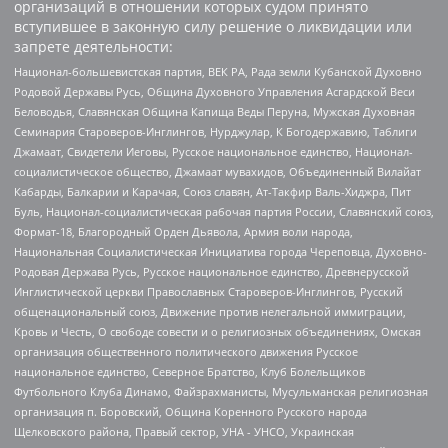
организаций в отношении которых судом принято
вступившее в законную силу решение о ликвидации или
запрете деятельности:
Национал-большевистская партия, ВЕК РА, Рада земли Кубанской Духовно
Родовой Державы Русь, Община Духовного Управления Асгардской Веси
Беловодья, Славянская Община Капища Веды Перуна, Мужская Духовная
Семинария Староверов-Инглингов, Нурджулар, К Богодержавию, Таблиги
Джамаат, Свидетели Иеговы, Русское национальное единство, Национал-
социалистическое общество, Джамаат мувахидов, Объединенный Вилайат
Кабарды, Балкарии и Карачая, Союз славян, Ат-Такфир Валь-Хиджра, Пит
Буль, Национал-социалистическая рабочая партия России, Славянский союз,
Формат-18, Благородный Орден Дьявола, Армия воли народа,
Национальная Социалистическая Инициатива города Череповца, Духовно-
Родовая Держава Русь, Русское национальное единство, Древнерусской
Инглистической церкви Православных Староверов-Инглингов, Русский
общенациональный союз, Движение против нелегальной иммиграции,
Кровь и Честь, О свободе совести и о религиозных объединениях, Омская
организация общественного политического движения Русское
национальное единство, Северное Братство, Клуб Болельщиков
Футбольного Клуба Динамо, Файзрахманисты, Мусульманская религиозная
организация п. Боровский, Община Коренного Русского народа
Щелковского района, Правый сектор, УНА - УНСО, Украинская