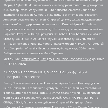
Германское общество изучения Восточной Европы, Фонд имени Фридриха
Эберта, XZ gGmbH, Мобильная академия поддержки гендерной демократии
и миротворчества, Форум имени Льва Копелева, American Councils for
International Education, Cultural Vistas, Institute of International Education,
Антивоенное движение Антальи, Открытый диалог, Школа международных
отношений и государственной политики им Питера Мунка, Российско-
канадский демократический альянс, Школа международных отношений им
Нормана Патерсона, Центр Гражданских Свобод, Фонд Бориса Немцова за
Свободу, Фонд имени Фридриха Науманна за свободу, Феминистское
антивоенное сопротивление, Комитет независимости Ингушетии, Прометей,
Stop Occupation of Karelia, Вернись живым, Фридом Хаус, СОТА медиа,
Либерально-демократическая Лига Украины
Источник:
https://minjust.gov.ru/ru/documents/7756/
данные
на
13.05.2024
* Сведения реестра НКО, выполняющих функции
иностранного агента:
Лилит, Правозащитная группа Гражданин.Армия.Право, Нижегородский
центр немецкой и европейской культуры, Центр гендерных исследований,
Фонд защиты прав граждан Штаб, Институт права и публичной политики,
Фонд борьбы с коррупцией, Альянс врачей, НАСИЛИЮ.НЕТ, Мы против
СПИДа, СВЕЧА, Гуманитарное действие, Открытый Петербург, Лига
Избирателей, Правовая инициатива, Гражданский Союз, Хасдей Ерушалаим,