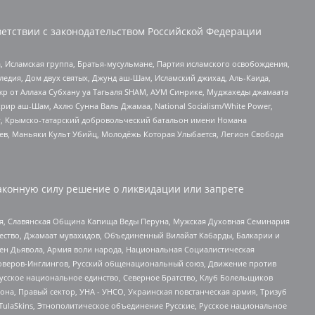
етствии с законодательством Российской Федерации
 Исламская группа, Братья-мусульмане, Партия исламского освобождения,
едия, Дом двух святых, Джунд аш-Шам, Исламский джихад, Аль-Каида,
жр от Аллаха Субхану уа Тагьаля SHAM, АУМ Синрике, Муджахеды джамаата
рир аш-Шам, Ахлю Сунна Валь Джамаа, National Socialism/White Power,
рг, Крымско-татарский добровольческий батальон имени Номана
оев, Маньяки Культ Убийц, Молодёжь Которая Улыбается, Легион Свобода
аконную силу решение о ликвидации или запрете
ья, Славянская Община Капища Веды Перуна, Мужская Духовная Семинария
щество, Джамаат мувахидов, Объединенный Вилайат Кабарды, Балкарии и
ден Дьявола, Армия воли народа, Национальная Социалистическая
роверов-Инглингов, Русский общенациональный союз, Движение против
усское национальное единство, Северное Братство, Клуб Болельщиков
а, Правый сектор, УНА - УНСО, Украинская повстанческая армия, Тризуб
 TulaSkins, Этнополитическое объединение Русские, Русское национальное