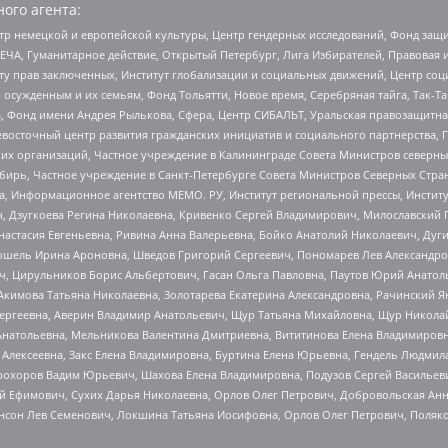
ого агента:
р немецкой и европейской культуры, Центр гендерных исследований, Фонд защи
ЧА, Гуманитарное действие, Открытый Петербург, Лига Избирателей, Правовая 
иту прав заключенных, Институт глобализации и социальных движений, Центр 
ужденным и их семьям, Фонд Тольятти, Новое время, Серебряная тайга, Так-Так-
, Фонд имени Андрея Рылькова, Сфера, Центр СИБАЛЬТ, Уральская правозащитна
невосточный центр развития гражданских инициатив и социального партнерства, 
 организаций, Частное учреждение в Калининграде Совета Министров северных 
бирь, Частное учреждение в Санкт-Петербурге Совета Министров Северных Стра
а, Информационное агентство МЕМО. РУ, Институт региональной прессы, Инсти
ч, Дзугкоева Регина Николаевна, Кривенко Сергей Владимирович, Милославски
настасия Евгеньевна, Ривина Анна Валерьевна, Бойко Анатолий Николаевич, Дуг
ошель Ирина Ароновна, Шведов Григорий Сергеевич, Пономарев Лев Александро
ч, Цирульников Борис Альбертович, Гасан Ольга Павловна, Паутов Юрий Анато
Акимова Татьяна Николаевна, Золотарева Екатерина Александровна, Рачинский Я
Сергеевна, Аверин Владимир Анатольевич, Щур Татьяна Михайловна, Щур Никола
Анатольевна, Мельникова Валентина Дмитриевна, Вититинова Елена Владимировн
 Алексеевна, Закс Елена Владимировна, Буртина Елена Юрьевна, Гендель Людмил
рохоров Вадим Юрьевич, Шахова Елена Владимировна, Подузов Сергей Васильеви
й Ефимович, Сухих Дарья Николаевна, Орлов Олег Петрович, Добровольская Анн
нсон Лев Семенович, Локшина Татьяна Иосифовна, Орлов Олег Петрович, Поляк