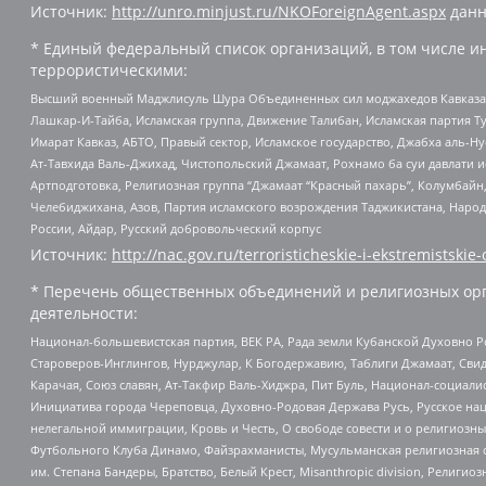
Источник:
http://unro.minjust.ru/NKOForeignAgent.aspx
данн
* Единый федеральный список организаций, в том числе и
террористическими:
Высший военный Маджлисуль Шура Объединенных сил моджахедов Кавказа, Ко
Лашкар-И-Тайба, Исламская группа, Движение Талибан, Исламская партия Т
Имарат Кавказ, АБТО, Правый сектор, Исламское государство, Джабха аль-
Ат-Тавхида Валь-Джихад, Чистопольский Джамаат, Рохнамо ба суи давлати и
Артподготовка, Религиозная группа “Джамаат “Красный пахарь”, Колумбайн
Челебиджихана, Азов, Партия исламского возрождения Таджикистана, Народ
России, Айдар, Русский добровольческий корпус
Источник:
http://nac.gov.ru/terroristicheskie-i-ekstremistskie-
* Перечень общественных объединений и религиозных орг
деятельности:
Национал-большевистская партия, ВЕК РА, Рада земли Кубанской Духовно
Староверов-Инглингов, Нурджулар, К Богодержавию, Таблиги Джамаат, Сви
Карачая, Союз славян, Ат-Такфир Валь-Хиджра, Пит Буль, Национал-социал
Инициатива города Череповца, Духовно-Родовая Держава Русь, Русское н
нелегальной иммиграции, Кровь и Честь, О свободе совести и о религиоз
Футбольного Клуба Динамо, Файзрахманисты, Мусульманская религиозная о
им. Степана Бандеры, Братство, Белый Крест, Misanthropic division, Рели