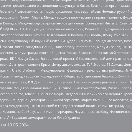
дованию преследования в отношении Фалуньгун в Китае, Всемирная организация 
беральной современности, Форум русскоязычных европейцев, Немецко-русский о
формации, Проект Медиа, Международное партнерство за права человека, Духов
 Колледж, Международное христианское движение, Всемирный Институт Саентол
 ИДЕЛЬ-УРАЛ, Ассоциация развития журналистики, IStories fonds, Королевск
r, Институт правовой инициативы Центральной и Восточной Европы, Фонд Открытой Э
ты, Международный научный центр им Вудро Вильсона, Свободная пресса, Возро
России, Лига Свободных Наций, Transparеncy International, Форум Свободных Н
правления, Форум гражданского общества Россия, Беллона, Союз жителей острово
роды, BDR Novaja Gazeta-Europe, Алтай проект, Образовательный дом прав челов
еван, Дом прав человека Крым, Центр дикого лосося, TVR Studios, ТВ Дождь, Це
урятия, Uralic, UnKremlin, Международная федерация транспортных рабочих, Ист
ейских и международных исследований, Общество Сторожевой башни, Библии и тр
омитет действия, РЭНД корпорейшн, Русская Америка за демократию в России, Н
фалия, Фонд глобальной помощи, Антивоенный комитет России, Russie-Libertes, L
lection Monitor, Article 19, Мнение медиа, Федерация анархического черного кр
и гендерной демократии и миротворчества, Форум имени Льва Копелева, American C
г, Школа международных отношений и государственной политики им Питера Мунка
 Немцова за Свободу, Фонд имени Фридриха Науманна за свободу, Феминистско
медиа, Либерально-демократическая Лига Украины
 на
13.05.2024