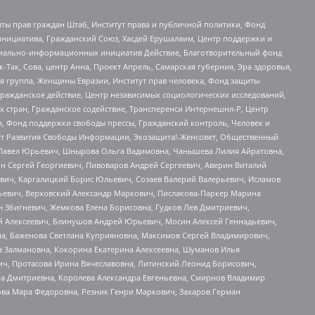
ты прав граждан Штаб, Институт права и публичной политики, Фонд
инициатива, Гражданский Союз, Хасдей Ерушалаим, Центр поддержки и
социально-информационных инициатив Действие, Благотворительный фонд
Так, Сова, центр Анна, Проект Апрель, Самарская губерния, Эра здоровья,
я группа, Женщины Евразии, Институт прав человека, Фонд защиты
Гражданское действие, Центр независимых социологических исследований,
стран, Гражданское содействие, Трансперенси Интернешнл-Р, Центр
н, Фонд поддержки свободы прессы, Гражданский контроль, Человек и
тут Развития Свободы Информации, Экозащита!-Женсовет, Общественный
й Павел Юрьевич, Шнырова Ольга Вадимовна, Чанышева Лилия Айратовна,
ин Сергей Георгиевич, Пивоваров Андрей Сергеевич, Аверин Виталий
вич, Каргалицкий Борис Юльевич, Созаев Валерий Валерьевич, Исламов
льевич, Верховский Александр Маркович, Пислакова-Паркер Марина
н Збигневич, Жемкова Елена Борисовна, Гудков Лев Дмитриевич,
й Алексеевич, Блинушов Андрей Юрьевич, Мосин Алексей Геннадьевич,
а, Баженова Светлана Куприяновна, Максимов Сергей Владимирович,
а Залмановна, Кокорина Екатерина Алексеевна, Шуманов Илья
ч, Протасова Ирина Вячеславовна, Литинский Леонид Борисович,
а Дмитриевна, Королева Александра Евгеньевна, Смирнов Владимир
ова Мара Федоровна, Резник Генри Маркович, Захаров Герман