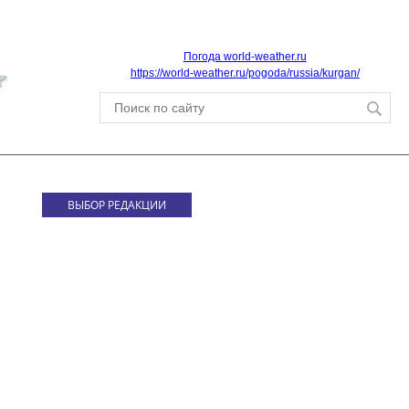
Погода world-weather.ru
https://world-weather.ru/pogoda/russia/kurgan/
ВЫБОР РЕДАКЦИИ