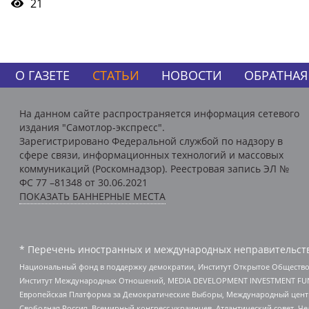
21
О ГАЗЕТЕ
СТАТЬИ
НОВОСТИ
ОБРАТНАЯ
На данном сайте распространяется информация сетевого
издания "Самотлор-экспресс".
Зарегистрировано Федеральной службой по надзору в
сфере связи, информационных технологий и массовых
коммуникаций (Роскомнадзор). Реестровая запись ЭЛ №
ФС 77 –81348 от 30.06.2021
ПОКАЗАТЬ БАННЕРНЫЕ МЕСТА
* Перечень иностранных и международных неправительств
Национальный фонд в поддержку демократии, Институт Открытое Общество
Институт Международных Отношений, MEDIA DEVELOPMENT INVESTMENT FUND,
Европейская Платформа за Демократические Выборы, Международный цент
Свободная Россия, Всемирный конгресс украинцев, Атлантический совет, Ч