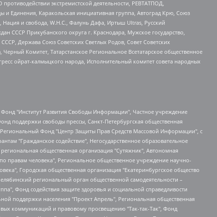
О противодействии экстремистской деятельности, РЕВТАТПОД,
ы и Единения, Каракольская инициативная группа, Автоград Крю, Союз
 Нация и свобода, W.H.С., Фалунь Дафа, Иртыш Ultras, Русский
ан СССР Прикубанского округа г. Краснодара, Мужское государство,
СССР, Держава Союз Советских Светлых Родов, Совет Советских
в, Черный Комитет, Татарстанское Региональное Всетатарское общественное
гресс ойрат-калмыцкого народа, Исполнительный комитет совета народных
евосточное общественное движение "Маяк", Санкт-Петербургская ЛГБТ-инициативная группа "Выход", Инициативная группа ЛГБТ+ "Реверс", Алексеев Андрей Викторович, Бекбулатова Таисия Львовна, Беляев Иван Михайлович, Владыкина Елена Сергеевна, Гельман Марат Александрович, Никульшина Вероника Юрьевна, Толоконникова Надежда Андреевна, Шендерович Виктор Анатольевич, Общество с ограниченной ответственностью "Данное сообщение", Общество с ограниченной ответственностью Издательский дом "Новая глава", Айнбиндер Александра Александровна, Московский комьюнити-центр для ЛГБТ+инициатив, Благотворительный фонд развития филантропии, Deutsche Welle (Германия, Kurt-Schumacher-Strasse 3, 53113 Bonn), Борзунова Мария Михайловна, Воробьев Виктор Викторович, Голубева Анна Львовна, Константинова Алла Михайловна, Малкова Ирина Владимировна, Мурадов Мурад Абдулгалимович, Осетинская Елизавета Николаевна, Понасенков Евгений Николаевич, Ганапольский Матвей Юрьевич, Киселев Евгений Алексеевич, Борухович Ирина Григорьевна, Дремин Иван Тимофеевич, Дубровский Дмитрий Викторович, Красноярская региональная общественная организация поддержки и развития альтернативных образовательных технологий и межкультурных коммуникаций "ИНТЕРРА", Маяковская Екатерина Алексеевна, Фейгин Марк Захарович, Филимонов Андрей Викторович, Дзугкоева Регина Николаевна, Доброхотов Роман Александрович, Дудь Юрий Александрович, Елкин Сергей Владимирович, Кругликов Кирилл Игоревич, Сабунаева Мария Леонидовна, Семенов Алексей Владимирович, Шаинян Карен Багратович, Шульман Екатерина Михайловна, Асафьев Артур Валерьевич, Вахштайн Виктор Семенович, Венедиктов Алексей Алексеевич, Лушникова Екатерина Евгеньевна, Волков Леонид Михайлович, Невзоров Александр Глебович, Пархоменко Сергей Борисович, Сироткин Ярослав Николаевич, Кара-Мурза Владимир Владимирович, Баранова Наталья Владимировна, Гозман Леонид Яковлевич, Кагарлицкий Борис Юльевич, Климарев Михаил Валерьевич, Милов Владимир Станиславович, Автономная некоммерческая организация Краснодарский центр современного искусства "Типография", Моргенштерн Алишер Тагирович, Соболь Любовь Эдуардовна, Общество с ограниченной ответственностью "ЛИЗА НОРМ", Каспаров Гарри Кимович, Ходорковский Михаил Борисович, Общество с ограниченной ответственностью "Апрельские тезисы", Данилович Ирина Брониславовна, Кашин Олег Владимирович, Петров Николай Владимирович, Пивоваров Алексей Владимирович, Соколов Михаил Владимирович, Цветкова Юлия Владимировна, Чичваркин Евгений Александрович, Комитет против пыток/Команда против пыток, Общество с ограниченной ответственностью "Первый научный", Общество с ограниченной ответственностью "Вертолет и ко", Белоцерковская Вероника Борисовна, Кац Максим Евгеньевич, Лазарева Татьяна Юрьевна, Шаведдинов Руслан Табризович, Яшин Илья Валерьевич, Общество с ограниченной ответственностью "Иноагент ААВ", Алешковский Дмитрий Петрович, Альбац Евгения Марковна, Быков Дмитрий Львович, Галямина Юлия Евгеньевна, Лойко Сергей Леонидович, Мартынов Кирилл Константинович, Медведев Сергей Александрович, Крашенинников Федор Геннадиевич, Гордеева Катерина Вл