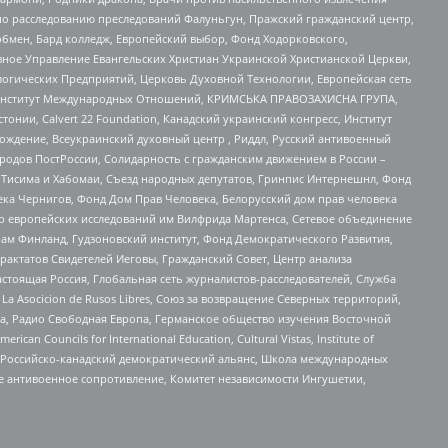
по расследованию преследований Фалуньгун, Пражский гражданский центр,
бмен, Бард колледж, Европейский выбор, Фонд Ходорковского,
ное Управление Евангельских Христиан Украинской Христианской Церкви,
огических Предприятий, Церковь Духовной Технологии, Европейская сеть
ий Институт Международных Отношений, КРИМСЬКА ПРАВОЗАХИСНА ГРУПА,
стонии, Calvert 22 Foundation, Канадский украинский конгресс, Институт
ждение, Всеукраинский духовный центр , Риддл, Русский антивоенный
ародов ПостРоссии, Солидарность с гражданским движением в России –
в Тисима и Хабомаи, Съезд народных депутатов, Гринпис Интернешнл, Фонд
ека Чернигов, Фонд Дом Прав Человека, Белорусский дом прав человека
нтр европейских исследований им Вилфрида Мартенса, Сетевое объединение
Чам Финланд, Гудзоновский институт, Фонд Демократического Развития,
актатов Свидетелей Иеговы, Гражданский Совет, Центр анализа
астоящая Россия, Глобальная сеть журналистов-расследователей, Служба
a Asocicion de Rusos Libres, Союз за возвращение Северных территорий,
еста, Радио Свободная Европа, Германское общество изучения Восточной
ouncils for International Education, Cultural Vistas, Institute of
, Российско-канадский демократический альянс, Школа международных
е антивоенное сопротивление, Комитет независимости Ингушетии,