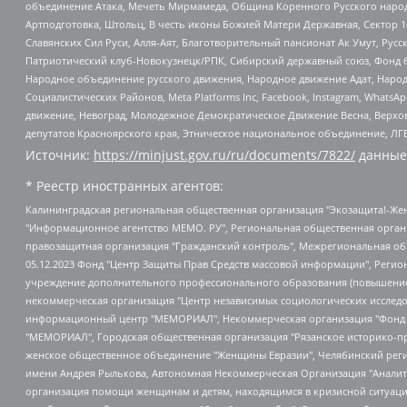
объединение Атака, Мечеть Мирмамеда, Община Коренного Русского народа
Артподготовка, Штольц, В честь иконы Божией Матери Державная, Сектор 1
Славянских Сил Руси, Алля-Аят, Благотворительный пансионат Ак Умут, Русск
Патриотический клуб-Новокузнецк/РПК, Сибирский державный союз, Фонд б
Народное объединение русского движения, Народное движение Адат, Народ
Социалистических Районов, Meta Platforms Inc, Facebook, Instagram, Wha
движение, Невоград, Молодежное Демократическое Движение Весна, Верхов
депутатов Красноярского края, Этническое национальное объединение, ЛГ
Источник:
https://minjust.gov.ru/ru/documents/7822/
данные
* Реестр иностранных агентов:
Калининградская региональная общественная организация "Экозащита!-Женсовет", Фонд содействия защите прав и свобод граждан "Общественный вердикт", Фонд "Институт Развития Свободы Информации", Частное учреждение "Информационное агентство МЕМО. РУ", Региональная общественная организация "Общественная комиссия по сохранению наследия академика Сахарова", Фонд поддержки свободы прессы, Санкт-Петербургская общественная правозащитная организация "Гражданский контроль", Межрегиональная общественная организация "Информационно-просветительский центр "Мемориал", Региональный Фонд "Центр Защиты Прав Средств Массовой Информации", с 05.12.2023 Фонд "Центр Защиты Прав Средств массовой информации", Региональная общественная благотворительная организация помощи беженцам и мигрантам "Гражданское содействие", Негосударственное образовательное учреждение дополнительного профессионального образования (повышение квалификации) специалистов "АКАДЕМИЯ ПО ПРАВАМ ЧЕЛОВЕКА", Свердловская региональная общественная организация "Сутяжник", Автономная некоммерческая организация "Центр независимых социологических исследований", Союз общественных объединений "Российский исследовательский центр по правам человека", Региональное общественное учреждение научно-информационный центр "МЕМОРИАЛ", Некоммерческая организация "Фонд защиты гласности", Автономная некоммерческая организация "Институт прав человека", Городская общественная организация "Екатеринбургское общество "МЕМОРИАЛ", Городская общественная организация "Рязанское историко-просветительское и правозащитное общество "Мемориал" (Рязанский Мемориал), Челябинский региональный орган общественной самодеятельности – женское общественное объединение "Женщины Евразии", Челябинский региональный орган общественной самодеятельности "Уральская правозащитная группа", Фонд содействия защите здоровья и социальной справедливости имени Андрея Рылькова, Автономная Некоммерческая Организация "Аналитический Центр Юрия Левады", Автономная некоммерческая организация социальной поддержки населения "Проект Апрель", Региональная общественная организация помощи женщинам и детям, находящимся в кризисной ситуации "Информационно-методический центр "Анна", Фонд содействия развитию массовых коммуникаций и правовому просвещению "Так-так-Так", Фонд содействия устойчивому развитию "Серебряная тайга", Свердловский региональный общественный фонд социальных проектов "Новое время", "Idel.Реалии", Кавказ.Реалии, Крым.Реалии, Телеканал Настоящее Время, Татаро-башкирская служба Радио Свобода (Azatliq Radiosi), Радио Свободная Европа/Радио Свобода (PCE/PC), "Сибирь.Реалии", "Фактограф", Благотворительный фонд помощи осужденным и их семьям, Автономная некоммерческая организация "Институт глобализации и социальных движений", Фонд "В защиту прав заключенных", Частное учреждение "Центр поддержки и содействия развитию средств массовой информации", Пензенский региональный общественный благотворительный фонд "Гражданский союз", "Север.Реалии", Некоммерческая организация Фонд "Правовая инициатива", Общество с ограниченной ответственностью "Радио Свободная Европа/Радио Свобода", Чешское информационное агентство "MEDIUM-ORIENT", Красноярская региональная общественная организация "Мы против СПИДа", Камалягин Денис Николаевич, Маркелов Сергей Евгеньевич, Пономарев Лев Александрович, Савицкая Людмила Алексеевна, Автоно