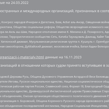
ые на
24.03.2022
ностранных и международных организаций, признанных в соотв
нгресс народов Ичкерии и Дагестана, База, Асбат аль-Ансар, Священная война,
уркестана, Общество социальных реформ, Общество возрождения исламского насл
Нусра ли-Ахль аш-Шам, Народное ополчение имени К. Минина и Д. Пожарского, Ад
сломи, Террористическое сообщество Сеть, Катиба Таухид валь-Джихад, Хайят Тах
, Хатлонский джамаат, Мусульманская религиозная группа п. Кушкуль г. Оренбу
ная самооборона, Дуббайский джамаат, московская ячейка, Батал-Хаджи Белхор
organizacii-i-materialy.html
данные на
16.11.2023
анизаций в отношении которых судом принято вступившее в з
 Родовой Державы Русь, Община Духовного Управления Асгардской Веси Беловод
детели Иеговы, Русское национальное единство, Национал-социалистическое об
истическая рабочая партия России, Славянский союз, Формат-18, Благородный Ор
ациональное единство, Древнерусской Инглистической церкви Православных Ста
ных объединениях, Омская организация общественного политического движения Р
рганизация п. Боровский, Община Коренного Русского народа Щелковского район
гиозное объединение последователей инглиизма, Народная Социальная Инициатива,