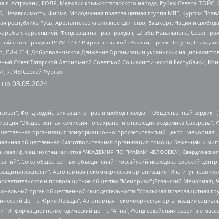
 г. Астрахани, ВОЛЯ, Меджлис крымскотатарского народа, Рубеж Севера, ТОЙС, 
6, Независимость, Фирма, Молодежная правозащитная группа МПГ, Курсом Правд
ая республика Русь, Арестантское уголовное единство, Башкорт, Нация и свобода,
орьбы с коррупцией, Фонд защиты прав граждан, Штабы Навального, Совет гражд
ный совет граждан РСФСР СССР Архангельской области, Проект Штурм, Граждане 
tsApp, СИЧ-С14, Добровольческое Движение Организации украинских националисто
ный Совет Татарской Автономной Советской Социалистической Республики, Кон
БТ, Я.МЫ Сергей Фургал
 на
03.05.2024
мная некоммерческая организация "Центр по работе с проблемой насилия "НАСИЛИЮ.НЕТ", Межрегиональный профессиональный союз работников здравоохранения "Альянс врачей", Юридическое лицо, зарегистрированное в Латвийской Республике, SIA "Medusa Project" (регистрационный номер 40103797863, дата регистрации 10.06.2014), Некоммерческая организация "Фонд по борьбе с коррупцией", Автономная некоммерческая организация "Институт права и публичной политики", Баданин Роман Сергеевич, Гликин Максим Александрович, Железнова Мария Михайловна, Лукьянова Юлия Сергеевна, Маетная Елизавета Витальевна, Маняхин Петр Борисович, Чуракова Ольга Владимировна, Ярош Юлия Петровна, Юридическое лицо "The Insider SIA", зарегистрированное в Риге, Латвийская Республика (дата регистрации 26.06.2015), являющееся администратором доменного имени интернет-издания "The Insider SIA", https://theins.ru, Постернак Алексей Евгеньевич, Рубин Михаил Аркадьевич, Анин Роман Александрович, Юридическое лицо Istories fonds, зарегистрированное в Латвийской Республике (регистрационный номер 50008295751, дата регистрации 24.02.2020), Великовский Дмитрий Александрович, Долинина Ирина Николаевна, Мароховская Алеся Алексеевна, Шлейнов Роман Юрьевич, Шмагун Олеся Валентиновна, Общество с ограниченной ответственностью "Альтаир 2021", Общество с ограниченной ответственностью "Вега 2021", Общество с ограниченной ответственностью "Главный редактор 2021", Общество с ограниченной ответственностью "Ромашки монолит", Важенков Артем Валерьевич, Ивановская областная общественная организация "Центр гендерных исследований", Гурман Юрий Альбертович, Медиапроект "ОВД-Инфо", Егоров Владимир Владимирович, Жилинский Владимир Александрович, Общество с ограниченной ответственностью "ЗП", Иванова София Юрьевна, Карезина Инна Павловна, Кильтау Екатерина Викторовна, Петров Алексей Викторович, Пискунов Сергей Евгеньевич, Смирнов Сергей Сергеевич, Тихонов Михаил Сергеевич, Общество с ограниченной ответственностью "ЖУРНАЛИСТ-ИНОСТРАННЫЙ АГЕНТ", Арапова Галина Юрьевна, Вольтская Татьяна Анатольевна, Американская компания "Mason G.E.S. Anonymous Foundation" (США), являющаяся владельцем интернет-издания https://mnews.world/, Компания "Stichting Bellingcat", зарегистрированная в Нидерландах (дата регистрации 11.07.2018), Захаров Андрей Вячеславович, Клепиковская Екатерина Дмитриевна, Общество с ограниченной ответственностью "МЕМО", Перл Роман Александрович, Симонов Евгений Алексеевич, Соловьева Елена Анатольевна, Сотников Даниил Владимирович, Сурначева Елизавета Дмитриевна, Автономная некоммерческая организация по защите прав человека и информированию населения "Якутия – Наше Мнение", Общество с ограниченной ответственностью "Москоу диджитал медиа", с 26.01.2023 Общество с ограниченной ответственностью "Чайка Белые сады", Ветошкина Валерия Валерьевна, Заговора Максим Александрович, Межрегиональное общественное движение "Российская ЛГБТ - сеть", Оленичев Максим Владимирович, Павлов Иван Юрьевич, Скворцова Елена Сергеевна, Общество с ограниченной ответственностью "Как бы инагент", Кочетков Игорь Викторович, Общество с ограниченной ответственностью "Честные выборы", Еланчик Олег Александрович, Общество с ограниченной ответственностью "Нобелевский призыв", Гималова Регина Эмилевна, Григорьев Андрей Валерьевич, Григорьева Алина Александровна, Ассоциация по содействию защите прав призывников, альтернативнослужащих и военнослужащих "Правозащитная группа "Гражданин.Армия.Право", Хисамова Регина Фаритовна, Автономная некоммерческая организация по реализации социально-правовых программ "Лилит", Дальн