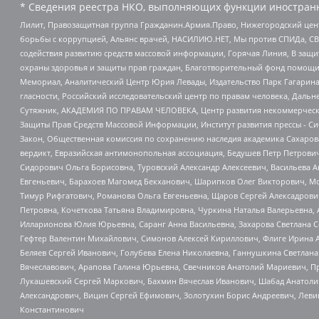
* Сведения реестра НКО, выполняющих функции иностранн
Лилит, Правозащитная группа Гражданин.Армия.Право, Нижегородский цент
борьбы с коррупцией, Альянс врачей, НАСИЛИЮ.НЕТ, Мы против СПИДа, СВЕ
содействия развитию средств массовой информации, Горячая Линия, В защ
охраны здоровья и защиты прав граждан, Благотворительный фонд помощи ос
Мемориал, Аналитический Центр Юрия Левады, Издательство Парк Гагарина
гласности, Российский исследовательский центр по правам человека, Даль
Сутяжник, АКАДЕМИЯ ПО ПРАВАМ ЧЕЛОВЕКА, Центр развития некоммерческих
Защиты Прав Средств Массовой Информации, Институт развития прессы - Си
Закон, Общественная комиссия по сохранению наследия академика Сахаров
вердикт, Евразийская антимонопольная ассоциация, Бедушев Петр Петрови
Сидорович Ольга Борисовна, Туровский Александр Алексеевич, Васильева А
Евгеньевич, Барахоев Магомед Бекханович, Шарипков Олег Викторович, М
Тимур Рифгатович, Романова Ольга Евгеньевна, Щаров Сергей Алексадрови
Петровна, Кочеткова Татьяна Владимировна, Чуркина Наталья Валерьевна, 
Илларионова Юлия Юрьевна, Саранг Анна Васильевна, Захарова Светлана 
Гефтер Валентин Михайлович, Симонов Алексей Кириллович, Флиге Ирина 
Беляев Сергей Иванович, Голубева Елена Николаевна, Ганнушкина Светлана
Вячеславович, Арапова Галина Юрьевна, Свечников Анатолий Мариевич, П
Лукашевский Сергей Маркович, Бахмин Вячеслав Иванович, Шабад Анатоли
Александрович, Вицин Сергей Ефимович, Золотухин Борис Андреевич, Леви
Константинович