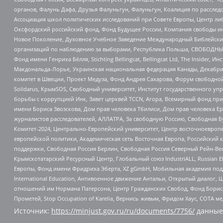
органов, Фалунь Дафа, Друзья Фалуньгун, Фалуньгун, Коалиция по рассле
Ассоциация школ политических исследований при Совете Европы, Центр ли
Оксфордский российский фонд, Фонд Будущее России, Компания свободы ин
Новое Поколение, Духовное Учебное Заведение Международный Библейский
организаций по наблюдению за выборами, Республика Польша, СВОБОДНЫЙ
Фонд имени Генриха Бёлля, Stichting Bellingcat, Bellingcat Ltd, The Inside
Макдональда-Лорье, Украинская национальная федерация Канады, Декабрис
комитет в Швеции, Проект Медуза, Фонд Андрея Сахарова, Форум свободной 
Solidarus, КрымSOS, Свободный университет, Институт государственного у
борьбы с коррупцией Инк, Завет церквей TCCN, Агора, Всемирный фонд при
имени Бориса Звозскова, Дом прав человека Тбилиси, Дом прав человека Ер
журналистов расследователей, АЛЛАТРА, За свободную Россию, Свободная Б
Комитет-2024, Центрально-Европейский университет, Центр восточноевроп
европейской политики, Академическая сеть Восточная Европа, Российский к
поддержки, Свободная Россия Берлин, Свободная Россия Северный Рейн-Вест
Крымскотатарский Ресурсный Центр, Глобальный союз IndustriALL, Russian E
Европы, Фонд имени Фридриха Эберта, XZ gGmbH, Мобильная академия поддержк
International Education, Антивоенное движение Антальи, Открытый диало
отношений им Нормана Патерсона, Центр Гражданских Свобод, Фонд Бориса
Прометей, Stop Occupation of Karelia, Вернись живым, Фридом Хаус, СОТА 
Источник:
https://minjust.gov.ru/ru/documents/7756/
данные