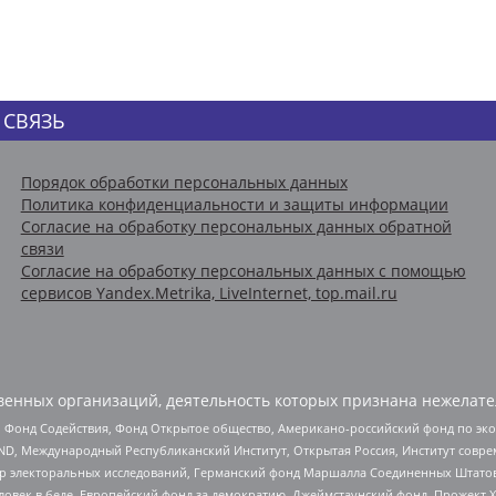
 СВЯЗЬ
Порядок обработки персональных данных
Политика конфиденциальности и защиты информации
Согласие на обработку персональных данных обратной
связи
Согласие на обработку персональных данных с помощью
сервисов Yandex.Metrika, LiveInternet, top.mail.ru
енных организаций, деятельность которых признана нежелате
 Фонд Содействия, Фонд Открытое общество, Американо-российский фонд по э
 Международный Республиканский Институт, Открытая Россия, Институт совре
р электоральных исследований, Германский фонд Маршалла Соединенных Штатов
еловек в беде, Европейский фонд за демократию, Джеймстаунский фонд, Прожект