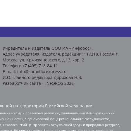
Учредитель и издатель ООО ИА «Инфорос».
Адрес учредителя, издателя, редакции: 117218, Россия, г.
Москва, ул. Кржижановского, д.13, кор. 2
Телефон: +7 (495) 718-84-11
E-mail: info@samotlorexpress.ru
И.О. главного редактора Дорохова Н.В.
Разработчик сайта –
INFOROS
2026
льной на территории Российской Федерации:
кономическому и правовому развитию, Национальный Демократический
менной России, Черноморский фонд регионального сотрудничества,
, Тихоокеанский центр защиты окружающей среды и природных ресурсов,
 Хармони, Родники дракона, Врачи против насильственного извлечения