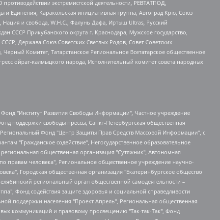
О противодействии экстремистской деятельности, РЕВТАТПОД,
ы и Единения, Каракольская инициативная группа, Автоград Крю, Союз
 Нация и свобода, W.H.С., Фалунь Дафа, Иртыш Ultras, Русский
ан СССР Прикубанского округа г. Краснодара, Мужское государство,
СССР, Держава Союз Советских Светлых Родов, Совет Советских
в, Черный Комитет, Татарстанское Региональное Всетатарское общественное
гресс ойрат-калмыцкого народа, Исполнительный комитет совета народных
евосточное общественное движение "Маяк", Санкт-Петербургская ЛГБТ-инициативная группа "Выход", Инициативная группа ЛГБТ+ "Реверс", Алексеев Андрей Викторович, Бекбулатова Таисия Львовна, Беляев Иван Михайлович, Владыкина Елена Сергеевна, Гельман Марат Александрович, Никульшина Вероника Юрьевна, Толоконникова Надежда Андреевна, Шендерович Виктор Анатольевич, Общество с ограниченной ответственностью "Данное сообщение", Общество с ограниченной ответственностью Издательский дом "Новая глава", Айнбиндер Александра Александровна, Московский комьюнити-центр для ЛГБТ+инициатив, Благотворительный фонд развития филантропии, Deutsche Welle (Германия, Kurt-Schumacher-Strasse 3, 53113 Bonn), Борзунова Мария Михайловна, Воробьев Виктор Викторович, Голубева Анна Львовна, Константинова Алла Михайловна, Малкова Ирина Владимировна, Мурадов Мурад Абдулгалимович, Осетинская Елизавета Николаевна, Понасенков Евгений Николаевич, Ганапольский Матвей Юрьевич, Киселев Евгений Алексеевич, Борухович Ирина Григорьевна, Дремин Иван Тимофеевич, Дубровский Дмитрий Викторович, Красноярская региональная общественная организация поддержки и развития альтернативных образовательных технологий и межкультурных коммуникаций "ИНТЕРРА", Маяковская Екатерина Алексеевна, Фейгин Марк Захарович, Филимонов Андрей Викторович, Дзугкоева Регина Николаевна, Доброхотов Роман Александрович, Дудь Юрий Александрович, Елкин Сергей Владимирович, Кругликов Кирилл Игоревич, Сабунаева Мария Леонидовна, Семенов Алексей Владимирович, Шаинян Карен Багратович, Шульман Екатерина Михайловна, Асафьев Артур Валерьевич, Вахштайн Виктор Семенович, Венедиктов Алексей Алексеевич, Лушникова Екатерина Евгеньевна, Волков Леонид Михайлович, Невзоров Александр Глебович, Пархоменко Сергей Борисович, Сироткин Ярослав Николаевич, Кара-Мурза Владимир Владимирович, Баранова Наталья Владимировна, Гозман Леонид Яковлевич, Кагарлицкий Борис Юльевич, Климарев Михаил Валерьевич, Милов Владимир Станиславович, Автономная некоммерческая организация Краснодарский центр современного искусства "Типография", Моргенштерн Алишер Тагирович, Соболь Любовь Эдуардовна, Общество с ограниченной ответственностью "ЛИЗА НОРМ", Каспаров Гарри Кимович, Ходорковский Михаил Борисович, Общество с ограниченной ответственностью "Апрельские тезисы", Данилович Ирина Брониславовна, Кашин Олег Владимирович, Петров Николай Владимирович, Пивоваров Алексей Владимирович, Соколов Михаил Владимирович, Цветкова Юлия Владимировна, Чичваркин Евгений Александрович, Комитет против пыток/Команда против пыток, Общество с ограниченной ответственностью "Первый научный", Общество с ограниченной ответственностью "Вертолет и ко", Белоцерковская Вероника Борисовна, Кац Максим Евгеньевич, Лазарева Татьяна Юрьевна, Шаведдинов Руслан Табризович, Яшин Илья Валерьевич, Общество с ограниченной ответственностью "Иноагент ААВ", Алешковский Дмитрий Петрович, Альбац Евгения Марковна, Быков Дмитрий Львович, Галямина Юлия Евгеньевна, Лойко Сергей Леонидович, Мартынов Кирилл Константинович, Медведев Сергей Александрович, Крашенинников Федор Геннадиевич, Гордеева Катерина Вл