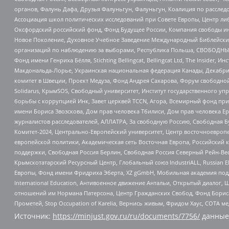
органов, Фалунь Дафа, Друзья Фалуньгун, Фалуньгун, Коалиция по рассле
Ассоциация школ политических исследований при Совете Европы, Центр ли
Оксфордский российский фонд, Фонд Будущее России, Компания свободы ин
Новое Поколение, Духовное Учебное Заведение Международный Библейский
организаций по наблюдению за выборами, Республика Польша, СВОБОДНЫЙ
Фонд имени Генриха Бёлля, Stichting Bellingcat, Bellingcat Ltd, The Inside
Макдональда-Лорье, Украинская национальная федерация Канады, Декабрис
комитет в Швеции, Проект Медуза, Фонд Андрея Сахарова, Форум свободной 
Solidarus, КрымSOS, Свободный университет, Институт государственного у
борьбы с коррупцией Инк, Завет церквей TCCN, Агора, Всемирный фонд при
имени Бориса Звозскова, Дом прав человека Тбилиси, Дом прав человека Ер
журналистов расследователей, АЛЛАТРА, За свободную Россию, Свободная Б
Комитет-2024, Центрально-Европейский университет, Центр восточноевроп
европейской политики, Академическая сеть Восточная Европа, Российский к
поддержки, Свободная Россия Берлин, Свободная Россия Северный Рейн-Вест
Крымскотатарский Ресурсный Центр, Глобальный союз IndustriALL, Russian E
Европы, Фонд имени Фридриха Эберта, XZ gGmbH, Мобильная академия поддержк
International Education, Антивоенное движение Антальи, Открытый диало
отношений им Нормана Патерсона, Центр Гражданских Свобод, Фонд Бориса
Прометей, Stop Occupation of Karelia, Вернись живым, Фридом Хаус, СОТА 
Источник:
https://minjust.gov.ru/ru/documents/7756/
данные