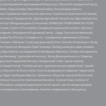
по расследованию преследований Фалуньгун, Пражский гражданский центр,
бмен, Бард колледж, Европейский выбор, Фонд Ходорковского,
ное Управление Евангельских Христиан Украинской Христианской Церкви,
огических Предприятий, Церковь Духовной Технологии, Европейская сеть
ий Институт Международных Отношений, КРИМСЬКА ПРАВОЗАХИСНА ГРУПА,
стонии, Calvert 22 Foundation, Канадский украинский конгресс, Институт
ждение, Всеукраинский духовный центр , Риддл, Русский антивоенный
ародов ПостРоссии, Солидарность с гражданским движением в России –
в Тисима и Хабомаи, Съезд народных депутатов, Гринпис Интернешнл, Фонд
ека Чернигов, Фонд Дом Прав Человека, Белорусский дом прав человека
нтр европейских исследований им Вилфрида Мартенса, Сетевое объединение
Чам Финланд, Гудзоновский институт, Фонд Демократического Развития,
актатов Свидетелей Иеговы, Гражданский Совет, Центр анализа
астоящая Россия, Глобальная сеть журналистов-расследователей, Служба
a Asocicion de Rusos Libres, Союз за возвращение Северных территорий,
еста, Радио Свободная Европа, Германское общество изучения Восточной
ouncils for International Education, Cultural Vistas, Institute of
, Российско-канадский демократический альянс, Школа международных
е антивоенное сопротивление, Комитет независимости Ингушетии,