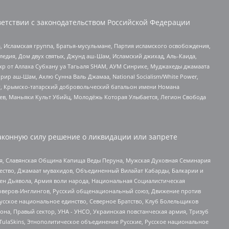
етствии с законодательством Российской Федерации
 Исламская группа, Братья-мусульмане, Партия исламского освобождения,
едия, Дом двух святых, Джунд аш-Шам, Исламский джихад, Аль-Каида,
жр от Аллаха Субхану уа Тагьаля SHAM, АУМ Синрике, Муджахеды джамаата
рир аш-Шам, Ахлю Сунна Валь Джамаа, National Socialism/White Power,
рг, Крымско-татарский добровольческий батальон имени Номана
оев, Маньяки Культ Убийц, Молодёжь Которая Улыбается, Легион Свобода
аконную силу решение о ликвидации или запрете
ья, Славянская Община Капища Веды Перуна, Мужская Духовная Семинария
щество, Джамаат мувахидов, Объединенный Вилайат Кабарды, Балкарии и
ден Дьявола, Армия воли народа, Национальная Социалистическая
роверов-Инглингов, Русский общенациональный союз, Движение против
усское национальное единство, Северное Братство, Клуб Болельщиков
а, Правый сектор, УНА - УНСО, Украинская повстанческая армия, Тризуб
 TulaSkins, Этнополитическое объединение Русские, Русское национальное