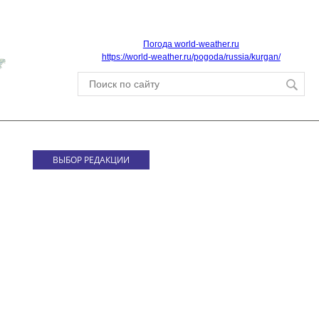
Погода world-weather.ru
https://world-weather.ru/pogoda/russia/kurgan/
ВЫБОР РЕДАКЦИИ