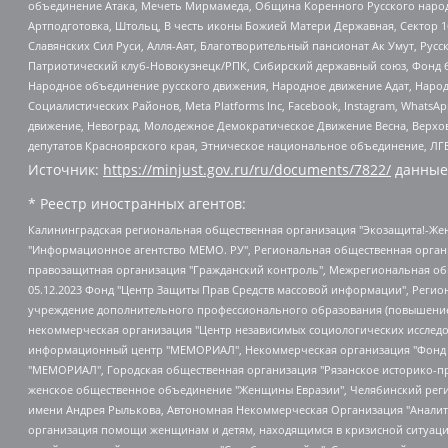
объединение Атака, Мечеть Мирмамеда, Община Коренного Русского народа
Артподготовка, Штольц, В честь иконы Божией Матери Державная, Сектор 1
Славянских Сил Руси, Алля-Аят, Благотворительный пансионат Ак Умут, Русск
Патриотический клуб-Новокузнецк/РПК, Сибирский державный союз, Фонд б
Народное объединение русского движения, Народное движение Адат, Народ
Социалистических Районов, Meta Platforms Inc, Facebook, Instagram, Wha
движение, Невоград, Молодежное Демократическое Движение Весна, Верхов
депутатов Красноярского края, Этническое национальное объединение, ЛГ
Источник:
https://minjust.gov.ru/ru/documents/7822/
данные
* Реестр иностранных агентов:
Калининградская региональная общественная организация "Экозащита!-Женсовет", Фонд содействия защите прав и свобод граждан "Общественный вердикт", Фонд "Институт Развития Свободы Информации", Частное учреждение "Информационное агентство МЕМО. РУ", Региональная общественная организация "Общественная комиссия по сохранению наследия академика Сахарова", Фонд поддержки свободы прессы, Санкт-Петербургская общественная правозащитная организация "Гражданский контроль", Межрегиональная общественная организация "Информационно-просветительский центр "Мемориал", Региональный Фонд "Центр Защиты Прав Средств Массовой Информации", с 05.12.2023 Фонд "Центр Защиты Прав Средств массовой информации", Региональная общественная благотворительная организация помощи беженцам и мигрантам "Гражданское содействие", Негосударственное образовательное учреждение дополнительного профессионального образования (повышение квалификации) специалистов "АКАДЕМИЯ ПО ПРАВАМ ЧЕЛОВЕКА", Свердловская региональная общественная организация "Сутяжник", Автономная некоммерческая организация "Центр независимых социологических исследований", Союз общественных объединений "Российский исследовательский центр по правам человека", Региональное общественное учреждение научно-информационный центр "МЕМОРИАЛ", Некоммерческая организация "Фонд защиты гласности", Автономная некоммерческая организация "Институт прав человека", Городская общественная организация "Екатеринбургское общество "МЕМОРИАЛ", Городская общественная организация "Рязанское историко-просветительское и правозащитное общество "Мемориал" (Рязанский Мемориал), Челябинский региональный орган общественной самодеятельности – женское общественное объединение "Женщины Евразии", Челябинский региональный орган общественной самодеятельности "Уральская правозащитная группа", Фонд содействия защите здоровья и социальной справедливости имени Андрея Рылькова, Автономная Некоммерческая Организация "Аналитический Центр Юрия Левады", Автономная некоммерческая организация социальной поддержки населения "Проект Апрель", Региональная общественная организация помощи женщинам и детям, находящимся в кризисной ситуации "Информационно-методический центр "Анна", Фонд содействия развитию массовых коммуникаций и правовому просвещению "Так-так-Так", Фонд содействия устойчивому развитию "Серебряная тайга", Свердловский региональный общественный фонд социальных проектов "Новое время", "Idel.Реалии", Кавказ.Реалии, Крым.Реалии, Телеканал Настоящее Время, Татаро-башкирская служба Радио Свобода (Azatliq Radiosi), Радио Свободная Европа/Радио Свобода (PCE/PC), "Сибирь.Реалии", "Фактограф", Благотворительный фонд помощи осужденным и их семьям, Автономная некоммерческая организация "Институт глобализации и социальных движений", Фонд "В защиту прав заключенных", Частное учреждение "Центр поддержки и содействия развитию средств массовой информации", Пензенский региональный общественный благотворительный фонд "Гражданский союз", "Север.Реалии", Некоммерческая организация Фонд "Правовая инициатива", Общество с ограниченной ответственностью "Радио Свободная Европа/Радио Свобода", Чешское информационное агентство "MEDIUM-ORIENT", Красноярская региональная общественная организация "Мы против СПИДа", Камалягин Денис Николаевич, Маркелов Сергей Евгеньевич, Пономарев Лев Александрович, Савицкая Людмила Алексеевна, Автоно