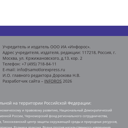
Учредитель и издатель ООО ИА «Инфорос».
Адрес учредителя, издателя, редакции: 117218, Россия, г.
Москва, ул. Кржижановского, д.13, кор. 2
Телефон: +7 (495) 718-84-11
E-mail: info@samotlorexpress.ru
И.О. главного редактора Дорохова Н.В.
Разработчик сайта –
INFOROS
2026
льной на территории Российской Федерации:
кономическому и правовому развитию, Национальный Демократический
менной России, Черноморский фонд регионального сотрудничества,
, Тихоокеанский центр защиты окружающей среды и природных ресурсов,
 Хармони, Родники дракона, Врачи против насильственного извлечения