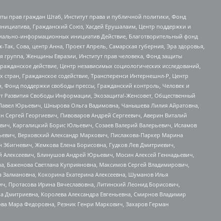
ты прав граждан Штаб, Институт права и публичной политики, Фонд
инициатива, Гражданский Союз, Хасдей Ерушалаим, Центр поддержки и
социально-информационных инициатив Действие, Благотворительный фонд
Так, Сова, центр Анна, Проект Апрель, Самарская губерния, Эра здоровья,
я группа, Женщины Евразии, Институт прав человека, Фонд защиты
Гражданское действие, Центр независимых социологических исследований,
стран, Гражданское содействие, Трансперенси Интернешнл-Р, Центр
н, Фонд поддержки свободы прессы, Гражданский контроль, Человек и
тут Развития Свободы Информации, Экозащита!-Женсовет, Общественный
й Павел Юрьевич, Шнырова Ольга Вадимовна, Чанышева Лилия Айратовна,
ин Сергей Георгиевич, Пивоваров Андрей Сергеевич, Аверин Виталий
вич, Каргалицкий Борис Юльевич, Созаев Валерий Валерьевич, Исламов
льевич, Верховский Александр Маркович, Пислакова-Паркер Марина
н Збигневич, Жемкова Елена Борисовна, Гудков Лев Дмитриевич,
й Алексеевич, Блинушов Андрей Юрьевич, Мосин Алексей Геннадьевич,
а, Баженова Светлана Куприяновна, Максимов Сергей Владимирович,
а Залмановна, Кокорина Екатерина Алексеевна, Шуманов Илья
ч, Протасова Ирина Вячеславовна, Литинский Леонид Борисович,
а Дмитриевна, Королева Александра Евгеньевна, Смирнов Владимир
ова Мара Федоровна, Резник Генри Маркович, Захаров Герман