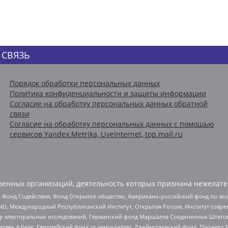
 СВЯЗЬ
Порядок обработки персональных данных
Политика конфиденциальности и защиты информации
Согласие на обработку персональных данных обратной
связи
Согласие на обработку персональных данных с помощью
сервисов Yandex.Metrika, LiveInternet, top.mail.ru
енных организаций, деятельность которых признана нежелате
 Фонд Содействия, Фонд Открытое общество, Американо-российский фонд по э
 Международный Республиканский Институт, Открытая Россия, Институт совре
р электоральных исследований, Германский фонд Маршалла Соединенных Штатов
еловек в беде, Европейский фонд за демократию, Джеймстаунский фонд, Прожект