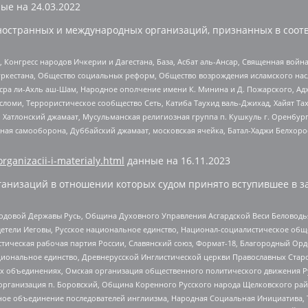
ые на
24.03.2022
ностранных и международных организаций, признанных в соотв
нгресс народов Ичкерии и Дагестана, База, Асбат аль-Ансар, Священная война,
уркестана, Общество социальных реформ, Общество возрождения исламского насл
Нусра ли-Ахль аш-Шам, Народное ополчение имени К. Минина и Д. Пожарского, Ад
сломи, Террористическое сообщество Сеть, Катиба Таухид валь-Джихад, Хайят Тах
, Хатлонский джамаат, Мусульманская религиозная группа п. Кушкуль г. Оренбу
ная самооборона, Дуббайский джамаат, московская ячейка, Батал-Хаджи Белхор
organizacii-i-materialy.html
данные на
16.11.2023
анизаций в отношении которых судом принято вступившее в з
 Родовой Державы Русь, Община Духовного Управления Асгардской Веси Беловод
детели Иеговы, Русское национальное единство, Национал-социалистическое об
истическая рабочая партия России, Славянский союз, Формат-18, Благородный Ор
ациональное единство, Древнерусской Инглистической церкви Православных Ста
ных объединениях, Омская организация общественного политического движения Р
рганизация п. Боровский, Община Коренного Русского народа Щелковского район
гиозное объединение последователей инглиизма, Народная Социальная Инициатива,