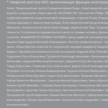
* Сведения реестра НКО, выполняющих функции иностранн
Лилит, Правозащитная группа Гражданин.Армия.Право, Нижегородский цент
борьбы с коррупцией, Альянс врачей, НАСИЛИЮ.НЕТ, Мы против СПИДа, СВЕ
содействия развитию средств массовой информации, Горячая Линия, В защ
охраны здоровья и защиты прав граждан, Благотворительный фонд помощи ос
Мемориал, Аналитический Центр Юрия Левады, Издательство Парк Гагарина
гласности, Российский исследовательский центр по правам человека, Даль
Сутяжник, АКАДЕМИЯ ПО ПРАВАМ ЧЕЛОВЕКА, Центр развития некоммерческих
Защиты Прав Средств Массовой Информации, Институт развития прессы - Си
Закон, Общественная комиссия по сохранению наследия академика Сахаров
вердикт, Евразийская антимонопольная ассоциация, Бедушев Петр Петрови
Сидорович Ольга Борисовна, Туровский Александр Алексеевич, Васильева А
Евгеньевич, Барахоев Магомед Бекханович, Шарипков Олег Викторович, М
Тимур Рифгатович, Романова Ольга Евгеньевна, Щаров Сергей Алексадрови
Петровна, Кочеткова Татьяна Владимировна, Чуркина Наталья Валерьевна, 
Илларионова Юлия Юрьевна, Саранг Анна Васильевна, Захарова Светлана 
Гефтер Валентин Михайлович, Симонов Алексей Кириллович, Флиге Ирина 
Беляев Сергей Иванович, Голубева Елена Николаевна, Ганнушкина Светлана
Вячеславович, Арапова Галина Юрьевна, Свечников Анатолий Мариевич, П
Лукашевский Сергей Маркович, Бахмин Вячеслав Иванович, Шабад Анатоли
Александрович, Вицин Сергей Ефимович, Золотухин Борис Андреевич, Леви
Константинович