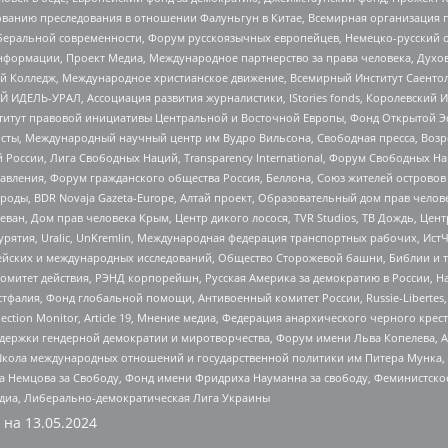
дованию преследования в отношении Фалуньгун в Китае, Всемирная организация 
беральной современности, Форум русскоязычных европейцев, Немецко-русский о
формации, Проект Медиа, Международное партнерство за права человека, Духов
 Колледж, Международное христианское движение, Всемирный Институт Саентол
 ИДЕЛЬ-УРАЛ, Ассоциация развития журналистики, IStories fonds, Королевск
r, Институт правовой инициативы Центральной и Восточной Европы, Фонд Открытой Э
ты, Международный научный центр им Вудро Вильсона, Свободная пресса, Возро
России, Лига Свободных Наций, Transparеncy International, Форум Свободных Н
правления, Форум гражданского общества Россия, Беллона, Союз жителей острово
роды, BDR Novaja Gazeta-Europe, Алтай проект, Образовательный дом прав челов
еван, Дом прав человека Крым, Центр дикого лосося, TVR Studios, ТВ Дождь, Це
урятия, Uralic, UnKremlin, Международная федерация транспортных рабочих, Ист
ейских и международных исследований, Общество Сторожевой башни, Библии и тр
омитет действия, РЭНД корпорейшн, Русская Америка за демократию в России, Н
фалия, Фонд глобальной помощи, Антивоенный комитет России, Russie-Libertes, L
lection Monitor, Article 19, Мнение медиа, Федерация анархического черного кр
и гендерной демократии и миротворчества, Форум имени Льва Копелева, American C
г, Школа международных отношений и государственной политики им Питера Мунка
 Немцова за Свободу, Фонд имени Фридриха Науманна за свободу, Феминистско
медиа, Либерально-демократическая Лига Украины
 на
13.05.2024