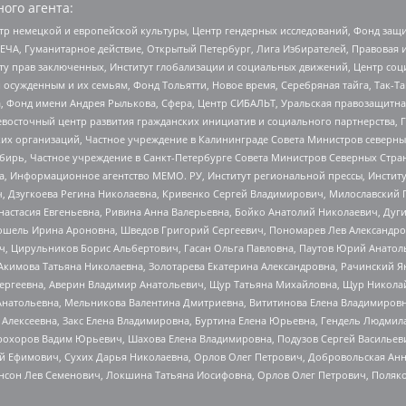
ого агента:
р немецкой и европейской культуры, Центр гендерных исследований, Фонд защи
ЧА, Гуманитарное действие, Открытый Петербург, Лига Избирателей, Правовая 
иту прав заключенных, Институт глобализации и социальных движений, Центр 
ужденным и их семьям, Фонд Тольятти, Новое время, Серебряная тайга, Так-Так-
, Фонд имени Андрея Рылькова, Сфера, Центр СИБАЛЬТ, Уральская правозащитна
невосточный центр развития гражданских инициатив и социального партнерства, 
 организаций, Частное учреждение в Калининграде Совета Министров северных 
бирь, Частное учреждение в Санкт-Петербурге Совета Министров Северных Стра
а, Информационное агентство МЕМО. РУ, Институт региональной прессы, Инсти
ч, Дзугкоева Регина Николаевна, Кривенко Сергей Владимирович, Милославски
настасия Евгеньевна, Ривина Анна Валерьевна, Бойко Анатолий Николаевич, Дуг
ошель Ирина Ароновна, Шведов Григорий Сергеевич, Пономарев Лев Александро
ч, Цирульников Борис Альбертович, Гасан Ольга Павловна, Паутов Юрий Анато
Акимова Татьяна Николаевна, Золотарева Екатерина Александровна, Рачинский Я
Сергеевна, Аверин Владимир Анатольевич, Щур Татьяна Михайловна, Щур Никола
Анатольевна, Мельникова Валентина Дмитриевна, Вититинова Елена Владимировн
 Алексеевна, Закс Елена Владимировна, Буртина Елена Юрьевна, Гендель Людмил
рохоров Вадим Юрьевич, Шахова Елена Владимировна, Подузов Сергей Васильеви
й Ефимович, Сухих Дарья Николаевна, Орлов Олег Петрович, Добровольская Анн
нсон Лев Семенович, Локшина Татьяна Иосифовна, Орлов Олег Петрович, Поляк