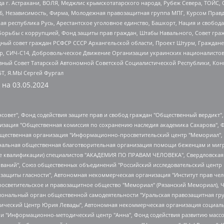
 г. Астрахани, ВОЛЯ, Меджлис крымскотатарского народа, Рубеж Севера, ТОЙС, 
6, Независимость, Фирма, Молодежная правозащитная группа МПГ, Курсом Правд
ая республика Русь, Арестантское уголовное единство, Башкорт, Нация и свобода,
орьбы с коррупцией, Фонд защиты прав граждан, Штабы Навального, Совет гражд
ный совет граждан РСФСР СССР Архангельской области, Проект Штурм, Граждане 
tsApp, СИЧ-С14, Добровольческое Движение Организации украинских националисто
ный Совет Татарской Автономной Советской Социалистической Республики, Кон
БТ, Я.МЫ Сергей Фургал
 на
03.05.2024
мная некоммерческая организация "Центр по работе с проблемой насилия "НАСИЛИЮ.НЕТ", Межрегиональный профессиональный союз работников здравоохранения "Альянс врачей", Юридическое лицо, зарегистрированное в Латвийской Республике, SIA "Medusa Project" (регистрационный номер 40103797863, дата регистрации 10.06.2014), Некоммерческая организация "Фонд по борьбе с коррупцией", Автономная некоммерческая организация "Институт права и публичной политики", Баданин Роман Сергеевич, Гликин Максим Александрович, Железнова Мария Михайловна, Лукьянова Юлия Сергеевна, Маетная Елизавета Витальевна, Маняхин Петр Борисович, Чуракова Ольга Владимировна, Ярош Юлия Петровна, Юридическое лицо "The Insider SIA", зарегистрированное в Риге, Латвийская Республика (дата регистрации 26.06.2015), являющееся администратором доменного имени интернет-издания "The Insider SIA", https://theins.ru, Постернак Алексей Евгеньевич, Рубин Михаил Аркадьевич, Анин Роман Александрович, Юридическое лицо Istories fonds, зарегистрированное в Латвийской Республике (регистрационный номер 50008295751, дата регистрации 24.02.2020), Великовский Дмитрий Александрович, Долинина Ирина Николаевна, Мароховская Алеся Алексеевна, Шлейнов Роман Юрьевич, Шмагун Олеся Валентиновна, Общество с ограниченной ответственностью "Альтаир 2021", Общество с ограниченной ответственностью "Вега 2021", Общество с ограниченной ответственностью "Главный редактор 2021", Общество с ограниченной ответственностью "Ромашки монолит", Важенков Артем Валерьевич, Ивановская областная общественная организация "Центр гендерных исследований", Гурман Юрий Альбертович, Медиапроект "ОВД-Инфо", Егоров Владимир Владимирович, Жилинский Владимир Александрович, Общество с ограниченной ответственностью "ЗП", Иванова София Юрьевна, Карезина Инна Павловна, Кильтау Екатерина Викторовна, Петров Алексей Викторович, Пискунов Сергей Евгеньевич, Смирнов Сергей Сергеевич, Тихонов Михаил Сергеевич, Общество с ограниченной ответственностью "ЖУРНАЛИСТ-ИНОСТРАННЫЙ АГЕНТ", Арапова Галина Юрьевна, Вольтская Татьяна Анатольевна, Американская компания "Mason G.E.S. Anonymous Foundation" (США), являющаяся владельцем интернет-издания https://mnews.world/, Компания "Stichting Bellingcat", зарегистрированная в Нидерландах (дата регистрации 11.07.2018), Захаров Андрей Вячеславович, Клепиковская Екатерина Дмитриевна, Общество с ограниченной ответственностью "МЕМО", Перл Роман Александрович, Симонов Евгений Алексеевич, Соловьева Елена Анатольевна, Сотников Даниил Владимирович, Сурначева Елизавета Дмитриевна, Автономная некоммерческая организация по защите прав человека и информированию населения "Якутия – Наше Мнение", Общество с ограниченной ответственностью "Москоу диджитал медиа", с 26.01.2023 Общество с ограниченной ответственностью "Чайка Белые сады", Ветошкина Валерия Валерьевна, Заговора Максим Александрович, Межрегиональное общественное движение "Российская ЛГБТ - сеть", Оленичев Максим Владимирович, Павлов Иван Юрьевич, Скворцова Елена Сергеевна, Общество с ограниченной ответственностью "Как бы инагент", Кочетков Игорь Викторович, Общество с ограниченной ответственностью "Честные выборы", Еланчик Олег Александрович, Общество с ограниченной ответственностью "Нобелевский призыв", Гималова Регина Эмилевна, Григорьев Андрей Валерьевич, Григорьева Алина Александровна, Ассоциация по содействию защите прав призывников, альтернативнослужащих и военнослужащих "Правозащитная группа "Гражданин.Армия.Право", Хисамова Регина Фаритовна, Автономная некоммерческая организация по реализации социально-правовых программ "Лилит", Дальн