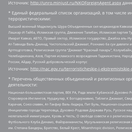
Источник:
http://unro.minjust.ru/NKOForeignAgent.aspx
данн
* Единый федеральный список организаций, в том числе и
террористическими:
Высший военный Маджлисуль Шура Объединенных сил моджахедов Кавказа, Ко
Лашкар-И-Тайба, Исламская группа, Движение Талибан, Исламская партия Т
Имарат Кавказ, АБТО, Правый сектор, Исламское государство, Джабха аль-
Ат-Тавхида Валь-Джихад, Чистопольский Джамаат, Рохнамо ба суи давлати и
Артподготовка, Религиозная группа “Джамаат “Красный пахарь”, Колумбайн
Челебиджихана, Азов, Партия исламского возрождения Таджикистана, Народ
России, Айдар, Русский добровольческий корпус
Источник:
http://nac.gov.ru/terroristicheskie-i-ekstremistskie-
* Перечень общественных объединений и религиозных орг
деятельности:
Национал-большевистская партия, ВЕК РА, Рада земли Кубанской Духовно
Староверов-Инглингов, Нурджулар, К Богодержавию, Таблиги Джамаат, Сви
Карачая, Союз славян, Ат-Такфир Валь-Хиджра, Пит Буль, Национал-социал
Инициатива города Череповца, Духовно-Родовая Держава Русь, Русское н
нелегальной иммиграции, Кровь и Честь, О свободе совести и о религиоз
Футбольного Клуба Динамо, Файзрахманисты, Мусульманская религиозная о
им. Степана Бандеры, Братство, Белый Крест, Misanthropic division, Рели