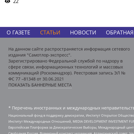
22
О ГАЗЕТЕ
СТАТЬИ
НОВОСТИ
ОБРАТНАЯ
На данном сайте распространяется информация сетевого
издания "Самотлор-экспресс".
Зарегистрировано Федеральной службой по надзору в
сфере связи, информационных технологий и массовых
коммуникаций (Роскомнадзор). Реестровая запись ЭЛ №
ФС 77 –81348 от 30.06.2021
ПОКАЗАТЬ БАННЕРНЫЕ МЕСТА
* Перечень иностранных и международных неправительств
Национальный фонд в поддержку демократии, Институт Открытое Общество
Институт Международных Отношений, MEDIA DEVELOPMENT INVESTMENT FUND,
Европейская Платформа за Демократические Выборы, Международный цент
Свободная Россия, Всемирный конгресс украинцев, Атлантический совет, Ч