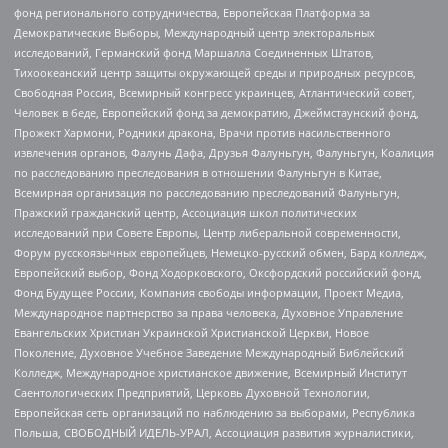
фонд регионального сотрудничества, Европейская Платформа за
Демократические Выборы, Международный центр электоральных
исследований, Германский фонд Маршалла Соединенных Штатов,
Тихоокеанский центр защиты окружающей среды и природных ресурсов,
Свободная Россия, Всемирный конгресс украинцев, Атлантический совет,
Человек в беде, Европейский фонд за демократию, Джеймстаунский фонд,
Прожект Хармони, Родники дракона, Врачи против насильственного
извлечения органов, Фалунь Дафа, Друзья Фалуньгун, Фалуньгун, Коалиция
по расследованию преследования в отношении Фалуньгун в Китае,
Всемирная организация по расследованию преследований Фалуньгун,
Пражский гражданский центр, Ассоциация школ политических
исследований при Совете Европы, Центр либеральной современности,
Форум русскоязычных европейцев, Немецко-русский обмен, Бард колледж,
Европейский выбор, Фонд Ходорковского, Оксфордский российский фонд,
Фонд Будущее России, Компания свободы информации, Проект Медиа,
Международное партнерство за права человека, Духовное Управление
Евангельских Христиан Украинской Христианской Церкви, Новое
Поколение, Духовное Учебное Заведение Международный Библейский
Колледж, Международное христианское движение, Всемирный Институт
Саентологических Предприятий, Церковь Духовной Технологии,
Европейская сеть организаций по наблюдению за выборами, Республика
Польша, СВОБОДНЫЙ ИДЕЛЬ-УРАЛ, Ассоциация развития журналистики,