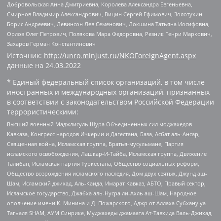
Добровольская Анна Дмитриевна, Королева Александра Евгеньевна,
Смирнов Владимир Александрович, Вицин Сергей Ефимович, Золотухин
Борис Андреевич, Левинсон Лев Семенович, Локшина Татьяна Иосифовна,
Орлов Олег Петрович, Полякова Мара Федоровна, Резник Генри Маркович,
Захаров Герман Константинович
Источник:
http://unro.minjust.ru/NKOForeignAgent.aspx
данные на
24.03.2022
* Единый федеральный список организаций, в том числе
иностранных и международных организаций, признанных
в соответствии с законодательством Российской Федерации
террористическими:
Высший военный Маджлисуль Шура Объединенных сил моджахедов
Кавказа, Конгресс народов Ичкерии и Дагестана, База, Асбат аль-Ансар,
Священная война, Исламская группа, Братья-мусульмане, Партия
исламского освобождения, Лашкар-И-Тайба, Исламская группа, Движение
Талибан, Исламская партия Туркестана, Общество социальных реформ,
Общество возрождения исламского наследия, Дом двух святых, Джунд аш-
Шам, Исламский джихад, Аль-Каида, Имарат Кавказ, АБТО, Правый сектор,
Исламское государство, Джабха аль-Нусра ли-Ахль аш-Шам, Народное
ополчение имени К. Минина и Д. Пожарского, Аджр от Аллаха Субхану уа
Тагьаля SHAM, АУМ Синрике, Муджахеды джамаата Ат-Тавхида Валь-Джихад,