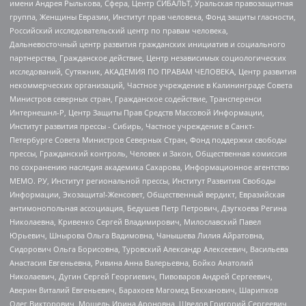
имени Андрея Рылькова, Сфера, Центр СИБАЛЬТ, Уральская правозащитная
группа, Женщины Евразии, Институт прав человека, Фонд защиты гласности,
Российский исследовательский центр по правам человека,
Дальневосточный центр развития гражданских инициатив и социального
партнерства, Гражданское действие, Центр независимых социологических
исследований, Сутяжник, АКАДЕМИЯ ПО ПРАВАМ ЧЕЛОВЕКА, Центр развития
некоммерческих организаций, Частное учреждение в Калининграде Совета
Министров северных стран, Гражданское содействие, Трансперенси
Интернешнл-Р, Центр Защиты Прав Средств Массовой Информации,
Институт развития прессы - Сибирь, Частное учреждение в Санкт-
Петербурге Совета Министров Северных Стран, Фонд поддержки свободы
прессы, Гражданский контроль, Человек и Закон, Общественная комиссия
по сохранению наследия академика Сахарова, Информационное агентство
МЕМО. РУ, Институт региональной прессы, Институт Развития Свободы
Информации, Экозащита!-Женсовет, Общественный вердикт, Евразийская
антимонопольная ассоциация, Бедушев Петр Петрович, Дзугкоева Регина
Николаевна, Кривенко Сергей Владимирович, Милославский Павел
Юрьевич, Шнырова Ольга Вадимовна, Чанышева Лилия Айратовна,
Сидорович Ольга Борисовна, Туровский Александр Алексеевич, Васильева
Анастасия Евгеньевна, Ривина Анна Валерьевна, Бойко Анатолий
Николаевич, Дугин Сергей Георгиевич, Пивоваров Андрей Сергеевич,
Аверин Виталий Евгеньевич, Барахоев Магомед Бекханович, Шарипков
Олег Викторович, Мошель Ирина Ароновна, Шведов Григорий Сергеевич,