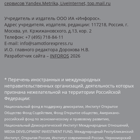
сервисов Yandex.Metrika, LiveInternet, top.mail.ru
Учредитель и издатель ООО ИА «Инфорос».
Адрес учредителя, издателя, редакции: 117218, Россия, г.
Москва, ул. Кржижановского, д.13, кор. 2
Телефон: +7 (495) 718-84-11
E-mail: info@samotlorexpress.ru
И.О. главного редактора Дорохова Н.В.
Разработчик сайта –
INFOROS
2026
* Перечень иностранных и международных
неправительственных организаций, деятельность которых
признана нежелательной на территории Российской
Федерации:
Национальный фонд в поддержку демократии, Институт Открытое
Общество Фонд Содействия, Фонд Открытое общество, Американо-
российский фонд по экономическому и правовому развитию,
Национальный Демократический Институт Международных Отношений,
MEDIA DEVELOPMENT INVESTMENT FUND, Международный Республиканский
Институт, Открытая Россия, Институт современной России, Черноморский