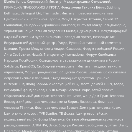
IStories fonds, Королевский Институт Международных Отношений,
КРИМСЬКА ПРАВОЗАХИСНА ГРУПА, Фонд имени Генриха Бёлля, Stichting
Bellingcat, Bellingcat Ltd, The Insider, Институт правовой инициативы
Центральной и Восточной Европы, Фонд Открытой Эстонии, Calvert 22
Foundation, Канадский украинский конгресс, Институт Макдональда-Лорье,
Украинская национальная федерация Канады, Декабристы, Международный
научный центр им Вудро Вильсона, Свободная пресса, Возрождение,
Всеукраинский духовный центр , Риддл, Русский антивоенный комитет в
Швеции, Проект Медуза, Фонд Андрея Сахарова, Форум свободной России,
Лига Свободных Наций, Transparеncy International, Форум Свободных
Народов ПостРоссии, Солидарность с гражданским движением в России –
Solidarus, КрымSOS, Свободный университет, Институт государственного
управления, Форум гражданского общества Россия, Беллона, Союз жителей
островов Тисима и Хабомаи, Съезд народных депутатов, Гринпис
Интернешнл, Фонд борьбы с коррупцией Инк, Завет церквей TCCN, Агора,
Всемирный фонд природы, BDR Novaja Gazeta-Europe, Алтай проект,
Образовательный дом прав человека Чернигов, Фонд Дом Прав Человека,
Белорусский дом прав человека имени Бориса Звозскова, Дом прав
человека Тбилиси, Дом прав человека Ереван, Дом прав человека Крым,
Центр дикого лосося, TVR Studios, ТВ Дождь, Центр европейских
исследований им Вилфрида Мартенса, Сетевое объединение журналистов
расследователей, АЛЛАТРА, За свободную Россию, Свободная Бурятия, Uralic,
UnKremlin, Международная федерация транспортных рабочих, ИстЧам