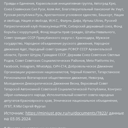
Правды и Единения, Каракольская инициативная группа, Автоград Крю,
Союз Славянских Сил Руси, Алля-Аят, Благотворительный пансионат Ак Умут,
Русская республика Русь, Арестантское уголовное единство, Башкорт, Нация
и свобода, Нация и свобода, W.H.С., Фалунь Дафа, Иртыш Ultras, Русский
Патриотический клуб-Новокузнецк/РПК, Сибирский державный союз, Фонд
борьбы с коррупцией, Фонд защиты прав граждан, Штабы Навального,
Совет граждан СССР Прикубанского округа г. Краснодара, Мужское
государство, Народное объединение русского движения, Народное
движение Адат, Народный совет граждан РСФСР СССР Архангельской
области, Проект Штурм, Граждане СССР, Держава Союз Советских Светлых
Родов, Совет Советских Социалистических Районов, Meta Platforms Inc,
Facebook, Instagram, WhatsApp, СИЧ-С14, Добровольческое Движение
Организации украинских националистов, Черный Комитет, Татарстанское
Региональное Всетатарское общественное движение, Невоград,
Молодежное Демократическое Движение Весна, Верховный Совет
Татарской Автономной Советской Социалистической Республики, Конгресс
ойрат-калмыцкого народа, Исполнительный комитет совета народных
депутатов Красноярского края, Этническое национальное объединение,
ЛГБТ, Я.МЫ Сергей Фургал
Источник:
https://minjust.gov.ru/ru/documents/7822/
данные
на
03.05.2024