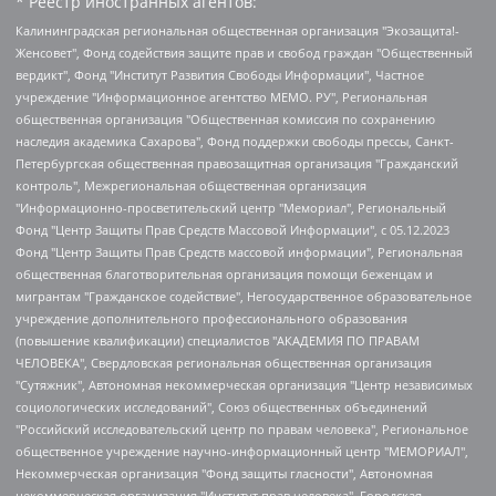
* Реестр иностранных агентов:
Калининградская региональная общественная организация "Экозащита!-Женсовет", Фонд содействия защите прав и свобод граждан "Общественный вердикт", Фонд "Институт Развития Свободы Информации", Частное учреждение "Информационное агентство МЕМО. РУ", Региональная общественная организация "Общественная комиссия по сохранению наследия академика Сахарова", Фонд поддержки свободы прессы, Санкт-Петербургская общественная правозащитная организация "Гражданский контроль", Межрегиональная общественная организация "Информационно-просветительский центр "Мемориал", Региональный Фонд "Центр Защиты Прав Средств Массовой Информации", с 05.12.2023 Фонд "Центр Защиты Прав Средств массовой информации", Региональная общественная благотворительная организация помощи беженцам и мигрантам "Гражданское содействие", Негосударственное образовательное учреждение дополнительного профессионального образования (повышение квалификации) специалистов "АКАДЕМИЯ ПО ПРАВАМ ЧЕЛОВЕКА", Свердловская региональная общественная организация "Сутяжник", Автономная некоммерческая организация "Центр независимых социологических исследований", Союз общественных объединений "Российский исследовательский центр по правам человека", Региональное общественное учреждение научно-информационный центр "МЕМОРИАЛ", Некоммерческая организация "Фонд защиты гласности", Автономная некоммерческая организация "Институт прав человека", Городская общественная организация "Екатеринбургское общество "МЕМОРИАЛ", Городская общественная организация "Рязанское историко-просветительское и правозащитное общество "Мемориал" (Рязанский Мемориал), Челябинский региональный орган общественной самодеятельности – женское общественное объединение "Женщины Евразии", Челябинский региональный орган общественной самодеятельности "Уральская правозащитная группа", Фонд содействия защите здоровья и социальной справедливости имени Андрея Рылькова, Автономная Некоммерческая Организация "Аналитический Центр Юрия Левады", Автономная некоммерческая организация социальной поддержки населения "Проект Апрель", Региональная общественная организация помощи женщинам и детям, находящимся в кризисной ситуации "Информационно-методический центр "Анна", Фонд содействия развитию массовых коммуникаций и правовому просвещению "Так-так-Так", Фонд содействия устойчивому развитию "Серебряная тайга", Свердловский региональный общественный фонд социальных проектов "Новое время", "Idel.Реалии", Кавказ.Реалии, Крым.Реалии, Телеканал Настоящее Время, Татаро-башкирская служба Радио Свобода (Azatliq Radiosi), Радио Свободная Европа/Радио Свобода (PCE/PC), "Сибирь.Реалии", "Фактограф", Благотворительный фонд помощи осужденным и их семьям, Автономная некоммерческая организация "Институт глобализации и социальных движений", Фонд "В защиту прав заключенных", Частное учреждение "Центр поддержки и содействия развитию средств массовой информации", Пензенский региональный общественный благотворительный фонд "Гражданский союз", "Север.Реалии", Некоммерческая организация Фонд "Правовая инициатива", Общество с ограниченной ответственностью "Радио Свободная Европа/Радио Свобода", Чешское информационное агентство "MEDIUM-ORIENT", Красноярская региональная общественная организация "Мы против СПИДа", Камалягин Денис Николаевич, Маркелов Сергей Евгеньевич, Пономарев Лев Александрович, Савицкая Людмила Алексеевна, Автономная некоммерческая организация "Центр по работе с проблемой насилия "НАСИЛИЮ.НЕТ", Межрегиональный профессиональный союз работников здравоохранения "Альянс врачей", Юридическое лицо, зарегистрированное в Латвийской Республике, SIA "Medusa Project" (регистрационный номер 40103797863, дата регистрации 10.06.2014), Некоммерческая организация "Фонд по борьбе с коррупцией", Автономная некоммерческая организация "Институт права и публичной политики", Баданин Роман Сергеевич, Гликин Максим Александрович, Железнова Мария Михайловна, Лукьянова Юлия Сергеевна, Маетная Елизавета Витальевна, Маняхин Петр Борисович, Чуракова Ольга Владимировна, Ярош Юлия Петровна, Юридическое лицо "The Insider SIA", зарегистрированное в Риге, Латвийская Республика (дата регистрации 26.06.2015), являющееся администратором доменного имени интернет-издания "The Insider SIA", https://theins.ru, Постернак Алексей Евгеньевич, Рубин Михаил Аркадьевич, Анин Роман Александрович, Юридическое лицо Istories fonds, зарегистрированное в Латвийской Республике (регистрационный номер 50008295751, дата регистрации 24.02.2020), Великовский Дмитрий Александрович, Долинина Ирина Николаевна, Мароховская Алеся Алексеевна, Шлейнов Роман Юрьевич, Шмагун Олеся Валентиновна, Общество с ограниченной ответственностью "Альтаир 2021", Общество с ограниченной ответственностью "Вега 2021", Общество с ограниченной ответственностью "Главный редактор 2021", Общество с ограниченной ответственностью "Ромашки монолит", Важенков Артем Валерьевич, Ивановская областная общественная организация "Центр гендерных исследований", Гурман Юрий Альбертович, Медиапроект "ОВД-Инфо", Егоров Владимир Владимирович, Жилинский Владимир Александрович, Общество с ограниченной ответственностью "ЗП", Иванова София Юрьевна, Карезина Инна Павловна, Кильтау Екатерина Викторовна, Петров Алексей Викторович, Пискунов Сергей Евгеньевич, Смирнов Сергей Сергеевич, Тихонов Михаил Сергеевич, Общество с ограниченной ответственностью "ЖУРНАЛИСТ-ИНОСТРАННЫЙ АГЕНТ", Арапова Галина Юрьевна, Вольтская Татьяна Анатольевна, Американская компания "Mason G.E.S. Anonymous Foundation" (США), являющаяся владельцем интернет-издания https://mnews.world/, Компания "Stichting Bellingcat", зарегистрированная в Нидерландах (дата регистрации 11.07.2018), Захаров Андрей Вячеславович, Клепиковская Екатерина Дмитриевна, Общество с ограниченной ответственностью "МЕМО", Перл Роман Александрович, Симонов Евгений Алексеевич, Соловьева Елена Анатольевна, Сотников Даниил Владимирович, Сурначева Елизавета Дмитриевна, Автономная некоммерческая организация по защите прав человека и информированию населения "Якутия – Наше Мнение", Общество с ограниченной ответственностью "Москоу диджитал медиа", с 26.01.2023 Общество с ограниченной ответственностью "Чайка Белые сады", Ветошкина Валерия Валерьевна, Заговора Максим Александрович, Межрегиональное общественное движение "Российская ЛГБТ - сеть", Оленичев Максим Владимирович, Павлов Иван Юрьевич, Скворцова Елена Сергеевна, Общество с ограниченной ответственностью "Как бы инагент", Кочетков Игорь Викторович, Общество с ограниченной ответственностью "Честные выборы", Еланчик Олег Александрович, Общество с ограниченной ответственностью "Нобелевский призыв", Гималова Регина Эмилевна, Григорьев Андрей Валерьевич, Григорьева Алина Александровна, Ассоциация по содействию защите прав призывников, альтернативнослужащих и военнослужащих "Правозащитная группа "Гражданин.Армия.Право", Хисамова Регина Фаритовна, Автономная некоммерческая организация по реализации социально-правовых программ "Лилит", Дальневосточное общественное движение "Маяк", Санкт-Петербургская ЛГБТ-инициативная группа "Выход", Инициативная группа ЛГБТ+ "Реверс", Алексеев Андрей Викторович, Бекбулатова Таисия Львовна, Беляев Иван Михайлович, Владыкина Елена Сергеевна, Гельман Марат Александрович, Никульшина Вероника Юрьевна, Толоконникова Надежда Андреевна, Шендерович Виктор Анатольевич, Общество с ограниченной ответственностью "Данное сообщение", Общество с ограниченной ответственностью Издательский дом "Новая глава", Айнбиндер Александра Александровна, Московский комьюнити-центр для ЛГБТ+инициатив, Благотворительный фонд развития филантропии, Deutsche Welle (Германия, Kurt-Schumacher-Strasse 3, 53113 Bonn), Борзунова Мария Михайловна, Воробьев Виктор Викторович, Голубева Анна Львовна, Константинова Алла Михайловна, Малкова Ирина Владимировна, Мурадов Мурад Абдулгалимович, Осетинская Елизавета Николаевна, Понасенков Евгений Николаевич, Ганапольский Матвей Юрьевич, Киселев Евгений Алексеевич, Борухович Ирина Григорьевна, Дремин Иван Тимофеевич, Дубровский Дмитрий Викторович, Красноярская региональная общественная организация поддержки и развития альтернативных образовательных технологий и межкультурных коммуникаций "ИНТЕРРА", Маяковская Екатерина Алексеевна, Фейгин Марк Захарович, Филимонов Андрей Викторович, Дзугкоева Регина Николаевна, Доброхотов Роман Александрович, Дудь Юрий Александрович, Елкин Сергей Владимирович, Кругликов Кирилл Игоревич, Сабунаева Мария Леонидовна, Семенов Алексей Владимирович, Шаинян Карен Багратович, Шульман Екатерина Михайловна, Асафьев Артур Валерьевич, Вахштайн Виктор Семенович, Венедиктов Алексей Алексеевич, Лушникова Екатерина Евгеньевна, Волков Леонид Михайлович, Невзоров Александр Глебович, Пархоменко Сергей Борисович, Сироткин Ярослав Николаевич, Кара-Мурза Владимир Владимирович, Баранова Наталья Владимировна, Гозман Леонид Яковлевич, Кагарлицкий Борис Юльевич, Климарев Михаил Валерьевич, Милов Владимир Станиславович, Автономная некоммерческая организация Краснодарский центр современного искусства "Типография", Моргенштерн Алишер Тагирович, Соболь Любовь Эдуардовна, Общество с ограниченной ответственностью "ЛИЗА НОРМ", Каспаров Гарри Кимович, Ходорковский Михаил Борисович, Общество с ограниченной ответственностью "Апрельские тезисы", Данилович Ирина Брониславовна, Кашин Олег Владимирович, Петров Николай Владимирович, Пивоваров Алексей Владимирович, Соколов Михаил Владимирович, Цветкова Юлия Владимировна, Чичваркин Евгений Александрович, Комитет против пыток/Команда против пыток, Общество с ограниченной ответственностью "Первый научный", Общество с ограниченной ответственностью "Вертолет и ко", Белоцерковская Вероника Борисовна, Кац Максим Евгеньевич, Лазарева Татьяна Юрьевна, Шаведдинов Руслан Табризович, Яшин Илья Валерьевич, Общество с ограниченной ответственностью "Иноагент ААВ", Алешковский Дмитрий Петрович, Альбац Евгения Марковна, Быков Дмитрий Львович, Галямина Юлия Евгеньевна, Лойко Сергей Леонидович, Мартынов Кирилл Константинович, Медведев Сергей Александрович, Крашенинников Федор Геннадиевич, Гордеева Катерина Вл