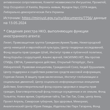
антивоенное сопротивление, Комитет независимости Ингушетии, Прометей,
Stop Occupation of Karelia, Вернись живым, Фридом Хаус, СОТА медиа,
Либерально-демократическая Лига Украины
Источник:
https://minjust.gov.ru/ru/documents/7756/
данные
на
13.05.2024
* Сведения реестра НКО, выполняющих функции
иностранного агента:
Лилит, Правозащитная группа Гражданин.Армия.Право, Нижегородский
центр немецкой и европейской культуры, Центр гендерных исследований,
Фонд защиты прав граждан Штаб, Институт права и публичной политики,
Фонд борьбы с коррупцией, Альянс врачей, НАСИЛИЮ.НЕТ, Мы против
СПИДа, СВЕЧА, Гуманитарное действие, Открытый Петербург, Лига
Избирателей, Правовая инициатива, Гражданский Союз, Хасдей Ерушалаим,
Центр поддержки и содействия развитию средств массовой информации,
Горячая Линия, В защиту прав заключенных, Институт глобализации и
социальных движений, Центр социально-информационных инициатив
Действие, Благотворительный фонд охраны здоровья и защиты прав
граждан, Благотворительный фонд помощи осужденным и их семьям, Фонд
Тольятти, Новое время, Серебряная тайга, Так-Так-Так, Сова, центр Анна,
Проект Апрель, Самарская губерния, Эра здоровья, Мемориал,
Аналитический Центр Юрия Левады, Издательство Парк Гагарина, Фонд