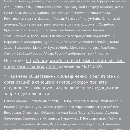
Чистопольский Джамаат, Рохнамо ба суи давлати исломи, Террористическое
сообщество Сеть, Катиба Таухид валь-Джихад, Хайят Тахрир аш-Шам, Ахлю
Сунна Валь Джамаа, National Socialism/White Power, Артподготовка,
Религиозная группа “Джамаат “Красный пахарь”, Колумбайн, Хатлонский
джамаат, Мусульманская религиозная группа п. Кушкуль г. Оренбург,
Крымско-татарский добровольческий батальон имени Номана
Челебиджихана, Азов, Партия исламского возрождения Таджикистана,
Народная самооборона, Дуббайский джамаат, московская ячейка, Батал-
Хаджи Белхороев, Маньяки Культ Убийц, Молодёжь Которая Улыбается,
Легион Свобода России, Айдар, Русский добровольческий корпус
Источник:
http://nac.gov.ru/terroristicheskie-i-ekstremistskie-
organizacii-i-materialy.html
данные на
16.11.2023
* Перечень общественных объединений и религиозных
организаций в отношении которых судом принято
вступившее в законную силу решение о ликвидации или
запрете деятельности:
Национал-большевистская партия, ВЕК РА, Рада земли Кубанской Духовно
Родовой Державы Русь, Община Духовного Управления Асгардской Веси
Беловодья, Славянская Община Капища Веды Перуна, Мужская Духовная
Семинария Староверов-Инглингов, Нурджулар, К Богодержавию, Таблиги
Джамаат, Свидетели Иеговы, Русское национальное единство, Национал-
социалистическое общество, Джамаат мувахидов, Объединенный Вилайат