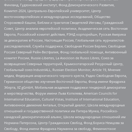
Финланд, Гудзоновский институт, Фонд Демократического Развития,
Комитет-2024, Центрально-Европейский университет, Центр
восточноевропейских и международных исследований, Общество
Сторожевой башни, Библии и трактатов Свидетелей Иеговы, Гражданский
Совет, Центр анализа европейской политики, Академическая сеть Восточная
Европа, Российский комитет действия, РЭНД корпорейшн, Русская Америка
за демократию в России, Настоящая Россия, Глобальная сеть журналистов-
расследователей, Служба поддержки, Свободная Россия Берлин, Свободная
Россия Северный Рейн-Вестфалия, Фонд глобальной помощи, Антивоенный
комитет России, Russie-Libertes, La Asocicion de Rusos Libres, Союз за
возвращение Северных территорий, Крымскотатарский Ресурсный Центр,
Глобальный союз IndustriALL, Russian Election Monitor, Article 19, Мнение
медиа, Федерация анархического черного креста, Радио Свободная Европа,
Германское общество изучения Восточной Европы, Фонд имени Фридриха
Эберта, XZ gGmbH, Мобильная академия поддержки гендерной демократии
и миротворчества, Форум имени Льва Копелева, American Councils for
International Education, Cultural Vistas, Institute of International Education,
Антивоенное движение Антальи, Открытый диалог, Школа международных
отношений и государственной политики им Питера Мунка, Российско-
канадский демократический альянс, Школа международных отношений им
Нормана Патерсона, Центр Гражданских Свобод, Фонд Бориса Немцова за
Свободу, Фонд имени Фридриха Науманна за свободу, Феминистское