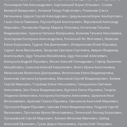
Пономарев Лев Александрович, Каргалицкий Борис Юльевич, Созаев
Валерий Валерьевич, Исламов Тимур Рифгатович, Романова Ольга
Евгеньевна, Щаров Сергей Алексадрович, Цирульников Борис Альбертович,
Гасан Ольга Павловна, Паутов Юрий Анатольевич, Верховский Александр
Маркович, Пислакова-Паркер Марина Петровна, Кочеткова Татьяна
Владимировна, Чуркина Наталья Валерьевна, Акимова Татьяна Николаевна,
Золотарева Екатерина Александровна, Рачинский Ян Збигневич, Жемкова
Елена Борисовна, Гудков Лев Дмитриевич, Илларионова Юлия Юрьевна,
Саранг Анна Васильевна, Захарова Светлана Сергеевна, Аверин Владимир
Анатольевич, Щур Татьяна Михайловна, Щур Николай Алексеевич,
Блинушов Андрей Юрьевич, Мосин Алексей Геннадьевич, Гефтер Валентин
Михайлович, Симонов Алексей Кириллович, Флиге Ирина Анатольевна,
Мельникова Валентина Дмитриевна, Вититинова Елена Владимировна,
Баженова Светлана Куприяновна, Максимов Сергей Владимирович, Беляев
Сергей Иванович, Голубева Елена Николаевна, Ганнушкина Светлана
Алексеевна, Закс Елена Владимировна, Буртина Елена Юрьевна, Гендель
Людмила Залмановна, Кокорина Екатерина Алексеевна, Шуманов Илья
Вячеславович, Арапова Галина Юрьевна, Свечников Анатолий Мариевич,
Прохоров Вадим Юрьевич, Шахова Елена Владимировна, Подузов Сергей
Васильевич, Протасова Ирина Вячеславовна, Литинский Леонид Борисович,
Лукашевский Сергей Маркович, Бахмин Вячеслав Иванович, Шабад
Анатолий Ефимович, Сухих Дарья Николаевна, Орлов Олег Петрович,