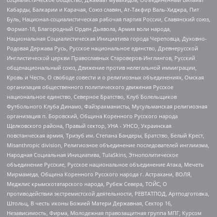
Кабарды, Балкарии и Карачая, Союз славян, Ат-Такфир Валь-Хиджра, Пит
Буль, Национал-социалистическая рабочая партия России, Славянский союз,
Формат-18, Благородный Орден Дьявола, Армия воли народа,
Национальная Социалистическая Инициатива города Череповца, Духовно-
Родовая Держава Русь, Русское национальное единство, Древнерусской
Инглистической церкви Православных Староверов-Инглингов, Русский
общенациональный союз, Движение против нелегальной иммиграции,
Кровь и Честь, О свободе совести и о религиозных объединениях, Омская
организация общественного политического движения Русское
национальное единство, Северное Братство, Клуб Болельщиков
Футбольного Клуба Динамо, Файзрахманисты, Мусульманская религиозная
организация п. Боровский, Община Коренного Русского народа
Щелковского района, Правый сектор, УНА - УНСО, Украинская
повстанческая армия, Тризуб им. Степана Бандеры, Братство, Белый Крест,
Misanthropic division, Религиозное объединение последователей инглиизма,
Народная Социальная Инициатива, TulaSkins, Этнополитическое
объединение Русские, Русское национальное объединение Атака, Мечеть
Мирмамеда, Община Коренного Русского народа г. Астрахани, ВОЛЯ,
Меджлис крымскотатарского народа, Рубеж Севера, ТОЙС, О
противодействии экстремистской деятельности, РЕВТАТПОД, Артподготовка,
Штольц, В честь иконы Божией Матери Державная, Сектор 16,
Независимость, Фирма, Молодежная правозащитная группа МПГ, Курсом