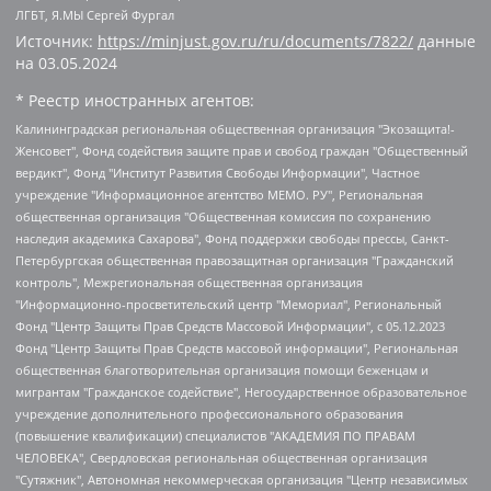
ЛГБТ, Я.МЫ Сергей Фургал
Источник:
https://minjust.gov.ru/ru/documents/7822/
данные
на
03.05.2024
* Реестр иностранных агентов:
Калининградская региональная общественная организация "Экозащита!-Женсовет", Фонд содействия защите прав и свобод граждан "Общественный вердикт", Фонд "Институт Развития Свободы Информации", Частное учреждение "Информационное агентство МЕМО. РУ", Региональная общественная организация "Общественная комиссия по сохранению наследия академика Сахарова", Фонд поддержки свободы прессы, Санкт-Петербургская общественная правозащитная организация "Гражданский контроль", Межрегиональная общественная организация "Информационно-просветительский центр "Мемориал", Региональный Фонд "Центр Защиты Прав Средств Массовой Информации", с 05.12.2023 Фонд "Центр Защиты Прав Средств массовой информации", Региональная общественная благотворительная организация помощи беженцам и мигрантам "Гражданское содействие", Негосударственное образовательное учреждение дополнительного профессионального образования (повышение квалификации) специалистов "АКАДЕМИЯ ПО ПРАВАМ ЧЕЛОВЕКА", Свердловская региональная общественная организация "Сутяжник", Автономная некоммерческая организация "Центр независимых социологических исследований", Союз общественных объединений "Российский исследовательский центр по правам человека", Региональное общественное учреждение научно-информационный центр "МЕМОРИАЛ", Некоммерческая организация "Фонд защиты гласности", Автономная некоммерческая организация "Институт прав человека", Городская общественная организация "Екатеринбургское общество "МЕМОРИАЛ", Городская общественная организация "Рязанское историко-просветительское и правозащитное общество "Мемориал" (Рязанский Мемориал), Челябинский региональный орган общественной самодеятельности – женское общественное объединение "Женщины Евразии", Челябинский региональный орган общественной самодеятельности "Уральская правозащитная группа", Фонд содействия защите здоровья и социальной справедливости имени Андрея Рылькова, Автономная Некоммерческая Организация "Аналитический Центр Юрия Левады", Автономная некоммерческая организация социальной поддержки населения "Проект Апрель", Региональная общественная организация помощи женщинам и детям, находящимся в кризисной ситуации "Информационно-методический центр "Анна", Фонд содействия развитию массовых коммуникаций и правовому просвещению "Так-так-Так", Фонд содействия устойчивому развитию "Серебряная тайга", Свердловский региональный общественный фонд социальных проектов "Новое время", "Idel.Реалии", Кавказ.Реалии, Крым.Реалии, Телеканал Настоящее Время, Татаро-башкирская служба Радио Свобода (Azatliq Radiosi), Радио Свободная Европа/Радио Свобода (PCE/PC), "Сибирь.Реалии", "Фактограф", Благотворительный фонд помощи осужденным и их семьям, Автономная некоммерческая организация "Институт глобализации и социальных движений", Фонд "В защиту прав заключенных", Частное учреждение "Центр поддержки и содействия развитию средств массовой информации", Пензенский региональный общественный благотворительный фонд "Гражданский союз", "Север.Реалии", Некоммерческая организация Фонд "Правовая инициатива", Общество с ограниченной ответственностью "Радио Свободная Европа/Радио Свобода", Чешское информационное агентство "MEDIUM-ORIENT", Красноярская региональная общественная организация "Мы против СПИДа", Камалягин Денис Николаевич, Маркелов Сергей Евгеньевич, Пономарев Лев Александрович, Савицкая Людмила Алексеевна, Автономная некоммерческая организация "Центр по работе с проблемой насилия "НАСИЛИЮ.НЕТ", Межрегиональный профессиональный союз работников здравоохранения "Альянс врачей", Юридическое лицо, зарегистрированное в Латвийской Республике, SIA "Medusa Project" (регистрационный номер 40103797863, дата регистрации 10.06.2014), Некоммерческая организация "Фонд по борьбе с коррупцией", Автономная некоммерческая организация "Институт права и публичной политики", Баданин Роман Сергеевич, Гликин Максим Александрович, Железнова Мария Михайловна, Лукьянова Юлия Сергеевна, Маетная Елизавета Витальевна, Маняхин Петр Борисович, Чуракова Ольга Владимировна, Ярош Юлия Петровна, Юридическое лицо "The Insider SIA", зарегистрированное в Риге, Латвийская Республика (дата регистрации 26.06.2015), являющееся администратором доменного имени интернет-издания "The Insider SIA", https://theins.ru, Постернак Алексей Евгеньевич, Рубин Михаил Аркадьевич, Анин Роман Александрович, Юридическое лицо Istories fonds, зарегистрированное в Латвийской Республике (регистрационный номер 50008295751, дата регистрации 24.02.2020), Великовский Дмитрий Александрович, Долинина Ирина Николаевна, Мароховская Алеся Алексеевна, Шлейнов Роман Юрьевич, Шмагун Олеся Валентиновна, Общество с ограниченной ответственностью "Альтаир 2021", Общество с ограниченной ответственностью "Вега 2021", Общество с ограниченной ответственностью "Главный редактор 2021", Общество с ограниченной ответственностью "Ромашки монолит", Важенков Артем Валерьевич, Ивановская областная общественная организация "Центр гендерных исследований", Гурман Юрий Альбертович, Медиапроект "ОВД-Инфо", Егоров Владимир Владимирович, Жилинский Владимир Александрович, Общество с ограниченной ответственностью "ЗП", Иванова София Юрьевна, Карезина Инна Павловна, Кильтау Екатерина Викторовна, Петров Алексей Викторович, Пискунов Сергей Евгеньевич, Смирнов Сергей Сергеевич, Тихонов Михаил Сергеевич, Общество с ограниченной ответственностью "ЖУРНАЛИСТ-ИНОСТРАННЫЙ АГЕНТ", Арапова Галина Юрьевна, Вольтская Татьяна Анатольевна, Американская компания "Mason G.E.S. Anonymous Foundation" (США), являющаяся владельцем интернет-издания https://mnews.world/, Компания "Stichting Bellingcat", зарегистрированная в Нидерландах (дата регистрации 11.07.2018), Захаров Андрей Вячеславович, Клепиковская Екатерина Дмитриевна, Общество с ограниченной ответственностью "МЕМО", Перл Роман Александрович, Симонов Евгений Алексеевич, Соловьева Елена Анатольевна, Сотников Даниил Владимирович, Сурначева Елизавета Дмитриевна, Автономная некоммерческая организация по защите прав человека и информированию населения "Якутия – Наше Мнение", Общество с ограниченной ответственностью "Москоу диджитал медиа", с 26.01.2023 Общество с ограниченной ответственностью "Чайка Белые сады", Ветошкина Валерия Валерьевна, Заговора Максим Александрович, Межрегиональное общественное движение "Российская ЛГБТ - сеть", Оленичев Максим Владимирович, Павлов Иван Юрьевич, Скворцова Елена Сергеевна, Общество с ограниченной ответственностью "Как бы инагент", Кочетков Игорь Викторович, Общество с ограниченной ответственностью "Честные выборы", Еланчик Олег Александрович, Общество с ограниченной ответственностью "Нобелевский призыв", Гималова Регина Эмилевна, Григорьев Андрей Валерьевич, Григорьева Алина Александровна, Ассоциация по содействию защите прав призывников, альтернативнослужащих и военнослужащих "Правозащитная группа "Гражданин.Армия.Право", Хисамова Регина Фаритовна, Автономная некоммерческая организация по реализации социально-правовых программ "Лилит", Дальневосточное общественное движение "Маяк", Санкт-Петербургская ЛГБТ-инициативная группа "Выход", Инициативная группа ЛГБТ+ "Реверс", Алексеев Андрей Викторович, Бекбулатова Таисия Львовна, Беляев Иван Михайлович, Владыкина Елена Сергеевна, Гельман Марат Александрович, Никульшина Вероника Юрьевна, Толоконникова Надежда Андреевна, Шендерович Виктор Анатольевич, Общество с ограниченной ответственностью "Данное сообщение", Общество с ограниченной ответственностью Издательский дом "Новая глава", Айнбиндер Александра Александровна, Московский комьюнити-центр для ЛГБТ+инициатив, Благотворительный фонд развития филантропии, Deutsche Welle (Германия, Kurt-Schumacher-Strasse 3, 53113 Bonn), Борзунова Мария Михайловна, Воробьев Виктор Викторович, Голубева Анна Львовна, Константинова Алла Михайловна, Малкова Ирина Владимировна, Мурадов Мурад Абдулгалимович, Осетинская Елизавета Николаевна, Понасенков Евгений Николаевич, Ганапольский Матвей Юрьевич, Киселев Евгений Алексеевич, Борухович Ирина Григорьевна, Дремин Иван Тимофеевич, Дубровский Дмитрий Викторович, Красноярская региональная общественная организация поддержки и развития альтернативных образовательных технологий и межкультурных коммуникаций "ИНТЕРРА", Маяковская Екатерина Алексеевна, Фейгин Марк Захарович, Филимонов Андрей Викторович, Дзугкоева Регина Николаевна, Доброхотов Роман Александрович, Дудь Юрий Александрович, Елкин Сергей Владимирович, Кругликов Кирилл Игоревич, Сабунаева Мария Леонидовна, Семенов Алексей Владимирович, Шаинян Карен Багратович, Шульман Екатерина Михайловна, Асафьев Артур Валерьевич, Вахштайн Виктор Семенович, Венедиктов Алексей Алексеевич, Лушникова Екатерина Евгеньевна, Волков Леонид Михайлович, Невзоров Александр Глебович, Пархоменко Сергей Борисович, Сироткин Ярослав Николаевич, Кара-Мурза Владимир Владимирович, Баранова Наталья Владимировна, Гозман Леонид Яковлевич, Кагарлицкий Борис Юльевич, Климарев Михаил Валерьевич, Милов Владимир Станиславович, Автономная некоммерческая организация Краснодарский центр современного искусства "Типография", Моргенштерн Алишер Тагирович, Соболь Любовь Эдуардовна, Общество с ограниченной ответственностью "ЛИЗА НОРМ", Каспаров Гарри Кимович, Ходорковский Михаил Борисович, Общество с ограниченной ответственностью "Апрельские тезисы", Данилович Ирина Брониславовна, Кашин Олег Владимирович, Петров Николай Владимирович, Пивоваров Алексей Владимирович, Соколов Михаил Владимирович, Цветкова Юлия Владимировна, Чичваркин Евгений Александрович, Комитет против пыток/Команда против пыток, Общество с ограниченной ответственностью "Первый научный", Общество с ограниченной ответственностью "Вертолет и ко", Белоцерковская Вероника Борисовна, Кац Максим Евгеньевич, Лазарева Татьяна Юрьевна, Шаведдинов Руслан Табризович, Яшин Илья Валерьевич, Общество с ограниченной ответственностью "Иноагент ААВ", Алешковский Дмитрий Петрович, Альбац Евгения Марковна, Быков Дмитрий Львович, Галямина Юлия Евгеньевна, Лойко Сергей Леонидович, Мартынов Кирилл Константинович, Медведев Сергей Александрович, Крашенинников Федор Геннадиевич, Гордеева Катерина Вл