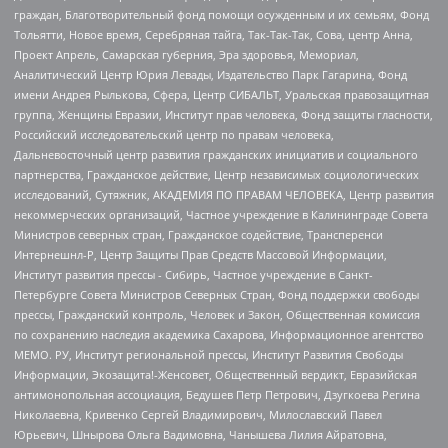
граждан, Благотворительный фонд помощи осужденным и их семьям, Фонд
Тольятти, Новое время, Серебряная тайга, Так-Так-Так, Сова, центр Анна,
Проект Апрель, Самарская губерния, Эра здоровья, Мемориал,
Аналитический Центр Юрия Левады, Издательство Парк Гагарина, Фонд
имени Андрея Рылькова, Сфера, Центр СИБАЛЬТ, Уральская правозащитная
группа, Женщины Евразии, Институт прав человека, Фонд защиты гласности,
Российский исследовательский центр по правам человека,
Дальневосточный центр развития гражданских инициатив и социального
партнерства, Гражданское действие, Центр независимых социологических
исследований, Сутяжник, АКАДЕМИЯ ПО ПРАВАМ ЧЕЛОВЕКА, Центр развития
некоммерческих организаций, Частное учреждение в Калининграде Совета
Министров северных стран, Гражданское содействие, Трансперенси
Интернешнл-Р, Центр Защиты Прав Средств Массовой Информации,
Институт развития прессы - Сибирь, Частное учреждение в Санкт-
Петербурге Совета Министров Северных Стран, Фонд поддержки свободы
прессы, Гражданский контроль, Человек и Закон, Общественная комиссия
по сохранению наследия академика Сахарова, Информационное агентство
МЕМО. РУ, Институт региональной прессы, Институт Развития Свободы
Информации, Экозащита!-Женсовет, Общественный вердикт, Евразийская
антимонопольная ассоциация, Бедушев Петр Петрович, Дзугкоева Регина
Николаевна, Кривенко Сергей Владимирович, Милославский Павел
Юрьевич, Шнырова Ольга Вадимовна, Чанышева Лилия Айратовна,