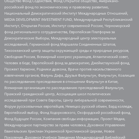
Общество Фонд Содействия, Фонд Открытое общество, Американо-
российский фонд по экономическому и правовому развитию,
Национальный Демократический Институт Международных Отношений,
MEDIA DEVELOPMENT INVESTMENT FUND, Международный Республиканский
Институт, Открытая Россия, Институт современной России, Черноморский
фонд регионального сотрудничества, Европейская Платформа за
Демократические Выборы, Международный центр электоральных
исследований, Германский фонд Маршалла Соединенных Штатов,
Тихоокеанский центр защиты окружающей среды и природных ресурсов,
Свободная Россия, Всемирный конгресс украинцев, Атлантический совет,
Человек в беде, Европейский фонд за демократию, Джеймстаунский фонд,
Прожект Хармони, Родники дракона, Врачи против насильственного
извлечения органов, Фалунь Дафа, Друзья Фалуньгун, Фалуньгун, Коалиция
по расследованию преследования в отношении Фалуньгун в Китае,
Всемирная организация по расследованию преследований Фалуньгун,
Пражский гражданский центр, Ассоциация школ политических
исследований при Совете Европы, Центр либеральной современности,
Форум русскоязычных европейцев, Немецко-русский обмен, Бард колледж,
Европейский выбор, Фонд Ходорковского, Оксфордский российский фонд,
Фонд Будущее России, Компания свободы информации, Проект Медиа,
Международное партнерство за права человека, Духовное Управление
Евангельских Христиан Украинской Христианской Церкви, Новое
Поколение, Духовное Учебное Заведение Международный Библейский