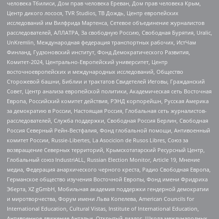
человека Тбилиси, Дом прав человека Ереван, Дом прав человека Крым,
Центр дикого лосося, TVR Studios, ТВ Дождь, Центр европейских
исследований им Вилфрида Мартенса, Сетевое объединение журналистов
расследователей, АЛЛАТРА, За свободную Россию, Свободная Бурятия, Uralic,
UnKremlin, Международная федерация транспортных рабочих, ИстЧам
Финланд, Гудзоновский институт, Фонд Демократического Развития,
Комитет-2024, Центрально-Европейский университет, Центр
восточноевропейских и международных исследований, Общество
Сторожевой башни, Библии и трактатов Свидетелей Иеговы, Гражданский
Совет, Центр анализа европейской политики, Академическая сеть Восточная
Европа, Российский комитет действия, РЭНД корпорейшн, Русская Америка
за демократию в России, Настоящая Россия, Глобальная сеть журналистов-
расследователей, Служба поддержки, Свободная Россия Берлин, Свободная
Россия Северный Рейн-Вестфалия, Фонд глобальной помощи, Антивоенный
комитет России, Russie-Libertes, La Asocicion de Rusos Libres, Союз за
возвращение Северных территорий, Крымскотатарский Ресурсный Центр,
Глобальный союз IndustriALL, Russian Election Monitor, Article 19, Мнение
медиа, Федерация анархического черного креста, Радио Свободная Европа,
Германское общество изучения Восточной Европы, Фонд имени Фридриха
Эберта, XZ gGmbH, Мобильная академия поддержки гендерной демократии
и миротворчества, Форум имени Льва Копелева, American Councils for
International Education, Cultural Vistas, Institute of International Education,
Антивоенное движение Антальи, Открытый диалог, Школа международных