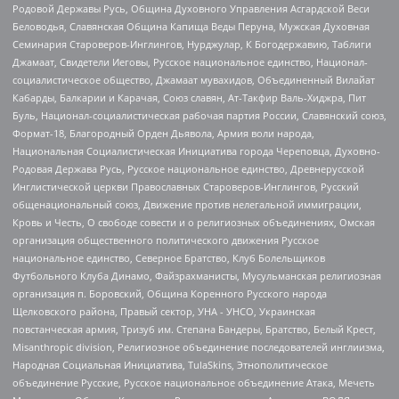
Родовой Державы Русь, Община Духовного Управления Асгардской Веси
Беловодья, Славянская Община Капища Веды Перуна, Мужская Духовная
Семинария Староверов-Инглингов, Нурджулар, К Богодержавию, Таблиги
Джамаат, Свидетели Иеговы, Русское национальное единство, Национал-
социалистическое общество, Джамаат мувахидов, Объединенный Вилайат
Кабарды, Балкарии и Карачая, Союз славян, Ат-Такфир Валь-Хиджра, Пит
Буль, Национал-социалистическая рабочая партия России, Славянский союз,
Формат-18, Благородный Орден Дьявола, Армия воли народа,
Национальная Социалистическая Инициатива города Череповца, Духовно-
Родовая Держава Русь, Русское национальное единство, Древнерусской
Инглистической церкви Православных Староверов-Инглингов, Русский
общенациональный союз, Движение против нелегальной иммиграции,
Кровь и Честь, О свободе совести и о религиозных объединениях, Омская
организация общественного политического движения Русское
национальное единство, Северное Братство, Клуб Болельщиков
Футбольного Клуба Динамо, Файзрахманисты, Мусульманская религиозная
организация п. Боровский, Община Коренного Русского народа
Щелковского района, Правый сектор, УНА - УНСО, Украинская
повстанческая армия, Тризуб им. Степана Бандеры, Братство, Белый Крест,
Misanthropic division, Религиозное объединение последователей инглиизма,
Народная Социальная Инициатива, TulaSkins, Этнополитическое
объединение Русские, Русское национальное объединение Атака, Мечеть