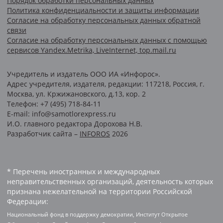
Порядок обработки персональных данных
Политика конфиденциальности и защиты информации
Согласие на обработку персональных данных обратной
связи
Согласие на обработку персональных данных с помощью
сервисов Yandex.Metrika, LiveInternet, top.mail.ru
Учредитель и издатель ООО ИА «Инфорос».
Адрес учредителя, издателя, редакции: 117218, Россия, г.
Москва, ул. Кржижановского, д.13, кор. 2
Телефон: +7 (495) 718-84-11
E-mail: info@samotlorexpress.ru
И.О. главного редактора Дорохова Н.В.
Разработчик сайта –
INFOROS
2026
* Перечень иностранных и международных
неправительственных организаций, деятельность которых
признана нежелательной на территории Российской
Федерации:
Национальный фонд в поддержку демократии, Институт Открытое