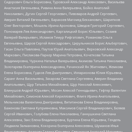
Сидорович Ольга Борисовна, Туровский Александр Алексеевич, Васильева
Анастасия Евгеньевна, Ривина Анна Валерьевна, Бойко Анатолий
Николаевич, Дугин Сергей Георгиевич, Пивоваров Андрей Сергеевич,
Аверин Виталий Евгеньевич, Барахоев Магомед Бекханович, Шарипков
Олег Викторович, Мошель Ирина Ароновна, Шведов Григорий Сергеевич,
Пономарев Лев Александрович, Каргалицкий Борис Юльевич, Созаев
Валерий Валерьевич, Исламов Тимур Рифгатович, Романова Ольга
Евгеньевна, Щаров Сергей Алексадрович, Цирульников Борис Альбертович,
Гасан Ольга Павловна, Паутов Юрий Анатольевич, Верховский Александр
Маркович, Пислакова-Паркер Марина Петровна, Кочеткова Татьяна
Владимировна, Чуркина Наталья Валерьевна, Акимова Татьяна Николаевна,
Золотарева Екатерина Александровна, Рачинский Ян Збигневич, Жемкова
Елена Борисовна, Гудков Лев Дмитриевич, Илларионова Юлия Юрьевна,
Саранг Анна Васильевна, Захарова Светлана Сергеевна, Аверин Владимир
Анатольевич, Щур Татьяна Михайловна, Щур Николай Алексеевич,
Блинушов Андрей Юрьевич, Мосин Алексей Геннадьевич, Гефтер Валентин
Михайлович, Симонов Алексей Кириллович, Флиге Ирина Анатольевна,
Мельникова Валентина Дмитриевна, Вититинова Елена Владимировна,
Баженова Светлана Куприяновна, Максимов Сергей Владимирович, Беляев
Сергей Иванович, Голубева Елена Николаевна, Ганнушкина Светлана
Алексеевна, Закс Елена Владимировна, Буртина Елена Юрьевна, Гендель
Людмила Залмановна, Кокорина Екатерина Алексеевна, Шуманов Илья
Вячеславович, Арапова Галина Юрьевна, Свечников Анатолий Мариевич,