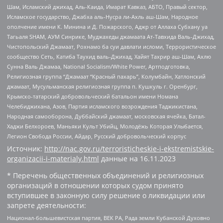
Шам, Исламский джихад, Аль-Каида, Имарат Кавказ, АБТО, Правый сектор,
Исламское государство, Джабха аль-Нусра ли-Ахль аш-Шам, Народное
ополчение имени К. Минина и Д. Пожарского, Аджр от Аллаха Субхану уа
Тагьаля SHAM, АУМ Синрике, Муджахеды джамаата Ат-Тавхида Валь-Джихад,
Чистопольский Джамаат, Рохнамо ба суи давлати исломи, Террористическое
сообщество Сеть, Катиба Таухид валь-Джихад, Хайят Тахрир аш-Шам, Ахлю
Сунна Валь Джамаа, National Socialism/White Power, Артподготовка,
Религиозная группа “Джамаат “Красный пахарь”, Колумбайн, Хатлонский
джамаат, Мусульманская религиозная группа п. Кушкуль г. Оренбург,
Крымско-татарский добровольческий батальон имени Номана
Челебиджихана, Азов, Партия исламского возрождения Таджикистана,
Народная самооборона, Дуббайский джамаат, московская ячейка, Батал-
Хаджи Белхороев, Маньяки Культ Убийц, Молодёжь Которая Улыбается,
Легион Свобода России, Айдар, Русский добровольческий корпус
Источник:
http://nac.gov.ru/terroristicheskie-i-ekstremistskie-
organizacii-i-materialy.html
данные на
16.11.2023
* Перечень общественных объединений и религиозных
организаций в отношении которых судом принято
вступившее в законную силу решение о ликвидации или
запрете деятельности:
Национал-большевистская партия, ВЕК РА, Рада земли Кубанской Духовно