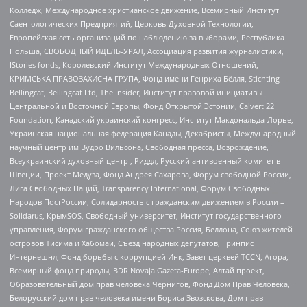
Колледж, Международное христианское движение, Всемирный Институт
Саентологических Предприятий, Церковь Духовной Технологии,
Европейская сеть организаций по наблюдению за выборами, Республика
Польша, СВОБОДНЫЙ ИДЕЛЬ-УРАЛ, Ассоциация развития журналистики,
IStories fonds, Королевский Институт Международных Отношений,
КРИМСЬКА ПРАВОЗАХИСНА ГРУПА, Фонд имени Генриха Бёлля, Stichting
Bellingcat, Bellingcat Ltd, The Insider, Институт правовой инициативы
Центральной и Восточной Европы, Фонд Открытой Эстонии, Calvert 22
Foundation, Канадский украинский конгресс, Институт Макдональда-Лорье,
Украинская национальная федерация Канады, Декабристы, Международный
научный центр им Вудро Вильсона, Свободная пресса, Возрождение,
Всеукраинский духовный центр , Риддл, Русский антивоенный комитет в
Швеции, Проект Медуза, Фонд Андрея Сахарова, Форум свободной России,
Лига Свободных Наций, Transparеncy International, Форум Свободных
Народов ПостРоссии, Солидарность с гражданским движением в России –
Solidarus, КрымSOS, Свободный университет, Институт государственного
управления, Форум гражданского общества Россия, Беллона, Союз жителей
островов Тисима и Хабомаи, Съезд народных депутатов, Гринпис
Интернешнл, Фонд борьбы с коррупцией Инк, Завет церквей TCCN, Агора,
Всемирный фонд природы, BDR Novaja Gazeta-Europe, Алтай проект,
Образовательный дом прав человека Чернигов, Фонд Дом Прав Человека,
Белорусский дом прав человека имени Бориса Звозскова, Дом прав