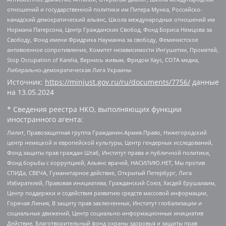
отношений и государственной политики им Питера Мунка, Российско-
канадский демократический альянс, Школа международных отношений им
Нормана Патерсона, Центр Гражданских Свобод, Фонд Бориса Немцова за
Свободу, Фонд имени Фридриха Науманна за свободу, Феминистское
антивоенное сопротивление, Комитет независимости Ингушетии, Прометей,
Stop Occupation of Karelia, Вернись живым, Фридом Хаус, СОТА медиа,
Либерально-демократическая Лига Украины
Источник:
https://minjust.gov.ru/ru/documents/7756/
данные
на
13.05.2024
* Сведения реестра НКО, выполняющих функции
иностранного агента:
Лилит, Правозащитная группа Гражданин.Армия.Право, Нижегородский
центр немецкой и европейской культуры, Центр гендерных исследований,
Фонд защиты прав граждан Штаб, Институт права и публичной политики,
Фонд борьбы с коррупцией, Альянс врачей, НАСИЛИЮ.НЕТ, Мы против
СПИДа, СВЕЧА, Гуманитарное действие, Открытый Петербург, Лига
Избирателей, Правовая инициатива, Гражданский Союз, Хасдей Ерушалаим,
Центр поддержки и содействия развитию средств массовой информации,
Горячая Линия, В защиту прав заключенных, Институт глобализации и
социальных движений, Центр социально-информационных инициатив
Действие, Благотворительный фонд охраны здоровья и защиты прав