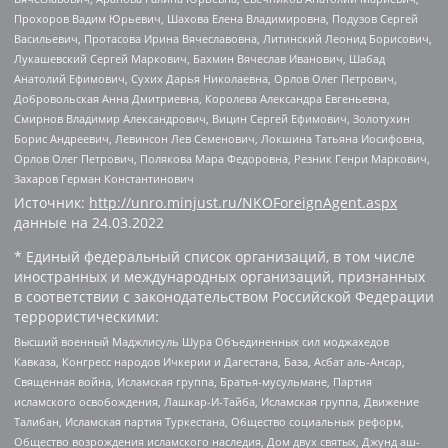
Прохоров Вадим Юрьевич, Шахова Елена Владимировна, Подузов Сергей
Васильевич, Протасова Ирина Вячеславовна, Литинский Леонид Борисович,
Лукашевский Сергей Маркович, Бахмин Вячеслав Иванович, Шабад
Анатолий Ефимович, Сухих Дарья Николаевна, Орлов Олег Петрович,
Добровольская Анна Дмитриевна, Королева Александра Евгеньевна,
Смирнов Владимир Александрович, Вицин Сергей Ефимович, Золотухин
Борис Андреевич, Левинсон Лев Семенович, Локшина Татьяна Иосифовна,
Орлов Олег Петрович, Полякова Мара Федоровна, Резник Генри Маркович,
Захаров Герман Константинович
Источник:
http://unro.minjust.ru/NKOForeignAgent.aspx
данные на
24.03.2022
* Единый федеральный список организаций, в том числе
иностранных и международных организаций, признанных
в соответствии с законодательством Российской Федерации
террористическими:
Высший военный Маджлисуль Шура Объединенных сил моджахедов
Кавказа, Конгресс народов Ичкерии и Дагестана, База, Асбат аль-Ансар,
Священная война, Исламская группа, Братья-мусульмане, Партия
исламского освобождения, Лашкар-И-Тайба, Исламская группа, Движение
Талибан, Исламская партия Туркестана, Общество социальных реформ,
Общество возрождения исламского наследия, Дом двух святых, Джунд аш-