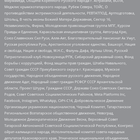
Мирмамеда, Община Коренного Русского народа г. Астрахани, ВОЛЯ,
Меджлис крымскотатарского народа, Рубеж Севера, ТОЙС, О
противодействии экстремистской деятельности, РЕВТАТПОД, Артподготовка,
Штольц, В честь иконы Божией Матери Державная, Сектор 16,
Независимость, Фирма, Молодежная правозащитная группа МПГ, Курсом
Правды и Единения, Каракольская инициативная группа, Автоград Крю,
Союз Славянских Сил Руси, Алля-Аят, Благотворительный пансионат Ак Умут,
Русская республика Русь, Арестантское уголовное единство, Башкорт, Нация
и свобода, Нация и свобода, W.H.С., Фалунь Дафа, Иртыш Ultras, Русский
Патриотический клуб-Новокузнецк/РПК, Сибирский державный союз, Фонд
борьбы с коррупцией, Фонд защиты прав граждан, Штабы Навального,
Совет граждан СССР Прикубанского округа г. Краснодара, Мужское
государство, Народное объединение русского движения, Народное
движение Адат, Народный совет граждан РСФСР СССР Архангельской
области, Проект Штурм, Граждане СССР, Держава Союз Советских Светлых
Родов, Совет Советских Социалистических Районов, Meta Platforms Inc,
Facebook, Instagram, WhatsApp, СИЧ-С14, Добровольческое Движение
Организации украинских националистов, Черный Комитет, Татарстанское
Региональное Всетатарское общественное движение, Невоград,
Молодежное Демократическое Движение Весна, Верховный Совет
Татарской Автономной Советской Социалистической Республики, Конгресс
ойрат-калмыцкого народа, Исполнительный комитет совета народных
депутатов Красноярского края, Этническое национальное объединение,