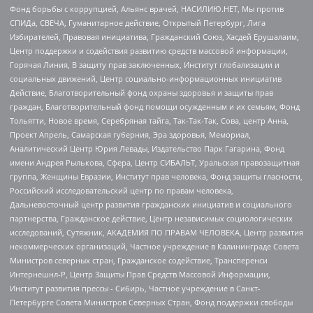
Фонд борьбы с коррупцией, Альянс врачей, НАСИЛИЮ.НЕТ, Мы против
СПИДа, СВЕЧА, Гуманитарное действие, Открытый Петербург, Лига
Избирателей, Правовая инициатива, Гражданский Союз, Хасдей Ерушалаим,
Центр поддержки и содействия развитию средств массовой информации,
Горячая Линия, В защиту прав заключенных, Институт глобализации и
социальных движений, Центр социально-информационных инициатив
Действие, Благотворительный фонд охраны здоровья и защиты прав
граждан, Благотворительный фонд помощи осужденным и их семьям, Фонд
Тольятти, Новое время, Серебряная тайга, Так-Так-Так, Сова, центр Анна,
Проект Апрель, Самарская губерния, Эра здоровья, Мемориал,
Аналитический Центр Юрия Левады, Издательство Парк Гагарина, Фонд
имени Андрея Рылькова, Сфера, Центр СИБАЛЬТ, Уральская правозащитная
группа, Женщины Евразии, Институт прав человека, Фонд защиты гласности,
Российский исследовательский центр по правам человека,
Дальневосточный центр развития гражданских инициатив и социального
партнерства, Гражданское действие, Центр независимых социологических
исследований, Сутяжник, АКАДЕМИЯ ПО ПРАВАМ ЧЕЛОВЕКА, Центр развития
некоммерческих организаций, Частное учреждение в Калининграде Совета
Министров северных стран, Гражданское содействие, Трансперенси
Интернешнл-Р, Центр Защиты Прав Средств Массовой Информации,
Институт развития прессы - Сибирь, Частное учреждение в Санкт-
Петербурге Совета Министров Северных Стран, Фонд поддержки свободы