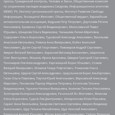
прессы, Гражданский контроль, Человек и Закон, Общественная комиссия
по сохранению наследия академика Сахарова, Информационное агентство
МЕМО. РУ, Институт региональной прессы, Институт Развития Свободы
Информации, Экозащита!-Женсовет, Общественный вердикт, Евразийская
антимонопольная ассоциация, Бедушев Петр Петрович, Дзугкоева Регина
Николаевна, Кривенко Сергей Владимирович, Милославский Павел
Юрьевич, Шнырова Ольга Вадимовна, Чанышева Лилия Айратовна,
Сидорович Ольга Борисовна, Туровский Александр Алексеевич, Васильева
Анастасия Евгеньевна, Ривина Анна Валерьевна, Бойко Анатолий
Николаевич, Дугин Сергей Георгиевич, Пивоваров Андрей Сергеевич,
Аверин Виталий Евгеньевич, Барахоев Магомед Бекханович, Шарипков
Олег Викторович, Мошель Ирина Ароновна, Шведов Григорий Сергеевич,
Пономарев Лев Александрович, Каргалицкий Борис Юльевич, Созаев
Валерий Валерьевич, Исламов Тимур Рифгатович, Романова Ольга
Евгеньевна, Щаров Сергей Алексадрович, Цирульников Борис Альбертович,
Гасан Ольга Павловна, Паутов Юрий Анатольевич, Верховский Александр
Маркович, Пислакова-Паркер Марина Петровна, Кочеткова Татьяна
Владимировна, Чуркина Наталья Валерьевна, Акимова Татьяна Николаевна,
Золотарева Екатерина Александровна, Рачинский Ян Збигневич, Жемкова
Елена Борисовна, Гудков Лев Дмитриевич, Илларионова Юлия Юрьевна,
Саранг Анна Васильевна, Захарова Светлана Сергеевна, Аверин Владимир
Анатольевич, Щур Татьяна Михайловна, Щур Николай Алексеевич,
Блинушов Андрей Юрьевич, Мосин Алексей Геннадьевич, Гефтер Валентин