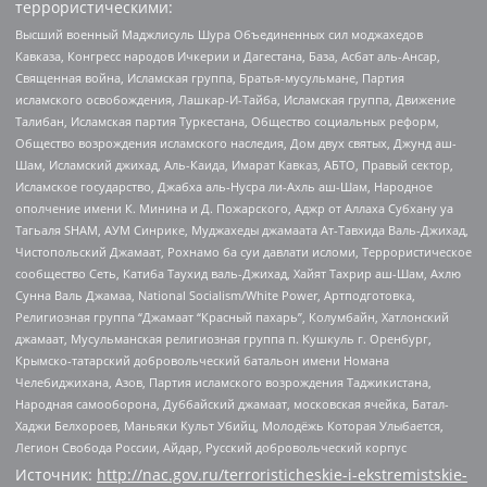
террористическими:
Высший военный Маджлисуль Шура Объединенных сил моджахедов
Кавказа, Конгресс народов Ичкерии и Дагестана, База, Асбат аль-Ансар,
Священная война, Исламская группа, Братья-мусульмане, Партия
исламского освобождения, Лашкар-И-Тайба, Исламская группа, Движение
Талибан, Исламская партия Туркестана, Общество социальных реформ,
Общество возрождения исламского наследия, Дом двух святых, Джунд аш-
Шам, Исламский джихад, Аль-Каида, Имарат Кавказ, АБТО, Правый сектор,
Исламское государство, Джабха аль-Нусра ли-Ахль аш-Шам, Народное
ополчение имени К. Минина и Д. Пожарского, Аджр от Аллаха Субхану уа
Тагьаля SHAM, АУМ Синрике, Муджахеды джамаата Ат-Тавхида Валь-Джихад,
Чистопольский Джамаат, Рохнамо ба суи давлати исломи, Террористическое
сообщество Сеть, Катиба Таухид валь-Джихад, Хайят Тахрир аш-Шам, Ахлю
Сунна Валь Джамаа, National Socialism/White Power, Артподготовка,
Религиозная группа “Джамаат “Красный пахарь”, Колумбайн, Хатлонский
джамаат, Мусульманская религиозная группа п. Кушкуль г. Оренбург,
Крымско-татарский добровольческий батальон имени Номана
Челебиджихана, Азов, Партия исламского возрождения Таджикистана,
Народная самооборона, Дуббайский джамаат, московская ячейка, Батал-
Хаджи Белхороев, Маньяки Культ Убийц, Молодёжь Которая Улыбается,
Легион Свобода России, Айдар, Русский добровольческий корпус
Источник:
http://nac.gov.ru/terroristicheskie-i-ekstremistskie-