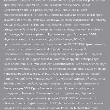
организация п. Боровский, Община Коренного Русского народа
Щелковского района, Правый сектор, УНА - УНСО, Украинская
повстанческая армия, Тризуб им. Степана Бандеры, Братство, Белый Крест,
Misanthropic division, Религиозное объединение последователей инглиизма,
Народная Социальная Инициатива, TulaSkins, Этнополитическое
объединение Русские, Русское национальное объединение Атака, Мечеть
Мирмамеда, Община Коренного Русского народа г. Астрахани, ВОЛЯ,
Меджлис крымскотатарского народа, Рубеж Севера, ТОЙС, О
противодействии экстремистской деятельности, РЕВТАТПОД, Артподготовка,
Штольц, В честь иконы Божией Матери Державная, Сектор 16,
Независимость, Фирма, Молодежная правозащитная группа МПГ, Курсом
Правды и Единения, Каракольская инициативная группа, Автоград Крю,
Союз Славянских Сил Руси, Алля-Аят, Благотворительный пансионат Ак Умут,
Русская республика Русь, Арестантское уголовное единство, Башкорт, Нация
и свобода, Нация и свобода, W.H.С., Фалунь Дафа, Иртыш Ultras, Русский
Патриотический клуб-Новокузнецк/РПК, Сибирский державный союз, Фонд
борьбы с коррупцией, Фонд защиты прав граждан, Штабы Навального,
Совет граждан СССР Прикубанского округа г. Краснодара, Мужское
государство, Народное объединение русского движения, Народное
движение Адат, Народный совет граждан РСФСР СССР Архангельской
области, Проект Штурм, Граждане СССР, Держава Союз Советских Светлых
Родов, Совет Советских Социалистических Районов, Meta Platforms Inc,