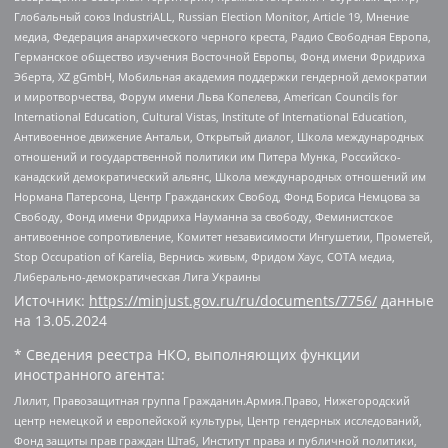
Глобальный союз IndustriALL, Russian Election Monitor, Article 19, Мнение
медиа, Федерация анархического черного креста, Радио Свободная Европа,
Германское общество изучения Восточной Европы, Фонд имени Фридриха
Эберта, XZ gGmbH, Мобильная академия поддержки гендерной демократии
и миротворчества, Форум имени Льва Копелева, American Councils for
International Education, Cultural Vistas, Institute of International Education,
Антивоенное движение Антальи, Открытый диалог, Школа международных
отношений и государственной политики им Питера Мунка, Российско-
канадский демократический альянс, Школа международных отношений им
Нормана Патерсона, Центр Гражданских Свобод, Фонд Бориса Немцова за
Свободу, Фонд имени Фридриха Науманна за свободу, Феминистское
антивоенное сопротивление, Комитет независимости Ингушетии, Прометей,
Stop Occupation of Karelia, Вернись живым, Фридом Хаус, СОТА медиа,
Либерально-демократическая Лига Украины
Источник:
https://minjust.gov.ru/ru/documents/7756/
данные
на
13.05.2024
* Сведения реестра НКО, выполняющих функции
иностранного агента:
Лилит, Правозащитная группа Гражданин.Армия.Право, Нижегородский
центр немецкой и европейской культуры, Центр гендерных исследований,
Фонд защиты прав граждан Штаб, Институт права и публичной политики,