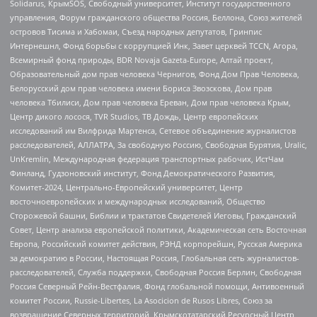
Solidarus, КрымSOS, Свободный университет, Институт государственного
управления, Форум гражданского общества Россия, Беллона, Союз жителей
островов Тисима и Хабомаи, Съезд народных депутатов, Гринпис
Интернешнл, Фонд борьбы с коррупцией Инк, Завет церквей TCCN, Агора,
Всемирный фонд природы, BDR Novaja Gazeta-Europe, Алтай проект,
Образовательный дом прав человека Чернигов, Фонд Дом Прав Человека,
Белорусский дом прав человека имени Бориса Звозскова, Дом прав
человека Тбилиси, Дом прав человека Ереван, Дом прав человека Крым,
Центр дикого лосося, TVR Studios, ТВ Дождь, Центр европейских
исследований им Вилфрида Мартенса, Сетевое объединение журналистов
расследователей, АЛЛАТРА, За свободную Россию, Свободная Бурятия, Uralic,
UnKremlin, Международная федерация транспортных рабочих, ИстЧам
Финланд, Гудзоновский институт, Фонд Демократического Развития,
Комитет-2024, Центрально-Европейский университет, Центр
восточноевропейских и международных исследований, Общество
Сторожевой башни, Библии и трактатов Свидетелей Иеговы, Гражданский
Совет, Центр анализа европейской политики, Академическая сеть Восточная
Европа, Российский комитет действия, РЭНД корпорейшн, Русская Америка
за демократию в России, Настоящая Россия, Глобальная сеть журналистов-
расследователей, Служба поддержки, Свободная Россия Берлин, Свободная
Россия Северный Рейн-Вестфалия, Фонд глобальной помощи, Антивоенный
комитет России, Russie-Libertes, La Asocicion de Rusos Libres, Союз за
возвращение Северных территорий, Крымскотатарский Ресурсный Центр,