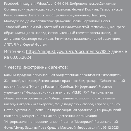
Facebook, Instagram, WhatsApp, СИЧ-С14, Добровольческое Движение
Организации украинских националистов, Черный Комитет, Татарстанское
Региональное Всетатарское общественное движение, Невоград,
Молодежное Демократическое Движение Весна, Верховный Совет
Татарской Автономной Советской Социалистической Республики, Конгресс
ойрат-калмыцкого народа, Исполнительный комитет совета народных
депутатов Красноярского края, Этническое национальное объединение,
ЛГБТ, Я.МЫ Сергей Фургал
Источник:
https://minjust.gov.ru/ru/documents/7822/
данные
на
03.05.2024
* Реестр иностранных агентов:
Калининградская региональная общественная организация "Экозащита!-Женсовет", Фонд содействия защите прав и свобод граждан "Общественный вердикт", Фонд "Институт Развития Свободы Информации", Частное учреждение "Информационное агентство МЕМО. РУ", Региональная общественная организация "Общественная комиссия по сохранению наследия академика Сахарова", Фонд поддержки свободы прессы, Санкт-Петербургская общественная правозащитная организация "Гражданский контроль", Межрегиональная общественная организация "Информационно-просветительский центр "Мемориал", Региональный Фонд "Центр Защиты Прав Средств Массовой Информации", с 05.12.2023 Фонд "Центр Защиты Прав Средств массовой информации", Региональная общественная благотворительная организация помощи беженцам и мигрантам "Гражданское содействие", Негосударственное образовательное учреждение дополнительного профессионального образования (повышение квалификации) специалистов "АКАДЕМИЯ ПО ПРАВАМ ЧЕЛОВЕКА", Свердловская региональная общественная организация "Сутяжник", Автономная некоммерческая организация "Центр независимых социологических исследований", Союз общественных объединений "Российский исследовательский центр по правам человека", Региональное общественное учреждение научно-информационный центр "МЕМОРИАЛ", Некоммерческая организация "Фонд защиты гласности", Автономная некоммерческая организация "Институт прав человека", Городская общественная организация "Екатеринбургское общество "МЕМОРИАЛ", Городская общественная организация "Рязанское историко-просветительское и правозащитное общество "Мемориал" (Рязанский Мемориал), Челябинский региональный орган общественной самодеятельности – женское общественное объединение "Женщины Евразии", Челябинский региональный орган общественной самодеятельности "Уральская правозащитная группа", Фонд содействия защите здоровья и социальной справедливости имени Андрея Рылькова, Автономная Некоммерческая Организация "Аналитический Центр Юрия Левады", Автономная некоммерческая организация социальной поддержки населения "Проект Апрель", Региональная общественная организация помощи женщинам и детям, находящимся в кризисной ситуации "Информационно-методический центр "Анна", Фонд содействия развитию массовых коммуникаций и правовому просвещению "Так-так-Так", Фонд содействия устойчивому развитию "Серебряная тайга", Свердловский региональный общественный фонд социальных проектов "Новое время", "Idel.Реалии", Кавказ.Реалии, Крым.Реалии, Телеканал Настоящее Время, Татаро-башкирская служба Радио Свобода (Azatliq Radiosi), Радио Свободная Европа/Радио Свобода (PCE/PC), "Сибирь.Реалии", "Фактограф", Благотворительный фонд помощи осужденным и их семьям, Автономная некоммерческая организация "Институт глобализации и социальных движений", Фонд "В защиту прав заключенных", Частное учреждение "Центр поддержки и содействия развитию средств массовой информации", Пензенский региональный общественный благотворительный фонд "Гражданский союз", "Север.Реалии", Некоммерческая организация Фонд "Правовая инициатива", Общество с ограниченной ответственностью "Радио Свободная Европа/Радио Свобода", Чешское информационное агентство "MEDIUM-ORIENT", Красноярская региональная общественная организация "Мы против СПИДа", Камалягин Денис Николаевич, Маркелов Сергей Евгеньевич, Пономарев Лев Александрович, Савицкая Людмила Алексеевна, Автономная некоммерческая организация "Центр по работе с проблемой насилия "НАСИЛИЮ.НЕТ", Межрегиональный профессиональный союз работников здравоохранения "Альянс врачей", Юридическое лицо, зарегистрированное в Латвийской Республике, SIA "Medusa Project" (регистрационный номер 40103797863, дата регистрации 10.06.2014), Некоммерческая организация "Фонд по борьбе с коррупцией", Автономная некоммерческая организация "Институт права и публичной политики", Баданин Роман Сергеевич, Гликин Максим Александрович, Железнова Мария Михайловна, Лукьянова Юлия Сергеевна, Маетная Елизавета Витальевна, Маняхин Петр Борисович, Чуракова Ольга Владимировна, Ярош Юлия Петровна, Юридическое лицо "The Insider SIA", зарегистрированное в Риге, Латвийская Республика (дата регистрации 26.06.2015), являющееся администратором доменного имени интернет-издания "The Insider SIA", https://theins.ru, Постернак Алексей Евгеньевич, Рубин Михаил Аркадьевич, Анин Роман Александрович, Юридическое лицо Istories fonds, зарегистрированное в Латвийской Республике (регистрационный номер 50008295751, дата регистрации 24.02.2020), Великовский Дмитрий Александрович, Долинина Ирина Николаевна, Мароховская Алеся Алексеевна, Шлейнов Роман Юрьевич, Шмагун Олеся Валентиновна, Общество с ограниченной ответственностью "Альтаир 2021", Общество с ограниченной ответственностью "Вега 2021", Общество с ограниченной ответственностью "Главный редактор 2021", Общество с ограниченной ответственностью "Ромашки монолит", Важенков Артем Валерьевич, Ивановская областная общественная организация "Центр гендерных исследований", Гурман Юрий Альбертович, Медиапроект "ОВД-Инфо", Егоров Владимир Владимирович, Жилинский Владимир Александрович, Общество с ограниченной ответственностью "ЗП", Иванова София Юрьевна, Карезина Инна Павловна, Кильтау Екатерина Викторовна, Петров Алексей Викторович, Пискунов Сергей Евгеньевич, Смирнов Сергей Сергеевич, Тихонов Михаил Сергеевич, Общество с ограниченной ответственностью "ЖУРНАЛИСТ-ИНОСТРАННЫЙ АГЕНТ", Арапова Галина Юрьевна, Вольтская Татьяна Анатольевна, Американская компания "Mason G.E.S. Anonymous Foundation" (США), являющаяся владельцем интернет-издания https://mnews.world/, Компания "Stichting Bellingcat", зарегистрированная в Нидерландах (дата регистрации 11.07.2018), Захаров Андрей Вячеславович, Клепиковская Екатерина Дмитриевна, Общество с ограниченной ответственностью "МЕМО", Перл Роман Александрович, Симонов Евгений Алексеевич, Соловьева Елена Анатольевна, Сотников Даниил Владимирович, Сурначева Елизавета Дмитриевна, Автономная некоммерческая организация по защите прав человека и информированию населения "Якутия – Наше Мнение", Общество с ограниченной ответственностью "Москоу диджитал медиа", с 26.01.2023 Общество с ограниченной ответственностью "Чайка Белые сады", Ветошкина Валерия Валерьевна, Заговора Максим Александрович, Межрегиональное общественное движение "Российская ЛГБТ - сеть", Оленичев Максим Владимирович, Павлов Иван Юрьевич, Скворцова Елена Сергеевна, Общество с ограниченной ответственностью "Как бы инагент", Кочетков Игорь Викторович, Общество с ограниченной ответственностью "Честные выборы", Еланчик Олег Александрович, Общество с ограниченной ответственностью "Нобелевский призыв", Гималова Регина Эмилевна, Григорьев Андрей Валерьевич, Григорьева Алина Александровна, Ассоциация по содействию защите прав призывников, альтернативнослужащих и военнослужащих "Правозащитная группа "Гражданин.Армия.Право", Хисамова Регина Фаритовна, Автономная некоммерческая организация по реализации социально-правовых программ "Лилит", Дальневосточное общественное движение "Маяк", Санкт-Петербургская ЛГБТ-инициативная группа "Выход", Инициативная группа ЛГБТ+ "Реверс", Алексеев Андрей Викторович, Бекбулатова Таисия Львовна, Беляев Иван Михайлович, Владыкина Елена Сергеевна, Гельман Марат Александрович, Никульшина Вероника Юрьевна, Толоконникова Надежда Андреевна, Шендерович Виктор Анатольевич, Общество с ограниченной ответственностью "Данное сообщение", Общество с ограниченной ответственностью Издательский дом "Новая глава", Айнбиндер Александра Александровна, Московский комьюнити-центр для ЛГБТ+инициатив, Благотворительный фонд развития филантропии, Deutsche Welle (Германия, Kurt-Schumacher-Strasse 3, 53113 Bonn), Борзунова Мария Михайловна, Воробьев Виктор Викторович, Голубева Анна Львовна, Константинова Алла Михайловна, Малкова Ирина Владимировна, Мурадов Мурад Абдулгалимович, Осетинская Елизавета Николаевна, Понасенков Евгений Николаевич, Ганапольский Матвей Юрьевич, Киселев Евгений Алексеевич, Борухович Ирина Григорьевна, Дремин Иван Тимофеевич, Дубровский Дмитрий Викторович, Красноярская региональная общественная организация поддержки и развития альтернативных образовательных технологий и межкультурных коммуникаций "ИНТЕРРА", Маяковская Екатерина Алексеевна, Фейгин Марк Захарович, Филимонов Андрей Викторович, Дзугкоева Регина Николаевна, Доброхотов Роман Александрович, Дудь Юрий Александрович, Елкин Сергей Владимирович, Кругликов Кирилл Игоревич, Сабунаева Мария Леонидовна, Семенов Алексей Владимирович, Шаинян Карен Багратович, Шульман Екатерина Михайловна, Асафьев Артур Валерьевич, Вахштайн Виктор Семенович, Венедиктов Алексей Алексеевич, Лушникова Екатерина Евгеньевна, Волков Леонид Михайлович, Невзоров Александр Глебович, Пархоменко Сергей Борисович, Сироткин Ярослав Николаевич, Кара-Мурза Владимир Владимирович, Баранова Наталья Владимировна, Гозман Леонид Яковлевич, Кагарлицкий Борис Юльевич, Климарев Михаил Валерьевич, Милов Владимир Станиславович, Автономная некоммерческая организация Краснодарский центр современного искусства "Типография", Моргенштерн Алишер Тагирович, Соболь Любовь Эдуардовна, Общество с ограниченной ответственностью "ЛИЗА НОРМ", Каспаров Гарри Кимович, Ходорковский Михаил Борисович, Общество с ограниченной ответственностью "Апрельские тезисы", Данилович Ирина Брониславовна, Кашин Олег Владимирович, Петров Николай Владимирович, Пивоваров Алексей Владимирович, Соколов Михаил Владимирович, Цветкова Юлия Владимировна, Чичваркин Евгений Александрович, Комитет против пыток/Команда против пыток, Общество с ограниченной ответственностью "Первый научный", Общество с ограниченной ответственностью "Вертолет и ко", Белоцерковская Вероника Борисовна, Кац Максим Евгеньевич, Лазарева Татьяна Юрьевна, Шаведдинов Руслан Табризович, Яшин Илья Валерьевич, Общество с ограниченной ответственностью "Иноагент ААВ", Алешковский Дмитрий Петрович, Альбац Евгения Марковна, Быков Дмитрий Львович, Галямина Юлия Евгеньевна, Лойко Сергей Леонидович, Мартынов Кирилл Константинович, Медведев Сергей Александрович, Крашенинников Федор Геннадиевич, Гордеева Катерина Вл