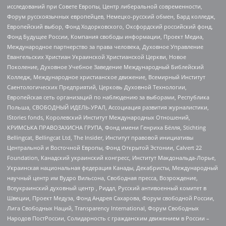
исследований при Совете Европы, Центр либеральной современности,
Форум русскоязычных европейцев, Немецко-русский обмен, Бард колледж,
Европейский выбор, Фонд Ходорковского, Оксфордский российский фонд,
Фонд Будущее России, Компания свободы информации, Проект Медиа,
Международное партнерство за права человека, Духовное Управление
Евангельских Христиан Украинской Христианской Церкви, Новое
Поколение, Духовное Учебное Заведение Международный Библейский
Колледж, Международное христианское движение, Всемирный Институт
Саентологических Предприятий, Церковь Духовной Технологии,
Европейская сеть организаций по наблюдению за выборами, Республика
Польша, СВОБОДНЫЙ ИДЕЛЬ-УРАЛ, Ассоциация развития журналистики,
IStories fonds, Королевский Институт Международных Отношений,
КРИМСЬКА ПРАВОЗАХИСНА ГРУПА, Фонд имени Генриха Бёлля, Stichting
Bellingcat, Bellingcat Ltd, The Insider, Институт правовой инициативы
Центральной и Восточной Европы, Фонд Открытой Эстонии, Calvert 22
Foundation, Канадский украинский конгресс, Институт Макдональда-Лорье,
Украинская национальная федерация Канады, Декабристы, Международный
научный центр им Вудро Вильсона, Свободная пресса, Возрождение,
Всеукраинский духовный центр , Риддл, Русский антивоенный комитет в
Швеции, Проект Медуза, Фонд Андрея Сахарова, Форум свободной России,
Лига Свободных Наций, Transparеncy International, Форум Свободных
Народов ПостРоссии, Солидарность с гражданским движением в России –