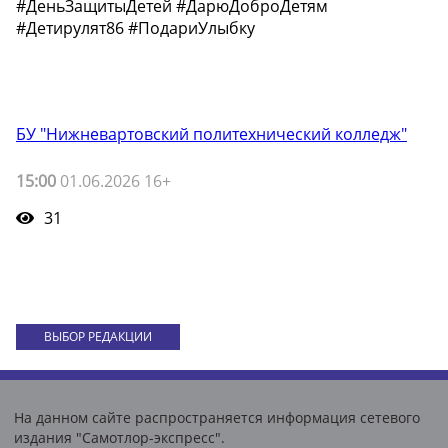
#ДеньЗащитыДетей #ДарюДоброДетям
#Детирулят86 #ПодариУлыбку
БУ "Нижневартовский политехнический колледж"
15:00
01.06.2026 16+
31
ВЫБОР РЕДАКЦИИ
На данном сайте распространяется информация сетевого
издания "Самотлор-экспресс".