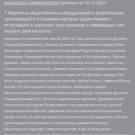
organizacii-i-materialy.html
данные на
16.11.2023
* Перечень общественных объединений и религиозных
организаций в отношении которых судом принято
вступившее в законную силу решение о ликвидации или
запрете деятельности:
Национал-большевистская партия, ВЕК РА, Рада земли Кубанской Духовно
Родовой Державы Русь, Община Духовного Управления Асгардской Веси
Беловодья, Славянская Община Капища Веды Перуна, Мужская Духовная
Семинария Староверов-Инглингов, Нурджулар, К Богодержавию, Таблиги
Джамаат, Свидетели Иеговы, Русское национальное единство, Национал-
социалистическое общество, Джамаат мувахидов, Объединенный Вилайат
Кабарды, Балкарии и Карачая, Союз славян, Ат-Такфир Валь-Хиджра, Пит
Буль, Национал-социалистическая рабочая партия России, Славянский союз,
Формат-18, Благородный Орден Дьявола, Армия воли народа,
Национальная Социалистическая Инициатива города Череповца, Духовно-
Родовая Держава Русь, Русское национальное единство, Древнерусской
Инглистической церкви Православных Староверов-Инглингов, Русский
общенациональный союз, Движение против нелегальной иммиграции,
Кровь и Честь, О свободе совести и о религиозных объединениях, Омская
организация общественного политического движения Русское
национальное единство, Северное Братство, Клуб Болельщиков
Футбольного Клуба Динамо, Файзрахманисты, Мусульманская религиозная