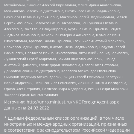
Михайлович, Симонов Алексей Кириллович, Флиге Ирина Анатольевна,
Мельникова Валентина Дмитриевна, Вититинова Елена Владимировна,
Баженова Светлана Куприяновна, Максимов Сергей Владимирович, Беляев
Сергей Иванович, Голубева Елена Николаевна, Ганнушкина Светлана
Алексеевна, Закс Елена Владимировна, Буртина Елена Юрьевна, Гендель
Людмила Залмановна, Кокорина Екатерина Алексеевна, Шуманов Илья
Вячеславович, Арапова Галина Юрьевна, Свечников Анатолий Мариевич,
Прохоров Вадим Юрьевич, Шахова Елена Владимировна, Подузов Сергей
Васильевич, Протасова Ирина Вячеславовна, Литинский Леонид Борисович,
Лукашевский Сергей Маркович, Бахмин Вячеслав Иванович, Шабад
Анатолий Ефимович, Сухих Дарья Николаевна, Орлов Олег Петрович,
Добровольская Анна Дмитриевна, Королева Александра Евгеньевна,
Смирнов Владимир Александрович, Вицин Сергей Ефимович, Золотухин
Борис Андреевич, Левинсон Лев Семенович, Локшина Татьяна Иосифовна,
Орлов Олег Петрович, Полякова Мара Федоровна, Резник Генри Маркович,
Захаров Герман Константинович
Источник:
http://unro.minjust.ru/NKOForeignAgent.aspx
данные на
24.03.2022
* Единый федеральный список организаций, в том числе
иностранных и международных организаций, признанных
в соответствии с законодательством Российской Федерации