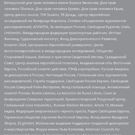
Белорусский дом прав человека имени Бориса Звозскова, Дом прав
человека Тбилиси, Дом прав человека Ереван, Дом прав человека Крым,
Центр дикого лосося, TVR Studios, ТВ Дождь, Центр европейских
исследований им Вилфрида Мартенса, Сетевое объединение журналистов
расследователей, АЛЛАТРА, За свободную Россию, Свободная Бурятия, Uralic,
UnKremlin, Международная федерация транспортных рабочих, ИстЧам
Финланд, Гудзоновский институт, Фонд Демократического Развития,
Комитет-2024, Центрально-Европейский университет, Центр
восточноевропейских и международных исследований, Общество
Сторожевой башни, Библии и трактатов Свидетелей Иеговы, Гражданский
Совет, Центр анализа европейской политики, Академическая сеть Восточная
Европа, Российский комитет действия, РЭНД корпорейшн, Русская Америка
за демократию в России, Настоящая Россия, Глобальная сеть журналистов-
расследователей, Служба поддержки, Свободная Россия Берлин, Свободная
Россия Северный Рейн-Вестфалия, Фонд глобальной помощи, Антивоенный
комитет России, Russie-Libertes, La Asocicion de Rusos Libres, Союз за
возвращение Северных территорий, Крымскотатарский Ресурсный Центр,
Глобальный союз IndustriALL, Russian Election Monitor, Article 19, Мнение
медиа, Федерация анархического черного креста, Радио Свободная Европа,
Германское общество изучения Восточной Европы, Фонд имени Фридриха
Эберта, XZ gGmbH, Мобильная академия поддержки гендерной демократии
и миротворчества, Форум имени Льва Копелева, American Councils for