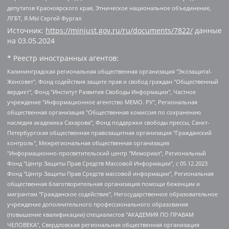
депутатов Красноярского края, Этническое национальное объединение,
ЛГБТ, Я.МЫ Сергей Фургал
Источник:
https://minjust.gov.ru/ru/documents/7822/
данные
на
03.05.2024
* Реестр иностранных агентов:
Калининградская региональная общественная организация "Экозащита!-Женсовет", Фонд содействия защите прав и свобод граждан "Общественный вердикт", Фонд "Институт Развития Свободы Информации", Частное учреждение "Информационное агентство МЕМО. РУ", Региональная общественная организация "Общественная комиссия по сохранению наследия академика Сахарова", Фонд поддержки свободы прессы, Санкт-Петербургская общественная правозащитная организация "Гражданский контроль", Межрегиональная общественная организация "Информационно-просветительский центр "Мемориал", Региональный Фонд "Центр Защиты Прав Средств Массовой Информации", с 05.12.2023 Фонд "Центр Защиты Прав Средств массовой информации", Региональная общественная благотворительная организация помощи беженцам и мигрантам "Гражданское содействие", Негосударственное образовательное учреждение дополнительного профессионального образования (повышение квалификации) специалистов "АКАДЕМИЯ ПО ПРАВАМ ЧЕЛОВЕКА", Свердловская региональная общественная организация "Сутяжник", Автономная некоммерческая организация "Центр независимых социологических исследований", Союз общественных объединений "Российский исследовательский центр по правам человека", Региональное общественное учреждение научно-информационный центр "МЕМОРИАЛ", Некоммерческая организация "Фонд защиты гласности", Автономная некоммерческая организация "Институт прав человека", Городская общественная организация "Екатеринбургское общество "МЕМОРИАЛ", Городская общественная организация "Рязанское историко-просветительское и правозащитное общество "Мемориал" (Рязанский Мемориал), Челябинский региональный орган общественной самодеятельности – женское общественное объединение "Женщины Евразии", Челябинский региональный орган общественной самодеятельности "Уральская правозащитная группа", Фонд содействия защите здоровья и социальной справедливости имени Андрея Рылькова, Автономная Некоммерческая Организация "Аналитический Центр Юрия Левады", Автономная некоммерческая организация социальной поддержки населения "Проект Апрель", Региональная общественная организация помощи женщинам и детям, находящимся в кризисной ситуации "Информационно-методический центр "Анна", Фонд содействия развитию массовых коммуникаций и правовому просвещению "Так-так-Так", Фонд содействия устойчивому развитию "Серебряная тайга", Свердловский региональный общественный фонд социальных проектов "Новое время", "Idel.Реалии", Кавказ.Реалии, Крым.Реалии, Телеканал Настоящее Время, Татаро-башкирская служба Радио Свобода (Azatliq Radiosi), Радио Свободная Европа/Радио Свобода (PCE/PC), "Сибирь.Реалии", "Фактограф", Благотворительный фонд помощи осужденным и их семьям, Автономная некоммерческая организация "Институт глобализации и социальных движений", Фонд "В защиту прав заключенных", Частное учреждение "Центр поддержки и содействия развитию средств массовой информации", Пензенский региональный общественный благотворительный фонд "Гражданский союз", "Север.Реалии", Некоммерческая организация Фонд "Правовая инициатива", Общество с ограниченной ответственностью "Радио Свободная Европа/Радио Свобода", Чешское информационное агентство "MEDIUM-ORIENT", Красноярская региональная общественная организация "Мы против СПИДа", Камалягин Денис Николаевич, Маркелов Сергей Евгеньевич, Пономарев Лев Александрович, Савицкая Людмила Алексеевна, Автономная некоммерческая организация "Центр по работе с проблемой насилия "НАСИЛИЮ.НЕТ", Межрегиональный профессиональный союз работников здравоохранения "Альянс врачей", Юридическое лицо, зарегистрированное в Латвийской Республике, SIA "Medusa Project" (регистрационный номер 40103797863, дата регистрации 10.06.2014), Некоммерческая организация "Фонд по борьбе с коррупцией", Автономная некоммерческая организация "Институт права и публичной политики", Баданин Роман Сергеевич, Гликин Максим Александрович, Железнова Мария Михайловна, Лукьянова Юлия Сергеевна, Маетная Елизавета Витальевна, Маняхин Петр Борисович, Чуракова Ольга Владимировна, Ярош Юлия Петровна, Юридическое лицо "The Insider SIA", зарегистрированное в Риге, Латвийская Республика (дата регистрации 26.06.2015), являющееся администратором доменного имени интернет-издания "The Insider SIA", https://theins.ru, Постернак Алексей Евгеньевич, Рубин Михаил Аркадьевич, Анин Роман Александрович, Юридическое лицо Istories fonds, зарегистрированное в Латвийской Республике (регистрационный номер 50008295751, дата регистрации 24.02.2020), Великовский Дмитрий Александрович, Долинина Ирина Николаевна, Мароховская Алеся Алексеевна, Шлейнов Роман Юрьевич, Шмагун Олеся Валентиновна, Общество с ограниченной ответственностью "Альтаир 2021", Общество с ограниченной ответственностью "Вега 2021", Общество с ограниченной ответственностью "Главный редактор 2021", Общество с ограниченной ответственностью "Ромашки монолит", Важенков Артем Валерьевич, Ивановская областная общественная организация "Центр гендерных исследований", Гурман Юрий Альбертович, Медиапроект "ОВД-Инфо", Егоров Владимир Владимирович, Жилинский Владимир Александрович, Общество с ограниченной ответственностью "ЗП", Иванова София Юрьевна, Карезина Инна Павловна, Кильтау Екатерина Викторовна, Петров Алексей Викторович, Пискунов Сергей Евгеньевич, Смирнов Сергей Сергеевич, Тихонов Михаил Сергеевич, Общество с ограниченной ответственностью "ЖУРНАЛИСТ-ИНОСТРАННЫЙ АГЕНТ", Арапова Галина Юрьевна, Вольтская Татьяна Анатольевна, Американская компания "Mason G.E.S. Anonymous Foundation" (США), являющаяся владельцем интернет-издания https://mnews.world/, Компания "Stichting Bellingcat", зарегистрированная в Нидерландах (дата регистрации 11.07.2018), Захаров Андрей Вячеславович, Клепиковская Екатерина Дмитриевна, Общество с ограниченной ответственностью "МЕМО", Перл Роман Александрович, Симонов Евгений Алексеевич, Соловьева Елена Анатольевна, Сотников Даниил Владимирович, Сурначева Елизавета Дмитриевна, Автономная некоммерческая организация по защите прав человека и информированию населения "Якутия – Наше Мнение", Общество с ограниченной ответственностью "Москоу диджитал медиа", с 26.01.2023 Общество с ограниченной ответственностью "Чайка Белые сады", Ветошкина Валерия Валерьевна, Заговора Максим Александрович, Межрегиональное общественное движение "Российская ЛГБТ - сеть", Оленичев Максим Владимирович, Павлов Иван Юрьевич, Скворцова Елена Сергеевна, Общество с ограниченной ответственностью "Как бы инагент", Кочетков Игорь Викторович, Общество с ограниченной ответственностью "Честные выборы", Еланчик Олег Александрович, Общество с ограниченной ответственностью "Нобелевский призыв", Гималова Регина Эмилевна, Григорьев Андрей Валерьевич, Григорьева Алина Александровна, Ассоциация по содействию защите прав призывников, альтернативнослужащих и военнослужащих "Правозащитная группа "Гражданин.Армия.Право", Хисамова Регина Фаритовна, Автономная некоммерческая организация по реализации социально-правовых программ "Лилит", Дальневосточное общественное движение "Маяк", Санкт-Петербургская ЛГБТ-инициативная группа "Выход", Инициативная группа ЛГБТ+ "Реверс", Алексеев Андрей Викторович, Бекбулатова Таисия Львовна, Беляев Иван Михайлович, Владыкина Елена Сергеевна, Гельман Марат Александрович, Никульшина Вероника Юрьевна, Толоконникова Надежда Андреевна, Шендерович Виктор Анатольевич, Общество с ограниченной ответственностью "Данное сообщение", Общество с ограниченной ответственностью Издательский дом "Новая глава", Айнбиндер Александра Александровна, Московский комьюнити-центр для ЛГБТ+инициатив, Благотворительный фонд развития филантропии, Deutsche Welle (Германия, Kurt-Schumacher-Strasse 3, 53113 Bonn), Борзунова Мария Михайловна, Воробьев Виктор Викторович, Голубева Анна Львовна, Константинова Алла Михайловна, Малкова Ирина Владимировна, Мурадов Мурад Абдулгалимович, Осетинская Елизавета Николаевна, Понасенков Евгений Николаевич, Ганапольский Матвей Юрьевич, Киселев Евгений Алексеевич, Борухович Ирина Григорьевна, Дремин Иван Тимофеевич, Дубровский Дмитрий Викторович, Красноярская региональная общественная организация поддержки и развития альтернативных образовательных технологий и межкультурных коммуникаций "ИНТЕРРА", Маяковская Екатерина Алексеевна, Фейгин Марк Захарович, Филимонов Андрей Викторович, Дзугкоева Регина Николаевна, Доброхотов Роман Александрович, Дудь Юрий Александрович, Елкин Сергей Владимирович, Кругликов Кирилл Игоревич, Сабунаева Мария Леонидовна, Семенов Алексей Владимирович, Шаинян Карен Багратович, Шульман Екатерина Михайловна, Асафьев Артур Валерьевич, Вахштайн Виктор Семенович, Венедиктов Алексей Алексеевич, Лушникова Екатерина Евгеньевна, Волков Леонид Михайлович, Невзоров Александр Глебович, Пархоменко Сергей Борисович, Сироткин Ярослав Николаевич, Кара-Мурза Владимир Владимирович, Баранова Наталья Владимировна, Гозман Леонид Яковлевич, Кагарлицкий Борис Юльевич, Климарев Михаил Валерьевич, Милов Владимир Станиславович, Автономная некоммерческая организация Краснодарский центр современного искусства "Типография", Моргенштерн Алишер Тагирович, Соболь Любовь Эдуардовна, Общество с ограниченной ответственностью "ЛИЗА НОРМ", Каспаров Гарри Кимович, Ходорковский Михаил Борисович, Общество с ограниченной ответственностью "Апрельские тезисы", Данилович Ирина Брониславовна, Кашин Олег Владимирович, Петров Николай Владимирович, Пивоваров Алексей Владимирович, Соколов Михаил Владимирович, Цветкова Юлия Владимировна, Чичваркин Евгений Александрович, Комитет против пыток/Команда против пыток, Общество с ограниченной ответственностью "Первый научный", Общество с ограниченной ответственностью "Вертолет и ко", Белоцерковская Вероника Борисовна, Кац Максим Евгеньевич, Лазарева Татьяна Юрьевна, Шаведдинов Руслан Табризович, Яшин Илья Валерьевич, Общество с ограниченной ответственностью "Иноагент ААВ", Алешковский Дмитрий Петрович, Альбац Евгения Марковна, Быков Дмитрий Львович, Галямина Юлия Евгеньевна, Лойко Сергей Леонидович, Мартынов Кирилл Константинович, Медведев Сергей Александрович, Крашенинников Федор Геннадиевич, Гордеева Катерина Вл