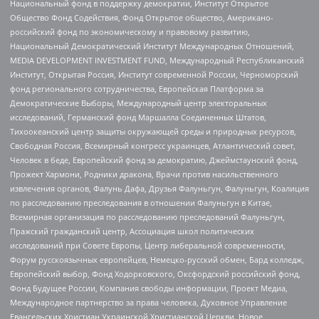
Национальный фонд в поддержку демократии, Институт Открытое
Общество Фонд Содействия, Фонд Открытое общество, Американо-
российский фонд по экономическому и правовому развитию,
Национальный Демократический Институт Международных Отношений,
MEDIA DEVELOPMENT INVESTMENT FUND, Международный Республиканский
Институт, Открытая Россия, Институт современной России, Черноморский
фонд регионального сотрудничества, Европейская Платформа за
Демократические Выборы, Международный центр электоральных
исследований, Германский фонд Маршалла Соединенных Штатов,
Тихоокеанский центр защиты окружающей среды и природных ресурсов,
Свободная Россия, Всемирный конгресс украинцев, Атлантический совет,
Человек в беде, Европейский фонд за демократию, Джеймстаунский фонд,
Прожект Хармони, Родники дракона, Врачи против насильственного
извлечения органов, Фалунь Дафа, Друзья Фалуньгун, Фалуньгун, Коалиция
по расследованию преследования в отношении Фалуньгун в Китае,
Всемирная организация по расследованию преследований Фалуньгун,
Пражский гражданский центр, Ассоциация школ политических
исследований при Совете Европы, Центр либеральной современности,
Форум русскоязычных европейцев, Немецко-русский обмен, Бард колледж,
Европейский выбор, Фонд Ходорковского, Оксфордский российский фонд,
Фонд Будущее России, Компания свободы информации, Проект Медиа,
Международное партнерство за права человека, Духовное Управление
Евангельских Христиан Украинской Христианской Церкви, Новое