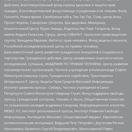
Действие, Благотворительный фонд охраны здоровья и защиты прав
граждан, Благотворительный фонд помощи осужденным и их семьям, Фонд
Тольятти, Новое время, Серебряная тайга, Так-Так-Так, Сова, центр Анна,
Проект Апрель, Самарская губерния, Эра здоровья, Мемориал,
Аналитический Центр Юрия Левады, Издательство Парк Гагарина, Фонд
имени Андрея Рылькова, Сфера, Центр СИБАЛЬТ, Уральская правозащитная
группа, Женщины Евразии, Институт прав человека, Фонд защиты гласности,
Российский исследовательский центр по правам человека,
Дальневосточный центр развития гражданских инициатив и социального
партнерства, Гражданское действие, Центр независимых социологических
исследований, Сутяжник, АКАДЕМИЯ ПО ПРАВАМ ЧЕЛОВЕКА, Центр развития
некоммерческих организаций, Частное учреждение в Калининграде Совета
Министров северных стран, Гражданское содействие, Трансперенси
Интернешнл-Р, Центр Защиты Прав Средств Массовой Информации,
Институт развития прессы - Сибирь, Частное учреждение в Санкт-
Петербурге Совета Министров Северных Стран, Фонд поддержки свободы
прессы, Гражданский контроль, Человек и Закон, Общественная комиссия
по сохранению наследия академика Сахарова, Информационное агентство
МЕМО. РУ, Институт региональной прессы, Институт Развития Свободы
Информации, Экозащита!-Женсовет, Общественный вердикт, Евразийская
антимонопольная ассоциация, Бедушев Петр Петрович, Дзугкоева Регина
Николаевна, Кривенко Сергей Владимирович, Милославский Павел