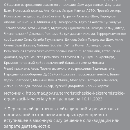
Общество возрождения исламского наследия, Дом двух святых, Джунд аш-
Шам, Исламский джихад, Аль-Каида, Имарат Кавказ, АБТО, Правый сектор,
Исламское государство, Джабха аль-Нусра ли-Ахль аш-Шам, Народное
ополчение имени К. Минина и Д. Пожарского, Аджр от Аллаха Субхану уа
Тагьаля SHAM, АУМ Синрике, Муджахеды джамаата Ат-Тавхида Валь-Джихад,
Чистопольский Джамаат, Рохнамо ба суи давлати исломи, Террористическое
сообщество Сеть, Катиба Таухид валь-Джихад, Хайят Тахрир аш-Шам, Ахлю
Сунна Валь Джамаа, National Socialism/White Power, Артподготовка,
Религиозная группа “Джамаат “Красный пахарь”, Колумбайн, Хатлонский
джамаат, Мусульманская религиозная группа п. Кушкуль г. Оренбург,
Крымско-татарский добровольческий батальон имени Номана
Челебиджихана, Азов, Партия исламского возрождения Таджикистана,
Народная самооборона, Дуббайский джамаат, московская ячейка, Батал-
Хаджи Белхороев, Маньяки Культ Убийц, Молодёжь Которая Улыбается,
Легион Свобода России, Айдар, Русский добровольческий корпус
Источник:
http://nac.gov.ru/terroristicheskie-i-ekstremistskie-
organizacii-i-materialy.html
данные на
16.11.2023
* Перечень общественных объединений и религиозных
организаций в отношении которых судом принято
вступившее в законную силу решение о ликвидации или
запрете деятельности: