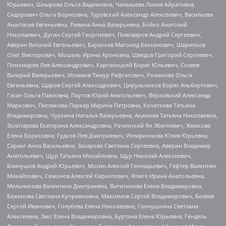
Юрьевич, Шнырова Ольга Вадимовна, Чанышева Лилия Айратовна,
Сидорович Ольга Борисовна, Туровский Александр Алексеевич, Васильева
Анастасия Евгеньевна, Ривина Анна Валерьевна, Бойко Анатолий
Николаевич, Дугин Сергей Георгиевич, Пивоваров Андрей Сергеевич,
Аверин Виталий Евгеньевич, Барахоев Магомед Бекханович, Шарипков
Олег Викторович, Мошель Ирина Ароновна, Шведов Григорий Сергеевич,
Пономарев Лев Александрович, Каргалицкий Борис Юльевич, Созаев
Валерий Валерьевич, Исламов Тимур Рифгатович, Романова Ольга
Евгеньевна, Щаров Сергей Алексадрович, Цирульников Борис Альбертович,
Гасан Ольга Павловна, Паутов Юрий Анатольевич, Верховский Александр
Маркович, Пислакова-Паркер Марина Петровна, Кочеткова Татьяна
Владимировна, Чуркина Наталья Валерьевна, Акимова Татьяна Николаевна,
Золотарева Екатерина Александровна, Рачинский Ян Збигневич, Жемкова
Елена Борисовна, Гудков Лев Дмитриевич, Илларионова Юлия Юрьевна,
Саранг Анна Васильевна, Захарова Светлана Сергеевна, Аверин Владимир
Анатольевич, Щур Татьяна Михайловна, Щур Николай Алексеевич,
Блинушов Андрей Юрьевич, Мосин Алексей Геннадьевич, Гефтер Валентин
Михайлович, Симонов Алексей Кириллович, Флиге Ирина Анатольевна,
Мельникова Валентина Дмитриевна, Вититинова Елена Владимировна,
Баженова Светлана Куприяновна, Максимов Сергей Владимирович, Беляев
Сергей Иванович, Голубева Елена Николаевна, Ганнушкина Светлана
Алексеевна, Закс Елена Владимировна, Буртина Елена Юрьевна, Гендель