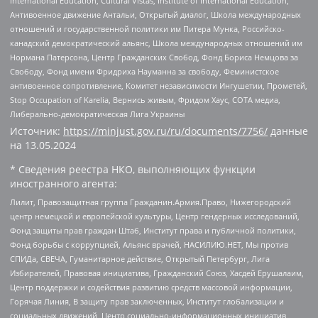
International Education, Cultural Vistas, Institute of International Education,
Антивоенное движение Антальи, Открытый диалог, Школа международных
отношений и государственной политики им Питера Мунка, Российско-
канадский демократический альянс, Школа международных отношений им
Нормана Патерсона, Центр Гражданских Свобод, Фонд Бориса Немцова за
Свободу, Фонд имени Фридриха Науманна за свободу, Феминистское
антивоенное сопротивление, Комитет независимости Ингушетии, Прометей,
Stop Occupation of Karelia, Вернись живым, Фридом Хаус, СОТА медиа,
Либерально-демократическая Лига Украины
Источник:
https://minjust.gov.ru/ru/documents/7756/
данные
на
13.05.2024
* Сведения реестра НКО, выполняющих функции
иностранного агента:
Лилит, Правозащитная группа Гражданин.Армия.Право, Нижегородский
центр немецкой и европейской культуры, Центр гендерных исследований,
Фонд защиты прав граждан Штаб, Институт права и публичной политики,
Фонд борьбы с коррупцией, Альянс врачей, НАСИЛИЮ.НЕТ, Мы против
СПИДа, СВЕЧА, Гуманитарное действие, Открытый Петербург, Лига
Избирателей, Правовая инициатива, Гражданский Союз, Хасдей Ерушалаим,
Центр поддержки и содействия развитию средств массовой информации,
Горячая Линия, В защиту прав заключенных, Институт глобализации и
социальных движений, Центр социально-информационных инициатив