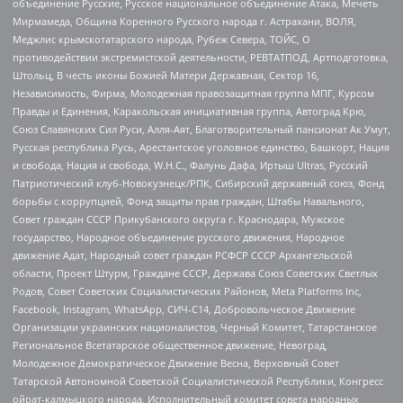
объединение Русские, Русское национальное объединение Атака, Мечеть
Мирмамеда, Община Коренного Русского народа г. Астрахани, ВОЛЯ,
Меджлис крымскотатарского народа, Рубеж Севера, ТОЙС, О
противодействии экстремистской деятельности, РЕВТАТПОД, Артподготовка,
Штольц, В честь иконы Божией Матери Державная, Сектор 16,
Независимость, Фирма, Молодежная правозащитная группа МПГ, Курсом
Правды и Единения, Каракольская инициативная группа, Автоград Крю,
Союз Славянских Сил Руси, Алля-Аят, Благотворительный пансионат Ак Умут,
Русская республика Русь, Арестантское уголовное единство, Башкорт, Нация
и свобода, Нация и свобода, W.H.С., Фалунь Дафа, Иртыш Ultras, Русский
Патриотический клуб-Новокузнецк/РПК, Сибирский державный союз, Фонд
борьбы с коррупцией, Фонд защиты прав граждан, Штабы Навального,
Совет граждан СССР Прикубанского округа г. Краснодара, Мужское
государство, Народное объединение русского движения, Народное
движение Адат, Народный совет граждан РСФСР СССР Архангельской
области, Проект Штурм, Граждане СССР, Держава Союз Советских Светлых
Родов, Совет Советских Социалистических Районов, Meta Platforms Inc,
Facebook, Instagram, WhatsApp, СИЧ-С14, Добровольческое Движение
Организации украинских националистов, Черный Комитет, Татарстанское
Региональное Всетатарское общественное движение, Невоград,
Молодежное Демократическое Движение Весна, Верховный Совет
Татарской Автономной Советской Социалистической Республики, Конгресс
ойрат-калмыцкого народа, Исполнительный комитет совета народных