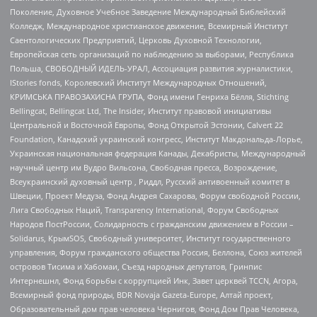
Поколение, Духовное Учебное Заведение Международный Библейский
Колледж, Международное христианское движение, Всемирный Институт
Саентологических Предприятий, Церковь Духовной Технологии,
Европейская сеть организаций по наблюдению за выборами, Республика
Польша, СВОБОДНЫЙ ИДЕЛЬ-УРАЛ, Ассоциация развития журналистики,
IStories fonds, Королевский Институт Международных Отношений,
КРИМСЬКА ПРАВОЗАХИСНА ГРУПА, Фонд имени Генриха Бёлля, Stichting
Bellingcat, Bellingcat Ltd, The Insider, Институт правовой инициативы
Центральной и Восточной Европы, Фонд Открытой Эстонии, Calvert 22
Foundation, Канадский украинский конгресс, Институт Макдональда-Лорье,
Украинская национальная федерация Канады, Декабристы, Международный
научный центр им Вудро Вильсона, Свободная пресса, Возрождение,
Всеукраинский духовный центр , Риддл, Русский антивоенный комитет в
Швеции, Проект Медуза, Фонд Андрея Сахарова, Форум свободной России,
Лига Свободных Наций, Transparеncy International, Форум Свободных
Народов ПостРоссии, Солидарность с гражданским движением в России –
Solidarus, КрымSOS, Свободный университет, Институт государственного
управления, Форум гражданского общества Россия, Беллона, Союз жителей
островов Тисима и Хабомаи, Съезд народных депутатов, Гринпис
Интернешнл, Фонд борьбы с коррупцией Инк, Завет церквей TCCN, Агора,
Всемирный фонд природы, BDR Novaja Gazeta-Europe, Алтай проект,
Образовательный дом прав человека Чернигов, Фонд Дом Прав Человека,