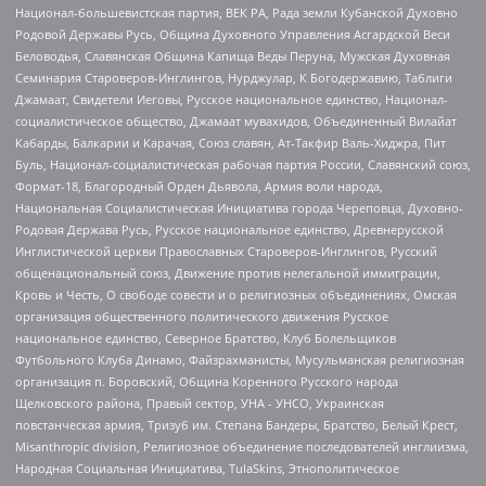
Национал-большевистская партия, ВЕК РА, Рада земли Кубанской Духовно
Родовой Державы Русь, Община Духовного Управления Асгардской Веси
Беловодья, Славянская Община Капища Веды Перуна, Мужская Духовная
Семинария Староверов-Инглингов, Нурджулар, К Богодержавию, Таблиги
Джамаат, Свидетели Иеговы, Русское национальное единство, Национал-
социалистическое общество, Джамаат мувахидов, Объединенный Вилайат
Кабарды, Балкарии и Карачая, Союз славян, Ат-Такфир Валь-Хиджра, Пит
Буль, Национал-социалистическая рабочая партия России, Славянский союз,
Формат-18, Благородный Орден Дьявола, Армия воли народа,
Национальная Социалистическая Инициатива города Череповца, Духовно-
Родовая Держава Русь, Русское национальное единство, Древнерусской
Инглистической церкви Православных Староверов-Инглингов, Русский
общенациональный союз, Движение против нелегальной иммиграции,
Кровь и Честь, О свободе совести и о религиозных объединениях, Омская
организация общественного политического движения Русское
национальное единство, Северное Братство, Клуб Болельщиков
Футбольного Клуба Динамо, Файзрахманисты, Мусульманская религиозная
организация п. Боровский, Община Коренного Русского народа
Щелковского района, Правый сектор, УНА - УНСО, Украинская
повстанческая армия, Тризуб им. Степана Бандеры, Братство, Белый Крест,
Misanthropic division, Религиозное объединение последователей инглиизма,
Народная Социальная Инициатива, TulaSkins, Этнополитическое