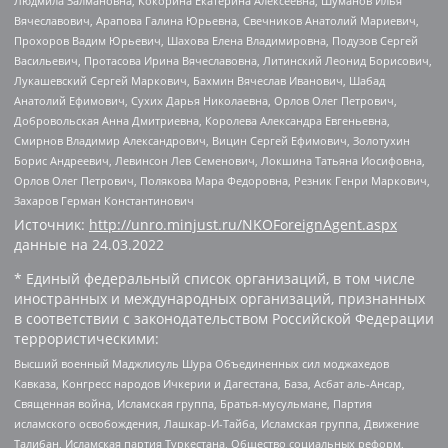
Людмила Залмановна, Кокорина Екатерина Алексеевна, Шуманов Илья
Вячеславович, Арапова Галина Юрьевна, Свечников Анатолий Мариевич,
Прохоров Вадим Юрьевич, Шахова Елена Владимировна, Подузов Сергей
Васильевич, Протасова Ирина Вячеславовна, Литинский Леонид Борисович,
Лукашевский Сергей Маркович, Бахмин Вячеслав Иванович, Шабад
Анатолий Ефимович, Сухих Дарья Николаевна, Орлов Олег Петрович,
Добровольская Анна Дмитриевна, Королева Александра Евгеньевна,
Смирнов Владимир Александрович, Вицин Сергей Ефимович, Золотухин
Борис Андреевич, Левинсон Лев Семенович, Локшина Татьяна Иосифовна,
Орлов Олег Петрович, Полякова Мара Федоровна, Резник Генри Маркович,
Захаров Герман Константинович
Источник:
http://unro.minjust.ru/NKOForeignAgent.aspx
данные на
24.03.2022
* Единый федеральный список организаций, в том числе
иностранных и международных организаций, признанных
в соответствии с законодательством Российской Федерации
террористическими:
Высший военный Маджлисуль Шура Объединенных сил моджахедов
Кавказа, Конгресс народов Ичкерии и Дагестана, База, Асбат аль-Ансар,
Священная война, Исламская группа, Братья-мусульмане, Партия
исламского освобождения, Лашкар-И-Тайба, Исламская группа, Движение
Талибан, Исламская партия Туркестана, Общество социальных реформ,