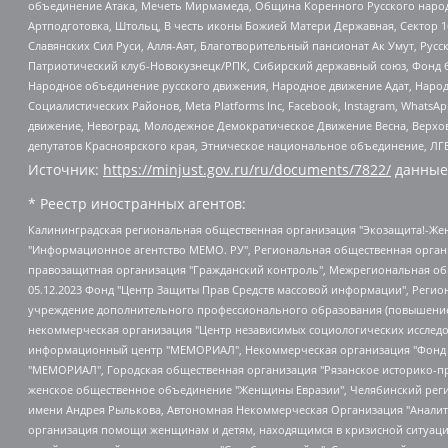
объединение Атака, Мечеть Мирмамеда, Община Коренного Русского народа
Артподготовка, Штольц, В честь иконы Божией Матери Державная, Сектор 1
Славянских Сил Руси, Алля-Аят, Благотворительный пансионат Ак Умут, Русск
Патриотический клуб-Новокузнецк/РПК, Сибирский державный союз, Фонд б
Народное объединение русского движения, Народное движение Адат, Народ
Социалистических Районов, Meta Platforms Inc, Facebook, Instagram, Wha
движение, Невоград, Молодежное Демократическое Движение Весна, Верхов
депутатов Красноярского края, Этническое национальное объединение, ЛГ
Источник:
https://minjust.gov.ru/ru/documents/7822/
данные
* Реестр иностранных агентов:
Калининградская региональная общественная организация "Экозащита!-Женсовет", Фонд содействия защите прав и свобод граждан "Общественный вердикт", Фонд "Институт Развития Свободы Информации", Частное учреждение "Информационное агентство МЕМО. РУ", Региональная общественная организация "Общественная комиссия по сохранению наследия академика Сахарова", Фонд поддержки свободы прессы, Санкт-Петербургская общественная правозащитная организация "Гражданский контроль", Межрегиональная общественная организация "Информационно-просветительский центр "Мемориал", Региональный Фонд "Центр Защиты Прав Средств Массовой Информации", с 05.12.2023 Фонд "Центр Защиты Прав Средств массовой информации", Региональная общественная благотворительная организация помощи беженцам и мигрантам "Гражданское содействие", Негосударственное образовательное учреждение дополнительного профессионального образования (повышение квалификации) специалистов "АКАДЕМИЯ ПО ПРАВАМ ЧЕЛОВЕКА", Свердловская региональная общественная организация "Сутяжник", Автономная некоммерческая организация "Центр независимых социологических исследований", Союз общественных объединений "Российский исследовательский центр по правам человека", Региональное общественное учреждение научно-информационный центр "МЕМОРИАЛ", Некоммерческая организация "Фонд защиты гласности", Автономная некоммерческая организация "Институт прав человека", Городская общественная организация "Екатеринбургское общество "МЕМОРИАЛ", Городская общественная организация "Рязанское историко-просветительское и правозащитное общество "Мемориал" (Рязанский Мемориал), Челябинский региональный орган общественной самодеятельности – женское общественное объединение "Женщины Евразии", Челябинский региональный орган общественной самодеятельности "Уральская правозащитная группа", Фонд содействия защите здоровья и социальной справедливости имени Андрея Рылькова, Автономная Некоммерческая Организация "Аналитический Центр Юрия Левады", Автономная некоммерческая организация социальной поддержки населения "Проект Апрель", Региональная общественная организация помощи женщинам и детям, находящимся в кризисной ситуации "Информационно-методический центр "Анна", Фонд содействия развитию массовых коммуникаций и правовому просвещению "Так-так-Так", Фонд содействия устойчивому развитию "Серебряная тайга", Свердловский региональный общественный фонд социальных проектов "Новое время", "Idel.Реалии", Кавказ.Реалии, Крым.Реалии, Телеканал Настоящее Время, Татаро-башкирская служба Радио Свобода (Azatliq Radiosi), Радио Свободная Европа/Радио Свобода (PCE/PC), "Сибирь.Реалии", "Фактограф", Благотворительный фонд помощи осужденным и их семьям, Автономная некоммерческая организация "Институт глобализации и социальных движений", Фонд "В защиту прав заключенных", Частное учреждение "Центр поддержки и содействия развитию средств массовой информации", Пензенский региональный общественный благотворительный фонд "Гражданский союз", "Север.Реалии", Некоммерческая организация Фонд "Правовая инициатива", Общество с ограниченной ответственностью "Радио Свободная Европа/Радио Свобода", Чешское информационное агентство "MEDIUM-ORIENT", Красноярская региональная общественная организация "Мы против СПИДа", Камалягин Денис Николаевич, Маркелов Сергей Евгеньевич, Пономарев Лев Александрович, Савицкая Людмила Алексеевна, Автоно