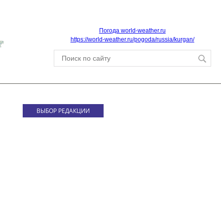
Погода world-weather.ru
https://world-weather.ru/pogoda/russia/kurgan/
ВЫБОР РЕДАКЦИИ