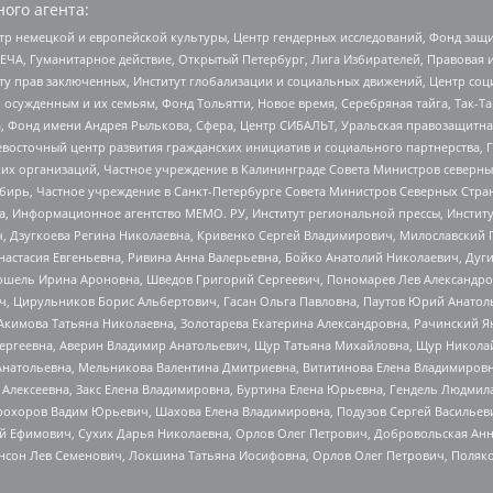
ого агента:
р немецкой и европейской культуры, Центр гендерных исследований, Фонд защи
ЧА, Гуманитарное действие, Открытый Петербург, Лига Избирателей, Правовая 
иту прав заключенных, Институт глобализации и социальных движений, Центр 
ужденным и их семьям, Фонд Тольятти, Новое время, Серебряная тайга, Так-Так-
, Фонд имени Андрея Рылькова, Сфера, Центр СИБАЛЬТ, Уральская правозащитна
невосточный центр развития гражданских инициатив и социального партнерства, 
 организаций, Частное учреждение в Калининграде Совета Министров северных 
бирь, Частное учреждение в Санкт-Петербурге Совета Министров Северных Стра
а, Информационное агентство МЕМО. РУ, Институт региональной прессы, Инсти
ч, Дзугкоева Регина Николаевна, Кривенко Сергей Владимирович, Милославски
настасия Евгеньевна, Ривина Анна Валерьевна, Бойко Анатолий Николаевич, Дуг
ошель Ирина Ароновна, Шведов Григорий Сергеевич, Пономарев Лев Александро
ч, Цирульников Борис Альбертович, Гасан Ольга Павловна, Паутов Юрий Анато
Акимова Татьяна Николаевна, Золотарева Екатерина Александровна, Рачинский Я
Сергеевна, Аверин Владимир Анатольевич, Щур Татьяна Михайловна, Щур Никола
Анатольевна, Мельникова Валентина Дмитриевна, Вититинова Елена Владимировн
 Алексеевна, Закс Елена Владимировна, Буртина Елена Юрьевна, Гендель Людмил
рохоров Вадим Юрьевич, Шахова Елена Владимировна, Подузов Сергей Васильеви
й Ефимович, Сухих Дарья Николаевна, Орлов Олег Петрович, Добровольская Анн
нсон Лев Семенович, Локшина Татьяна Иосифовна, Орлов Олег Петрович, Поляк