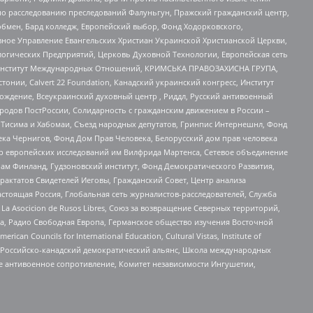
по расследованию преследований Фалуньгун, Пражский гражданский центр,
бмен, Бард колледж, Европейский выбор, Фонд Ходорковского,
ное Управление Евангельских Христиан Украинской Христианской Церкви,
огических Предприятий, Церковь Духовной Технологии, Европейская сеть
ий Институт Международных Отношений, КРИМСЬКА ПРАВОЗАХИСНА ГРУПА,
стонии, Calvert 22 Foundation, Канадский украинский конгресс, Институт
ждение, Всеукраинский духовный центр , Риддл, Русский антивоенный
ародов ПостРоссии, Солидарность с гражданским движением в России –
в Тисима и Хабомаи, Съезд народных депутатов, Гринпис Интернешнл, Фонд
ека Чернигов, Фонд Дом Прав Человека, Белорусский дом прав человека
нтр европейских исследований им Вилфрида Мартенса, Сетевое объединение
Чам Финланд, Гудзоновский институт, Фонд Демократического Развития,
актатов Свидетелей Иеговы, Гражданский Совет, Центр анализа
астоящая Россия, Глобальная сеть журналистов-расследователей, Служба
a Asocicion de Rusos Libres, Союз за возвращение Северных территорий,
еста, Радио Свободная Европа, Германское общество изучения Восточной
ouncils for International Education, Cultural Vistas, Institute of
, Российско-канадский демократический альянс, Школа международных
е антивоенное сопротивление, Комитет независимости Ингушетии,