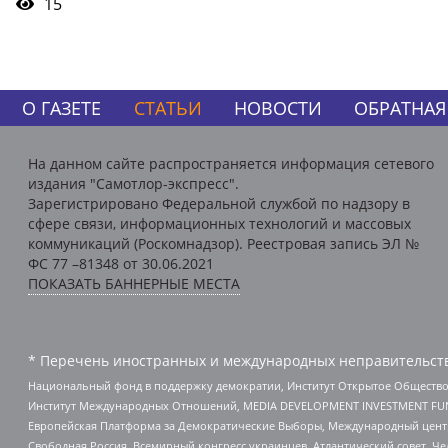
15
О ГАЗЕТЕ
СТАТЬИ
НОВОСТИ
ОБРАТНАЯ
На данном сайте распространяется информация сетевого
издания "Самотлор-экспресс".
Зарегистрировано Федеральной службой по надзору в
сфере связи, информационных технологий и массовых
коммуникаций (Роскомнадзор). Реестровая запись ЭЛ №
ФС 77 –81348 от 30.06.2021
ПОКАЗАТЬ БАННЕРНЫЕ МЕСТА
* Перечень иностранных и международных неправительств
Национальный фонд в поддержку демократии, Институт Открытое Общество
Институт Международных Отношений, MEDIA DEVELOPMENT INVESTMENT FUND,
Европейская Платформа за Демократические Выборы, Международный цент
Свободная Россия, Всемирный конгресс украинцев, Атлантический совет, Ч