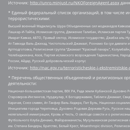
Источник:
http://unro.minjust.ru/NKOForeignAgent.aspx
данн
* Единый федеральный список организаций, в том числе и
террористическими:
Высший военный Маджлисуль Шура Объединенных сил моджахедов Кавказа, Ко
Лашкар-И-Тайба, Исламская группа, Движение Талибан, Исламская партия Т
Имарат Кавказ, АБТО, Правый сектор, Исламское государство, Джабха аль-
Ат-Тавхида Валь-Джихад, Чистопольский Джамаат, Рохнамо ба суи давлати и
Артподготовка, Религиозная группа “Джамаат “Красный пахарь”, Колумбайн
Челебиджихана, Азов, Партия исламского возрождения Таджикистана, Народ
России, Айдар, Русский добровольческий корпус
Источник:
http://nac.gov.ru/terroristicheskie-i-ekstremistskie-
* Перечень общественных объединений и религиозных орг
деятельности:
Национал-большевистская партия, ВЕК РА, Рада земли Кубанской Духовно
Староверов-Инглингов, Нурджулар, К Богодержавию, Таблиги Джамаат, Сви
Карачая, Союз славян, Ат-Такфир Валь-Хиджра, Пит Буль, Национал-социал
Инициатива города Череповца, Духовно-Родовая Держава Русь, Русское н
нелегальной иммиграции, Кровь и Честь, О свободе совести и о религиоз
Футбольного Клуба Динамо, Файзрахманисты, Мусульманская религиозная о
им. Степана Бандеры, Братство, Белый Крест, Misanthropic division, Рели