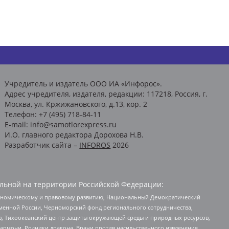
Учредитель и издатель ООО ИА «Инфорос».
Адрес учредителя, издателя, редакции: 117218, Россия, г.
Москва, ул. Кржижановского, д.13, кор. 2
Телефон: +7 (495) 718-84-11
E-mail: info@samotlorexpress.ru
И.О. главного редактора Дорохова Н.В.
Разработчик сайта –
INFOROS
2026
льной на территории Российской Федерации:
кономическому и правовому развитию, Национальный Демократический
менной России, Черноморский фонд регионального сотрудничества,
, Тихоокеанский центр защиты окружающей среды и природных ресурсов,
 Хармони, Родники дракона, Врачи против насильственного извлечения