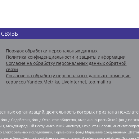
 СВЯЗЬ
Порядок обработки персональных данных
Политика конфиденциальности и защиты информации
Согласие на обработку персональных данных обратной
связи
Согласие на обработку персональных данных с помощью
сервисов Yandex.Metrika, LiveInternet, top.mail.ru
енных организаций, деятельность которых признана нежелате
 Фонд Содействия, Фонд Открытое общество, Американо-российский фонд по э
 Международный Республиканский Институт, Открытая Россия, Институт совре
р электоральных исследований, Германский фонд Маршалла Соединенных Штатов
еловек в беде, Европейский фонд за демократию, Джеймстаунский фонд, Прожект