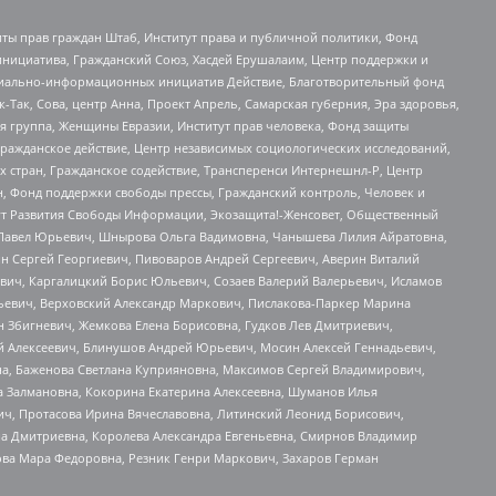
ты прав граждан Штаб, Институт права и публичной политики, Фонд
инициатива, Гражданский Союз, Хасдей Ерушалаим, Центр поддержки и
социально-информационных инициатив Действие, Благотворительный фонд
Так, Сова, центр Анна, Проект Апрель, Самарская губерния, Эра здоровья,
я группа, Женщины Евразии, Институт прав человека, Фонд защиты
Гражданское действие, Центр независимых социологических исследований,
стран, Гражданское содействие, Трансперенси Интернешнл-Р, Центр
н, Фонд поддержки свободы прессы, Гражданский контроль, Человек и
тут Развития Свободы Информации, Экозащита!-Женсовет, Общественный
й Павел Юрьевич, Шнырова Ольга Вадимовна, Чанышева Лилия Айратовна,
ин Сергей Георгиевич, Пивоваров Андрей Сергеевич, Аверин Виталий
вич, Каргалицкий Борис Юльевич, Созаев Валерий Валерьевич, Исламов
льевич, Верховский Александр Маркович, Пислакова-Паркер Марина
н Збигневич, Жемкова Елена Борисовна, Гудков Лев Дмитриевич,
й Алексеевич, Блинушов Андрей Юрьевич, Мосин Алексей Геннадьевич,
а, Баженова Светлана Куприяновна, Максимов Сергей Владимирович,
а Залмановна, Кокорина Екатерина Алексеевна, Шуманов Илья
ч, Протасова Ирина Вячеславовна, Литинский Леонид Борисович,
а Дмитриевна, Королева Александра Евгеньевна, Смирнов Владимир
ова Мара Федоровна, Резник Генри Маркович, Захаров Герман