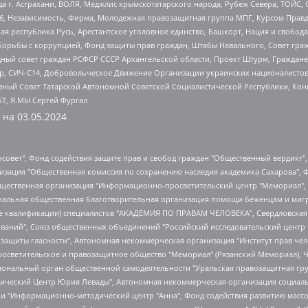
 г. Астрахани, ВОЛЯ, Меджлис крымскотатарского народа, Рубеж Севера, ТОЙС, 
6, Независимость, Фирма, Молодежная правозащитная группа МПГ, Курсом Правд
ая республика Русь, Арестантское уголовное единство, Башкорт, Нация и свобода,
орьбы с коррупцией, Фонд защиты прав граждан, Штабы Навального, Совет гражд
ный совет граждан РСФСР СССР Архангельской области, Проект Штурм, Граждане 
tsApp, СИЧ-С14, Добровольческое Движение Организации украинских националисто
ный Совет Татарской Автономной Советской Социалистической Республики, Кон
БТ, Я.МЫ Сергей Фургал
 на
03.05.2024
мная некоммерческая организация "Центр по работе с проблемой насилия "НАСИЛИЮ.НЕТ", Межрегиональный профессиональный союз работников здравоохранения "Альянс врачей", Юридическое лицо, зарегистрированное в Латвийской Республике, SIA "Medusa Project" (регистрационный номер 40103797863, дата регистрации 10.06.2014), Некоммерческая организация "Фонд по борьбе с коррупцией", Автономная некоммерческая организация "Институт права и публичной политики", Баданин Роман Сергеевич, Гликин Максим Александрович, Железнова Мария Михайловна, Лукьянова Юлия Сергеевна, Маетная Елизавета Витальевна, Маняхин Петр Борисович, Чуракова Ольга Владимировна, Ярош Юлия Петровна, Юридическое лицо "The Insider SIA", зарегистрированное в Риге, Латвийская Республика (дата регистрации 26.06.2015), являющееся администратором доменного имени интернет-издания "The Insider SIA", https://theins.ru, Постернак Алексей Евгеньевич, Рубин Михаил Аркадьевич, Анин Роман Александрович, Юридическое лицо Istories fonds, зарегистрированное в Латвийской Республике (регистрационный номер 50008295751, дата регистрации 24.02.2020), Великовский Дмитрий Александрович, Долинина Ирина Николаевна, Мароховская Алеся Алексеевна, Шлейнов Роман Юрьевич, Шмагун Олеся Валентиновна, Общество с ограниченной ответственностью "Альтаир 2021", Общество с ограниченной ответственностью "Вега 2021", Общество с ограниченной ответственностью "Главный редактор 2021", Общество с ограниченной ответственностью "Ромашки монолит", Важенков Артем Валерьевич, Ивановская областная общественная организация "Центр гендерных исследований", Гурман Юрий Альбертович, Медиапроект "ОВД-Инфо", Егоров Владимир Владимирович, Жилинский Владимир Александрович, Общество с ограниченной ответственностью "ЗП", Иванова София Юрьевна, Карезина Инна Павловна, Кильтау Екатерина Викторовна, Петров Алексей Викторович, Пискунов Сергей Евгеньевич, Смирнов Сергей Сергеевич, Тихонов Михаил Сергеевич, Общество с ограниченной ответственностью "ЖУРНАЛИСТ-ИНОСТРАННЫЙ АГЕНТ", Арапова Галина Юрьевна, Вольтская Татьяна Анатольевна, Американская компания "Mason G.E.S. Anonymous Foundation" (США), являющаяся владельцем интернет-издания https://mnews.world/, Компания "Stichting Bellingcat", зарегистрированная в Нидерландах (дата регистрации 11.07.2018), Захаров Андрей Вячеславович, Клепиковская Екатерина Дмитриевна, Общество с ограниченной ответственностью "МЕМО", Перл Роман Александрович, Симонов Евгений Алексеевич, Соловьева Елена Анатольевна, Сотников Даниил Владимирович, Сурначева Елизавета Дмитриевна, Автономная некоммерческая организация по защите прав человека и информированию населения "Якутия – Наше Мнение", Общество с ограниченной ответственностью "Москоу диджитал медиа", с 26.01.2023 Общество с ограниченной ответственностью "Чайка Белые сады", Ветошкина Валерия Валерьевна, Заговора Максим Александрович, Межрегиональное общественное движение "Российская ЛГБТ - сеть", Оленичев Максим Владимирович, Павлов Иван Юрьевич, Скворцова Елена Сергеевна, Общество с ограниченной ответственностью "Как бы инагент", Кочетков Игорь Викторович, Общество с ограниченной ответственностью "Честные выборы", Еланчик Олег Александрович, Общество с ограниченной ответственностью "Нобелевский призыв", Гималова Регина Эмилевна, Григорьев Андрей Валерьевич, Григорьева Алина Александровна, Ассоциация по содействию защите прав призывников, альтернативнослужащих и военнослужащих "Правозащитная группа "Гражданин.Армия.Право", Хисамова Регина Фаритовна, Автономная некоммерческая организация по реализации социально-правовых программ "Лилит", Дальн