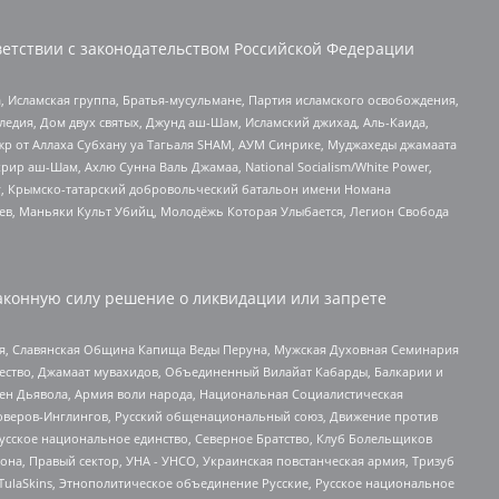
етствии с законодательством Российской Федерации
 Исламская группа, Братья-мусульмане, Партия исламского освобождения,
едия, Дом двух святых, Джунд аш-Шам, Исламский джихад, Аль-Каида,
жр от Аллаха Субхану уа Тагьаля SHAM, АУМ Синрике, Муджахеды джамаата
рир аш-Шам, Ахлю Сунна Валь Джамаа, National Socialism/White Power,
рг, Крымско-татарский добровольческий батальон имени Номана
оев, Маньяки Культ Убийц, Молодёжь Которая Улыбается, Легион Свобода
аконную силу решение о ликвидации или запрете
ья, Славянская Община Капища Веды Перуна, Мужская Духовная Семинария
щество, Джамаат мувахидов, Объединенный Вилайат Кабарды, Балкарии и
ден Дьявола, Армия воли народа, Национальная Социалистическая
роверов-Инглингов, Русский общенациональный союз, Движение против
усское национальное единство, Северное Братство, Клуб Болельщиков
а, Правый сектор, УНА - УНСО, Украинская повстанческая армия, Тризуб
 TulaSkins, Этнополитическое объединение Русские, Русское национальное