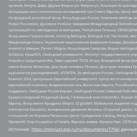
органов, Фалунь Дафа, Друзья Фалуньгун, Фалуньгун, Коалиция по рассле
Ассоциация школ политических исследований при Совете Европы, Центр ли
Оксфордский российский фонд, Фонд Будущее России, Компания свободы ин
Новое Поколение, Духовное Учебное Заведение Международный Библейский
организаций по наблюдению за выборами, Республика Польша, СВОБОДНЫЙ
Фонд имени Генриха Бёлля, Stichting Bellingcat, Bellingcat Ltd, The Inside
Макдональда-Лорье, Украинская национальная федерация Канады, Декабрис
комитет в Швеции, Проект Медуза, Фонд Андрея Сахарова, Форум свободной 
Solidarus, КрымSOS, Свободный университет, Институт государственного у
борьбы с коррупцией Инк, Завет церквей TCCN, Агора, Всемирный фонд при
имени Бориса Звозскова, Дом прав человека Тбилиси, Дом прав человека Ер
журналистов расследователей, АЛЛАТРА, За свободную Россию, Свободная Б
Комитет-2024, Центрально-Европейский университет, Центр восточноевроп
европейской политики, Академическая сеть Восточная Европа, Российский к
поддержки, Свободная Россия Берлин, Свободная Россия Северный Рейн-Вест
Крымскотатарский Ресурсный Центр, Глобальный союз IndustriALL, Russian E
Европы, Фонд имени Фридриха Эберта, XZ gGmbH, Мобильная академия поддержк
International Education, Антивоенное движение Антальи, Открытый диало
отношений им Нормана Патерсона, Центр Гражданских Свобод, Фонд Бориса
Прометей, Stop Occupation of Karelia, Вернись живым, Фридом Хаус, СОТА 
Источник:
https://minjust.gov.ru/ru/documents/7756/
данные