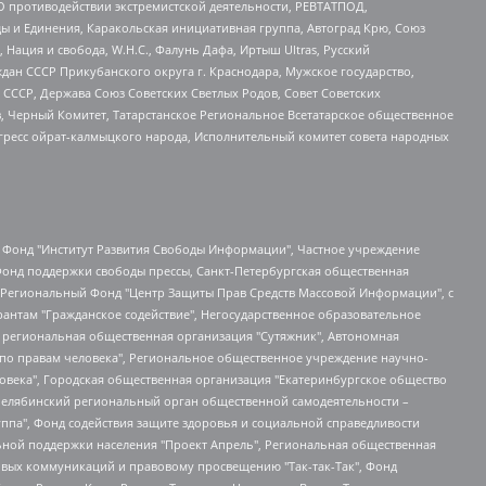
О противодействии экстремистской деятельности, РЕВТАТПОД,
ы и Единения, Каракольская инициативная группа, Автоград Крю, Союз
 Нация и свобода, W.H.С., Фалунь Дафа, Иртыш Ultras, Русский
ан СССР Прикубанского округа г. Краснодара, Мужское государство,
СССР, Держава Союз Советских Светлых Родов, Совет Советских
в, Черный Комитет, Татарстанское Региональное Всетатарское общественное
гресс ойрат-калмыцкого народа, Исполнительный комитет совета народных
евосточное общественное движение "Маяк", Санкт-Петербургская ЛГБТ-инициативная группа "Выход", Инициативная группа ЛГБТ+ "Реверс", Алексеев Андрей Викторович, Бекбулатова Таисия Львовна, Беляев Иван Михайлович, Владыкина Елена Сергеевна, Гельман Марат Александрович, Никульшина Вероника Юрьевна, Толоконникова Надежда Андреевна, Шендерович Виктор Анатольевич, Общество с ограниченной ответственностью "Данное сообщение", Общество с ограниченной ответственностью Издательский дом "Новая глава", Айнбиндер Александра Александровна, Московский комьюнити-центр для ЛГБТ+инициатив, Благотворительный фонд развития филантропии, Deutsche Welle (Германия, Kurt-Schumacher-Strasse 3, 53113 Bonn), Борзунова Мария Михайловна, Воробьев Виктор Викторович, Голубева Анна Львовна, Константинова Алла Михайловна, Малкова Ирина Владимировна, Мурадов Мурад Абдулгалимович, Осетинская Елизавета Николаевна, Понасенков Евгений Николаевич, Ганапольский Матвей Юрьевич, Киселев Евгений Алексеевич, Борухович Ирина Григорьевна, Дремин Иван Тимофеевич, Дубровский Дмитрий Викторович, Красноярская региональная общественная организация поддержки и развития альтернативных образовательных технологий и межкультурных коммуникаций "ИНТЕРРА", Маяковская Екатерина Алексеевна, Фейгин Марк Захарович, Филимонов Андрей Викторович, Дзугкоева Регина Николаевна, Доброхотов Роман Александрович, Дудь Юрий Александрович, Елкин Сергей Владимирович, Кругликов Кирилл Игоревич, Сабунаева Мария Леонидовна, Семенов Алексей Владимирович, Шаинян Карен Багратович, Шульман Екатерина Михайловна, Асафьев Артур Валерьевич, Вахштайн Виктор Семенович, Венедиктов Алексей Алексеевич, Лушникова Екатерина Евгеньевна, Волков Леонид Михайлович, Невзоров Александр Глебович, Пархоменко Сергей Борисович, Сироткин Ярослав Николаевич, Кара-Мурза Владимир Владимирович, Баранова Наталья Владимировна, Гозман Леонид Яковлевич, Кагарлицкий Борис Юльевич, Климарев Михаил Валерьевич, Милов Владимир Станиславович, Автономная некоммерческая организация Краснодарский центр современного искусства "Типография", Моргенштерн Алишер Тагирович, Соболь Любовь Эдуардовна, Общество с ограниченной ответственностью "ЛИЗА НОРМ", Каспаров Гарри Кимович, Ходорковский Михаил Борисович, Общество с ограниченной ответственностью "Апрельские тезисы", Данилович Ирина Брониславовна, Кашин Олег Владимирович, Петров Николай Владимирович, Пивоваров Алексей Владимирович, Соколов Михаил Владимирович, Цветкова Юлия Владимировна, Чичваркин Евгений Александрович, Комитет против пыток/Команда против пыток, Общество с ограниченной ответственностью "Первый научный", Общество с ограниченной ответственностью "Вертолет и ко", Белоцерковская Вероника Борисовна, Кац Максим Евгеньевич, Лазарева Татьяна Юрьевна, Шаведдинов Руслан Табризович, Яшин Илья Валерьевич, Общество с ограниченной ответственностью "Иноагент ААВ", Алешковский Дмитрий Петрович, Альбац Евгения Марковна, Быков Дмитрий Львович, Галямина Юлия Евгеньевна, Лойко Сергей Леонидович, Мартынов Кирилл Константинович, Медведев Сергей Александрович, Крашенинников Федор Геннадиевич, Гордеева Катерина Вл