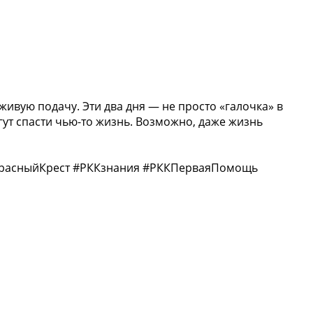
живую подачу. Эти два дня — не просто «галочка» в
ут спасти чью-то жизнь. Возможно, даже жизнь
КрасныйКрест #РККзнания #РККПерваяПомощь