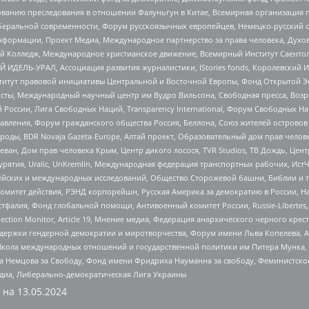
дованию преследования в отношении Фалуньгун в Китае, Всемирная организация 
беральной современности, Форум русскоязычных европейцев, Немецко-русский о
формации, Проект Медиа, Международное партнерство за права человека, Духов
 Колледж, Международное христианское движение, Всемирный Институт Саентол
 ИДЕЛЬ-УРАЛ, Ассоциация развития журналистики, IStories fonds, Королевск
r, Институт правовой инициативы Центральной и Восточной Европы, Фонд Открытой Э
ты, Международный научный центр им Вудро Вильсона, Свободная пресса, Возро
России, Лига Свободных Наций, Transparеncy International, Форум Свободных Н
правления, Форум гражданского общества Россия, Беллона, Союз жителей острово
роды, BDR Novaja Gazeta-Europe, Алтай проект, Образовательный дом прав челов
еван, Дом прав человека Крым, Центр дикого лосося, TVR Studios, ТВ Дождь, Це
урятия, Uralic, UnKremlin, Международная федерация транспортных рабочих, Ист
ейских и международных исследований, Общество Сторожевой башни, Библии и тр
омитет действия, РЭНД корпорейшн, Русская Америка за демократию в России, Н
фалия, Фонд глобальной помощи, Антивоенный комитет России, Russie-Libertes, L
lection Monitor, Article 19, Мнение медиа, Федерация анархического черного кр
и гендерной демократии и миротворчества, Форум имени Льва Копелева, American C
г, Школа международных отношений и государственной политики им Питера Мунка
 Немцова за Свободу, Фонд имени Фридриха Науманна за свободу, Феминистско
медиа, Либерально-демократическая Лига Украины
 на
13.05.2024