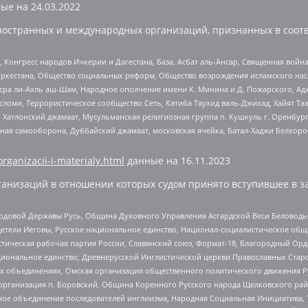
ые на
24.03.2022
ностранных и международных организаций, признанных в соотв
нгресс народов Ичкерии и Дагестана, База, Асбат аль-Ансар, Священная война,
уркестана, Общество социальных реформ, Общество возрождения исламского насл
Нусра ли-Ахль аш-Шам, Народное ополчение имени К. Минина и Д. Пожарского, Ад
сломи, Террористическое сообщество Сеть, Катиба Таухид валь-Джихад, Хайят Тах
, Хатлонский джамаат, Мусульманская религиозная группа п. Кушкуль г. Оренбу
ная самооборона, Дуббайский джамаат, московская ячейка, Батал-Хаджи Белхор
organizacii-i-materialy.html
данные на
16.11.2023
анизаций в отношении которых судом принято вступившее в з
 Родовой Державы Русь, Община Духовного Управления Асгардской Веси Беловод
детели Иеговы, Русское национальное единство, Национал-социалистическое об
истическая рабочая партия России, Славянский союз, Формат-18, Благородный Ор
ациональное единство, Древнерусской Инглистической церкви Православных Ста
ных объединениях, Омская организация общественного политического движения Р
рганизация п. Боровский, Община Коренного Русского народа Щелковского район
гиозное объединение последователей инглиизма, Народная Социальная Инициатива,