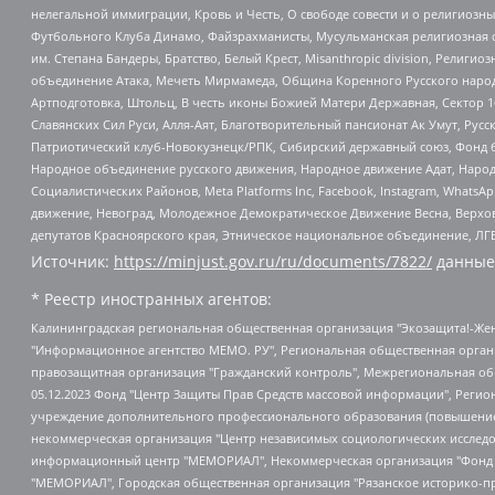
нелегальной иммиграции, Кровь и Честь, О свободе совести и о религиоз
Футбольного Клуба Динамо, Файзрахманисты, Мусульманская религиозная о
им. Степана Бандеры, Братство, Белый Крест, Misanthropic division, Рели
объединение Атака, Мечеть Мирмамеда, Община Коренного Русского народа
Артподготовка, Штольц, В честь иконы Божией Матери Державная, Сектор 1
Славянских Сил Руси, Алля-Аят, Благотворительный пансионат Ак Умут, Русск
Патриотический клуб-Новокузнецк/РПК, Сибирский державный союз, Фонд б
Народное объединение русского движения, Народное движение Адат, Народ
Социалистических Районов, Meta Platforms Inc, Facebook, Instagram, Wha
движение, Невоград, Молодежное Демократическое Движение Весна, Верхов
депутатов Красноярского края, Этническое национальное объединение, ЛГ
Источник:
https://minjust.gov.ru/ru/documents/7822/
данные
* Реестр иностранных агентов:
Калининградская региональная общественная организация "Экозащита!-Женсовет", Фонд содействия защите прав и свобод граждан "Общественный вердикт", Фонд "Институт Развития Свободы Информации", Частное учреждение "Информационное агентство МЕМО. РУ", Региональная общественная организация "Общественная комиссия по сохранению наследия академика Сахарова", Фонд поддержки свободы прессы, Санкт-Петербургская общественная правозащитная организация "Гражданский контроль", Межрегиональная общественная организация "Информационно-просветительский центр "Мемориал", Региональный Фонд "Центр Защиты Прав Средств Массовой Информации", с 05.12.2023 Фонд "Центр Защиты Прав Средств массовой информации", Региональная общественная благотворительная организация помощи беженцам и мигрантам "Гражданское содействие", Негосударственное образовательное учреждение дополнительного профессионального образования (повышение квалификации) специалистов "АКАДЕМИЯ ПО ПРАВАМ ЧЕЛОВЕКА", Свердловская региональная общественная организация "Сутяжник", Автономная некоммерческая организация "Центр независимых социологических исследований", Союз общественных объединений "Российский исследовательский центр по правам человека", Региональное общественное учреждение научно-информационный центр "МЕМОРИАЛ", Некоммерческая организация "Фонд защиты гласности", Автономная некоммерческая организация "Институт прав человека", Городская общественная организация "Екатеринбургское общество "МЕМОРИАЛ", Городская общественная организация "Рязанское историко-просветительское и правозащитное общество "Мемориал" (Рязанский Мемориал), Челябинский региональный орган общественной самодеятельности – женское общественное объединение "Женщины Евразии", Челябинский региональный орган общественной самодеятельности "Уральская правозащитная группа", Фонд содействия защите здоровья и социальной справедливости имени Андрея Рылькова, Автономная Некоммерческая Организация "Аналитический Центр Юрия Левады", Автономная некоммерческая организация социальной поддержки населения "Проект Апрель", Региональная общественная организация помощи женщинам и детям, находящимся в кризисной ситуации "Информационно-методический центр "Анна", Фонд содействия развитию массовых коммуникаций и правовому просвещению "Так-так-Так", Фонд содействия устойчивому развитию "Серебряная тайга", Свердловский региональный общественный фонд социальных проектов "Новое время", "Idel.Реалии", Кавказ.Реалии, Крым.Реалии, Телеканал Настоящее Время, Татаро-башкирская служба Радио Свобода (Azatliq Radiosi), Радио Свободная Европа/Радио Свобода (PCE/PC), "Сибирь.Реалии", "Фактограф", Благотворительный фонд помощи осужденным и их семьям, Автономная некоммерческая организация "Институт глобализации и социальных движений", Фонд "В защиту прав заключенных", Частное учреждение "Центр поддержки и содействия развитию средств массовой информации", Пензенский региональный общественный благотворительный фонд "Гражданский союз", "Север.Реалии", Некоммерческая организация Фонд "Правовая инициатива", Общество с ограниченной ответственностью "Радио Свободная Европа/Радио Свобода", Чешское информационное агентство "MEDIUM-ORIENT", Красноярская региональная общественная организация "Мы против СПИДа", Камалягин Денис Николаевич, Маркелов Сергей Евгеньевич, Пономарев Лев Александрович, Савицкая Людмила Алексеевна, Автоно