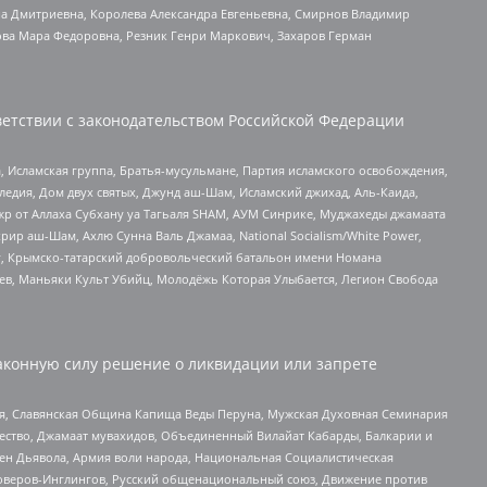
а Дмитриевна, Королева Александра Евгеньевна, Смирнов Владимир
ова Мара Федоровна, Резник Генри Маркович, Захаров Герман
етствии с законодательством Российской Федерации
 Исламская группа, Братья-мусульмане, Партия исламского освобождения,
едия, Дом двух святых, Джунд аш-Шам, Исламский джихад, Аль-Каида,
жр от Аллаха Субхану уа Тагьаля SHAM, АУМ Синрике, Муджахеды джамаата
рир аш-Шам, Ахлю Сунна Валь Джамаа, National Socialism/White Power,
рг, Крымско-татарский добровольческий батальон имени Номана
оев, Маньяки Культ Убийц, Молодёжь Которая Улыбается, Легион Свобода
аконную силу решение о ликвидации или запрете
ья, Славянская Община Капища Веды Перуна, Мужская Духовная Семинария
щество, Джамаат мувахидов, Объединенный Вилайат Кабарды, Балкарии и
ден Дьявола, Армия воли народа, Национальная Социалистическая
роверов-Инглингов, Русский общенациональный союз, Движение против