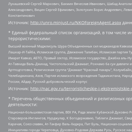
Лукашевский Сергей Маркович, Бахмин Вячеслав Иванович, Шабад Анатоли
Александрович, Вицин Сергей Ефимович, Золотухин Борис Андреевич, Леви
Константинович
Источник:
http://unro.minjust.ru/NKOForeignAgent.aspx
данн
* Единый федеральный список организаций, в том числе и
террористическими:
Высший военный Маджлисуль Шура Объединенных сил моджахедов Кавказа, Ко
Лашкар-И-Тайба, Исламская группа, Движение Талибан, Исламская партия Т
Имарат Кавказ, АБТО, Правый сектор, Исламское государство, Джабха аль-
Ат-Тавхида Валь-Джихад, Чистопольский Джамаат, Рохнамо ба суи давлати и
Артподготовка, Религиозная группа “Джамаат “Красный пахарь”, Колумбайн
Челебиджихана, Азов, Партия исламского возрождения Таджикистана, Народ
России, Айдар, Русский добровольческий корпус
Источник:
http://nac.gov.ru/terroristicheskie-i-ekstremistskie-
* Перечень общественных объединений и религиозных орг
деятельности:
Национал-большевистская партия, ВЕК РА, Рада земли Кубанской Духовно
Староверов-Инглингов, Нурджулар, К Богодержавию, Таблиги Джамаат, Сви
Карачая, Союз славян, Ат-Такфир Валь-Хиджра, Пит Буль, Национал-социал
Инициатива города Череповца, Духовно-Родовая Держава Русь, Русское н