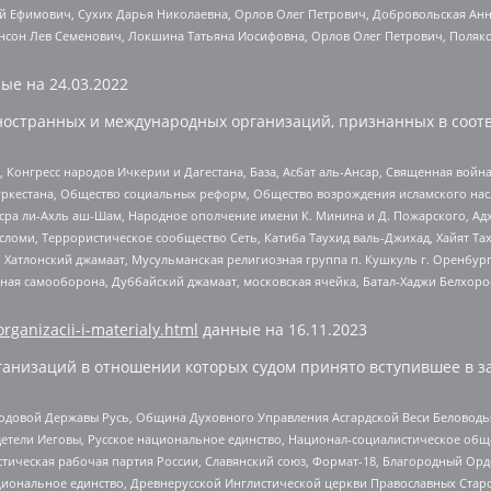
й Ефимович, Сухих Дарья Николаевна, Орлов Олег Петрович, Добровольская Анн
нсон Лев Семенович, Локшина Татьяна Иосифовна, Орлов Олег Петрович, Поляк
ые на
24.03.2022
ностранных и международных организаций, признанных в соотв
нгресс народов Ичкерии и Дагестана, База, Асбат аль-Ансар, Священная война,
уркестана, Общество социальных реформ, Общество возрождения исламского насл
Нусра ли-Ахль аш-Шам, Народное ополчение имени К. Минина и Д. Пожарского, Ад
сломи, Террористическое сообщество Сеть, Катиба Таухид валь-Джихад, Хайят Тах
, Хатлонский джамаат, Мусульманская религиозная группа п. Кушкуль г. Оренбу
ная самооборона, Дуббайский джамаат, московская ячейка, Батал-Хаджи Белхор
organizacii-i-materialy.html
данные на
16.11.2023
анизаций в отношении которых судом принято вступившее в з
 Родовой Державы Русь, Община Духовного Управления Асгардской Веси Беловод
детели Иеговы, Русское национальное единство, Национал-социалистическое об
истическая рабочая партия России, Славянский союз, Формат-18, Благородный Ор
ациональное единство, Древнерусской Инглистической церкви Православных Ста