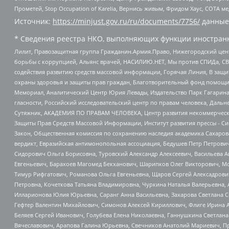
Прометей, Stop Occupation of Karelia, Вернись живым, Фридом Хаус, СОТА 
Источник:
https://minjust.gov.ru/ru/documents/7756/
данные
* Сведения реестра НКО, выполняющих функции иностранн
Лилит, Правозащитная группа Гражданин.Армия.Право, Нижегородский цент
борьбы с коррупцией, Альянс врачей, НАСИЛИЮ.НЕТ, Мы против СПИДа, СВЕ
содействия развитию средств массовой информации, Горячая Линия, В защ
охраны здоровья и защиты прав граждан, Благотворительный фонд помощи ос
Мемориал, Аналитический Центр Юрия Левады, Издательство Парк Гагарина
гласности, Российский исследовательский центр по правам человека, Даль
Сутяжник, АКАДЕМИЯ ПО ПРАВАМ ЧЕЛОВЕКА, Центр развития некоммерческих
Защиты Прав Средств Массовой Информации, Институт развития прессы - Си
Закон, Общественная комиссия по сохранению наследия академика Сахаров
вердикт, Евразийская антимонопольная ассоциация, Бедушев Петр Петрови
Сидорович Ольга Борисовна, Туровский Александр Алексеевич, Васильева А
Евгеньевич, Барахоев Магомед Бекханович, Шарипков Олег Викторович, М
Тимур Рифгатович, Романова Ольга Евгеньевна, Щаров Сергей Алексадрови
Петровна, Кочеткова Татьяна Владимировна, Чуркина Наталья Валерьевна, 
Илларионова Юлия Юрьевна, Саранг Анна Васильевна, Захарова Светлана 
Гефтер Валентин Михайлович, Симонов Алексей Кириллович, Флиге Ирина 
Беляев Сергей Иванович, Голубева Елена Николаевна, Ганнушкина Светлана
Вячеславович, Арапова Галина Юрьевна, Свечников Анатолий Мариевич, П