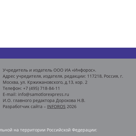
Учредитель и издатель ООО ИА «Инфорос».
Адрес учредителя, издателя, редакции: 117218, Россия, г.
Москва, ул. Кржижановского, д.13, кор. 2
Телефон: +7 (495) 718-84-11
E-mail: info@samotlorexpress.ru
И.О. главного редактора Дорохова Н.В.
Разработчик сайта –
INFOROS
2026
льной на территории Российской Федерации: