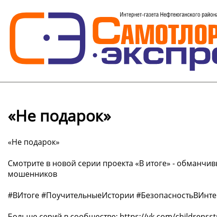
«Не подарок»
«Не подарок»
Смотрите в новой серии проекта «В итоге» - обманчив
мошенников
#ВИтоге #ПоучительныеИстории #БезопасностьВИнт
Больше серий в сообществе: https://vk.com/childrenss