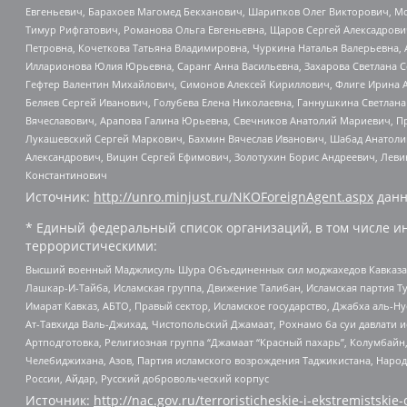
Евгеньевич, Барахоев Магомед Бекханович, Шарипков Олег Викторович, М
Тимур Рифгатович, Романова Ольга Евгеньевна, Щаров Сергей Алексадрови
Петровна, Кочеткова Татьяна Владимировна, Чуркина Наталья Валерьевна, 
Илларионова Юлия Юрьевна, Саранг Анна Васильевна, Захарова Светлана 
Гефтер Валентин Михайлович, Симонов Алексей Кириллович, Флиге Ирина 
Беляев Сергей Иванович, Голубева Елена Николаевна, Ганнушкина Светлана
Вячеславович, Арапова Галина Юрьевна, Свечников Анатолий Мариевич, П
Лукашевский Сергей Маркович, Бахмин Вячеслав Иванович, Шабад Анатоли
Александрович, Вицин Сергей Ефимович, Золотухин Борис Андреевич, Леви
Константинович
Источник:
http://unro.minjust.ru/NKOForeignAgent.aspx
данн
* Единый федеральный список организаций, в том числе и
террористическими:
Высший военный Маджлисуль Шура Объединенных сил моджахедов Кавказа, Ко
Лашкар-И-Тайба, Исламская группа, Движение Талибан, Исламская партия Т
Имарат Кавказ, АБТО, Правый сектор, Исламское государство, Джабха аль-
Ат-Тавхида Валь-Джихад, Чистопольский Джамаат, Рохнамо ба суи давлати и
Артподготовка, Религиозная группа “Джамаат “Красный пахарь”, Колумбайн
Челебиджихана, Азов, Партия исламского возрождения Таджикистана, Народ
России, Айдар, Русский добровольческий корпус
Источник:
http://nac.gov.ru/terroristicheskie-i-ekstremistskie-