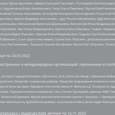
ошель Ирина Ароновна, Шведов Григорий Сергеевич, Пономарев Лев Александро
ч, Цирульников Борис Альбертович, Гасан Ольга Павловна, Паутов Юрий Анато
Акимова Татьяна Николаевна, Золотарева Екатерина Александровна, Рачинский Я
Сергеевна, Аверин Владимир Анатольевич, Щур Татьяна Михайловна, Щур Никола
Анатольевна, Мельникова Валентина Дмитриевна, Вититинова Елена Владимировн
 Алексеевна, Закс Елена Владимировна, Буртина Елена Юрьевна, Гендель Людмил
рохоров Вадим Юрьевич, Шахова Елена Владимировна, Подузов Сергей Васильеви
й Ефимович, Сухих Дарья Николаевна, Орлов Олег Петрович, Добровольская Анн
нсон Лев Семенович, Локшина Татьяна Иосифовна, Орлов Олег Петрович, Поляк
ые на
24.03.2022
ностранных и международных организаций, признанных в соотв
нгресс народов Ичкерии и Дагестана, База, Асбат аль-Ансар, Священная война,
уркестана, Общество социальных реформ, Общество возрождения исламского насл
Нусра ли-Ахль аш-Шам, Народное ополчение имени К. Минина и Д. Пожарского, Ад
сломи, Террористическое сообщество Сеть, Катиба Таухид валь-Джихад, Хайят Тах
, Хатлонский джамаат, Мусульманская религиозная группа п. Кушкуль г. Оренбу
ная самооборона, Дуббайский джамаат, московская ячейка, Батал-Хаджи Белхор
organizacii-i-materialy.html
данные на
16.11.2023