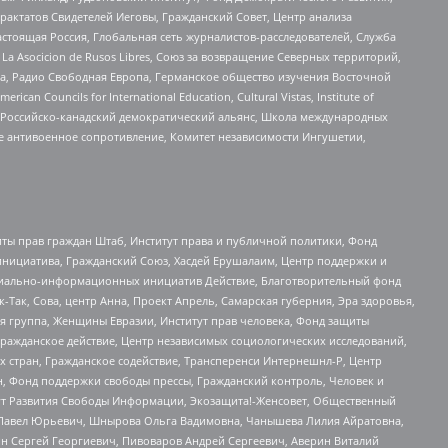
актатов Свидетелей Иеговы, Гражданский Совет, Центр анализа
астоящая Россия, Глобальная сеть журналистов-расследователей, Служба
a Asocicion de Rusos Libres, Союз за возвращение Северных территорий,
еста, Радио Свободная Европа, Германское общество изучения Восточной
ouncils for International Education, Cultural Vistas, Institute of
, Российско-канадский демократический альянс, Школа международных
е антивоенное сопротивление, Комитет независимости Ингушетии,
ты прав граждан Штаб, Институт права и публичной политики, Фонд
инициатива, Гражданский Союз, Хасдей Ерушалаим, Центр поддержки и
социально-информационных инициатив Действие, Благотворительный фонд
Так, Сова, центр Анна, Проект Апрель, Самарская губерния, Эра здоровья,
я группа, Женщины Евразии, Институт прав человека, Фонд защиты
Гражданское действие, Центр независимых социологических исследований,
стран, Гражданское содействие, Трансперенси Интернешнл-Р, Центр
н, Фонд поддержки свободы прессы, Гражданский контроль, Человек и
тут Развития Свободы Информации, Экозащита!-Женсовет, Общественный
й Павел Юрьевич, Шнырова Ольга Вадимовна, Чанышева Лилия Айратовна,
ин Сергей Георгиевич, Пивоваров Андрей Сергеевич, Аверин Виталий