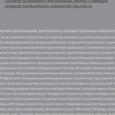
Согласие на обработку персональных данных с помощью
сервисов Yandex.Metrika, LiveInternet, top.mail.ru
енных организаций, деятельность которых признана нежелате
 Фонд Содействия, Фонд Открытое общество, Американо-российский фонд по э
 Международный Республиканский Институт, Открытая Россия, Институт совре
р электоральных исследований, Германский фонд Маршалла Соединенных Штатов
еловек в беде, Европейский фонд за демократию, Джеймстаунский фонд, Прожект
дованию преследования в отношении Фалуньгун в Китае, Всемирная организация 
беральной современности, Форум русскоязычных европейцев, Немецко-русский о
формации, Проект Медиа, Международное партнерство за права человека, Духов
 Колледж, Международное христианское движение, Всемирный Институт Саентол
 ИДЕЛЬ-УРАЛ, Ассоциация развития журналистики, IStories fonds, Королевск
r, Институт правовой инициативы Центральной и Восточной Европы, Фонд Открытой Э
ты, Международный научный центр им Вудро Вильсона, Свободная пресса, Возро
России, Лига Свободных Наций, Transparеncy International, Форум Свободных Н
правления, Форум гражданского общества Россия, Беллона, Союз жителей острово
роды, BDR Novaja Gazeta-Europe, Алтай проект, Образовательный дом прав челов
еван, Дом прав человека Крым, Центр дикого лосося, TVR Studios, ТВ Дождь, Це
урятия, Uralic, UnKremlin, Международная федерация транспортных рабочих, Ист