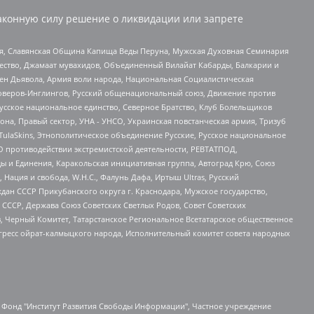
аконную силу решение о ликвидации или запрете
ья, Славянская Община Капища Веды Перуна, Мужская Духовная Семинария
щество, Джамаат мувахидов, Объединенный Вилайат Кабарды, Балкарии и
ден Дьявола, Армия воли народа, Национальная Социалистическая
роверов-Инглингов, Русский общенациональный союз, Движение против
усское национальное единство, Северное Братство, Клуб Болельщиков
а, Правый сектор, УНА - УНСО, Украинская повстанческая армия, Тризуб
 TulaSkins, Этнополитическое объединение Русские, Русское национальное
О противодействии экстремистской деятельности, РЕВТАТПОД,
ы и Единения, Каракольская инициативная группа, Автоград Крю, Союз
 Нация и свобода, W.H.С., Фалунь Дафа, Иртыш Ultras, Русский
ан СССР Прикубанского округа г. Краснодара, Мужское государство,
СССР, Держава Союз Советских Светлых Родов, Совет Советских
в, Черный Комитет, Татарстанское Региональное Всетатарское общественное
гресс ойрат-калмыцкого народа, Исполнительный комитет совета народных
евосточное общественное движение "Маяк", Санкт-Петербургская ЛГБТ-инициативная группа "Выход", Инициативная группа ЛГБТ+ "Реверс", Алексеев Андрей Викторович, Бекбулатова Таисия Львовна, Беляев Иван Михайлович, Владыкина Елена Сергеевна, Гельман Марат Александрович, Никульшина Вероника Юрьевна, Толоконникова Надежда Андреевна, Шендерович Виктор Анатольевич, Общество с ограниченной ответственностью "Данное сообщение", Общество с ограниченной ответственностью Издательский дом "Новая глава", Айнбиндер Александра Александровна, Московский комьюнити-центр для ЛГБТ+инициатив, Благотворительный фонд развития филантропии, Deutsche Welle (Германия, Kurt-Schumacher-Strasse 3, 53113 Bonn), Борзунова Мария Михайловна, Воробьев Виктор Викторович, Голубева Анна Львовна, Константинова Алла Михайловна, Малкова Ирина Владимировна, Мурадов Мурад Абдулгалимович, Осетинская Елизавета Николаевна, Понасенков Евгений Николаевич, Ганапольский Матвей Юрьевич, Киселев Евгений Алексеевич, Борухович Ирина Григорьевна, Дремин Иван Тимофеевич, Дубровский Дмитрий Викторович, Красноярская региональная общественная организация поддержки и развития альтернативных образовательных технологий и межкультурных коммуникаций "ИНТЕРРА", Маяковская Екатерина Алексеевна, Фейгин Марк Захарович, Филимонов Андрей Викторович, Дзугкоева Регина Николаевна, Доброхотов Роман Александрович, Дудь Юрий Александрович, Елкин Сергей Владимирович, Кругликов Кирилл Игоревич, Сабунаева Мария Леонидовна, Семенов Алексей Владимирович, Шаинян Карен Багратович, Шульман Екатерина Михайловна, Асафьев Артур Валерьевич, Вахштайн Виктор Семенович, Венедиктов Алексей Алексеевич, Лушникова Екатерина Евгеньевна, Волков Леонид Михайлович, Невзоров Александр Глебович, Пархоменко Сергей Борисович, Сироткин Ярослав Николаевич, Кара-Мурза Владимир Владимирович, Баранова Наталья Владимировна, Гозман Леонид Яковлевич, Кагарлицкий Борис Юльевич, Климарев Михаил Валерьевич, Милов Владимир Станиславович, Автономная некоммерческая организация Краснодарский центр современного искусства "Типография", Моргенштерн Алишер Тагирович, Соболь Любовь Эдуардовна, Общество с ограниченной ответственностью "ЛИЗА НОРМ", Каспаров Гарри Кимович, Ходорковский Михаил Борисович, Общество с ограниченной ответственностью "Апрельские тезисы", Данилович Ирина Брониславовна, Кашин Олег Владимирович, Петров Николай Владимирович, Пивоваров Алексей Владимирович, Соколов Михаил Владимирович, Цветкова Юлия Владимировна, Чичваркин Евгений Александрович, Комитет против пыток/Команда против пыток, Общество с ограниченной ответственностью "Первый научный", Общество с ограниченной ответственностью "Вертолет и ко", Белоцерковская Вероника Борисовна, Кац Максим Евгеньевич, Лазарева Татьяна Юрьевна, Шаведдинов Руслан Табризович, Яшин Илья Валерьевич, Общество с ограниченной ответственностью "Иноагент ААВ", Алешковский Дмитрий Петрович, Альбац Евгения Марковна, Быков Дмитрий Львович, Галямина Юлия Евгеньевна, Лойко Сергей Леонидович, Мартынов Кирилл Константинович, Медведев Сергей Александрович, Крашенинников Федор Геннадиевич, Гордеева Катерина Вл