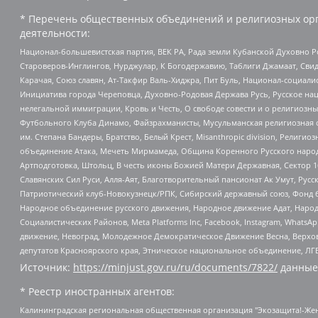
* Перечень общественных объединений и религиозных орг
деятельности:
Национал-большевистская партия, ВЕК РА, Рада земли Кубанской Духовно
Староверов-Инглингов, Нурджулар, К Богодержавию, Таблиги Джамаат, Сви
Карачая, Союз славян, Ат-Такфир Валь-Хиджра, Пит Буль, Национал-социал
Инициатива города Череповца, Духовно-Родовая Держава Русь, Русское н
нелегальной иммиграции, Кровь и Честь, О свободе совести и о религиоз
Футбольного Клуба Динамо, Файзрахманисты, Мусульманская религиозная о
им. Степана Бандеры, Братство, Белый Крест, Misanthropic division, Рели
объединение Атака, Мечеть Мирмамеда, Община Коренного Русского народа
Артподготовка, Штольц, В честь иконы Божией Матери Державная, Сектор 1
Славянских Сил Руси, Алля-Аят, Благотворительный пансионат Ак Умут, Русск
Патриотический клуб-Новокузнецк/РПК, Сибирский державный союз, Фонд б
Народное объединение русского движения, Народное движение Адат, Народ
Социалистических Районов, Meta Platforms Inc, Facebook, Instagram, Wha
движение, Невоград, Молодежное Демократическое Движение Весна, Верхов
депутатов Красноярского края, Этническое национальное объединение, ЛГ
Источник:
https://minjust.gov.ru/ru/documents/7822/
данные
* Реестр иностранных агентов:
Калининградская региональная общественная организация "Экозащита!-Женсовет", Фонд содействия защите прав и свобод граждан "Общественный вердикт", Фонд "Институт Развития Свободы Информации", Частное учреждение "Информационное агентство МЕМО. РУ", Региональная общественная организация "Общественная комиссия по сохранению наследия академика Сахарова", Фонд поддержки свободы прессы, Санкт-Петербургская общественная правозащитная организация "Гражданский контроль", Межрегиональная общественная организация "Информационно-просветительский центр "Мемориал", Региональный Фонд "Центр Защиты Прав Средств Массовой Информации", с 05.12.2023 Фонд "Центр Защиты Прав Средств массовой информации", Региональная общественная благотворительная организация помощи беженцам и мигрантам "Гражданское содействие", Негосударственное образовательное учреждение дополнительного профессионального образования (повышение квалификации) специалистов "АКАДЕМИЯ ПО ПРАВАМ ЧЕЛОВЕКА", Свердловская региональная общественная организация "Сутяжник", Автономная некоммерческая организация "Центр независимых социологических исследований", Союз общественных объединений "Российский исследовательский центр по правам человека", Региональное общественное учреждение научно-информационный центр "МЕМОРИАЛ", Некоммерческая организация "Фонд защиты гласности", Автономная некоммерческая организация "Институт прав человека", Городская общественная организация "Екатеринбургское общество "МЕМОРИАЛ", Городская общественная организация "Рязанское историко-просветительское и правозащитное общество "Мемориал" (Рязанский Мемориал), Челябинский региональный орган общественной самодеятельности – женское общественное объединение "Женщины Евразии", Челябинский региональный орган общественной самодеятельности "Уральская правозащитная группа", Фонд содействия защите здоровья и социальной справедливости имени Андрея Рылькова, Автономная Некоммерческая Организация "Аналитический Центр Юрия Левады", Автономная некоммерческая организация социальной поддержки населения "Проект Апрель", Региональная общественная организация помощи женщинам и детям, находящимся в кризисной ситуации "Информационно-методический центр "Анна", Фонд содействия развитию массовых коммуникаций и правовому просвещению "Так-так-Так", Фонд содействия устойчивому развитию "Серебряная тайга", Свердловский региональный общественный фонд социальных проектов "Новое время", "Idel.Реалии", Кавказ.Реалии, Крым.Реалии, Телеканал Настоящее Время, Татаро-башкирская служба Радио Свобода (Azatliq Radiosi), Радио Свободная Европа/Радио Свобода (PCE/PC), "Сибирь.Реалии", "Фактограф", Благотворительный фонд помощи осужденным и их семьям, Автономная некоммерческая организация "Институт глобализации и социальных движений", Фонд "В защиту прав заключенных", Частное учреждение "Центр поддержки и содействия развитию средств массовой информации", Пензенский региональный общественный благотворительный фонд "Гражданский союз", "Север.Реалии", Некоммерческая организация Фонд "Правовая инициатива", Общество с ограниченной ответственностью "Радио Свободная Европа/Радио Свобода", Чешское информационное агентство "MEDIUM-ORIENT", Красноярская региональная общественная организация "Мы против СПИДа", Камалягин Денис Николаевич, Маркелов Сергей Евгеньевич, Пономарев Лев Александрович, Савицкая Людмила Алексеевна, Автоно