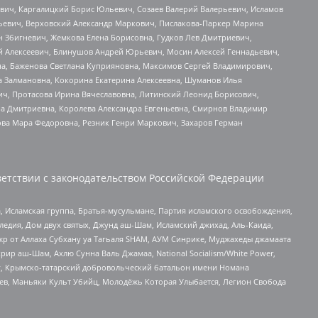
вич, Каргалицкий Борис Юльевич, Созаев Валерий Валерьевич, Исламов
льевич, Верховский Александр Маркович, Пислакова-Паркер Марина
н Збигневич, Жемкова Елена Борисовна, Гудков Лев Дмитриевич,
й Алексеевич, Блинушов Андрей Юрьевич, Мосин Алексей Геннадьевич,
а, Баженова Светлана Куприяновна, Максимов Сергей Владимирович,
а Залмановна, Кокорина Екатерина Алексеевна, Шуманов Илья
ч, Протасова Ирина Вячеславовна, Литинский Леонид Борисович,
а Дмитриевна, Королева Александра Евгеньевна, Смирнов Владимир
ова Мара Федоровна, Резник Генри Маркович, Захаров Герман
етствии с законодательством Российской Федерации
 Исламская группа, Братья-мусульмане, Партия исламского освобождения,
едия, Дом двух святых, Джунд аш-Шам, Исламский джихад, Аль-Каида,
жр от Аллаха Субхану уа Тагьаля SHAM, АУМ Синрике, Муджахеды джамаата
рир аш-Шам, Ахлю Сунна Валь Джамаа, National Socialism/White Power,
рг, Крымско-татарский добровольческий батальон имени Номана
оев, Маньяки Культ Убийц, Молодёжь Которая Улыбается, Легион Свобода