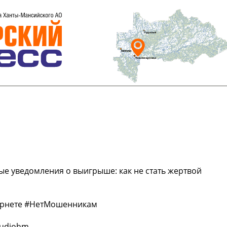
ые уведомления о выигрыше: как не стать жертвой
ернете #НетМошенникам
tudiohm