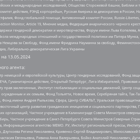
ейских и международных исследований, Общество Сторожевой башни, Библии и тр
омитет действия, РЭНД корпорейшн, Русская Америка за демократию в России, Н
фалия, Фонд глобальной помощи, Антивоенный комитет России, Russie-Libertes, L
lection Monitor, Article 19, Мнение медиа, Федерация анархического черного кр
и гендерной демократии и миротворчества, Форум имени Льва Копелева, American C
г, Школа международных отношений и государственной политики им Питера Мунка
 Немцова за Свободу, Фонд имени Фридриха Науманна за свободу, Феминистско
медиа, Либерально-демократическая Лига Украины
 на
13.05.2024
ого агента:
р немецкой и европейской культуры, Центр гендерных исследований, Фонд защи
ЧА, Гуманитарное действие, Открытый Петербург, Лига Избирателей, Правовая 
иту прав заключенных, Институт глобализации и социальных движений, Центр 
ужденным и их семьям, Фонд Тольятти, Новое время, Серебряная тайга, Так-Так-
, Фонд имени Андрея Рылькова, Сфера, Центр СИБАЛЬТ, Уральская правозащитна
невосточный центр развития гражданских инициатив и социального партнерства, 
 организаций, Частное учреждение в Калининграде Совета Министров северных 
бирь, Частное учреждение в Санкт-Петербурге Совета Министров Северных Стра
а, Информационное агентство МЕМО. РУ, Институт региональной прессы, Инсти
ч, Дзугкоева Регина Николаевна, Кривенко Сергей Владимирович, Милославски
настасия Евгеньевна, Ривина Анна Валерьевна, Бойко Анатолий Николаевич, Дуг