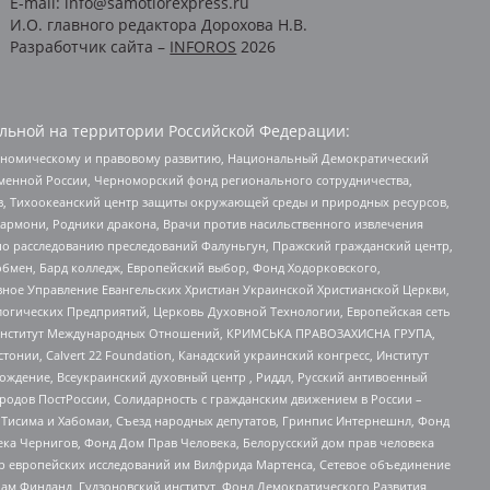
E-mail: info@samotlorexpress.ru
И.О. главного редактора Дорохова Н.В.
Разработчик сайта –
INFOROS
2026
льной на территории Российской Федерации:
кономическому и правовому развитию, Национальный Демократический
менной России, Черноморский фонд регионального сотрудничества,
, Тихоокеанский центр защиты окружающей среды и природных ресурсов,
 Хармони, Родники дракона, Врачи против насильственного извлечения
по расследованию преследований Фалуньгун, Пражский гражданский центр,
бмен, Бард колледж, Европейский выбор, Фонд Ходорковского,
ное Управление Евангельских Христиан Украинской Христианской Церкви,
огических Предприятий, Церковь Духовной Технологии, Европейская сеть
ий Институт Международных Отношений, КРИМСЬКА ПРАВОЗАХИСНА ГРУПА,
стонии, Calvert 22 Foundation, Канадский украинский конгресс, Институт
ждение, Всеукраинский духовный центр , Риддл, Русский антивоенный
ародов ПостРоссии, Солидарность с гражданским движением в России –
в Тисима и Хабомаи, Съезд народных депутатов, Гринпис Интернешнл, Фонд
ека Чернигов, Фонд Дом Прав Человека, Белорусский дом прав человека
нтр европейских исследований им Вилфрида Мартенса, Сетевое объединение
Чам Финланд, Гудзоновский институт, Фонд Демократического Развития,