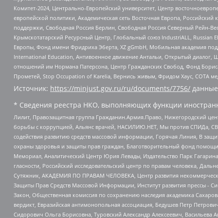
Комитет-2024, Центрально-Европейский университет, Центр восточноевроп
европейской политики, Академическая сеть Восточная Европа, Российский к
поддержки, Свободная Россия Берлин, Свободная Россия Северный Рейн-Вест
Крымскотатарский Ресурсный Центр, Глобальный союз IndustriALL, Russian E
Европы, Фонд имени Фридриха Эберта, XZ gGmbH, Мобильная академия поддержк
International Education, Антивоенное движение Антальи, Открытый диало
отношений им Нормана Патерсона, Центр Гражданских Свобод, Фонд Бориса
Прометей, Stop Occupation of Karelia, Вернись живым, Фридом Хаус, СОТА 
Источник:
https://minjust.gov.ru/ru/documents/7756/
данные
* Сведения реестра НКО, выполняющих функции иностранн
Лилит, Правозащитная группа Гражданин.Армия.Право, Нижегородский цент
борьбы с коррупцией, Альянс врачей, НАСИЛИЮ.НЕТ, Мы против СПИДа, СВЕ
содействия развитию средств массовой информации, Горячая Линия, В защ
охраны здоровья и защиты прав граждан, Благотворительный фонд помощи ос
Мемориал, Аналитический Центр Юрия Левады, Издательство Парк Гагарина
гласности, Российский исследовательский центр по правам человека, Даль
Сутяжник, АКАДЕМИЯ ПО ПРАВАМ ЧЕЛОВЕКА, Центр развития некоммерческих
Защиты Прав Средств Массовой Информации, Институт развития прессы - Си
Закон, Общественная комиссия по сохранению наследия академика Сахаров
вердикт, Евразийская антимонопольная ассоциация, Бедушев Петр Петрови
Сидорович Ольга Борисовна, Туровский Александр Алексеевич, Васильева А