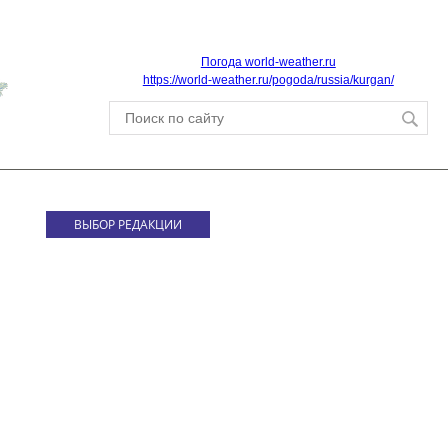
Погода world-weather.ru
https://world-weather.ru/pogoda/russia/kurgan/
ВЫБОР РЕДАКЦИИ