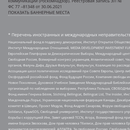
коммуникаций (Роскомнадзор). Реестровая запись ЭЛ №
ФС 77 –81348 от 30.06.2021
ПОКАЗАТЬ БАННЕРНЫЕ МЕСТА
* Перечень иностранных и международных неправительств
Национальный фонд в поддержку демократии, Институт Открытое Общество
Институт Международных Отношений, MEDIA DEVELOPMENT INVESTMENT FUND,
Европейская Платформа за Демократические Выборы, Международный цент
Свободная Россия, Всемирный конгресс украинцев, Атлантический совет, Ч
органов, Фалунь Дафа, Друзья Фалуньгун, Фалуньгун, Коалиция по рассле
Ассоциация школ политических исследований при Совете Европы, Центр ли
Оксфордский российский фонд, Фонд Будущее России, Компания свободы ин
Новое Поколение, Духовное Учебное Заведение Международный Библейский
организаций по наблюдению за выборами, Республика Польша, СВОБОДНЫЙ
Фонд имени Генриха Бёлля, Stichting Bellingcat, Bellingcat Ltd, The Inside
Макдональда-Лорье, Украинская национальная федерация Канады, Декабрис
комитет в Швеции, Проект Медуза, Фонд Андрея Сахарова, Форум свободной 
Solidarus, КрымSOS, Свободный университет, Институт государственного у
борьбы с коррупцией Инк, Завет церквей TCCN, Агора, Всемирный фонд при
имени Бориса Звозскова, Дом прав человека Тбилиси, Дом прав человека Ер
журналистов расследователей, АЛЛАТРА, За свободную Россию, Свободная Б