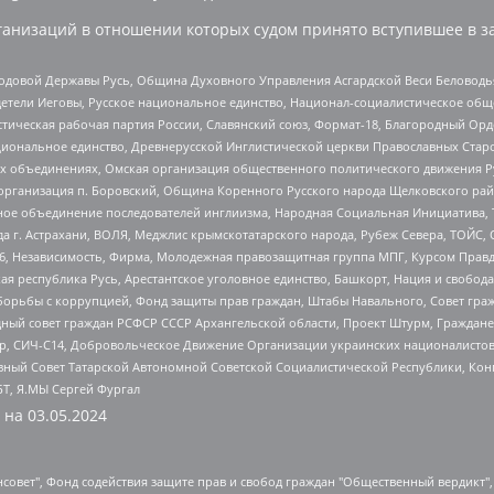
анизаций в отношении которых судом принято вступившее в з
 Родовой Державы Русь, Община Духовного Управления Асгардской Веси Беловод
детели Иеговы, Русское национальное единство, Национал-социалистическое об
истическая рабочая партия России, Славянский союз, Формат-18, Благородный Ор
ациональное единство, Древнерусской Инглистической церкви Православных Ста
ных объединениях, Омская организация общественного политического движения Р
рганизация п. Боровский, Община Коренного Русского народа Щелковского район
гиозное объединение последователей инглиизма, Народная Социальная Инициатива,
 г. Астрахани, ВОЛЯ, Меджлис крымскотатарского народа, Рубеж Севера, ТОЙС, 
6, Независимость, Фирма, Молодежная правозащитная группа МПГ, Курсом Правд
ая республика Русь, Арестантское уголовное единство, Башкорт, Нация и свобода,
орьбы с коррупцией, Фонд защиты прав граждан, Штабы Навального, Совет гражд
ный совет граждан РСФСР СССР Архангельской области, Проект Штурм, Граждане 
tsApp, СИЧ-С14, Добровольческое Движение Организации украинских националисто
ный Совет Татарской Автономной Советской Социалистической Республики, Кон
БТ, Я.МЫ Сергей Фургал
 на
03.05.2024
мная некоммерческая организация "Центр по работе с проблемой насилия "НАСИЛИЮ.НЕТ", Межрегиональный профессиональный союз работников здравоохранения "Альянс врачей", Юридическое лицо, зарегистрированное в Латвийской Республике, SIA "Medusa Project" (регистрационный номер 40103797863, дата регистрации 10.06.2014), Некоммерческая организация "Фонд по борьбе с коррупцией", Автономная некоммерческая организация "Институт права и публичной политики", Баданин Роман Сергеевич, Гликин Максим Александрович, Железнова Мария Михайловна, Лукьянова Юлия Сергеевна, Маетная Елизавета Витальевна, Маняхин Петр Борисович, Чуракова Ольга Владимировна, Ярош Юлия Петровна, Юридическое лицо "The Insider SIA", зарегистрированное в Риге, Латвийская Республика (дата регистрации 26.06.2015), являющееся администратором доменного имени интернет-издания "The Insider SIA", https://theins.ru, Постернак Алексей Евгеньевич, Рубин Михаил Аркадьевич, Анин Роман Александрович, Юридическое лицо Istories fonds, зарегистрированное в Латвийской Республике (регистрационный номер 50008295751, дата регистрации 24.02.2020), Великовский Дмитрий Александрович, Долинина Ирина Николаевна, Мароховская Алеся Алексеевна, Шлейнов Роман Юрьевич, Шмагун Олеся Валентиновна, Общество с ограниченной ответственностью "Альтаир 2021", Общество с ограниченной ответственностью "Вега 2021", Общество с ограниченной ответственностью "Главный редактор 2021", Общество с ограниченной ответственностью "Ромашки монолит", Важенков Артем Валерьевич, Ивановская областная общественная организация "Центр гендерных исследований", Гурман Юрий Альбертович, Медиапроект "ОВД-Инфо", Егоров Владимир Владимирович, Жилинский Владимир Александрович, Общество с ограниченной ответственностью "ЗП", Иванова София Юрьевна, Карезина Инна Павловна, Кильтау Екатерина Викторовна, Петров Алексей Викторович, Пискунов Сергей Евгеньевич, Смирнов Сергей Сергеевич, Тихонов Михаил Сергеевич, Общество с ограниченной ответственностью "ЖУРНАЛИСТ-ИНОСТРАННЫЙ АГЕНТ", Арапова Галина Юрьевна, Вольтская Татьяна Анатольевна, Американская компания "Mason G.E.S. Anonymous Foundation" (США), являющаяся владельцем интернет-издания https://mnews.world/, Компания "Stichting Bellingcat", зарегистрированная в Нидерландах (дата регистрации 11.07.2018), Захаров Андрей Вячеславович, Клепиковская Екатерина Дмитриевна, Общество с ограниченной ответственностью "МЕМО", Перл Роман Александрович, Симонов Евгений Алексеевич, Соловьева Елена Анатольевна, Сотников Даниил Владимирович, Сурначева Елизавета Дмитриевна, Автономная некоммерческая организация по защите прав человека и информированию населения "Якутия – Наше Мнение", Общество с ограниченной ответственностью "Москоу диджитал медиа", с 26.01.2023 Общество с ограниченной ответственностью "Чайка Белые сады", Ветошкина Валерия Валерьевна, Заговора Максим Александрович, Межрегиональное общественное движение "Российская ЛГБТ - сеть", Оленичев Максим Владимирович, Павлов Иван Юрьевич, Скворцова Елена Сергеевна, Общество с ограниченной ответственностью "Как бы инагент", Кочетков Игорь Викторович, Общество с ограниченной ответственностью "Честные выборы", Еланчик Олег Александрович, Общество с ограниченной ответственностью "Нобелевский призыв", Гималова Регина Эмилевна, Григорьев Андрей Валерьевич, Григорьева Алина Александровна, Ассоциация по содействию защите прав призывников, альтернативнослужащих и военнослужащих "Правозащитная группа "Гражданин.Армия.Право", Хисамова Регина Фаритовна, Автономная некоммерческая организация по реализации социально-правовых программ "Лилит", Дальн