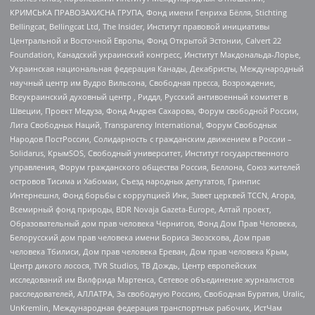
КРИМСЬКА ПРАВОЗАХИСНА ГРУПА, Фонд имени Генриха Бёлля, Stichting
Bellingcat, Bellingcat Ltd, The Insider, Институт правовой инициативы
Центральной и Восточной Европы, Фонд Открытой Эстонии, Calvert 22
Foundation, Канадский украинский конгресс, Институт Макдональда-Лорье,
Украинская национальная федерация Канады, Декабристы, Международный
научный центр им Вудро Вильсона, Свободная пресса, Возрождение,
Всеукраинский духовный центр , Риддл, Русский антивоенный комитет в
Швеции, Проект Медуза, Фонд Андрея Сахарова, Форум свободной России,
Лига Свободных Наций, Transparеncy International, Форум Свободных
Народов ПостРоссии, Солидарность с гражданским движением в России –
Solidarus, КрымSOS, Свободный университет, Институт государственного
управления, Форум гражданского общества Россия, Беллона, Союз жителей
островов Тисима и Хабомаи, Съезд народных депутатов, Гринпис
Интернешнл, Фонд борьбы с коррупцией Инк, Завет церквей TCCN, Агора,
Всемирный фонд природы, BDR Novaja Gazeta-Europe, Алтай проект,
Образовательный дом прав человека Чернигов, Фонд Дом Прав Человека,
Белорусский дом прав человека имени Бориса Звозскова, Дом прав
человека Тбилиси, Дом прав человека Ереван, Дом прав человека Крым,
Центр дикого лосося, TVR Studios, ТВ Дождь, Центр европейских
исследований им Вилфрида Мартенса, Сетевое объединение журналистов
расследователей, АЛЛАТРА, За свободную Россию, Свободная Бурятия, Uralic,
UnKremlin, Международная федерация транспортных рабочих, ИстЧам