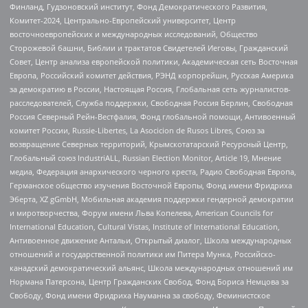
Финланд, Гудзоновский институт, Фонд Демократического Развития,
Комитет-2024, Центрально-Европейский университет, Центр
восточноевропейских и международных исследований, Общество
Сторожевой башни, Библии и трактатов Свидетелей Иеговы, Гражданский
Совет, Центр анализа европейской политики, Академическая сеть Восточная
Европа, Российский комитет действия, РЭНД корпорейшн, Русская Америка
за демократию в России, Настоящая Россия, Глобальная сеть журналистов-
расследователей, Служба поддержки, Свободная Россия Берлин, Свободная
Россия Северный Рейн-Вестфалия, Фонд глобальной помощи, Антивоенный
комитет России, Russie-Libertes, La Asocicion de Rusos Libres, Союз за
возвращение Северных территорий, Крымскотатарский Ресурсный Центр,
Глобальный союз IndustriALL, Russian Election Monitor, Article 19, Мнение
медиа, Федерация анархического черного креста, Радио Свободная Европа,
Германское общество изучения Восточной Европы, Фонд имени Фридриха
Эберта, XZ gGmbH, Мобильная академия поддержки гендерной демократии
и миротворчества, Форум имени Льва Копелева, American Councils for
International Education, Cultural Vistas, Institute of International Education,
Антивоенное движение Антальи, Открытый диалог, Школа международных
отношений и государственной политики им Питера Мунка, Российско-
канадский демократический альянс, Школа международных отношений им
Нормана Патерсона, Центр Гражданских Свобод, Фонд Бориса Немцова за
Свободу, Фонд имени Фридриха Науманна за свободу, Феминистское