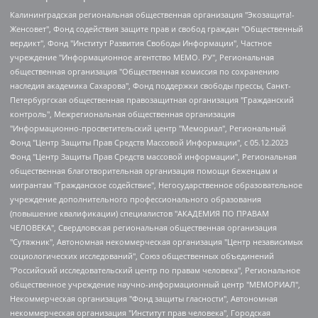
Калининградская региональная общественная организация "Экозащита!-Женсовет", Фонд содействия защите прав и свобод граждан "Общественный вердикт", Фонд "Институт Развития Свободы Информации", Частное учреждение "Информационное агентство МЕМО. РУ", Региональная общественная организация "Общественная комиссия по сохранению наследия академика Сахарова", Фонд поддержки свободы прессы, Санкт-Петербургская общественная правозащитная организация "Гражданский контроль", Межрегиональная общественная организация "Информационно-просветительский центр "Мемориал", Региональный Фонд "Центр Защиты Прав Средств Массовой Информации", с 05.12.2023 Фонд "Центр Защиты Прав Средств массовой информации", Региональная общественная благотворительная организация помощи беженцам и мигрантам "Гражданское содействие", Негосударственное образовательное учреждение дополнительного профессионального образования (повышение квалификации) специалистов "АКАДЕМИЯ ПО ПРАВАМ ЧЕЛОВЕКА", Свердловская региональная общественная организация "Сутяжник", Автономная некоммерческая организация "Центр независимых социологических исследований", Союз общественных объединений "Российский исследовательский центр по правам человека", Региональное общественное учреждение научно-информационный центр "МЕМОРИАЛ", Некоммерческая организация "Фонд защиты гласности", Автономная некоммерческая организация "Институт прав человека", Городская общественная организация "Екатеринбургское общество "МЕМОРИАЛ", Городская общественная организация "Рязанское историко-просветительское и правозащитное общество "Мемориал" (Рязанский Мемориал), Челябинский региональный орган общественной самодеятельности – женское общественное объединение "Женщины Евразии", Челябинский региональный орган общественной самодеятельности "Уральская правозащитная группа", Фонд содействия защите здоровья и социальной справедливости имени Андрея Рылькова, Автономная Некоммерческая Организация "Аналитический Центр Юрия Левады", Автономная некоммерческая организация социальной поддержки населения "Проект Апрель", Региональная общественная организация помощи женщинам и детям, находящимся в кризисной ситуации "Информационно-методический центр "Анна", Фонд содействия развитию массовых коммуникаций и правовому просвещению "Так-так-Так", Фонд содействия устойчивому развитию "Серебряная тайга", Свердловский региональный общественный фонд социальных проектов "Новое время", "Idel.Реалии", Кавказ.Реалии, Крым.Реалии, Телеканал Настоящее Время, Татаро-башкирская служба Радио Свобода (Azatliq Radiosi), Радио Свободная Европа/Радио Свобода (PCE/PC), "Сибирь.Реалии", "Фактограф", Благотворительный фонд помощи осужденным и их семьям, Автономная некоммерческая организация "Институт глобализации и социальных движений", Фонд "В защиту прав заключенных", Частное учреждение "Центр поддержки и содействия развитию средств массовой информации", Пензенский региональный общественный благотворительный фонд "Гражданский союз", "Север.Реалии", Некоммерческая организация Фонд "Правовая инициатива", Общество с ограниченной ответственностью "Радио Свободная Европа/Радио Свобода", Чешское информационное агентство "MEDIUM-ORIENT", Красноярская региональная общественная организация "Мы против СПИДа", Камалягин Денис Николаевич, Маркелов Сергей Евгеньевич, Пономарев Лев Александрович, Савицкая Людмила Алексеевна, Автономная некоммерческая организация "Центр по работе с проблемой насилия "НАСИЛИЮ.НЕТ", Межрегиональный профессиональный союз работников здравоохранения "Альянс врачей", Юридическое лицо, зарегистрированное в Латвийской Республике, SIA "Medusa Project" (регистрационный номер 40103797863, дата регистрации 10.06.2014), Некоммерческая организация "Фонд по борьбе с коррупцией", Автономная некоммерческая организация "Институт права и публичной политики", Баданин Роман Сергеевич, Гликин Максим Александрович, Железнова Мария Михайловна, Лукьянова Юлия Сергеевна, Маетная Елизавета Витальевна, Маняхин Петр Борисович, Чуракова Ольга Владимировна, Ярош Юлия Петровна, Юридическое лицо "The Insider SIA", зарегистрированное в Риге, Латвийская Республика (дата регистрации 26.06.2015), являющееся администратором доменного имени интернет-издания "The Insider SIA", https://theins.ru, Постернак Алексей Евгеньевич, Рубин Михаил Аркадьевич, Анин Роман Александрович, Юридическое лицо Istories fonds, зарегистрированное в Латвийской Республике (регистрационный номер 50008295751, дата регистрации 24.02.2020), Великовский Дмитрий Александрович, Долинина Ирина Николаевна, Мароховская Алеся Алексеевна, Шлейнов Роман Юрьевич, Шмагун Олеся Валентиновна, Общество с ограниченной ответственностью "Альтаир 2021", Общество с ограниченной ответственностью "Вега 2021", Общество с ограниченной ответственностью "Главный редактор 2021", Общество с ограниченной ответственностью "Ромашки монолит", Важенков Артем Валерьевич, Ивановская областная общественная организация "Центр гендерных исследований", Гурман Юрий Альбертович, Медиапроект "ОВД-Инфо", Егоров Владимир Владимирович, Жилинский Владимир Александрович, Общество с ограниченной ответственностью "ЗП", Иванова София Юрьевна, Карезина Инна Павловна, Кильтау Екатерина Викторовна, Петров Алексей Викторович, Пискунов Сергей Евгеньевич, Смирнов Сергей Сергеевич, Тихонов Михаил Сергеевич, Общество с ограниченной ответственностью "ЖУРНАЛИСТ-ИНОСТРАННЫЙ АГЕНТ", Арапова Галина Юрьевна, Вольтская Татьяна Анатольевна, Американская компания "Mason G.E.S. Anonymous Foundation" (США), являющаяся владельцем интернет-издания https://mnews.world/, Компания "Stichting Bellingcat", зарегистрированная в Нидерландах (дата регистрации 11.07.2018), Захаров Андрей Вячеславович, Клепиковская Екатерина Дмитриевна, Общество с ограниченной ответственностью "МЕМО", Перл Роман Александрович, Симонов Евгений Алексеевич, Соловьева Елена Анатольевна, Сотников Даниил Владимирович, Сурначева Елизавета Дмитриевна, Автономная некоммерческая организация по защите прав человека и информированию населения "Якутия – Наше Мнение", Общество с ограниченной ответственностью "Москоу диджитал медиа", с 26.01.2023 Общество с ограниченной ответственностью "Чайка Белые сады", Ветошкина Валерия Валерьевна, Заговора Максим Александрович, Межрегиональное общественное движение "Российская ЛГБТ - сеть", Оленичев Максим Владимирович, Павлов Иван Юрьевич, Скворцова Елена Сергеевна, Общество с ограниченной ответственностью "Как бы инагент", Кочетков Игорь Викторович, Общество с ограниченной ответственностью "Честные выборы", Еланчик Олег Александрович, Общество с ограниченной ответственностью "Нобелевский призыв", Гималова Регина Эмилевна, Григорьев Андрей Валерьевич, Григорьева Алина Александровна, Ассоциация по содействию защите прав призывников, альтернативнослужащих и военнослужащих "Правозащитная группа "Гражданин.Армия.Право", Хисамова Регина Фаритовна, Автономная некоммерческая организация по реализации социально-правовых программ "Лилит", Дальневосточное общественное движение "Маяк", Санкт-Петербургская ЛГБТ-инициативная группа "Выход", Инициативная группа ЛГБТ+ "Реверс", Алексеев Андрей Викторович, Бекбулатова Таисия Львовна, Беляев Иван Михайлович, Владыкина Елена Сергеевна, Гельман Марат Александрович, Никульшина Вероника Юрьевна, Толоконникова Надежда Андреевна, Шендерович Виктор Анатольевич, Общество с ограниченной ответственностью "Данное сообщение", Общество с ограниченной ответственностью Издательский дом "Новая глава", Айнбиндер Александра Александровна, Московский комьюнити-центр для ЛГБТ+инициатив, Благотворительный фонд развития филантропии, Deutsche Welle (Германия, Kurt-Schumacher-Strasse 3, 53113 Bonn), Борзунова Мария Михайловна, Воробьев Виктор Викторович, Голубева Анна Львовна, Константинова Алла Михайловна, Малкова Ирина Владимировна, Мурадов Мурад Абдулгалимович, Осетинская Елизавета Николаевна, Понасенков Евгений Николаевич, Ганапольский Матвей Юрьевич, Киселев Евгений Алексеевич, Борухович Ирина Григорьевна, Дремин Иван Тимофеевич, Дубровский Дмитрий Викторович, Красноярская региональная общественная организация поддержки и развития альтернативных образовательных технологий и межкультурных коммуникаций "ИНТЕРРА", Маяковская Екатерина Алексеевна, Фейгин Марк Захарович, Филимонов Андрей Викторович, Дзугкоева Регина Николаевна, Доброхотов Роман Александрович, Дудь Юрий Александрович, Елкин Сергей Владимирович, Кругликов Кирилл Игоревич, Сабунаева Мария Леонидовна, Семенов Алексей Владимирович, Шаинян Карен Багратович, Шульман Екатерина Михайловна, Асафьев Артур Валерьевич, Вахштайн Виктор Семенович, Венедиктов Алексей Алексеевич, Лушникова Екатерина Евгеньевна, Волков Леонид Михайлович, Невзоров Александр Глебович, Пархоменко Сергей Борисович, Сироткин Ярослав Николаевич, Кара-Мурза Владимир Владимирович, Баранова Наталья Владимировна, Гозман Леонид Яковлевич, Кагарлицкий Борис Юльевич, Климарев Михаил Валерьевич, Милов Владимир Станиславович, Автономная некоммерческая организация Краснодарский центр современного искусства "Типография", Моргенштерн Алишер Тагирович, Соболь Любовь Эдуардовна, Общество с ограниченной ответственностью "ЛИЗА НОРМ", Каспаров Гарри Кимович, Ходорковский Михаил Борисович, Общество с ограниченной ответственностью "Апрельские тезисы", Данилович Ирина Брониславовна, Кашин Олег Владимирович, Петров Николай Владимирович, Пивоваров Алексей Владимирович, Соколов Михаил Владимирович, Цветкова Юлия Владимировна, Чичваркин Евгений Александрович, Комитет против пыток/Команда против пыток, Общество с ограниченной ответственностью "Первый научный", Общество с ограниченной ответственностью "Вертолет и ко", Белоцерковская Вероника Борисовна, Кац Максим Евгеньевич, Лазарева Татьяна Юрьевна, Шаведдинов Руслан Табризович, Яшин Илья Валерьевич, Общество с ограниченной ответственностью "Иноагент ААВ", Алешковский Дмитрий Петрович, Альбац Евгения Марковна, Быков Дмитрий Львович, Галямина Юлия Евгеньевна, Лойко Сергей Леонидович, Мартынов Кирилл Константинович, Медведев Сергей Александрович, Крашенинников Федор Геннадиевич, Гордеева Катерина Вл