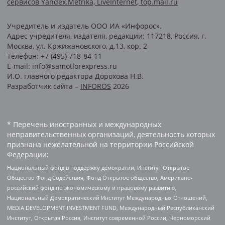
сервисов Yandex.Metrika, LiveInternet, top.mail.ru
Учредитель и издатель ООО ИА «Инфорос».
Адрес учредителя, издателя, редакции: 117218, Россия, г.
Москва, ул. Кржижановского, д.13, кор. 2
Телефон: +7 (495) 718-84-11
E-mail: info@samotlorexpress.ru
И.О. главного редактора Дорохова Н.В.
Разработчик сайта –
INFOROS
2026
* Перечень иностранных и международных
неправительственных организаций, деятельность которых
признана нежелательной на территории Российской
Федерации:
Национальный фонд в поддержку демократии, Институт Открытое
Общество Фонд Содействия, Фонд Открытое общество, Американо-
российский фонд по экономическому и правовому развитию,
Национальный Демократический Институт Международных Отношений,
MEDIA DEVELOPMENT INVESTMENT FUND, Международный Республиканский
Институт, Открытая Россия, Институт современной России, Черноморский