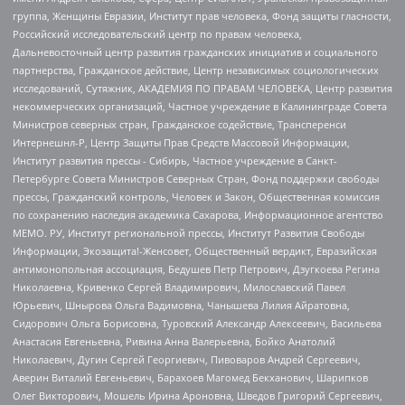
группа, Женщины Евразии, Институт прав человека, Фонд защиты гласности,
Российский исследовательский центр по правам человека,
Дальневосточный центр развития гражданских инициатив и социального
партнерства, Гражданское действие, Центр независимых социологических
исследований, Сутяжник, АКАДЕМИЯ ПО ПРАВАМ ЧЕЛОВЕКА, Центр развития
некоммерческих организаций, Частное учреждение в Калининграде Совета
Министров северных стран, Гражданское содействие, Трансперенси
Интернешнл-Р, Центр Защиты Прав Средств Массовой Информации,
Институт развития прессы - Сибирь, Частное учреждение в Санкт-
Петербурге Совета Министров Северных Стран, Фонд поддержки свободы
прессы, Гражданский контроль, Человек и Закон, Общественная комиссия
по сохранению наследия академика Сахарова, Информационное агентство
МЕМО. РУ, Институт региональной прессы, Институт Развития Свободы
Информации, Экозащита!-Женсовет, Общественный вердикт, Евразийская
антимонопольная ассоциация, Бедушев Петр Петрович, Дзугкоева Регина
Николаевна, Кривенко Сергей Владимирович, Милославский Павел
Юрьевич, Шнырова Ольга Вадимовна, Чанышева Лилия Айратовна,
Сидорович Ольга Борисовна, Туровский Александр Алексеевич, Васильева
Анастасия Евгеньевна, Ривина Анна Валерьевна, Бойко Анатолий
Николаевич, Дугин Сергей Георгиевич, Пивоваров Андрей Сергеевич,
Аверин Виталий Евгеньевич, Барахоев Магомед Бекханович, Шарипков
Олег Викторович, Мошель Ирина Ароновна, Шведов Григорий Сергеевич,