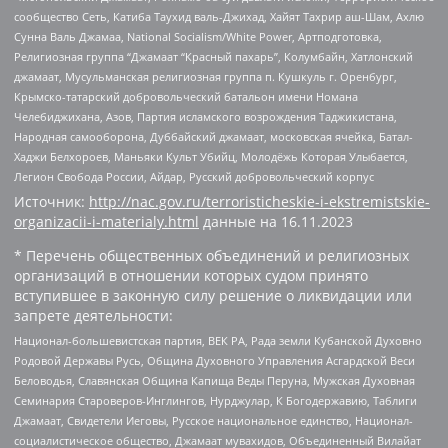
сообщество Сеть, Катиба Таухид валь-Джихад, Хайят Тахрир аш-Шам, Ахлю
Сунна Валь Джамаа, National Socialism/White Power, Артподготовка,
Религиозная группа “Джамаат “Красный пахарь”, Колумбайн, Хатлонский
джамаат, Мусульманская религиозная группа п. Кушкуль г. Оренбург,
Крымско-татарский добровольческий батальон имени Номана
Челебиджихана, Азов, Партия исламского возрождения Таджикистана,
Народная самооборона, Дуббайский джамаат, московская ячейка, Батал-
Хаджи Белхороев, Маньяки Культ Убийц, Молодёжь Которая Улыбается,
Легион Свобода России, Айдар, Русский добровольческий корпус
Источник:
http://nac.gov.ru/terroristicheskie-i-ekstremistskie-
organizacii-i-materialy.html
данные на
16.11.2023
* Перечень общественных объединений и религиозных
организаций в отношении которых судом принято
вступившее в законную силу решение о ликвидации или
запрете деятельности:
Национал-большевистская партия, ВЕК РА, Рада земли Кубанской Духовно
Родовой Державы Русь, Община Духовного Управления Асгардской Веси
Беловодья, Славянская Община Капища Веды Перуна, Мужская Духовная
Семинария Староверов-Инглингов, Нурджулар, К Богодержавию, Таблиги
Джамаат, Свидетели Иеговы, Русское национальное единство, Национал-
социалистическое общество, Джамаат мувахидов, Объединенный Вилайат