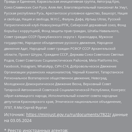
Правды и Единения, Каракольская инициативная группа, Автоград Крю,
Союз Славянских Сил Руси, Алля-Аят, Благотворительный пансионат Ак Умут,
Русская республика Русь, Арестантское уголовное единство, Башкорт, Нация
и свобода, Нация и свобода, W.H.С., Фалунь Дафа, Иртыш Ultras, Русский
Патриотический клуб-Новокузнецк/РПК, Сибирский державный союз, Фонд
борьбы с коррупцией, Фонд защиты прав граждан, Штабы Навального,
Совет граждан СССР Прикубанского округа г. Краснодара, Мужское
государство, Народное объединение русского движения, Народное
движение Адат, Народный совет граждан РСФСР СССР Архангельской
области, Проект Штурм, Граждане СССР, Держава Союз Советских Светлых
Родов, Совет Советских Социалистических Районов, Meta Platforms Inc,
Facebook, Instagram, WhatsApp, СИЧ-С14, Добровольческое Движение
Организации украинских националистов, Черный Комитет, Татарстанское
Региональное Всетатарское общественное движение, Невоград,
Молодежное Демократическое Движение Весна, Верховный Совет
Татарской Автономной Советской Социалистической Республики, Конгресс
ойрат-калмыцкого народа, Исполнительный комитет совета народных
депутатов Красноярского края, Этническое национальное объединение,
ЛГБТ, Я.МЫ Сергей Фургал
Источник:
https://minjust.gov.ru/ru/documents/7822/
данные
на
03.05.2024
* Реестр иностранных агентов: