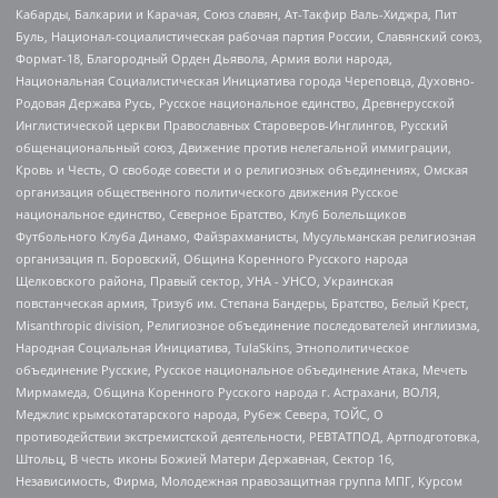
Кабарды, Балкарии и Карачая, Союз славян, Ат-Такфир Валь-Хиджра, Пит
Буль, Национал-социалистическая рабочая партия России, Славянский союз,
Формат-18, Благородный Орден Дьявола, Армия воли народа,
Национальная Социалистическая Инициатива города Череповца, Духовно-
Родовая Держава Русь, Русское национальное единство, Древнерусской
Инглистической церкви Православных Староверов-Инглингов, Русский
общенациональный союз, Движение против нелегальной иммиграции,
Кровь и Честь, О свободе совести и о религиозных объединениях, Омская
организация общественного политического движения Русское
национальное единство, Северное Братство, Клуб Болельщиков
Футбольного Клуба Динамо, Файзрахманисты, Мусульманская религиозная
организация п. Боровский, Община Коренного Русского народа
Щелковского района, Правый сектор, УНА - УНСО, Украинская
повстанческая армия, Тризуб им. Степана Бандеры, Братство, Белый Крест,
Misanthropic division, Религиозное объединение последователей инглиизма,
Народная Социальная Инициатива, TulaSkins, Этнополитическое
объединение Русские, Русское национальное объединение Атака, Мечеть
Мирмамеда, Община Коренного Русского народа г. Астрахани, ВОЛЯ,
Меджлис крымскотатарского народа, Рубеж Севера, ТОЙС, О
противодействии экстремистской деятельности, РЕВТАТПОД, Артподготовка,
Штольц, В честь иконы Божией Матери Державная, Сектор 16,
Независимость, Фирма, Молодежная правозащитная группа МПГ, Курсом