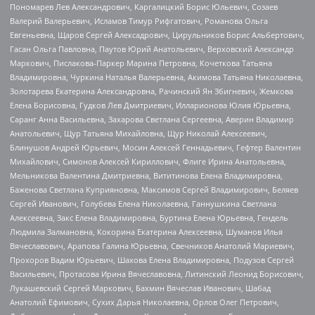
Пономарев Лев Александрович, Каргалицкий Борис Юльевич, Созаев
Валерий Валерьевич, Исламов Тимур Рифгатович, Романова Ольга
Евгеньевна, Щаров Сергей Алексадрович, Цирульников Борис Альбертович,
Гасан Ольга Павловна, Паутов Юрий Анатольевич, Верховский Александр
Маркович, Пислакова-Паркер Марина Петровна, Кочеткова Татьяна
Владимировна, Чуркина Наталья Валерьевна, Акимова Татьяна Николаевна,
Золотарева Екатерина Александровна, Рачинский Ян Збигневич, Жемкова
Елена Борисовна, Гудков Лев Дмитриевич, Илларионова Юлия Юрьевна,
Саранг Анна Васильевна, Захарова Светлана Сергеевна, Аверин Владимир
Анатольевич, Щур Татьяна Михайловна, Щур Николай Алексеевич,
Блинушов Андрей Юрьевич, Мосин Алексей Геннадьевич, Гефтер Валентин
Михайлович, Симонов Алексей Кириллович, Флиге Ирина Анатольевна,
Мельникова Валентина Дмитриевна, Вититинова Елена Владимировна,
Баженова Светлана Куприяновна, Максимов Сергей Владимирович, Беляев
Сергей Иванович, Голубева Елена Николаевна, Ганнушкина Светлана
Алексеевна, Закс Елена Владимировна, Буртина Елена Юрьевна, Гендель
Людмила Залмановна, Кокорина Екатерина Алексеевна, Шуманов Илья
Вячеславович, Арапова Галина Юрьевна, Свечников Анатолий Мариевич,
Прохоров Вадим Юрьевич, Шахова Елена Владимировна, Подузов Сергей
Васильевич, Протасова Ирина Вячеславовна, Литинский Леонид Борисович,
Лукашевский Сергей Маркович, Бахмин Вячеслав Иванович, Шабад
Анатолий Ефимович, Сухих Дарья Николаевна, Орлов Олег Петрович,