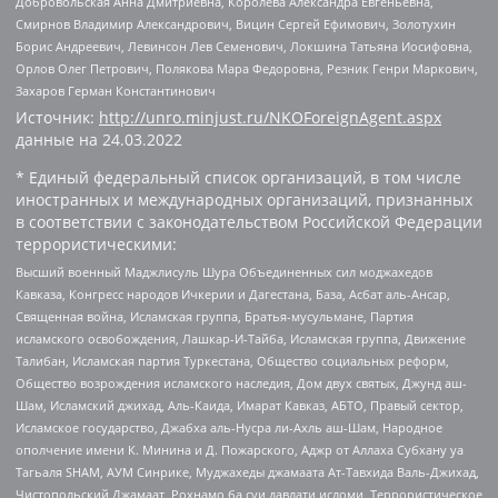
Добровольская Анна Дмитриевна, Королева Александра Евгеньевна,
Смирнов Владимир Александрович, Вицин Сергей Ефимович, Золотухин
Борис Андреевич, Левинсон Лев Семенович, Локшина Татьяна Иосифовна,
Орлов Олег Петрович, Полякова Мара Федоровна, Резник Генри Маркович,
Захаров Герман Константинович
Источник:
http://unro.minjust.ru/NKOForeignAgent.aspx
данные на
24.03.2022
* Единый федеральный список организаций, в том числе
иностранных и международных организаций, признанных
в соответствии с законодательством Российской Федерации
террористическими:
Высший военный Маджлисуль Шура Объединенных сил моджахедов
Кавказа, Конгресс народов Ичкерии и Дагестана, База, Асбат аль-Ансар,
Священная война, Исламская группа, Братья-мусульмане, Партия
исламского освобождения, Лашкар-И-Тайба, Исламская группа, Движение
Талибан, Исламская партия Туркестана, Общество социальных реформ,
Общество возрождения исламского наследия, Дом двух святых, Джунд аш-
Шам, Исламский джихад, Аль-Каида, Имарат Кавказ, АБТО, Правый сектор,
Исламское государство, Джабха аль-Нусра ли-Ахль аш-Шам, Народное
ополчение имени К. Минина и Д. Пожарского, Аджр от Аллаха Субхану уа
Тагьаля SHAM, АУМ Синрике, Муджахеды джамаата Ат-Тавхида Валь-Джихад,
Чистопольский Джамаат, Рохнамо ба суи давлати исломи, Террористическое