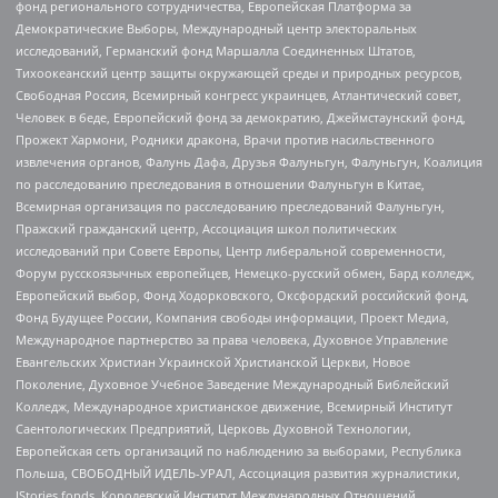
фонд регионального сотрудничества, Европейская Платформа за
Демократические Выборы, Международный центр электоральных
исследований, Германский фонд Маршалла Соединенных Штатов,
Тихоокеанский центр защиты окружающей среды и природных ресурсов,
Свободная Россия, Всемирный конгресс украинцев, Атлантический совет,
Человек в беде, Европейский фонд за демократию, Джеймстаунский фонд,
Прожект Хармони, Родники дракона, Врачи против насильственного
извлечения органов, Фалунь Дафа, Друзья Фалуньгун, Фалуньгун, Коалиция
по расследованию преследования в отношении Фалуньгун в Китае,
Всемирная организация по расследованию преследований Фалуньгун,
Пражский гражданский центр, Ассоциация школ политических
исследований при Совете Европы, Центр либеральной современности,
Форум русскоязычных европейцев, Немецко-русский обмен, Бард колледж,
Европейский выбор, Фонд Ходорковского, Оксфордский российский фонд,
Фонд Будущее России, Компания свободы информации, Проект Медиа,
Международное партнерство за права человека, Духовное Управление
Евангельских Христиан Украинской Христианской Церкви, Новое
Поколение, Духовное Учебное Заведение Международный Библейский
Колледж, Международное христианское движение, Всемирный Институт
Саентологических Предприятий, Церковь Духовной Технологии,
Европейская сеть организаций по наблюдению за выборами, Республика
Польша, СВОБОДНЫЙ ИДЕЛЬ-УРАЛ, Ассоциация развития журналистики,
IStories fonds, Королевский Институт Международных Отношений,