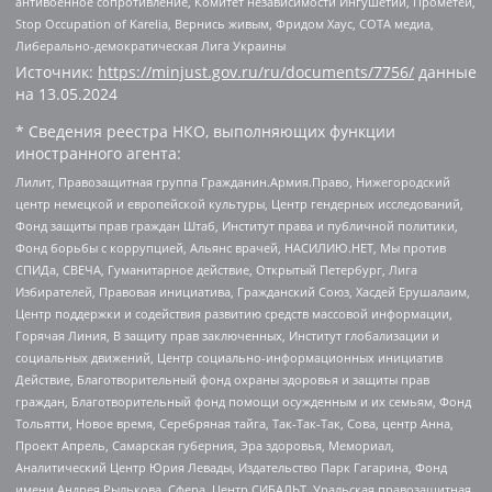
антивоенное сопротивление, Комитет независимости Ингушетии, Прометей,
Stop Occupation of Karelia, Вернись живым, Фридом Хаус, СОТА медиа,
Либерально-демократическая Лига Украины
Источник:
https://minjust.gov.ru/ru/documents/7756/
данные
на
13.05.2024
* Сведения реестра НКО, выполняющих функции
иностранного агента:
Лилит, Правозащитная группа Гражданин.Армия.Право, Нижегородский
центр немецкой и европейской культуры, Центр гендерных исследований,
Фонд защиты прав граждан Штаб, Институт права и публичной политики,
Фонд борьбы с коррупцией, Альянс врачей, НАСИЛИЮ.НЕТ, Мы против
СПИДа, СВЕЧА, Гуманитарное действие, Открытый Петербург, Лига
Избирателей, Правовая инициатива, Гражданский Союз, Хасдей Ерушалаим,
Центр поддержки и содействия развитию средств массовой информации,
Горячая Линия, В защиту прав заключенных, Институт глобализации и
социальных движений, Центр социально-информационных инициатив
Действие, Благотворительный фонд охраны здоровья и защиты прав
граждан, Благотворительный фонд помощи осужденным и их семьям, Фонд
Тольятти, Новое время, Серебряная тайга, Так-Так-Так, Сова, центр Анна,
Проект Апрель, Самарская губерния, Эра здоровья, Мемориал,
Аналитический Центр Юрия Левады, Издательство Парк Гагарина, Фонд
имени Андрея Рылькова, Сфера, Центр СИБАЛЬТ, Уральская правозащитная