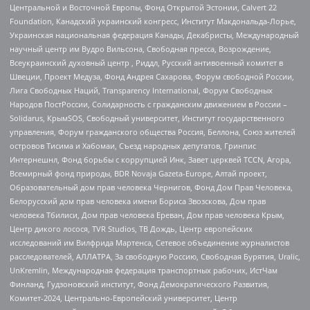
Центральной и Восточной Европы, Фонд Открытой Эстонии, Calvert 22
Foundation, Канадский украинский конгресс, Институт Макдональда-Лорье,
Украинская национальная федерация Канады, Декабристы, Международный
научный центр им Вудро Вильсона, Свободная пресса, Возрождение,
Всеукраинский духовный центр , Риддл, Русский антивоенный комитет в
Швеции, Проект Медуза, Фонд Андрея Сахарова, Форум свободной России,
Лига Свободных Наций, Transparеncy International, Форум Свободных
Народов ПостРоссии, Солидарность с гражданским движением в России –
Solidarus, КрымSOS, Свободный университет, Институт государственного
управления, Форум гражданского общества Россия, Беллона, Союз жителей
островов Тисима и Хабомаи, Съезд народных депутатов, Гринпис
Интернешнл, Фонд борьбы с коррупцией Инк, Завет церквей TCCN, Агора,
Всемирный фонд природы, BDR Novaja Gazeta-Europe, Алтай проект,
Образовательный дом прав человека Чернигов, Фонд Дом Прав Человека,
Белорусский дом прав человека имени Бориса Звозскова, Дом прав
человека Тбилиси, Дом прав человека Ереван, Дом прав человека Крым,
Центр дикого лосося, TVR Studios, ТВ Дождь, Центр европейских
исследований им Вилфрида Мартенса, Сетевое объединение журналистов
расследователей, АЛЛАТРА, За свободную Россию, Свободная Бурятия, Uralic,
UnKremlin, Международная федерация транспортных рабочих, ИстЧам
Финланд, Гудзоновский институт, Фонд Демократического Развития,
Комитет-2024, Центрально-Европейский университет, Центр