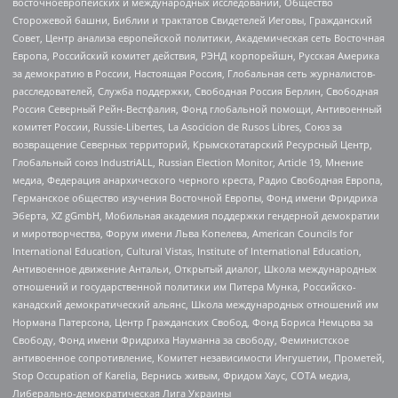
восточноевропейских и международных исследований, Общество
Сторожевой башни, Библии и трактатов Свидетелей Иеговы, Гражданский
Совет, Центр анализа европейской политики, Академическая сеть Восточная
Европа, Российский комитет действия, РЭНД корпорейшн, Русская Америка
за демократию в России, Настоящая Россия, Глобальная сеть журналистов-
расследователей, Служба поддержки, Свободная Россия Берлин, Свободная
Россия Северный Рейн-Вестфалия, Фонд глобальной помощи, Антивоенный
комитет России, Russie-Libertes, La Asocicion de Rusos Libres, Союз за
возвращение Северных территорий, Крымскотатарский Ресурсный Центр,
Глобальный союз IndustriALL, Russian Election Monitor, Article 19, Мнение
медиа, Федерация анархического черного креста, Радио Свободная Европа,
Германское общество изучения Восточной Европы, Фонд имени Фридриха
Эберта, XZ gGmbH, Мобильная академия поддержки гендерной демократии
и миротворчества, Форум имени Льва Копелева, American Councils for
International Education, Cultural Vistas, Institute of International Education,
Антивоенное движение Антальи, Открытый диалог, Школа международных
отношений и государственной политики им Питера Мунка, Российско-
канадский демократический альянс, Школа международных отношений им
Нормана Патерсона, Центр Гражданских Свобод, Фонд Бориса Немцова за
Свободу, Фонд имени Фридриха Науманна за свободу, Феминистское
антивоенное сопротивление, Комитет независимости Ингушетии, Прометей,
Stop Occupation of Karelia, Вернись живым, Фридом Хаус, СОТА медиа,
Либерально-демократическая Лига Украины