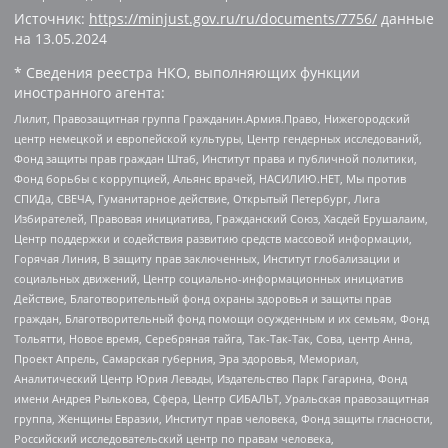
Источник:
https://minjust.gov.ru/ru/documents/7756/
данные
на
13.05.2024
* Сведения реестра НКО, выполняющих функции
иностранного агента:
Лилит, Правозащитная группа Гражданин.Армия.Право, Нижегородский
центр немецкой и европейской культуры, Центр гендерных исследований,
Фонд защиты прав граждан Штаб, Институт права и публичной политики,
Фонд борьбы с коррупцией, Альянс врачей, НАСИЛИЮ.НЕТ, Мы против
СПИДа, СВЕЧА, Гуманитарное действие, Открытый Петербург, Лига
Избирателей, Правовая инициатива, Гражданский Союз, Хасдей Ерушалаим,
Центр поддержки и содействия развитию средств массовой информации,
Горячая Линия, В защиту прав заключенных, Институт глобализации и
социальных движений, Центр социально-информационных инициатив
Действие, Благотворительный фонд охраны здоровья и защиты прав
граждан, Благотворительный фонд помощи осужденным и их семьям, Фонд
Тольятти, Новое время, Серебряная тайга, Так-Так-Так, Сова, центр Анна,
Проект Апрель, Самарская губерния, Эра здоровья, Мемориал,
Аналитический Центр Юрия Левады, Издательство Парк Гагарина, Фонд
имени Андрея Рылькова, Сфера, Центр СИБАЛЬТ, Уральская правозащитная
группа, Женщины Евразии, Институт прав человека, Фонд защиты гласности,
Российский исследовательский центр по правам человека,