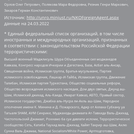
Орлов Олег Петрович, Полякова Мара Федоровна, Резник Генри Маркович,
Захаров Герман Константинович
Источник:
http://unro.minjust.ru/NKOForeignAgent.aspx
данные на
24.03.2022
* Единый федеральный список организаций, в том числе
иностранных и международных организаций, признанных
в соответствии с законодательством Российской Федерации
террористическими:
Высший военный Маджлисуль Шура Объединенных сил моджахедов
Кавказа, Конгресс народов Ичкерии и Дагестана, База, Асбат аль-Ансар,
Священная война, Исламская группа, Братья-мусульмане, Партия
исламского освобождения, Лашкар-И-Тайба, Исламская группа, Движение
Талибан, Исламская партия Туркестана, Общество социальных реформ,
Общество возрождения исламского наследия, Дом двух святых, Джунд аш-
Шам, Исламский джихад, Аль-Каида, Имарат Кавказ, АБТО, Правый сектор,
Исламское государство, Джабха аль-Нусра ли-Ахль аш-Шам, Народное
ополчение имени К. Минина и Д. Пожарского, Аджр от Аллаха Субхану уа
Тагьаля SHAM, АУМ Синрике, Муджахеды джамаата Ат-Тавхида Валь-Джихад,
Чистопольский Джамаат, Рохнамо ба суи давлати исломи, Террористическое
сообщество Сеть, Катиба Таухид валь-Джихад, Хайят Тахрир аш-Шам, Ахлю
Сунна Валь Джамаа, National Socialism/White Power, Артподготовка,