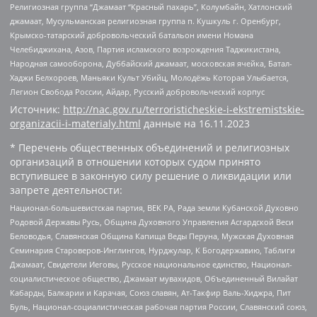
Религиозная группа “Джамаат “Красный пахарь”, Колумбайн, Хатлонский
джамаат, Мусульманская религиозная группа п. Кушкуль г. Оренбург,
Крымско-татарский добровольческий батальон имени Номана
Челебиджихана, Азов, Партия исламского возрождения Таджикистана,
Народная самооборона, Дуббайский джамаат, московская ячейка, Батал-
Хаджи Белхороев, Маньяки Культ Убийц, Молодёжь Которая Улыбается,
Легион Свобода России, Айдар, Русский добровольческий корпус
Источник:
http://nac.gov.ru/terroristicheskie-i-ekstremistskie-
organizacii-i-materialy.html
данные на
16.11.2023
* Перечень общественных объединений и религиозных
организаций в отношении которых судом принято
вступившее в законную силу решение о ликвидации или
запрете деятельности:
Национал-большевистская партия, ВЕК РА, Рада земли Кубанской Духовно
Родовой Державы Русь, Община Духовного Управления Асгардской Веси
Беловодья, Славянская Община Капища Веды Перуна, Мужская Духовная
Семинария Староверов-Инглингов, Нурджулар, К Богодержавию, Таблиги
Джамаат, Свидетели Иеговы, Русское национальное единство, Национал-
социалистическое общество, Джамаат мувахидов, Объединенный Вилайат
Кабарды, Балкарии и Карачая, Союз славян, Ат-Такфир Валь-Хиджра, Пит
Буль, Национал-социалистическая рабочая партия России, Славянский союз,