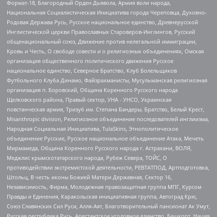
Формат-18, Благородный Орден Дьявола, Армия воли народа,
Национальная Социалистическая Инициатива города Череповца, Духовно-
Родовая Держава Русь, Русское национальное единство, Древнерусской
Инглистической церкви Православных Староверов-Инглингов, Русский
общенациональный союз, Движение против нелегальной иммиграции,
Кровь и Честь, О свободе совести и о религиозных объединениях, Омская
организация общественного политического движения Русское
национальное единство, Северное Братство, Клуб Болельщиков
Футбольного Клуба Динамо, Файзрахманисты, Мусульманская религиозная
организация п. Боровский, Община Коренного Русского народа
Щелковского района, Правый сектор, УНА - УНСО, Украинская
повстанческая армия, Тризуб им. Степана Бандеры, Братство, Белый Крест,
Misanthropic division, Религиозное объединение последователей инглиизма,
Народная Социальная Инициатива, TulaSkins, Этнополитическое
объединение Русские, Русское национальное объединение Атака, Мечеть
Мирмамеда, Община Коренного Русского народа г. Астрахани, ВОЛЯ,
Меджлис крымскотатарского народа, Рубеж Севера, ТОЙС, О
противодействии экстремистской деятельности, РЕВТАТПОД, Артподготовка,
Штольц, В честь иконы Божией Матери Державная, Сектор 16,
Независимость, Фирма, Молодежная правозащитная группа МПГ, Курсом
Правды и Единения, Каракольская инициативная группа, Автоград Крю,
Союз Славянских Сил Руси, Алля-Аят, Благотворительный пансионат Ак Умут,
Русская республика Русь, Арестантское уголовное единство, Башкорт, Нация