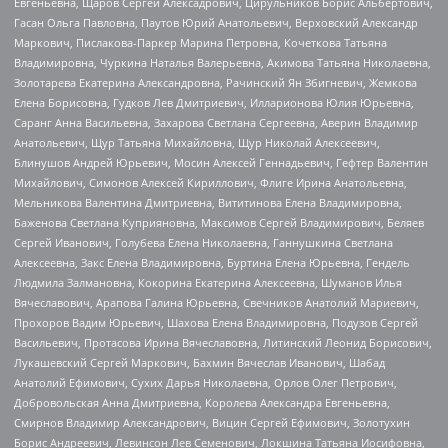
Евгеньевна, Щаров Сергей Алексадрович, Цирульников Борис Альбертович,
Гасан Ольга Павловна, Паутов Юрий Анатольевич, Верховский Александр
Маркович, Пислакова-Паркер Марина Петровна, Кочеткова Татьяна
Владимировна, Чуркина Наталья Валерьевна, Акимова Татьяна Николаевна,
Золотарева Екатерина Александровна, Рачинский Ян Збигневич, Жемкова
Елена Борисовна, Гудков Лев Дмитриевич, Илларионова Юлия Юрьевна,
Саранг Анна Васильевна, Захарова Светлана Сергеевна, Аверин Владимир
Анатольевич, Щур Татьяна Михайловна, Щур Николай Алексеевич,
Блинушов Андрей Юрьевич, Мосин Алексей Геннадьевич, Гефтер Валентин
Михайлович, Симонов Алексей Кириллович, Флиге Ирина Анатольевна,
Мельникова Валентина Дмитриевна, Вититинова Елена Владимировна,
Баженова Светлана Куприяновна, Максимов Сергей Владимирович, Беляев
Сергей Иванович, Голубева Елена Николаевна, Ганнушкина Светлана
Алексеевна, Закс Елена Владимировна, Буртина Елена Юрьевна, Гендель
Людмила Залмановна, Кокорина Екатерина Алексеевна, Шуманов Илья
Вячеславович, Арапова Галина Юрьевна, Свечников Анатолий Мариевич,
Прохоров Вадим Юрьевич, Шахова Елена Владимировна, Подузов Сергей
Васильевич, Протасова Ирина Вячеславовна, Литинский Леонид Борисович,
Лукашевский Сергей Маркович, Бахмин Вячеслав Иванович, Шабад
Анатолий Ефимович, Сухих Дарья Николаевна, Орлов Олег Петрович,
Добровольская Анна Дмитриевна, Королева Александра Евгеньевна,
Смирнов Владимир Александрович, Вицин Сергей Ефимович, Золотухин
Борис Андреевич, Левинсон Лев Семенович, Локшина Татьяна Иосифовна,