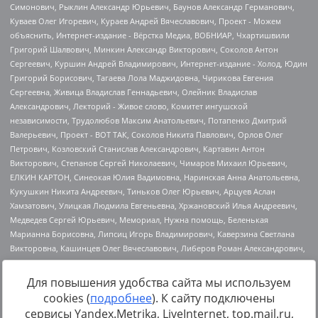
Для повышения удобства сайта мы используем
cookies (
подробнее
). К сайту подключены
Источник:
https://minjust.gov.ru/uploaded/files/reestr-
сервисы Yandex.Metrika, LiveInternet, top.mail.ru,