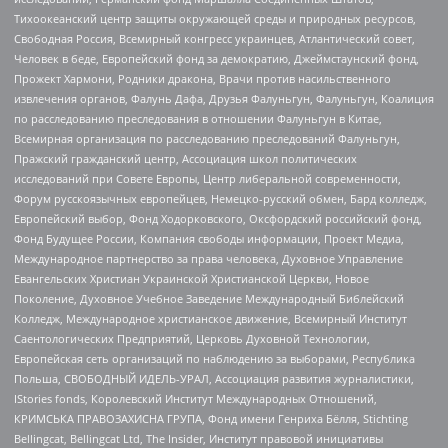
Тихоокеанский центр защиты окружающей среды и природных ресурсов,
Свободная Россия, Всемирный конгресс украинцев, Атлантический совет,
Человек в беде, Европейский фонд за демократию, Джеймстаунский фонд,
Прожект Хармони, Родники дракона, Врачи против насильственного
извлечения органов, Фалунь Дафа, Друзья Фалуньгун, Фалуньгун, Коалиция
по расследованию преследования в отношении Фалуньгун в Китае,
Всемирная организация по расследованию преследований Фалуньгун,
Пражский гражданский центр, Ассоциация школ политических
исследований при Совете Европы, Центр либеральной современности,
Форум русскоязычных европейцев, Немецко-русский обмен, Бард колледж,
Европейский выбор, Фонд Ходорковского, Оксфордский российский фонд,
Фонд Будущее России, Компания свободы информации, Проект Медиа,
Международное партнерство за права человека, Духовное Управление
Евангельских Христиан Украинской Христианской Церкви, Новое
Поколение, Духовное Учебное Заведение Международный Библейский
Колледж, Международное христианское движение, Всемирный Институт
Саентологических Предприятий, Церковь Духовной Технологии,
Европейская сеть организаций по наблюдению за выборами, Республика
Польша, СВОБОДНЫЙ ИДЕЛЬ-УРАЛ, Ассоциация развития журналистики,
IStories fonds, Королевский Институт Международных Отношений,
КРИМСЬКА ПРАВОЗАХИСНА ГРУПА, Фонд имени Генриха Бёлля, Stichting
Bellingcat, Bellingcat Ltd, The Insider, Институт правовой инициативы