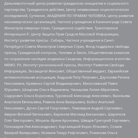
Дальневосточный центр развития гражданских инициатив и социального
партнерства, Гражданское действие, Центр независимых социологических
исследований, Сутяжник, АКАДЕМИЯ ПО ПРАВАМ ЧЕЛОВЕКА, Центр развития
некоммерческих организаций, Частное учреждение в Калининграде Совета
Министров северных стран, Гражданское содействие, Трансперенси
Интернешнл-Р, Центр Защиты Прав Средств Массовой Информации,
Институт развития прессы - Сибирь, Частное учреждение в Санкт-
Петербурге Совета Министров Северных Стран, Фонд поддержки свободы
прессы, Гражданский контроль, Человек и Закон, Общественная комиссия
по сохранению наследия академика Сахарова, Информационное агентство
МЕМО. РУ, Институт региональной прессы, Институт Развития Свободы
Информации, Экозащита!-Женсовет, Общественный вердикт, Евразийская
антимонопольная ассоциация, Бедушев Петр Петрович, Дзугкоева Регина
Николаевна, Кривенко Сергей Владимирович, Милославский Павел
Юрьевич, Шнырова Ольга Вадимовна, Чанышева Лилия Айратовна,
Сидорович Ольга Борисовна, Туровский Александр Алексеевич, Васильева
Анастасия Евгеньевна, Ривина Анна Валерьевна, Бойко Анатолий
Николаевич, Дугин Сергей Георгиевич, Пивоваров Андрей Сергеевич,
Аверин Виталий Евгеньевич, Барахоев Магомед Бекханович, Шарипков
Олег Викторович, Мошель Ирина Ароновна, Шведов Григорий Сергеевич,
Пономарев Лев Александрович, Каргалицкий Борис Юльевич, Созаев
Валерий Валерьевич, Исламов Тимур Рифгатович, Романова Ольга