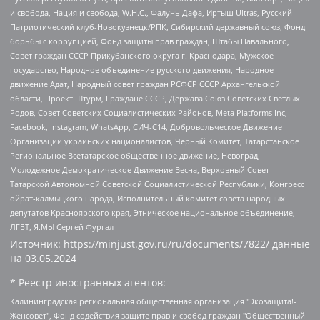
и свобода, Нация и свобода, W.H.С., Фалунь Дафа, Иртыш Ultras, Русский
Патриотический клуб-Новокузнецк/РПК, Сибирский державный союз, Фонд
борьбы с коррупцией, Фонд защиты прав граждан, Штабы Навального,
Совет граждан СССР Прикубанского округа г. Краснодара, Мужское
государство, Народное объединение русского движения, Народное
движение Адат, Народный совет граждан РСФСР СССР Архангельской
области, Проект Штурм, Граждане СССР, Держава Союз Советских Светлых
Родов, Совет Советских Социалистических Районов, Meta Platforms Inc,
Facebook, Instagram, WhatsApp, СИЧ-С14, Добровольческое Движение
Организации украинских националистов, Черный Комитет, Татарстанское
Региональное Всетатарское общественное движение, Невоград,
Молодежное Демократическое Движение Весна, Верховный Совет
Татарской Автономной Советской Социалистической Республики, Конгресс
ойрат-калмыцкого народа, Исполнительный комитет совета народных
депутатов Красноярского края, Этническое национальное объединение,
ЛГБТ, Я.МЫ Сергей Фургал
Источник:
https://minjust.gov.ru/ru/documents/7822/
данные
на
03.05.2024
* Реестр иностранных агентов:
Калининградская региональная общественная организация "Экозащита!-Женсовет", Фонд содействия защите прав и свобод граждан "Общественный вердикт", Фонд "Институт Развития Свободы Информации", Частное учреждение "Информационное агентство МЕМО. РУ", Региональная общественная организация "Общественная комиссия по сохранению наследия академика Сахарова", Фонд поддержки свободы прессы, Санкт-Петербургская общественная правозащитная организация "Гражданский контроль", Межрегиональная общественная организация "Информационно-просветительский центр "Мемориал", Региональный Фонд "Центр Защиты Прав Средств Массовой Информации", с 05.12.2023 Фонд "Центр Защиты Прав Средств массовой информации", Региональная общественная благотворительная организация помощи беженцам и мигрантам "Гражданское содействие", Негосударственное образовательное учреждение дополнительного профессионального образования (повышение квалификации) специалистов "АКАДЕМИЯ ПО ПРАВАМ ЧЕЛОВЕКА", Свердловская региональная общественная организация "Сутяжник", Автономная некоммерческая организация "Центр независимых социологических исследований", Союз общественных объединений "Российский исследовательский центр по правам человека", Региональное общественное учреждение научно-информационный центр "МЕМОРИАЛ", Некоммерческая организация "Фонд защиты гласности", Автономная некоммерческая организация "Институт прав человека", Городская общественная организация "Екатеринбургское общество "МЕМОРИАЛ", Городская общественная организация "Рязанское историко-просветительское и правозащитное общество "Мемориал" (Рязанский Мемориал), Челябинский региональный орган общественной самодеятельности – женское общественное объединение "Женщины Евразии", Челябинский региональный орган общественной самодеятельности "Уральская правозащитная группа", Фонд содействия защите здоровья и социальной справедливости имени Андрея Рылькова, Автономная Некоммерческая Организация "Аналитический Центр Юрия Левады", Автономная некоммерческая организация социальной поддержки населения "Проект Апрель", Региональная общественная организация помощи женщинам и детям, находящимся в кризисной ситуации "Информационно-методический центр "Анна", Фонд содействия развитию массовых коммуникаций и правовому просвещению "Так-так-Так", Фонд содействия устойчивому развитию "Серебряная тайга", Свердловский региональный общественный фонд социальных проектов "Новое время", "Idel.Реалии", Кавказ.Реалии, Крым.Реалии, Телеканал Настоящее Время, Татаро-башкирская служба Радио Свобода (Azatliq Radiosi), Радио Свободная Европа/Радио Свобода (PCE/PC), "Сибирь.Реалии", "Фактограф", Благотворительный фонд помощи осужденным и их семьям, Автономная некоммерческая организация "Институт глобализации и социальных движений", Фонд "В защиту прав заключенных", Частное учреждение "Центр поддержки и содействия развитию средств массовой информации", Пензенский региональный общественный благотворительный фонд "Гражданский союз", "Север.Реалии", Некоммерческая организация Фонд "Правовая инициатива", Общество с ограниченной ответственностью "Радио Свободная Европа/Радио Свобода", Чешское информационное агентство "MEDIUM-ORIENT", Красноярская региональная общественная организация "Мы против СПИДа", Камалягин Денис Николаевич, Маркелов Сергей Евгеньевич, Пономарев Лев Александрович, Савицкая Людмила Алексеевна, Автономная некоммерческая организация "Центр по работе с проблемой насилия "НАСИЛИЮ.НЕТ", Межрегиональный профессиональный союз работников здравоохранения "Альянс врачей", Юридическое лицо, зарегистрированное в Латвийской Республике, SIA "Medusa Project" (регистрационный номер 40103797863, дата регистрации 10.06.2014), Некоммерческая организация "Фонд по борьбе с коррупцией", Автономная некоммерческая организация "Институт права и публичной политики", Баданин Роман Сергеевич, Гликин Максим Александрович, Железнова Мария Михайловна, Лукьянова Юлия Сергеевна, Маетная Елизавета Витальевна, Маняхин Петр Борисович, Чуракова Ольга Владимировна, Ярош Юлия Петровна, Юридическое лицо "The Insider SIA", зарегистрированное в Риге, Латвийская Республика (дата регистрации 26.06.2015), являющееся администратором доменного имени интернет-издания "The Insider SIA", https://theins.ru, Постернак Алексей Евгеньевич, Рубин Михаил Аркадьевич, Анин Роман Александрович, Юридическое лицо Istories fonds, зарегистрированное в Латвийской Республике (регистрационный номер 50008295751, дата регистрации 24.02.2020), Великовский Дмитрий Александрович, Долинина Ирина Николаевна, Мароховская Алеся Алексеевна, Шлейнов Роман Юрьевич, Шмагун Олеся Валентиновна, Общество с ограниченной ответственностью "Альтаир 2021", Общество с ограниченной ответственностью "Вега 2021", Общество с ограниченной ответственностью "Главный редактор 2021", Общество с ограниченной ответственностью "Ромашки монолит", Важенков Артем Валерьевич, Ивановская областная общественная организация "Центр гендерных исследований", Гурман Юрий Альбертович, Медиапроект "ОВД-Инфо", Егоров Владимир Владимирович, Жилинский Владимир Александрович, Общество с ограниченной ответственностью "ЗП", Иванова София Юрьевна, Карезина Инна Павловна, Кильтау Екатерина Викторовна, Петров Алексей Викторович, Пискунов Сергей Евгеньевич, Смирнов Сергей Сергеевич, Тихонов Михаил Сергеевич, Общество с ограниченной ответственностью "ЖУРНАЛИСТ-ИНОСТРАННЫЙ АГЕНТ", Арапова Галина Юрьевна, Вольтская Татьяна Анатольевна, Американская компания "Mason G.E.S. Anonymous Foundation" (США), являющаяся владельцем интернет-издания https://mnews.world/, Компания "Stichting Bellingcat", зарегистрированная в Нидерландах (дата регистрации 11.07.2018), Захаров Андрей Вячеславович, Клепиковская Екатерина Дмитриевна, Общество с ограниченной ответственностью "МЕМО", Перл Роман Александрович, Симонов Евгений Алексеевич, Соловьева Елена Анатольевна, Сотников Даниил Владимирович, Сурначева Елизавета Дмитриевна, Автономная некоммерческая организация по защите прав человека и информированию населения "Якутия – Наше Мнение", Общество с ограниченной ответственностью "Москоу диджитал медиа", с 26.01.2023 Общество с ограниченной ответственностью "Чайка Белые сады", Ветошкина Валерия Валерьевна, Заговора Максим Александрович, Межрегиональное общественное движение "Российская ЛГБТ - сеть", Оленичев Максим Владимирович, Павлов Иван Юрьевич, Скворцова Елена Сергеевна, Общество с ограниченной ответственностью "Как бы инагент", Кочетков Игорь Викторович, Общество с ограниченной ответственностью "Честные выборы", Еланчик Олег Александрович, Общество с ограниченной ответственностью "Нобелевский призыв", Гималова Регина Эмилевна, Григорьев Андрей Валерьевич, Григорьева Алина Александровна, Ассоциация по содействию защите прав призывников, альтернативнослужащих и военнослужащих "Правозащитная группа "Гражданин.Армия.Право", Хисамова Регина Фаритовна, Автономная некоммерческая организация по реализации социально-правовых программ "Лилит", Дальневосточное общественное движение "Маяк", Санкт-Петербургская ЛГБТ-инициативная группа "Выход", Инициативная группа ЛГБТ+ "Реверс", Алексеев Андрей Викторович, Бекбулатова Таисия Львовна, Беляев Иван Михайлович, Владыкина Елена Сергеевна, Гельман Марат Александрович, Никульшина Вероника Юрьевна, Толоконникова Надежда Андреевна, Шендерович Виктор Анатольевич, Общество с ограниченной ответственностью "Данное сообщение", Общество с ограниченной ответственностью Издательский дом "Новая глава", Айнбиндер Александра Александровна, Московский комьюнити-центр для ЛГБТ+инициатив, Благотворительный фонд развития филантропии, Deutsche Welle (Германия, Kurt-Schumacher-Strasse 3, 53113 Bonn), Борзунова Мария Михайловна, Воробьев Виктор Викторович, Голубева Анна Львовна, Константинова Алла Михайловна, Малкова Ирина Владимировна, Мурадов Мурад Абдулгалимович, Осетинская Елизавета Николаевна, Понасенков Евгений Николаевич, Ганапольский Матвей Юрьевич, Киселев Евгений Алексеевич, Борухович Ирина Григорьевна, Дремин Иван Тимофеевич, Дубровский Дмитрий Викторович, Красноярская региональная общественная организация поддержки и развития альтернативных образовательных технологий и межкультурных коммуникаций "ИНТЕРРА", Маяковская Екатерина Алексеевна, Фейгин Марк Захарович, Филимонов Андрей Викторович, Дзугкоева Регина Николаевна, Доброхотов Роман Александрович, Дудь Юрий Александрович, Елкин Сергей Владимирович, Кругликов Кирилл Игоревич, Сабунаева Мария Леонидовна, Семенов Алексей Владимирович, Шаинян Карен Багратович, Шульман Екатерина Михайловна, Асафьев Артур Валерьевич, Вахштайн Виктор Семенович, Венедиктов Алексей Алексеевич, Лушникова Екатерина Евгеньевна, Волков Леонид Михайлович, Невзоров Александр Глебович, Пархоменко Сергей Борисович, Сироткин Ярослав Николаевич, Кара-Мурза Владимир Владимирович, Баранова Наталья Владимировна, Гозман Леонид Яковлевич, Кагарлицкий Борис Юльевич, Климарев Михаил Валерьевич, Милов Владимир Станиславович, Автономная некоммерческая организация Краснодарский центр современного искусства "Типография", Моргенштерн Алишер Тагирович, Соболь Любовь Эдуардовна, Общество с ограниченной ответственностью "ЛИЗА НОРМ", Каспаров Гарри Кимович, Ходорковский Михаил Борисович, Общество с ограниченной ответственностью "Апрельские тезисы", Данилович Ирина Брониславовна, Кашин Олег Владимирович, Петров Николай Владимирович, Пивоваров Алексей Владимирович, Соколов Михаил Владимирович, Цветкова Юлия Владимировна, Чичваркин Евгений Александрович, Комитет против пыток/Команда против пыток, Общество с ограниченной ответственностью "Первый научный", Общество с ограниченной ответственностью "Вертолет и ко", Белоцерковская Вероника Борисовна, Кац Максим Евгеньевич, Лазарева Татьяна Юрьевна, Шаведдинов Руслан Табризович, Яшин Илья Валерьевич, Общество с ограниченной ответственностью "Иноагент ААВ", Алешковский Дмитрий Петрович, Альбац Евгения Марковна, Быков Дмитрий Львович, Галямина Юлия Евгеньевна, Лойко Сергей Леонидович, Мартынов Кирилл Константинович, Медведев Сергей Александрович, Крашенинников Федор Геннадиевич, Гордеева Катерина Вл