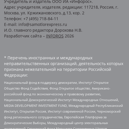
Учредитель и издатель ООО ИА «Инфорос».
Адрес учредителя, издателя, редакции: 117218, Россия, г.
Москва, ул. Кржижановского, д.13, кор. 2
Телефон: +7 (495) 718-84-11
E-mail: info@samotlorexpress.ru
И.О. главного редактора Дорохова Н.В.
Разработчик сайта –
INFOROS
2026
* Перечень иностранных и международных
неправительственных организаций, деятельность которых
признана нежелательной на территории Российской
Федерации:
Национальный фонд в поддержку демократии, Институт Открытое
Общество Фонд Содействия, Фонд Открытое общество, Американо-
российский фонд по экономическому и правовому развитию,
Национальный Демократический Институт Международных Отношений,
MEDIA DEVELOPMENT INVESTMENT FUND, Международный Республиканский
Институт, Открытая Россия, Институт современной России, Черноморский
фонд регионального сотрудничества, Европейская Платформа за
Демократические Выборы, Международный центр электоральных
исследований, Германский фонд Маршалла Соединенных Штатов,