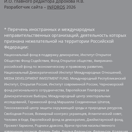
И.О. главного редактора Дорохова Н.В.
Разработчик сайта –
INFOROS
2026
* Перечень иностранных и международных
неправительственных организаций, деятельность которых
признана нежелательной на территории Российской
Федерации:
Национальный фонд в поддержку демократии, Институт Открытое
Общество Фонд Содействия, Фонд Открытое общество, Американо-
российский фонд по экономическому и правовому развитию,
Национальный Демократический Институт Международных Отношений,
MEDIA DEVELOPMENT INVESTMENT FUND, Международный Республиканский
Институт, Открытая Россия, Институт современной России, Черноморский
фонд регионального сотрудничества, Европейская Платформа за
Демократические Выборы, Международный центр электоральных
исследований, Германский фонд Маршалла Соединенных Штатов,
Тихоокеанский центр защиты окружающей среды и природных ресурсов,
Свободная Россия, Всемирный конгресс украинцев, Атлантический совет,
Человек в беде, Европейский фонд за демократию, Джеймстаунский фонд,
Прожект Хармони, Родники дракона, Врачи против насильственного
извлечения органов, Фалунь Дафа, Друзья Фалуньгун, Фалуньгун, Коалиция