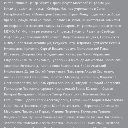
Интернешнл-Р, Центр Защиты Прав Средств Массовой Информации,
Институт развития прессы - Сибирь, Частное учреждение в Санкт-
Петербурге Совета Министров Северных Стран, Фонд поддержки свободы
прессы, Гражданский контроль, Человек и Закон, Общественная комиссия
по сохранению наследия академика Сахарова, Информационное агентство
МЕМО. РУ, Институт региональной прессы, Институт Развития Свободы
Информации, Экозащита!-Женсовет, Общественный вердикт, Евразийская
антимонопольная ассоциация, Бедушев Петр Петрович, Дзугкоева Регина
Николаевна, Кривенко Сергей Владимирович, Милославский Павел
Юрьевич, Шнырова Ольга Вадимовна, Чанышева Лилия Айратовна,
Сидорович Ольга Борисовна, Туровский Александр Алексеевич, Васильева
Анастасия Евгеньевна, Ривина Анна Валерьевна, Бойко Анатолий
Николаевич, Дугин Сергей Георгиевич, Пивоваров Андрей Сергеевич,
Аверин Виталий Евгеньевич, Барахоев Магомед Бекханович, Шарипков
Олег Викторович, Мошель Ирина Ароновна, Шведов Григорий Сергеевич,
Пономарев Лев Александрович, Каргалицкий Борис Юльевич, Созаев
Валерий Валерьевич, Исламов Тимур Рифгатович, Романова Ольга
Евгеньевна, Щаров Сергей Алексадрович, Цирульников Борис Альбертович,
Гасан Ольга Павловна, Паутов Юрий Анатольевич, Верховский Александр
Маркович, Пислакова-Паркер Марина Петровна, Кочеткова Татьяна
Владимировна, Чуркина Наталья Валерьевна, Акимова Татьяна Николаевна,
Золотарева Екатерина Александровна, Рачинский Ян Збигневич, Жемкова