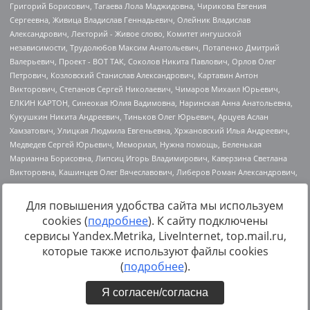
Для повышения удобства сайта мы используем
cookies (
подробнее
). К сайту подключены
Источник:
https://minjust.gov.ru/uploaded/files/reestr-
сервисы Yandex.Metrika, LiveInternet, top.mail.ru,
inostrannyih-agentov-22-03-2024.pdf
данные на
22.03.2024
которые также используют файлы cookies
(
подробнее
).
Я согласен/согласна