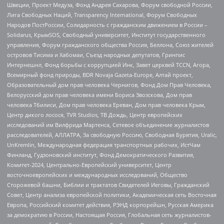
Швеции, Проект Медуза, Фонд Андрея Сахарова, Форум свободной России,
Лига Свободных Наций, Transparеncy International, Форум Свободных
Народов ПостРоссии, Солидарность с гражданским движением в России –
Solidarus, КрымSOS, Свободный университет, Институт государственного
управления, Форум гражданского общества Россия, Беллона, Союз жителей
островов Тисима и Хабомаи, Съезд народных депутатов, Гринпис
Интернешнл, Фонд борьбы с коррупцией Инк, Завет церквей TCCN, Агора,
Всемирный фонд природы, BDR Novaja Gazeta-Europe, Алтай проект,
Образовательный дом прав человека Чернигов, Фонд Дом Прав Человека,
Белорусский дом прав человека имени Бориса Звозскова, Дом прав
человека Тбилиси, Дом прав человека Ереван, Дом прав человека Крым,
Центр дикого лосося, TVR Studios, ТВ Дождь, Центр европейских
исследований им Вилфрида Мартенса, Сетевое объединение журналистов
расследователей, АЛЛАТРА, За свободную Россию, Свободная Бурятия, Uralic,
UnKremlin, Международная федерация транспортных рабочих, ИстЧам
Финланд, Гудзоновский институт, Фонд Демократического Развития,
Комитет-2024, Центрально-Европейский университет, Центр
восточноевропейских и международных исследований, Общество
Сторожевой башни, Библии и трактатов Свидетелей Иеговы, Гражданский
Совет, Центр анализа европейской политики, Академическая сеть Восточная
Европа, Российский комитет действия, РЭНД корпорейшн, Русская Америка
за демократию в России, Настоящая Россия, Глобальная сеть журналистов-