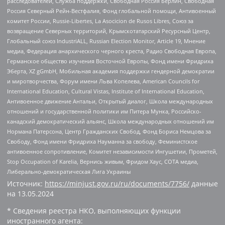
расследователей, Служба поддержки, Свободная Россия Берлин, Свободная
Россия Северный Рейн-Вестфалия, Фонд глобальной помощи, Антивоенный
комитет России, Russie-Libertes, La Asocicion de Rusos Libres, Союз за
возвращение Северных территорий, Крымскотатарский Ресурсный Центр,
Глобальный союз IndustriALL, Russian Election Monitor, Article 19, Мнение
медиа, Федерация анархического черного креста, Радио Свободная Европа,
Германское общество изучения Восточной Европы, Фонд имени Фридриха
Эберта, XZ gGmbH, Мобильная академия поддержки гендерной демократии
и миротворчества, Форум имени Льва Копелева, American Councils for
International Education, Cultural Vistas, Institute of International Education,
Антивоенное движение Антальи, Открытый диалог, Школа международных
отношений и государственной политики им Питера Мунка, Российско-
канадский демократический альянс, Школа международных отношений им
Нормана Патерсона, Центр Гражданских Свобод, Фонд Бориса Немцова за
Свободу, Фонд имени Фридриха Науманна за свободу, Феминистское
антивоенное сопротивление, Комитет независимости Ингушетии, Прометей,
Stop Occupation of Karelia, Вернись живым, Фридом Хаус, СОТА медиа,
Либерально-демократическая Лига Украины
Источник:
https://minjust.gov.ru/ru/documents/7756/
данные
на
13.05.2024
* Сведения реестра НКО, выполняющих функции
иностранного агента: