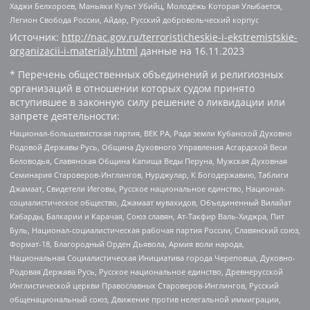
Хаджи Белхороев, Маньяки Культ Убийц, Молодёжь Которая Улыбается,
Легион Свобода России, Айдар, Русский добровольческий корпус
Источник:
http://nac.gov.ru/terroristicheskie-i-ekstremistskie-
organizacii-i-materialy.html
данные на
16.11.2023
* Перечень общественных объединений и религиозных
организаций в отношении которых судом принято
вступившее в законную силу решение о ликвидации или
запрете деятельности:
Национал-большевистская партия, ВЕК РА, Рада земли Кубанской Духовно
Родовой Державы Русь, Община Духовного Управления Асгардской Веси
Беловодья, Славянская Община Капища Веды Перуна, Мужская Духовная
Семинария Староверов-Инглингов, Нурджулар, К Богодержавию, Таблиги
Джамаат, Свидетели Иеговы, Русское национальное единство, Национал-
социалистическое общество, Джамаат мувахидов, Объединенный Вилайат
Кабарды, Балкарии и Карачая, Союз славян, Ат-Такфир Валь-Хиджра, Пит
Буль, Национал-социалистическая рабочая партия России, Славянский союз,
Формат-18, Благородный Орден Дьявола, Армия воли народа,
Национальная Социалистическая Инициатива города Череповца, Духовно-
Родовая Держава Русь, Русское национальное единство, Древнерусской
Инглистической церкви Православных Староверов-Инглингов, Русский
общенациональный союз, Движение против нелегальной иммиграции,