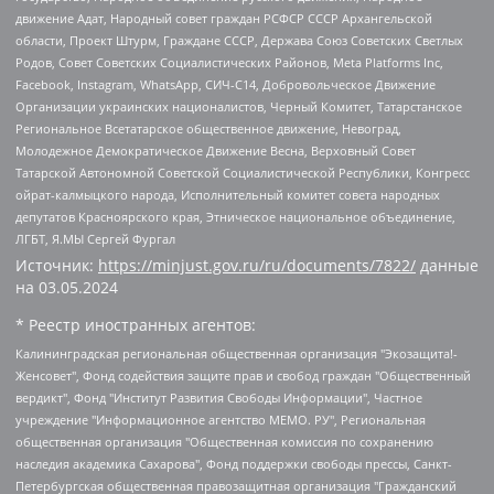
движение Адат, Народный совет граждан РСФСР СССР Архангельской
области, Проект Штурм, Граждане СССР, Держава Союз Советских Светлых
Родов, Совет Советских Социалистических Районов, Meta Platforms Inc,
Facebook, Instagram, WhatsApp, СИЧ-С14, Добровольческое Движение
Организации украинских националистов, Черный Комитет, Татарстанское
Региональное Всетатарское общественное движение, Невоград,
Молодежное Демократическое Движение Весна, Верховный Совет
Татарской Автономной Советской Социалистической Республики, Конгресс
ойрат-калмыцкого народа, Исполнительный комитет совета народных
депутатов Красноярского края, Этническое национальное объединение,
ЛГБТ, Я.МЫ Сергей Фургал
Источник:
https://minjust.gov.ru/ru/documents/7822/
данные
на
03.05.2024
* Реестр иностранных агентов:
Калининградская региональная общественная организация "Экозащита!-Женсовет", Фонд содействия защите прав и свобод граждан "Общественный вердикт", Фонд "Институт Развития Свободы Информации", Частное учреждение "Информационное агентство МЕМО. РУ", Региональная общественная организация "Общественная комиссия по сохранению наследия академика Сахарова", Фонд поддержки свободы прессы, Санкт-Петербургская общественная правозащитная организация "Гражданский контроль", Межрегиональная общественная организация "Информационно-просветительский центр "Мемориал", Региональный Фонд "Центр Защиты Прав Средств Массовой Информации", с 05.12.2023 Фонд "Центр Защиты Прав Средств массовой информации", Региональная общественная благотворительная организация помощи беженцам и мигрантам "Гражданское содействие", Негосударственное образовательное учреждение дополнительного профессионального образования (повышение квалификации) специалистов "АКАДЕМИЯ ПО ПРАВАМ ЧЕЛОВЕКА", Свердловская региональная общественная организация "Сутяжник", Автономная некоммерческая организация "Центр независимых социологических исследований", Союз общественных объединений "Российский исследовательский центр по правам человека", Региональное общественное учреждение научно-информационный центр "МЕМОРИАЛ", Некоммерческая организация "Фонд защиты гласности", Автономная некоммерческая организация "Институт прав человека", Городская общественная организация "Екатеринбургское общество "МЕМОРИАЛ", Городская общественная организация "Рязанское историко-просветительское и правозащитное общество "Мемориал" (Рязанский Мемориал), Челябинский региональный орган общественной самодеятельности – женское общественное объединение "Женщины Евразии", Челябинский региональный орган общественной самодеятельности "Уральская правозащитная группа", Фонд содействия защите здоровья и социальной справедливости имени Андрея Рылькова, Автономная Некоммерческая Организация "Аналитический Центр Юрия Левады", Автономная некоммерческая организация социальной поддержки населения "Проект Апрель", Региональная общественная организация помощи женщинам и детям, находящимся в кризисной ситуации "Информационно-методический центр "Анна", Фонд содействия развитию массовых коммуникаций и правовому просвещению "Так-так-Так", Фонд содействия устойчивому развитию "Серебряная тайга", Свердловский региональный общественный фонд социальных проектов "Новое время", "Idel.Реалии", Кавказ.Реалии, Крым.Реалии, Телеканал Настоящее Время, Татаро-башкирская служба Радио Свобода (Azatliq Radiosi), Радио Свободная Европа/Радио Свобода (PCE/PC), "Сибирь.Реалии", "Фактограф", Благотворительный фонд помощи осужденным и их семьям, Автономная некоммерческая организация "Институт глобализации и социальных движений", Фонд "В защиту прав заключенных", Частное учреждение "Центр поддержки и содействия развитию средств массовой информации", Пензенский региональный общественный благотворительный фонд "Гражданский союз", "Север.Реалии", Некоммерческая организация Фонд "Правовая инициатива", Общество с ограниченной ответственностью "Радио Свободная Европа/Радио Свобода", Чешское информационное агентство "MEDIUM-ORIENT", Красноярская региональная общественная организация "Мы против СПИДа", Камалягин Денис Николаевич, Маркелов Сергей Евгеньевич, Пономарев Лев Александрович, Савицкая Людмила Алексеевна, Автономная некоммерческая организация "Центр по работе с проблемой насилия "НАСИЛИЮ.НЕТ", Межрегиональный профессиональный союз работников здравоохранения "Альянс врачей", Юридическое лицо, зарегистрированное в Латвийской Республике, SIA "Medusa Project" (регистрационный номер 40103797863, дата регистрации 10.06.2014), Некоммерческая организация "Фонд по борьбе с коррупцией", Автономная некоммерческая организация "Институт права и публичной политики", Баданин Роман Сергеевич, Гликин Максим Александрович, Железнова Мария Михайловна, Лукьянова Юлия Сергеевна, Маетная Елизавета Витальевна, Маняхин Петр Борисович, Чуракова Ольга Владимировна, Ярош Юлия Петровна, Юридическое лицо "The Insider SIA", зарегистрированное в Риге, Латвийская Республика (дата регистрации 26.06.2015), являющееся администратором доменного имени интернет-издания "The Insider SIA", https://theins.ru, Постернак Алексей Евгеньевич, Рубин Михаил Аркадьевич, Анин Роман Александрович, Юридическое лицо Istories fonds, зарегистрированное в Латвийской Республике (регистрационный номер 50008295751, дата регистрации 24.02.2020), Великовский Дмитрий Александрович, Долинина Ирина Николаевна, Мароховская Алеся Алексеевна, Шлейнов Роман Юрьевич, Шмагун Олеся Валентиновна, Общество с ограниченной ответственностью "Альтаир 2021", Общество с ограниченной ответственностью "Вега 2021", Общество с ограниченной ответственностью "Главный редактор 2021", Общество с ограниченной ответственностью "Ромашки монолит", Важенков Артем Валерьевич, Ивановская областная общественная организация "Центр гендерных исследований", Гурман Юрий Альбертович, Медиапроект "ОВД-Инфо", Егоров Владимир Владимирович, Жилинский Владимир Александрович, Общество с ограниченной ответственностью "ЗП", Иванова София Юрьевна, Карезина Инна Павловна, Кильтау Екатерина Викторовна, Петров Алексей Викторович, Пискунов Сергей Евгеньевич, Смирнов Сергей Сергеевич, Тихонов Михаил Сергеевич, Общество с ограниченной ответственностью "ЖУРНАЛИСТ-ИНОСТРАННЫЙ АГЕНТ", Арапова Галина Юрьевна, Вольтская Татьяна Анатольевна, Американская компания "Mason G.E.S. Anonymous Foundation" (США), являющаяся владельцем интернет-издания https://mnews.world/, Компания "Stichting Bellingcat", зарегистрированная в Нидерландах (дата регистрации 11.07.2018), Захаров Андрей Вячеславович, Клепиковская Екатерина Дмитриевна, Общество с ограниченной ответственностью "МЕМО", Перл Роман Александрович, Симонов Евгений Алексеевич, Соловьева Елена Анатольевна, Сотников Даниил Владимирович, Сурначева Елизавета Дмитриевна, Автономная некоммерческая организация по защите прав человека и информированию населения "Якутия – Наше Мнение", Общество с ограниченной ответственностью "Москоу диджитал медиа", с 26.01.2023 Общество с ограниченной ответственностью "Чайка Белые сады", Ветошкина Валерия Валерьевна, Заговора Максим Александрович, Межрегиональное общественное движение "Российская ЛГБТ - сеть", Оленичев Максим Владимирович, Павлов Иван Юрьевич, Скворцова Елена Сергеевна, Общество с ограниченной ответственностью "Как бы инагент", Кочетков Игорь Викторович, Общество с ограниченной ответственностью "Честные выборы", Еланчик Олег Александрович, Общество с ограниченной ответственностью "Нобелевский призыв", Гималова Регина Эмилевна, Григорьев Андрей Валерьевич, Григорьева Алина Александровна, Ассоциация по содействию защите прав призывников, альтернативнослужащих и военнослужащих "Правозащитная группа "Гражданин.Армия.Право", Хисамова Регина Фаритовна, Автономная некоммерческая организация по реализации социально-правовых программ "Лилит", Дальневосточное общественное движение "Маяк", Санкт-Петербургская ЛГБТ-инициативная группа "Выход", Инициативная группа ЛГБТ+ "Реверс", Алексеев Андрей Викторович, Бекбулатова Таисия Львовна, Беляев Иван Михайлович, Владыкина Елена Сергеевна, Гельман Марат Александрович, Никульшина Вероника Юрьевна, Толоконникова Надежда Андреевна, Шендерович Виктор Анатольевич, Общество с ограниченной ответственностью "Данное сообщение", Общество с ограниченной ответственностью Издательский дом "Новая глава", Айнбиндер Александра Александровна, Московский комьюнити-центр для ЛГБТ+инициатив, Благотворительный фонд развития филантропии, Deutsche Welle (Германия, Kurt-Schumacher-Strasse 3, 53113 Bonn), Борзунова Мария Михайловна, Воробьев Виктор Викторович, Голубева Анна Львовна, Константинова Алла Михайловна, Малкова Ирина Владимировна, Мурадов Мурад Абдулгалимович, Осетинская Елизавета Николаевна, Понасенков Евгений Николаевич, Ганапольский Матвей Юрьевич, Киселев Евгений Алексеевич, Борухович Ирина Григорьевна, Дремин Иван Тимофеевич, Дубровский Дмитрий Викторович, Красноярская региональная общественная организация поддержки и развития альтернативных образовательных технологий и межкультурных коммуникаций "ИНТЕРРА", Маяковская Екатерина Алексеевна, Фейгин Марк Захарович, Филимонов Андрей Викторович, Дзугкоева Регина Николаевна, Доброхотов Роман Александрович, Дудь Юрий Александрович, Елкин Сергей Владимирович, Кругликов Кирилл Игоревич, Сабунаева Мария Леонидовна, Семенов Алексей Владимирович, Шаинян Карен Багратович, Шульман Екатерина Михайловна, Асафьев Артур Валерьевич, Вахштайн Виктор Семенович, Венедиктов Алексей Алексеевич, Лушникова Екатерина Евгеньевна, Волков Леонид Михайлович, Невзоров Александр Глебович, Пархоменко Сергей Борисович, Сироткин Ярослав Николаевич, Кара-Мурза Владимир Владимирович, Баранова Наталья Владимировна, Гозман Леонид Яковлевич, Кагарлицкий Борис Юльевич, Климарев Михаил Валерьевич, Милов Владимир Станиславович, Автономная некоммерческая организация Краснодарский центр современного искусства "Типография", Моргенштерн Алишер Тагирович, Соболь Любовь Эдуардовна, Общество с ограниченной ответственностью "ЛИЗА НОРМ", Каспаров Гарри Кимович, Ходорковский Михаил Борисович, Общество с ограниченной ответственностью "Апрельские тезисы", Данилович Ирина Брониславовна, Кашин Олег Владимирович, Петров Николай Владимирович, Пивоваров Алексей Владимирович, Соколов Михаил Владимирович, Цветкова Юлия Владимировна, Чичваркин Евгений Александрович, Комитет против пыток/Команда против пыток, Общество с ограниченной ответственностью "Первый научный", Общество с ограниченной ответственностью "Вертолет и ко", Белоцерковская Вероника Борисовна, Кац Максим Евгеньевич, Лазарева Татьяна Юрьевна, Шаведдинов Руслан Табризович, Яшин Илья Валерьевич, Общество с ограниченной ответственностью "Иноагент ААВ", Алешковский Дмитрий Петрович, Альбац Евгения Марковна, Быков Дмитрий Львович, Галямина Юлия Евгеньевна, Лойко Сергей Леонидович, Мартынов Кирилл Константинович, Медведев Сергей Александрович, Крашенинников Федор Геннадиевич, Гордеева Катерина Вл