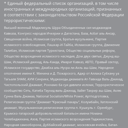
* Единый федеральный список организаций, в том числе
иностранных и международных организаций, признанных
в соответствии с законодательством Российской Федерации
террористическими:
Высший военный Маджлисуль Шура Объединенных сил моджахедов
Кавказа, Конгресс народов Ичкерии и Дагестана, База, Асбат аль-Ансар,
Священная война, Исламская группа, Братья-мусульмане, Партия
исламского освобождения, Лашкар-И-Тайба, Исламская группа, Движение
Талибан, Исламская партия Туркестана, Общество социальных реформ,
Общество возрождения исламского наследия, Дом двух святых, Джунд аш-
Шам, Исламский джихад, Аль-Каида, Имарат Кавказ, АБТО, Правый сектор,
Исламское государство, Джабха аль-Нусра ли-Ахль аш-Шам, Народное
ополчение имени К. Минина и Д. Пожарского, Аджр от Аллаха Субхану уа
Тагьаля SHAM, АУМ Синрике, Муджахеды джамаата Ат-Тавхида Валь-Джихад,
Чистопольский Джамаат, Рохнамо ба суи давлати исломи, Террористическое
сообщество Сеть, Катиба Таухид валь-Джихад, Хайят Тахрир аш-Шам, Ахлю
Сунна Валь Джамаа, National Socialism/White Power, Артподготовка,
Религиозная группа “Джамаат “Красный пахарь”, Колумбайн, Хатлонский
джамаат, Мусульманская религиозная группа п. Кушкуль г. Оренбург,
Крымско-татарский добровольческий батальон имени Номана
Челебиджихана, Азов, Партия исламского возрождения Таджикистана,
Народная самооборона, Дуббайский джамаат, московская ячейка, Батал-