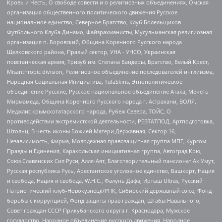
Кровь и Честь, О свободе совести и о религиозных объединениях, Омская
организация общественного политического движения Русское
национальное единство, Северное Братство, Клуб Болельщиков
Футбольного Клуба Динамо, Файзрахманисты, Мусульманская религиозная
организация п. Боровский, Община Коренного Русского народа
Щелковского района, Правый сектор, УНА - УНСО, Украинская
повстанческая армия, Тризуб им. Степана Бандеры, Братство, Белый Крест,
Misanthropic division, Религиозное объединение последователей инглиизма,
Народная Социальная Инициатива, TulaSkins, Этнополитическое
объединение Русские, Русское национальное объединение Атака, Мечеть
Мирмамеда, Община Коренного Русского народа г. Астрахани, ВОЛЯ,
Меджлис крымскотатарского народа, Рубеж Севера, ТОЙС, О
противодействии экстремистской деятельности, РЕВТАТПОД, Артподготовка,
Штольц, В честь иконы Божией Матери Державная, Сектор 16,
Независимость, Фирма, Молодежная правозащитная группа МПГ, Курсом
Правды и Единения, Каракольская инициативная группа, Автоград Крю,
Союз Славянских Сил Руси, Алля-Аят, Благотворительный пансионат Ак Умут,
Русская республика Русь, Арестантское уголовное единство, Башкорт, Нация
и свобода, Нация и свобода, W.H.С., Фалунь Дафа, Иртыш Ultras, Русский
Патриотический клуб-Новокузнецк/РПК, Сибирский державный союз, Фонд
борьбы с коррупцией, Фонд защиты прав граждан, Штабы Навального,
Совет граждан СССР Прикубанского округа г. Краснодара, Мужское
государство, Народное объединение русского движения, Народное