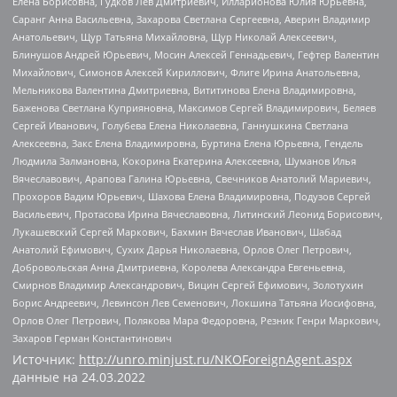
Елена Борисовна, Гудков Лев Дмитриевич, Илларионова Юлия Юрьевна,
Саранг Анна Васильевна, Захарова Светлана Сергеевна, Аверин Владимир
Анатольевич, Щур Татьяна Михайловна, Щур Николай Алексеевич,
Блинушов Андрей Юрьевич, Мосин Алексей Геннадьевич, Гефтер Валентин
Михайлович, Симонов Алексей Кириллович, Флиге Ирина Анатольевна,
Мельникова Валентина Дмитриевна, Вититинова Елена Владимировна,
Баженова Светлана Куприяновна, Максимов Сергей Владимирович, Беляев
Сергей Иванович, Голубева Елена Николаевна, Ганнушкина Светлана
Алексеевна, Закс Елена Владимировна, Буртина Елена Юрьевна, Гендель
Людмила Залмановна, Кокорина Екатерина Алексеевна, Шуманов Илья
Вячеславович, Арапова Галина Юрьевна, Свечников Анатолий Мариевич,
Прохоров Вадим Юрьевич, Шахова Елена Владимировна, Подузов Сергей
Васильевич, Протасова Ирина Вячеславовна, Литинский Леонид Борисович,
Лукашевский Сергей Маркович, Бахмин Вячеслав Иванович, Шабад
Анатолий Ефимович, Сухих Дарья Николаевна, Орлов Олег Петрович,
Добровольская Анна Дмитриевна, Королева Александра Евгеньевна,
Смирнов Владимир Александрович, Вицин Сергей Ефимович, Золотухин
Борис Андреевич, Левинсон Лев Семенович, Локшина Татьяна Иосифовна,
Орлов Олег Петрович, Полякова Мара Федоровна, Резник Генри Маркович,
Захаров Герман Константинович
Источник:
http://unro.minjust.ru/NKOForeignAgent.aspx
данные на
24.03.2022