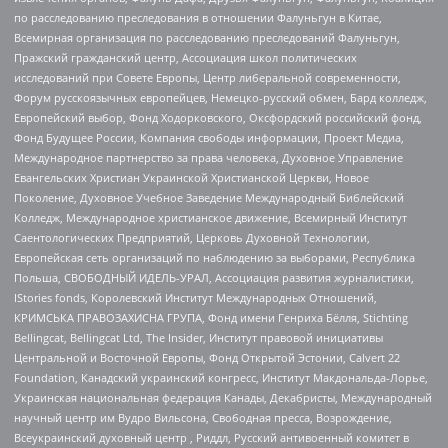
по расследованию преследования в отношении Фалуньгун в Китае,
Всемирная организация по расследованию преследований Фалуньгун,
Пражский гражданский центр, Ассоциация школ политических
исследований при Совете Европы, Центр либеральной современности,
Форум русскоязычных европейцев, Немецко-русский обмен, Бард колледж,
Европейский выбор, Фонд Ходорковского, Оксфордский российский фонд,
Фонд Будущее России, Компания свободы информации, Проект Медиа,
Международное партнерство за права человека, Духовное Управление
Евангельских Христиан Украинской Христианской Церкви, Новое
Поколение, Духовное Учебное Заведение Международный Библейский
Колледж, Международное христианское движение, Всемирный Институт
Саентологических Предприятий, Церковь Духовной Технологии,
Европейская сеть организаций по наблюдению за выборами, Республика
Польша, СВОБОДНЫЙ ИДЕЛЬ-УРАЛ, Ассоциация развития журналистики,
IStories fonds, Королевский Институт Международных Отношений,
КРИМСЬКА ПРАВОЗАХИСНА ГРУПА, Фонд имени Генриха Бёлля, Stichting
Bellingcat, Bellingcat Ltd, The Insider, Институт правовой инициативы
Центральной и Восточной Европы, Фонд Открытой Эстонии, Calvert 22
Foundation, Канадский украинский конгресс, Институт Макдональда-Лорье,
Украинская национальная федерация Канады, Декабристы, Международный
научный центр им Вудро Вильсона, Свободная пресса, Возрождение,
Всеукраинский духовный центр , Риддл, Русский антивоенный комитет в