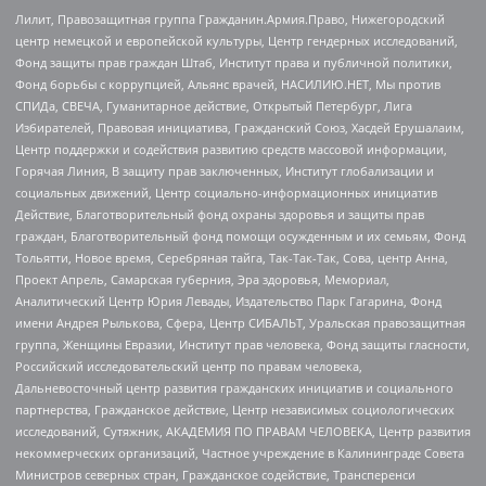
Лилит, Правозащитная группа Гражданин.Армия.Право, Нижегородский
центр немецкой и европейской культуры, Центр гендерных исследований,
Фонд защиты прав граждан Штаб, Институт права и публичной политики,
Фонд борьбы с коррупцией, Альянс врачей, НАСИЛИЮ.НЕТ, Мы против
СПИДа, СВЕЧА, Гуманитарное действие, Открытый Петербург, Лига
Избирателей, Правовая инициатива, Гражданский Союз, Хасдей Ерушалаим,
Центр поддержки и содействия развитию средств массовой информации,
Горячая Линия, В защиту прав заключенных, Институт глобализации и
социальных движений, Центр социально-информационных инициатив
Действие, Благотворительный фонд охраны здоровья и защиты прав
граждан, Благотворительный фонд помощи осужденным и их семьям, Фонд
Тольятти, Новое время, Серебряная тайга, Так-Так-Так, Сова, центр Анна,
Проект Апрель, Самарская губерния, Эра здоровья, Мемориал,
Аналитический Центр Юрия Левады, Издательство Парк Гагарина, Фонд
имени Андрея Рылькова, Сфера, Центр СИБАЛЬТ, Уральская правозащитная
группа, Женщины Евразии, Институт прав человека, Фонд защиты гласности,
Российский исследовательский центр по правам человека,
Дальневосточный центр развития гражданских инициатив и социального
партнерства, Гражданское действие, Центр независимых социологических
исследований, Сутяжник, АКАДЕМИЯ ПО ПРАВАМ ЧЕЛОВЕКА, Центр развития
некоммерческих организаций, Частное учреждение в Калининграде Совета
Министров северных стран, Гражданское содействие, Трансперенси