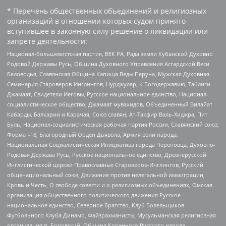
* Перечень общественных объединений и религиозных
организаций в отношении которых судом принято
вступившее в законную силу решение о ликвидации или
запрете деятельности:
Национал-большевистская партия, ВЕК РА, Рада земли Кубанской Духовно
Родовой Державы Русь, Община Духовного Управления Асгардской Веси
Беловодья, Славянская Община Капища Веды Перуна, Мужская Духовная
Семинария Староверов-Инглингов, Нурджулар, К Богодержавию, Таблиги
Джамаат, Свидетели Иеговы, Русское национальное единство, Национал-
социалистическое общество, Джамаат мувахидов, Объединенный Вилайат
Кабарды, Балкарии и Карачая, Союз славян, Ат-Такфир Валь-Хиджра, Пит
Буль, Национал-социалистическая рабочая партия России, Славянский союз,
Формат-18, Благородный Орден Дьявола, Армия воли народа,
Национальная Социалистическая Инициатива города Череповца, Духовно-
Родовая Держава Русь, Русское национальное единство, Древнерусской
Инглистической церкви Православных Староверов-Инглингов, Русский
общенациональный союз, Движение против нелегальной иммиграции,
Кровь и Честь, О свободе совести и о религиозных объединениях, Омская
организация общественного политического движения Русское
национальное единство, Северное Братство, Клуб Болельщиков
Футбольного Клуба Динамо, Файзрахманисты, Мусульманская религиозная
организация п. Боровский, Община Коренного Русского народа