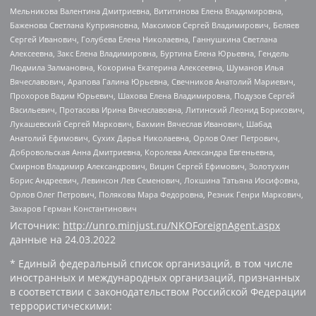
Мельникова Валентина Дмитриевна, Вититинова Елена Владимировна,
Баженова Светлана Куприяновна, Максимов Сергей Владимирович, Беляев
Сергей Иванович, Голубева Елена Николаевна, Ганнушкина Светлана
Алексеевна, Закс Елена Владимировна, Буртина Елена Юрьевна, Гендель
Людмила Залмановна, Кокорина Екатерина Алексеевна, Шуманов Илья
Вячеславович, Арапова Галина Юрьевна, Свечников Анатолий Мариевич,
Прохоров Вадим Юрьевич, Шахова Елена Владимировна, Подузов Сергей
Васильевич, Протасова Ирина Вячеславовна, Литинский Леонид Борисович,
Лукашевский Сергей Маркович, Бахмин Вячеслав Иванович, Шабад
Анатолий Ефимович, Сухих Дарья Николаевна, Орлов Олег Петрович,
Добровольская Анна Дмитриевна, Королева Александра Евгеньевна,
Смирнов Владимир Александрович, Вицин Сергей Ефимович, Золотухин
Борис Андреевич, Левинсон Лев Семенович, Локшина Татьяна Иосифовна,
Орлов Олег Петрович, Полякова Мара Федоровна, Резник Генри Маркович,
Захаров Герман Константинович
Источник:
http://unro.minjust.ru/NKOForeignAgent.aspx
данные на
24.03.2022
* Единый федеральный список организаций, в том числе
иностранных и международных организаций, признанных
в соответствии с законодательством Российской Федерации
террористическими: