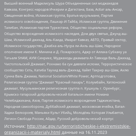
Высший военный Маджлисуль Шура Объединенных сил моджахедов
Кавказа, Конгресс народов Ичкерии и Дагестана, База, Асбат аль-Ансар,
Священная война, Исламская группа, Братья-мусульмане, Партия
исламского освобождения, Лашкар-И-Тайба, Исламская группа, Движение
Талибан, Исламская партия Туркестана, Общество социальных реформ,
Общество возрождения исламского наследия, Дом двух святых, Джунд аш-
Шам, Исламский джихад, Аль-Каида, Имарат Кавказ, АБТО, Правый сектор,
Исламское государство, Джабха аль-Нусра ли-Ахль аш-Шам, Народное
ополчение имени К. Минина и Д. Пожарского, Аджр от Аллаха Субхану уа
Тагьаля SHAM, АУМ Синрике, Муджахеды джамаата Ат-Тавхида Валь-Джихад,
Чистопольский Джамаат, Рохнамо ба суи давлати исломи, Террористическое
сообщество Сеть, Катиба Таухид валь-Джихад, Хайят Тахрир аш-Шам, Ахлю
Сунна Валь Джамаа, National Socialism/White Power, Артподготовка,
Религиозная группа “Джамаат “Красный пахарь”, Колумбайн, Хатлонский
джамаат, Мусульманская религиозная группа п. Кушкуль г. Оренбург,
Крымско-татарский добровольческий батальон имени Номана
Челебиджихана, Азов, Партия исламского возрождения Таджикистана,
Народная самооборона, Дуббайский джамаат, московская ячейка, Батал-
Хаджи Белхороев, Маньяки Культ Убийц, Молодёжь Которая Улыбается,
Легион Свобода России, Айдар, Русский добровольческий корпус
Источник:
http://nac.gov.ru/terroristicheskie-i-ekstremistskie-
organizacii-i-materialy.html
данные на
16.11.2023