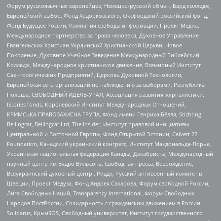
Форум русскоязычных европейцев, Немецко-русский обмен, Бард колледж,
Европейский выбор, Фонд Ходорковского, Оксфордский российский фонд,
Фонд Будущее России, Компания свободы информации, Проект Медиа,
Международное партнерство за права человека, Духовное Управление
Евангельских Христиан Украинской Христианской Церкви, Новое
Поколение, Духовное Учебное Заведение Международный Библейский
Колледж, Международное христианское движение, Всемирный Институт
Саентологических Предприятий, Церковь Духовной Технологии,
Европейская сеть организаций по наблюдению за выборами, Республика
Польша, СВОБОДНЫЙ ИДЕЛЬ-УРАЛ, Ассоциация развития журналистики,
IStories fonds, Королевский Институт Международных Отношений,
КРИМСЬКА ПРАВОЗАХИСНА ГРУПА, Фонд имени Генриха Бёлля, Stichting
Bellingcat, Bellingcat Ltd, The Insider, Институт правовой инициативы
Центральной и Восточной Европы, Фонд Открытой Эстонии, Calvert 22
Foundation, Канадский украинский конгресс, Институт Макдональда-Лорье,
Украинская национальная федерация Канады, Декабристы, Международный
научный центр им Вудро Вильсона, Свободная пресса, Возрождение,
Всеукраинский духовный центр , Риддл, Русский антивоенный комитет в
Швеции, Проект Медуза, Фонд Андрея Сахарова, Форум свободной России,
Лига Свободных Наций, Transparеncy International, Форум Свободных
Народов ПостРоссии, Солидарность с гражданским движением в России –
Solidarus, КрымSOS, Свободный университет, Институт государственного