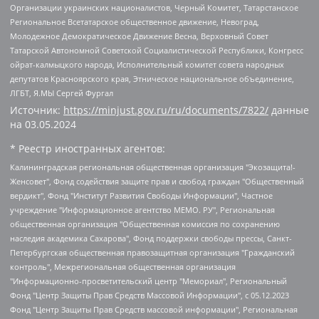
Организации украинских националистов, Черный Комитет, Татарстанское
Региональное Всетатарское общественное движение, Невоград,
Молодежное Демократическое Движение Весна, Верховный Совет
Татарской Автономной Советской Социалистической Республики, Конгресс
ойрат-калмыцкого народа, Исполнительный комитет совета народных
депутатов Красноярского края, Этническое национальное объединение,
ЛГБТ, Я.МЫ Сергей Фургал
Источник:
https://minjust.gov.ru/ru/documents/7822/
данные
на
03.05.2024
* Реестр иностранных агентов:
Калининградская региональная общественная организация "Экозащита!-Женсовет", Фонд содействия защите прав и свобод граждан "Общественный вердикт", Фонд "Институт Развития Свободы Информации", Частное учреждение "Информационное агентство МЕМО. РУ", Региональная общественная организация "Общественная комиссия по сохранению наследия академика Сахарова", Фонд поддержки свободы прессы, Санкт-Петербургская общественная правозащитная организация "Гражданский контроль", Межрегиональная общественная организация "Информационно-просветительский центр "Мемориал", Региональный Фонд "Центр Защиты Прав Средств Массовой Информации", с 05.12.2023 Фонд "Центр Защиты Прав Средств массовой информации", Региональная общественная благотворительная организация помощи беженцам и мигрантам "Гражданское содействие", Негосударственное образовательное учреждение дополнительного профессионального образования (повышение квалификации) специалистов "АКАДЕМИЯ ПО ПРАВАМ ЧЕЛОВЕКА", Свердловская региональная общественная организация "Сутяжник", Автономная некоммерческая организация "Центр независимых социологических исследований", Союз общественных объединений "Российский исследовательский центр по правам человека", Региональное общественное учреждение научно-информационный центр "МЕМОРИАЛ", Некоммерческая организация "Фонд защиты гласности", Автономная некоммерческая организация "Институт прав человека", Городская общественная организация "Екатеринбургское общество "МЕМОРИАЛ", Городская общественная организация "Рязанское историко-просветительское и правозащитное общество "Мемориал" (Рязанский Мемориал), Челябинский региональный орган общественной самодеятельности – женское общественное объединение "Женщины Евразии", Челябинский региональный орган общественной самодеятельности "Уральская правозащитная группа", Фонд содействия защите здоровья и социальной справедливости имени Андрея Рылькова, Автономная Некоммерческая Организация "Аналитический Центр Юрия Левады", Автономная некоммерческая организация социальной поддержки населения "Проект Апрель", Региональная общественная организация помощи женщинам и детям, находящимся в кризисной ситуации "Информационно-методический центр "Анна", Фонд содействия развитию массовых коммуникаций и правовому просвещению "Так-так-Так", Фонд содействия устойчивому развитию "Серебряная тайга", Свердловский региональный общественный фонд социальных проектов "Новое время", "Idel.Реалии", Кавказ.Реалии, Крым.Реалии, Телеканал Настоящее Время, Татаро-башкирская служба Радио Свобода (Azatliq Radiosi), Радио Свободная Европа/Радио Свобода (PCE/PC), "Сибирь.Реалии", "Фактограф", Благотворительный фонд помощи осужденным и их семьям, Автономная некоммерческая организация "Институт глобализации и социальных движений", Фонд "В защиту прав заключенных", Частное учреждение "Центр поддержки и содействия развитию средств массовой информации", Пензенский региональный общественный благотворительный фонд "Гражданский союз", "Север.Реалии", Некоммерческая организация Фонд "Правовая инициатива", Общество с ограниченной ответственностью "Радио Свободная Европа/Радио Свобода", Чешское информационное агентство "MEDIUM-ORIENT", Красноярская региональная общественная организация "Мы против СПИДа", Камалягин Денис Николаевич, Маркелов Сергей Евгеньевич, Пономарев Лев Александрович, Савицкая Людмила Алексеевна, Автономная некоммерческая организация "Центр по работе с проблемой насилия "НАСИЛИЮ.НЕТ", Межрегиональный профессиональный союз работников здравоохранения "Альянс врачей", Юридическое лицо, зарегистрированное в Латвийской Республике, SIA "Medusa Project" (регистрационный номер 40103797863, дата регистрации 10.06.2014), Некоммерческая организация "Фонд по борьбе с коррупцией", Автономная некоммерческая организация "Институт права и публичной политики", Баданин Роман Сергеевич, Гликин Максим Александрович, Железнова Мария Михайловна, Лукьянова Юлия Сергеевна, Маетная Елизавета Витальевна, Маняхин Петр Борисович, Чуракова Ольга Владимировна, Ярош Юлия Петровна, Юридическое лицо "The Insider SIA", зарегистрированное в Риге, Латвийская Республика (дата регистрации 26.06.2015), являющееся администратором доменного имени интернет-издания "The Insider SIA", https://theins.ru, Постернак Алексей Евгеньевич, Рубин Михаил Аркадьевич, Анин Роман Александрович, Юридическое лицо Istories fonds, зарегистрированное в Латвийской Республике (регистрационный номер 50008295751, дата регистрации 24.02.2020), Великовский Дмитрий Александрович, Долинина Ирина Николаевна, Мароховская Алеся Алексеевна, Шлейнов Роман Юрьевич, Шмагун Олеся Валентиновна, Общество с ограниченной ответственностью "Альтаир 2021", Общество с ограниченной ответственностью "Вега 2021", Общество с ограниченной ответственностью "Главный редактор 2021", Общество с ограниченной ответственностью "Ромашки монолит", Важенков Артем Валерьевич, Ивановская областная общественная организация "Центр гендерных исследований", Гурман Юрий Альбертович, Медиапроект "ОВД-Инфо", Егоров Владимир Владимирович, Жилинский Владимир Александрович, Общество с ограниченной ответственностью "ЗП", Иванова София Юрьевна, Карезина Инна Павловна, Кильтау Екатерина Викторовна, Петров Алексей Викторович, Пискунов Сергей Евгеньевич, Смирнов Сергей Сергеевич, Тихонов Михаил Сергеевич, Общество с ограниченной ответственностью "ЖУРНАЛИСТ-ИНОСТРАННЫЙ АГЕНТ", Арапова Галина Юрьевна, Вольтская Татьяна Анатольевна, Американская компания "Mason G.E.S. Anonymous Foundation" (США), являющаяся владельцем интернет-издания https://mnews.world/, Компания "Stichting Bellingcat", зарегистрированная в Нидерландах (дата регистрации 11.07.2018), Захаров Андрей Вячеславович, Клепиковская Екатерина Дмитриевна, Общество с ограниченной ответственностью "МЕМО", Перл Роман Александрович, Симонов Евгений Алексеевич, Соловьева Елена Анатольевна, Сотников Даниил Владимирович, Сурначева Елизавета Дмитриевна, Автономная некоммерческая организация по защите прав человека и информированию населения "Якутия – Наше Мнение", Общество с ограниченной ответственностью "Москоу диджитал медиа", с 26.01.2023 Общество с ограниченной ответственностью "Чайка Белые сады", Ветошкина Валерия Валерьевна, Заговора Максим Александрович, Межрегиональное общественное движение "Российская ЛГБТ - сеть", Оленичев Максим Владимирович, Павлов Иван Юрьевич, Скворцова Елена Сергеевна, Общество с ограниченной ответственностью "Как бы инагент", Кочетков Игорь Викторович, Общество с ограниченной ответственностью "Честные выборы", Еланчик Олег Александрович, Общество с ограниченной ответственностью "Нобелевский призыв", Гималова Регина Эмилевна, Григорьев Андрей Валерьевич, Григорьева Алина Александровна, Ассоциация по содействию защите прав призывников, альтернативнослужащих и военнослужащих "Правозащитная группа "Гражданин.Армия.Право", Хисамова Регина Фаритовна, Автономная некоммерческая организация по реализации социально-правовых программ "Лилит", Дальневосточное общественное движение "Маяк", Санкт-Петербургская ЛГБТ-инициативная группа "Выход", Инициативная группа ЛГБТ+ "Реверс", Алексеев Андрей Викторович, Бекбулатова Таисия Львовна, Беляев Иван Михайлович, Владыкина Елена Сергеевна, Гельман Марат Александрович, Никульшина Вероника Юрьевна, Толоконникова Надежда Андреевна, Шендерович Виктор Анатольевич, Общество с ограниченной ответственностью "Данное сообщение", Общество с ограниченной ответственностью Издательский дом "Новая глава", Айнбиндер Александра Александровна, Московский комьюнити-центр для ЛГБТ+инициатив, Благотворительный фонд развития филантропии, Deutsche Welle (Германия, Kurt-Schumacher-Strasse 3, 53113 Bonn), Борзунова Мария Михайловна, Воробьев Виктор Викторович, Голубева Анна Львовна, Константинова Алла Михайловна, Малкова Ирина Владимировна, Мурадов Мурад Абдулгалимович, Осетинская Елизавета Николаевна, Понасенков Евгений Николаевич, Ганапольский Матвей Юрьевич, Киселев Евгений Алексеевич, Борухович Ирина Григорьевна, Дремин Иван Тимофеевич, Дубровский Дмитрий Викторович, Красноярская региональная общественная организация поддержки и развития альтернативных образовательных технологий и межкультурных коммуникаций "ИНТЕРРА", Маяковская Екатерина Алексеевна, Фейгин Марк Захарович, Филимонов Андрей Викторович, Дзугкоева Регина Николаевна, Доброхотов Роман Александрович, Дудь Юрий Александрович, Елкин Сергей Владимирович, Кругликов Кирилл Игоревич, Сабунаева Мария Леонидовна, Семенов Алексей Владимирович, Шаинян Карен Багратович, Шульман Екатерина Михайловна, Асафьев Артур Валерьевич, Вахштайн Виктор Семенович, Венедиктов Алексей Алексеевич, Лушникова Екатерина Евгеньевна, Волков Леонид Михайлович, Невзоров Александр Глебович, Пархоменко Сергей Борисович, Сироткин Ярослав Николаевич, Кара-Мурза Владимир Владимирович, Баранова Наталья Владимировна, Гозман Леонид Яковлевич, Кагарлицкий Борис Юльевич, Климарев Михаил Валерьевич, Милов Владимир Станиславович, Автономная некоммерческая организация Краснодарский центр современного искусства "Типография", Моргенштерн Алишер Тагирович, Соболь Любовь Эдуардовна, Общество с ограниченной ответственностью "ЛИЗА НОРМ", Каспаров Гарри Кимович, Ходорковский Михаил Борисович, Общество с ограниченной ответственностью "Апрельские тезисы", Данилович Ирина Брониславовна, Кашин Олег Владимирович, Петров Николай Владимирович, Пивоваров Алексей Владимирович, Соколов Михаил Владимирович, Цветкова Юлия Владимировна, Чичваркин Евгений Александрович, Комитет против пыток/Команда против пыток, Общество с ограниченной ответственностью "Первый научный", Общество с ограниченной ответственностью "Вертолет и ко", Белоцерковская Вероника Борисовна, Кац Максим Евгеньевич, Лазарева Татьяна Юрьевна, Шаведдинов Руслан Табризович, Яшин Илья Валерьевич, Общество с ограниченной ответственностью "Иноагент ААВ", Алешковский Дмитрий Петрович, Альбац Евгения Марковна, Быков Дмитрий Львович, Галямина Юлия Евгеньевна, Лойко Сергей Леонидович, Мартынов Кирилл Константинович, Медведев Сергей Александрович, Крашенинников Федор Геннадиевич, Гордеева Катерина Вл