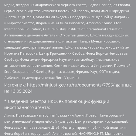
медиа, Федерация анархического черного креста, Радио Свободная Европа,
Германское общество изучения Восточной Европы, Фонд имени Фридриха
Эберта, XZ gGmbH, Мобильная академия поддержки гендерной демократии
и миротворчества, Форум имени Льва Копелева, American Councils for
International Education, Cultural Vistas, Institute of International Education,
Антивоенное движение Антальи, Открытый диалог, Школа международных
отношений и государственной политики им Питера Мунка, Российско-
канадский демократический альянс, Школа международных отношений им
Нормана Патерсона, Центр Гражданских Свобод, Фонд Бориса Немцова за
Свободу, Фонд имени Фридриха Науманна за свободу, Феминистское
антивоенное сопротивление, Комитет независимости Ингушетии, Прометей,
Stop Occupation of Karelia, Вернись живым, Фридом Хаус, СОТА медиа,
Либерально-демократическая Лига Украины
Источник:
https://minjust.gov.ru/ru/documents/7756/
данные
на
13.05.2024
* Сведения реестра НКО, выполняющих функции
иностранного агента:
Лилит, Правозащитная группа Гражданин.Армия.Право, Нижегородский
центр немецкой и европейской культуры, Центр гендерных исследований,
Фонд защиты прав граждан Штаб, Институт права и публичной политики,
Фонд борьбы с коррупцией, Альянс врачей, НАСИЛИЮ.НЕТ, Мы против