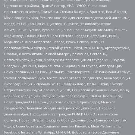
Щелковского района, Правый сектор, УНА - УНСО, Украинская
повстанческая армия, Тризуб им. Степана Бандеры, Братство, Белый Крест,
Misanthropic division, Религиозное объединение последователей инглиизма,
Народная Социальная Инициатива, TulaSkins, Этнополитическое
объединение Русские, Русское национальное объединение Атака, Мечеть
Мирмамеда, Община Коренного Русского народа г. Астрахани, ВОЛЯ,
Меджлис крымскотатарского народа, Рубеж Севера, ТОЙС, О
противодействии экстремистской деятельности, РЕВТАТПОД, Артподготовка,
Штольц, В честь иконы Божией Матери Державная, Сектор 16,
Независимость, Фирма, Молодежная правозащитная группа МПГ, Курсом
Правды и Единения, Каракольская инициативная группа, Автоград Крю,
Союз Славянских Сил Руси, Алля-Аят, Благотворительный пансионат Ак Умут,
Русская республика Русь, Арестантское уголовное единство, Башкорт, Нация
и свобода, Нация и свобода, W.H.С., Фалунь Дафа, Иртыш Ultras, Русский
Патриотический клуб-Новокузнецк/РПК, Сибирский державный союз, Фонд
борьбы с коррупцией, Фонд защиты прав граждан, Штабы Навального,
Совет граждан СССР Прикубанского округа г. Краснодара, Мужское
государство, Народное объединение русского движения, Народное
движение Адат, Народный совет граждан РСФСР СССР Архангельской
области, Проект Штурм, Граждане СССР, Держава Союз Советских Светлых
Родов, Совет Советских Социалистических Районов, Meta Platforms Inc,
Facebook, Instagram, WhatsApp, СИЧ-С14, Добровольческое Движение