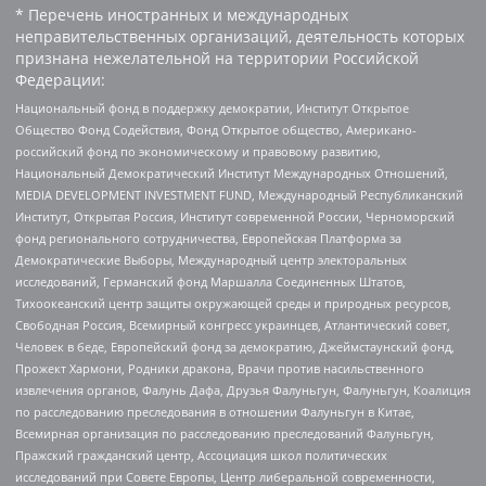
* Перечень иностранных и международных
неправительственных организаций, деятельность которых
признана нежелательной на территории Российской
Федерации:
Национальный фонд в поддержку демократии, Институт Открытое
Общество Фонд Содействия, Фонд Открытое общество, Американо-
российский фонд по экономическому и правовому развитию,
Национальный Демократический Институт Международных Отношений,
MEDIA DEVELOPMENT INVESTMENT FUND, Международный Республиканский
Институт, Открытая Россия, Институт современной России, Черноморский
фонд регионального сотрудничества, Европейская Платформа за
Демократические Выборы, Международный центр электоральных
исследований, Германский фонд Маршалла Соединенных Штатов,
Тихоокеанский центр защиты окружающей среды и природных ресурсов,
Свободная Россия, Всемирный конгресс украинцев, Атлантический совет,
Человек в беде, Европейский фонд за демократию, Джеймстаунский фонд,
Прожект Хармони, Родники дракона, Врачи против насильственного
извлечения органов, Фалунь Дафа, Друзья Фалуньгун, Фалуньгун, Коалиция
по расследованию преследования в отношении Фалуньгун в Китае,
Всемирная организация по расследованию преследований Фалуньгун,
Пражский гражданский центр, Ассоциация школ политических
исследований при Совете Европы, Центр либеральной современности,