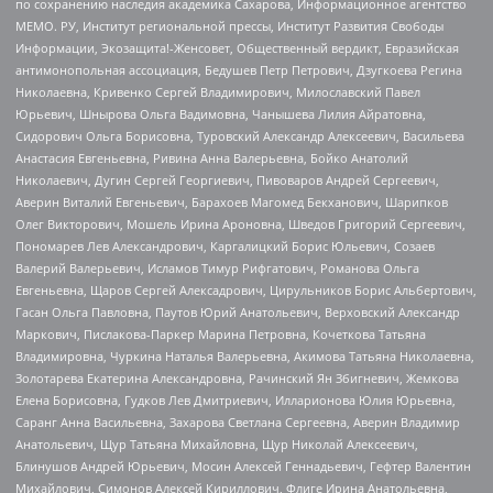
по сохранению наследия академика Сахарова, Информационное агентство
МЕМО. РУ, Институт региональной прессы, Институт Развития Свободы
Информации, Экозащита!-Женсовет, Общественный вердикт, Евразийская
антимонопольная ассоциация, Бедушев Петр Петрович, Дзугкоева Регина
Николаевна, Кривенко Сергей Владимирович, Милославский Павел
Юрьевич, Шнырова Ольга Вадимовна, Чанышева Лилия Айратовна,
Сидорович Ольга Борисовна, Туровский Александр Алексеевич, Васильева
Анастасия Евгеньевна, Ривина Анна Валерьевна, Бойко Анатолий
Николаевич, Дугин Сергей Георгиевич, Пивоваров Андрей Сергеевич,
Аверин Виталий Евгеньевич, Барахоев Магомед Бекханович, Шарипков
Олег Викторович, Мошель Ирина Ароновна, Шведов Григорий Сергеевич,
Пономарев Лев Александрович, Каргалицкий Борис Юльевич, Созаев
Валерий Валерьевич, Исламов Тимур Рифгатович, Романова Ольга
Евгеньевна, Щаров Сергей Алексадрович, Цирульников Борис Альбертович,
Гасан Ольга Павловна, Паутов Юрий Анатольевич, Верховский Александр
Маркович, Пислакова-Паркер Марина Петровна, Кочеткова Татьяна
Владимировна, Чуркина Наталья Валерьевна, Акимова Татьяна Николаевна,
Золотарева Екатерина Александровна, Рачинский Ян Збигневич, Жемкова
Елена Борисовна, Гудков Лев Дмитриевич, Илларионова Юлия Юрьевна,
Саранг Анна Васильевна, Захарова Светлана Сергеевна, Аверин Владимир
Анатольевич, Щур Татьяна Михайловна, Щур Николай Алексеевич,
Блинушов Андрей Юрьевич, Мосин Алексей Геннадьевич, Гефтер Валентин
Михайлович, Симонов Алексей Кириллович, Флиге Ирина Анатольевна,