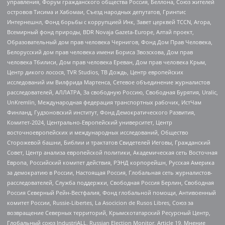
управления, Форум гражданского общества Россия, Беллона, Союз жителей
островов Тисима и Хабомаи, Съезд народных депутатов, Гринпис
Интернешнл, Фонд борьбы с коррупцией Инк, Завет церквей TCCN, Агора,
Всемирный фонд природы, BDR Novaja Gazeta-Europe, Алтай проект,
Образовательный дом прав человека Чернигов, Фонд Дом Прав Человека,
Белорусский дом прав человека имени Бориса Звозскова, Дом прав
человека Тбилиси, Дом прав человека Ереван, Дом прав человека Крым,
Центр дикого лосося, TVR Studios, ТВ Дождь, Центр европейских
исследований им Вилфрида Мартенса, Сетевое объединение журналистов
расследователей, АЛЛАТРА, За свободную Россию, Свободная Бурятия, Uralic,
UnKremlin, Международная федерация транспортных рабочих, ИстЧам
Финланд, Гудзоновский институт, Фонд Демократического Развития,
Комитет-2024, Центрально-Европейский университет, Центр
восточноевропейских и международных исследований, Общество
Сторожевой башни, Библии и трактатов Свидетелей Иеговы, Гражданский
Совет, Центр анализа европейской политики, Академическая сеть Восточная
Европа, Российский комитет действия, РЭНД корпорейшн, Русская Америка
за демократию в России, Настоящая Россия, Глобальная сеть журналистов-
расследователей, Служба поддержки, Свободная Россия Берлин, Свободная
Россия Северный Рейн-Вестфалия, Фонд глобальной помощи, Антивоенный
комитет России, Russie-Libertes, La Asocicion de Rusos Libres, Союз за
возвращение Северных территорий, Крымскотатарский Ресурсный Центр,
Глобальный союз IndustriALL, Russian Election Monitor, Article 19, Мнение