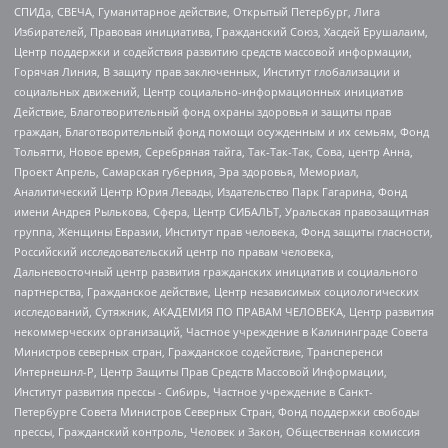
СПИДа, СВЕЧА, Гуманитарное действие, Открытый Петербург, Лига
Избирателей, Правовая инициатива, Гражданский Союз, Хасдей Ерушалаим,
Центр поддержки и содействия развитию средств массовой информации,
Горячая Линия, В защиту прав заключенных, Институт глобализации и
социальных движений, Центр социально-информационных инициатив
Действие, Благотворительный фонд охраны здоровья и защиты прав
граждан, Благотворительный фонд помощи осужденным и их семьям, Фонд
Тольятти, Новое время, Серебряная тайга, Так-Так-Так, Сова, центр Анна,
Проект Апрель, Самарская губерния, Эра здоровья, Мемориал,
Аналитический Центр Юрия Левады, Издательство Парк Гагарина, Фонд
имени Андрея Рылькова, Сфера, Центр СИБАЛЬТ, Уральская правозащитная
группа, Женщины Евразии, Институт прав человека, Фонд защиты гласности,
Российский исследовательский центр по правам человека,
Дальневосточный центр развития гражданских инициатив и социального
партнерства, Гражданское действие, Центр независимых социологических
исследований, Сутяжник, АКАДЕМИЯ ПО ПРАВАМ ЧЕЛОВЕКА, Центр развития
некоммерческих организаций, Частное учреждение в Калининграде Совета
Министров северных стран, Гражданское содействие, Трансперенси
Интернешнл-Р, Центр Защиты Прав Средств Массовой Информации,
Институт развития прессы - Сибирь, Частное учреждение в Санкт-
Петербурге Совета Министров Северных Стран, Фонд поддержки свободы
прессы, Гражданский контроль, Человек и Закон, Общественная комиссия