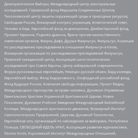
Демократические Выборы, Международный центр электоральных
исследований, Германский фонд Маршалла Соединенных Штатов,
Тихоокеанский центр защиты окружающей среды и природных ресурсов,
Свободная Россия, Всемирный конгресс украинцев, Атлантический совет,
Человек в беде, Европейский фонд за демократию, Джеймстаунский фонд,
Прожект Хармони, Родники дракона, Врачи против насильственного
извлечения органов, Фалунь Дафа, Друзья Фалуньгун, Фалуньгун, Коалиция
по расследованию преследования в отношении Фалуньгун в Китае,
Всемирная организация по расследованию преследований Фалуньгун,
Пражский гражданский центр, Ассоциация школ политических
исследований при Совете Европы, Центр либеральной современности,
Форум русскоязычных европейцев, Немецко-русский обмен, Бард колледж,
Европейский выбор, Фонд Ходорковского, Оксфордский российский фонд,
Фонд Будущее России, Компания свободы информации, Проект Медиа,
Международное партнерство за права человека, Духовное Управление
Евангельских Христиан Украинской Христианской Церкви, Новое
Поколение, Духовное Учебное Заведение Международный Библейский
Колледж, Международное христианское движение, Всемирный Институт
Саентологических Предприятий, Церковь Духовной Технологии,
Европейская сеть организаций по наблюдению за выборами, Республика
Польша, СВОБОДНЫЙ ИДЕЛЬ-УРАЛ, Ассоциация развития журналистики,
IStories fonds, Королевский Институт Международных Отношений,