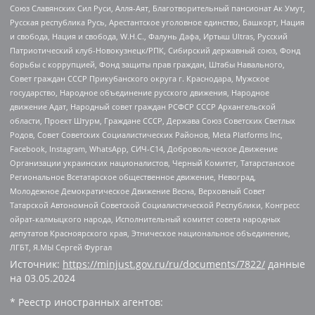
Союз Славянских Сил Руси, Алля-Аят, Благотворительный пансионат Ак Умут,
Русская республика Русь, Арестантское уголовное единство, Башкорт, Нация
и свобода, Нация и свобода, W.H.С., Фалунь Дафа, Иртыш Ultras, Русский
Патриотический клуб-Новокузнецк/РПК, Сибирский державный союз, Фонд
борьбы с коррупцией, Фонд защиты прав граждан, Штабы Навального,
Совет граждан СССР Прикубанского округа г. Краснодара, Мужское
государство, Народное объединение русского движения, Народное
движение Адат, Народный совет граждан РСФСР СССР Архангельской
области, Проект Штурм, Граждане СССР, Держава Союз Советских Светлых
Родов, Совет Советских Социалистических Районов, Meta Platforms Inc,
Facebook, Instagram, WhatsApp, СИЧ-С14, Добровольческое Движение
Организации украинских националистов, Черный Комитет, Татарстанское
Региональное Всетатарское общественное движение, Невоград,
Молодежное Демократическое Движение Весна, Верховный Совет
Татарской Автономной Советской Социалистической Республики, Конгресс
ойрат-калмыцкого народа, Исполнительный комитет совета народных
депутатов Красноярского края, Этническое национальное объединение,
ЛГБТ, Я.МЫ Сергей Фургал
Источник:
https://minjust.gov.ru/ru/documents/7822/
данные
на
03.05.2024
* Реестр иностранных агентов: