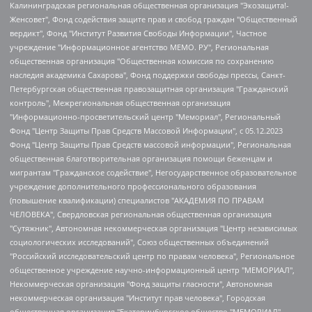
Калининградская региональная общественная организация "Экозащита!-Женсовет", Фонд содействия защите прав и свобод граждан "Общественный вердикт", Фонд "Институт Развития Свободы Информации", Частное учреждение "Информационное агентство МЕМО. РУ", Региональная общественная организация "Общественная комиссия по сохранению наследия академика Сахарова", Фонд поддержки свободы прессы, Санкт-Петербургская общественная правозащитная организация "Гражданский контроль", Межрегиональная общественная организация "Информационно-просветительский центр "Мемориал", Региональный Фонд "Центр Защиты Прав Средств Массовой Информации", с 05.12.2023 Фонд "Центр Защиты Прав Средств массовой информации", Региональная общественная благотворительная организация помощи беженцам и мигрантам "Гражданское содействие", Негосударственное образовательное учреждение дополнительного профессионального образования (повышение квалификации) специалистов "АКАДЕМИЯ ПО ПРАВАМ ЧЕЛОВЕКА", Свердловская региональная общественная организация "Сутяжник", Автономная некоммерческая организация "Центр независимых социологических исследований", Союз общественных объединений "Российский исследовательский центр по правам человека", Региональное общественное учреждение научно-информационный центр "МЕМОРИАЛ", Некоммерческая организация "Фонд защиты гласности", Автономная некоммерческая организация "Институт прав человека", Городская общественная организация "Екатеринбургское общество "МЕМОРИАЛ", Городская общественная организация "Рязанское историко-просветительское и правозащитное общество "Мемориал" (Рязанский Мемориал), Челябинский региональный орган общественной самодеятельности – женское общественное объединение "Женщины Евразии", Челябинский региональный орган общественной самодеятельности "Уральская правозащитная группа", Фонд содействия защите здоровья и социальной справедливости имени Андрея Рылькова, Автономная Некоммерческая Организация "Аналитический Центр Юрия Левады", Автономная некоммерческая организация социальной поддержки населения "Проект Апрель", Региональная общественная организация помощи женщинам и детям, находящимся в кризисной ситуации "Информационно-методический центр "Анна", Фонд содействия развитию массовых коммуникаций и правовому просвещению "Так-так-Так", Фонд содействия устойчивому развитию "Серебряная тайга", Свердловский региональный общественный фонд социальных проектов "Новое время", "Idel.Реалии", Кавказ.Реалии, Крым.Реалии, Телеканал Настоящее Время, Татаро-башкирская служба Радио Свобода (Azatliq Radiosi), Радио Свободная Европа/Радио Свобода (PCE/PC), "Сибирь.Реалии", "Фактограф", Благотворительный фонд помощи осужденным и их семьям, Автономная некоммерческая организация "Институт глобализации и социальных движений", Фонд "В защиту прав заключенных", Частное учреждение "Центр поддержки и содействия развитию средств массовой информации", Пензенский региональный общественный благотворительный фонд "Гражданский союз", "Север.Реалии", Некоммерческая организация Фонд "Правовая инициатива", Общество с ограниченной ответственностью "Радио Свободная Европа/Радио Свобода", Чешское информационное агентство "MEDIUM-ORIENT", Красноярская региональная общественная организация "Мы против СПИДа", Камалягин Денис Николаевич, Маркелов Сергей Евгеньевич, Пономарев Лев Александрович, Савицкая Людмила Алексеевна, Автономная некоммерческая организация "Центр по работе с проблемой насилия "НАСИЛИЮ.НЕТ", Межрегиональный профессиональный союз работников здравоохранения "Альянс врачей", Юридическое лицо, зарегистрированное в Латвийской Республике, SIA "Medusa Project" (регистрационный номер 40103797863, дата регистрации 10.06.2014), Некоммерческая организация "Фонд по борьбе с коррупцией", Автономная некоммерческая организация "Институт права и публичной политики", Баданин Роман Сергеевич, Гликин Максим Александрович, Железнова Мария Михайловна, Лукьянова Юлия Сергеевна, Маетная Елизавета Витальевна, Маняхин Петр Борисович, Чуракова Ольга Владимировна, Ярош Юлия Петровна, Юридическое лицо "The Insider SIA", зарегистрированное в Риге, Латвийская Республика (дата регистрации 26.06.2015), являющееся администратором доменного имени интернет-издания "The Insider SIA", https://theins.ru, Постернак Алексей Евгеньевич, Рубин Михаил Аркадьевич, Анин Роман Александрович, Юридическое лицо Istories fonds, зарегистрированное в Латвийской Республике (регистрационный номер 50008295751, дата регистрации 24.02.2020), Великовский Дмитрий Александрович, Долинина Ирина Николаевна, Мароховская Алеся Алексеевна, Шлейнов Роман Юрьевич, Шмагун Олеся Валентиновна, Общество с ограниченной ответственностью "Альтаир 2021", Общество с ограниченной ответственностью "Вега 2021", Общество с ограниченной ответственностью "Главный редактор 2021", Общество с ограниченной ответственностью "Ромашки монолит", Важенков Артем Валерьевич, Ивановская областная общественная организация "Центр гендерных исследований", Гурман Юрий Альбертович, Медиапроект "ОВД-Инфо", Егоров Владимир Владимирович, Жилинский Владимир Александрович, Общество с ограниченной ответственностью "ЗП", Иванова София Юрьевна, Карезина Инна Павловна, Кильтау Екатерина Викторовна, Петров Алексей Викторович, Пискунов Сергей Евгеньевич, Смирнов Сергей Сергеевич, Тихонов Михаил Сергеевич, Общество с ограниченной ответственностью "ЖУРНАЛИСТ-ИНОСТРАННЫЙ АГЕНТ", Арапова Галина Юрьевна, Вольтская Татьяна Анатольевна, Американская компания "Mason G.E.S. Anonymous Foundation" (США), являющаяся владельцем интернет-издания https://mnews.world/, Компания "Stichting Bellingcat", зарегистрированная в Нидерландах (дата регистрации 11.07.2018), Захаров Андрей Вячеславович, Клепиковская Екатерина Дмитриевна, Общество с ограниченной ответственностью "МЕМО", Перл Роман Александрович, Симонов Евгений Алексеевич, Соловьева Елена Анатольевна, Сотников Даниил Владимирович, Сурначева Елизавета Дмитриевна, Автономная некоммерческая организация по защите прав человека и информированию населения "Якутия – Наше Мнение", Общество с ограниченной ответственностью "Москоу диджитал медиа", с 26.01.2023 Общество с ограниченной ответственностью "Чайка Белые сады", Ветошкина Валерия Валерьевна, Заговора Максим Александрович, Межрегиональное общественное движение "Российская ЛГБТ - сеть", Оленичев Максим Владимирович, Павлов Иван Юрьевич, Скворцова Елена Сергеевна, Общество с ограниченной ответственностью "Как бы инагент", Кочетков Игорь Викторович, Общество с ограниченной ответственностью "Честные выборы", Еланчик Олег Александрович, Общество с ограниченной ответственностью "Нобелевский призыв", Гималова Регина Эмилевна, Григорьев Андрей Валерьевич, Григорьева Алина Александровна, Ассоциация по содействию защите прав призывников, альтернативнослужащих и военнослужащих "Правозащитная группа "Гражданин.Армия.Право", Хисамова Регина Фаритовна, Автономная некоммерческая организация по реализации социально-правовых программ "Лилит", Дальневосточное общественное движение "Маяк", Санкт-Петербургская ЛГБТ-инициативная группа "Выход", Инициативная группа ЛГБТ+ "Реверс", Алексеев Андрей Викторович, Бекбулатова Таисия Львовна, Беляев Иван Михайлович, Владыкина Елена Сергеевна, Гельман Марат Александрович, Никульшина Вероника Юрьевна, Толоконникова Надежда Андреевна, Шендерович Виктор Анатольевич, Общество с ограниченной ответственностью "Данное сообщение", Общество с ограниченной ответственностью Издательский дом "Новая глава", Айнбиндер Александра Александровна, Московский комьюнити-центр для ЛГБТ+инициатив, Благотворительный фонд развития филантропии, Deutsche Welle (Германия, Kurt-Schumacher-Strasse 3, 53113 Bonn), Борзунова Мария Михайловна, Воробьев Виктор Викторович, Голубева Анна Львовна, Константинова Алла Михайловна, Малкова Ирина Владимировна, Мурадов Мурад Абдулгалимович, Осетинская Елизавета Николаевна, Понасенков Евгений Николаевич, Ганапольский Матвей Юрьевич, Киселев Евгений Алексеевич, Борухович Ирина Григорьевна, Дремин Иван Тимофеевич, Дубровский Дмитрий Викторович, Красноярская региональная общественная организация поддержки и развития альтернативных образовательных технологий и межкультурных коммуникаций "ИНТЕРРА", Маяковская Екатерина Алексеевна, Фейгин Марк Захарович, Филимонов Андрей Викторович, Дзугкоева Регина Николаевна, Доброхотов Роман Александрович, Дудь Юрий Александрович, Елкин Сергей Владимирович, Кругликов Кирилл Игоревич, Сабунаева Мария Леонидовна, Семенов Алексей Владимирович, Шаинян Карен Багратович, Шульман Екатерина Михайловна, Асафьев Артур Валерьевич, Вахштайн Виктор Семенович, Венедиктов Алексей Алексеевич, Лушникова Екатерина Евгеньевна, Волков Леонид Михайлович, Невзоров Александр Глебович, Пархоменко Сергей Борисович, Сироткин Ярослав Николаевич, Кара-Мурза Владимир Владимирович, Баранова Наталья Владимировна, Гозман Леонид Яковлевич, Кагарлицкий Борис Юльевич, Климарев Михаил Валерьевич, Милов Владимир Станиславович, Автономная некоммерческая организация Краснодарский центр современного искусства "Типография", Моргенштерн Алишер Тагирович, Соболь Любовь Эдуардовна, Общество с ограниченной ответственностью "ЛИЗА НОРМ", Каспаров Гарри Кимович, Ходорковский Михаил Борисович, Общество с ограниченной ответственностью "Апрельские тезисы", Данилович Ирина Брониславовна, Кашин Олег Владимирович, Петров Николай Владимирович, Пивоваров Алексей Владимирович, Соколов Михаил Владимирович, Цветкова Юлия Владимировна, Чичваркин Евгений Александрович, Комитет против пыток/Команда против пыток, Общество с ограниченной ответственностью "Первый научный", Общество с ограниченной ответственностью "Вертолет и ко", Белоцерковская Вероника Борисовна, Кац Максим Евгеньевич, Лазарева Татьяна Юрьевна, Шаведдинов Руслан Табризович, Яшин Илья Валерьевич, Общество с ограниченной ответственностью "Иноагент ААВ", Алешковский Дмитрий Петрович, Альбац Евгения Марковна, Быков Дмитрий Львович, Галямина Юлия Евгеньевна, Лойко Сергей Леонидович, Мартынов Кирилл Константинович, Медведев Сергей Александрович, Крашенинников Федор Геннадиевич, Гордеева Катерина Вл