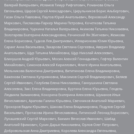
Валерий Валерьевич, Исламов Тимур Рифгатович, Романова Ольга
Евгеньевна, Щаров Сергей Алексадрович, Цирульников Борис Альбертович,
Гасан Ольга Павловна, Паутов Юрий Анатольевич, Верховский Александр
Маркович, Пислакова-Паркер Марина Петровна, Кочеткова Татьяна
Владимировна, Чуркина Наталья Валерьевна, Акимова Татьяна Николаевна,
Золотарева Екатерина Александровна, Рачинский Ян Збигневич, Жемкова
Елена Борисовна, Гудков Лев Дмитриевич, Илларионова Юлия Юрьевна,
Саранг Анна Васильевна, Захарова Светлана Сергеевна, Аверин Владимир
Анатольевич, Щур Татьяна Михайловна, Щур Николай Алексеевич,
Блинушов Андрей Юрьевич, Мосин Алексей Геннадьевич, Гефтер Валентин
Михайлович, Симонов Алексей Кириллович, Флиге Ирина Анатольевна,
Мельникова Валентина Дмитриевна, Вититинова Елена Владимировна,
Баженова Светлана Куприяновна, Максимов Сергей Владимирович, Беляев
Сергей Иванович, Голубева Елена Николаевна, Ганнушкина Светлана
Алексеевна, Закс Елена Владимировна, Буртина Елена Юрьевна, Гендель
Людмила Залмановна, Кокорина Екатерина Алексеевна, Шуманов Илья
Вячеславович, Арапова Галина Юрьевна, Свечников Анатолий Мариевич,
Прохоров Вадим Юрьевич, Шахова Елена Владимировна, Подузов Сергей
Васильевич, Протасова Ирина Вячеславовна, Литинский Леонид Борисович,
Лукашевский Сергей Маркович, Бахмин Вячеслав Иванович, Шабад
Анатолий Ефимович, Сухих Дарья Николаевна, Орлов Олег Петрович,
Добровольская Анна Дмитриевна, Королева Александра Евгеньевна,