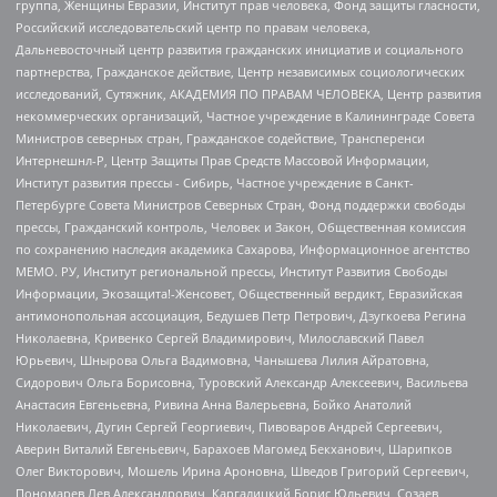
группа, Женщины Евразии, Институт прав человека, Фонд защиты гласности,
Российский исследовательский центр по правам человека,
Дальневосточный центр развития гражданских инициатив и социального
партнерства, Гражданское действие, Центр независимых социологических
исследований, Сутяжник, АКАДЕМИЯ ПО ПРАВАМ ЧЕЛОВЕКА, Центр развития
некоммерческих организаций, Частное учреждение в Калининграде Совета
Министров северных стран, Гражданское содействие, Трансперенси
Интернешнл-Р, Центр Защиты Прав Средств Массовой Информации,
Институт развития прессы - Сибирь, Частное учреждение в Санкт-
Петербурге Совета Министров Северных Стран, Фонд поддержки свободы
прессы, Гражданский контроль, Человек и Закон, Общественная комиссия
по сохранению наследия академика Сахарова, Информационное агентство
МЕМО. РУ, Институт региональной прессы, Институт Развития Свободы
Информации, Экозащита!-Женсовет, Общественный вердикт, Евразийская
антимонопольная ассоциация, Бедушев Петр Петрович, Дзугкоева Регина
Николаевна, Кривенко Сергей Владимирович, Милославский Павел
Юрьевич, Шнырова Ольга Вадимовна, Чанышева Лилия Айратовна,
Сидорович Ольга Борисовна, Туровский Александр Алексеевич, Васильева
Анастасия Евгеньевна, Ривина Анна Валерьевна, Бойко Анатолий
Николаевич, Дугин Сергей Георгиевич, Пивоваров Андрей Сергеевич,
Аверин Виталий Евгеньевич, Барахоев Магомед Бекханович, Шарипков
Олег Викторович, Мошель Ирина Ароновна, Шведов Григорий Сергеевич,
Пономарев Лев Александрович, Каргалицкий Борис Юльевич, Созаев