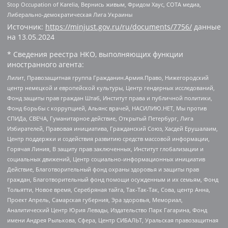
Stop Occupation of Karelia, Вернись живым, Фридом Хаус, СОТА медиа,
Либерально-демократическая Лига Украины
Источник:
https://minjust.gov.ru/ru/documents/7756/
данные
на
13.05.2024
* Сведения реестра НКО, выполняющих функции
иностранного агента:
Лилит, Правозащитная группа Гражданин.Армия.Право, Нижегородский
центр немецкой и европейской культуры, Центр гендерных исследований,
Фонд защиты прав граждан Штаб, Институт права и публичной политики,
Фонд борьбы с коррупцией, Альянс врачей, НАСИЛИЮ.НЕТ, Мы против
СПИДа, СВЕЧА, Гуманитарное действие, Открытый Петербург, Лига
Избирателей, Правовая инициатива, Гражданский Союз, Хасдей Ерушалаим,
Центр поддержки и содействия развитию средств массовой информации,
Горячая Линия, В защиту прав заключенных, Институт глобализации и
социальных движений, Центр социально-информационных инициатив
Действие, Благотворительный фонд охраны здоровья и защиты прав
граждан, Благотворительный фонд помощи осужденным и их семьям, Фонд
Тольятти, Новое время, Серебряная тайга, Так-Так-Так, Сова, центр Анна,
Проект Апрель, Самарская губерния, Эра здоровья, Мемориал,
Аналитический Центр Юрия Левады, Издательство Парк Гагарина, Фонд
имени Андрея Рылькова, Сфера, Центр СИБАЛЬТ, Уральская правозащитная