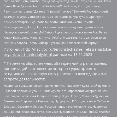
сообщество Сеть, Катиба Таухид валь-Джихад, Хайят Тахрир аш-Шам, Ахлю
Сунна Валь Джамаа, National Socialism/White Power, Артподготовка,
Религиозная группа “Джамаат “Красный пахарь”, Колумбайн, Хатлонский
джамаат, Мусульманская религиозная группа п. Кушкуль г. Оренбург,
Крымско-татарский добровольческий батальон имени Номана
Челебиджихана, Азов, Партия исламского возрождения Таджикистана,
Народная самооборона, Дуббайский джамаат, московская ячейка, Батал-
Хаджи Белхороев, Маньяки Культ Убийц, Молодёжь Которая Улыбается,
Легион Свобода России, Айдар, Русский добровольческий корпус
Источник:
http://nac.gov.ru/terroristicheskie-i-ekstremistskie-
organizacii-i-materialy.html
данные на
16.11.2023
* Перечень общественных объединений и религиозных
организаций в отношении которых судом принято
вступившее в законную силу решение о ликвидации или
запрете деятельности:
Национал-большевистская партия, ВЕК РА, Рада земли Кубанской Духовно
Родовой Державы Русь, Община Духовного Управления Асгардской Веси
Беловодья, Славянская Община Капища Веды Перуна, Мужская Духовная
Семинария Староверов-Инглингов, Нурджулар, К Богодержавию, Таблиги
Джамаат, Свидетели Иеговы, Русское национальное единство, Национал-
социалистическое общество, Джамаат мувахидов, Объединенный Вилайат
Кабарды, Балкарии и Карачая, Союз славян, Ат-Такфир Валь-Хиджра, Пит