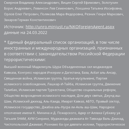
Смирнов Владимир Александрович, Вицин Сергей Ефимович, Золотухин
Борис Андреевич, Левинсон Лев Семенович, Локшина Татьяна Иосифовна,
Орлов Олег Петрович, Полякова Мара Федоровна, Резник Генри Маркович,
Захаров Герман Константинович
Источник:
http://unro.minjust.ru/NKOForeignAgent.aspx
данные на
24.03.2022
* Единый федеральный список организаций, в том числе
иностранных и международных организаций, признанных
в соответствии с законодательством Российской Федерации
террористическими:
Высший военный Маджлисуль Шура Объединенных сил моджахедов
Кавказа, Конгресс народов Ичкерии и Дагестана, База, Асбат аль-Ансар,
Священная война, Исламская группа, Братья-мусульмане, Партия
исламского освобождения, Лашкар-И-Тайба, Исламская группа, Движение
Талибан, Исламская партия Туркестана, Общество социальных реформ,
Общество возрождения исламского наследия, Дом двух святых, Джунд аш-
Шам, Исламский джихад, Аль-Каида, Имарат Кавказ, АБТО, Правый сектор,
Исламское государство, Джабха аль-Нусра ли-Ахль аш-Шам, Народное
ополчение имени К. Минина и Д. Пожарского, Аджр от Аллаха Субхану уа
Тагьаля SHAM, АУМ Синрике, Муджахеды джамаата Ат-Тавхида Валь-Джихад,
Чистопольский Джамаат, Рохнамо ба суи давлати исломи, Террористическое