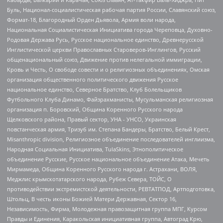
Буль, Национал-социалистическая рабочая партия России, Славянский союз,
Формат-18, Благородный Орден Дьявола, Армия воли народа,
Национальная Социалистическая Инициатива города Череповца, Духовно-
Родовая Держава Русь, Русское национальное единство, Древнерусской
Инглистической церкви Православных Староверов-Инглингов, Русский
общенациональный союз, Движение против нелегальной иммиграции,
Кровь и Честь, О свободе совести и о религиозных объединениях, Омская
организация общественного политического движения Русское
национальное единство, Северное Братство, Клуб Болельщиков
Футбольного Клуба Динамо, Файзрахманисты, Мусульманская религиозная
организация п. Боровский, Община Коренного Русского народа
Щелковского района, Правый сектор, УНА - УНСО, Украинская
повстанческая армия, Тризуб им. Степана Бандеры, Братство, Белый Крест,
Misanthropic division, Религиозное объединение последователей инглиизма,
Народная Социальная Инициатива, TulaSkins, Этнополитическое
объединение Русские, Русское национальное объединение Атака, Мечеть
Мирмамеда, Община Коренного Русского народа г. Астрахани, ВОЛЯ,
Меджлис крымскотатарского народа, Рубеж Севера, ТОЙС, О
противодействии экстремистской деятельности, РЕВТАТПОД, Артподготовка,
Штольц, В честь иконы Божией Матери Державная, Сектор 16,
Независимость, Фирма, Молодежная правозащитная группа МПГ, Курсом
Правды и Единения, Каракольская инициативная группа, Автоград Крю,