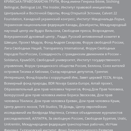
КРИМСЬКА ПРАВОЗАХИСНА ГРУПА, Фонд имени Генриха Бёлля, Stichting
Bellingcat, Bellingcat Ltd, The Insider, Институт правовой инициативы
Центральной и Восточной Европы, Фонд Открытой Эстонии, Calvert 22
Foundation, Канадский украинский конгресс, Институт Макдональда-Лорье,
Украинская национальная федерация Канады, Декабристы, Международный
научный центр им Вудро Вильсона, Свободная пресса, Возрождение,
Всеукраинский духовный центр , Риддл, Русский антивоенный комитет в
Швеции, Проект Медуза, Фонд Андрея Сахарова, Форум свободной России,
Лига Свободных Наций, Transparеncy International, Форум Свободных
Народов ПостРоссии, Солидарность с гражданским движением в России –
Solidarus, КрымSOS, Свободный университет, Институт государственного
управления, Форум гражданского общества Россия, Беллона, Союз жителей
островов Тисима и Хабомаи, Съезд народных депутатов, Гринпис
Интернешнл, Фонд борьбы с коррупцией Инк, Завет церквей TCCN, Агора,
Всемирный фонд природы, BDR Novaja Gazeta-Europe, Алтай проект,
Образовательный дом прав человека Чернигов, Фонд Дом Прав Человека,
Белорусский дом прав человека имени Бориса Звозскова, Дом прав
человека Тбилиси, Дом прав человека Ереван, Дом прав человека Крым,
Центр дикого лосося, TVR Studios, ТВ Дождь, Центр европейских
исследований им Вилфрида Мартенса, Сетевое объединение журналистов
расследователей, АЛЛАТРА, За свободную Россию, Свободная Бурятия, Uralic,
UnKremlin, Международная федерация транспортных рабочих, ИстЧам
Финланд, Гудзоновский институт, Фонд Демократического Развития,