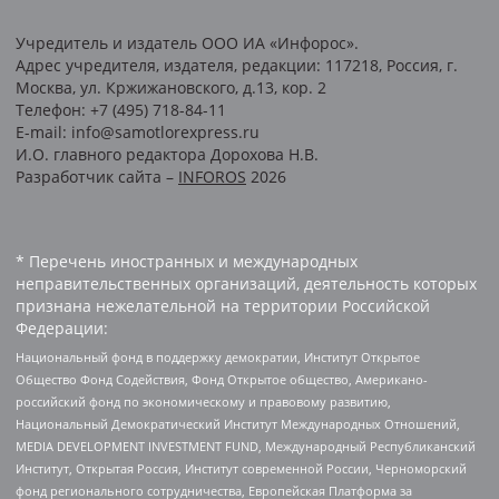
Учредитель и издатель ООО ИА «Инфорос».
Адрес учредителя, издателя, редакции: 117218, Россия, г.
Москва, ул. Кржижановского, д.13, кор. 2
Телефон: +7 (495) 718-84-11
E-mail: info@samotlorexpress.ru
И.О. главного редактора Дорохова Н.В.
Разработчик сайта –
INFOROS
2026
* Перечень иностранных и международных
неправительственных организаций, деятельность которых
признана нежелательной на территории Российской
Федерации:
Национальный фонд в поддержку демократии, Институт Открытое
Общество Фонд Содействия, Фонд Открытое общество, Американо-
российский фонд по экономическому и правовому развитию,
Национальный Демократический Институт Международных Отношений,
MEDIA DEVELOPMENT INVESTMENT FUND, Международный Республиканский
Институт, Открытая Россия, Институт современной России, Черноморский
фонд регионального сотрудничества, Европейская Платформа за