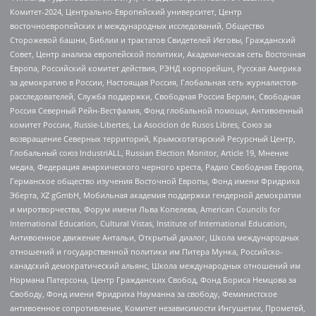
Комитет-2024, Центрально-Европейский университет, Центр
восточноевропейских и международных исследований, Общество
Сторожевой башни, Библии и трактатов Свидетелей Иеговы, Гражданский
Совет, Центр анализа европейской политики, Академическая сеть Восточная
Европа, Российский комитет действия, РЭНД корпорейшн, Русская Америка
за демократию в России, Настоящая Россия, Глобальная сеть журналистов-
расследователей, Служба поддержки, Свободная Россия Берлин, Свободная
Россия Северный Рейн-Вестфалия, Фонд глобальной помощи, Антивоенный
комитет России, Russie-Libertes, La Asocicion de Rusos Libres, Союз за
возвращение Северных территорий, Крымскотатарский Ресурсный Центр,
Глобальный союз IndustriALL, Russian Election Monitor, Article 19, Мнение
медиа, Федерация анархического черного креста, Радио Свободная Европа,
Германское общество изучения Восточной Европы, Фонд имени Фридриха
Эберта, XZ gGmbH, Мобильная академия поддержки гендерной демократии
и миротворчества, Форум имени Льва Копелева, American Councils for
International Education, Cultural Vistas, Institute of International Education,
Антивоенное движение Антальи, Открытый диалог, Школа международных
отношений и государственной политики им Питера Мунка, Российско-
канадский демократический альянс, Школа международных отношений им
Нормана Патерсона, Центр Гражданских Свобод, Фонд Бориса Немцова за
Свободу, Фонд имени Фридриха Науманна за свободу, Феминистское
антивоенное сопротивление, Комитет независимости Ингушетии, Прометей,