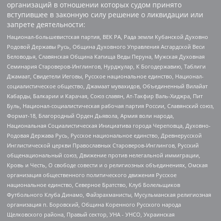
организаций в отношении которых судом принято
вступившее в законную силу решение о ликвидации или
запрете деятельности:
Национал-большевистская партия, ВЕК РА, Рада земли Кубанской Духовно
Родовой Державы Русь, Община Духовного Управления Асгардской Веси
Беловодья, Славянская Община Капища Веды Перуна, Мужская Духовная
Семинария Староверов-Инглингов, Нурджулар, К Богодержавию, Таблиги
Джамаат, Свидетели Иеговы, Русское национальное единство, Национал-
социалистическое общество, Джамаат мувахидов, Объединенный Вилайат
Кабарды, Балкарии и Карачая, Союз славян, Ат-Такфир Валь-Хиджра, Пит
Буль, Национал-социалистическая рабочая партия России, Славянский союз,
Формат-18, Благородный Орден Дьявола, Армия воли народа,
Национальная Социалистическая Инициатива города Череповца, Духовно-
Родовая Держава Русь, Русское национальное единство, Древнерусской
Инглистической церкви Православных Староверов-Инглингов, Русский
общенациональный союз, Движение против нелегальной иммиграции,
Кровь и Честь, О свободе совести и о религиозных объединениях, Омская
организация общественного политического движения Русское
национальное единство, Северное Братство, Клуб Болельщиков
Футбольного Клуба Динамо, Файзрахманисты, Мусульманская религиозная
организация п. Боровский, Община Коренного Русского народа
Щелковского района, Правый сектор, УНА - УНСО, Украинская