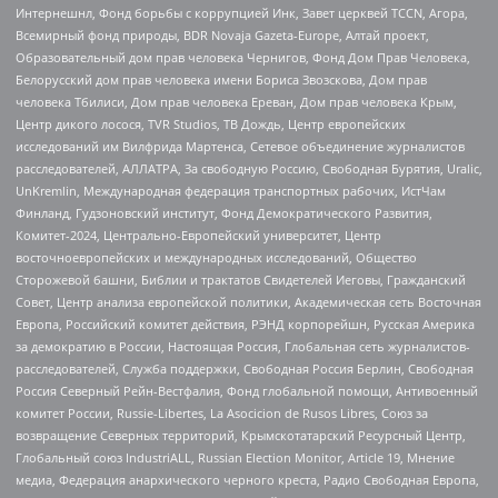
Интернешнл, Фонд борьбы с коррупцией Инк, Завет церквей TCCN, Агора,
Всемирный фонд природы, BDR Novaja Gazeta-Europe, Алтай проект,
Образовательный дом прав человека Чернигов, Фонд Дом Прав Человека,
Белорусский дом прав человека имени Бориса Звозскова, Дом прав
человека Тбилиси, Дом прав человека Ереван, Дом прав человека Крым,
Центр дикого лосося, TVR Studios, ТВ Дождь, Центр европейских
исследований им Вилфрида Мартенса, Сетевое объединение журналистов
расследователей, АЛЛАТРА, За свободную Россию, Свободная Бурятия, Uralic,
UnKremlin, Международная федерация транспортных рабочих, ИстЧам
Финланд, Гудзоновский институт, Фонд Демократического Развития,
Комитет-2024, Центрально-Европейский университет, Центр
восточноевропейских и международных исследований, Общество
Сторожевой башни, Библии и трактатов Свидетелей Иеговы, Гражданский
Совет, Центр анализа европейской политики, Академическая сеть Восточная
Европа, Российский комитет действия, РЭНД корпорейшн, Русская Америка
за демократию в России, Настоящая Россия, Глобальная сеть журналистов-
расследователей, Служба поддержки, Свободная Россия Берлин, Свободная
Россия Северный Рейн-Вестфалия, Фонд глобальной помощи, Антивоенный
комитет России, Russie-Libertes, La Asocicion de Rusos Libres, Союз за
возвращение Северных территорий, Крымскотатарский Ресурсный Центр,
Глобальный союз IndustriALL, Russian Election Monitor, Article 19, Мнение
медиа, Федерация анархического черного креста, Радио Свободная Европа,