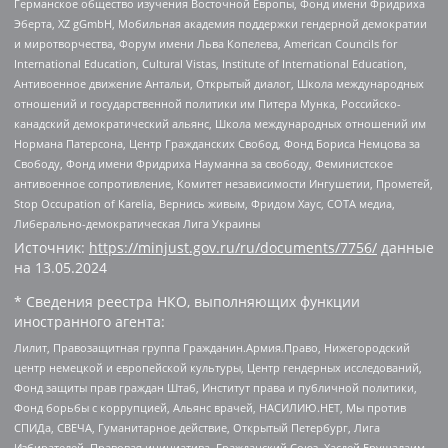
Германское общество изучения Восточной Европы, Фонд имени Фридриха
Эберта, XZ gGmbH, Мобильная академия поддержки гендерной демократии
и миротворчества, Форум имени Льва Копелева, American Councils for
International Education, Cultural Vistas, Institute of International Education,
Антивоенное движение Антальи, Открытый диалог, Школа международных
отношений и государственной политики им Питера Мунка, Российско-
канадский демократический альянс, Школа международных отношений им
Нормана Патерсона, Центр Гражданских Свобод, Фонд Бориса Немцова за
Свободу, Фонд имени Фридриха Науманна за свободу, Феминистское
антивоенное сопротивление, Комитет независимости Ингушетии, Прометей,
Stop Occupation of Karelia, Вернись живым, Фридом Хаус, СОТА медиа,
Либерально-демократическая Лига Украины
Источник:
https://minjust.gov.ru/ru/documents/7756/
данные
на
13.05.2024
* Сведения реестра НКО, выполняющих функции
иностранного агента:
Лилит, Правозащитная группа Гражданин.Армия.Право, Нижегородский
центр немецкой и европейской культуры, Центр гендерных исследований,
Фонд защиты прав граждан Штаб, Институт права и публичной политики,
Фонд борьбы с коррупцией, Альянс врачей, НАСИЛИЮ.НЕТ, Мы против
СПИДа, СВЕЧА, Гуманитарное действие, Открытый Петербург, Лига
Избирателей, Правовая инициатива, Гражданский Союз, Хасдей Ерушалаим,