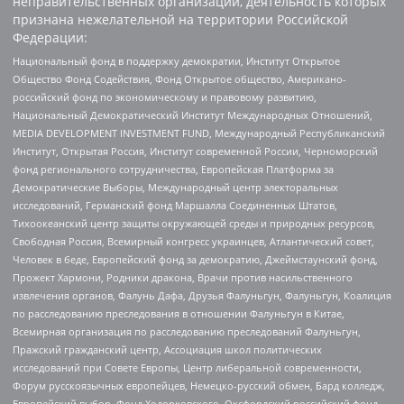
неправительственных организаций, деятельность которых
признана нежелательной на территории Российской
Федерации:
Национальный фонд в поддержку демократии, Институт Открытое
Общество Фонд Содействия, Фонд Открытое общество, Американо-
российский фонд по экономическому и правовому развитию,
Национальный Демократический Институт Международных Отношений,
MEDIA DEVELOPMENT INVESTMENT FUND, Международный Республиканский
Институт, Открытая Россия, Институт современной России, Черноморский
фонд регионального сотрудничества, Европейская Платформа за
Демократические Выборы, Международный центр электоральных
исследований, Германский фонд Маршалла Соединенных Штатов,
Тихоокеанский центр защиты окружающей среды и природных ресурсов,
Свободная Россия, Всемирный конгресс украинцев, Атлантический совет,
Человек в беде, Европейский фонд за демократию, Джеймстаунский фонд,
Прожект Хармони, Родники дракона, Врачи против насильственного
извлечения органов, Фалунь Дафа, Друзья Фалуньгун, Фалуньгун, Коалиция
по расследованию преследования в отношении Фалуньгун в Китае,
Всемирная организация по расследованию преследований Фалуньгун,
Пражский гражданский центр, Ассоциация школ политических
исследований при Совете Европы, Центр либеральной современности,
Форум русскоязычных европейцев, Немецко-русский обмен, Бард колледж,
Европейский выбор, Фонд Ходорковского, Оксфордский российский фонд,