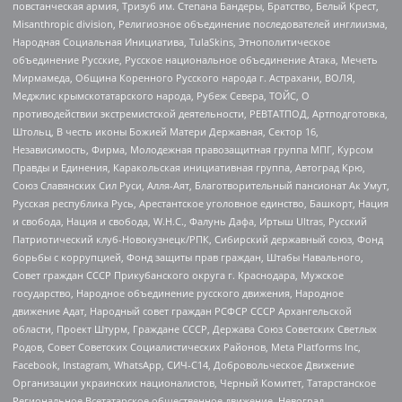
повстанческая армия, Тризуб им. Степана Бандеры, Братство, Белый Крест,
Misanthropic division, Религиозное объединение последователей инглиизма,
Народная Социальная Инициатива, TulaSkins, Этнополитическое
объединение Русские, Русское национальное объединение Атака, Мечеть
Мирмамеда, Община Коренного Русского народа г. Астрахани, ВОЛЯ,
Меджлис крымскотатарского народа, Рубеж Севера, ТОЙС, О
противодействии экстремистской деятельности, РЕВТАТПОД, Артподготовка,
Штольц, В честь иконы Божией Матери Державная, Сектор 16,
Независимость, Фирма, Молодежная правозащитная группа МПГ, Курсом
Правды и Единения, Каракольская инициативная группа, Автоград Крю,
Союз Славянских Сил Руси, Алля-Аят, Благотворительный пансионат Ак Умут,
Русская республика Русь, Арестантское уголовное единство, Башкорт, Нация
и свобода, Нация и свобода, W.H.С., Фалунь Дафа, Иртыш Ultras, Русский
Патриотический клуб-Новокузнецк/РПК, Сибирский державный союз, Фонд
борьбы с коррупцией, Фонд защиты прав граждан, Штабы Навального,
Совет граждан СССР Прикубанского округа г. Краснодара, Мужское
государство, Народное объединение русского движения, Народное
движение Адат, Народный совет граждан РСФСР СССР Архангельской
области, Проект Штурм, Граждане СССР, Держава Союз Советских Светлых
Родов, Совет Советских Социалистических Районов, Meta Platforms Inc,
Facebook, Instagram, WhatsApp, СИЧ-С14, Добровольческое Движение
Организации украинских националистов, Черный Комитет, Татарстанское
Региональное Всетатарское общественное движение, Невоград,