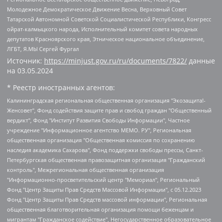
Молодежное Демократическое Движение Весна, Верховный Совет
Татарской Автономной Советской Социалистической Республики, Конгресс
ойрат-калмыцкого народа, Исполнительный комитет совета народных
депутатов Красноярского края, Этническое национальное объединение,
ЛГБТ, Я.МЫ Сергей Фургал
Источник:
https://minjust.gov.ru/ru/documents/7822/
данные
на
03.05.2024
* Реестр иностранных агентов:
Калининградская региональная общественная организация "Экозащита!-Женсовет", Фонд содействия защите прав и свобод граждан "Общественный вердикт", Фонд "Институт Развития Свободы Информации", Частное учреждение "Информационное агентство МЕМО. РУ", Региональная общественная организация "Общественная комиссия по сохранению наследия академика Сахарова", Фонд поддержки свободы прессы, Санкт-Петербургская общественная правозащитная организация "Гражданский контроль", Межрегиональная общественная организация "Информационно-просветительский центр "Мемориал", Региональный Фонд "Центр Защиты Прав Средств Массовой Информации", с 05.12.2023 Фонд "Центр Защиты Прав Средств массовой информации", Региональная общественная благотворительная организация помощи беженцам и мигрантам "Гражданское содействие", Негосударственное образовательное учреждение дополнительного профессионального образования (повышение квалификации) специалистов "АКАДЕМИЯ ПО ПРАВАМ ЧЕЛОВЕКА", Свердловская региональная общественная организация "Сутяжник", Автономная некоммерческая организация "Центр независимых социологических исследований", Союз общественных объединений "Российский исследовательский центр по правам человека", Региональное общественное учреждение научно-информационный центр "МЕМОРИАЛ", Некоммерческая организация "Фонд защиты гласности", Автономная некоммерческая организация "Институт прав человека", Городская общественная организация "Екатеринбургское общество "МЕМОРИАЛ", Городская общественная организация "Рязанское историко-просветительское и правозащитное общество "Мемориал" (Рязанский Мемориал), Челябинский региональный орган общественной самодеятельности – женское общественное объединение "Женщины Евразии", Челябинский региональный орган общественной самодеятельности "Уральская правозащитная группа", Фонд содействия защите здоровья и социальной справедливости имени Андрея Рылькова, Автономная Некоммерческая Организация "Аналитический Центр Юрия Левады", Автономная некоммерческая организация социальной поддержки населения "Проект Апрель", Региональная общественная организация помощи женщинам и детям, находящимся в кризисной ситуации "Информационно-методический центр "Анна", Фонд содействия развитию массовых коммуникаций и правовому просвещению "Так-так-Так", Фонд содействия устойчивому развитию "Серебряная тайга", Свердловский региональный общественный фонд социальных проектов "Новое время", "Idel.Реалии", Кавказ.Реалии, Крым.Реалии, Телеканал Настоящее Время, Татаро-башкирская служба Радио Свобода (Azatliq Radiosi), Радио Свободная Европа/Радио Свобода (PCE/PC), "Сибирь.Реалии", "Фактограф", Благотворительный фонд помощи осужденным и их семьям, Автономная некоммерческая организация "Институт глобализации и социальных движений", Фонд "В защиту прав заключенных", Частное учреждение "Центр поддержки и содействия развитию средств массовой информации", Пензенский региональный общественный благотворительный фонд "Гражданский союз", "Север.Реалии", Некоммерческая организация Фонд "Правовая инициатива", Общество с ограниченной ответственностью "Радио Свободная Европа/Радио Свобода", Чешское информационное агентство "MEDIUM-ORIENT", Красноярская региональная общественная организация "Мы против СПИДа", Камалягин Денис Николаевич, Маркелов Сергей Евгеньевич, Пономарев Лев Александрович, Савицкая Людмила Алексеевна, Автономная некоммерческая организация "Центр по работе с проблемой насилия "НАСИЛИЮ.НЕТ", Межрегиональный профессиональный союз работников здравоохранения "Альянс врачей", Юридическое лицо, зарегистрированное в Латвийской Республике, SIA "Medusa Project" (регистрационный номер 40103797863, дата регистрации 10.06.2014), Некоммерческая организация "Фонд по борьбе с коррупцией", Автономная некоммерческая организация "Институт права и публичной политики", Баданин Роман Сергеевич, Гликин Максим Александрович, Железнова Мария Михайловна, Лукьянова Юлия Сергеевна, Маетная Елизавета Витальевна, Маняхин Петр Борисович, Чуракова Ольга Владимировна, Ярош Юлия Петровна, Юридическое лицо "The Insider SIA", зарегистрированное в Риге, Латвийская Республика (дата регистрации 26.06.2015), являющееся администратором доменного имени интернет-издания "The Insider SIA", https://theins.ru, Постернак Алексей Евгеньевич, Рубин Михаил Аркадьевич, Анин Роман Александрович, Юридическое лицо Istories fonds, зарегистрированное в Латвийской Республике (регистрационный номер 50008295751, дата регистрации 24.02.2020), Великовский Дмитрий Александрович, Долинина Ирина Николаевна, Мароховская Алеся Алексеевна, Шлейнов Роман Юрьевич, Шмагун Олеся Валентиновна, Общество с ограниченной ответственностью "Альтаир 2021", Общество с ограниченной ответственностью "Вега 2021", Общество с ограниченной ответственностью "Главный редактор 2021", Общество с ограниченной ответственностью "Ромашки монолит", Важенков Артем Валерьевич, Ивановская областная общественная организация "Центр гендерных исследований", Гурман Юрий Альбертович, Медиапроект "ОВД-Инфо", Егоров Владимир Владимирович, Жилинский Владимир Александрович, Общество с ограниченной ответственностью "ЗП", Иванова София Юрьевна, Карезина Инна Павловна, Кильтау Екатерина Викторовна, Петров Алексей Викторович, Пискунов Сергей Евгеньевич, Смирнов Сергей Сергеевич, Тихонов Михаил Сергеевич, Общество с ограниченной ответственностью "ЖУРНАЛИСТ-ИНОСТРАННЫЙ АГЕНТ", Арапова Галина Юрьевна, Вольтская Татьяна Анатольевна, Американская компания "Mason G.E.S. Anonymous Foundation" (США), являющаяся владельцем интернет-издания https://mnews.world/, Компания "Stichting Bellingcat", зарегистрированная в Нидерландах (дата регистрации 11.07.2018), Захаров Андрей Вячеславович, Клепиковская Екатерина Дмитриевна, Общество с ограниченной ответственностью "МЕМО", Перл Роман Александрович, Симонов Евгений Алексеевич, Соловьева Елена Анатольевна, Сотников Даниил Владимирович, Сурначева Елизавета Дмитриевна, Автономная некоммерческая организация по защите прав человека и информированию населения "Якутия – Наше Мнение", Общество с ограниченной ответственностью "Москоу диджитал медиа", с 26.01.2023 Общество с ограниченной ответственностью "Чайка Белые сады", Ветошкина Валерия Валерьевна, Заговора Максим Александрович, Межрегиональное общественное движение "Российская ЛГБТ - сеть", Оленичев Максим Владимирович, Павлов Иван Юрьевич, Скворцова Елена Сергеевна, Общество с ограниченной ответственностью "Как бы инагент", Кочетков Игорь Викторович, Общество с ограниченной ответственностью "Честные выборы", Еланчик Олег Александрович, Общество с ограниченной ответственностью "Нобелевский призыв", Гималова Регина Эмилевна, Григорьев Андрей Валерьевич, Григорьева Алина Александровна, Ассоциация по содействию защите прав призывников, альтернативнослужащих и военнослужащих "Правозащитная группа "Гражданин.Армия.Право", Хисамова Регина Фаритовна, Автономная некоммерческая организация по реализации социально-правовых программ "Лилит", Дальневосточное общественное движение "Маяк", Санкт-Петербургская ЛГБТ-инициативная группа "Выход", Инициативная группа ЛГБТ+ "Реверс", Алексеев Андрей Викторович, Бекбулатова Таисия Львовна, Беляев Иван Михайлович, Владыкина Елена Сергеевна, Гельман Марат Александрович, Никульшина Вероника Юрьевна, Толоконникова Надежда Андреевна, Шендерович Виктор Анатольевич, Общество с ограниченной ответственностью "Данное сообщение", Общество с ограниченной ответственностью Издательский дом "Новая глава", Айнбиндер Александра Александровна, Московский комьюнити-центр для ЛГБТ+инициатив, Благотворительный фонд развития филантропии, Deutsche Welle (Германия, Kurt-Schumacher-Strasse 3, 53113 Bonn), Борзунова Мария Михайловна, Воробьев Виктор Викторович, Голубева Анна Львовна, Константинова Алла Михайловна, Малкова Ирина Владимировна, Мурадов Мурад Абдулгалимович, Осетинская Елизавета Николаевна, Понасенков Евгений Николаевич, Ганапольский Матвей Юрьевич, Киселев Евгений Алексеевич, Борухович Ирина Григорьевна, Дремин Иван Тимофеевич, Дубровский Дмитрий Викторович, Красноярская региональная общественная организация поддержки и развития альтернативных образовательных технологий и межкультурных коммуникаций "ИНТЕРРА", Маяковская Екатерина Алексеевна, Фейгин Марк Захарович, Филимонов Андрей Викторович, Дзугкоева Регина Николаевна, Доброхотов Роман Александрович, Дудь Юрий Александрович, Елкин Сергей Владимирович, Кругликов Кирилл Игоревич, Сабунаева Мария Леонидовна, Семенов Алексей Владимирович, Шаинян Карен Багратович, Шульман Екатерина Михайловна, Асафьев Артур Валерьевич, Вахштайн Виктор Семенович, Венедиктов Алексей Алексеевич, Лушникова Екатерина Евгеньевна, Волков Леонид Михайлович, Невзоров Александр Глебович, Пархоменко Сергей Борисович, Сироткин Ярослав Николаевич, Кара-Мурза Владимир Владимирович, Баранова Наталья Владимировна, Гозман Леонид Яковлевич, Кагарлицкий Борис Юльевич, Климарев Михаил Валерьевич, Милов Владимир Станиславович, Автономная некоммерческая организация Краснодарский центр современного искусства "Типография", Моргенштерн Алишер Тагирович, Соболь Любовь Эдуардовна, Общество с ограниченной ответственностью "ЛИЗА НОРМ", Каспаров Гарри Кимович, Ходорковский Михаил Борисович, Общество с ограниченной ответственностью "Апрельские тезисы", Данилович Ирина Брониславовна, Кашин Олег Владимирович, Петров Николай Владимирович, Пивоваров Алексей Владимирович, Соколов Михаил Владимирович, Цветкова Юлия Владимировна, Чичваркин Евгений Александрович, Комитет против пыток/Команда против пыток, Общество с ограниченной ответственностью "Первый научный", Общество с ограниченной ответственностью "Вертолет и ко", Белоцерковская Вероника Борисовна, Кац Максим Евгеньевич, Лазарева Татьяна Юрьевна, Шаведдинов Руслан Табризович, Яшин Илья Валерьевич, Общество с ограниченной ответственностью "Иноагент ААВ", Алешковский Дмитрий Петрович, Альбац Евгения Марковна, Быков Дмитрий Львович, Галямина Юлия Евгеньевна, Лойко Сергей Леонидович, Мартынов Кирилл Константинович, Медведев Сергей Александрович, Крашенинников Федор Геннадиевич, Гордеева Катерина Вл