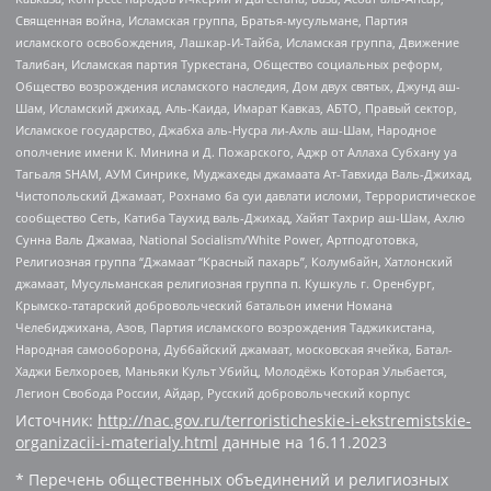
Священная война, Исламская группа, Братья-мусульмане, Партия
исламского освобождения, Лашкар-И-Тайба, Исламская группа, Движение
Талибан, Исламская партия Туркестана, Общество социальных реформ,
Общество возрождения исламского наследия, Дом двух святых, Джунд аш-
Шам, Исламский джихад, Аль-Каида, Имарат Кавказ, АБТО, Правый сектор,
Исламское государство, Джабха аль-Нусра ли-Ахль аш-Шам, Народное
ополчение имени К. Минина и Д. Пожарского, Аджр от Аллаха Субхану уа
Тагьаля SHAM, АУМ Синрике, Муджахеды джамаата Ат-Тавхида Валь-Джихад,
Чистопольский Джамаат, Рохнамо ба суи давлати исломи, Террористическое
сообщество Сеть, Катиба Таухид валь-Джихад, Хайят Тахрир аш-Шам, Ахлю
Сунна Валь Джамаа, National Socialism/White Power, Артподготовка,
Религиозная группа “Джамаат “Красный пахарь”, Колумбайн, Хатлонский
джамаат, Мусульманская религиозная группа п. Кушкуль г. Оренбург,
Крымско-татарский добровольческий батальон имени Номана
Челебиджихана, Азов, Партия исламского возрождения Таджикистана,
Народная самооборона, Дуббайский джамаат, московская ячейка, Батал-
Хаджи Белхороев, Маньяки Культ Убийц, Молодёжь Которая Улыбается,
Легион Свобода России, Айдар, Русский добровольческий корпус
Источник:
http://nac.gov.ru/terroristicheskie-i-ekstremistskie-
organizacii-i-materialy.html
данные на
16.11.2023
* Перечень общественных объединений и религиозных