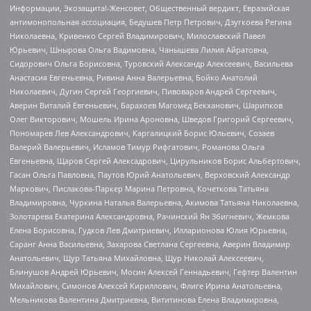
Информации, Экозащита!-Женсовет, Общественный вердикт, Евразийская
антимонопольная ассоциация, Бедушев Петр Петрович, Дзугкоева Регина
Николаевна, Кривенко Сергей Владимирович, Милославский Павел
Юрьевич, Шнырова Ольга Вадимовна, Чанышева Лилия Айратовна,
Сидорович Ольга Борисовна, Туровский Александр Алексеевич, Васильева
Анастасия Евгеньевна, Ривина Анна Валерьевна, Бойко Анатолий
Николаевич, Дугин Сергей Георгиевич, Пивоваров Андрей Сергеевич,
Аверин Виталий Евгеньевич, Барахоев Магомед Бекханович, Шарипков
Олег Викторович, Мошель Ирина Ароновна, Шведов Григорий Сергеевич,
Пономарев Лев Александрович, Каргалицкий Борис Юльевич, Созаев
Валерий Валерьевич, Исламов Тимур Рифгатович, Романова Ольга
Евгеньевна, Щаров Сергей Алексадрович, Цирульников Борис Альбертович,
Гасан Ольга Павловна, Паутов Юрий Анатольевич, Верховский Александр
Маркович, Пислакова-Паркер Марина Петровна, Кочеткова Татьяна
Владимировна, Чуркина Наталья Валерьевна, Акимова Татьяна Николаевна,
Золотарева Екатерина Александровна, Рачинский Ян Збигневич, Жемкова
Елена Борисовна, Гудков Лев Дмитриевич, Илларионова Юлия Юрьевна,
Саранг Анна Васильевна, Захарова Светлана Сергеевна, Аверин Владимир
Анатольевич, Щур Татьяна Михайловна, Щур Николай Алексеевич,
Блинушов Андрей Юрьевич, Мосин Алексей Геннадьевич, Гефтер Валентин
Михайлович, Симонов Алексей Кириллович, Флиге Ирина Анатольевна,
Мельникова Валентина Дмитриевна, Вититинова Елена Владимировна,