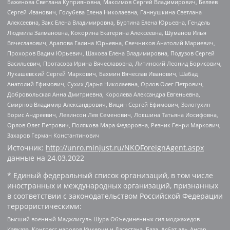
Баженова Светлана Куприяновна, Максимов Сергей Владимирович, Беляев
Сергей Иванович, Голубева Елена Николаевна, Ганнушкина Светлана
Алексеевна, Закс Елена Владимировна, Буртина Елена Юрьевна, Гендель
Людмила Залмановна, Кокорина Екатерина Алексеевна, Шуманов Илья
Вячеславович, Арапова Галина Юрьевна, Свечников Анатолий Мариевич,
Прохоров Вадим Юрьевич, Шахова Елена Владимировна, Подузов Сергей
Васильевич, Протасова Ирина Вячеславовна, Литинский Леонид Борисович,
Лукашевский Сергей Маркович, Бахмин Вячеслав Иванович, Шабад
Анатолий Ефимович, Сухих Дарья Николаевна, Орлов Олег Петрович,
Добровольская Анна Дмитриевна, Королева Александра Евгеньевна,
Смирнов Владимир Александрович, Вицин Сергей Ефимович, Золотухин
Борис Андреевич, Левинсон Лев Семенович, Локшина Татьяна Иосифовна,
Орлов Олег Петрович, Полякова Мара Федоровна, Резник Генри Маркович,
Захаров Герман Константинович
Источник:
http://unro.minjust.ru/NKOForeignAgent.aspx
данные на
24.03.2022
* Единый федеральный список организаций, в том числе
иностранных и международных организаций, признанных
в соответствии с законодательством Российской Федерации
террористическими:
Высший военный Маджлисуль Шура Объединенных сил моджахедов
Кавказа, Конгресс народов Ичкерии и Дагестана, База, Асбат аль-Ансар,