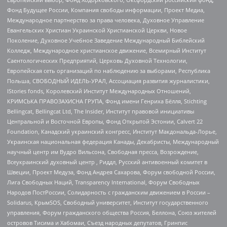
Фонд Будущее России, Компания свободы информации, Проект Медиа,
Международное партнерство за права человека, Духовное Управление
Евангельских Христиан Украинской Христианской Церкви, Новое
Поколение, Духовное Учебное Заведение Международный Библейский
Колледж, Международное христианское движение, Всемирный Институт
Саентологических Предприятий, Церковь Духовной Технологии,
Европейская сеть организаций по наблюдению за выборами, Республика
Польша, СВОБОДНЫЙ ИДЕЛЬ-УРАЛ, Ассоциация развития журналистики,
IStories fonds, Королевский Институт Международных Отношений,
КРИМСЬКА ПРАВОЗАХИСНА ГРУПА, Фонд имени Генриха Бёлля, Stichting
Bellingcat, Bellingcat Ltd, The Insider, Институт правовой инициативы
Центральной и Восточной Европы, Фонд Открытой Эстонии, Calvert 22
Foundation, Канадский украинский конгресс, Институт Макдональда-Лорье,
Украинская национальная федерация Канады, Декабристы, Международный
научный центр им Вудро Вильсона, Свободная пресса, Возрождение,
Всеукраинский духовный центр , Риддл, Русский антивоенный комитет в
Швеции, Проект Медуза, Фонд Андрея Сахарова, Форум свободной России,
Лига Свободных Наций, Transparеncy International, Форум Свободных
Народов ПостРоссии, Солидарность с гражданским движением в России –
Solidarus, КрымSOS, Свободный университет, Институт государственного
управления, Форум гражданского общества Россия, Беллона, Союз жителей
островов Тисима и Хабомаи, Съезд народных депутатов, Гринпис