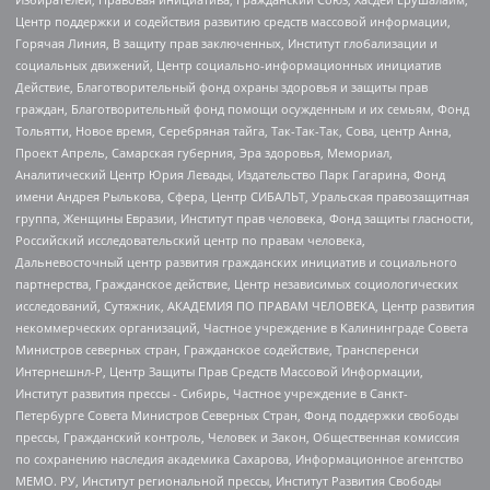
Центр поддержки и содействия развитию средств массовой информации,
Горячая Линия, В защиту прав заключенных, Институт глобализации и
социальных движений, Центр социально-информационных инициатив
Действие, Благотворительный фонд охраны здоровья и защиты прав
граждан, Благотворительный фонд помощи осужденным и их семьям, Фонд
Тольятти, Новое время, Серебряная тайга, Так-Так-Так, Сова, центр Анна,
Проект Апрель, Самарская губерния, Эра здоровья, Мемориал,
Аналитический Центр Юрия Левады, Издательство Парк Гагарина, Фонд
имени Андрея Рылькова, Сфера, Центр СИБАЛЬТ, Уральская правозащитная
группа, Женщины Евразии, Институт прав человека, Фонд защиты гласности,
Российский исследовательский центр по правам человека,
Дальневосточный центр развития гражданских инициатив и социального
партнерства, Гражданское действие, Центр независимых социологических
исследований, Сутяжник, АКАДЕМИЯ ПО ПРАВАМ ЧЕЛОВЕКА, Центр развития
некоммерческих организаций, Частное учреждение в Калининграде Совета
Министров северных стран, Гражданское содействие, Трансперенси
Интернешнл-Р, Центр Защиты Прав Средств Массовой Информации,
Институт развития прессы - Сибирь, Частное учреждение в Санкт-
Петербурге Совета Министров Северных Стран, Фонд поддержки свободы
прессы, Гражданский контроль, Человек и Закон, Общественная комиссия
по сохранению наследия академика Сахарова, Информационное агентство
МЕМО. РУ, Институт региональной прессы, Институт Развития Свободы