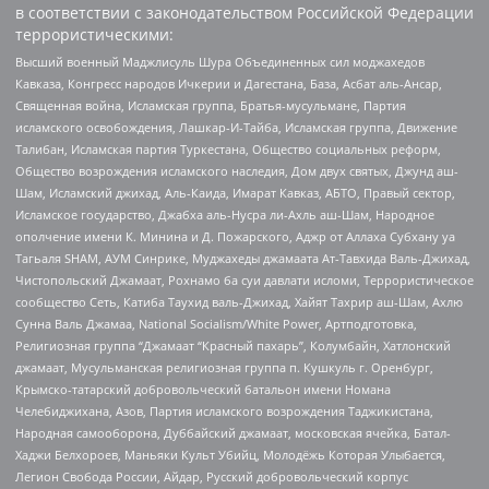
в соответствии с законодательством Российской Федерации
террористическими:
Высший военный Маджлисуль Шура Объединенных сил моджахедов
Кавказа, Конгресс народов Ичкерии и Дагестана, База, Асбат аль-Ансар,
Священная война, Исламская группа, Братья-мусульмане, Партия
исламского освобождения, Лашкар-И-Тайба, Исламская группа, Движение
Талибан, Исламская партия Туркестана, Общество социальных реформ,
Общество возрождения исламского наследия, Дом двух святых, Джунд аш-
Шам, Исламский джихад, Аль-Каида, Имарат Кавказ, АБТО, Правый сектор,
Исламское государство, Джабха аль-Нусра ли-Ахль аш-Шам, Народное
ополчение имени К. Минина и Д. Пожарского, Аджр от Аллаха Субхану уа
Тагьаля SHAM, АУМ Синрике, Муджахеды джамаата Ат-Тавхида Валь-Джихад,
Чистопольский Джамаат, Рохнамо ба суи давлати исломи, Террористическое
сообщество Сеть, Катиба Таухид валь-Джихад, Хайят Тахрир аш-Шам, Ахлю
Сунна Валь Джамаа, National Socialism/White Power, Артподготовка,
Религиозная группа “Джамаат “Красный пахарь”, Колумбайн, Хатлонский
джамаат, Мусульманская религиозная группа п. Кушкуль г. Оренбург,
Крымско-татарский добровольческий батальон имени Номана
Челебиджихана, Азов, Партия исламского возрождения Таджикистана,
Народная самооборона, Дуббайский джамаат, московская ячейка, Батал-
Хаджи Белхороев, Маньяки Культ Убийц, Молодёжь Которая Улыбается,
Легион Свобода России, Айдар, Русский добровольческий корпус