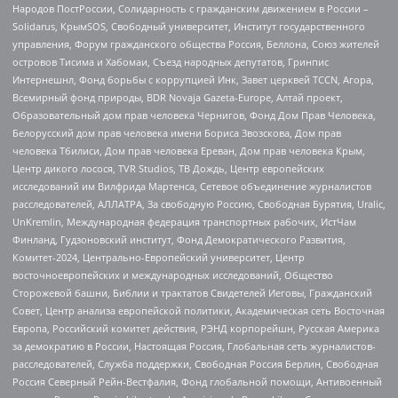
Народов ПостРоссии, Солидарность с гражданским движением в России –
Solidarus, КрымSOS, Свободный университет, Институт государственного
управления, Форум гражданского общества Россия, Беллона, Союз жителей
островов Тисима и Хабомаи, Съезд народных депутатов, Гринпис
Интернешнл, Фонд борьбы с коррупцией Инк, Завет церквей TCCN, Агора,
Всемирный фонд природы, BDR Novaja Gazeta-Europe, Алтай проект,
Образовательный дом прав человека Чернигов, Фонд Дом Прав Человека,
Белорусский дом прав человека имени Бориса Звозскова, Дом прав
человека Тбилиси, Дом прав человека Ереван, Дом прав человека Крым,
Центр дикого лосося, TVR Studios, ТВ Дождь, Центр европейских
исследований им Вилфрида Мартенса, Сетевое объединение журналистов
расследователей, АЛЛАТРА, За свободную Россию, Свободная Бурятия, Uralic,
UnKremlin, Международная федерация транспортных рабочих, ИстЧам
Финланд, Гудзоновский институт, Фонд Демократического Развития,
Комитет-2024, Центрально-Европейский университет, Центр
восточноевропейских и международных исследований, Общество
Сторожевой башни, Библии и трактатов Свидетелей Иеговы, Гражданский
Совет, Центр анализа европейской политики, Академическая сеть Восточная
Европа, Российский комитет действия, РЭНД корпорейшн, Русская Америка
за демократию в России, Настоящая Россия, Глобальная сеть журналистов-
расследователей, Служба поддержки, Свободная Россия Берлин, Свободная
Россия Северный Рейн-Вестфалия, Фонд глобальной помощи, Антивоенный