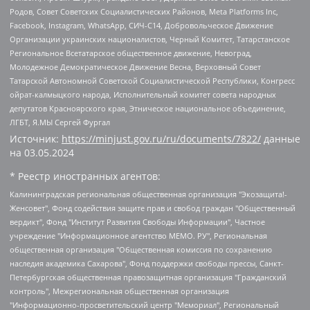
Родов, Совет Советских Социалистических Районов, Meta Platforms Inc,
Facebook, Instagram, WhatsApp, СИЧ-С14, Добровольческое Движение
Организации украинских националистов, Черный Комитет, Татарстанское
Региональное Всетатарское общественное движение, Невоград,
Молодежное Демократическое Движение Весна, Верховный Совет
Татарской Автономной Советской Социалистической Республики, Конгресс
ойрат-калмыцкого народа, Исполнительный комитет совета народных
депутатов Красноярского края, Этническое национальное объединение,
ЛГБТ, Я.МЫ Сергей Фургал
Источник:
https://minjust.gov.ru/ru/documents/7822/
данные
на
03.05.2024
* Реестр иностранных агентов:
Калининградская региональная общественная организация "Экозащита!-Женсовет", Фонд содействия защите прав и свобод граждан "Общественный вердикт", Фонд "Институт Развития Свободы Информации", Частное учреждение "Информационное агентство МЕМО. РУ", Региональная общественная организация "Общественная комиссия по сохранению наследия академика Сахарова", Фонд поддержки свободы прессы, Санкт-Петербургская общественная правозащитная организация "Гражданский контроль", Межрегиональная общественная организация "Информационно-просветительский центр "Мемориал", Региональный Фонд "Центр Защиты Прав Средств Массовой Информации", с 05.12.2023 Фонд "Центр Защиты Прав Средств массовой информации", Региональная общественная благотворительная организация помощи беженцам и мигрантам "Гражданское содействие", Негосударственное образовательное учреждение дополнительного профессионального образования (повышение квалификации) специалистов "АКАДЕМИЯ ПО ПРАВАМ ЧЕЛОВЕКА", Свердловская региональная общественная организация "Сутяжник", Автономная некоммерческая организация "Центр независимых социологических исследований", Союз общественных объединений "Российский исследовательский центр по правам человека", Региональное общественное учреждение научно-информационный центр "МЕМОРИАЛ", Некоммерческая организация "Фонд защиты гласности", Автономная некоммерческая организация "Институт прав человека", Городская общественная организация "Екатеринбургское общество "МЕМОРИАЛ", Городская общественная организация "Рязанское историко-просветительское и правозащитное общество "Мемориал" (Рязанский Мемориал), Челябинский региональный орган общественной самодеятельности – женское общественное объединение "Женщины Евразии", Челябинский региональный орган общественной самодеятельности "Уральская правозащитная группа", Фонд содействия защите здоровья и социальной справедливости имени Андрея Рылькова, Автономная Некоммерческая Организация "Аналитический Центр Юрия Левады", Автономная некоммерческая организация социальной поддержки населения "Проект Апрель", Региональная общественная организация помощи женщинам и детям, находящимся в кризисной ситуации "Информационно-методический центр "Анна", Фонд содействия развитию массовых коммуникаций и правовому просвещению "Так-так-Так", Фонд содействия устойчивому развитию "Серебряная тайга", Свердловский региональный общественный фонд социальных проектов "Новое время", "Idel.Реалии", Кавказ.Реалии, Крым.Реалии, Телеканал Настоящее Время, Татаро-башкирская служба Радио Свобода (Azatliq Radiosi), Радио Свободная Европа/Радио Свобода (PCE/PC), "Сибирь.Реалии", "Фактограф", Благотворительный фонд помощи осужденным и их семьям, Автономная некоммерческая организация "Институт глобализации и социальных движений", Фонд "В защиту прав заключенных", Частное учреждение "Центр поддержки и содействия развитию средств массовой информации", Пензенский региональный общественный благотворительный фонд "Гражданский союз", "Север.Реалии", Некоммерческая организация Фонд "Правовая инициатива", Общество с ограниченной ответственностью "Радио Свободная Европа/Радио Свобода", Чешское информационное агентство "MEDIUM-ORIENT", Красноярская региональная общественная организация "Мы против СПИДа", Камалягин Денис Николаевич, Маркелов Сергей Евгеньевич, Пономарев Лев Александрович, Савицкая Людмила Алексеевна, Автономная некоммерческая организация "Центр по работе с проблемой насилия "НАСИЛИЮ.НЕТ", Межрегиональный профессиональный союз работников здравоохранения "Альянс врачей", Юридическое лицо, зарегистрированное в Латвийской Республике, SIA "Medusa Project" (регистрационный номер 40103797863, дата регистрации 10.06.2014), Некоммерческая организация "Фонд по борьбе с коррупцией", Автономная некоммерческая организация "Институт права и публичной политики", Баданин Роман Сергеевич, Гликин Максим Александрович, Железнова Мария Михайловна, Лукьянова Юлия Сергеевна, Маетная Елизавета Витальевна, Маняхин Петр Борисович, Чуракова Ольга Владимировна, Ярош Юлия Петровна, Юридическое лицо "The Insider SIA", зарегистрированное в Риге, Латвийская Республика (дата регистрации 26.06.2015), являющееся администратором доменного имени интернет-издания "The Insider SIA", https://theins.ru, Постернак Алексей Евгеньевич, Рубин Михаил Аркадьевич, Анин Роман Александрович, Юридическое лицо Istories fonds, зарегистрированное в Латвийской Республике (регистрационный номер 50008295751, дата регистрации 24.02.2020), Великовский Дмитрий Александрович, Долинина Ирина Николаевна, Мароховская Алеся Алексеевна, Шлейнов Роман Юрьевич, Шмагун Олеся Валентиновна, Общество с ограниченной ответственностью "Альтаир 2021", Общество с ограниченной ответственностью "Вега 2021", Общество с ограниченной ответственностью "Главный редактор 2021", Общество с ограниченной ответственностью "Ромашки монолит", Важенков Артем Валерьевич, Ивановская областная общественная организация "Центр гендерных исследований", Гурман Юрий Альбертович, Медиапроект "ОВД-Инфо", Егоров Владимир Владимирович, Жилинский Владимир Александрович, Общество с ограниченной ответственностью "ЗП", Иванова София Юрьевна, Карезина Инна Павловна, Кильтау Екатерина Викторовна, Петров Алексей Викторович, Пискунов Сергей Евгеньевич, Смирнов Сергей Сергеевич, Тихонов Михаил Сергеевич, Общество с ограниченной ответственностью "ЖУРНАЛИСТ-ИНОСТРАННЫЙ АГЕНТ", Арапова Галина Юрьевна, Вольтская Татьяна Анатольевна, Американская компания "Mason G.E.S. Anonymous Foundation" (США), являющаяся владельцем интернет-издания https://mnews.world/, Компания "Stichting Bellingcat", зарегистрированная в Нидерландах (дата регистрации 11.07.2018), Захаров Андрей Вячеславович, Клепиковская Екатерина Дмитриевна, Общество с ограниченной ответственностью "МЕМО", Перл Роман Александрович, Симонов Евгений Алексеевич, Соловьева Елена Анатольевна, Сотников Даниил Владимирович, Сурначева Елизавета Дмитриевна, Автономная некоммерческая организация по защите прав человека и информированию населения "Якутия – Наше Мнение", Общество с ограниченной ответственностью "Москоу диджитал медиа", с 26.01.2023 Общество с ограниченной ответственностью "Чайка Белые сады", Ветошкина Валерия Валерьевна, Заговора Максим Александрович, Межрегиональное общественное движение "Российская ЛГБТ - сеть", Оленичев Максим Владимирович, Павлов Иван Юрьевич, Скворцова Елена Сергеевна, Общество с ограниченной ответственностью "Как бы инагент", Кочетков Игорь Викторович, Общество с ограниченной ответственностью "Честные выборы", Еланчик Олег Александрович, Общество с ограниченной ответственностью "Нобелевский призыв", Гималова Регина Эмилевна, Григорьев Андрей Валерьевич, Григорьева Алина Александровна, Ассоциация по содействию защите прав призывников, альтернативнослужащих и военнослужащих "Правозащитная группа "Гражданин.Армия.Право", Хисамова Регина Фаритовна, Автономная некоммерческая организация по реализации социально-правовых программ "Лилит", Дальневосточное общественное движение "Маяк", Санкт-Петербургская ЛГБТ-инициативная группа "Выход", Инициативная группа ЛГБТ+ "Реверс", Алексеев Андрей Викторович, Бекбулатова Таисия Львовна, Беляев Иван Михайлович, Владыкина Елена Сергеевна, Гельман Марат Александрович, Никульшина Вероника Юрьевна, Толоконникова Надежда Андреевна, Шендерович Виктор Анатольевич, Общество с ограниченной ответственностью "Данное сообщение", Общество с ограниченной ответственностью Издательский дом "Новая глава", Айнбиндер Александра Александровна, Московский комьюнити-центр для ЛГБТ+инициатив, Благотворительный фонд развития филантропии, Deutsche Welle (Германия, Kurt-Schumacher-Strasse 3, 53113 Bonn), Борзунова Мария Михайловна, Воробьев Виктор Викторович, Голубева Анна Львовна, Константинова Алла Михайловна, Малкова Ирина Владимировна, Мурадов Мурад Абдулгалимович, Осетинская Елизавета Николаевна, Понасенков Евгений Николаевич, Ганапольский Матвей Юрьевич, Киселев Евгений Алексеевич, Борухович Ирина Григорьевна, Дремин Иван Тимофеевич, Дубровский Дмитрий Викторович, Красноярская региональная общественная организация поддержки и развития альтернативных образовательных технологий и межкультурных коммуникаций "ИНТЕРРА", Маяковская Екатерина Алексеевна, Фейгин Марк Захарович, Филимонов Андрей Викторович, Дзугкоева Регина Николаевна, Доброхотов Роман Александрович, Дудь Юрий Александрович, Елкин Сергей Владимирович, Кругликов Кирилл Игоревич, Сабунаева Мария Леонидовна, Семенов Алексей Владимирович, Шаинян Карен Багратович, Шульман Екатерина Михайловна, Асафьев Артур Валерьевич, Вахштайн Виктор Семенович, Венедиктов Алексей Алексеевич, Лушникова Екатерина Евгеньевна, Волков Леонид Михайлович, Невзоров Александр Глебович, Пархоменко Сергей Борисович, Сироткин Ярослав Николаевич, Кара-Мурза Владимир Владимирович, Баранова Наталья Владимировна, Гозман Леонид Яковлевич, Кагарлицкий Борис Юльевич, Климарев Михаил Валерьевич, Милов Владимир Станиславович, Автономная некоммерческая организация Краснодарский центр современного искусства "Типография", Моргенштерн Алишер Тагирович, Соболь Любовь Эдуардовна, Общество с ограниченной ответственностью "ЛИЗА НОРМ", Каспаров Гарри Кимович, Ходорковский Михаил Борисович, Общество с ограниченной ответственностью "Апрельские тезисы", Данилович Ирина Брониславовна, Кашин Олег Владимирович, Петров Николай Владимирович, Пивоваров Алексей Владимирович, Соколов Михаил Владимирович, Цветкова Юлия Владимировна, Чичваркин Евгений Александрович, Комитет против пыток/Команда против пыток, Общество с ограниченной ответственностью "Первый научный", Общество с ограниченной ответственностью "Вертолет и ко", Белоцерковская Вероника Борисовна, Кац Максим Евгеньевич, Лазарева Татьяна Юрьевна, Шаведдинов Руслан Табризович, Яшин Илья Валерьевич, Общество с ограниченной ответственностью "Иноагент ААВ", Алешковский Дмитрий Петрович, Альбац Евгения Марковна, Быков Дмитрий Львович, Галямина Юлия Евгеньевна, Лойко Сергей Леонидович, Мартынов Кирилл Константинович, Медведев Сергей Александрович, Крашенинников Федор Геннадиевич, Гордеева Катерина Вл