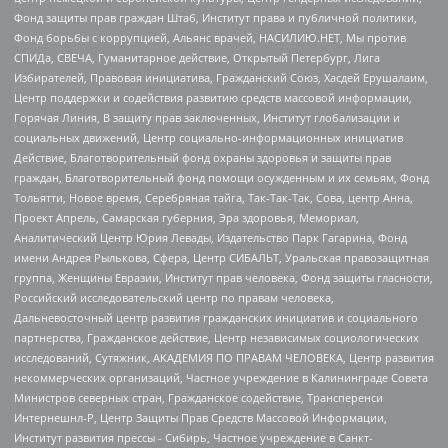
Фонд защиты прав граждан Штаб, Институт права и публичной политики,
Фонд борьбы с коррупцией, Альянс врачей, НАСИЛИЮ.НЕТ, Мы против
СПИДа, СВЕЧА, Гуманитарное действие, Открытый Петербург, Лига
Избирателей, Правовая инициатива, Гражданский Союз, Хасдей Ерушалаим,
Центр поддержки и содействия развитию средств массовой информации,
Горячая Линия, В защиту прав заключенных, Институт глобализации и
социальных движений, Центр социально-информационных инициатив
Действие, Благотворительный фонд охраны здоровья и защиты прав
граждан, Благотворительный фонд помощи осужденным и их семьям, Фонд
Тольятти, Новое время, Серебряная тайга, Так-Так-Так, Сова, центр Анна,
Проект Апрель, Самарская губерния, Эра здоровья, Мемориал,
Аналитический Центр Юрия Левады, Издательство Парк Гагарина, Фонд
имени Андрея Рылькова, Сфера, Центр СИБАЛЬТ, Уральская правозащитная
группа, Женщины Евразии, Институт прав человека, Фонд защиты гласности,
Российский исследовательский центр по правам человека,
Дальневосточный центр развития гражданских инициатив и социального
партнерства, Гражданское действие, Центр независимых социологических
исследований, Сутяжник, АКАДЕМИЯ ПО ПРАВАМ ЧЕЛОВЕКА, Центр развития
некоммерческих организаций, Частное учреждение в Калининграде Совета
Министров северных стран, Гражданское содействие, Трансперенси
Интернешнл-Р, Центр Защиты Прав Средств Массовой Информации,
Институт развития прессы - Сибирь, Частное учреждение в Санкт-