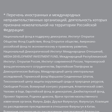
* Перечень иностранных и международных
неправительственных организаций, деятельность которых
признана нежелательной на территории Российской
Федерации:
Национальный фонд в поддержку демократии, Институт Открытое
Общество Фонд Содействия, Фонд Открытое общество, Американо-
российский фонд по экономическому и правовому развитию,
Национальный Демократический Институт Международных Отношений,
MEDIA DEVELOPMENT INVESTMENT FUND, Международный Республиканский
Институт, Открытая Россия, Институт современной России, Черноморский
фонд регионального сотрудничества, Европейская Платформа за
Демократические Выборы, Международный центр электоральных
исследований, Германский фонд Маршалла Соединенных Штатов,
Тихоокеанский центр защиты окружающей среды и природных ресурсов,
Свободная Россия, Всемирный конгресс украинцев, Атлантический совет,
Человек в беде, Европейский фонд за демократию, Джеймстаунский фонд,
Прожект Хармони, Родники дракона, Врачи против насильственного
извлечения органов, Фалунь Дафа, Друзья Фалуньгун, Фалуньгун, Коалиция
по расследованию преследования в отношении Фалуньгун в Китае,
Всемирная организация по расследованию преследований Фалуньгун,