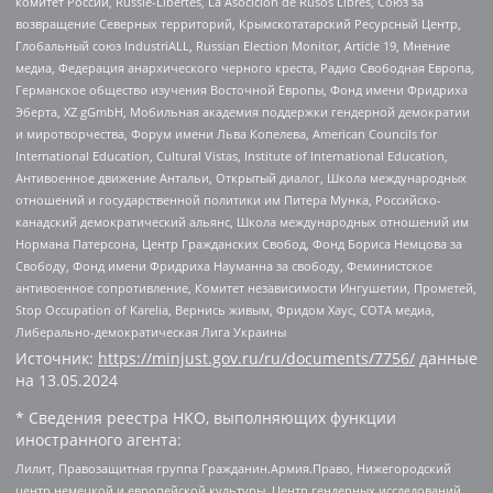
комитет России, Russie-Libertes, La Asocicion de Rusos Libres, Союз за
возвращение Северных территорий, Крымскотатарский Ресурсный Центр,
Глобальный союз IndustriALL, Russian Election Monitor, Article 19, Мнение
медиа, Федерация анархического черного креста, Радио Свободная Европа,
Германское общество изучения Восточной Европы, Фонд имени Фридриха
Эберта, XZ gGmbH, Мобильная академия поддержки гендерной демократии
и миротворчества, Форум имени Льва Копелева, American Councils for
International Education, Cultural Vistas, Institute of International Education,
Антивоенное движение Антальи, Открытый диалог, Школа международных
отношений и государственной политики им Питера Мунка, Российско-
канадский демократический альянс, Школа международных отношений им
Нормана Патерсона, Центр Гражданских Свобод, Фонд Бориса Немцова за
Свободу, Фонд имени Фридриха Науманна за свободу, Феминистское
антивоенное сопротивление, Комитет независимости Ингушетии, Прометей,
Stop Occupation of Karelia, Вернись живым, Фридом Хаус, СОТА медиа,
Либерально-демократическая Лига Украины
Источник:
https://minjust.gov.ru/ru/documents/7756/
данные
на
13.05.2024
* Сведения реестра НКО, выполняющих функции
иностранного агента:
Лилит, Правозащитная группа Гражданин.Армия.Право, Нижегородский
центр немецкой и европейской культуры, Центр гендерных исследований,