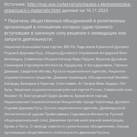
Источник:
http://nac.gov.ru/terroristicheskie-i-ekstremistskie-
organizacii-i-materialy.html
данные на
16.11.2023
* Перечень общественных объединений и религиозных
организаций в отношении которых судом принято
вступившее в законную силу решение о ликвидации или
запрете деятельности:
Национал-большевистская партия, ВЕК РА, Рада земли Кубанской Духовно
Родовой Державы Русь, Община Духовного Управления Асгардской Веси
Беловодья, Славянская Община Капища Веды Перуна, Мужская Духовная
Семинария Староверов-Инглингов, Нурджулар, К Богодержавию, Таблиги
Джамаат, Свидетели Иеговы, Русское национальное единство, Национал-
социалистическое общество, Джамаат мувахидов, Объединенный Вилайат
Кабарды, Балкарии и Карачая, Союз славян, Ат-Такфир Валь-Хиджра, Пит
Буль, Национал-социалистическая рабочая партия России, Славянский союз,
Формат-18, Благородный Орден Дьявола, Армия воли народа,
Национальная Социалистическая Инициатива города Череповца, Духовно-
Родовая Держава Русь, Русское национальное единство, Древнерусской
Инглистической церкви Православных Староверов-Инглингов, Русский
общенациональный союз, Движение против нелегальной иммиграции,
Кровь и Честь, О свободе совести и о религиозных объединениях, Омская
организация общественного политического движения Русское