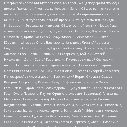
Петербурге Совета Министров Северных Стран, Фонд поддержки свободы
прессы, Гражданский контроль, Человек и Закон, Общественная комиссия
по сохранению наследия академика Сахарова, Информационное агентство
МЕМО. РУ, Институт региональной прессы, Институт Развития Свободы
Информации, Экозащита!-Женсовет, Общественный вердикт, Евразийская
антимонопольная ассоциация, Бедушев Петр Петрович, Дзугкоева Регина
Николаевна, Кривенко Сергей Владимирович, Милославский Павел
Юрьевич, Шнырова Ольга Вадимовна, Чанышева Лилия Айратовна,
Сидорович Ольга Борисовна, Туровский Александр Алексеевич, Васильева
Анастасия Евгеньевна, Ривина Анна Валерьевна, Бойко Анатолий
Николаевич, Дугин Сергей Георгиевич, Пивоваров Андрей Сергеевич,
Аверин Виталий Евгеньевич, Барахоев Магомед Бекханович, Шарипков
Олег Викторович, Мошель Ирина Ароновна, Шведов Григорий Сергеевич,
Пономарев Лев Александрович, Каргалицкий Борис Юльевич, Созаев
Валерий Валерьевич, Исламов Тимур Рифгатович, Романова Ольга
Евгеньевна, Щаров Сергей Алексадрович, Цирульников Борис Альбертович,
Гасан Ольга Павловна, Паутов Юрий Анатольевич, Верховский Александр
Маркович, Пислакова-Паркер Марина Петровна, Кочеткова Татьяна
Владимировна, Чуркина Наталья Валерьевна, Акимова Татьяна Николаевна,
Золотарева Екатерина Александровна, Рачинский Ян Збигневич, Жемкова
Елена Борисовна, Гудков Лев Дмитриевич, Илларионова Юлия Юрьевна,
Саранг Анна Васильевна, Захарова Светлана Сергеевна, Аверин Владимир