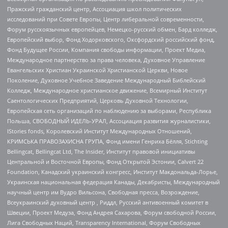
Пражский гражданский центр, Ассоциация школ политических
исследований при Совете Европы, Центр либеральной современности,
Форум русскоязычных европейцев, Немецко-русский обмен, Бард колледж,
Европейский выбор, Фонд Ходорковского, Оксфордский российский фонд,
Фонд Будущее России, Компания свободы информации, Проект Медиа,
Международное партнерство за права человека, Духовное Управление
Евангельских Христиан Украинской Христианской Церкви, Новое
Поколение, Духовное Учебное Заведение Международный Библейский
Колледж, Международное христианское движение, Всемирный Институт
Саентологических Предприятий, Церковь Духовной Технологии,
Европейская сеть организаций по наблюдению за выборами, Республика
Польша, СВОБОДНЫЙ ИДЕЛЬ-УРАЛ, Ассоциация развития журналистики,
IStories fonds, Королевский Институт Международных Отношений,
КРИМСЬКА ПРАВОЗАХИСНА ГРУПА, Фонд имени Генриха Бёлля, Stichting
Bellingcat, Bellingcat Ltd, The Insider, Институт правовой инициативы
Центральной и Восточной Европы, Фонд Открытой Эстонии, Calvert 22
Foundation, Канадский украинский конгресс, Институт Макдональда-Лорье,
Украинская национальная федерация Канады, Декабристы, Международный
научный центр им Вудро Вильсона, Свободная пресса, Возрождение,
Всеукраинский духовный центр , Риддл, Русский антивоенный комитет в
Швеции, Проект Медуза, Фонд Андрея Сахарова, Форум свободной России,
Лига Свободных Наций, Transparеncy International, Форум Свободных