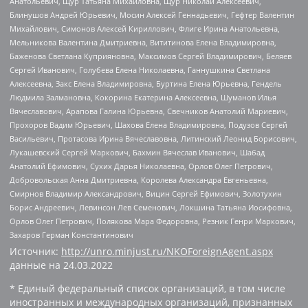
Анатольевич, Щур Татьяна Михайловна, Щур Николай Алексеевич,
Блинушов Андрей Юрьевич, Мосин Алексей Геннадьевич, Гефтер Валентин
Михайлович, Симонов Алексей Кириллович, Флиге Ирина Анатольевна,
Мельникова Валентина Дмитриевна, Вититинова Елена Владимировна,
Баженова Светлана Куприяновна, Максимов Сергей Владимирович, Беляев
Сергей Иванович, Голубева Елена Николаевна, Ганнушкина Светлана
Алексеевна, Закс Елена Владимировна, Буртина Елена Юрьевна, Гендель
Людмила Залмановна, Кокорина Екатерина Алексеевна, Шуманов Илья
Вячеславович, Арапова Галина Юрьевна, Свечников Анатолий Мариевич,
Прохоров Вадим Юрьевич, Шахова Елена Владимировна, Подузов Сергей
Васильевич, Протасова Ирина Вячеславовна, Литинский Леонид Борисович,
Лукашевский Сергей Маркович, Бахмин Вячеслав Иванович, Шабад
Анатолий Ефимович, Сухих Дарья Николаевна, Орлов Олег Петрович,
Добровольская Анна Дмитриевна, Королева Александра Евгеньевна,
Смирнов Владимир Александрович, Вицин Сергей Ефимович, Золотухин
Борис Андреевич, Левинсон Лев Семенович, Локшина Татьяна Иосифовна,
Орлов Олег Петрович, Полякова Мара Федоровна, Резник Генри Маркович,
Захаров Герман Константинович
Источник:
http://unro.minjust.ru/NKOForeignAgent.aspx
данные на
24.03.2022
* Единый федеральный список организаций, в том числе
иностранных и международных организаций, признанных