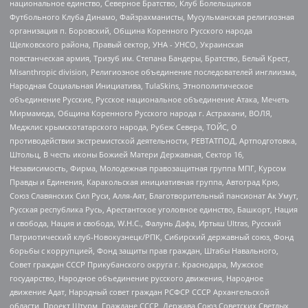
национальное единство, Северное Братство, Клуб Болельщиков
Футбольного Клуба Динамо, Файзрахманисты, Мусульманская религиозная
организация п. Боровский, Община Коренного Русского народа
Щелковского района, Правый сектор, УНА - УНСО, Украинская
повстанческая армия, Тризуб им. Степана Бандеры, Братство, Белый Крест,
Misanthropic division, Религиозное объединение последователей инглиизма,
Народная Социальная Инициатива, TulaSkins, Этнополитическое
объединение Русские, Русское национальное объединение Атака, Мечеть
Мирмамеда, Община Коренного Русского народа г. Астрахани, ВОЛЯ,
Меджлис крымскотатарского народа, Рубеж Севера, ТОЙС, О
противодействии экстремистской деятельности, РЕВТАТПОД, Артподготовка,
Штольц, В честь иконы Божией Матери Державная, Сектор 16,
Независимость, Фирма, Молодежная правозащитная группа МПГ, Курсом
Правды и Единения, Каракольская инициативная группа, Автоград Крю,
Союз Славянских Сил Руси, Алля-Аят, Благотворительный пансионат Ак Умут,
Русская республика Русь, Арестантское уголовное единство, Башкорт, Нация
и свобода, Нация и свобода, W.H.С., Фалунь Дафа, Иртыш Ultras, Русский
Патриотический клуб-Новокузнецк/РПК, Сибирский державный союз, Фонд
борьбы с коррупцией, Фонд защиты прав граждан, Штабы Навального,
Совет граждан СССР Прикубанского округа г. Краснодара, Мужское
государство, Народное объединение русского движения, Народное
движение Адат, Народный совет граждан РСФСР СССР Архангельской
области, Проект Штурм, Граждане СССР, Держава Союз Советских Светлых