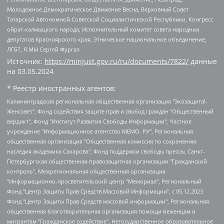
Молодежное Демократическое Движение Весна, Верховный Совет
Татарской Автономной Советской Социалистической Республики, Конгресс
ойрат-калмыцкого народа, Исполнительный комитет совета народных
депутатов Красноярского края, Этническое национальное объединение,
ЛГБТ, Я.МЫ Сергей Фургал
Источник:
https://minjust.gov.ru/ru/documents/7822/
данные
на
03.05.2024
* Реестр иностранных агентов:
Калининградская региональная общественная организация "Экозащита!-Женсовет", Фонд содействия защите прав и свобод граждан "Общественный вердикт", Фонд "Институт Развития Свободы Информации", Частное учреждение "Информационное агентство МЕМО. РУ", Региональная общественная организация "Общественная комиссия по сохранению наследия академика Сахарова", Фонд поддержки свободы прессы, Санкт-Петербургская общественная правозащитная организация "Гражданский контроль", Межрегиональная общественная организация "Информационно-просветительский центр "Мемориал", Региональный Фонд "Центр Защиты Прав Средств Массовой Информации", с 05.12.2023 Фонд "Центр Защиты Прав Средств массовой информации", Региональная общественная благотворительная организация помощи беженцам и мигрантам "Гражданское содействие", Негосударственное образовательное учреждение дополнительного профессионального образования (повышение квалификации) специалистов "АКАДЕМИЯ ПО ПРАВАМ ЧЕЛОВЕКА", Свердловская региональная общественная организация "Сутяжник", Автономная некоммерческая организация "Центр независимых социологических исследований", Союз общественных объединений "Российский исследовательский центр по правам человека", Региональное общественное учреждение научно-информационный центр "МЕМОРИАЛ", Некоммерческая организация "Фонд защиты гласности", Автономная некоммерческая организация "Институт прав человека", Городская общественная организация "Екатеринбургское общество "МЕМОРИАЛ", Городская общественная организация "Рязанское историко-просветительское и правозащитное общество "Мемориал" (Рязанский Мемориал), Челябинский региональный орган общественной самодеятельности – женское общественное объединение "Женщины Евразии", Челябинский региональный орган общественной самодеятельности "Уральская правозащитная группа", Фонд содействия защите здоровья и социальной справедливости имени Андрея Рылькова, Автономная Некоммерческая Организация "Аналитический Центр Юрия Левады", Автономная некоммерческая организация социальной поддержки населения "Проект Апрель", Региональная общественная организация помощи женщинам и детям, находящимся в кризисной ситуации "Информационно-методический центр "Анна", Фонд содействия развитию массовых коммуникаций и правовому просвещению "Так-так-Так", Фонд содействия устойчивому развитию "Серебряная тайга", Свердловский региональный общественный фонд социальных проектов "Новое время", "Idel.Реалии", Кавказ.Реалии, Крым.Реалии, Телеканал Настоящее Время, Татаро-башкирская служба Радио Свобода (Azatliq Radiosi), Радио Свободная Европа/Радио Свобода (PCE/PC), "Сибирь.Реалии", "Фактограф", Благотворительный фонд помощи осужденным и их семьям, Автономная некоммерческая организация "Институт глобализации и социальных движений", Фонд "В защиту прав заключенных", Частное учреждение "Центр поддержки и содействия развитию средств массовой информации", Пензенский региональный общественный благотворительный фонд "Гражданский союз", "Север.Реалии", Некоммерческая организация Фонд "Правовая инициатива", Общество с ограниченной ответственностью "Радио Свободная Европа/Радио Свобода", Чешское информационное агентство "MEDIUM-ORIENT", Красноярская региональная общественная организация "Мы против СПИДа", Камалягин Денис Николаевич, Маркелов Сергей Евгеньевич, Пономарев Лев Александрович, Савицкая Людмила Алексеевна, Автономная некоммерческая организация "Центр по работе с проблемой насилия "НАСИЛИЮ.НЕТ", Межрегиональный профессиональный союз работников здравоохранения "Альянс врачей", Юридическое лицо, зарегистрированное в Латвийской Республике, SIA "Medusa Project" (регистрационный номер 40103797863, дата регистрации 10.06.2014), Некоммерческая организация "Фонд по борьбе с коррупцией", Автономная некоммерческая организация "Институт права и публичной политики", Баданин Роман Сергеевич, Гликин Максим Александрович, Железнова Мария Михайловна, Лукьянова Юлия Сергеевна, Маетная Елизавета Витальевна, Маняхин Петр Борисович, Чуракова Ольга Владимировна, Ярош Юлия Петровна, Юридическое лицо "The Insider SIA", зарегистрированное в Риге, Латвийская Республика (дата регистрации 26.06.2015), являющееся администратором доменного имени интернет-издания "The Insider SIA", https://theins.ru, Постернак Алексей Евгеньевич, Рубин Михаил Аркадьевич, Анин Роман Александрович, Юридическое лицо Istories fonds, зарегистрированное в Латвийской Республике (регистрационный номер 50008295751, дата регистрации 24.02.2020), Великовский Дмитрий Александрович, Долинина Ирина Николаевна, Мароховская Алеся Алексеевна, Шлейнов Роман Юрьевич, Шмагун Олеся Валентиновна, Общество с ограниченной ответственностью "Альтаир 2021", Общество с ограниченной ответственностью "Вега 2021", Общество с ограниченной ответственностью "Главный редактор 2021", Общество с ограниченной ответственностью "Ромашки монолит", Важенков Артем Валерьевич, Ивановская областная общественная организация "Центр гендерных исследований", Гурман Юрий Альбертович, Медиапроект "ОВД-Инфо", Егоров Владимир Владимирович, Жилинский Владимир Александрович, Общество с ограниченной ответственностью "ЗП", Иванова София Юрьевна, Карезина Инна Павловна, Кильтау Екатерина Викторовна, Петров Алексей Викторович, Пискунов Сергей Евгеньевич, Смирнов Сергей Сергеевич, Тихонов Михаил Сергеевич, Общество с ограниченной ответственностью "ЖУРНАЛИСТ-ИНОСТРАННЫЙ АГЕНТ", Арапова Галина Юрьевна, Вольтская Татьяна Анатольевна, Американская компания "Mason G.E.S. Anonymous Foundation" (США), являющаяся владельцем интернет-издания https://mnews.world/, Компания "Stichting Bellingcat", зарегистрированная в Нидерландах (дата регистрации 11.07.2018), Захаров Андрей Вячеславович, Клепиковская Екатерина Дмитриевна, Общество с ограниченной ответственностью "МЕМО", Перл Роман Александрович, Симонов Евгений Алексеевич, Соловьева Елена Анатольевна, Сотников Даниил Владимирович, Сурначева Елизавета Дмитриевна, Автономная некоммерческая организация по защите прав человека и информированию населения "Якутия – Наше Мнение", Общество с ограниченной ответственностью "Москоу диджитал медиа", с 26.01.2023 Общество с ограниченной ответственностью "Чайка Белые сады", Ветошкина Валерия Валерьевна, Заговора Максим Александрович, Межрегиональное общественное движение "Российская ЛГБТ - сеть", Оленичев Максим Владимирович, Павлов Иван Юрьевич, Скворцова Елена Сергеевна, Общество с ограниченной ответственностью "Как бы инагент", Кочетков Игорь Викторович, Общество с ограниченной ответственностью "Честные выборы", Еланчик Олег Александрович, Общество с ограниченной ответственностью "Нобелевский призыв", Гималова Регина Эмилевна, Григорьев Андрей Валерьевич, Григорьева Алина Александровна, Ассоциация по содействию защите прав призывников, альтернативнослужащих и военнослужащих "Правозащитная группа "Гражданин.Армия.Право", Хисамова Регина Фаритовна, Автономная некоммерческая организация по реализации социально-правовых программ "Лилит", Дальневосточное общественное движение "Маяк", Санкт-Петербургская ЛГБТ-инициативная группа "Выход", Инициативная группа ЛГБТ+ "Реверс", Алексеев Андрей Викторович, Бекбулатова Таисия Львовна, Беляев Иван Михайлович, Владыкина Елена Сергеевна, Гельман Марат Александрович, Никульшина Вероника Юрьевна, Толоконникова Надежда Андреевна, Шендерович Виктор Анатольевич, Общество с ограниченной ответственностью "Данное сообщение", Общество с ограниченной ответственностью Издательский дом "Новая глава", Айнбиндер Александра Александровна, Московский комьюнити-центр для ЛГБТ+инициатив, Благотворительный фонд развития филантропии, Deutsche Welle (Германия, Kurt-Schumacher-Strasse 3, 53113 Bonn), Борзунова Мария Михайловна, Воробьев Виктор Викторович, Голубева Анна Львовна, Константинова Алла Михайловна, Малкова Ирина Владимировна, Мурадов Мурад Абдулгалимович, Осетинская Елизавета Николаевна, Понасенков Евгений Николаевич, Ганапольский Матвей Юрьевич, Киселев Евгений Алексеевич, Борухович Ирина Григорьевна, Дремин Иван Тимофеевич, Дубровский Дмитрий Викторович, Красноярская региональная общественная организация поддержки и развития альтернативных образовательных технологий и межкультурных коммуникаций "ИНТЕРРА", Маяковская Екатерина Алексеевна, Фейгин Марк Захарович, Филимонов Андрей Викторович, Дзугкоева Регина Николаевна, Доброхотов Роман Александрович, Дудь Юрий Александрович, Елкин Сергей Владимирович, Кругликов Кирилл Игоревич, Сабунаева Мария Леонидовна, Семенов Алексей Владимирович, Шаинян Карен Багратович, Шульман Екатерина Михайловна, Асафьев Артур Валерьевич, Вахштайн Виктор Семенович, Венедиктов Алексей Алексеевич, Лушникова Екатерина Евгеньевна, Волков Леонид Михайлович, Невзоров Александр Глебович, Пархоменко Сергей Борисович, Сироткин Ярослав Николаевич, Кара-Мурза Владимир Владимирович, Баранова Наталья Владимировна, Гозман Леонид Яковлевич, Кагарлицкий Борис Юльевич, Климарев Михаил Валерьевич, Милов Владимир Станиславович, Автономная некоммерческая организация Краснодарский центр современного искусства "Типография", Моргенштерн Алишер Тагирович, Соболь Любовь Эдуардовна, Общество с ограниченной ответственностью "ЛИЗА НОРМ", Каспаров Гарри Кимович, Ходорковский Михаил Борисович, Общество с ограниченной ответственностью "Апрельские тезисы", Данилович Ирина Брониславовна, Кашин Олег Владимирович, Петров Николай Владимирович, Пивоваров Алексей Владимирович, Соколов Михаил Владимирович, Цветкова Юлия Владимировна, Чичваркин Евгений Александрович, Комитет против пыток/Команда против пыток, Общество с ограниченной ответственностью "Первый научный", Общество с ограниченной ответственностью "Вертолет и ко", Белоцерковская Вероника Борисовна, Кац Максим Евгеньевич, Лазарева Татьяна Юрьевна, Шаведдинов Руслан Табризович, Яшин Илья Валерьевич, Общество с ограниченной ответственностью "Иноагент ААВ", Алешковский Дмитрий Петрович, Альбац Евгения Марковна, Быков Дмитрий Львович, Галямина Юлия Евгеньевна, Лойко Сергей Леонидович, Мартынов Кирилл Константинович, Медведев Сергей Александрович, Крашенинников Федор Геннадиевич, Гордеева Катерина Вл