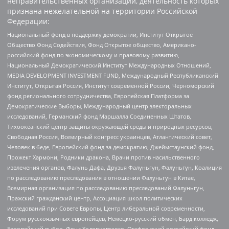
неправительственных организаций, деятельность которых
признана нежелательной на территории Российской
Федерации:
Национальный фонд в поддержку демократии, Институт Открытое
Общество Фонд Содействия, Фонд Открытое общество, Американо-
российский фонд по экономическому и правовому развитию,
Национальный Демократический Институт Международных Отношений,
MEDIA DEVELOPMENT INVESTMENT FUND, Международный Республиканский
Институт, Открытая Россия, Институт современной России, Черноморский
фонд регионального сотрудничества, Европейская Платформа за
Демократические Выборы, Международный центр электоральных
исследований, Германский фонд Маршалла Соединенных Штатов,
Тихоокеанский центр защиты окружающей среды и природных ресурсов,
Свободная Россия, Всемирный конгресс украинцев, Атлантический совет,
Человек в беде, Европейский фонд за демократию, Джеймстаунский фонд,
Прожект Хармони, Родники дракона, Врачи против насильственного
извлечения органов, Фалунь Дафа, Друзья Фалуньгун, Фалуньгун, Коалиция
по расследованию преследования в отношении Фалуньгун в Китае,
Всемирная организация по расследованию преследований Фалуньгун,
Пражский гражданский центр, Ассоциация школ политических
исследований при Совете Европы, Центр либеральной современности,
Форум русскоязычных европейцев, Немецко-русский обмен, Бард колледж,
Европейский выбор, Фонд Ходорковского, Оксфордский российский фонд,