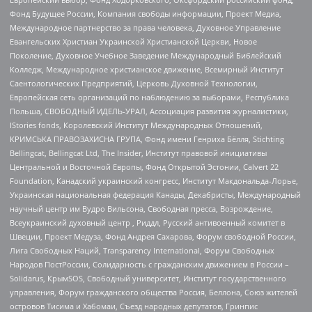
Фонд Будущее России, Компания свободы информации, Проект Медиа,
Международное партнерство за права человека, Духовное Управление
Евангельских Христиан Украинской Христианской Церкви, Новое
Поколение, Духовное Учебное Заведение Международный Библейский
Колледж, Международное христианское движение, Всемирный Институт
Саентологических Предприятий, Церковь Духовной Технологии,
Европейская сеть организаций по наблюдению за выборами, Республика
Польша, СВОБОДНЫЙ ИДЕЛЬ-УРАЛ, Ассоциация развития журналистики,
IStories fonds, Королевский Институт Международных Отношений,
КРИМСЬКА ПРАВОЗАХИСНА ГРУПА, Фонд имени Генриха Бёлля, Stichting
Bellingcat, Bellingcat Ltd, The Insider, Институт правовой инициативы
Центральной и Восточной Европы, Фонд Открытой Эстонии, Calvert 22
Foundation, Канадский украинский конгресс, Институт Макдональда-Лорье,
Украинская национальная федерация Канады, Декабристы, Международный
научный центр им Вудро Вильсона, Свободная пресса, Возрождение,
Всеукраинский духовный центр , Риддл, Русский антивоенный комитет в
Швеции, Проект Медуза, Фонд Андрея Сахарова, Форум свободной России,
Лига Свободных Наций, Transparеncy International, Форум Свободных
Народов ПостРоссии, Солидарность с гражданским движением в России –
Solidarus, КрымSOS, Свободный университет, Институт государственного
управления, Форум гражданского общества Россия, Беллона, Союз жителей
островов Тисима и Хабомаи, Съезд народных депутатов, Гринпис