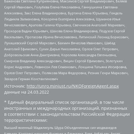
Баженова Светлана Куприяновна, Максимов Сергей Владимирович, Беляев
Сергей Иванович, Голубева Елена Николаевна, Ганнушкина Светлана
Алексеевна, Закс Елена Владимировна, Буртина Елена Юрьевна, Гендель
Людмила Залмановна, Кокорина Екатерина Алексеевна, Шуманов Илья
Вячеславович, Арапова Галина Юрьевна, Свечников Анатолий Мариевич,
Прохоров Вадим Юрьевич, Шахова Елена Владимировна, Подузов Сергей
Васильевич, Протасова Ирина Вячеславовна, Литинский Леонид Борисович,
Лукашевский Сергей Маркович, Бахмин Вячеслав Иванович, Шабад
Анатолий Ефимович, Сухих Дарья Николаевна, Орлов Олег Петрович,
Добровольская Анна Дмитриевна, Королева Александра Евгеньевна,
Смирнов Владимир Александрович, Вицин Сергей Ефимович, Золотухин
Борис Андреевич, Левинсон Лев Семенович, Локшина Татьяна Иосифовна,
Орлов Олег Петрович, Полякова Мара Федоровна, Резник Генри Маркович,
Захаров Герман Константинович
Источник:
http://unro.minjust.ru/NKOForeignAgent.aspx
данные на
24.03.2022
* Единый федеральный список организаций, в том числе
иностранных и международных организаций, признанных
в соответствии с законодательством Российской Федерации
террористическими:
Высший военный Маджлисуль Шура Объединенных сил моджахедов
Кавказа, Конгресс народов Ичкерии и Дагестана, База, Асбат аль-Ансар,