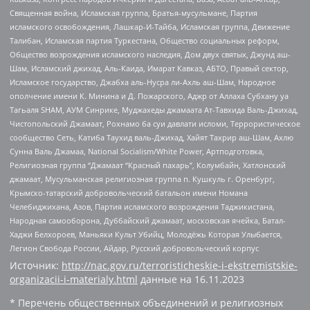
Священная война, Исламская группа, Братья-мусульмане, Партия
исламского освобождения, Лашкар-И-Тайба, Исламская группа, Движение
Талибан, Исламская партия Туркестана, Общество социальных реформ,
Общество возрождения исламского наследия, Дом двух святых, Джунд аш-
Шам, Исламский джихад, Аль-Каида, Имарат Кавказ, АБТО, Правый сектор,
Исламское государство, Джабха аль-Нусра ли-Ахль аш-Шам, Народное
ополчение имени К. Минина и Д. Пожарского, Аджр от Аллаха Субхану уа
Тагьаля SHAM, АУМ Синрике, Муджахеды джамаата Ат-Тавхида Валь-Джихад,
Чистопольский Джамаат, Рохнамо ба суи давлати исломи, Террористическое
сообщество Сеть, Катиба Таухид валь-Джихад, Хайят Тахрир аш-Шам, Ахлю
Сунна Валь Джамаа, National Socialism/White Power, Артподготовка,
Религиозная группа “Джамаат “Красный пахарь”, Колумбайн, Хатлонский
джамаат, Мусульманская религиозная группа п. Кушкуль г. Оренбург,
Крымско-татарский добровольческий батальон имени Номана
Челебиджихана, Азов, Партия исламского возрождения Таджикистана,
Народная самооборона, Дуббайский джамаат, московская ячейка, Батал-
Хаджи Белхороев, Маньяки Культ Убийц, Молодёжь Которая Улыбается,
Легион Свобода России, Айдар, Русский добровольческий корпус
Источник:
http://nac.gov.ru/terroristicheskie-i-ekstremistskie-
organizacii-i-materialy.html
данные на
16.11.2023
* Перечень общественных объединений и религиозных