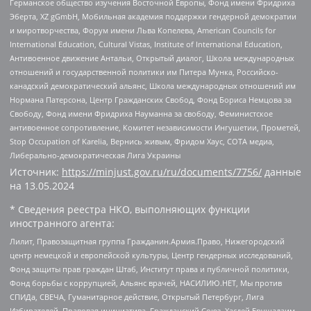
Германское общество изучения Восточной Европы, Фонд имени Фридриха
Эберта, XZ gGmbH, Мобильная академия поддержки гендерной демократии
и миротворчества, Форум имени Льва Копелева, American Councils for
International Education, Cultural Vistas, Institute of International Education,
Антивоенное движение Антальи, Открытый диалог, Школа международных
отношений и государственной политики им Питера Мунка, Российско-
канадский демократический альянс, Школа международных отношений им
Нормана Патерсона, Центр Гражданских Свобод, Фонд Бориса Немцова за
Свободу, Фонд имени Фридриха Науманна за свободу, Феминистское
антивоенное сопротивление, Комитет независимости Ингушетии, Прометей,
Stop Occupation of Karelia, Вернись живым, Фридом Хаус, СОТА медиа,
Либерально-демократическая Лига Украины
Источник:
https://minjust.gov.ru/ru/documents/7756/
данные
на
13.05.2024
* Сведения реестра НКО, выполняющих функции
иностранного агента:
Лилит, Правозащитная группа Гражданин.Армия.Право, Нижегородский
центр немецкой и европейской культуры, Центр гендерных исследований,
Фонд защиты прав граждан Штаб, Институт права и публичной политики,
Фонд борьбы с коррупцией, Альянс врачей, НАСИЛИЮ.НЕТ, Мы против
СПИДа, СВЕЧА, Гуманитарное действие, Открытый Петербург, Лига
Избирателей, Правовая инициатива, Гражданский Союз, Хасдей Ерушалаим,