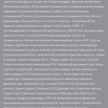
повстанческая армия, Тризуб им. Степана Бандеры, Братство, Белый Крест,
Misanthropic division, Религиозное объединение последователей инглиизма,
Народная Социальная Инициатива, TulaSkins, Этнополитическое
объединение Русские, Русское национальное объединение Атака, Мечеть
Мирмамеда, Община Коренного Русского народа г. Астрахани, ВОЛЯ,
Меджлис крымскотатарского народа, Рубеж Севера, ТОЙС, О
противодействии экстремистской деятельности, РЕВТАТПОД, Артподготовка,
Штольц, В честь иконы Божией Матери Державная, Сектор 16,
Независимость, Фирма, Молодежная правозащитная группа МПГ, Курсом
Правды и Единения, Каракольская инициативная группа, Автоград Крю,
Союз Славянских Сил Руси, Алля-Аят, Благотворительный пансионат Ак Умут,
Русская республика Русь, Арестантское уголовное единство, Башкорт, Нация
и свобода, Нация и свобода, W.H.С., Фалунь Дафа, Иртыш Ultras, Русский
Патриотический клуб-Новокузнецк/РПК, Сибирский державный союз, Фонд
борьбы с коррупцией, Фонд защиты прав граждан, Штабы Навального,
Совет граждан СССР Прикубанского округа г. Краснодара, Мужское
государство, Народное объединение русского движения, Народное
движение Адат, Народный совет граждан РСФСР СССР Архангельской
области, Проект Штурм, Граждане СССР, Держава Союз Советских Светлых
Родов, Совет Советских Социалистических Районов, Meta Platforms Inc,
Facebook, Instagram, WhatsApp, СИЧ-С14, Добровольческое Движение
Организации украинских националистов, Черный Комитет, Татарстанское
Региональное Всетатарское общественное движение, Невоград,