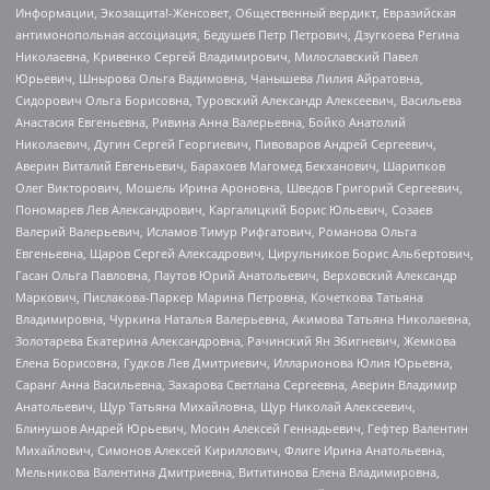
Информации, Экозащита!-Женсовет, Общественный вердикт, Евразийская
антимонопольная ассоциация, Бедушев Петр Петрович, Дзугкоева Регина
Николаевна, Кривенко Сергей Владимирович, Милославский Павел
Юрьевич, Шнырова Ольга Вадимовна, Чанышева Лилия Айратовна,
Сидорович Ольга Борисовна, Туровский Александр Алексеевич, Васильева
Анастасия Евгеньевна, Ривина Анна Валерьевна, Бойко Анатолий
Николаевич, Дугин Сергей Георгиевич, Пивоваров Андрей Сергеевич,
Аверин Виталий Евгеньевич, Барахоев Магомед Бекханович, Шарипков
Олег Викторович, Мошель Ирина Ароновна, Шведов Григорий Сергеевич,
Пономарев Лев Александрович, Каргалицкий Борис Юльевич, Созаев
Валерий Валерьевич, Исламов Тимур Рифгатович, Романова Ольга
Евгеньевна, Щаров Сергей Алексадрович, Цирульников Борис Альбертович,
Гасан Ольга Павловна, Паутов Юрий Анатольевич, Верховский Александр
Маркович, Пислакова-Паркер Марина Петровна, Кочеткова Татьяна
Владимировна, Чуркина Наталья Валерьевна, Акимова Татьяна Николаевна,
Золотарева Екатерина Александровна, Рачинский Ян Збигневич, Жемкова
Елена Борисовна, Гудков Лев Дмитриевич, Илларионова Юлия Юрьевна,
Саранг Анна Васильевна, Захарова Светлана Сергеевна, Аверин Владимир
Анатольевич, Щур Татьяна Михайловна, Щур Николай Алексеевич,
Блинушов Андрей Юрьевич, Мосин Алексей Геннадьевич, Гефтер Валентин
Михайлович, Симонов Алексей Кириллович, Флиге Ирина Анатольевна,
Мельникова Валентина Дмитриевна, Вититинова Елена Владимировна,