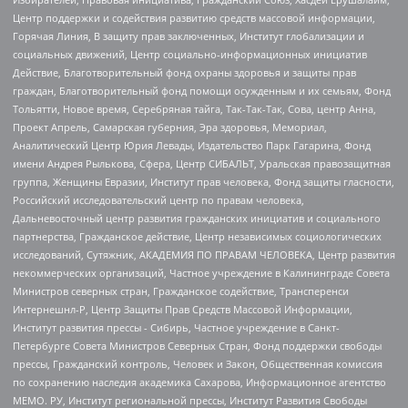
Центр поддержки и содействия развитию средств массовой информации,
Горячая Линия, В защиту прав заключенных, Институт глобализации и
социальных движений, Центр социально-информационных инициатив
Действие, Благотворительный фонд охраны здоровья и защиты прав
граждан, Благотворительный фонд помощи осужденным и их семьям, Фонд
Тольятти, Новое время, Серебряная тайга, Так-Так-Так, Сова, центр Анна,
Проект Апрель, Самарская губерния, Эра здоровья, Мемориал,
Аналитический Центр Юрия Левады, Издательство Парк Гагарина, Фонд
имени Андрея Рылькова, Сфера, Центр СИБАЛЬТ, Уральская правозащитная
группа, Женщины Евразии, Институт прав человека, Фонд защиты гласности,
Российский исследовательский центр по правам человека,
Дальневосточный центр развития гражданских инициатив и социального
партнерства, Гражданское действие, Центр независимых социологических
исследований, Сутяжник, АКАДЕМИЯ ПО ПРАВАМ ЧЕЛОВЕКА, Центр развития
некоммерческих организаций, Частное учреждение в Калининграде Совета
Министров северных стран, Гражданское содействие, Трансперенси
Интернешнл-Р, Центр Защиты Прав Средств Массовой Информации,
Институт развития прессы - Сибирь, Частное учреждение в Санкт-
Петербурге Совета Министров Северных Стран, Фонд поддержки свободы
прессы, Гражданский контроль, Человек и Закон, Общественная комиссия
по сохранению наследия академика Сахарова, Информационное агентство
МЕМО. РУ, Институт региональной прессы, Институт Развития Свободы