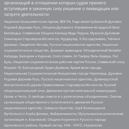
организаций в отношении которых судом принято
вступившее в законную силу решение о ликвидации или
запрете деятельности:
Национал-большевистская партия, ВЕК РА, Рада земли Кубанской Духовно
Родовой Державы Русь, Община Духовного Управления Асгардской Веси
Беловодья, Славянская Община Капища Веды Перуна, Мужская Духовная
Семинария Староверов-Инглингов, Нурджулар, К Богодержавию, Таблиги
Джамаат, Свидетели Иеговы, Русское национальное единство, Национал-
социалистическое общество, Джамаат мувахидов, Объединенный Вилайат
Кабарды, Балкарии и Карачая, Союз славян, Ат-Такфир Валь-Хиджра, Пит
Буль, Национал-социалистическая рабочая партия России, Славянский союз,
Формат-18, Благородный Орден Дьявола, Армия воли народа,
Национальная Социалистическая Инициатива города Череповца, Духовно-
Родовая Держава Русь, Русское национальное единство, Древнерусской
Инглистической церкви Православных Староверов-Инглингов, Русский
общенациональный союз, Движение против нелегальной иммиграции,
Кровь и Честь, О свободе совести и о религиозных объединениях, Омская
организация общественного политического движения Русское
национальное единство, Северное Братство, Клуб Болельщиков
Футбольного Клуба Динамо, Файзрахманисты, Мусульманская религиозная
организация п. Боровский, Община Коренного Русского народа
Щелковского района, Правый сектор, УНА - УНСО, Украинская