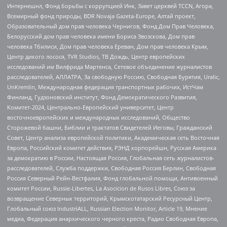
Интернешнл, Фонд борьбы с коррупцией Инк, Завет церквей TCCN, Агора,
Всемирный фонд природы, BDR Novaja Gazeta-Europe, Алтай проект,
Образовательный дом прав человека Чернигов, Фонд Дом Прав Человека,
Белорусский дом прав человека имени Бориса Звозскова, Дом прав
человека Тбилиси, Дом прав человека Ереван, Дом прав человека Крым,
Центр дикого лосося, TVR Studios, ТВ Дождь, Центр европейских
исследований им Вилфрида Мартенса, Сетевое объединение журналистов
расследователей, АЛЛАТРА, За свободную Россию, Свободная Бурятия, Uralic,
UnKremlin, Международная федерация транспортных рабочих, ИстЧам
Финланд, Гудзоновский институт, Фонд Демократического Развития,
Комитет-2024, Центрально-Европейский университет, Центр
восточноевропейских и международных исследований, Общество
Сторожевой башни, Библии и трактатов Свидетелей Иеговы, Гражданский
Совет, Центр анализа европейской политики, Академическая сеть Восточная
Европа, Российский комитет действия, РЭНД корпорейшн, Русская Америка
за демократию в России, Настоящая Россия, Глобальная сеть журналистов-
расследователей, Служба поддержки, Свободная Россия Берлин, Свободная
Россия Северный Рейн-Вестфалия, Фонд глобальной помощи, Антивоенный
комитет России, Russie-Libertes, La Asocicion de Rusos Libres, Союз за
возвращение Северных территорий, Крымскотатарский Ресурсный Центр,
Глобальный союз IndustriALL, Russian Election Monitor, Article 19, Мнение
медиа, Федерация анархического черного креста, Радио Свободная Европа,