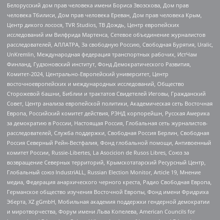
Белорусский дом прав человека имени Бориса Звозскова, Дом прав
человека Тбилиси, Дом прав человека Ереван, Дом прав человека Крым,
Центр дикого лосося, TVR Studios, ТВ Дождь, Центр европейских
исследований им Вилфрида Мартенса, Сетевое объединение журналистов
расследователей, АЛЛАТРА, За свободную Россию, Свободная Бурятия, Uralic,
UnKremlin, Международная федерация транспортных рабочих, ИстЧам
Финланд, Гудзоновский институт, Фонд Демократического Развития,
Комитет-2024, Центрально-Европейский университет, Центр
восточноевропейских и международных исследований, Общество
Сторожевой башни, Библии и трактатов Свидетелей Иеговы, Гражданский
Совет, Центр анализа европейской политики, Академическая сеть Восточная
Европа, Российский комитет действия, РЭНД корпорейшн, Русская Америка
за демократию в России, Настоящая Россия, Глобальная сеть журналистов-
расследователей, Служба поддержки, Свободная Россия Берлин, Свободная
Россия Северный Рейн-Вестфалия, Фонд глобальной помощи, Антивоенный
комитет России, Russie-Libertes, La Asocicion de Rusos Libres, Союз за
возвращение Северных территорий, Крымскотатарский Ресурсный Центр,
Глобальный союз IndustriALL, Russian Election Monitor, Article 19, Мнение
медиа, Федерация анархического черного креста, Радио Свободная Европа,
Германское общество изучения Восточной Европы, Фонд имени Фридриха
Эберта, XZ gGmbH, Мобильная академия поддержки гендерной демократии
и миротворчества, Форум имени Льва Копелева, American Councils for