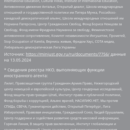
International Education, Cultural Vistas, Institute of International Education,
Антивоенное движение Антальи, Открытый диалог, Школа международных
отношений и государственной политики им Питера Мунка, Российско-
канадский демократический альянс, Школа международных отношений им
Нормана Патерсона, Центр Гражданских Свобод, Фонд Бориса Немцова за
Свободу, Фонд имени Фридриха Науманна за свободу, Феминистское
антивоенное сопротивление, Комитет независимости Ингушетии, Прометей,
Stop Occupation of Karelia, Вернись живым, Фридом Хаус, СОТА медиа,
Либерально-демократическая Лига Украины
Источник:
https://minjust.gov.ru/ru/documents/7756/
данные
на
13.05.2024
* Сведения реестра НКО, выполняющих функции
иностранного агента:
Лилит, Правозащитная группа Гражданин.Армия.Право, Нижегородский
центр немецкой и европейской культуры, Центр гендерных исследований,
Фонд защиты прав граждан Штаб, Институт права и публичной политики,
Фонд борьбы с коррупцией, Альянс врачей, НАСИЛИЮ.НЕТ, Мы против
СПИДа, СВЕЧА, Гуманитарное действие, Открытый Петербург, Лига
Избирателей, Правовая инициатива, Гражданский Союз, Хасдей Ерушалаим,
Центр поддержки и содействия развитию средств массовой информации,
Горячая Линия, В защиту прав заключенных, Институт глобализации и
социальных движений, Центр социально-информационных инициатив