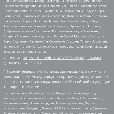
Людмила Залмановна, Кокорина Екатерина Алексеевна, Шуманов Илья
Вячеславович, Арапова Галина Юрьевна, Свечников Анатолий Мариевич,
Прохоров Вадим Юрьевич, Шахова Елена Владимировна, Подузов Сергей
Васильевич, Протасова Ирина Вячеславовна, Литинский Леонид Борисович,
Лукашевский Сергей Маркович, Бахмин Вячеслав Иванович, Шабад
Анатолий Ефимович, Сухих Дарья Николаевна, Орлов Олег Петрович,
Добровольская Анна Дмитриевна, Королева Александра Евгеньевна,
Смирнов Владимир Александрович, Вицин Сергей Ефимович, Золотухин
Борис Андреевич, Левинсон Лев Семенович, Локшина Татьяна Иосифовна,
Орлов Олег Петрович, Полякова Мара Федоровна, Резник Генри Маркович,
Захаров Герман Константинович
Источник:
http://unro.minjust.ru/NKOForeignAgent.aspx
данные на
24.03.2022
* Единый федеральный список организаций, в том числе
иностранных и международных организаций, признанных
в соответствии с законодательством Российской Федерации
террористическими:
Высший военный Маджлисуль Шура Объединенных сил моджахедов
Кавказа, Конгресс народов Ичкерии и Дагестана, База, Асбат аль-Ансар,
Священная война, Исламская группа, Братья-мусульмане, Партия
исламского освобождения, Лашкар-И-Тайба, Исламская группа, Движение
Талибан, Исламская партия Туркестана, Общество социальных реформ,