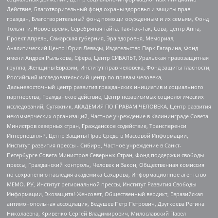
Действие, Благотворительный фонд охраны здоровья и защиты прав
граждан, Благотворительный фонд помощи осужденным и их семьям, Фонд
Тольятти, Новое время, Серебряная тайга, Так-Так-Так, Сова, центр Анна,
Проект Апрель, Самарская губерния, Эра здоровья, Мемориал,
Аналитический Центр Юрия Левады, Издательство Парк Гагарина, Фонд
имени Андрея Рылькова, Сфера, Центр СИБАЛЬТ, Уральская правозащитная
группа, Женщины Евразии, Институт прав человека, Фонд защиты гласности,
Российский исследовательский центр по правам человека,
Дальневосточный центр развития гражданских инициатив и социального
партнерства, Гражданское действие, Центр независимых социологических
исследований, Сутяжник, АКАДЕМИЯ ПО ПРАВАМ ЧЕЛОВЕКА, Центр развития
некоммерческих организаций, Частное учреждение в Калининграде Совета
Министров северных стран, Гражданское содействие, Трансперенси
Интернешнл-Р, Центр Защиты Прав Средств Массовой Информации,
Институт развития прессы - Сибирь, Частное учреждение в Санкт-
Петербурге Совета Министров Северных Стран, Фонд поддержки свободы
прессы, Гражданский контроль, Человек и Закон, Общественная комиссия
по сохранению наследия академика Сахарова, Информационное агентство
МЕМО. РУ, Институт региональной прессы, Институт Развития Свободы
Информации, Экозащита!-Женсовет, Общественный вердикт, Евразийская
антимонопольная ассоциация, Бедушев Петр Петрович, Дзугкоева Регина
Николаевна, Кривенко Сергей Владимирович, Милославский Павел