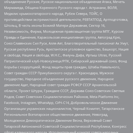
объединение Русские, Русское национальное объединение Атака, Мечеть
Мирмамеда, Община Коренного Русского народа г. Астрахани, ВОЛЯ,
Меджлис крымскотатарского народа, Рубеж Севера, ТОЙС, О
противодействии экстремистской деятельности, РЕВТАТПОД, Артподготовка,
Штольц, В честь иконы Божией Матери Державная, Сектор 16,
Независимость, Фирма, Молодежная правозащитная группа МПГ, Курсом
Правды и Единения, Каракольская инициативная группа, Автоград Крю,
Союз Славянских Сил Руси, Алля-Аят, Благотворительный пансионат Ак Умут,
Русская республика Русь, Арестантское уголовное единство, Башкорт, Нация
и свобода, Нация и свобода, W.H.С., Фалунь Дафа, Иртыш Ultras, Русский
Патриотический клуб-Новокузнецк/РПК, Сибирский державный союз, Фонд
борьбы с коррупцией, Фонд защиты прав граждан, Штабы Навального,
Совет граждан СССР Прикубанского округа г. Краснодара, Мужское
государство, Народное объединение русского движения, Народное
движение Адат, Народный совет граждан РСФСР СССР Архангельской
области, Проект Штурм, Граждане СССР, Держава Союз Советских Светлых
Родов, Совет Советских Социалистических Районов, Meta Platforms Inc,
Facebook, Instagram, WhatsApp, СИЧ-С14, Добровольческое Движение
Организации украинских националистов, Черный Комитет, Татарстанское
Региональное Всетатарское общественное движение, Невоград,
Молодежное Демократическое Движение Весна, Верховный Совет
Татарской Автономной Советской Социалистической Республики, Конгресс
ойрат-калмыцкого народа, Исполнительный комитет совета народных