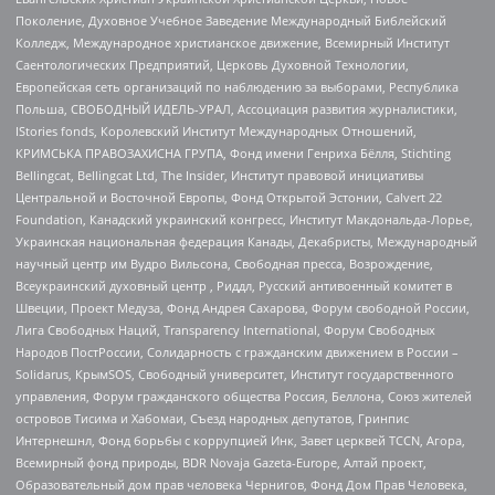
Поколение, Духовное Учебное Заведение Международный Библейский
Колледж, Международное христианское движение, Всемирный Институт
Саентологических Предприятий, Церковь Духовной Технологии,
Европейская сеть организаций по наблюдению за выборами, Республика
Польша, СВОБОДНЫЙ ИДЕЛЬ-УРАЛ, Ассоциация развития журналистики,
IStories fonds, Королевский Институт Международных Отношений,
КРИМСЬКА ПРАВОЗАХИСНА ГРУПА, Фонд имени Генриха Бёлля, Stichting
Bellingcat, Bellingcat Ltd, The Insider, Институт правовой инициативы
Центральной и Восточной Европы, Фонд Открытой Эстонии, Calvert 22
Foundation, Канадский украинский конгресс, Институт Макдональда-Лорье,
Украинская национальная федерация Канады, Декабристы, Международный
научный центр им Вудро Вильсона, Свободная пресса, Возрождение,
Всеукраинский духовный центр , Риддл, Русский антивоенный комитет в
Швеции, Проект Медуза, Фонд Андрея Сахарова, Форум свободной России,
Лига Свободных Наций, Transparеncy International, Форум Свободных
Народов ПостРоссии, Солидарность с гражданским движением в России –
Solidarus, КрымSOS, Свободный университет, Институт государственного
управления, Форум гражданского общества Россия, Беллона, Союз жителей
островов Тисима и Хабомаи, Съезд народных депутатов, Гринпис
Интернешнл, Фонд борьбы с коррупцией Инк, Завет церквей TCCN, Агора,
Всемирный фонд природы, BDR Novaja Gazeta-Europe, Алтай проект,
Образовательный дом прав человека Чернигов, Фонд Дом Прав Человека,