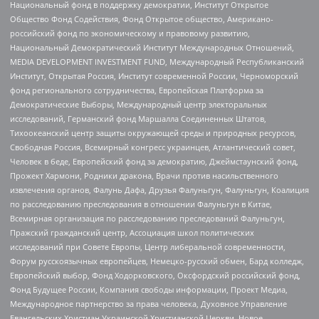
Национальный фонд в поддержку демократии, Институт Открытое
Общество Фонд Содействия, Фонд Открытое общество, Американо-
российский фонд по экономическому и правовому развитию,
Национальный Демократический Институт Международных Отношений,
MEDIA DEVELOPMENT INVESTMENT FUND, Международный Республиканский
Институт, Открытая Россия, Институт современной России, Черноморский
фонд регионального сотрудничества, Европейская Платформа за
Демократические Выборы, Международный центр электоральных
исследований, Германский фонд Маршалла Соединенных Штатов,
Тихоокеанский центр защиты окружающей среды и природных ресурсов,
Свободная Россия, Всемирный конгресс украинцев, Атлантический совет,
Человек в беде, Европейский фонд за демократию, Джеймстаунский фонд,
Прожект Хармони, Родники дракона, Врачи против насильственного
извлечения органов, Фалунь Дафа, Друзья Фалуньгун, Фалуньгун, Коалиция
по расследованию преследования в отношении Фалуньгун в Китае,
Всемирная организация по расследованию преследований Фалуньгун,
Пражский гражданский центр, Ассоциация школ политических
исследований при Совете Европы, Центр либеральной современности,
Форум русскоязычных европейцев, Немецко-русский обмен, Бард колледж,
Европейский выбор, Фонд Ходорковского, Оксфордский российский фонд,
Фонд Будущее России, Компания свободы информации, Проект Медиа,
Международное партнерство за права человека, Духовное Управление
Евангельских Христиан Украинской Христианской Церкви, Новое