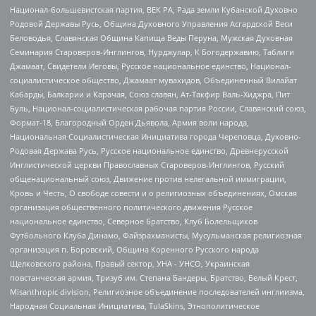
Национал-большевистская партия, ВЕК РА, Рада земли Кубанской Духовно
Родовой Державы Русь, Община Духовного Управления Асгардской Веси
Беловодья, Славянская Община Капища Веды Перуна, Мужская Духовная
Семинария Староверов-Инглингов, Нурджулар, К Богодержавию, Таблиги
Джамаат, Свидетели Иеговы, Русское национальное единство, Национал-
социалистическое общество, Джамаат мувахидов, Объединенный Вилайат
Кабарды, Балкарии и Карачая, Союз славян, Ат-Такфир Валь-Хиджра, Пит
Буль, Национал-социалистическая рабочая партия России, Славянский союз,
Формат-18, Благородный Орден Дьявола, Армия воли народа,
Национальная Социалистическая Инициатива города Череповца, Духовно-
Родовая Держава Русь, Русское национальное единство, Древнерусской
Инглистической церкви Православных Староверов-Инглингов, Русский
общенациональный союз, Движение против нелегальной иммиграции,
Кровь и Честь, О свободе совести и о религиозных объединениях, Омская
организация общественного политического движения Русское
национальное единство, Северное Братство, Клуб Болельщиков
Футбольного Клуба Динамо, Файзрахманисты, Мусульманская религиозная
организация п. Боровский, Община Коренного Русского народа
Щелковского района, Правый сектор, УНА - УНСО, Украинская
повстанческая армия, Тризуб им. Степана Бандеры, Братство, Белый Крест,
Misanthropic division, Религиозное объединение последователей инглиизма,
Народная Социальная Инициатива, TulaSkins, Этнополитическое