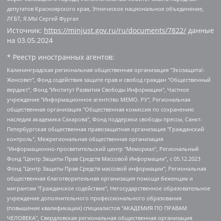
депутатов Красноярского края, Этническое национальное объединение,
ЛГБТ, Я.МЫ Сергей Фургал
Источник:
https://minjust.gov.ru/ru/documents/7822/
данные
на
03.05.2024
* Реестр иностранных агентов:
Калининградская региональная общественная организация "Экозащита!-Женсовет", Фонд содействия защите прав и свобод граждан "Общественный вердикт", Фонд "Институт Развития Свободы Информации", Частное учреждение "Информационное агентство МЕМО. РУ", Региональная общественная организация "Общественная комиссия по сохранению наследия академика Сахарова", Фонд поддержки свободы прессы, Санкт-Петербургская общественная правозащитная организация "Гражданский контроль", Межрегиональная общественная организация "Информационно-просветительский центр "Мемориал", Региональный Фонд "Центр Защиты Прав Средств Массовой Информации", с 05.12.2023 Фонд "Центр Защиты Прав Средств массовой информации", Региональная общественная благотворительная организация помощи беженцам и мигрантам "Гражданское содействие", Негосударственное образовательное учреждение дополнительного профессионального образования (повышение квалификации) специалистов "АКАДЕМИЯ ПО ПРАВАМ ЧЕЛОВЕКА", Свердловская региональная общественная организация "Сутяжник", Автономная некоммерческая организация "Центр независимых социологических исследований", Союз общественных объединений "Российский исследовательский центр по правам человека", Региональное общественное учреждение научно-информационный центр "МЕМОРИАЛ", Некоммерческая организация "Фонд защиты гласности", Автономная некоммерческая организация "Институт прав человека", Городская общественная организация "Екатеринбургское общество "МЕМОРИАЛ", Городская общественная организация "Рязанское историко-просветительское и правозащитное общество "Мемориал" (Рязанский Мемориал), Челябинский региональный орган общественной самодеятельности – женское общественное объединение "Женщины Евразии", Челябинский региональный орган общественной самодеятельности "Уральская правозащитная группа", Фонд содействия защите здоровья и социальной справедливости имени Андрея Рылькова, Автономная Некоммерческая Организация "Аналитический Центр Юрия Левады", Автономная некоммерческая организация социальной поддержки населения "Проект Апрель", Региональная общественная организация помощи женщинам и детям, находящимся в кризисной ситуации "Информационно-методический центр "Анна", Фонд содействия развитию массовых коммуникаций и правовому просвещению "Так-так-Так", Фонд содействия устойчивому развитию "Серебряная тайга", Свердловский региональный общественный фонд социальных проектов "Новое время", "Idel.Реалии", Кавказ.Реалии, Крым.Реалии, Телеканал Настоящее Время, Татаро-башкирская служба Радио Свобода (Azatliq Radiosi), Радио Свободная Европа/Радио Свобода (PCE/PC), "Сибирь.Реалии", "Фактограф", Благотворительный фонд помощи осужденным и их семьям, Автономная некоммерческая организация "Институт глобализации и социальных движений", Фонд "В защиту прав заключенных", Частное учреждение "Центр поддержки и содействия развитию средств массовой информации", Пензенский региональный общественный благотворительный фонд "Гражданский союз", "Север.Реалии", Некоммерческая организация Фонд "Правовая инициатива", Общество с ограниченной ответственностью "Радио Свободная Европа/Радио Свобода", Чешское информационное агентство "MEDIUM-ORIENT", Красноярская региональная общественная организация "Мы против СПИДа", Камалягин Денис Николаевич, Маркелов Сергей Евгеньевич, Пономарев Лев Александрович, Савицкая Людмила Алексеевна, Автономная некоммерческая организация "Центр по работе с проблемой насилия "НАСИЛИЮ.НЕТ", Межрегиональный профессиональный союз работников здравоохранения "Альянс врачей", Юридическое лицо, зарегистрированное в Латвийской Республике, SIA "Medusa Project" (регистрационный номер 40103797863, дата регистрации 10.06.2014), Некоммерческая организация "Фонд по борьбе с коррупцией", Автономная некоммерческая организация "Институт права и публичной политики", Баданин Роман Сергеевич, Гликин Максим Александрович, Железнова Мария Михайловна, Лукьянова Юлия Сергеевна, Маетная Елизавета Витальевна, Маняхин Петр Борисович, Чуракова Ольга Владимировна, Ярош Юлия Петровна, Юридическое лицо "The Insider SIA", зарегистрированное в Риге, Латвийская Республика (дата регистрации 26.06.2015), являющееся администратором доменного имени интернет-издания "The Insider SIA", https://theins.ru, Постернак Алексей Евгеньевич, Рубин Михаил Аркадьевич, Анин Роман Александрович, Юридическое лицо Istories fonds, зарегистрированное в Латвийской Республике (регистрационный номер 50008295751, дата регистрации 24.02.2020), Великовский Дмитрий Александрович, Долинина Ирина Николаевна, Мароховская Алеся Алексеевна, Шлейнов Роман Юрьевич, Шмагун Олеся Валентиновна, Общество с ограниченной ответственностью "Альтаир 2021", Общество с ограниченной ответственностью "Вега 2021", Общество с ограниченной ответственностью "Главный редактор 2021", Общество с ограниченной ответственностью "Ромашки монолит", Важенков Артем Валерьевич, Ивановская областная общественная организация "Центр гендерных исследований", Гурман Юрий Альбертович, Медиапроект "ОВД-Инфо", Егоров Владимир Владимирович, Жилинский Владимир Александрович, Общество с ограниченной ответственностью "ЗП", Иванова София Юрьевна, Карезина Инна Павловна, Кильтау Екатерина Викторовна, Петров Алексей Викторович, Пискунов Сергей Евгеньевич, Смирнов Сергей Сергеевич, Тихонов Михаил Сергеевич, Общество с ограниченной ответственностью "ЖУРНАЛИСТ-ИНОСТРАННЫЙ АГЕНТ", Арапова Галина Юрьевна, Вольтская Татьяна Анатольевна, Американская компания "Mason G.E.S. Anonymous Foundation" (США), являющаяся владельцем интернет-издания https://mnews.world/, Компания "Stichting Bellingcat", зарегистрированная в Нидерландах (дата регистрации 11.07.2018), Захаров Андрей Вячеславович, Клепиковская Екатерина Дмитриевна, Общество с ограниченной ответственностью "МЕМО", Перл Роман Александрович, Симонов Евгений Алексеевич, Соловьева Елена Анатольевна, Сотников Даниил Владимирович, Сурначева Елизавета Дмитриевна, Автономная некоммерческая организация по защите прав человека и информированию населения "Якутия – Наше Мнение", Общество с ограниченной ответственностью "Москоу диджитал медиа", с 26.01.2023 Общество с ограниченной ответственностью "Чайка Белые сады", Ветошкина Валерия Валерьевна, Заговора Максим Александрович, Межрегиональное общественное движение "Российская ЛГБТ - сеть", Оленичев Максим Владимирович, Павлов Иван Юрьевич, Скворцова Елена Сергеевна, Общество с ограниченной ответственностью "Как бы инагент", Кочетков Игорь Викторович, Общество с ограниченной ответственностью "Честные выборы", Еланчик Олег Александрович, Общество с ограниченной ответственностью "Нобелевский призыв", Гималова Регина Эмилевна, Григорьев Андрей Валерьевич, Григорьева Алина Александровна, Ассоциация по содействию защите прав призывников, альтернативнослужащих и военнослужащих "Правозащитная группа "Гражданин.Армия.Право", Хисамова Регина Фаритовна, Автономная некоммерческая организация по реализации социально-правовых программ "Лилит", Дальневосточное общественное движение "Маяк", Санкт-Петербургская ЛГБТ-инициативная группа "Выход", Инициативная группа ЛГБТ+ "Реверс", Алексеев Андрей Викторович, Бекбулатова Таисия Львовна, Беляев Иван Михайлович, Владыкина Елена Сергеевна, Гельман Марат Александрович, Никульшина Вероника Юрьевна, Толоконникова Надежда Андреевна, Шендерович Виктор Анатольевич, Общество с ограниченной ответственностью "Данное сообщение", Общество с ограниченной ответственностью Издательский дом "Новая глава", Айнбиндер Александра Александровна, Московский комьюнити-центр для ЛГБТ+инициатив, Благотворительный фонд развития филантропии, Deutsche Welle (Германия, Kurt-Schumacher-Strasse 3, 53113 Bonn), Борзунова Мария Михайловна, Воробьев Виктор Викторович, Голубева Анна Львовна, Константинова Алла Михайловна, Малкова Ирина Владимировна, Мурадов Мурад Абдулгалимович, Осетинская Елизавета Николаевна, Понасенков Евгений Николаевич, Ганапольский Матвей Юрьевич, Киселев Евгений Алексеевич, Борухович Ирина Григорьевна, Дремин Иван Тимофеевич, Дубровский Дмитрий Викторович, Красноярская региональная общественная организация поддержки и развития альтернативных образовательных технологий и межкультурных коммуникаций "ИНТЕРРА", Маяковская Екатерина Алексеевна, Фейгин Марк Захарович, Филимонов Андрей Викторович, Дзугкоева Регина Николаевна, Доброхотов Роман Александрович, Дудь Юрий Александрович, Елкин Сергей Владимирович, Кругликов Кирилл Игоревич, Сабунаева Мария Леонидовна, Семенов Алексей Владимирович, Шаинян Карен Багратович, Шульман Екатерина Михайловна, Асафьев Артур Валерьевич, Вахштайн Виктор Семенович, Венедиктов Алексей Алексеевич, Лушникова Екатерина Евгеньевна, Волков Леонид Михайлович, Невзоров Александр Глебович, Пархоменко Сергей Борисович, Сироткин Ярослав Николаевич, Кара-Мурза Владимир Владимирович, Баранова Наталья Владимировна, Гозман Леонид Яковлевич, Кагарлицкий Борис Юльевич, Климарев Михаил Валерьевич, Милов Владимир Станиславович, Автономная некоммерческая организация Краснодарский центр современного искусства "Типография", Моргенштерн Алишер Тагирович, Соболь Любовь Эдуардовна, Общество с ограниченной ответственностью "ЛИЗА НОРМ", Каспаров Гарри Кимович, Ходорковский Михаил Борисович, Общество с ограниченной ответственностью "Апрельские тезисы", Данилович Ирина Брониславовна, Кашин Олег Владимирович, Петров Николай Владимирович, Пивоваров Алексей Владимирович, Соколов Михаил Владимирович, Цветкова Юлия Владимировна, Чичваркин Евгений Александрович, Комитет против пыток/Команда против пыток, Общество с ограниченной ответственностью "Первый научный", Общество с ограниченной ответственностью "Вертолет и ко", Белоцерковская Вероника Борисовна, Кац Максим Евгеньевич, Лазарева Татьяна Юрьевна, Шаведдинов Руслан Табризович, Яшин Илья Валерьевич, Общество с ограниченной ответственностью "Иноагент ААВ", Алешковский Дмитрий Петрович, Альбац Евгения Марковна, Быков Дмитрий Львович, Галямина Юлия Евгеньевна, Лойко Сергей Леонидович, Мартынов Кирилл Константинович, Медведев Сергей Александрович, Крашенинников Федор Геннадиевич, Гордеева Катерина Вл