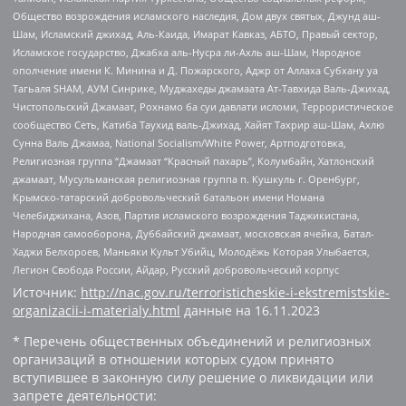
Общество возрождения исламского наследия, Дом двух святых, Джунд аш-
Шам, Исламский джихад, Аль-Каида, Имарат Кавказ, АБТО, Правый сектор,
Исламское государство, Джабха аль-Нусра ли-Ахль аш-Шам, Народное
ополчение имени К. Минина и Д. Пожарского, Аджр от Аллаха Субхану уа
Тагьаля SHAM, АУМ Синрике, Муджахеды джамаата Ат-Тавхида Валь-Джихад,
Чистопольский Джамаат, Рохнамо ба суи давлати исломи, Террористическое
сообщество Сеть, Катиба Таухид валь-Джихад, Хайят Тахрир аш-Шам, Ахлю
Сунна Валь Джамаа, National Socialism/White Power, Артподготовка,
Религиозная группа “Джамаат “Красный пахарь”, Колумбайн, Хатлонский
джамаат, Мусульманская религиозная группа п. Кушкуль г. Оренбург,
Крымско-татарский добровольческий батальон имени Номана
Челебиджихана, Азов, Партия исламского возрождения Таджикистана,
Народная самооборона, Дуббайский джамаат, московская ячейка, Батал-
Хаджи Белхороев, Маньяки Культ Убийц, Молодёжь Которая Улыбается,
Легион Свобода России, Айдар, Русский добровольческий корпус
Источник:
http://nac.gov.ru/terroristicheskie-i-ekstremistskie-
organizacii-i-materialy.html
данные на
16.11.2023
* Перечень общественных объединений и религиозных
организаций в отношении которых судом принято
вступившее в законную силу решение о ликвидации или
запрете деятельности: