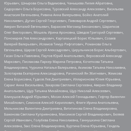
Юрьевич, Шнырова Ольга Вадимовна, Чанышева Лилия Айратовна,
Сидорович Ольга Борисовна, Туровский Александр Алексеевич, Васильева
Анастасия Евгеньевна, Ривина Анна Валерьевна, Бойко Анатолий
Николаевич, Дугин Сергей Георгиевич, Пивоваров Андрей Сергеевич,
Аверин Виталий Евгеньевич, Барахоев Магомед Бекханович, Шарипков
Олег Викторович, Мошель Ирина Ароновна, Шведов Григорий Сергеевич,
Пономарев Лев Александрович, Каргалицкий Борис Юльевич, Созаев
Валерий Валерьевич, Исламов Тимур Рифгатович, Романова Ольга
Евгеньевна, Щаров Сергей Алексадрович, Цирульников Борис Альбертович,
Гасан Ольга Павловна, Паутов Юрий Анатольевич, Верховский Александр
Маркович, Пислакова-Паркер Марина Петровна, Кочеткова Татьяна
Владимировна, Чуркина Наталья Валерьевна, Акимова Татьяна Николаевна,
Золотарева Екатерина Александровна, Рачинский Ян Збигневич, Жемкова
Елена Борисовна, Гудков Лев Дмитриевич, Илларионова Юлия Юрьевна,
Саранг Анна Васильевна, Захарова Светлана Сергеевна, Аверин Владимир
Анатольевич, Щур Татьяна Михайловна, Щур Николай Алексеевич,
Блинушов Андрей Юрьевич, Мосин Алексей Геннадьевич, Гефтер Валентин
Михайлович, Симонов Алексей Кириллович, Флиге Ирина Анатольевна,
Мельникова Валентина Дмитриевна, Вититинова Елена Владимировна,
Баженова Светлана Куприяновна, Максимов Сергей Владимирович, Беляев
Сергей Иванович, Голубева Елена Николаевна, Ганнушкина Светлана
Алексеевна, Закс Елена Владимировна, Буртина Елена Юрьевна, Гендель